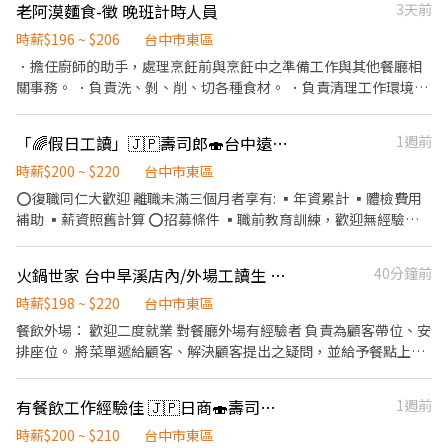
老阿漠麵食-徵 晚班計時人員
3天前
時薪$196 ~ $206
台中市東區
．擔任廚師的助手，處理烹飪前與烹飪中之準備工作與其他餐廳相
關事務。 ．負責洗、剝、削、切各種食材。 ．負責清理工作環境、
設備和餐具。 ．準備不同餐點所需要的食材。 ．協助測量食材的容
量與重量。 ．負責擺盤、打包外帶服務。 送餐收桌、打包、結帳、
「🌈假日工讀」🇯🇵壽司郎🍣台中遠雄店店🔥
1週前
切滷味、清潔碗盤 都會輪流做的位置 六日都會排到班上，要固定休
六日的要注意這部分喔😊
時薪$200 ~ $220
台中市東區
⭕復職同仁大歡迎 離職未滿三個月者享有: ▪年資累計 ▪體檢費用
補助 ▪薪資照舊計算 ⭕招募條件 ▪職前教育訓練，歡迎無經驗者
加入!! ▪歡迎二度就業、外籍學生、實習簽約、寒暑假打工 ▪彈性
排班：請於面試時與主管確認班表 ⭕工作內容 ▪外場 帶客入座→
火鍋世家 台中旱溪店內/外場工讀生 計時組長
40分鐘前
介紹、服務→商品提供→食材補充→確認結帳金額→收銀結帳 等 ▪
內場 商品進貨、準備、整理→料理製作→提供餐點→餐具清洗→庫
時薪$198 ~ $220
台中市東區
存盤點、出貨 等 ⭕獎金福利 ▪生日禮券 ▪不定期活動競賽獎金 ▪
餐飲外場： 歡迎二度就業 對餐廳外場有經驗者 負責為顧客帶位、安
一年4次考核及調薪 ▪加班費5分鐘為單位計算 ⭕企業魅力 ▪「以
排座位。 將菜單遞給顧客、解決顧客提出之疑問，並給予餐點上的
人為本」注重團隊合作及交流，採納同仁的意見，提升參與感 ▪除
建議。 後續將顧客點餐訊息通知廚房做餐，或可進行簡易餐飲之料
學習到日本商業禮儀、衛生知識及專業的烹飪技巧，還可接觸店鋪
理。 於顧客用餐完畢後，負責收拾碗盤與清理環境。 並負責結帳、
有餐飲工作經驗佳 🇯🇵日商🍣壽司郎-台中遠雄店
1週前
的經營管理，例如：成本控管及數據分析等專業知識 ▪升遷快速且
收銀等工作。 餐飲內場： 擔任廚師的助手，處理烹飪前與烹飪中之
制度完善，依努力及成果將有升遷加薪的機會 ▪享有完善的福利
準備工作與其他餐廳相關事務。 負責洗、剝、削、切各種食材。 負
時薪$200 ~ $210
台中市東區