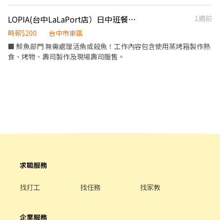
也不會讓你一個人硬撐。 ▼職務資訊請看這▼ 【薪資待遇】 • 時
16:00 – 01:00（排班制，中間休息1小時，供餐） 必要條件： 需有
薪：210～235元 （多數夥伴實拿約 215＋，依出勤與表現） 【工
LOPIA(台中LaLaPort店）日中班餐廚助手
1週前
餐飲內場經驗！我們找的是知道節奏、能一起撐場的即戰力。 ④ 烤
作內容】 • 外場顧客服務、餐點協助 • 店內賣場維護 • 流程簡
肉店清潔人員（短工時兼職 / 無經驗可 / 歡迎二度就業） 工作時
單，無經驗亦可（歡迎在校生） 【工作時段】 • 10:30～13:30｜
時薪$200
台中市東區
間： 每日 19:00 – 22:00（每日3小時，排班制） 我們希望你： 做事
12:00～16:00｜10:30～16:00 • 排班彈性，可由店舖依需求彈性安
■ 鮮魚部門 無需處理活魚或殺魚！工作內容包含使用蒸烤箱製作熟
細心、認真負責、動作俐落。工時短、內容單純，非常適合想增加
排 【我們給你的發展與支持】 • 配合課表安排班表，讓你安心上
食、烤物、壽司製作及現場壽司販售。
收入的兼職夥伴或二度就業朋友！ 📝 工作內容 【外場 / 假日工讀】
課、專心工作 【學經歷要求】 • 高中(職)以上學歷（科系不拘）
協助顧客點餐與餐點介紹 外場服務、出餐、收桌 簡單餐點處理 收店
【計時夥伴專屬福利—享福又給利】 • 認真享全勤：達出勤標準即
清潔與環境整理 【內場工讀】 備料與食材處理 料理製作與出餐 掌
享全勤津貼1,000元 • 快樂享津貼：國定假日出勤享雙薪
控出餐節奏，協助內外場協作 收店清潔與內場整理 【清潔人員】 收
（Double） • 一起享獎金：每月達成目標即享績效獎金 • 相聚享
拾客人用餐後的桌面 整理與清洗碗盤餐具 將乾淨餐具擺放完成，迎
歡樂：不定期歡聚活動、春酒活動等你參加！ 【額外福利與保障】
接下一組客人 維持店內環境整潔 💰 薪資與福利待遇 時薪： $205 /
• 勞保、健保、6%勞退提撥 • 員工團體保險 • 年終紅包／過年假
hr 安心保障： 勞健保 / 職災保險 吃飽飽福利： 長班/跨餐期均有供
期安排 【工作地點】 台中市東區大勇街30號
餐 努力有回報： 表現優異者享有變動獎金 歡樂團隊： 團隊氛圍好
（忙但不會亂）、不定期聚餐
求職服務
找打工
找任務
找家教
企業服務