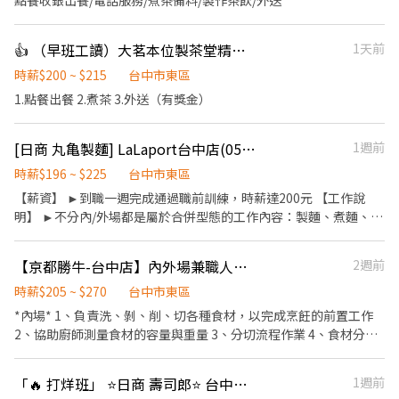
點餐收銀出餐/電話服務/煮茶備料/製作茶飲/外送
👍 （早班工讀）大茗本位製茶堂精武東店
1天前
時薪$200 ~ $215
台中市東區
1.點餐出餐 2.煮茶 3.外送（有獎金）
[日商 丸亀製麵] LaLaport台中店(056)-長期兼職夥伴/廚助/工讀生
1週前
時薪$196 ~ $225
台中市東區
【薪資】 ►到職一週完成通過職前訓練，時薪達200元 【工作說
明】 ►不分內/外場都是屬於合併型態的工作內容：製麵、煮麵、製
作高湯、洗切食材備料、炸天婦羅、包飯糰、收銀結帳、洗碗、收
拾餐具、環境清潔..等 【工作時間】 ►彈性排班08:30-23:00（面試
【京都勝牛-台中店】內外場兼職人員#時薪$205~$270#假日津貼100
2週前
時請於主管確認排班時間） 【薪資福利】 1. 提供員工餐 2. 國定假日
雙倍薪 3. 提供優秀同仁績效獎金 4. 久任獎金 5. 生日禮卷 6. 滿年資
時薪$205 ~ $270
台中市東區
享特休假 7.福委會福利補助 ★★多項福利歡迎您加入我們★★ 總是
*內場* 1、負責洗、剝、削、切各種食材，以完成烹飪的前置工作
提供好吃日式餐飲的公司 台灣東利多(丸亀製麵)
2、協助廚師測量食材的容量與重量 3、分切流程作業 4、食材分裝
分包 *外場* 1、餐桌佈置及整潔服務 2、顧客接待及座位安排 3、回
覆顧客點餐需求與提供建議 4、提供顧客桌邊服務 5、內場廚房支援
「🔥 打烊班」 ⭐️日商 壽司郎⭐️ 台中遠雄店
1週前
備料 6、整潔門市環境與餐具保養