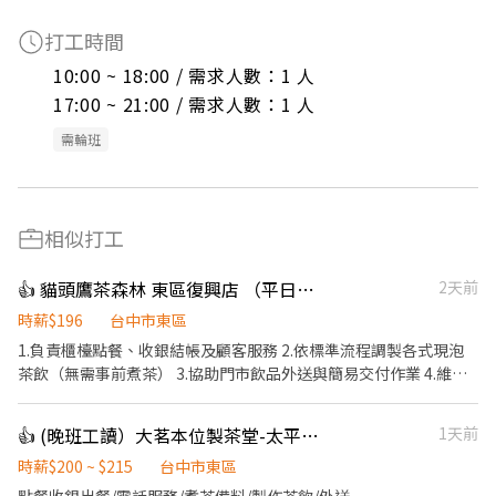
打工時間
10:00 ~ 18:00 / 需求人數：1 人

17:00 ~ 21:00 / 需求人數：1 人
需輪班
相似打工
👍 貓頭鷹茶森林 東區復興店 （平日早班、假日早晚班）兼職
2天前
時薪$196
台中市東區
1.負責櫃檯點餐、收銀結帳及顧客服務 2.依標準流程調製各式現泡
茶飲（無需事前煮茶） 3.協助門市飲品外送與簡易交付作業 4.維持
門市環境整潔，包含吧檯與工作區清潔
👍 (晚班工讀）大茗本位製茶堂-太平精武東店
1天前
時薪$200 ~ $215
台中市東區