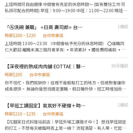
制度，加班費為5分鐘為單位計算，重視員工的辛勤付出 ▪計畫
責清理工作環境、設備和餐具。 準備不同餐點所需要的食材。 協助
上班時間可自由選擇 中間會有充足的休息時間～ (如有雙份工作 可
拓展全台灣，讓更多人有機會品嚐美味平價壽司，致力成為頂尖品
測量食材的容量與重量。 負責擺盤、打包外帶服務。
私訊可配合的時間) 早班：9:00～19:00 中班：11:00～22:00 晚班：
牌
13:00～23:30 ⭕復職同仁大歡迎 離職未滿三個月者享有: ▪年資累
計 ▪體檢費用補助 ▪薪資照舊計算 ⭕招募條件 ▪職前教育訓練，
「🚰洗碗 兼職」 ⭐️日商 壽司郎⭐️ 台中遠雄店
1週前
歡迎無經驗者加入!! ▪歡迎二度就業、外籍學生、實習簽約、寒暑
假打工 ▪彈性排班：請於面試時與主管確認班表 ⭕工作內容 ▪外
時薪$200 ~ $220
台中市東區
場 帶客入座→介紹、服務→商品提供→食材補充→確認結帳金額→
上班時間 13:00～23:30 （中間會給予充分的休息時間） ⭕復職同
收銀結帳 等 ▪內場 商品進貨、準備、整理→料理製作→提供餐點→
仁大歡迎 離職未滿三個月者享有: ▪年資累計 ▪體檢費用補助 ▪薪
餐具清洗→庫存盤點、出貨 等 ⭕獎金福利 ▪生日禮券 ▪不定期活
資照舊計算 ⭕招募條件 ▪職前教育訓練，歡迎無經驗者加入!! ▪歡
動競賽獎金 ▪一年4次考核及調薪 ▪加班費5分鐘為單位計算 ⭕企
迎二度就業、外籍學生、實習簽約、寒暑假打工 ▪彈性排班：請於
【深夜裡的熟成肉肉舖 EOTTAE｜夥伴招募中🔥】
26分鐘前
業魅力 ▪「以人為本」注重團隊合作及交流，採納同仁的意見，提
面試時與主管確認班表 ⭕工作內容 （服務客人、製作餐點） ▪洗
升參與感 ▪除學習到日本商業禮儀、衛生知識及專業的烹飪技巧，
碗 清洗餐具→確認餐具乾淨度→餐具歸位→外場收桌 等 ⭕獎金福
時薪$205
台中市東區
還可接觸店鋪的經營管理，例如：成本控管及數據分析等專業知識
利 ▪生日禮券 ▪不定期活動競賽獎金 ▪一年4次考核及調薪 ▪加班
你不怕忙，我們就缺你！這裡不是輕鬆打工的地方，但絕對會讓你
▪升遷快速且制度完善，依努力及成果將有升遷加薪的機會 ▪享
費5分鐘為單位計算 ⭕企業魅力 ▪「以人為本」注重團隊合作及交
成長很快。 無論你是想找穩定兼職、假日賺外快、短工時增加收
有完善的福利制度，加班費為5分鐘為單位計算，重視員工的辛勤付
流，採納同仁的意見，提升參與感 ▪除學習到日本商業禮儀、衛生
入，還是身懷絕技的內場高手，我們都有適合你的位置，歡迎加
出 ▪計畫拓展全台灣，讓更多人有機會品嚐美味平價壽司，致力
知識及專業的烹飪技巧，還可接觸店鋪的經營管理，例如：成本控
入！ 📌 招募職缺與條件 ① 假日計時工讀（無經驗可） 工作時間：
成為頂尖品牌
【早班工讀固定】氣氛好不硬撐＋時薪210起｜外場（站前）
1週前
管及數據分析等專業知識 ▪升遷快速且制度完善，依努力及成果將
週六、週日 16:00 – 01:00（中間休息1小時，供餐） 我們希望你：
有升遷加薪的機會 ▪享有完善的福利制度，加班費為5分鐘為單
不怕忙、不怕熱、動作俐落，週末能穩定排班。 ② 外場計時工讀
時薪$210 ~ $235
台中市東區
位計算，重視員工的辛勤付出 ▪計畫拓展全台灣，讓更多人有機
（無經驗可） 工作時間： 16:00 – 01:00（排班制，中間休息1小
【花囍家日式料理站前店｜早班外場工讀徵才中！】 想找早班固定
會品嚐美味平價壽司，致力成為頂尖品牌
時，供餐） 我們希望你： 願意學、動作俐落、抗壓性高，能配合團
的打工，不想每天被臨時丟上第一線？ 流程清楚、有人帶，忙起來
隊穩定排班。 ③ 內場計時工讀（🔥 需有餐飲經驗） 工作時間：