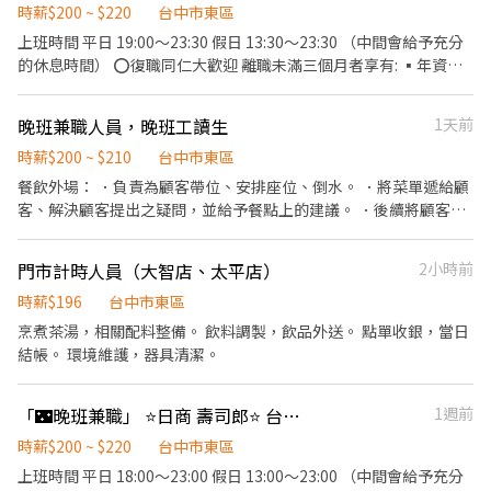
時薪$200 ~ $220
台中市東區
上班時間 平日 19:00～23:30 假日 13:30～23:30 （中間會給予充分
的休息時間） ⭕復職同仁大歡迎 離職未滿三個月者享有: ▪年資累
計 ▪體檢費用補助 ▪薪資照舊計算 ⭕招募條件 ▪職前教育訓練，
歡迎無經驗者加入!! ▪歡迎二度就業、外籍學生、實習簽約、寒暑
晚班兼職人員，晚班工讀生
1天前
假打工 ▪彈性排班：請於面試時與主管確認班表 ⭕工作內容 ▪外
場 帶客入座→介紹、服務→商品提供→食材補充→確認結帳金額→
時薪$200 ~ $210
台中市東區
收銀結帳 等 ▪內場 商品進貨、準備、整理→料理製作→提供餐點→
餐飲外場： ．負責為顧客帶位、安排座位、倒水。 ．將菜單遞給顧
餐具清洗→庫存盤點、出貨 等 ⭕獎金福利 ▪生日禮券 ▪不定期活
客、解決顧客提出之疑問，並給予餐點上的建議。 ．後續將顧客點
動競賽獎金 ▪一年4次考核及調薪 ▪加班費5分鐘為單位計算 ⭕企
餐訊息通知廚房做餐，或可進行簡易餐飲之料理，如：烤土司或調
業魅力 ▪「以人為本」注重團隊合作及交流，採納同仁的意見，提
配飲料等。 ．於顧客用餐完畢後，負責收拾碗盤與清理環境。 ．並
門市計時人員（大智店、太平店）
2小時前
升參與感 ▪除學習到日本商業禮儀、衛生知識及專業的烹飪技巧，
負責結帳、收銀等工作。 餐飲內場： ．擔任廚師的助手，處理烹飪
還可接觸店鋪的經營管理，例如：成本控管及數據分析等專業知識
前與烹飪中之準備工作與其他餐廳相關事務。 ．負責洗、剝、削、
時薪$196
台中市東區
▪升遷快速且制度完善，依努力及成果將有升遷加薪的機會 ▪享
切各種食材。 ．負責清理工作環境、設備和餐具。 ．準備不同餐點
烹煮茶湯，相關配料整備。 飲料調製，飲品外送。 點單收銀，當日
有完善的福利制度，加班費為5分鐘為單位計算，重視員工的辛勤付
所需要的食材。 ．協助測量食材的容量與重量。 ．負責擺盤、打包
結帳。 環境維護，器具清潔。
出 ▪計畫拓展全台灣，讓更多人有機會品嚐美味平價壽司，致力
外帶服務。
成為頂尖品牌
「🌃晚班兼職」 ⭐️日商 壽司郎⭐️ 台中遠雄店
1週前
時薪$200 ~ $220
台中市東區
上班時間 平日 18:00～23:00 假日 13:00～23:00 （中間會給予充分