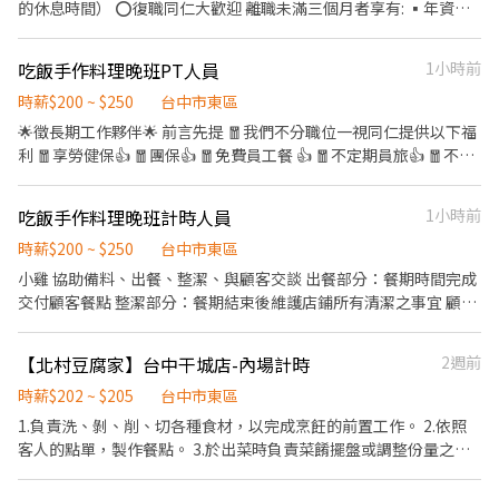
的休息時間） ⭕復職同仁大歡迎 離職未滿三個月者享有: ▪年資累
計 ▪體檢費用補助 ▪薪資照舊計算 ⭕招募條件 ▪職前教育訓練，
歡迎無經驗者加入!! ▪歡迎二度就業、外籍學生、實習簽約、寒暑
吃飯手作料理晚班PT人員
1小時前
假打工 ▪彈性排班：請於面試時與主管確認班表 ⭕工作內容 ▪外
場 帶客入座→介紹、服務→商品提供→食材補充→確認結帳金額→
時薪$200 ~ $250
台中市東區
收銀結帳 等 ▪內場 商品進貨、準備、整理→料理製作→提供餐點→
🌟徵長期工作夥伴🌟 前言先提 🧧我們不分職位一視同仁提供以下福
餐具清洗→庫存盤點、出貨 等 ⭕獎金福利 ▪生日禮券 ▪不定期活
利 🧧享勞健保👍 🧧團保👍 🧧免費員工餐 👍 🧧不定期員旅👍 🧧不定
動競賽獎金 ▪一年4次考核及調薪 ▪加班費5分鐘為單位計算 ⭕企
期聚餐👍 🧧年終獎金 💼以下工作內容簡單介紹 備料、出餐、整潔、
業魅力 ▪「以人為本」注重團隊合作及交流，採納同仁的意見，提
與顧客基本交談 備料部分：學習基本刀工切菜、醃漬肉品 出餐部
吃飯手作料理晚班計時人員
1小時前
升參與感 ▪除學習到日本商業禮儀、衛生知識及專業的烹飪技巧，
分：餐期時間完成顧客餐點 整潔部分：餐期結束後維護店鋪所有清
還可接觸店鋪的經營管理，例如：成本控管及數據分析等專業知識
潔之事宜 顧客交談部分：學習基本桌邊服務，了解店內菜色如何介
時薪$200 ~ $250
台中市東區
▪升遷快速且制度完善，依努力及成果將有升遷加薪的機會 ▪享
紹、解決顧客問題、協助接電話訂餐 ✨店舖本身較小每個工作崗位
小雞 協助備料、出餐、整潔、與顧客交談 出餐部分：餐期時間完成
有完善的福利制度，加班費為5分鐘為單位計算，重視員工的辛勤付
都有機會接觸學習 尤其是每份餐點都從零開始製作並非半成品 能夠
交付顧客餐點 整潔部分：餐期結束後維護店鋪所有清潔之事宜 顧客
出 ▪計畫拓展全台灣，讓更多人有機會品嚐美味平價壽司，致力
學習到更多的食材的特性 穩定的客群也能夠學習如何與人交流對談
交談部分：學習基本桌邊服務，了解店內菜色如何介紹、解決顧客
成為頂尖品牌
我們持續成長中 餐飲業激烈競爭的時代 希望您加入我們一同成長在
問題、協助接電話訂餐
【北村豆腐家】台中干城店-內場計時
2週前
餐飲業中發光發熱✨ 我們不只是端端盤子而已 只要有經驗就知道我
們在做什麼 ～沒有經驗者也非常歡迎從頭學習～ ～也十分歡迎二度
時薪$202 ~ $205
台中市東區
就業或是兼職打工人員～ 🪭歡迎您加入我們🪭 想了解我們可以從ig
1.負責洗、剝、削、切各種食材，以完成烹飪的前置工作。 2.依照
搜尋「eatingtw」
客人的點單，製作餐點。 3.於出菜時負責菜餚擺盤或調整份量之工
作。 4.每日環境清潔整理與庫存盤點。