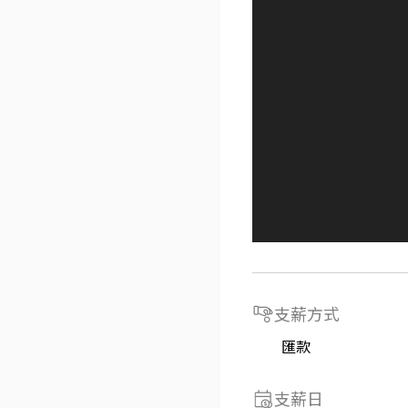
支薪方式
匯款
支薪日