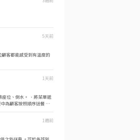
3週前
5天前
1天前
中為顧客按照順序送餐 ．
1週前