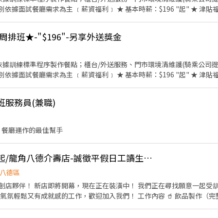
時薪：$196 "起" ★ 津貼福利 ◆ 外送津貼$10元/14元/
◆
：除勞、健、勞退外，公司更為你投保團保維護你的安全 ◆ 員工
排班★-"$196"-另享外送獎金
時，即享有85折員購折扣；組長當日任職每四小時享有乙餐員餐 ◆ 生日/節慶禮卷： 你生日
我共歡，重要節慶我們提供你福利禮券 好好與家人歡慶 你旅遊我
津貼 好好享受幸福人生 ◎ 詳細工作時間於面試時告知
時薪：$196 "起" ★ 津貼福利 ◆ 外送津貼$10元/14元/
◆
：除勞、健、勞退外，公司更為你投保團保維護你的安全 ◆ 員工
班服務員(兼職)
時，即享有85折員購折扣；組長當日任職每四小時享有乙餐員餐 ◆ 生日/節慶禮卷： 你生日
我共歡，重要節慶我們提供你福利禮券 好好與家人歡慶 你旅遊我
津貼 好好享受幸福人生 ◎ 詳細工作時間於面試時告知
 餐廳運作的最佳幫手
*即將開幕*時薪$196起/龍角八德介壽店-誠徵平假日工讀生、兼職夥伴
八德區
願意一起受訓、一起迎接開幕的兼職夥
工作，歡迎加入我們！ 工作內容 🥤 飲品製作（完整教育訓練，無經驗可） 💰
 彈性排班，學生、兼職都歡迎 🥤 員工飲品福利 🤝 友善、互相
 ✔ 有責任感、願意學習 ✔ 喜歡與人互動，保持笑容 ✔ 能配合