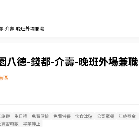
都-介壽-晚班外場兼職
園八德-錢都-介壽-晚班外場兼職
德區
工旅遊
生日禮
免費健檢
免費供餐
伙食津貼
公司聚餐
年終獎金
抵實習時數
畢業轉正