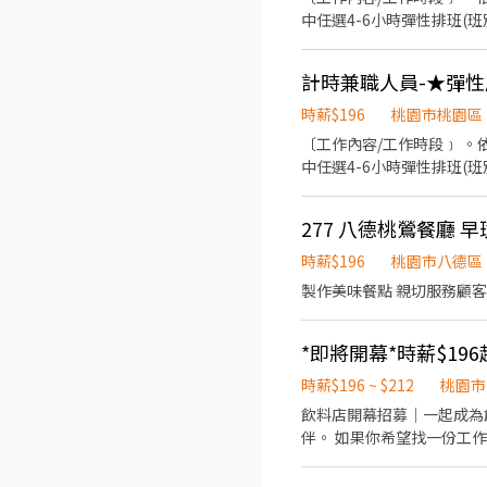
中任選4-6小時彈性排班(班別依據面試餐廳需求為主 ﹝薪資福利﹞ ★ 基本
趟；外送趟次越多賺越多~~ ◆ 值班津貼：每小時20元(晉升組長後 ◆ 早、晚班津貼：23:00-07:00（每小時享有50-80元津貼 
健檢：任職滿一年起，公司提供年度健檢照顧你的健康 ◆ 保險
計時兼職人員-★彈性周
用餐折扣：兼職夥伴當日任職滿4小
我慶祝，生日當月我們提供你品牌禮卷 讓生日更有溫度 你過節
時薪$196
桃園市桃園區
贊助，每年職福會提供你旅遊
〔工作內容/工作時段﹞ 。依據訓練標準程序製作餐點；櫃台/外送服務、門市環境清維護(騎乘公司提供之外送車 。可於各班別
中任選4-6小時彈性排班(班別依據面試餐廳需求為主 ﹝薪資福利﹞ ★ 基本
趟；外送趟次越多賺越多~~ ◆ 值班津貼：每小時20元(晉升組長後 ◆ 早、晚班津貼：23:00-07:00（每小時享有50-80元津貼 
健檢：任職滿一年起，公司提供年度健檢照顧你的健康 ◆ 保險
277 八德桃鶯餐廳 早
用餐折扣：兼職夥伴當日任職滿4小
我慶祝，生日當月我們提供你品牌禮卷 讓生日更有溫度 你過節
時薪$196
桃園市八德區
贊助，每年職福會提供你旅遊
製作美味餐點 親切服務顧客
時薪$196 ~ $212
桃園市
飲料店開幕招募｜一起成為創店夥伴！ 新店即將開幕，現在正在裝潢中！ 我們正在尋找
伴。 如果你希望找一份工作氣氛輕鬆又有成就感的
櫃台點餐、收銀及顧客服務 📦 補貨、備料及協助外送 我們提供 ✨
幫忙的工作氛圍 📚 完整教育訓練，從零開始也沒問題 我們希望你