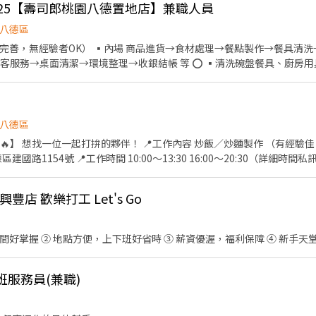
日225【壽司郎桃園八德置地店】兼職人員
我們一起把新店經營起來！ 新店從零開始，每一位夥伴都是重要的一員。 如果你也
、自己也開心工作的飲料店，歡迎私訊我們！
八德區
善，無經驗者OK） ▪內場 商品進貨→食材處理→餐點製作→餐具清洗→環
環境整理→收銀結帳 等 ⭕️ ▪清洗碗盤餐具、廚房用具及其他主管交辦工作事
八德區
要肯學、動作俐落、有
資依能力及經驗面談， 能力越好，薪資越高。 有興趣歡迎來電詢問。
每一份炒飯炒到最好吃！💪🍳
豐店 歡樂打工 Let's Go
時間好掌握 ② 地點方便，上下班好省時 ③ 薪資優渥，福利保障 ④ 新手
班服務員(兼職)