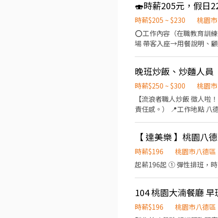
🍣時薪205元，假
開幕前一起受訓 ✔ 至少配合 3 個月以上，和
想一起打造一家讓客人喜歡
時薪$205 ~ $230
桃園市
⭕工作內容（在職教育訓練完
場 帶客入座→用餐說明、顧客服務→桌面清潔→
項。 ⭐️⭐️假日時薪➕20元
晚班炒飯、炒麵人員
時薪$250 ~ $300
桃園市
【流浪者職人炒飯 徵人啦！🔥】 想找一位一起打拚的夥伴！ 📍工作內容 炒飯／炒麵製作 （有經驗佳，只
責任感。） 📍工作地點 八德區建國路1154號 📍工作時間 10:00～13:30 16:00～20:30（詳細時間私訊討論） 我們希望你： ✔ 有
責任感 ✔ 做事不拖拉 ✔ 願意配合團隊 ✔ 對餐飲有熱忱 薪
0989-617-177 一起把
【 達美樂 】桃園八德興
時薪$196
桃園市八德區
起薪196起 ① 彈性排班，
104 桃園大湳餐廳 早
時薪$196
桃園市八德區