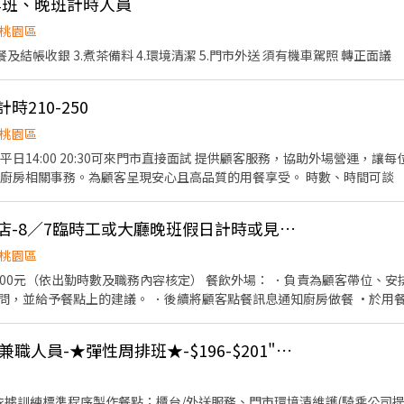
-早班、晚班計時人員
桃園區
餐及結帳收銀 3.煮茶備料 4.環境清潔 5.門市外送 須有機車駕照 轉正面議
時210-250
桃園區
來門市直接面試 提供顧客服務，協助外場營運，讓每位顧客都能感受到有溫度的
用餐體驗。 簡易餐點製作，廚房相關事務。為顧客呈現安心且高品質的用餐享受。 時數、時間可談
👍 王品牛排桃園同德店-8／7臨時工或大廳晚班假日計時或見習襄理可內洽詳談
桃園區
職務內容核定） 餐飲外場： ．負責為顧客帶位、安排座位、倒水。 ．將菜單遞
問，並給予餐點上的建議。 ．後續將顧客點餐訊息通知廚房做餐 ·於用餐
拾碗盤與清理環境。
肯德基桃園大竹-計時兼職人員-★彈性周排班★-$196-$201"-另享外送獎金