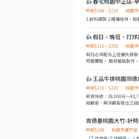
👍 春宅桃園中正店
時薪$196 ~ $210
桃園市
1.飲料調製 2.櫃檯接待、點
👍 假日、晚班、打烊計
時薪$210 ~ $250
桃園市
假日必須配合上班優先錄取 平日14:00 20:30可
時薪$210 ~ $220
桃園市
薪資待遇：38,000元～43,700元（依出勤時數及
給顧客、解決顧客提出之疑
於顧客用餐完畢後，負責收
時薪$196
桃園市蘆竹區
〔工作內容/工作時段﹞ 。依據訓練標準程序製作餐點；櫃台/外送服務、門市環境清維護(騎乘公司提供之外送車 。可於各班別