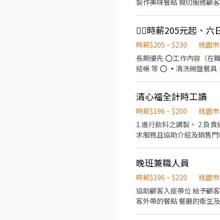
製作美味餐點 親切服務顧客
❤️‍🔥時薪205元起
時薪$205 ~ $230
桃園市
長期優先 ⭕工作內容（在職教育訓練完善，無經驗者OK） ▪外場 帶客入座→用餐說明、顧客服務→桌面清潔→環境整理→收銀
結帳 等 ⭕️ ▪清洗
清心福全計時工讀
時薪$196 ~ $200
桃園市
1.進行飲料之調製。 2.
求服務且協助介紹及銷售門市
晚班兼職人員
時薪$196 ~ $220
桃園市
協助顧客入座帶位 給予顧客點餐建議 使用POS機收銀點餐 收拾並清潔餐廳衛生 簡易的拉麵餐點製作 廚房餐點的備料 打包承裝顧
客外帶的餐點 餐廳的衛