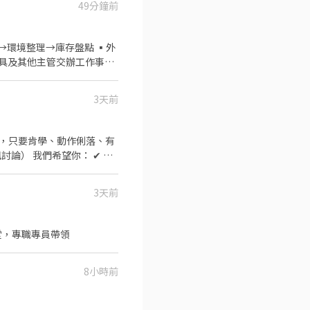
49分鐘前
境整理→庫存盤點 ▪外
3天前
3天前
天堂，專職專員帶領
8小時前