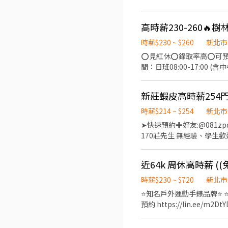
領高達7200｜無經驗可｜提
08:00~17:00 $210 約$36
高時薪230-260🔥
──────────────
樹林家樂福6分鐘 ✈️秀泰影
時薪$230 ~ $260
新北市
⭕環境乾淨明亮 ⭕專員親
⭕️見紅休⭕️錄取率高⭕️可預支⭕️可日領 《工作薪資》 ★薪資：230~260/H 《工作內
間：日班08:00-17:00 (含中午休息) 夜班20:00-04:30 ☑️休假制度：周休二日,見紅休 ☑️工作內容
電背心 ※久坐免加班，團膳只需要35元!! 歡迎 ⭕️免經驗/學歷⭕️長短期打工⭕️二度就
莉 ☎️ 電話0968-921-682 
時薪$214 ~ $254
新北市
➤快速預約✚好友:@081zpqq
170莊先生 無經驗、學生歡迎加、書審免二試錄取率高 更歡迎對零售業門市有興趣的您加入，未來我們將依表現、績效能力另行
提供儲備訓練 ✈ 門市人員薪資待遇 : 全-月30000元起 / 兼職-時206元 ✈ 無人智取店人員薪資待遇 : 兼職-(早班)時:214元、晚班
時:234(含晚班獎金20/H)、夜班時:254(含
運、維護 2. 負責包裹收寄
維持門市作業區環境、清潔維護作業 6. 配合調店、門市支
時薪$230 ~ $720
新北市
點、理貨、上架等 2. 維持門市
⭐️知名戶外運動手錶品牌⭐️ ⭐️電子大廠超狂福利⭐️ ☑️有轉正機會 ☑️免費交通車路 ☑️隔天下夜 ❤找Lynn面試快速又方便，加入立馬
職人員每日工作門店會分在3-5間門市排班 晚班兼職人員每日工作門店會分在2-3間
預約 https://lin.ee/m2DtYDy ❤ 【 職缺說明 】 ➢產業類別：電子大廠(導航、電子手錶) ➢工作內容：組
5. 偶爾須配合鄰近有人店門市支援 門市人員上班時間 : 早班:全11:00-19:30、兼職10:30-17:00、11
點：龜山區華亞二路 ❤️ 上班時間：(須配合平日加班固定2H) 日班：08:00-17:00，須配合17:00-19:30加班 夜班：20:00-05:00，
15:00~19:00 晚班:全14:15-22:45、兼職16:15-22:
須配合05:00-07:30加班 <<上下午間休10分鐘