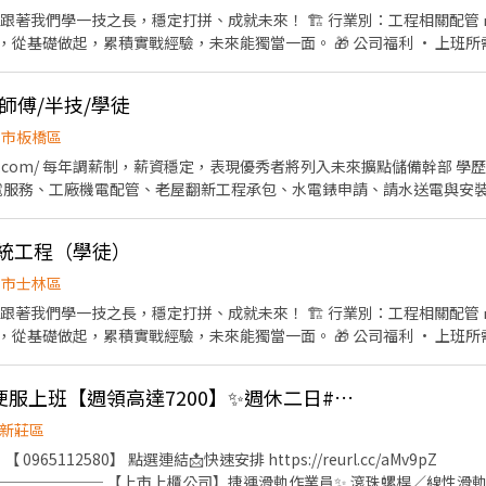
實戰經驗，未來能獨當一面。 🎁 公司福利 • 上班所需裝備、工具由公司提供 •
不甘平庸的人 ✔ 想在社會立足，追求穩定與未來的人 💰 薪資與升遷制度 • 學徒期間薪資
師傅/半技/學徒
北市板橋區
樣的夥伴，想與我們一起成長—— 📞 歡迎直接來電！ 李老闆：0930-789-557
不拘，主要看個性 助理幫手
息）
工程、監控及弱電系
系統工程（學徒）
北市士林區
實戰經驗，未來能獨當一面。 🎁 公司福利 • 上班所需裝備、工具由公司提供 •
不甘平庸的人 ✔ 想在社會立足，追求穩定與未來的人 💰 薪資與升遷制度 • 學徒期間薪資
💎新北滑軌7萬5✨穿便服上班【週領高達7200】✨週休二日#高錄取
新莊區
樣的夥伴，想與我們一起成長—— 📞 歡迎直接來電！ 李老闆：0930-789-557
𝑫：【 0965112580】 點選連結📩快速安排 https://reurl.cc/aMv9pZ
息）
─────── 【上市上櫃公司】捷運滑軌作業員✨ 滾珠螺桿／線性滑軌