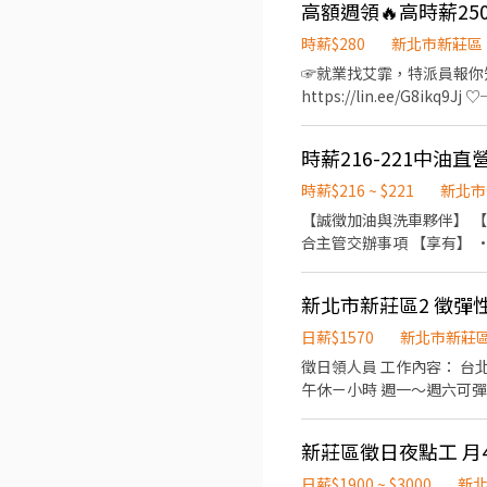
1300、0830-1330(早班4
高額週領🔥高時薪250
薪270 ，平均領薪約63K ❤️ 休假制度： 周休二日(休假不加班 只加平日2H，可選休六日或日一) ❤️ 供餐說明:餐費補助，1餐補助
選) 全天班時薪 : 0700-1330 & 1730-2400，兩頭班 【工-作-地
85 ▬▬▬▬【免費交通車專案】▬▬▬▬ ❤ 日班 #八德線 #桃園線 #桃園經國線 #林口線 #丹鳳線 #土城線 #蘆洲三重線 #板橋新
時薪$280
新北市新莊區
智取店 新北市新莊區西盛街1
莊線 #五股線 #泰山線 #鶯歌線 #三峽鶯歌線 #桃鶯線 #龜
☞就業找艾霏，特派員報你知☜ 
街5巷21號1樓 新莊八德 -
Lynn面試快速又方便，加
https://lin.ee/G8
新北市新莊區化成路146號1
填寫線上履歷優先推薦安排 https
團膳⭐免無塵衣 ⭐比天花板高
之32號1樓 新莊昌盛 - 智
班用餐30分 －－－－－ ▶日班：0
新北市新莊區豐年街84號1、
時薪216-221中
約：49280~85000(
號1樓 新莊中興 - 智取店 
包裝、檢驗、生產 －－－－
新莊區公園路95號1樓 新莊
時薪$216 ~ $221
新北市
勿聽信來不明的職缺工作！ 
新莊中原 - 智取店 新北市
【誠徵加油與洗車夥伴】 【工作內容】 • 為顧客加油（汽油／柴油） • 協助結帳、贈品兌換 • 協助洗車作業與環境清潔 • 配
+好友連結：https://li
街53號1樓 新莊福德 - 智
合主管交辦事項 【享有】 • 依勞基法保障待遇 • 豐富獎金制度（多角化銷售獎金） • 員工福利：聚餐、禮盒，彈性排班，團
務必洽詢艾霏專員登記！
取店 新北市新莊區萬安街24
隊氣氛融洽溫馨！ • 工作內容單純無壓力排班彈性 【上班時段彈性選擇】（長期為主） • 早班：06:45～12:15 • 午班：12:00
中誠店 新北市新莊區中誠街7
新北市新莊區2 徵彈
58號1樓 新莊復興二店 新
巷13號 新莊瓊泰 - 智取
日薪$1570
新北市新莊
287號 新莊昌隆店 新北市
徵日領人員 工作內容： 台北醫院擴建工地，工區打雜、清理廁所、清運垃圾、環境清潔整理等等…. 配合工班人員8：00-17：00
號 新莊民安店 新北市新莊區
午休ㄧ小時 週一～
3
日薪$1900 ~ $3000
新