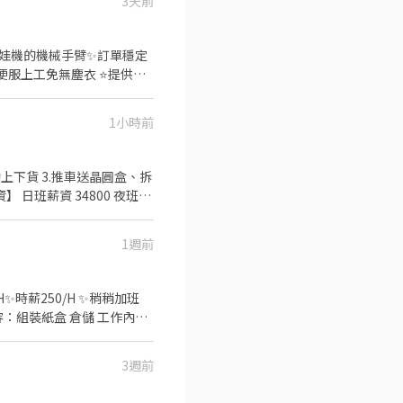
3天前
｜夾娃娃機的機械手臂✨訂單穩定
便服上工免無塵衣 ⭐️提供免
三多路➜近三多國中 【工作內
休假方式】週休二日 【上班時
1小時前
 約$41360~75600 - ✨✨鄰
泰影城8分鐘 ✈️樹林火車站8
53jhhqr (要加@) ➡️
手動上下貨 3.推車送晶圓盒、拆
 日班薪資 34800 夜班薪
/ 58000) 年終獎金 日/夜
山區華亞五
1週前
.ee/OBnhVN5 私訊
✅工作內容：組裝紙盒 倉儲 工作內容
依照指示將產品簡單組裝 👉整
3週前
906825976 專員: 威先