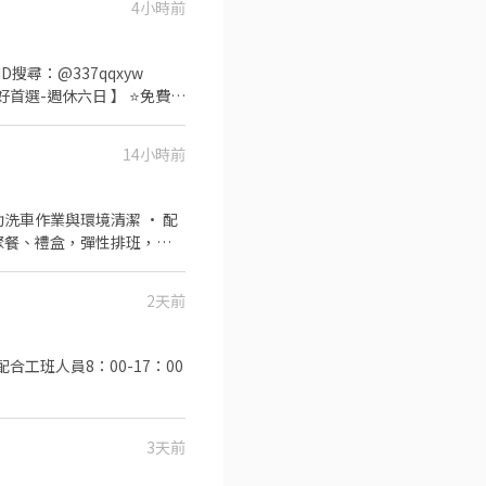
1830~2230(晚班3個時段任
4小時前
 - 智取店 新北市新莊區中安
搜尋：@337qqxyw
27號1樓 新莊化成 - 智取店
════════ ►可按連結
電競愛好首選-週休六日 】 ⭐免費供
取店 新北市新莊區中正路516
/m2DtYDy 歡迎加聯繫~找琳恩
各休10分鐘/用餐40分/加
1號1樓 新莊豐年 - 智取店
0-05:00 【280/H】 ➡
 新北市新莊區新泰路412之1
14小時前
器 目前安排單位：品檢 簡易組
樓 新莊體育 - 智取店 新北市
薪資皆含津貼 📍非詐騙，請
市新莊區中港一街126號1樓
D搜尋：@337qqxyw
- 智取店 新北市新莊區中信
面試通知才算預約成功，才可面試。
1-16號1樓 新莊萬安 - 智
市新莊區新泰路8號1樓 新莊
店 新北市新莊區榮華路一段
:00～17:00 有需求也能一次排兩個班 有興趣或任何問題，歡迎私訊聊聊。
2天前
福店 新北市新莊區建福路59
莊龍安店 新北市新莊區龍安路
志店 新北市新莊區明志路17
 新北市新莊區思源路332巷
3天前