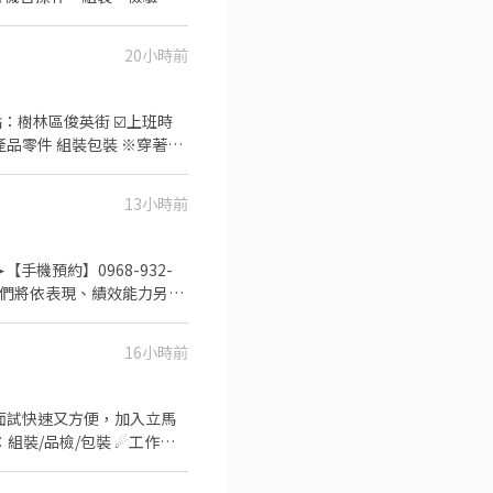
➜近樹林興仁夜市 ➡️日班
20小時前
樹林國民運動中心4分鐘 ✈️
享勞保/健保/團保/勞退6%
13小時前
 ➤【手機預約】0968-932-
16小時前
客接待、收銀結帳等服務 5.
班、全班兼