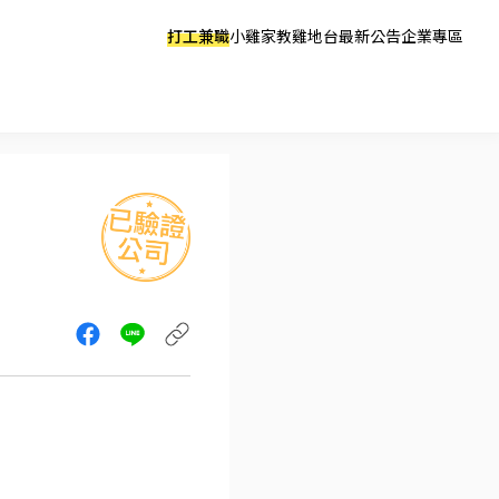
打工兼職
小雞家教
雞地台
最新公告
企業專區