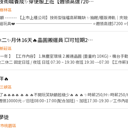
👍 🏆新北75K轉職🏆技術職養成✨穿便服上班【週領高達7200】✨週休二日#高錄取
樹林區
打工名額 ------- 【上市上櫃公司】技術型強檔高薪職缺 ✨抽屜/櫃版滑軌
玩具❤️ ─────────────────── ⭐️週領高達$7200 ⭐️
員工餐廳 ⭐️提供吸菸區 ⭐️廠內有便利商店 - 【工作地點】新北市樹林區
台操作、組裝、檢驗➜久站 【休息時間】中午休息1h 上下午各10分 【
👍 長短期皆可‼️做二休二✨月休16天🔥晶圓搬運員 💥可短期2-3個月
:00~17:00 時薪$210 約$36960~67000 ➡️夜班20:00~05:00 時薪$235
✈️興仁花園夜市2分鐘 ✈️樹林國民運動中心4分鐘 ✈️樹林家樂福6分鐘 ✈️秀
新莊區
──────── 📲應徵方式： ✦高薪職缺找【林林🎀Luna】✦ 📩ID：@9
一年 】 【工作內容】 1.無塵室環境 2.搬運晶圓 (重量約 10KG)，機台
n.ee/o0sJSJk ☎️預約專線：0965-236580
定日班 / 夜班 日班 07:30 ~ 19:30 夜班 19:30 -~07:30 【工作薪資】
 : >> 整年度平均薪資 * 兩個月 另加 兩萬 / 五萬八 留任獎金 日/夜 (20000 
4份每季發放一份) 《休假制度》 做二休二 固定日/夜班 (月休15-16天) 【上班地點】 桃園市龜
伴🔥
欄位（身分證/詳細地址）錄取前皆可先不填！ ➋加入留言： 👉https://lin
三峽區
體大廠」💥
 🔥不開玩笑缺額超級少🔥 🔥 🔥 ✨時薪250/H✨時薪250/H✨時薪250/H ✨稍稍加班
薪⚡️週領10000元 ✅日班08:00~17:00(配合加班)、加班17:30-19:30 
峽 ✅免費供餐 ✅免費汽機車停車位 👉無經驗可 👉提供日領、週領 👉
領一萬 #轉他人帳戶 #現金 #八德 #龜山 #鶯歌 #土城#大
學徒
單包裝 #日領現金 #坐著上班 #立即上公 加上我的官方：tseng0411 電話：0
園市桃園區