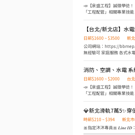
📣【泉盛工程】誠徵學徒！ 跟著我們學一技之長，穩定打拼、成就未來！ 🏗️ 行業別：工程相關配管 💼 工作內容 跟隨師父學習
「工程配管」相關專業技能，從基礎做起，累積
每日供應午餐與涼水 • 不定期舉辦員工聚餐 • 補助工會勞健保 🌟 我們重視的是「一起成長」 我們希望加入的夥伴是： ✔ 想賺
錢，願意踏實努力的人 ✔ 想成就自我，
【台北/新北店】水電
$1600／日 • 工作滿一個月即調薪🔝 • 滿三個月，出勤穩定、態度良好者即可升遷🔝 • 正式員工享有更快的加薪與升遷機會，
責任越大，回報越多 • 成為管理者後，參與分紅制度，共享成果！ 🔍 我們在找這樣的你 我們希望培養的，是對工作有責任感、
日薪$1600 ~ $3500
新
有企圖心、肯學肯做的人才。如果你認為你是這
公司網站：https://bbmep.com/ 每年調薪制，薪資穩定，表現優秀者將列入未來擴點儲備幹部 學歷
（來電請告知是看到徵才訊
無經驗可 家庭服務 各式水電服務、工廠機電配管、老屋翻新工程承包、水電錶申請、請水送電與安裝、室內配 線重拉設計、商
品銷售、衛浴設備與馬桶安裝等 企業服務 太陽能發電工程、消防系統工程、給排水系統工程、製程管線系統
統工 程
消防、空調、水電 
日薪$1600 ~ $2000
台
📣【泉盛工程】誠徵學徒！ 跟著我們學一技之長，穩定打拼、成就未來！ 🏗️ 行業別：工程相關配管 💼 工作內容 跟隨師父學習
「工程配管」相關專業技能，從基礎做起，累積
每日供應午餐與涼水 • 不定期舉辦員工聚餐 • 補助工會勞健保 🌟 我們重視的是「一起成長」 我們希望加入的夥伴是： ✔ 想賺
錢，願意踏實努力的人 ✔ 想成就自我，
$1600／日 • 工作滿一個月即調薪🔝 • 滿三個月，出勤穩定、態度良好者即可升遷🔝 • 正式員工享有更快的加薪與升遷機會，
責任越大，回報越多 • 成為管理者後，參與分紅制度，共享成果！ 🔍 我們在找這樣的你 我們希望培養的，是對工作有責任感、
時薪$210 ~ $394
新北市
有企圖心、肯學肯做的人才。如果你認為你是這
🎀指定沐沐專員🎀 𝑳𝒊𝒏𝒆 
（來電請告知是看到徵才訊
────────────