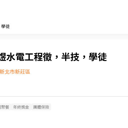
，學徒
煜水電工程徵，半技，學徒
新北市新莊區
司聚餐
年終獎金
團體保險