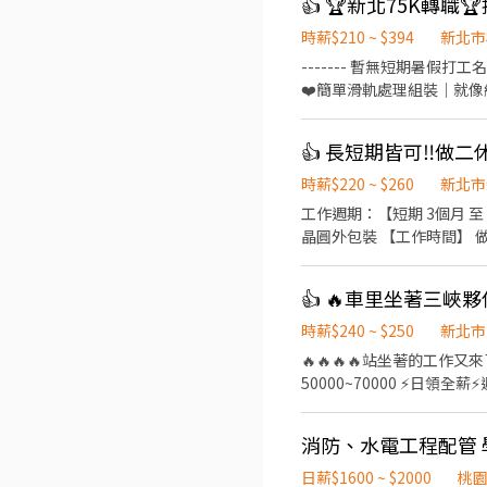
時薪$210 ~ $394
新北市
------- 暫無短期暑假
❤️簡單滑軌處理組裝｜就像組
費機車位汽車位 ⭐️提供美味
容】滾珠螺桿／線性滑軌 機
間/薪資】-含津貼加班- ➡️日班08
近地標✨✨ ✈️三多國中1分 
時薪$220 ~ $260
新北市
分鐘 - ───────────
工作週期：【短期 3個月 至 
點擊快速✚好友： https://li
晶圓外包裝 【工作時間】 做二休二 固
資 41300 久任獎金(任期一年)
(69600 / 82600) (分成
👍 🔥車里坐著三峽夥
路2號 📩 【火速卡位應徵流程】 ➊ 點擊填寫廠商制式履歷（1分鐘完成，快速安排送審）： 👉https://reurl.cc/R2p0LG 🔒 【隱
私防線】個資僅供廠商審核，敏感
時薪$240 ~ $250
新北市
留下 ⌜姓名+電話 +應徵半導
🔥🔥🔥🔥站坐著的工作又來了🔥🔥🔥🔥 🔥 
50000~70000 ⚡️日領全
輕鬆 無壓力 ✅工作地點：三
理和檢查組裝完成的商品 👉週休二日⏰ 時間好安排 #日領全薪 #高額週
消防、水電工程配管 
溪#桃園#新北 #周休六日 #簡
生
日薪$1600 ~ $2000
桃