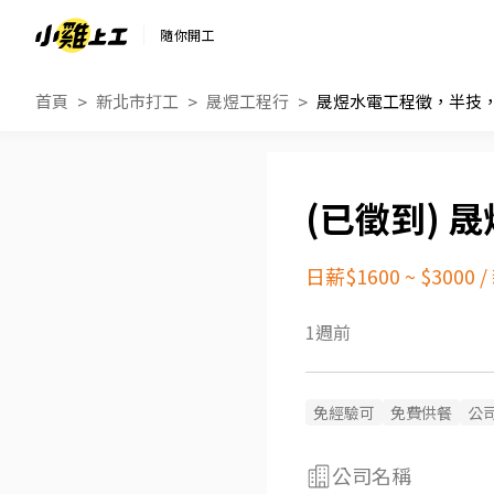
隨你開工
首頁
新北市打工
晟煜工程行
晟煜水電工程徵，半技
晟
日薪$1600 ~ $3000
/
1週前
免經驗可
免費供餐
公
公司名稱