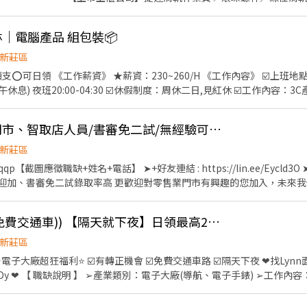
供免費機車位汽車位 - 📍休假制度：周休二日 📍工作地點：樹林區三多路
080~67000 ➡️夜班20:00~05:00 $235 約$41760~75600 (薪資含加班/津貼)
樹林｜電腦產品 組包裝📦
───── ✨✨鄰近地標✨✨ ✈️三多國中1分 ✈️興仁花園夜市2分鐘 ✈️
城8分鐘 ✈️樹林火車站8分鐘 ─────────────────── ⭕
新莊區
自詳細解說工作內容
容》 ☑️上班地點：樹林區俊英街 ☑️上班時
：3C產品零件 組裝包裝 ※穿著靜
業⭕️新鮮人 ☑️每日更新職缺☑️新北工作找艾
黃小姐 賴ID : 0968921682 艾莉(快速回覆)
新莊蝦皮高時薪254門市、智取店人員/書審免二試/無經驗可/學生可-KO
新莊區
p【截圖應徵職缺+姓名+電話】 ➤+好友連結 : https://lin.ee/Eycld3O
夜班獎金40/H) ✈ 休假福利 : 排休制 門市人員工作內容如下： 1. 協助區經理執行門市營
近64k 周休高時薪 ((免費交通車)) 【隔天就下夜】日領最高2880/固定班
、搬運、盤點、理貨等 3. 負責商品銷售、上架排面、進貨、補貨 4. 提供顧
援 智取店人員工作內容如下： 1. 協助門市營運：包裹收寄、搬運、盤
新莊區
作業區環境、清潔維護作業 3. 智取店為無人商店，有跑點需求(少數區域除外) 早班、午
門市排班 4. 須配合蝦皮店到店工作內容調整
裝/品檢/包裝 ☄工作地
:00-17:30 午班:兼職
45、18:45-22:45 智取店上班時間: 早班時薪:07:00~12:00、0730-1230、0800-
/午休40分鐘/晚休30分鐘>> ❤️ 薪資待遇： 日班時薪230 ，平均領薪約54K 夜班時