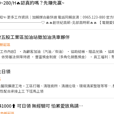
個時段任選) 午班時薪:15:00~19:00 晚班時薪:1730~2130、1800~2200、
~280/H🔥認真的嗎？先賺先贏~
-點】 新莊建中 - 智取店 新北市新莊區建中街104號1樓 新莊民有 -
58巷5號1樓 新莊立信 - 智取店 新北市新莊區立信一街60號1樓 新莊中安
山線 ❤ 夜班 #八德線 #泰山線 #板橋新莊線 #鶯歌線 #蘆洲三重線 ❤找
更多工作資訊｜加賴媒合最快速 電話同賴哀滴：0965.123-880 官方ID
 智取店 新北市新莊區八德街81號1樓 新莊幸福 - 智取店 新北市新莊區幸福路
入立馬預約➜ @084hirvg❤ ═══════════════════
ikq9Jj ♡────────────♡ 🔥🔥創世紀高薪-北部高時薪🔥🔥 【 
樓 新莊昌平 - 智取店 新北市新莊區榮華路一段115號1樓 新莊輔大 - 智
://reurl.cc/lzaLaq ►請按連結加入官方聯繫後續 https://lin.ee
的錄取率 ⭐廠外整排機車位⭐周領高達11100 ⭐挑高冷氣房環境優 ⭐上下午
取店 新北市新莊區昌盛街70號1樓 新莊西盛 - 智取店 新北市新莊區西盛街44
8:00-17:00 【250/H】 44,000~75,000(含津貼及加班) ▶夜班：20:0
2樓 新莊四維 - 智取店 新北市新莊區四維路21號1樓 新莊立志 - 智取店
油直營五股工業區加油站徵加油洗車夥伴
含津貼及加班) ‼️夜班目前沒有缺額，可先加賴備註 電腦散熱片、電競水冷散熱
新北市新莊區中興街21號1樓 新莊自立 - 智取店 新北市新莊區自立街186號1
－ ⭐以上皆有勞健保、勞退6% ⭐正規公司，營業登記 ⭐實體門市店面 ⭐
建國 - 智取店 新北市新莊區建國一路86號1樓 新莊中港二 - 智取店 新北
新莊區
拒絕冒牌貨！保障自己的權益！ －－－－－－ 👉預約報名找艾霏👈 官方I
新莊區中原路225號1樓 新莊五工店 新北市新莊區五工路92號1樓 新莊中信 
n.ee/G8ikq9Jj 電話：0965-123880 #因面試有人流座位限制 有收到
取店 新北市新莊區福德一街70號1樓 新莊中正 - 智取店 新北市新莊區中正路88
號1樓 新莊中港 - 智取店 新北市新莊區中港路20號1樓 新莊新泰店 新北
8號1樓 新莊民安二店 新北市新莊區民安西路50號1樓 新莊榮華 - 智取
～17:15 • 晚班：17:00～22:00 • 洗車班：09
性日領
北市新莊區復興路二段182號 新莊公園店 新北市新莊區公園路60號 新莊建
店 新北市新莊區瓊泰路188之1號 新莊雙鳳店 新北市新莊區雙鳳路34號 新
區
新莊區昌隆街20號 新莊復興 - 智取店 新北市新莊區復興路一段9號 新莊明
民安西路201號 新莊中平店 新北市新莊區中平路184巷32號 新莊思源店
週六可彈性配合承接上工 下班馬上領
0號 -以上地址皆可應徵- ❤️❤️名額有限＿為您找到最符合需求的天使職缺。❤️❤️
新莊區徵日夜點工 月41000⬆️ 可日領 無經驗可 怕累愛放鳥請勿應徵
北市新莊區