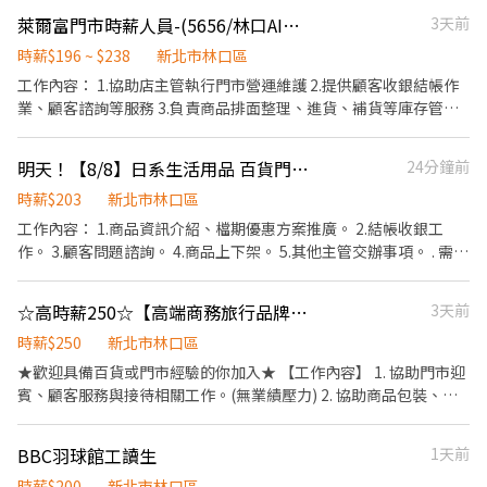
寄取、搬運、盤點與理貨 ‧ 時間：早班 / 晚班（週排 3-4 天，假日
萊爾富門市時薪人員-(5656/林口AI園區)
3天前
配合 1 天） ‧ 地點：新北市林口區仁愛路二段628號1樓 🕒 上班時
段（可擇一）： ‧ 早班｜07:00-12:00 / 08:00-13:00 ‧ 晚班｜
時薪$196 ~ $238
新北市林口區
17:30-23:30 / 18:30-22:30 -----------------------------------------
工作內容： 1.協助店主管執行門市營運維護 2.提供顧客收銀結帳作
-- 📩 應徵請洽詢： 👉應徵 小幫手：@735tivrh 👉 應徵連結：
業、顧客諮詢等服務 3.負責商品排面整理、進貨、補貨等庫存管理
https://lin.ee/IAQnl4E ※ 加入後請傳送：【姓名 ＋ 林口蝦皮】
作業 4.負責門市設備與環境清潔以維護商店形象 5.其他店長、副店
長交辦事項
明天！【8/8】日系生活用品 百貨門市工讀生📌林口三井
24分鐘前
時薪$203
新北市林口區
工作內容： 1.商品資訊介紹、檔期優惠方案推廣。 2.結帳收銀工
作。 3.顧客問題諮詢。 4.商品上下架。 5.其他主管交辦事項。 . 需求
日期：8/8 . 工作時間：12:00~21:00(中間休息一小時不計薪) 工作地
點：林口三井 時薪：203/h 🔥快速應徵🔥 +琳達賴ID:@214fivqq並
☆高時薪250☆【高端商務旅行品牌：林口三井門市長期PT】| RFS_289
3天前
截圖此貼文詢問
時薪$250
新北市林口區
★歡迎具備百貨或門市經驗的你加入★ 【工作內容】 1. 協助門市迎
賓、顧客服務與接待相關工作。(無業績壓力) 2. 協助商品包裝、陳
列整理、理貨與進貨處理。 3. 配合陳列同事進行商品展示與擺設。
4. 進行倉儲整頓與資材補補貨管理。 5. 完成主管交辦之其他事項。
BBC羽球館工讀生
1天前
【工作時間】 需可配合6個月以上 工作期間: 2026/5月後 配合百貨
營業時間 (10:00-22:00) 每日排班8小時，每周3~4天為主 (希望假日
時薪$200
新北市林口區