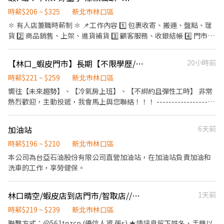
束營業前，統計銷售情形、盤點貨品存量及撰寫當日業務報表。
不💙如💜馬🤎上🖤行🤍動💖
時薪$206 ~ $325
新北市林口區
✽ 有人店兼職時薪制 ✽ 📌工作內容 1️⃣ 包裹收寄、搬運、盤點、理
貨 2️⃣ 商品銷售、上架、進貨補貨 3️⃣ 顧客服務、收銀結帳 4️⃣ 門市環
境整理與清潔維護 ✔ 可配合調店、支援佳 ✔ 提供完整教育訓練及店
面實習 🕒工作時間 固定早／晚班（免輪班） 🔸早班 10:30-17:00
【林口_蝦皮門市】長期【不限學歷/兼職】快速錄取TO
20小時前
11:00-17:30 （主要以6小時班別為主） 🔸晚班 16:15／18:45－
22:45 📍需配合週一至週日排班 📍一週至少可配合4天 📍兩週排班一
時薪$221 ~ $259
新北市林口區
次 📍無法只固定單一時段 💰薪資待遇 時薪 $196～236 （含區域津
嚮往【未來趨勢】、【冷氣房上班】、【不綁約且彈性工時】 非常
貼／班別津貼／夜班津貼）
熱烈歡迎，主動投遞，我會馬上與您聯絡！！！ -------------------
━━━━━━━━━━━━━━━━━━ ✽ 智取店兼職時薪制 ✽
------------------------------------------------------ 工作內容： 1.
📌工作內容 1️⃣ 包裹收寄、搬運 2️⃣ 門市環境整理與清潔維護 3️⃣ 配合
負責包裹收寄、搬運、盤點、理貨等 2.負責商品銷售、上架排面、
加油站
6天前
單日跑點支援鄰近門市 4️⃣ 主管交辦事項 ✔ 提供完整教育訓練及店
進貨、補貨 3.提供顧客接待、收銀結帳等服務 4.維持門市作業區環
面實習 ✔ 需具備機車駕照與機車 🕒工作時間 🔸早班 07:00／08:30
境、清潔維護作業 5.可配合調店、支援佳 --------------------------
時薪$196 ~ $210
新北市林口區
－12:30／13:30 🔸晚班 17:30／18:30－23:30 🔸全天班 08:30－
----------------------------------------------- <有人店> 【早班】
本公司為台亞石油股份有限公司直營加油站，在加油站負責加油和
17:00 📍固定班別（免輪班） 📍一週至少可配合4天 📍假日需可配合
(早4)1100-1500 (早6)1100-1730 【午班】 (午4)1500-1900 【晚
洗車的工作，享勞健保。
排班 📍需能接受臨時性加班 💰薪資待遇 時薪 $209～264 （含區域
班】 (晚4)1845-2245 (晚6)1615-2245 【假日】 (早8)11:00-
津貼／交通津貼／班別津貼／夜班津貼）
19:30、(早6)11:00-17:30 (晚8)14:15-22:45、(晚6)14:15-20:45 *上
━━━━━━━━━━━━━━━━━━ ✅ 無經驗可 ✅ 學生／二度
林口晴空/蝦皮店到店門市/智取店//就近安排/高時薪兼職/無經驗
1天前
班時間依門市安排為主" 【整天】 (早8)1100-1930 (晚8)1415-2245
就業可 ✅ 長期兼職佳 ✅ 工作穩定、福利完善 📩 歡迎私訊了解工作
----------------------------------------- <智取店> 【早班】
時薪$219 ~ $239
新北市林口區
地點與缺額！ ---------------------------------\ *智取店* 新林口文
(早)0700~0830(排2-5小時) 【晚班】 (晚)1730-2330 【全班】 (全)
聯繫方式：@561tqzcp (優信人資 張s) ★請訊息留下姓名、手機以