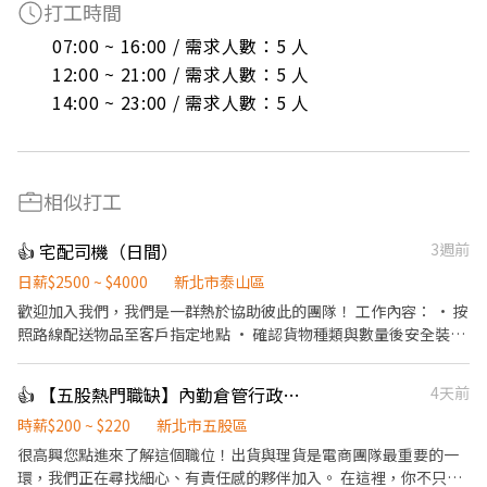
打工時間
07:00 ~ 16:00 / 需求人數：5 人

12:00 ~ 21:00 / 需求人數：5 人

14:00 ~ 23:00 / 需求人數：5 人
相似打工
👍 宅配司機（日間）
3週前
日薪$2500 ~ $4000
新北市泰山區
歡迎加入我們，我們是一群熱於協助彼此的團隊！ 工作內容： • 按
照路線配送物品至客戶指定地點 • 確認貨物種類與數量後安全裝載
• 簡單回報每日配送進度 • 配送途中保持禮貌與顧客良好互動 我
們給你的： • 彈性排班，時間好安排 • 友善團隊氣氛，大家好相
👍 【五股熱門職缺】內勤倉管行政｜工作環境佳｜時薪200-220｜可現領週領
4天前
處 • 提供在職訓練，陪你慢慢學會工作 沒經驗沒關係，帶著笑容就
能安心開始！
時薪$200 ~ $220
新北市五股區
很高興您點進來了解這個職位！出貨與理貨是電商團隊最重要的一
環，我們正在尋找細心、有責任感的夥伴加入。 在這裡，你不只是