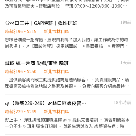
北 - 智取店 新北市林口區文化北路一段311號1樓 林口晴空 - 智取店
雙頭班 0700-1330 1730-0000 (30分鐘休息不計薪) 一週三天 , 一天
及可聯繫時間★ ⭐智取店時段： 早班 07:00～12:00/8:00~13:00
新北市林口區文化三路一段39巷110號1樓 林口仁愛 - 智取店 新北市
6-8小時 【假日】 【早班時薪】 07:00-12:00 【晚班時薪】 17:30-
$219 晚班 17:30~23:30/18:30～22:30 $239 ⭐工作內容： 智取店 -
林口區仁愛路二段628號1樓 *有人店* 林口文化店 新北市林口區文
23:30 【夜班】 (夜)23:30–03:30 -----------------------------------
搬運、理貨、維持門市環境清潔 (一天需跑點3~5間智取店) ⭐ 休假
化二路二段153號1樓 林口忠孝店 新北市林口區忠孝路480號1樓 ---
-------------------------------------- 【福利】 1. 合法規之勞健保勞
👕林口三井｜GAP時薪｜彈性排班
1週前
福利 : 排休制 - 須配合排班、兼依門市與個人可配合時段 ⭐職缺分店
＜可加入官方➡️ 找Aura歐啦＞ 📞連絡電話 : 0906603866 加入後留
退 2. 完善教育訓練、扁平式管理、環境友善 ------------------------
請挑選 林口晴空 - 智取店 新北市林口區文化三路一段39巷110號1樓
時薪$196 ~ $215
新北市林口區
下姓名 / 電話 / 截圖職缺唷! 快速應徵👉 https://lin.ee/dZgA0v3
------------------------------------------------- 【工作地點】 林口
林口仁愛 - 智取店 新北市林口區仁愛路二段628號1樓 新北市，台北
想跟著潮流一起穿搭、展現自我嗎？加入我們，讓工作成為你的時
文化店 新北市林口區文化二路二段153號1樓 林口忠孝店 新北市林
市，桃園都可以安排的喲，都可就近安排門市
尚秀場！ - 📌【面試流程】 採電話面試 －> 書面審核 －> 實體門市
口區忠孝路480號1樓 林口仁愛 - 智取店 新北市林口區仁愛路二段
面試 - 👕【工作內容】 用熱情服務，讓每位客人都成為回頭率爆表
628號1樓 ----------------------------------------------------------
的老朋友 維持舒適購物空間，讓店內氣氛滿分 負責新品上架與補
--------------- 【應徵流程】 以上地點可以應徵，都歡迎詢問喲！
誠徵 統一超商 愛鄉/東學 晚班
1天前
貨，搶先體驗最新流行單品 邀請顧客加入GAP會員與顧客分享優惠
ID：@011wipti *會有你的專屬顧問 Tommy偷米 與您聯繫哦* 截
活動 - 🌈【你是不是我們在找的人？】 對服飾有滿滿熱情，享受在
時薪$196 ~ $250
新北市林口區
圖給我【應徵職缺+姓名+電話】
快節奏中展現自我 擅長溝通，跟顧客和同事都能愉快互動 願意傾
．提供顧客詢問或主動提供諮商建議給顧客。 ．負責擺設商品、清
聽、分享，讓客人都感受到貼心服務 樂於學習與成長且抗壓性佳 -
理櫥窗及維持營業地點之整潔及美觀。 ．負責向顧客介紹商品特
⏰【你的時間你做主】 💰 時薪196-215 元 🕒 排班彈性，可配合學
徵、品質與價格及示範操作方法，以協助顧客選擇。 ．負責在顧客
校課程，週六日需能配合早晚排班。 - 晚班 14:00-23:30 👉 每次
成交後之包裝、收款、交付商品、開發票或收據。 ．負責在當天結
🌿【時薪229-249】🌿林口區蝦皮智取店🌿巡迴理貨員🌿新手友善🌿QO
18小時前
至少排 4 小時，每週至少 20 小時 - 🧡還等什麼？用你的時尚態度，
束營業前，統計銷售情形、盤點貨品存量及撰寫當日業務報表。
加入我們，一起嗨翻GAP！ 趕快投遞履歷，來 GAP 一起穿搭出你的
時薪$229 ~ $249
新北市林口區
職場時尚吧！✨
好上手 ‧ 彈性排班的兼職選擇 🌿 ✨ 提供完善培訓 ‧ 實習期間薪水
一分不少 ✨ 班別彈性好規劃 ‧ 兼顧生活與收入 💰 薪資待遇：時薪
$229 – $249 元 🛵 應徵條件：需有機車駕照 📦 工作說明： ‧ 包裹