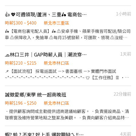
一個包貨員。為了讓你徹底了解我們的商品與運作邏輯，初期將以
「現場進出貨與流程熟悉」為主；當你練就一身紮實的基本功後，
👍 💖可週領現/蘆洲、三重🛵 電商包裏宅配/免經驗平均50k~70k/公司車
1小時前
我們將逐步培訓你參與「客服與行政」作業，讓你的職涯技能持續
升級！ 【你的主要任務：階段性成長】 📦 第一階段：倉儲理貨與品
時薪$300 ~ $400
新北市三重區
質把關（打好基本功） 精準出貨：負責日常進出貨作業、揀貨與包
🛵【電商包裏宅配人員】🛵 ⚠️安卓手機、蘋果手機皆可配送/騎公司
貨，確保商品準確送達客戶手中。 品質控管：執行產品品管檢查。
車 ⚠️保障收入，免搶單 ⚠️每月15號發薪，可匯款、領現 ⚠️沒經驗
（⚠️ 小提醒：此職務需配合搬運部分貨品，歡迎當作日常活動筋
可👉👉👉app自動排好配送路線，不怕路不熟 ⚠️包裹送越多領越
骨！） 庫存掌握：協助訂單備貨統計、定期的庫存管理與盤點作
多、依考核另有獎金 📌【工作內容】 ↪︎ 以機車配送包裏 ⏰【上班時
🧢林口三井｜GAP時薪人員｜潮流穿搭🔥彈性排班・無經驗可
1天前
業。 💻 第二階段：行政營運與客服支援（技能再升級） 數據與表
間】 一~日 09:00~18:00 排休制 💵【薪資待遇】 平均收入約50～
單：協助訂單管理與簡易報表、表單製作。 客服與行政：熟悉現場
70K 📍【工作地點】 新北市板橋區、土城區、蘆洲區、三重區<==
時薪$210 ~ $215
新北市林口區
作業後，將視情況安排執行客服回覆與行政相關支援。 團隊協作：
任選 --------------------⬇️應徵方式⬇️------------------------- 📩
📌【面試流程】 採電話面試 －> 書面審核 －> 實體門市面試
其他主管交辦事項，與團隊一起解決營運上的大小事。 【我們在找
【火速卡位應徵流程】 ➊ 點擊填寫廠商制式履歷（1分鐘完成，快
~*~*~*~*~*~*~*~*~*~*~*~*~*~*~*~*~*~ 👕【工作任務】👖 ・提
這樣的你】 細心負責：面對繁雜的訂單與商品，能保持耐心與細緻
速安排送審）： 👉https://reurl.cc/V292KN 🔒 【隱私防線】個資僅
供滿意周到的顧客服務 ・維護舒適的購物環境 ・商品進貨、補貨 ・
度。 靈活彈性：願意配合現場實際情況，彈性調配每日的工作優先
供廠商審核，敏感欄位（身分證/詳細地址）錄取前皆可先不填！ ➋
邀請顧客加入GAP會員與顧客分享優惠活動
順序。 願意學習：不排斥體力活，且對電商後台行政、客服作業有
誠徵愛鄉/東學 統一超商晚班
22分鐘前
加入留言： 👉https://lin.ee/OBnhVN5 私訊留下 ⌜姓名+電話 +應
~*~*~*~*~*~*~*~*~*~*~*~*~*~*~*~*~*~ 🌱【你是不是我們在找
學習熱忱。 【公司官網】 https://www.jessica94daily.com (歡迎
徵電商包裏外送」💥
的人？】 ・對服飾有滿滿熱情，享受在快節奏中展現自我 ・擅長溝
時薪$196 ~ $250
新北市林口區
先至官網逛逛，了解我們正在熱賣的優質商品！)
通，跟顧客和同事都能愉快互動 ・願意傾聽、分享，讓客人都感受
．提供顧客詢問或主動提供諮商建議給顧客。 ．負責擺設商品、清
到貼心服務 ・樂於學習與成長且抗壓性佳
理櫥窗及維持營業地點之整潔及美觀。 ．負責向顧客介紹商品特
~*~*~*~*~*~*~*~*~*~*~*~*~*~*~*~*~*~ ⏱️【排班需求】 ・每週
徵、品質與價格及示範操作方法，以協助顧客選擇。 ．負責在顧客
至少提供20小時 ・假日都可給班尤佳 ・需長期配合排班（不接受短
成交後之包裝、收款、交付商品、開發票或收據。 ．負責在當天結
蝦? 蛤 ? 不來? 好上手 爆款職缺ㄟ‼️高時薪💰｜ 松山區 長 期兼職✨
4天前
期、暑期） ~*~*~*~*~*~*~*~*~*~*~*~*~*~*~*~*~*~ 🧡心💛動💚