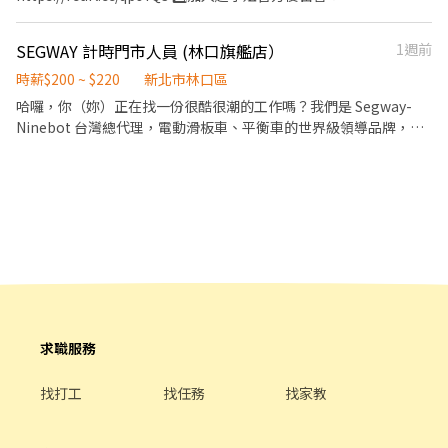
上架、清洗及調整眼鏡（鼻墊、鏡腳） 顧客接待： 協助加入會員、
班地點🌸 林口文化店▸新北市林口區文化二路二段 林口忠孝店▸新北
https://lin.ee/Y0jPj9A3 （ID：@359keqlq） 留言>>>>姓名/電話
登記抽號、引導隱形眼鏡配戴者進行驗光前準備 店務協助： 其他店
市林口區忠孝路 龜山文化二店▸桃園市龜山區文化七路 龜山文化店▸
＋截圖職缺(HD) ⸻⸻⸻⸻⸻ 🔷工作內容 (固定
鋪一般事務處理。(註：工作全程需久站) ---------------------------
SEGWAY 計時門市人員 (林口旗艦店）
1週前
桃園市龜山區文化二路34巷 龜山文學店▸桃園市龜山區文學路 龜山
店點 不須跑點) ❶負責進貨驗收作業，確認包裹數量與狀態無誤 ❷
---------------------------------------------------------------------
光峯店▸桃園市龜山區光峯路 ‐‐‐‐‐‐‐‐‐‐‐‐‐‐‐‐‐
執行店到家宅配包裹上架 ❸進行揀貨、打包作業，並將包裹上架至
時薪$200 ~ $220
新北市林口區
------------------------------------- 👕 服儀與應徵流程 服裝儀容：
‐‐‐‐‐‐‐‐‐‐‐‐‐‐‐‐‐‐‐‐‐‐‐‐‐‐‐‐‐
智取櫃 ❹紀錄騎手取件紀錄與配送順序符合建議配送順序，並回報
哈囉，你（妳）正在找一份很酷很潮的工作嗎？我們是 Segway-
公司提供制服上衣；請自備深色長褲及舒適可久站的鞋子。 應徵流
‐ ❷蝦皮智取門市⚠️需有機車⚠️ 🌸工作內容🌸 1. 包裹收寄、搬運、
給宅配區經理 ❺維持門市作業區整潔，執行日常清潔與環境維護 ❻
Ninebot 台灣總代理，電動滑板車、平衡車的世界級領導品牌，目
程： 應徵 ➡️ 面試 ➡️ 門市教育訓練➡️ 正式上工
盤點、理貨、上架等 2. 維持門市作業區環境、清潔維護作業 3.須配
配合蝦皮店到店相關營運需求，彈性調整工作內容 🔷工作時段 早
前正在擴大招募熱情、活潑、外向的計時門市人員，負責接待客
合調店、支援(一天跑點3-5家鄰近門市) 4. 須配合蝦皮店到店工作內
班：07:30 - 13:30 午班：13:30 - 17:30 晚班：19:30 - 23:30 🔷 薪資
戶、協助試乘、門市店務等工作，如果你（妳）對電動車、綠能產
容調整 5. 偶爾須配合鄰近有人店門市支援 【提供完整教育訓練及店
早班時薪$221 午班時薪$221 晚班時薪$241 🔷 工作地點：新林口文
業有興趣，請一定要聯繫我們，給我們一個彼此認識的機會。 ****
面實習】 🌸工作時間🌸(固定班別) 早班：07:00-12:00、07:30-
北 - 智取店 🔷 招募條件 ❶必須配合排班與輪班，一週至少要排班 4
有銷售激勵獎金**** ****有達成時數獎金**** 【主要工作內容】 銷
12:30、08:00-13:00、08:30-13:30 (可自選) 晚班：17:30-23:30、
天（六、日至少可上班 1 天） ❷可指定不上班時段（例如：每週三
售服務： 1. 負責門市的綠能電動產品（電動滑板車、卡丁車等）銷
18:30-23:30 假日早班：07:00-12:00 / 假日晚班：17:30-23:30 (禮
固定不能上班） ❸至少配合三個月 ⭐無需上教育訓練和實習，錄取
售，向顧客介紹產品特色、功能及使用方式。 2. 提供顧客專業的產
拜六、禮拜日及國定假日都要可上班) 🌸薪資待遇🌸 早班時薪$219-
後可立即上工
品諮詢與建議，並根據顧客需求推薦合適的產品。 3. 協助顧客辦理
229元 晚班時薪津貼+20元▸時薪$239-249元 🌸休假制度🌸 月排休
購買、付款及交車等相關手續。 售後服務： 1. 提供顧客產品售後服
制 (一周至少排班4天，假日一定要可配合排班) 🌸上班地點🌸 林口
務說明，包括產品使用說明、保固維修、定期保養等。 2. 處理顧客
仁愛 - 智取店▸新北市林口區仁愛路二段 林口晴空 - 智取店▸新北市
的售後服務相關線上諮詢。 維修保養： 1. 學習並執行電動產品的安
林口區文化三路一段39巷 龜山山鶯 - 智取店▸桃園市龜山區山鶯路
求職服務
裝、保養等相關作業。 2. 協助處理產品維修案件，包括收件、送件
龜山長慶 - 智取店▸桃園市龜山區長慶三街 龜山萬壽三 - 智取店▸桃
等。 3. 定期檢查、維護環境及展示產品。 其他： 1. 協助出貨、打
園市龜山區萬壽路一段 🚨🚨門市缺額每日會有變動，主要缺額以面
找打工
找任務
找家教
包、理貨等相關作業。 2. 完成主管交辦的其他事項。 特質： 1. 活潑
試當天為準😊 ▁▁▁▁▁▁▁▁▁▁▁▁▁▁▁▁▁▁▁ 🚨預約面
開朗、親切有禮，具備良好的溝通能力及服務熱忱。 2. 對綠能電動
試♡快速安排👉https://lin.ee/OUI2Tm1 ♡截圖職缺文♡私訊留下
產品有興趣，願意主動學習相關知識。 3. 能搬運重物。