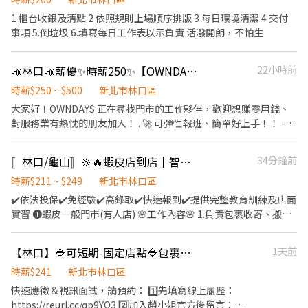
可配合) 【薪資】 時薪$250 【工作地點】 林口三井outlet 新北市林
1 櫃台收銀及清點 2 依照規則上場順序排版 3 每日環境清潔 4 交付
口區文化三路一段356號1樓 【其他條件】 需自備黑衣黑褲黑鞋作為
事項 5.倒垃圾 6.填寫每日工作表以示負責 活潑開朗，不怕生
制服
📣林口📣薪優✨時薪250✨【OWNDAYS 週末門市工讀生】#好上手 #彈性報班
22小時前
時薪$250 ~ $500
新北市林口區
大家好！OWNDAYS 正在尋找門市的工作夥伴，歡迎想賺零用錢、
對服務業有熱忱的朋友加入！ . 🚀 可彈性報班、簡單好上手！！ ---
---------------------------------------------------------------------
------------------------------------------------------------- 💰 薪資
〚林口/龜山〛🔆🔥蝦皮店到店┃智取店門市🥈免經驗🫧火速報到💓
34分鐘前
與獎金 時薪： $250 / 時 ✨國定假日當天雙倍：$500 / 時 -----------
---------------------------------------------------------------------
時薪$211 ~ $249
新北市林口區
----------------------------------------------------- 📅 檔期資訊 工
✔️依法投保✔️免經驗✔️高錄取✔️快速報到✔️提供完整教育訓練及店面
作日期：8/9、8/15、8/16、8/23、8/29、8/30(長期) 上班時間：
實習 ❶蝦皮一般門市(有人店) 🌸工作內容🌸 1.負責包裹收寄、搬
14:00~21:00 休息時間： 當日若排班超過 4 小時，中間會有1小時休
運、盤點、理貨等 2.提供顧客接待、收銀結帳等服務 3.維持門市作
息(不計薪) 工作地點： 📍三井林口 OUTLET ，地址：新北市林口區
業區環境、清潔維護作業 4.配合調店、支援佳 5.協助區經理執行門
【林口】🔷可短期-固定店點🔷包裹取貨門市人員🔷快速上工
1天前
文化三路一段356號一樓 -------------------------------------------
市營運、維護 【提供完整教育訓練及店面實習】 ❗❗⚠兼職為早晚固
---------------------------------------------------------------------
定班(免輪班)⚠❗❗ ▸早班時段：10:30-17:30 ▸晚班時段：16:15-
時薪$241
新北市林口區
--------------------- 📝 工作內容 店頭招呼： 招呼客、發傳單、舉
22:45、18:45-22:45（一週至少2天要能16:15起班） ▸時薪$211-
快速應徵＆視訊面試，請預約： 1️⃣先填寫線上履歷：
牌叫賣 (如：都可以試戴看看喔！) 商品管理： 介紹鏡片/鏡框、商品
221元 ▸月排休制：一周至少排班4天，假日一定要可配合排班 🌸上
https://reurl.cc/qp9YQ3 2️⃣加入趙小姐官方後留言：