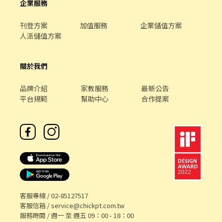
⌜姓名✚電話✚地區⌟♡ 📞諮詢電話：0908-925-796📲𝐊𝐞𝐥𝐥𝐲📞 ▸電
企業服務
話未接請加𝐋𝐈𝐍𝐄並留言，訊息必回覆◂ ⭕️免費諮詢⭕️安心上工┃❌
求職免收費❌絕無詐騙
刊登方案
加值服務
企業儲值方案
人派儲值方案
關於我們
品牌介紹
家教服務
最新公告
平台規範
幫助中心
合作提案
客服專線 /
02-85127517
客服信箱 /
service@chickpt.com.tw
服務時間 / 週一 至 週五 09：00 - 18：00