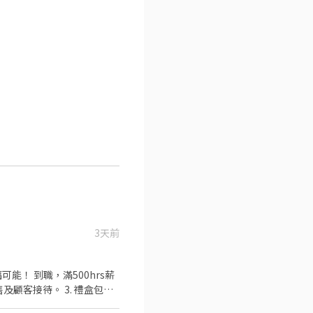
3天前
0hrs薪