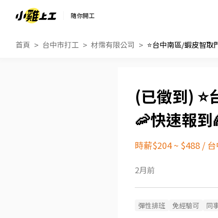
隨你開工
首頁
台中市打工
材霈有限公司
⭐
🦐快速報到
時薪$204 ~ $488
/
台
2月前
彈性排班
免經驗可
同