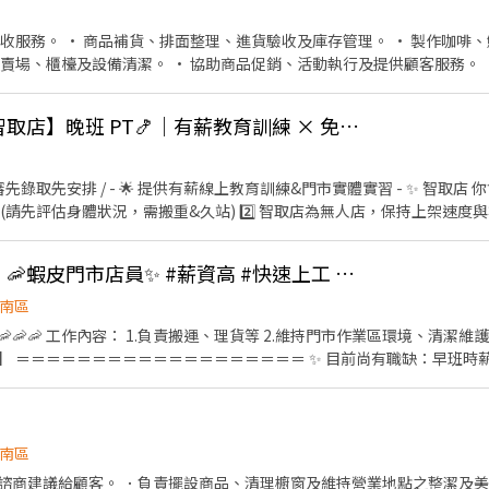
負責與總店進行協調，確保信息流通 【人員分配】 分配工作項目，指導團隊的工作方向
收服務。 • 商品補貨、排面整理、進貨驗收及庫存管理。 • 製作咖啡
賣場、櫃檯及設備清潔。 • 協助商品促銷、活動執行及提供顧客服務。 
配合門市排班，完成主管交辦事項，並與團隊合作維持門市營運。
蝦皮🦐【台中建中 - 智取店】晚班 PT🍤｜有薪教育訓練 × 免輪班
錄取先安排 / - 🌟 提供有薪線上教育訓練&門市實體實習 - ✨ 智取店 你
請先評估身體狀況，需搬重&久站) 2️⃣ 智取店為無人店，保持上架速度與準
必須有駕照及機車，支援10公里內門市跑點 5️⃣ 配合主管指派工作內容並機動性
晚班津貼 $28) - 🔔 主管排班❗️一週 2～5天班 🔔 無法固定休六日，輪流畫休
【台中復興 - 智取店】🦐蝦皮門市店員✨ #薪資高 #快速上工 #完整職訓
「勞保」 ✅健保可保可不保 ✅只有隔月15號薪轉、無領現/預支 - 【🕐 工作
排2-6小時) . 📩 合法派遣公司｜無需任何費用｜快速安排 🌙 https://lin.
南區
🦐🦐🦐 工作內容： 1.負責搬運、理貨等 2.維持門市作業區環境、清潔維
＝＝＝＝＝＝＝＝＝＝＝＝＝＝＝＝＝＝＝ ✨ 目前尚有職缺：早班時薪($2
細上班時間如下） ＝＝＝＝＝＝＝＝＝＝＝＝＝＝＝＝＝＝＝ 早班時薪：07:00
班3-5小時） 晚班時薪：17:30-22:30 夜班時薪：23:30-03:30 (一
南區
諮商建議給顧客。 ．負責擺設商品、清理櫥窗及維持營業地點之整潔及美