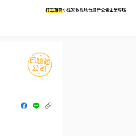
打工兼職
小雞家教
雞地台
最新公告
企業專區