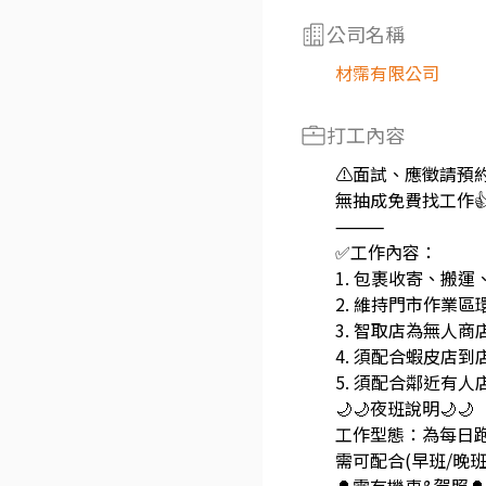
公司名稱
材霈有限公司
打工內容
⚠️面試、應徵請預約
無抽成免費找工作
⸻
✅工作內容：
1. 包裹收寄、搬
2. 維持門市作業
3. 智取店為無人商
4. 須配合蝦皮店
5. 須配合鄰近有
🌙🌙夜班說明🌙🌙
工作型態：為每日跑
需可配合(早班/晚