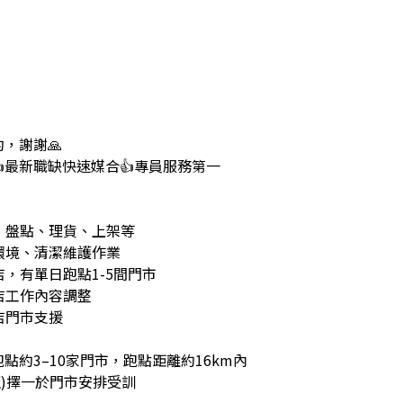
，謝謝🙏
最新職缺快速媒合👍專員服務第一
運、盤點、理貨、上架等
區環境、清潔維護作業
店，有單日跑點1-5間門市
到店工作內容調整
人店門市支援
點約3–10家門市，跑點距離約16km內
班)擇一於門市安排受訓