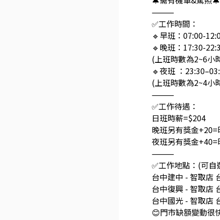
🔔需有機車&駕照🔔
⸻
✅工作時間：
🔹早班：07:00-12:0
🔹晚班：17:30-22:3
(上班時數為2~6小
🔹夜班 ：23:30–03:
(上班時數為2~4小
⸻
✅工作待遇：
日班時薪=$204
晚班另有獎金+20=時
夜班另有獎金+40=時
⸻
✅工作地點：(可自
台中建中 - 智取店
台中復興 - 智取店
台中國光 - 智取店
😊門市缺額變動很