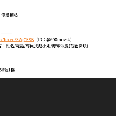
、修繕補貼
式】⸻
://lin.ee/SWjCFSB
（ID：@600movsk）
留言：姓名/電話/專員找戴小姐/應徵蝦皮(截圖職缺)
66號1樓