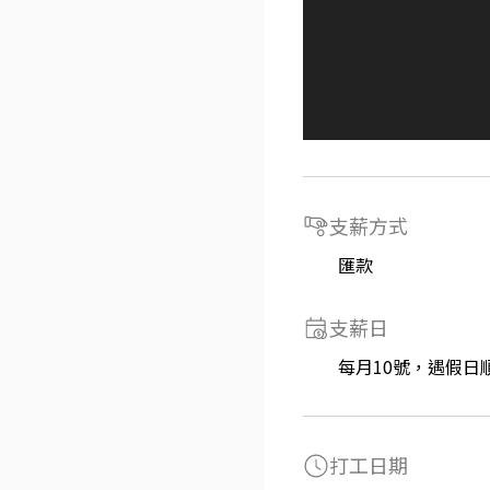
支薪方式
匯款
支薪日
每月10號，遇假日
打工日期