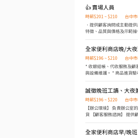
司長期培訓者 - 曾有
👍 賣場人員
時薪$201 ~ $210
台中市
．提供顧客詢問或主動提供
特徵、品質與價格及示範操
當天結束營業前，統計銷售
全家便利商店晚/大夜
時薪$196 ~ $210
台中市
* 收銀結帳、代收服務及顧
與設備維護。 * 商品進貨
誠徵晚班工讀、大夜
時薪$196 ~ $220
台中市
【辦公環境】 負責辦公室的整潔與設備維護，提供良
貨 【顧客服務諮詢】 提供顧客詢問回應，並主動給予產品建議 【商品擺設與環境維護】 負責商品擺設、櫥窗清理及營業地點整
潔 【產品介紹與示範】 向顧客介紹商品特性、價格，並示範使用方法 【交易處理】 負責包裝商品、收款及開立發票或收據 【銷
售統計與報告】 結束營業前，統計銷售數據及盤點庫
全家便利商店早/晚班
【貨品陳列】 監督店面貨品陳列，保持整齊有序 【營業執行】 依據連