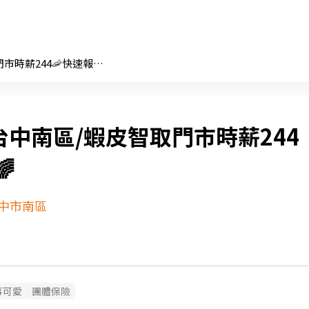
⭐台中南區/蝦皮智取門市時薪244🦐快速報到🌈
台中南區/蝦皮智取門市時薪244

中市南區
事可愛
團體保險