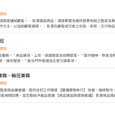
銷售經驗者尤佳
西區
諮商建議給顧客。 ．負責擺設商品、清理櫥窗及維持營業地點之整潔及美
作方法，以協助顧客選擇。 ．負責在顧客成交後之包裝、收款、交付商品
情形、盤點貨品存量及撰寫當日業務報表。
班
南區
客服務。 * 商品補貨、上架、排面整理及效期管理。 * 製作咖啡、熱食及鮮
驗收、庫存整理。 * 配合門市營運及主管交辦事項。
兼職、輪班兼職
南區
好工作環境 【櫃檯業務執行】 收銀、咖啡製作、霜淇淋製作、相關備品補
存，撰寫報表 【採購管理】 規劃及控管採購項目，確保貨物進出數量準確
鎖店政策，按照標準作業程序執行日常營業 【協調溝通】