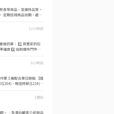
、鮮食等商品，並維持品質。
• 定期巡視商品效期，處理
12小時前
會做的事： 1️⃣ 買賣家的包
確度 3️⃣ 協助維持門市整
協助 - 🩶晚班時薪 $224
假 - 🎁福利待遇：滿半年 享端
6小時前
時間｜晚班】 17:30-
ee/lJ1Nz7C ✅ 加入後請傳
護作業 3.需配合單日跑點 【提
04)、晚班時薪($224)、
-12:00（可彈性調整"上班
週排班約3～4天)
1週前
觀。 ．負責向顧客介紹商品