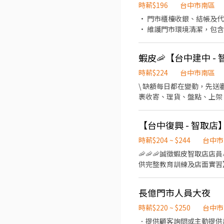
時薪$196
台中市南區
• 門市櫃檯收銀、結帳及代
• 維護門市環境清潔，包含
即期品及報廢作業。 • 
時薪$224
台中市南區
\ 缺額每日都在變動，先送審先
裹收寄、理貨、盤點、上架 (
潔，打造舒適取貨環境 4️⃣ 
(基本時薪 $196 + 智取店
午&中秋獎金資格 ✅一定會有
23:30 (由主管依照門市需求安
時薪$204 ~ $244
台中市
送「職缺截圖」唷！
🦐🦐🦐誠徵蝦皮智取店店員
供完整教育訓練及店面實習】 
夜班時薪($244)✨ （詳
時間"最晚從08:30開始，預計排
長億門市人員大夜
時薪$220 ~ $250
台中市
．提供顧客詢問或主動提供