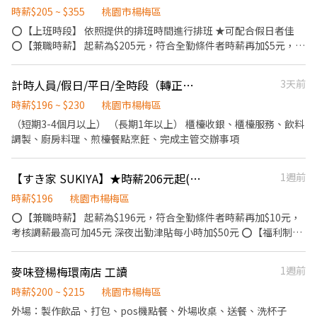
負責、願意學習的夥伴加入 立即應徵 * 了解職缺或預約面試，歡迎
時薪$205 ~ $355
桃園市楊梅區
私訊或來電洽詢 羅先生｜0938-313-228 📌 聯繫時請註明應徵班別
⭕【上班時段】 依照提供的排班時間進行排班 ★可配合假日者佳
⭕【兼職時薪】 起薪為$205元，符合全勤條件者時薪再加$5元，考
核調薪最高可加 95元 深夜出勤津貼每小時加$50元 ⭕【福利制度】
★每季一次考核調薪機會 ★享有特休累積 ★免費員工餐 ★三節福
計時人員/假日/平日/全時段（轉正）/彈性排班
3天前
利、生日禮金、夜班出勤津貼 ★提供員工制服及工作鞋 ★年度健檢
★勞保、健保，6％勞退提撥 ⭕【工作說明】 《內場》:餐點製作、
時薪$196 ~ $230
桃園市楊梅區
食材備料、進貨盤點 《外場》:接待服務顧客、收銀結帳、環境整潔
（短期3-4個月以上） （長期1年以上） 櫃檯收銀、櫃檯服務、飲料
★開朗活潑有笑容 ★ＳＯＰ專業流程 ★無經驗可 ★提供完善職前教
調製、廚房料理、煎檯餐點烹飪、完成主管交辦事項
育訓練 ⭕【經營理念】 我們是日本第一的速食連鎖ZENSHO集團，
我們的理念是"消滅世界的飢餓和貧困"，目標是成為全球第一的連
【すき家 SUKIYA】★時薪206元起(含全勤)★楊梅中山北路店
1週前
鎖餐飲集團。 我們堅持使用安全及高品質的食材，當場現點現作提
供美味可口的日本國民美食-牛丼/咖哩，並以舒適衛生的用餐環
時薪$196
桃園市楊梅區
境、熱情用心的服務態度、平實親民的誠懇價格，強調食品安全，
⭕【兼職時薪】 起薪為$196元，符合全勤條件者時薪再加$10元，
顧客安心。不論是單獨一人、與家人一起、朋友一起，皆可享受用
考核調薪最高可加45元 深夜出勤津貼每小時加$50元 ⭕【福利制
餐的樂趣。
度】 ★每季一次考核調薪機會 ★享有特休累積 ★免費員工餐 ★三
節福利、生日禮金、夜班出勤津貼 ★提供員工制服及工作鞋 ★年度
麥味登楊梅環南店 工讀
1週前
健檢 ★勞保、健保，6％勞退提撥 ⭕【工作說明】 《內場》:餐點製
作、食材備料、進貨盤點 《外場》:接待服務顧客、收銀結帳、環境
時薪$200 ~ $215
桃園市楊梅區
整潔 用最快速的速度提供美味的牛丼！ 用最有元氣的服務使顧客露
外場：製作飲品、打包、pos機點餐、外場收桌、送餐、洗杯子