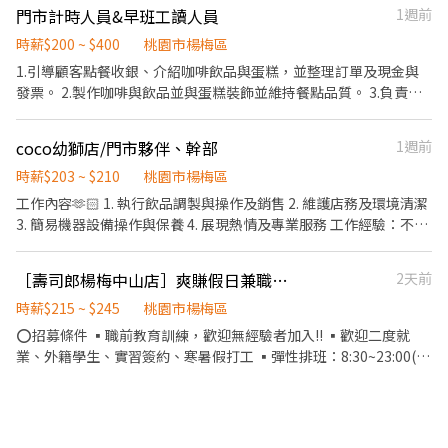
門市計時人員&早班工讀人員
1週前
時薪$200 ~ $400
桃園市楊梅區
1.引導顧客點餐收銀、介紹咖啡飲品與蛋糕，並整理訂單及現金與
發票。 2.製作咖啡與飲品並與蛋糕裝飾並維持餐點品質。 3.負責準
備物料，清洗整理吧台設備以及維持門市環境整潔 。
coco幼獅店/門市夥伴、幹部
1週前
時薪$203 ~ $210
桃園市楊梅區
工作內容🫶🏻 1. 執行飲品調製與操作及銷售 2. 維護店務及環境清潔
3. 簡易機器設備操作與保養 4. 展現熱情及專業服務 工作經驗：不拘
（十八以上/有機車駕照❤️） 科系限制：不拘 駕照車輛：機車駕照
附加條件： 1.喜歡與人互動;對餐飲服務業有興趣者 2.學習茶飲業專
［壽司郎楊梅中山店］爽賺假日兼職 💰時薪215元 無經驗可🉑
2天前
業與門市管理訓練並有意願配合公司培訓計劃
時薪$215 ~ $245
桃園市楊梅區
⭕招募條件 ▪職前教育訓練，歡迎無經驗者加入!! ▪歡迎二度就
業、外籍學生、實習簽約、寒暑假打工 ▪彈性排班：8:30~23:00(請
於面試時與主管確認班表) ⭕工作內容 ▪外場 擦杯子、擦湯匙、補
飲料 ▪內場 擺設器皿、備餐、整理食材 ⭕獎金福利 ▪生日禮券 ▪
不定期活動競賽獎金 ▪一年4次考核及調薪 ▪加班費5分鐘為單位計
算 ⭕企業魅力 ▪「以人為本」注重團隊合作及交流，採納同仁的意