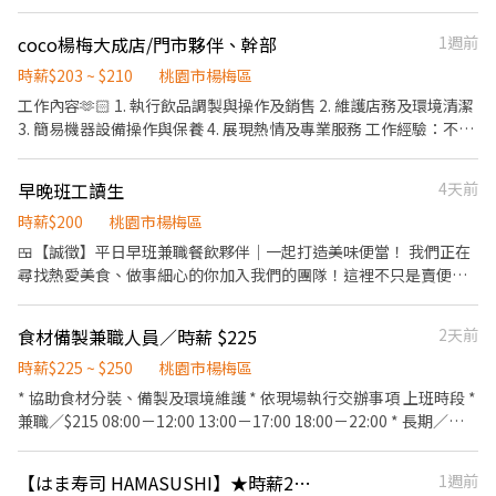
升遷快速且制度完善，依努力及成果將有升遷加薪的機會 ▪享有完
coco楊梅大成店/門市夥伴、幹部
1週前
善的福利制度，加班費為5分鐘為單位計算，重視員工的辛勤付出
▪計畫拓展全台灣，讓更多人有機會品嚐美味平價壽司，致力成為
時薪$203 ~ $210
桃園市楊梅區
頂尖品牌
工作內容🫶🏻 1. 執行飲品調製與操作及銷售 2. 維護店務及環境清潔
3. 簡易機器設備操作與保養 4. 展現熱情及專業服務 工作經驗：不拘
（十八以上/有機車駕照❤️） 科系限制：不拘 駕照車輛：機車駕照
附加條件： 1.喜歡與人互動;對餐飲服務業有興趣者 2.學習茶飲業專
早晚班工讀生
4天前
業與門市管理訓練並有意願配合公司培訓計劃
時薪$200
桃園市楊梅區
​🍱【誠徵】平日早班兼職餐飲夥伴｜一起打造美味便當！ ​我們正在
尋找熱愛美食、做事細心的你加入我們的團隊！這裡不只是賣便
當，更是提供一份溫暖與品質。如果你想學習現代化的餐飲設備操
作，歡迎加入我們～ ​📍 工作重點內容 ​前台服務： 櫃檯結帳、點餐
食材備製兼職人員／時薪 $225
2天前
接待、維護環境整潔。 ​備料支援： 協助各項食材的前置處理（洗、
切）。 ​設備操作： 學習操作專業「蒸烤箱」（現代化烹飪，不必忍
時薪$225 ~ $250
桃園市楊梅區
受傳統大火熱氣，效率更高、口感更好！）。 ​🌟 我們在尋找這樣的
* 協助食材分裝、備製及環境維護 * 依現場執行交辦事項 上班時段 *
你 ​無經驗可： 我們會教你如何操作蒸烤箱與櫃檯系統。 ​細心負責：
兼職／$215 08:00－12:00 13:00－17:00 18:00－22:00 * 長期／
對食材品質有堅持，對客人的服務有笑容。 ​團隊合作： 能與夥伴良
$38,000－$45,000 07:30－16:30 09:00－18:00 * 特殊班別，依需求
好溝通，共同完成出餐任務。 ​🎁 加入我們的福利 每日供餐 三節禮
討論 福利制度 * 三節／年終獎金 * 伙食津貼 * 員工宿舍 * 教育訓練
【はま寿司 HAMASUSHI】★時薪210元起(含全勤)★楊梅店
1週前
盒
及升遷機會 招募條件 * 重視工作態度、守時及團隊合作 * 歡迎認真