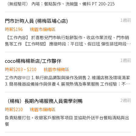
出滿意的笑容！ ★開朗活潑有笑容 ★ＳＯＰ專業流程 ★無經驗可
（無經驗可） 內場：餐點製作、洗碗盤、備料 PT 200-215
★提供完善職前教育訓練 ⭕【經營理念】 我們是日本第一的速食連
鎖ZENSHO集團，我們的理念是"消滅世界的飢餓和貧困"，目標是
門市計時人員 (楊梅區埔心店)
1週前
成為全球第一的連鎖餐飲集團。 我們堅持使用安全及高品質的食
材，當場現點現作提供美味可口的日本國民美食-牛丼/咖哩，並以
時薪$196
桃園市楊梅區
舒適衛生的用餐環境、熱情用心的服務態度、平實親民的誠懇價
【工作內容】 於喜憨兒門市執行鬆餅製作、收店作業流程、門市銷
格，強調食品安全，顧客安心。不論是單獨一人、與家人一起、朋
售等工作 【工作時間】 應徵時段：平日班、假日班 彈性排班時段：
友一起，皆可享受用餐的樂趣。
平日15:30~19:30、假日09:00~18:00 計時人員排班依店鋪營運狀
況，增減調整，每天排班至少4小時 與純真的憨兒一同共事，簡
coco楊梅楊新店/工作夥伴
1週前
單、愉快像個溫暖的家，喜憨兒需要熱忱的您加入。
時薪$203 ~ $210
桃園市楊梅區
工作內容🫶🏻 1. 執行飲品調製與操作及銷售 2. 維護店務及環境清潔
3. 簡易機器設備操作與保養 4. 展現熱情及專業服務 工作經驗：不拘
（十八以上/有機車駕照❤️） 科系限制：不拘 駕照車輛：機車駕照
附加條件： 1.喜歡與人互動;對餐飲服務業有興趣者 2.學習茶飲業專
（楊梅）長期內場服務人員需學剁鴨
2週前
業與門市管理訓練並有意願配合公司培訓計劃
時薪$210
桃園市楊梅區
負責點餐打包，收銀客戶服務等項目 並協助外送平台餐點清點與出
餐