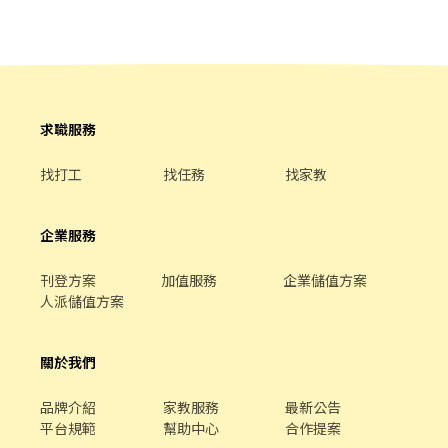
見，提升參與感 ▪除學習到日本商業禮儀、衛生知識及專業的烹飪
技巧，還可接觸店鋪的經營管理，例如：成本控管及數據分析等專
業知識 ▪升遷快速且制度完善，依努力及成果將有升遷加薪的機
會 ▪享有完善的福利制度，加班費為5分鐘為單位計算，重視員
工的辛勤付出 ▪計畫拓展全台灣，讓更多人有機會品嚐美味平價
壽司，致力成為頂尖品牌
求職服務
找打工
找任務
找家教
企業服務
刊登方案
加值服務
企業儲值方案
人派儲值方案
關於我們
品牌介紹
家教服務
最新公告
平台規範
幫助中心
合作提案