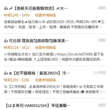
👍 🦐【高薪天花板蝦蝦物流】🦐大園 / 楊梅/威獅/青埔
1週前
時薪$245 ~ $490
桃園市楊梅區
各廠自由報名🔥強力徵人中 💰日領1920~3920 / 時薪245~495 🧡工
作內容： 包裝、理貨、上架、貼標、搬補貨 不用風吹日曬雨淋 🌤️
新手也OK，現場有人教 ✨ 📍上班地點（任選）： 楊梅:桃園市楊梅
區和平路000號 威獅:桃園市楊梅區梅獅路二段000000 大園:桃園市
👍 可日領 理貨員🥰高錄取🥰賺滿滿🥰各種津貼等你拿🥰
1週前
大園區建國路000號 高鐵:桃園市中壢區高鐵南路四段000號 🕘 威獅
倉 早班｜ 08:00－17:00 晚班｜ 16:00－01:00 夜班｜ 22:00－07:00
時薪$218 ~ $422
桃園市楊梅區
🕘楊梅倉 早班｜08:00－17:00 晚班｜18:00－03:00 大夜｜00:00－
🔆快速報名方式🔆 加入官方帳號👉https://lin.ee/kd7Hi9b 留下全
09:00 🕘大園 早班｜09:00-18:00 晚班｜15:00-00:00 晚八｜20:00-
名+電話+職缺截圖 📍 上班地點 NDC｜桃園市大園區高鐵站前西路
00:00 大夜｜00:00-09:00 -------------班別任選--------------🕘
三段77號 DC10｜桃園市大園區中山南路二段207-1號 DC3｜桃園市
【排休/ 週休 /休日一】 🎯適合族群： 想多存錢💰 /一起來蝦蝦倉賺
龜山區科技三路80號 DC2｜桃園市蘆竹區南青路1255號 DC4｜桃園
👍 ❄️【近平鎮楊梅｜最高290/H】冷氣房固定班｜無經驗可培訓
5小時前
一波🔥 日領全薪 / 週領最高1萬 📱加 ʟɪɴᴇ快速報名趕快卡位 點擊快
市蘆竹區蘆竹街177號 DC6｜桃園市楊梅區高獅路589號 DC11｜桃
速✚好友： https://lin.ee/JefzYJo #提供住宿 #免費供餐 #日領全薪
園市楊梅區梅獅路395巷19號 📌 招募資訊 報到日：每週一／三／五
時薪$250 ~ $290
桃園市楊梅區
#高額週領一萬 #蘆竹 #南崁 #大園#青埔#中壢#楊梅#威獅 #轉他人
休假制度：排休制，可自選幾天 （每週需上滿 40 小時） ⏰ 班別
🚀【工作亮點】 💰 最高時薪290元/H｜挑戰高薪+ ❄️ 冷氣房工作環
帳戶 #現金 #日領#週領 ⚡️⚡️⚡️名額有限 截圖✚ ʟɪɴᴇ 報名 ⚡️⚡️⚡️ 安心求
與時薪（含區域＋班別津貼） ☀️ 日班（休 1 小時） 08:00–17:00｜
境｜不用風吹日曬 ⚡ 固定班別｜不用三班輪來輪去 🎓 無經驗可｜有
職請找💼徐小姐
218 / h 09:00–18:00｜218 / h 🌤 午班（休 1 小時） 13:30–22:30｜
人帶、快速上手 🏭 科技產業經驗｜讓履歷更有價值 備註 : 高時薪期
230 / h 15:00–00:00｜238 / h 🌙 晚班（休 1 小時） 18:00–03:00｜
間為入職3個月為單位!!!! ━━━━━━━━━━ 📍【工作地點】 桃
【はま寿司 HAMASUSHI】早班兼職★時薪210元起(含全勤)★楊梅店
1週前
246 / h 🌑 夜班中間會安排休息（可上廁所／喝水） 00:00–08:00｜
園市楊梅區 📌 高獅路822巷10號 📌 高青路28巷3號