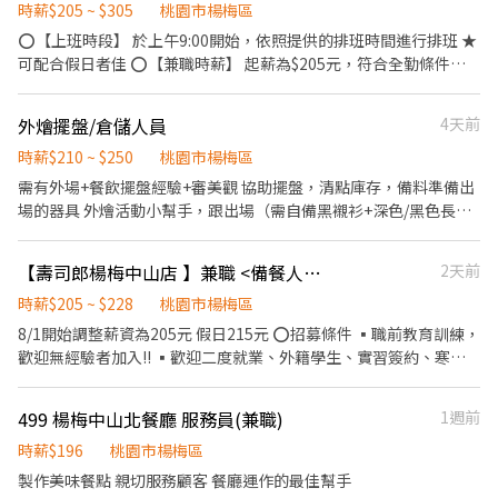
253 / h 📌 不供餐（可自帶或代訂） 💰 加班與津貼 加班前休息 30 分
━━━━━━━━━━ 🔧【工作內容】 ✔ 精密零件清洗作業 ✔ 自
時薪$205 ~ $305
桃園市楊梅區
鐘 （可能加班 1–4 小時） 加班費：依勞基法 x1.34 倍／x1.67
動化設備操作 ✔ 儀器檢測與品質確認 ✔ 依照標準流程完成生產 ※
⭕【上班時段】 於上午9:00開始，依照提供的排班時間進行排班 ★
倍 堆高機津貼：+25 / h （需效期內證照） 六日出勤津貼：+40 /
工作內容固定，有完整教育訓練 ━━━━━━━━━━ 💰【高薪固
可配合假日者佳 ⭕【兼職時薪】 起薪為$205元，符合全勤條件者
h （最高 +320 / 天） 🧾 薪資與工作內容 計薪期間：每月 1 號～
定班】 🌞 早班 08:00－17:00➡️ $250/H 🌆 中班 15:00－24:00 ➡️
時薪再加$5元，考核調薪最高可加 95元 深夜出勤津貼每小時加$50
月底 發薪日：每月 10 號 工作內容：理貨、退貨 需配合：久站／久
$265/H 🌙 夜班 23:00－08:00 ➡️ $290/H 📅 週休二日 （五六休／日
元 ⭕【福利制度】 ★每季一次考核調薪機會 ★享有特休累積 ★免
走／搬重物／加班／現場排班 重物部分會有輔具不用擔心~ 加班部
外燴擺盤/倉儲人員
4天前
一休，依單位安排） ━━━━━━━━━━ 🔥 高薪科技職缺限量開
費員工餐 ★三節福利、生日禮金、夜班出勤津貼 ★提供員工制服及
分會因為檔期增減 🔆快速報名方式🔆 加入官方帳號👉
放！ 現在加入，讓你的收入與能力一起升級！ 🎁 福利 ▶ 團保、三
工作鞋 ★年度健檢 ★勞保、健保，6％勞退提撥 ⭕【工作說明】
時薪$210 ~ $250
桃園市楊梅區
https://lin.ee/kd7Hi9b 留下全名+電話+職缺截圖
節禮券 ▶ 上百家特約商店優惠 餐廳 旅館 購物皆有~~
《內場》:餐點製作、食材備料、進貨盤點 《外場》:接待服務顧客、
需有外場+餐飲擺盤經驗+審美觀 協助擺盤，清點庫存，備料準備出
▬▬▬▬▬▬▬▬【預約報名】▬▬▬▬▬▬▬▬ 📲 預約報名 👤
收銀結帳、環境整潔 ★開朗活潑有笑容 ★ＳＯＰ專業流程 ★無經驗
場的器具 外燴活動小幫手，跟出場（需自備黑襯衫+深色/黑色長褲
HR陳先生 📞 0902-160-886 💬 加好友請告知【姓名＋電話】 💚 官
可 ★提供完善職前教育訓練 ⭕【經營理念】 我們是日本第一的速
不要破洞的，黑長襪，黑皮鞋） 如有經濟困難可提出，公司會協助
方帳號：@325nrgvm 💚 快速加入https://lin.ee/7kPEafx 👉 名額
食連鎖ZENSHO集團，我們的理念是"消滅世界的飢餓和貧困"，目
第一套制服，栽培 外觀整潔是給面對客戶的禮貌，外場是第一線，
有限，額滿即止，想賺快投！
【壽司郎楊梅中山店 】兼職 <備餐人員>💰時薪205元起
2天前
標是成為全球第一的連鎖餐飲集團。 我們堅持使用安全及高品質的
必須遵守 有興趣歡迎投履歷表，如已有其他工作還不確定也可先告
▬▬▬▬▬▬▬▬▬▬▬▬▬▬▬▬▬▬▬▬▬▬
食材，當場現點現作提供美味可口的日本國民美食-牛丼/咖哩，並
知，可安排試上班一段時間看表現 依能力調薪，可勝任獨立執行交
時薪$205 ~ $228
桃園市楊梅區
以舒適衛生的用餐環境、熱情用心的服務態度、平實親民的誠懇價
代事件佳 會開車（手排，有駕照）優先，時薪會更高 需配合度高，
8/1開始調整薪資為205元 假日215元 ⭕招募條件 ▪職前教育訓練，
格，強調食品安全，顧客安心。不論是單獨一人、與家人一起、朋
排班彈性，時間依活動排班
歡迎無經驗者加入!! ▪歡迎二度就業、外籍學生、實習簽約、寒暑
友一起，皆可享受用餐的樂趣。
假打工 ▪彈性排班：8:30~23:00(請於面試時與主管確認班表) ⭕工
作內容 ▪外場 擦杯子、擦湯匙、補飲料 ▪內場 擺設器皿、備餐、
499 楊梅中山北餐廳 服務員(兼職)
1週前
整理食材 ▪一年4次考核及調薪 ▪加班費5分鐘為單位計算 ⭕企業
魅力 ▪「以人為本」注重團隊合作及交流，採納同仁的意見，提升
時薪$196
桃園市楊梅區
參與感 ▪除學習到日本商業禮儀、衛生知識及專業的烹飪技巧，還
製作美味餐點 親切服務顧客 餐廳運作的最佳幫手
可接觸店鋪的經營管理，例如：成本控管及數據分析等專業知識 ▪