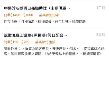
中醫診所徵假日兼職助理（未提供履歷恕不回訊）
1月前
日薪$1400 ~ $1600
苗栗縣頭份市
門市收銀、打掃清潔、櫃檯總機、候位叫號、診務協助
誠徵晚班工讀生#需長期#假日配合上班「短期勿試」
5天前
時薪$196 ~ $205
苗栗縣竹南鎮
餐飲外場： ．負責為顧客帶位、安排座位、倒水。 ．將菜單遞給顧
客、解決顧客提出之疑問，並給予餐點上的建議。 ．後續將顧客點
餐訊息通知廚房做餐，或可進行簡易餐飲之料理，如：烤土司或調
配飲料等。 ．於顧客用餐完畢後，負責收拾碗盤與清理環境。 ．並
負責結帳、收銀等工作。 餐飲內場： ．擔任廚師的助手，處理烹飪
前與烹飪中之準備工作與其他餐廳相關事務。 ．負責洗、剝、削、
切各種食材。 ．負責清理工作環境、設備和餐具。 ．準備不同餐點
所需要的食材。 ．協助測量食材的容量與重量。 ．負責擺盤、打包
外帶服務。