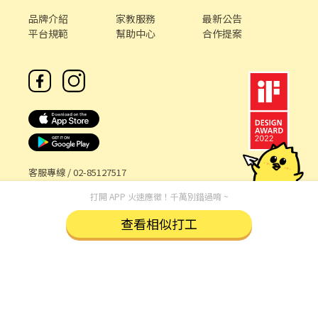
品牌介紹
家教服務
最新公告
平台規範
幫助中心
合作提案
客服專線 /
02-85127517
客服信箱 /
service@chickpt.com.tw
打開 APP 火速應徵！千萬別錯過唷 ~
服務時間 / 週一 至 週五 09：00 - 18：00
查看相似打工
機構地址: 新北市三重區重新路5段609巷12號10樓
許可證字號：2571
Copyright © 2026 by Addcn Technology Co., Ltd. All Rights
reserved.
數字科技股份有限公司