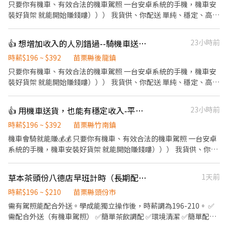
只要你有機車、有效合法的機車駕照 一台安卓系統的手機，機車安
裝好貨架 就能開始賺錢嘍））） 我貨供、你配送 單純、穩定、高報
酬 真的真的超easy 😊😊😊 ✔️ 收入可達4.3萬~6萬以上（依實際配送
量） ✔️ 自主安排配送節奏，不用看老闆臉色😎 ✔️ 純配送性質，無
👍 想增加收入的人別錯過--騎機車送貨-平均4.3萬~6萬--NN後龍中山
23小時前
需處理金流 🏍️ 工作時間 ✔️ 08:00即可開始送貨 ✔️ 配送範圍3公里內
📅 休息安排 ✔️一週排休兩天 ✅ 基本條件 ✔️ 自備機車 ✔️ 有效駕照＋
時薪$196 ~ $392
苗栗縣後龍鎮
強制險 ✔️ Android手機 快速應徵【截圖應徵職缺+姓名+電話】 報名
只要你有機車、有效合法的機車駕照 一台安卓系統的手機，機車安
ID: @346uatki 會有專人與您聯絡，安排面試~
裝好貨架 就能開始賺錢嘍））） 我貨供、你配送 單純、穩定、高報
酬 真的真的超easy 😊😊😊 ✔️ 收入可達4.3萬~6萬以上（依實際配送
量） ✔️ 自主安排配送節奏，不用看老闆臉色😎 ✔️ 純配送性質，無
👍 用機車送貨，也能有穩定收入-平均4.3萬-6萬-NN竹南新南
23小時前
需處理金流 🏍️ 工作時間 ✔️ 08:00即可開始送貨 ✔️ 配送範圍3公里內
✅ 基本條件 ✔️ 自備機車 ✔️ 有效駕照＋強制險 ✔️ Android手機 🚀 應
時薪$196 ~ $392
苗栗縣竹南鎮
徵方式 ---------------------------------------------------- 快速應徵
機車會騎就能賺💰️💰️ 只要你有機車、有效合法的機車駕照 一台安卓
【截圖應徵職缺+姓名+電話】 官方賴：@346uatki 會有專人與您聯
系統的手機，機車安裝好貨架 就能開始賺錢嘍））） 我貨供、你配
絡，安排面試~
送 單純、穩定、高報酬 ✔️ 收入可達4.3萬-6萬以上（依實際配送
量） ✔️ 純配送性質，無需處理金流 ✔️ 08:00即可開始送貨 ✔️ 配送範
草本茶頭份八德店早班計時（長期配合）
1天前
圍3公里內 ✔️ 當日配送完成即可提前收工 📅 休息安排 ✔️一週排休兩
天 ✅ 基本條件 ✔️ 自備機車 ✔️ 有效駕照＋強制險 ✔️ Android手機 🚀
時薪$196 ~ $210
苗栗縣頭份市
應徵方式 ---------------------------------------------------- 快速應
需有駕照能配合外送。學成能獨立操作後，時薪調為196-210。 ✅
徵【截圖應徵職缺+姓名+電話】 官方賴：@346uatki 會有專人與您
需配合外送（有機車駕照） ✅簡單茶飲調配 ✅環境清潔 ✅簡單配料
聯絡，安排面試~
備製 ✅盤點庫存 ✅微笑😊 ✅對服務有熱忱者 ✅有帶❤️上班