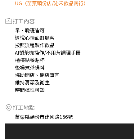
UG（苗栗頭份店/沁禾飲品商行）
打工內容
早、晚班皆可
愉悅心情面對顧客
按照流程製作飲品
AI製茶機操作/不用背調理手冊
櫃檯點餐貼杯
後場煮茶備料
協助開店、閉店事宜
維持清潔及衛生
時間彈性可談
打工地點
苗栗縣頭份市建國路156號