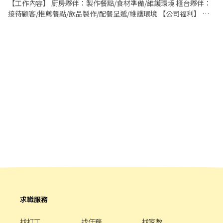
名嗎？ 當然可以！高雄、台南、屏東只要你跑得到的 夜市、商圈、
【工作內容】 廚房夥伴：製作餐點/食材準備/維護環境 櫃台夥伴：
活動、市集，都歡迎提出來， 談得下來的場地我們就直接開班給你
接待顧客/推薦餐點/飲品製作/配餐呈遞/維護環境 【公司福利】 ·
跑。 🌟 工作亮點 ・自主報班制－班表自己挑，想跑幾天跑幾天 ・
團體保險 ·健康檢查(滿1年) ·免費員工制服 【丹丹夥伴專屬福
新手友善機制－第一次上場有人帶，不會丟你一個人 ・天天有場次
利】 ·員工優惠餐(5折) ·新品飲品、餐點搶先體驗嚐鮮
－不用等，明天就能開始賺 ・邊賺錢邊健身－跳一場等於健身房一
小時 ・大方展現自我－舞台是你的，越敢玩收得越多 📋 招募說明
・合作模式：接案合作，日結／週結可談 ・新手試作：第一次上場
請在報班時註明「新人」， 時段抓 1～2 小時，先熟悉場地和流
程 ・適合對象：能配合夜間時段、 不怕在人群面前表現的你 ・全
台皆有團隊：北中南都有據點， 搬家或回鄉也能繼續跑，不用重
新應徵 有興趣直接留言或私訊，會有專人跟你說明面試流程。
求職服務
找打工
找任務
找家教