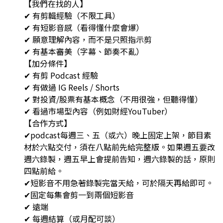
【我們在找的人】
✔ 有剪輯經驗（不限工具）
✔ 有短影音感（看得懂什麼會爆）
✔ 願意理解內容，而不是只照指示剪
✔ 有基本審美（字幕、節奏不亂）
【加分條件】
✔ 有剪 Podcast 經驗
✔ 有做過 IG Reels / Shorts
✔ 對投資/股票有基本概念（不用很強，但聽得懂）
✔ 看過市場型內容（例如財經YouTuber）
【合作方式】
✔podcast每週三、五（或六）晚上固定上架，節目素
材於六點交付，須在八點前先給完整版。如果週五要改
週六錄製，週五早上會提前告知，週六錄製的話，原則
四點前給。
✔短影音不用急著錄製完當天給，可於隔天再給即可。
✔固定每集會剪一到兩個短影音
✔ 遠端
✔ 每週結算（或月配可談）