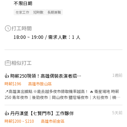
不限日期
在家工作
短時數
長期兼職
打工時間
18:00 ~ 19:00 / 需求人數：1 人
相似打工
👍 時薪250現領！高雄偶裝表演者招募中 📍能跑越多場地，錄取機率越高！
1週前
時薪$196
高雄市鼓山區
📍高雄演出據點 ※能去越多夜市錄取機率越高！ 🔥 衛星場地 時薪
250 青年夜市｜後勁夜市｜岡山夜市 鹽埕埔夜市｜大社夜市｜楠都
夜市 ⭐ 瑞豐夜市 時薪196 高雄人潮最穩的主場，天天有場次， 新手
最好練功、最快上手的地方。 🚇 交通超方便 瑞豐夜市站、後勁站、
👍 丹丹漢堡【七賢門市】工作夥伴
5天前
楠梓加工出口區站、 鹽埕埔站、三多商圈站、岡山高醫站 捷運下車
走幾分鐘就到，機車也好停。 班表上沒有列出的夜市或場地也能報
時薪$200 ~ $210
高雄市前金區