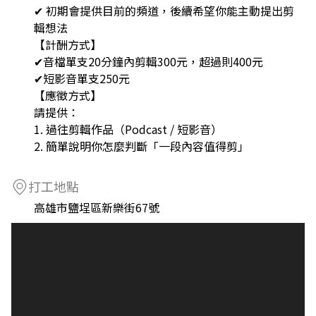
✔ 初期會提供目前的頻道，後續希望你能主動提出剪
輯想法
【計酬方式】
✔音檔單支20分鐘內剪輯300元，超過則400元
✔短影音單支250元
【應徵方式】
請提供：
1. 過往剪輯作品（Podcast / 短影音）
2. 簡單說明你怎麼判斷「一段內容值得剪」
打工地點
高雄市鹽埕區新樂街67號