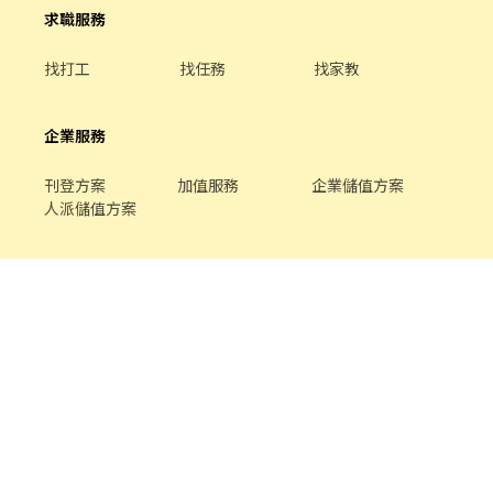
求職服務
找打工
找任務
找家教
企業服務
刊登方案
加值服務
企業儲值方案
人派儲值方案
關於我們
品牌介紹
家教服務
最新公告
平台規範
幫助中心
合作提案