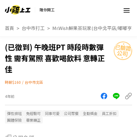
隨你開工
首頁
台中市打工
Mr.Wish鮮果茶玩家(台中北平店/嘟嘟亨利
午晚班PT 時段時數彈
性 需有駕照 喜歡喝飲料 意轉正
佳
時薪$160
/
台中市北區
4年前
彈性排班
免經驗可
同事可愛
公司聚餐
全勤獎金
員工折扣
團體保險
畢業轉正