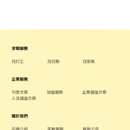
等工作。 餐飲內場： ．擔任廚師的助手，處理烹飪前與烹飪中之準
備工作與其他餐廳相關事務。 ．負責洗、剝、削、切各種食材。 ．
負責清理工作環境、設備和餐具。 ．準備不同餐點所需要的食材。
．協助測量食材的容量與重量。 ．負責擺盤、打包外帶服務。
求職服務
找打工
找任務
找家教
企業服務
刊登方案
加值服務
企業儲值方案
人派儲值方案
關於我們
品牌介紹
家教服務
最新公告