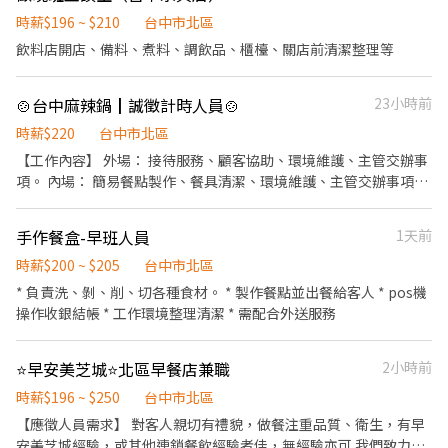
3. 協助產品包裝上架 3-4. 收銀結帳 3-5. 陳列商品、清潔維護 短期需
求，工作期間：即日起-9/24
時薪$196 ~ $210
台中市北區
飲料店開店、備料、煮料、調飲品、櫃檯、關店前清潔整理等
🍲台中麻辣鍋┃誠徵計時人員🍲
23小時前
時薪$220
台中市北區
【工作內容】 外場： 接待服務、顧客協助、環境維護、主管交辦事
項。 內場： 簡易餐點製作、餐具清潔、環境維護、主管交辦事項。
【上班時間】 早班▸10:00-22:30 晚班▸16:30-04:30 🔸 每日排班4–8
小時 🔸 每月至少84小時 🔸 需至少配合一個餐期（12:00–15:00 或
手作餐盒-早班人員
1天前
19:00–21:00） 🔸休息30分鐘 【薪 資】 時薪▸220元 【上班地點】
鼎X精誠店▸台中市西屯區精誠路 號 鼎X公益店▸台中市南屯區公益路
時薪$200 ~ $205
台中市北區
二段 號 鼎X漢口店▸台中市北區漢口路四段 號 無X公益店▸台中市南
* 負責洗、剝、削、切各種食材。 * 製作餐點並出餐給客人 * pos機
屯區公益路二段 號 麻X點公益店▸台中市西區公益路 號
操作收銀結帳 * 工作環境整理清潔 * 需配合外送服務
⭐️早安美芝城⭐北區早餐店兼職
2小時前
時薪$196 ~ $250
台中市北區
【應徵人員需求】 對客人親切有禮貌，做餐注重品質、衛生，有早
安美芝城經驗，或其他連鎖餐飲經驗者佳，無經驗亦可 我們致力提