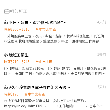
相似打工
👍 平日、週末、國定假日穩定配合工讀
4天前
時薪$200 ~ $210
台中市北屯區
1. 外場服務➡️上餐、收桌、帶位、結帳 2. 餐點&料理擺盤 3. 開班備
料流程 4. 收班環境整潔 5. 整潔洗滌 6. 料理、咖啡相關工作內容 🔅
關於深刻，我們想打造分工合作、打破內外場壁壘的工作環境，愉
快的上班氛圍、用心製作餐點以及友善良好的服務態度 🌟即使是經
👍 晚班工讀生
1天前
驗缺乏，但秉持著熱忱向學的態度，每一個場域都能成為您的舞
台！
時薪$210 ~ $245
台中市北區
⭕【時薪】 起薪為$210元。 ⭕【福利制度】 ★每月可排休假日2天
以上。 ★彈性工日，依個人需求進行排班。 ★每月第四週星期四聚
餐。 ★員工及家人用餐半價。 ★提供員工制服及工作帽。 ⭕【工
作說明】 ．將菜單遞給顧客。 ．負責為顧客帶位、安排座位。 ．協
👍 ⚡久坐冷氣房🫧電子零件組裝📢週休二日可預支薪資
3天前
助配製餐點，並將餐點送至顧客。 ．負責包裝外帶餐點。 ．於顧客
用餐完畢後，負責收拾碗盤與清理環境。 ★開朗活潑有笑容 ★無經
時薪$196
台中市北屯區
驗可
🩷找工作找陳藍藍🩷 就業安排｜安心上工 ✅快速預約：
https://lin.ee/UhImTD9 ╭───⚡工作地點⚡───╮ 台中市潭