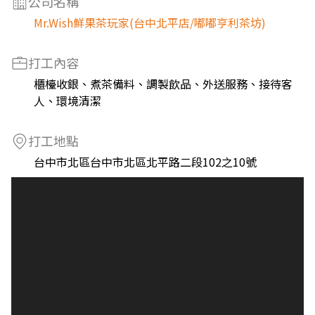
公司名稱
Mr.Wish鮮果茶玩家(台中北平店/嘟嘟亨利茶坊)
打工內容
櫃檯收銀、煮茶備料、調製飲品、外送服務、接待客
人、環境清潔
打工地點
台中市北區台中市北區北平路二段102之10號