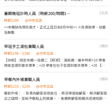
供夥伴優於同業的薪資，歡迎各路人才加入 【薪資結構】 時薪196
起，視能力調薪～250元 【公司福利】 勞保、健保、勞退6%提繳
暑期晚班計時人員（時薪200/時間18-22）
3天前
金、就業保險、職災保險、加班費、免費供餐 【工作時間】 6:00-
13:30（這區間排3-7小時），需能配合彈性排班 週一店休 週二到週
時薪$200
台中市北區
日都能配合排班者佳
<<本職缺為預先徵才，正式上班日為8月中旬>> ※負責跑單、送餐
及聯繫
早班手工湯包兼職人員
1週前
時薪$196 ~ $246
台中市北區
【休假】: 固定休週一及週二 【薪資】: 滿兩週：基本時薪+10 學會
桿皮並達到要求標準：+20 學會包包子並達到要求標準：+20 【工
作時段】： 1.早上6:00-9:00（一位） 2.早上9:00-12:00（一位）
【工作內容】：出餐，清潔打雜，桿皮，包包子、收攤 試用期：3
早餐內外場兼職人員
1週前
個月（試用期間薪水是一樣的）
時薪$210 ~ $220
台中市北區
餐飲外場： ．負責為顧客安排座位 ．將菜單遞給顧客、解決顧客提
出之疑問，並給予餐點上的建議。 ．後續將顧客點餐訊息通知廚房
做餐，或可進行簡易餐飲之料理，如：烤土司或調配飲料等。 ．於
顧客用餐完畢後，負責收拾碗盤與清理環境。 ．並負責結帳、收銀