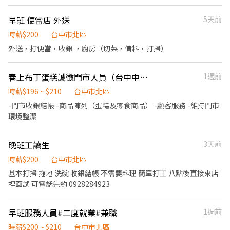
子區祥和路 ╰─────────────╯ ⚡工作內容 電子產品
檢驗、組裝、包裝 ⚡工作時間/薪資 ➊ 日班：08:00-17:10 薪資：
早班 便當店 外送
5天前
$30,100（配合加班約38,000） ➋ 小夜班：15:50-00:30 薪資：
$31,000+小夜班津貼$30/H 月約 $36,280（配合加班約45,000） ➌
時薪$200
台中市北區
大夜班：23:50 - 08:30 薪資：$31,000+大夜班津貼$48/H 薪資：
外送，打便當，收銀 ，廚房（切菜，備料，打掃）
$39,448（配合加班約49,000） 📌大小夜班需在新夜班實習
13:00~21:30 小夜班培育獎金第一個月：$2000、第二個月：
春上布丁蛋糕誠徵門市人員（台中中友B2）預計9月開幕
1週前
$4000、第三個月：$5000 大夜班培育獎金第一個月：$3000、第二
個月：$6000、第三個月：$8000 📌配合加班誤餐費平日80元、假
時薪$196 ~ $210
台中市北區
日100元 =====⭐完善福利制度⭐===== ✅休假制度：週休二日、見
-門市收銀結帳 -商品陳列（蛋糕及零食商品） -顧客服務 -維持門市
紅休 ✅享勞健保、勞退、團保、特休 ✅固定班別不輪班 ✅三節禮
環境整潔
金：端午、中秋、生日➡️每次$600 ✅介紹獎金：介紹朋友上班一位
獎金$500無上限 ✅免費汽機車位 ✅可預支薪資 ⭐久任獎金滿一個月
$1000 ⭐久任獎金滿三個月$3000 ⭐久任獎金滿六個月$3000 ⭐加班
晚班工讀生
3天前
慰勞獎金$2000/$4000 ╭────⚡應徵方式⚡────╮ 聯絡 陳
時薪$200
台中市北區
小姐✨ 預約面試： 應徵預約請點選加入➡️ https://lin.ee/UhImTD9
基本打掃 拖地 洗碗 收銀結帳 不需要料理 簡單打工 八點後直接來店
• 📞 電話： 0911-563-123 • 📲 𝐋𝐈𝐍𝐄： 搜尋帳號 @252fmefb
裡面試 可電話先約 0928284923
早班服務人員#二度就業#兼職
1週前
時薪$200 ~ $210
台中市北區