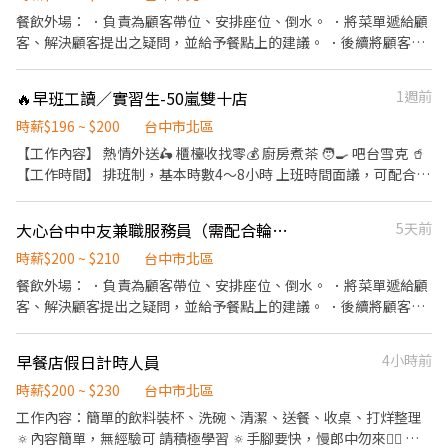
餐飲外場： ．負責為顧客帶位、安排座位、倒水。 ．將菜單遞給顧
客、解決顧客提出之疑問，並給予餐點上的建議。 ．後續將顧客點
餐訊息通知廚房做餐，或可進行簡易餐飲之料理，如：烤土司或調
配飲料等。 ．於顧客用餐完畢後，負責收拾碗盤與清理環境。 ．並
🔥早班工讀／實習生-50嵐雙十店
1週前
負責結帳、收銀等工作。 餐飲內場： ．擔任廚師的助手，處理烹飪
前與烹飪中之準備工作與其他餐廳相關事務。 ．負責洗、剝、削、
時薪$196 ~ $200
台中市北區
切各種食材。 ．負責清理工作環境、設備和餐具。 ．準備不同餐點
【工作內容】 熱情外送🛵 櫃檯收找零💰 廚房煮茶 🧑‍🍳 吧台雪克 🥤
所需要的食材。 ．協助測量食材的容量與重量。 ．負責擺盤、打包
【工作時間】 排班制，基本時數4～8小時 上班時間面議，可配合課
外帶服務。
表排班，兼職可配合 另有FT空缺歡迎詢問😉 【公司制度】 公開透
明的升遷制度 完整的教育訓練 【公司福利】 享團保、勞健保及勞
大心台中中友兼職服務員（需配合輪班）
5天前
退、免費員工飲品、生日禮金、三節禮金與中秋禮品、油資津貼、
打烊津貼、特休代金、尾牙
時薪$200 ~ $210
台中市北區
餐飲外場： ．負責為顧客帶位、安排座位、倒水。 ．將菜單遞給顧
客、解決顧客提出之疑問，並給予餐點上的建議。 ．後續將顧客點
餐訊息通知廚房做餐。 ．於顧客用餐完畢後，負責收拾碗盤與清理
環境。 ．並負責結帳、收銀等工作。 ．打包外帶服務。
早餐店假日計時人員
4小時前
時薪$200 ~ $230
台中市北區
工作內容：簡單的飲料裝杯、洗碗、清潔、送餐、收桌、打烊整理
🔅內容簡單，無經驗可 請積極學習 🔅手腳要快，慢郎中勿來🙅‍♀️ 🔅