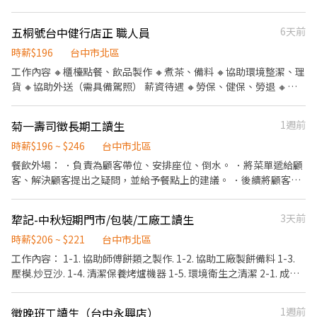
因為只有上假日盡量不要請假（喪病假除外） 🔅國定假日也需上班
🔅勿遲到早退 🔅有供餐 視工作能力調薪 面試請著乾淨服裝，謝謝
五桐號台中健行店正 職人員
6天前
時薪$196
台中市北區
工作內容 🔸櫃檯點餐、飲品製作 🔸煮茶、備料 🔸協助環境整潔、理
貨 🔸協助外送（需具備駕照） 薪資待遇 🔸勞保、健保、勞退 🔸三
節禮金或禮盒🎁 🔸底薪30000-33000（依能力調薪）-加班費另計
可自行排休 🔸上班時段：8:00-17:00（中間休息1小時） ：9:00-
菊一壽司徵長期工讀生
1週前
18:00（中間休息1小時）
時薪$196 ~ $246
台中市北區
餐飲外場： ．負責為顧客帶位、安排座位、倒水。 ．將菜單遞給顧
客、解決顧客提出之疑問，並給予餐點上的建議。 ．後續將顧客點
餐訊息通知廚房做餐，或可進行簡易餐飲之料理，如：製作壽司或
調配飲料等。 ．於顧客用餐完畢後，負責收拾碗盤與清理環境。 ．
犂記-中秋短期門市/包裝/工廠工讀生
3天前
並負責結帳、收銀等工作。 餐飲內場： ．擔任廚師的助手，處理烹
飪前與烹飪中之準備工作與其他餐廳相關事務。 ．負責洗、剝、
時薪$206 ~ $221
台中市北區
削、切各種食材。 ．負責清理工作環境、設備和餐具。 ．準備不同
工作內容： 1-1. 協助師傅餅類之製作. 1-2. 協助工廠製餅備料 1-3.
餐點所需要的食材。 ．協助測量食材的容量與重量。 ．負責擺盤、
壓模.炒豆沙. 1-4. 清潔保養烤爐機器 1-5. 環境衛生之清潔 2-1. 成品
打包外帶服務。
包裝機封口作業 2-2. 成品裝盒及宅配出貨 2-3. 品質控管與清潔維護
3-1. 提供顧客之接待與訂購服務 3-2. 協助客訂單包裝及宅配出貨 3-
徵晚班工讀生（台中永興店）
1週前