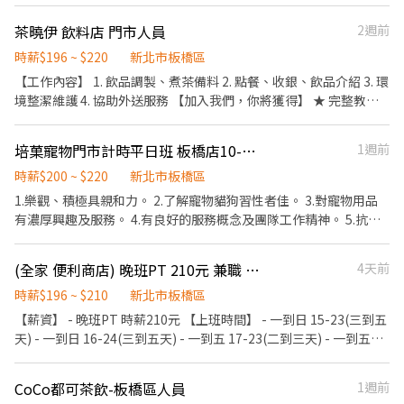
貨/庫存整理、盤點 •提供顧客良好的購物體驗及建議 •品牌推
118號 樹林日新店：樹林區日新街50號 樹林新育店：樹林區育英街
159號 板橋民權 - 智取店：新北市板橋區民權路257號 板橋裕民店：
板橋新都店：板橋區漢生東路159號 板橋漢西店：板橋區漢生西路
廣、客戶維繫 •保持櫃位清潔，維護品牌形象 加分條件： •喜愛服
53號 樹林佳瑪店：樹林區博愛街89號 三峽復興店：三峽區復興路
新北市板橋區裕民街116號 板橋大觀店：新北市板橋區大觀路二段
茶曉伊 飲料店 門市人員
2週前
132號 板橋自由店：板橋區自由路34號 板橋宏翠店：板橋區四維路
飾、米菲兔 •熱愛與人交流分享 •認真負責不推卸責任 •具團隊合
56號 三峽光明店：三峽區光明路6號 【應徵方式】 - 先投履歷 等候
173號 板橋文聖店：新北市板橋區文聖街173號 (以上門店缺額有
100號 板橋新埔店：板橋區文化路一段421巷4號 板橋新金富：板橋
作精神 • 可配合整個檔期優先錄取 工作日期：兩檔可一起接的優先
時薪$196 ~ $220
新北市板橋區
通知面試時間 - 上班地點為板橋新埔店或板橋區店鋪
限，可應徵多間店唷) 💖因應徵人多缺額異動快,如未看到想應徵的
區民生路三段85號 板橋萬興店：板橋區萬安街53巷27號 板橋四維
錄取！ 8/12-8/26 板橋大遠百7F 服飾特賣 8/27-9/15 板橋大遠百B1
【工作內容】 1. 飲品調製、煮茶備料 2. 點餐、收銀、飲品介紹 3. 環
門店歡迎詢問💖 📜應徵方式📜 ①應徵預約請點選右方加入 ➤
店：板橋區四維路180號 板橋美華店：板橋區金華街10巷48弄78號
Miffy快閃店 需配合百貨營業時間
境整潔維護 4. 協助外送服務 【加入我們，你將獲得】 ★ 完整教育
https://lin.ee/beutrIB ②ʟɪɴᴇ搜尋加入 ➤ @783qcndn ✍🏻以上加入
板橋新甫華：板橋區新生街22號 板橋新泉店：板橋區龍泉街126號
訓練 無經驗也沒關係😃 從櫃台服務、飲品製作到煮茶備料皆有完整
留言 全名✚電話 附上 職缺標題截圖即可✍🏻 ③線上詢問或 ☎️來電諮
板橋英仕店：板橋區英士路54號 新莊武廟店：新莊區新莊路435號
培訓。 ★明確升遷及加薪制度 到職後依照學習進度安排工作站考
詢 0908925603 白先生
新莊龍鳳店：新莊區中正路729號 新莊學輔店：新莊區建國一路2號
培菓寵物門市計時平日班 板橋店10-14點
1週前
核。 完成目標後即可加薪！ 設立每月績效獎金，當月營收達標，依
新莊建國店：新莊區建國一路49號 新莊通樹店：新莊區新樹路288
照排班比例發放獎金～ ★ 福利 員工折扣、部分飲品免費、不定期聚
時薪$200 ~ $220
新北市板橋區
號 新莊盛寧店：新莊區西盛街151號 新莊安華店：新莊區民安西路
餐、生日禮金 如果你期待一份有溫度、有成就感的工作，歡迎加入
1.樂觀、積極具親和力。 2.了解寵物貓狗習性者佳。 3.對寵物用品
321號 新莊裕民店：新莊區裕民街97號 樹林三福店：樹林區三福街
我們的團隊，一起把每一杯飲品、每一次服務做到最好💕
有濃厚興趣及服務。 4.有良好的服務概念及團隊工作精神。 5.抗壓
45號 樹林三德店：樹林區中正路482號 樹林俊信店：樹林區俊英街
性佳、能適應久站。 6.具電腦基本操作能力。 7.有養狗貓經驗者佳
118號 樹林日新店：樹林區日新街50號 樹林新育店：樹林區育英街
。 8.商品銷售、擺設陳列。 會先在培菓環中店（新北市板橋區三民
53號 樹林佳瑪店：樹林區博愛街89號 三峽復興店：三峽區復興路
(全家 便利商店) 晚班PT 210元 兼職 板橋區 四維市場 四維路 民有街
4天前
路二段245巷60號）實習 上手後 再到板橋店上班 約面試請打
56號 三峽光明店：三峽區光明路6號 【應徵方式】 - 先投履歷 等候
0976786806 李小姐
時薪$196 ~ $210
新北市板橋區
通知面試時間 - 上班地點為板橋新埔店或板橋區店鋪
【薪資】 - 晚班PT 時薪210元 【上班時間】 - 一到日 15-23(三到五
天) - 一到日 16-24(三到五天) - 一到五 17-23(二到三天) - 一到五
18-2330(二到三天) - 一到五 19-2330(二到三天) - 六日 08-15或15-
23 - 假日會依照公司安排時間 【工作要求】 - 入離店招呼 態度積極
CoCo都可茶飲-板橋區人員
1週前
友善 出缺勤正常 【企業文化】 - 夥伴是企業最大的資產與責任 - 打