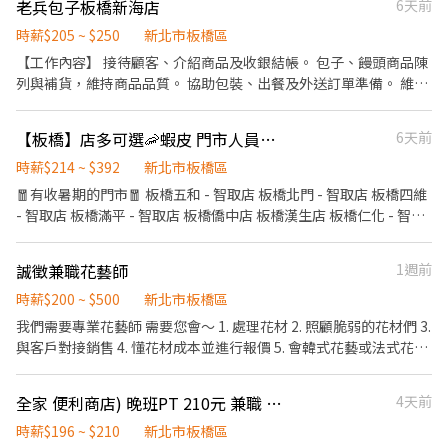
老兵包子板橋新海店
6天前
自己改變收入的人生態度 那你非常有機會在這裡，靠最強獎金制
https://lin.ee/kd7Hi9b 留下【全名＋電話＋應徵蝦皮門市（職缺截
統計銷售情形撰寫當日業務報表。 ·檢查商品品質及效期，將需下
度， 在一年內賺到人生第一桶金，甚至第二桶金。 收入沒有上限，
圖）】
時薪$205 ~ $250
架之商品收下退貨 ·配合盤點調整排班時間
新北市板橋區
只取決於你的能力。 公司負責提供平台，你負責發光。 想賺錢的人
【工作內容】 接待顧客、介紹商品及收銀結帳。 包子、饅頭商品陳
很多， 敢挑戰高收入的人不多。 你是哪一種？ 下列為個人底薪+獎
列與補貨，維持商品品質。 協助包裝、出餐及外送訂單準備。 維持
金的方案 個人每月業績未達30萬抽1% 個人每月業績達30萬起抽
門市環境整潔與設備清潔。 學習門市營運流程、庫存管理及商品管
2% 個人每月業績達40萬起抽3% 個人每月業績達50萬起抽4% 個人
理。 配合店內工作安排，提供良好的顧客服務。 儲備店長將接受完
每月業績達60萬起抽5% 個人每月業績達70萬起抽6% 個人每月業
【板橋】店多可選🦐蝦皮 門市人員🎉理貨上架超簡單🙌🏻歡迎兼職打工
6天前
整培訓，學習人員管理、排班、營運及店務管理。 【我們希望你】
績達80萬起抽7% 個人每月業績達90萬起抽8% 個人每月業績達100
具服務熱忱，工作態度積極。 有責任感，願意學習新事物。 喜歡與
時薪$214 ~ $392
新北市板橋區
萬起抽9% 時薪每月依照個人業績達成進行調整 當月個人業績達標
人互動，重視團隊合作。 無經驗可，公司提供完整教育訓練。 有餐
🧧有收暑期的門市🧧 板橋五和 - 智取店 板橋北門 - 智取店 板橋四維
30萬，下個月時薪增加10元 當月個人業績達標40萬，下個月時薪增
飲或服務業經驗者佳。 【職涯發展】 我們重視每位夥伴的成長，只
- 智取店 板橋滿平 - 智取店 板橋僑中店 板橋漢生店 板橋仁化 - 智取
加20元 當月個人業績達標50萬，下個月時薪增加30元 當月個人業
要願意學習、肯努力，公司提供完整培訓與升遷制度，讓你從門市
店 板橋長安店 板橋信義 - 智取店 板橋民權 - 智取店 板橋裕民店 🎉
績達標60萬，下個月時薪增加40元 當月個人業績達標70萬，下個月
人員一路成長為儲備店長、店長，與公司一起發展。 歡迎有熱忱、
以下門市不用去支援其他門市 板橋新板 - 智取店 💖求職不收費 ❌應
時薪增加50元 當月個人業績達標80萬，下個月時薪增加60元 當月
誠徵兼職花藝師
1週前
想學一技之長的你加入
徵人數眾多請勿直接到現場應徵，一律採視訊面試 ✅免經驗✅彈性
個人業績達標90萬，下個月時薪增加70元 當月個人業績達標100
排班✅國定假日上班雙倍薪 💼工作內容 ▶一般門店(有人店) ①負責
時薪$200 ~ $500
新北市板橋區
萬，下個月時薪增加80元 當月個人業績達標超過100萬，下個月時
包裹收寄、搬運、盤點、理貨等 ②提供顧客接待、收銀結帳等服務
薪增加100元 ORIGINAL TATTOO WEAR 是澳洲手工製造防曬衣物
我們需要專業花藝師 需要您會～ 1. 處理花材 2. 照顧脆弱的花材們 3.
③維持門市作業區環境、清潔維護作業 ④配合調店、支援 ▶智取店
品牌，從纖維到成品都是100%澳洲當地手工製造，所以完全可以實
與客戶對接銷售 4. 懂花材成本並進行報價 5. 會韓式花藝或法式花藝
(無人店) ①負責包裹收寄、搬運、盤點、理貨等 ②維持門市作業區
現1件也能客製化的服務，而防曬系數更有澳洲政府的官方及證書保
6. 盡責、有時間觀念 我們要找的是獨當一面的花藝師 可以在家或工
環境、清潔維護作業 ③智取店為無人商店，有單日跑點需求(單日跑
證。主要澳洲的紫外線是全球最強烈的，所以澳洲政府頒布的防曬
作室自行操作花束 這份工作很自由～但也需要花藝師自律 歡迎想賺
全家 便利商店) 晚班PT 210元 兼職 板橋區 南雅夜市 勝立百貨
4天前
點2-5間門市) ④配合調店、支援 『以上都提供完善教育訓練及店面
標準也是全世界最嚴格的，而在這樣嚴格條件下所製造出來的防曬
錢的花藝師訊息我們喔！
實習』 ⏱工作時間 ▶一般門店(有人店) 早班：10:30-17:30 晚班：
衣物是無懈可擊的 全球常駐櫃僅有 雪梨 / 巴黎 / 台灣
時薪$196 ~ $210
新北市板橋區
16:15-22:45、18:45-22:45 (固定班別,晚班一週要有2天配合16:15