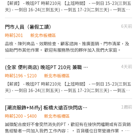
【薪資】 - 晚班PT 時薪210元 【上班時間】 - 一到日 15-23(三到五
上班) ▶智取店(無人店) 早班：07:00-12:30 晚班：17:30-22:30 夜
天) - 一到日 16-24(三到五天) - 一到五 17-23(二到三天) - 一到五
班：23:30-03:30 假日班早班：07:00-12:00 假日班晚班：17:30-
18-2330(二到三天) - 一到五 19-2330(二到三天) - 六日 08-15或15-
23:30 (固定班別,早班時段可微調) 💰薪資 ▶一般門店(有人店) 時薪
23 - 假日會依照公司安排時間 【工作要求】 - 入離店招呼 態度積極
$206 ▶智取店(無人店) 時薪 $214 HD板橋新板 - 智取店 $206 HD板
門市人員（暑假工讀）
6天前
友善 出缺勤正常 【企業文化】 - 夥伴是企業最大的資產與責任 - 打
橋五和 - 智取店 $206 (智取店晚班額外獎金每小時 +20元) (智取店夜
造幫助大家達成目標的環境 - 訂立有效率與有效果的制度流程 - 找尋
時薪$201
新北市板橋區
班額外獎金每小時 +40元) 🎉排班方式 一週至少排班四天（需含至少
願意付出真心互相幫忙夥伴 - 未來持續展店歡迎加入大家庭 【店鋪
品檢、陳列商品、效期檢查、顧客諮詢、推廣面銷、門市清潔，及
一天六或日） 📌上班地點 HD板橋新板 - 智取店：新北市板橋區漢生
分布】 全家便利商店新北市加盟店 板橋區/新莊區/樹林區/三峽區 板
協助門市其他作業。 歡迎有服務熱忱的夥伴加入我們大家庭。
東路117之1號(HD門市可以不支援其他店) HD板橋五和 - 智取店：
橋新雅店：板橋區南雅東路8號 板橋新花園：板橋區中正路1巷10號
新北市板橋區和平路178號 (HD門市可以不支援其他店) 板橋北門 -
板橋新都店：板橋區漢生東路159號 板橋漢西店：板橋區漢生西路
智取店：新北市板橋區北門街55號 板橋四維 - 智取店：新北市板橋
(全家 便利商店) 晚班PT 210元 兼職 板橋區 四維市場 自由路 四維路
4天前
132號 板橋自由店：板橋區自由路34號 板橋宏翠店：板橋區四維路
區四維路304號 板橋滿平 - 智取店：新北市板橋區滿平街75號 板橋
100號 板橋新埔店：板橋區文化路一段421巷4號 板橋新金富：板橋
時薪$196 ~ $210
新北市板橋區
僑中店：新北市板橋區僑中二街8巷1號 板橋永豐店：新北市板橋區
區民生路三段85號 板橋萬興店：板橋區萬安街53巷27號 板橋四維
永豐街151號 板橋漢生店：新北市板橋區漢生西路165巷50號 板橋
【薪資】 - 晚班PT 時薪210元 【上班時間】 - 一到日 15-23(三到五
店：板橋區四維路180號 板橋美華店：板橋區金華街10巷48弄78號
仁化 - 智取店：新北市板橋區仁化街173號 板橋三民二店：新北市
天) - 一到日 16-24(三到五天) - 一到五 17-23(二到三天) - 一到五
板橋新甫華：板橋區新生街22號 板橋新泉店：板橋區龍泉街126號
板橋區三民路一段31巷84號 板橋瑞安店：新北市板橋區瑞安街4號
18-2330(二到三天) - 一到五 19-2330(二到三天) - 六日 08-15或15-
板橋英仕店：板橋區英士路54號 新莊武廟店：新莊區新莊路435號
板橋長安店：新北市板橋區長安街331巷61號 板橋實踐 - 智取店：
23 - 假日會依照公司安排時間 【工作要求】 - 入離店招呼 態度積極
新莊龍鳳店：新莊區中正路729號 新莊學輔店：新莊區建國一路2號
[潮流服飾+Miffy] 板橋大遠百快閃店工讀8/12-9/15
1週前
新北市板橋區實踐路93巷31號 板橋國光店：新北市板橋區國光路42
友善 出缺勤正常 【企業文化】 - 夥伴是企業最大的資產與責任 - 打
新莊建國店：新莊區建國一路49號 新莊通樹店：新莊區新樹路288
號 板橋民族店：新北市板橋區民族路249號 板橋貴興店：新北市板
造幫助大家達成目標的環境 - 訂立有效率與有效果的制度流程 - 找尋
時薪$200 ~ $400
新北市板橋區
號 新莊盛寧店：新莊區西盛街151號 新莊安華店：新莊區民安西路
橋區貴興路119巷3號 板橋忠孝店：新北市板橋區忠孝路171號 板橋
願意付出真心互相幫忙夥伴 - 未來持續展店歡迎加入大家庭 【店鋪
誠徵配合度好不會突然消失的PT，歡迎有在接快閃檔期或有百貨銷
321號 新莊裕民店：新莊區裕民街97號 樹林三福店：樹林區三福街
民治店：新北市板橋區民治街88號 板橋信義 - 智取店：新北市板橋
分布】 全家便利商店新北市加盟店 板橋區/新莊區/樹林區/三峽區 板
售經驗者一同加入我們 工作內容： • 百貨櫃位日常營運作業 • 進
45號 樹林三德店：樹林區中正路482號 樹林俊信店：樹林區俊英街
區信義路150巷10號 板橋長江 - 智取店：新北市板橋區長江路二段
橋新雅店：板橋區南雅東路8號 板橋新花園：板橋區中正路1巷10號