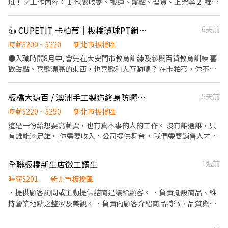
班！ ✅工作內容： 1. 包裹收寄、搬運、盤點、理貨、上架等 2. 維持
日班：214元/時 • 智取店晚班：234元/時 • 智取店夜班：254元/
門市作業區環境、清潔維護作業 3. 智取店為無人商店，有單日跑點
時 🎁福利 ✅免經驗完整培訓 ✅勞健保、勞退 ✅固定班免輪班 ✅冷氣
1-5間門市 4. 須配合蝦皮店到店工作內容調整 5. 須配合鄰近有人店
👍 CUPETIT 卡柏蒂｜板橋環球PT銷售人員
6天前
工作環境 ✅表現優良可轉正 ✅介紹獎金最高600元 📍工作地點： 板
門市支援 🌙🌙夜班說明🌙🌙 工作型態：為每日跑點約3–10家門市，
橋北門 - 智取店 新北市板橋區北門街55號1樓 板橋光武 - 智取店 新
跑點距離約16km內 需可配合(早班/晚班)擇一於門市安排受訓 🔔需
時薪$200 ~ $220
新北市板橋區
北市板橋區光武街36巷2號1樓 板橋四維 - 智取店 新北市板橋區四維
有機車&駕照🔔 ⸻ ✅工作時間： 🔹早班：07:00-12:00、07:30-
●入職時間8月中, 會先在大安門市教育訓練及參與百貨教育訓練 喜
路304號1樓 板橋滿平 - 智取店 新北市板橋區滿平街75號1樓 板橋僑
12:30、08:00-13:00、08:30-13:30 🔹晚班：17:30-22:30、17:30-
歡甜點、喜歡漂亮的東西，也喜歡和人互動嗎？ 在卡柏蒂，你不只
中店 新北市板橋區僑中二街8巷1號1樓 板橋永豐 - 智取店 新北市板
23:30、18:30-22:30、18:30-23:30 (上班時數為2~6小時依實際情況
是銷售商品，而是協助顧客挑選一份適合自己的甜點與心意。 我們
橋區永豐街151號1樓 板橋漢生店 新北市板橋區漢生西路165巷50號
而定) 🔹夜班 ：23:30–03:30 (上班時數為2~4小時依實際情況而定)
正在找個性親切、做事細心，也願意和團隊一起成長的夥伴加入。
1樓 板橋仁化 - 智取店 新北市板橋區仁化街173號1樓 板橋三民二店
板橋大遠百 / 澳洲手工製造終身防曬衣物品牌，徵專業銷售人員
5天前
🔹假日早班：07:00-12:00 🔹假日晚班：17:30-23:30 (上班時數為
【工作內容】 ●接待顧客，介紹商品並提供試吃服務 ●依照顧客需
新北市板橋區三民路一段31巷84號1樓 板橋莒光 - 智取店 新北市板
2~6小時，一個月至少6天，依實際情況而定) ⸻ ✅工作待遇：
求推薦合適的甜點與禮盒 ●負責結帳、商品包裝與門市取貨作業 ●
時薪$220 ~ $250
新北市板橋區
橋區莒光路133巷1號1樓 板橋樂群 - 智取店 新北市板橋區樂群路
日班時薪=$214 晚班另有獎金+20=時薪$234 夜班另有獎金+40=時
商品進貨、補貨、陳列與庫存盤點 ●維持門市及商品展示區整潔 ●
這是一份給想要高薪資，也有真本事的人的工作。 沒有誰選誰，只
140號1樓 板橋長安店 新北市板橋區長安街331巷61號1樓 板橋實踐
薪$254 ━━━━━━━━━━━━━ 📍 【熱門開缺地點】新北市
協助簡單電腦行政及主管交辦事項 ●配合早、晚班及假日排班 ●可
有誰能滿足誰。 你需要收入，公司提供舞台。 我們需要銷售人才，
- 智取店 新北市板橋區實踐路93巷31號1樓 板橋民族店 新北市板橋
三重、土城、中和、永和、汐止、板橋、淡水、新店、新莊、蘆洲
配合店鋪輪調或支援者尤佳 【我們希望你】 ●喜歡與人互動，具親
你來創造價值。 沒有文縐縐，沒有拐彎抹角。 目標一致的人，就一
區民族路249號1樓 板橋貴興店 新北市板橋區貴興路119巷3號1樓
━━━━━━━━━━━━ 📩 【火速卡位應徵流程】 ➊ 點擊填寫
和力與服務熱忱 ●細心負責，重視商品與服務細節S ●喜歡甜點、
起來賺錢。 銷售人員，是全球公認累積財富最快的職業之一。 你看
板橋忠孝店 新北市板橋區忠孝路171號1樓 板橋民治店 新北市板橋
廠商制式履歷（1分鐘完成，快速安排送審）： 👉
全聯板橋新生店徵工讀生
1週前
美感與生活風格品牌 ●願意學習商品知識及銷售技巧 ●具門市、零
到的許多成功人士，背後都離不開銷售能力、人際能力、成交能
區民治街88號1樓 板橋信義 - 智取店 新北市板橋區信義路150巷10
https://reurl.cc/Wbek79 🔒 【隱私防線】個資僅供廠商審核，敏感
售、餐飲或百貨經驗者佳
力。 我們品牌來自澳洲直營在台，因此採用與澳洲相同的觀念： 時
時薪$201
新北市板橋區
號1樓 板橋民權 - 智取店 新北市板橋區民權路257號1樓 板橋長江 -
欄位（身分證/詳細地址）錄取前皆可先不填！ ➋加入留言： 👉
薪制 + 獎金制 因為我們認為，時間值得被尊重，能力更值得被獎
智取店 新北市板橋區長江路二段159號1樓 板橋裕民店 新北市板橋
．提供顧客詢問或主動提供諮商建議給顧客。 ．負責擺設商品、維
https://lin.ee/OBnhVN5 私訊留下 ⌜姓名+電話 +應徵蝦皮門市人
勵。 這不是一份機器式工作。 這是一份需要腦力、口才、邏輯、熱
區裕民街116號1樓 板橋文聖店 新北市板橋區文聖街173號1樓 熱門
持營業地點之整潔及美觀。 ．負責向顧客介紹商品特徵、品質與價
員」💥
情、魅力與臨場反應的工作。 如果你具備： • 專業銷售能力 • 清
門市缺額異動快速，額滿即停止招募，建議有興趣立即投遞。 🔆 快
格及示範操作方法，以協助顧客選擇。 ．負責在顧客成交後之包
晰邏輯與溝通力 • 幽默風趣的魅力 • 願意學習與持續成長 • 想靠
速報名方式 🔆 填寫履歷: https://reurl.cc/qazWjN 加入官方帳號👉
裝、收款、交付商品、開發票或收據。 ．負責在當天結束營業前，