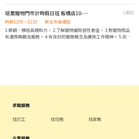
板橋新甫華：板橋區新生街22號 板橋新泉店：板橋區龍泉街126號
板橋英仕店：板橋區英士路54號 新莊武廟店：新莊區新莊路435號
培菓寵物門市計時假日班 板橋店10-14點
1週前
新莊龍鳳店：新莊區中正路729號 新莊學輔店：新莊區建國一路2號
時薪$200 ~ $220
新北市板橋區
新莊建國店：新莊區建國一路49號 新莊通樹店：新莊區新樹路288
1.樂觀、積極具親和力。 2.了解寵物貓狗習性者佳。 3.對寵物用品
號 新莊盛寧店：新莊區西盛街151號 新莊安華店：新莊區民安西路
有濃厚興趣及服務。 4.有良好的服務概念及團隊工作精神。 5.抗壓
321號 新莊裕民店：新莊區裕民街97號 樹林三福店：樹林區三福街
性佳、能適應久站。 6.具電腦基本操作能力。 7.有養狗貓經驗者佳
45號 樹林三德店：樹林區中正路482號 樹林俊信店：樹林區俊英街
。 8.商品銷售、擺設陳列。 會先在培菓環中店（新北市板橋區三民
118號 樹林日新店：樹林區日新街50號 樹林新育店：樹林區育英街
路二段245巷60號）實習 上手後 再到板橋店上班 約面試請打
53號 樹林佳瑪店：樹林區博愛街89號 三峽復興店：三峽區復興路
0976786806 李小姐
56號 三峽光明店：三峽區光明路6號 【應徵方式】 - 先投履歷 等候
通知面試時間 - 上班地點為板橋新埔店或板橋區店鋪
求職服務
找打工
找任務
找家教
企業服務