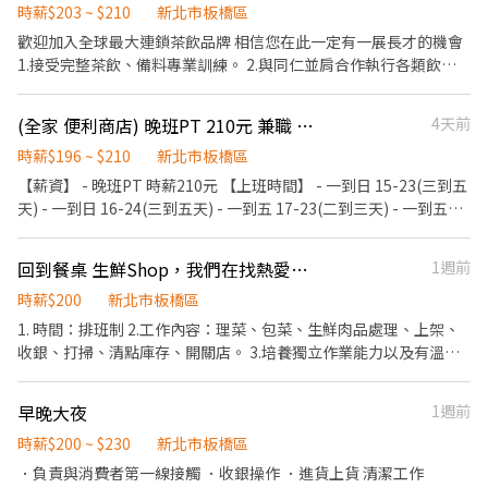
造幫助大家達成目標的環境 - 訂立有效率與有效果的制度流程 - 找尋
時薪$203 ~ $210
新北市板橋區
願意付出真心互相幫忙夥伴 - 未來持續展店歡迎加入大家庭 【店鋪
歡迎加入全球最大連鎖茶飲品牌 相信您在此一定有一展長才的機會
分布】 全家便利商店新北市加盟店 板橋區/新莊區/樹林區/三峽區 板
1.接受完整茶飲、備料專業訓練。 2.與同仁並肩合作執行各類飲品
橋新雅店：板橋區南雅東路8號 板橋新花園：板橋區中正路1巷10號
調製、銷售與顧客服務 3.各項製備、服務作業，確保產品與服務品
板橋新都店：板橋區漢生東路159號 板橋漢西店：板橋區漢生西路
質 4.維護店務環境清潔及簡易機器設備操作與保養 5.需備機車駕照
(全家 便利商店) 晚班PT 210元 兼職 板橋區 林家花園 板橋體育館
4天前
132號 板橋自由店：板橋區自由路34號 板橋宏翠店：板橋區四維路
要外送
100號 板橋新埔店：板橋區文化路一段421巷4號 板橋新金富：板橋
時薪$196 ~ $210
新北市板橋區
區民生路三段85號 板橋萬興店：板橋區萬安街53巷27號 板橋四維
【薪資】 - 晚班PT 時薪210元 【上班時間】 - 一到日 15-23(三到五
店：板橋區四維路180號 板橋美華店：板橋區金華街10巷48弄78號
天) - 一到日 16-24(三到五天) - 一到五 17-23(二到三天) - 一到五
板橋新甫華：板橋區新生街22號 板橋新泉店：板橋區龍泉街126號
18-2330(二到三天) - 一到五 19-2330(二到三天) - 六日 08-15或15-
板橋英仕店：板橋區英士路54號 新莊武廟店：新莊區新莊路435號
23 - 假日會依照公司安排時間 【工作要求】 - 入離店招呼 態度積極
新莊龍鳳店：新莊區中正路729號 新莊學輔店：新莊區建國一路2號
回到餐桌 生鮮Shop，我們在找熱愛食材的夥伴
1週前
友善 出缺勤正常 【企業文化】 - 夥伴是企業最大的資產與責任 - 打
新莊建國店：新莊區建國一路49號 新莊通樹店：新莊區新樹路288
造幫助大家達成目標的環境 - 訂立有效率與有效果的制度流程 - 找尋
時薪$200
新北市板橋區
號 新莊盛寧店：新莊區西盛街151號 新莊安華店：新莊區民安西路
願意付出真心互相幫忙夥伴 - 未來持續展店歡迎加入大家庭 【店鋪
1. 時間：排班制 2.工作內容：理菜、包菜、生鮮肉品處理、上架、
321號 新莊裕民店：新莊區裕民街97號 樹林三福店：樹林區三福街
分布】 全家便利商店新北市加盟店 板橋區/新莊區/樹林區/三峽區 板
收銀、打掃、清點庫存、開關店。 3.培養獨立作業能力以及有溫度
45號 樹林三德店：樹林區中正路482號 樹林俊信店：樹林區俊英街
橋新雅店：板橋區南雅東路8號 板橋新花園：板橋區中正路1巷10號
的服務。 5.需具備良好衛生習慣與溝通能力。 6.個性積極主動、有
118號 樹林日新店：樹林區日新街50號 樹林新育店：樹林區育英街
板橋新都店：板橋區漢生東路159號 板橋漢西店：板橋區漢生西路
責任感、適應力強。 願景： 「我們不只是賣菜，我們在傳遞餐桌的
53號 樹林佳瑪店：樹林區博愛街89號 三峽復興店：三峽區復興路
早晚大夜
1週前
132號 板橋自由店：板橋區自由路34號 板橋宏翠店：板橋區四維路
溫度。」 福利：我們也提供夥伴的購物優惠 環境： 強調現代化的超
56號 三峽光明店：三峽區光明路6號 【應徵方式】 - 先投履歷 等候
100號 板橋新埔店：板橋區文化路一段421巷4號 板橋新金富：板橋
市環境，改善了傳統市場悶熱、潮濕的缺點。
時薪$200 ~ $230
新北市板橋區
通知面試時間 - 上班地點為板橋新埔店或板橋區店鋪
區民生路三段85號 板橋萬興店：板橋區萬安街53巷27號 板橋四維
．負責與消費者第一線接觸 ．收銀操作 ．進貨上貨 清潔工作
店：板橋區四維路180號 板橋美華店：板橋區金華街10巷48弄78號