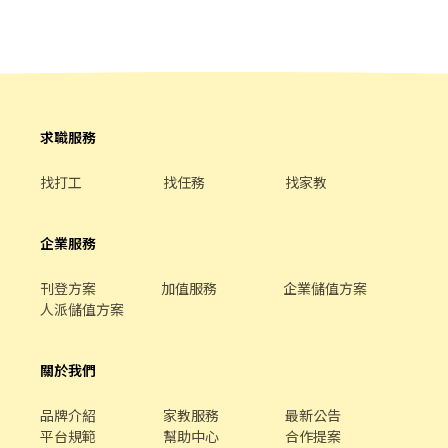
市蘆竹區南順四街8號 蘆竹南福店：桃園市蘆竹區南福街163號 蘆竹
陳列整齊、美觀 • 每樣物品都有自己的定位，找得到，也放得回 •
長興 - 智取店：桃園市蘆竹區長興路一段8號 大園區 大園田心 - 寄件
使用標籤分類、POP陳列，讓門市更有質感 • 工作區保持乾淨、有
店：桃園市大園區大觀路428號 大園華興 - 智取店：桃園市大園區
秩序，讓工作更有效率 • 依照節慶佈置門市，增添生活感與溫度 •
華興路14號 大園大觀 - 智取店：桃園市大園區大觀路598號 大園崁
用心做好每一杯咖啡，也用心服務每一位客人 • 希望打造一間讓客
腳 - 智取店：桃園市大園區和平西路108號 大園致遠 - 智取店：桃園
人願意再回來、夥伴也願意一起努力的門市。 🌙 職缺資訊 工作地
市大園區致遠一路30號 大園三和 - 智取店：桃園市大園區菓林路8
點：7-ELEVEN 新昇門市 桃園市中壢區新生路四段28號 職缺：晚班
號 大園崁腳 - 智取店：桃園市大園區和平西路108號 大園新生 - 智
工讀生（工作時間可面談） 薪資待遇： • 時薪依勞基法規定 • 依
求職服務
取店：桃園市大園區新生路145號 大園菓林店：桃園市大園區菓林
法投保 • 加班費依勞基法規定計算 （時薪依勞基法沒有錯，但是會
路145號 大園新興店：桃園市大園區新興路139號 大園大豐店：桃
以工作表現來調薪） 🛒 工作內容 • 收銀結帳與顧客服務 • 商品補
找打工
找任務
找家教
園市大園區大豐二街70號 中壢區 中壢央大 - 智取店：桃園市中壢區
貨、排面整理 • 咖啡與飲品製作 • 維持門市及工作區整潔 • 協助
民族路三段396號 中壢中原 - 智取店：桃園市中壢區中北路40號 中
商品陳列、POP擺設與環境整理 🌼 你可能會喜歡這裡，如果…… •
壢青商 - 智取店：桃園市中壢區青商路63號 中壢中美 - 智取店：桃
喜歡乾淨整齊的環境 • 做事細心、有責任感 • 願意學習，也願意
企業服務
園市中壢區中美路一段53號 中壢龍文 - 智取店：桃園市中壢區龍文
成長 • 不怕忙碌，樂於團隊合作 • 喜歡把事情做好，而不是只把
街15號 中壢健行 - 智取店：桃園市中壢區健行路218號 中壢後寮 -
事情做完 • 沒有超商經驗也沒關係，只要願意學習，我們都願意一
刊登方案
加值服務
企業儲值方案
智取店：桃園市中壢區後寮一路323號 中壢復強 - 智取店：桃園市
步一步陪你成長。 🤍 我們期待與你一起努力 我們相信，每一個不起
人派儲值方案
中壢區復華街191號與193號 中壢中正 - 智取店： 桃園市中壢區中正
眼的小細節，都能讓一間門市變得與眾不同。 如果你也認同這樣的
路四段127號 中壢榮安 - 智取店：桃園市中壢區榮安十三街252號 中
工作態度，歡迎加入新昇門市，和我們一起打造一間乾淨、舒服、
壢公園店：桃園市中壢區公園路二段133號 中壢元化 - 智取店：桃
有溫度，也讓客人想再走進來的便利商店。 📩 歡迎私訊應徵或預約
關於我們
園市中壢區元化路103號 中壢慈惠店：桃園市中壢區慈惠三街39號
面試，期待與你相見！
中壢莊敬店：桃園市中壢區莊敬路838巷1號 中壢松勇店：桃園市中
品牌介紹
家教服務
最新公告
壢區松勇路198號 中壢復華店：桃園市中壢區復華11街56號 中壢福
平台規範
幫助中心
合作提案
州二店：桃園市中壢區福州一街246號 中壢成章店：桃園市中壢區