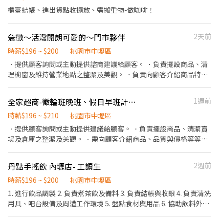
102號1樓 蘆竹南順店 - 桃園市蘆竹區南順四街8號 蘆竹南福店 - 桃
符合需求的天使職缺。❤️❤️
潔維護作業 ④配合調店、支援 ▶智取店(無人店) ①負責包裹收寄、
櫃臺結帳、進出貨點收擺放、需搬重物-做咖啡！
園市蘆竹區南福街163號 🔹【大園區】 大園大豐店 - 桃園市大園區
搬運、盤點、理貨等 ②維持門市作業區環境、清潔維護作業 ③智取
大豐二街70號 大園菓林店 - 桃園市大園區菓林里菓林路145號1樓 大
店為無人商店，有單日跑點需求(單日跑點2-5間門市) ④配合調店、
園新興店 - 桃園市大園區新興路139號1樓 - ▸加入快速回覆📞：
急徵～活潑開朗可愛的～門市夥伴
2天前
支援 『以上都提供完善教育訓練及店面實習』 ⏱工作時間 ▶一般門
https://lin.ee/bWWeLDF ▸ 朱專員：@edb4445b ▸ 留言姓名✚電
店(有人店) 早班：10:30-17:30 晚班：16:15-22:45、18:45-22:45
時薪$196 ~ $200
桃園市中壢區
話✚職缺截圖，應徵蝦皮門市💗 ✨無須任何費用♡歡迎詢問✨ ❌一
(固定班別,晚班一週要有2天配合16:15上班) ▶智取店(無人店) 早
律視訊面試﹐勿直接到現場應徵❌
．提供顧客詢問或主動提供諮商建議給顧客。 ．負責擺設商品、清
班：07:00-12:30 晚班：18:30-22:30、17:30-22:30 夜班：23:30-
理櫥窗及維持營業地點之整潔及美觀。 ．負責向顧客介紹商品特
03:30 假日班早班：07:00-12:00 假日班晚班：17:30-23:30 (固定班
徵、品質與價格及示範操作方法，以協助顧客選擇。 ．負責在顧客
別,早班時段可微調) 💰薪資 ▶一般門店(有人店) 桃園時薪 $211 龜山
成交後之包裝、收款、交付商品、開發票或收據。 ．負責在當天結
時薪 $211 蘆竹時薪 $226 大園時薪 $269 中壢時薪 $211 平鎮時薪
全家超商-徵輪班晚班、假日早班計時/長期人員
1週前
束營業前，統計銷售情形、盤點貨品存量及撰寫當日業務報表。
$196 楊梅時薪 $196 新屋時薪 $206 觀音時薪 $196 ▶智取店(無人
時薪$196 ~ $210
桃園市中壢區
店) 桃園時薪 $224 龜山時薪 $219 蘆竹時薪 $239 大園時薪 $259 中
．提供顧客詢問或主動提供建議給顧客。 ．負責擺設商品、清潔賣
壢時薪 $219 平鎮時薪 $209 楊梅時薪 $219 新屋時薪 $214 觀音時薪
場及倉庫之整潔及美觀。 ．需向顧客介紹商品、品質與價格等等以
$204 (智取店晚班額外獎金每小時 +20元) (智取店夜班額外獎金每小
協助顧客選擇。 ．需完成成交後之包裝、收款、交付商品、開發票
時 +40元) 🎉排班方式 一週至少排班四天（需含至少一天六或日）
或收據。 ．有相關工作經驗者佳，需配合輪班。 ⚠️有兩個職缺，請
📌上班地點 桃園區 桃園大業 - 智取店：桃園市桃園區大業路一段
丹點手搖飲 內壢店- 工讀生
2週前
說明你是要應徵哪一個職缺
400號 桃園忠義 - 智取店：桃園市桃園區大業路一段45號 桃園民安
時薪$196 ~ $200
桃園市中壢區
- 智取店：桃園市桃園區民安路124號 桃園龍城 - 智取店：桃園市桃
園區龍城二街56號 桃園莊二 - 智取店：桃園市桃園區莊敬路二段41
1. 進行飲品調製 2. 負責煮茶飲及備料 3. 負責結帳與收銀 4. 負責清洗
號 桃園龍鳳 - 智取店：桃園市桃園區國強七街66號 桃園大有店：桃
用具、吧台設備及周遭工作環境 5. 盤點食材與用品 6. 協助飲料外送
園市桃園區大有路157號 桃園朝陽 - 智取店：桃園市桃園區朝陽街3
7. 社群社團／粉專物件刊登 8. 資料整理