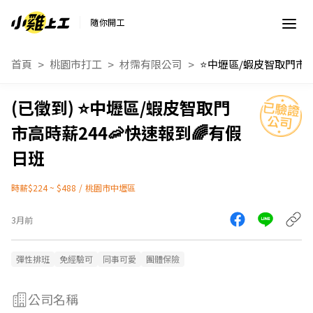
隨你開工
首頁
桃園市打工
材霈有限公司
⭐中壢區/蝦皮智取門市高時薪244🦐
⭐中壢區/蝦皮智取門
市高時薪244🦐快速報到🌈有假
日班
時薪$224 ~ $488
/
桃園市中壢區
3月前
彈性排班
免經驗可
同事可愛
團體保險
公司名稱