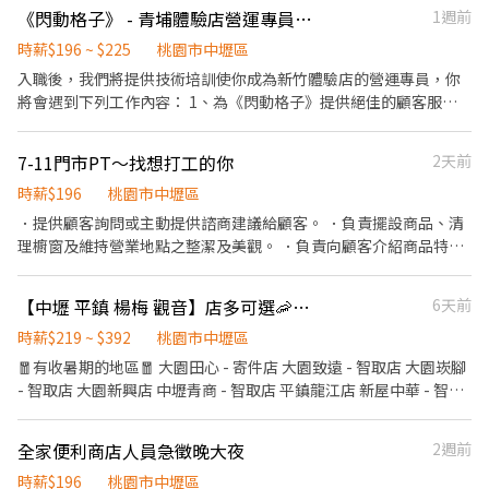
西！ ✅ 堅持準時下班： 你的時間很寶貴，我們不做無意義的加班。
- 寄件店：桃園市蘆竹區大有街25號1樓 蘆竹南六 - 寄件店：桃園市
安北路503號1樓 桃園朝陽 - 智取店 桃園市桃園區朝陽街3號1樓 桃
《閃動格子》 - 青埔體驗店營運專員-兼職
1週前
✅ 工作分配平均： 拒絕勞逸不均，大家一起分擔，當彼此的神隊
蘆竹區南山路一段418號1、2樓 蘆竹南興 - 寄件店：桃園市蘆竹區
園三民 - 智取店 桃園市桃園區三民路三段114號1樓 桃園蓮埔店 桃
友。 【薪資待遇】 • 時薪：$197/hr（比一般基本時薪高，因為我
時薪$196 ~ $225
桃園市中壢區
南山路二段470巷15號1樓 蘆竹洛陽 - 智取店：桃園市蘆竹區中正路
園市桃園區蓮埔街195號1樓 桃園自強 - 智取店 桃園市桃園區自強路
們重視你的付出！），夜班+63元津貼 【工作內容】 1. 收銀結帳、
入職後，我們將提供技術培訓使你成為新竹體驗店的營運專員，你
203號1樓 蘆竹福祿 - 智取店：桃園市蘆竹區福祿一街52號 蘆竹中正
6號1樓 桃園中正 - 智取店 桃園市桃園區中正五街280號1樓 桃園桃
製作咖啡（上手後很簡單）。 2. 商品補貨、排面整理（看著貨架整
將會遇到下列工作內容： 1、為《閃動格子》提供絕佳的顧客服
- 智取店：桃園市蘆竹區中正路347號1樓 蘆竹南崁 - 智取店：桃園
鶯二店 桃園市桃園區桃鶯路230-1號1樓 桃園慈文店 桃園市桃園區
齊很療癒）。 3. 維護環境整潔（我們很重視環境，乾淨的門市上班
務，引導玩家體驗賽博龐克風格的互動遊戲。 2、協助維護和操作
市蘆竹區南崁路102號1樓 蘆竹南福 - 智取店：桃園市蘆竹區南福街
慈文路123號1樓 桃園中山二 - 智取店 桃園市桃園區中山路1048號1
心情才好✨）。 【我們在找這樣的你】 • 想要長期穩定打工。 •
感應式 LED 地磚和多人挑戰系統。 3、監控遊戲進程，確保玩家安
163號 🔹【大園區】 大園三和 - 智取店：桃園市大園區菓林路8號1
樓 桃園大興店 桃園市桃園區大興路282號1樓 桃園桃鶯店 桃園市桃
7-11門市PT～找想打工的你
2天前
喜歡乾淨、有條理的工作環境。 • 充滿活力，願意與人互動。 👋
全並享受遊戲體驗。 4、與團隊合作，創造刺激、有趣的遊戲環
樓 大園新生 - 智取店：桃園市大園區新生路145號1樓 大園田心 - 寄
園區桃鶯路125號1樓 桃園同安店 桃園市桃園區同安街336巷77號1
快來投遞履歷，加入我們這個溫暖公平的大家庭！
境。 5、參與遊戲活動的策劃和執行。 6、提供技術支持，解決玩家
時薪$196
桃園市中壢區
件店：桃園市大園區大觀路428號1樓 大園致遠 - 智取店：桃園市大
樓 桃園大仁店 桃園市桃園區大仁路26號1樓 桃園建國店 桃園市桃園
遊戲設備或軟體方面的問題。 7、協助進行市場調研，收集玩家反
園區致遠一路30號1樓 大園崁腳 - 智取店：桃園市大園區和平西路
區建國路109號、109-1號1樓 桃園永安店 桃園市桃園區永安路290
．提供顧客詢問或主動提供諮商建議給顧客。 ．負責擺設商品、清
饋，以改進遊戲體驗。 8、參與新遊戲模式和活動的測試與開發。
108號1樓 大園華興 - 智取店：桃園市大園區華興路14號1樓 🔹【大
號1樓 桃園中華 - 智取店 桃園市桃園區中華路138號1樓 桃園安東 -
理櫥窗及維持營業地點之整潔及美觀。 ．負責向顧客介紹商品特
9、維護店面秩序，確保遊戲區域整潔並符合安全標準。 10、 其他
溪區】 大溪民權 - 智取店：桃園市大溪區民權東路162號1樓 -
智取店 桃園市桃園區安東街13號1樓 桃園介壽 - 智取店 桃園市桃園
徵、品質與價格及示範操作方法，以協助顧客選擇。 ．負責在顧客
主管交辦事項。
▶【一般門市有人店】：地點自選 🔹【龜山區】 龜山中興店 - 桃園
區介壽路290號1樓 桃園宏昌店 桃園市桃園區宏昌五街26號1樓 桃園
成交後之包裝、收款、交付商品、開發票或收據。 ．負責在當天結
【中壢 平鎮 楊梅 觀音】店多可選🦐蝦皮 門市人員🎉理貨上架超簡單🙌🏻歡迎兼職打工
6天前
市龜山區中興路297號1樓 龜山文學店 - 桃園市龜山區文學路228號
寶慶 - 智取店 桃園市桃園區寶慶路296號1樓 桃園民有店 桃園市桃
束營業前，統計銷售情形、盤點貨品存量及撰寫當日業務報表。
龜山文化二店 - 桃園市龜山區文化七路61號1樓 龜山文化店 - 桃園市
園區民有三街425號1樓 桃園鎮撫 - 智取店 桃園市桃園區鎮撫街52號
時薪$219 ~ $392
桃園市中壢區
龜山區文化二路34巷14弄21號1樓 龜山光峯店 - 桃園市龜山區光峯
桃園廈門店 桃園市桃園區廈門街132號 桃園中埔店 桃園市桃園區中
🧧有收暑期的地區🧧 大園田心 - 寄件店 大園致遠 - 智取店 大園崁腳
路192號1樓 龜山復興店 - 桃園市龜山區復興二路76號1樓 (慢速車)
埔一街105號 桃園莊敬店 桃園市桃園區莊敬路一段320號 桃園國強
- 智取店 大園新興店 中壢青商 - 智取店 平鎮龍江店 新屋中華 - 智取
🔹【蘆竹區】 蘆竹大竹店 - 桃園市蘆竹區大竹路361號1樓 蘆竹大新
店 桃園市桃園區國強一街420號 桃園春日 - 智取店 桃園市桃園區春
店 觀音新生 - 智取店 💖求職不收費 ❌應徵人數眾多請勿直接到現場
店 - 桃園市蘆竹區大新一街26號1樓 蘆竹中正店 - 桃園市蘆竹區中正
日路1171號 桃園國際店 桃園市桃園區國際路一段1023號 桃園正康
應徵，一律採視訊面試 ✅免經驗✅彈性排班✅國定假日上班雙倍薪
路347號1樓 蘆竹五福店 - 桃園市蘆竹區五福一路10號1樓 蘆竹長春
全家便利商店人員急徵晚大夜
2週前
- 智取店 桃園市桃園區正康一街216號 桃園中山 - 智取店 桃園市桃
💼工作內容 ▶一般門店(有人店) ①負責包裹收寄、搬運、盤點、理
店 - 桃園市蘆竹區長春路62號1樓 蘆竹南崁店 - 桃園市蘆竹區南崁路
園區中山路692號 -以上地址皆可應徵- ❤️❤️名額有限＿為您找到最
貨等 ②提供顧客接待、收銀結帳等服務 ③維持門市作業區環境、清
時薪$196
桃園市中壢區