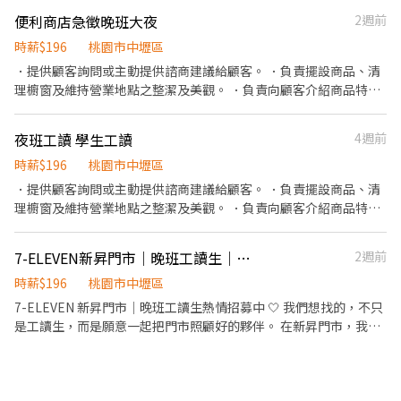
號 桃園桃鶯 - 智取店：桃園市桃園區桃鶯路125號 桃園桃鶯二店：
便利商店急徵晚班大夜
2週前
桃園市桃園區桃鶯路230-1號 桃園同安 - 智取店：桃園市桃園區同
安街336巷77號 桃園大仁 - 智取店：桃園市桃園區大仁路26號 桃園
時薪$196
桃園市中壢區
宏昌店：桃園市桃園區宏昌五街26號 桃園永安店：桃園市桃園區永
．提供顧客詢問或主動提供諮商建議給顧客。 ．負責擺設商品、清
安路290號 桃園寶慶 - 智取店：桃園市桃園區寶慶路296號 桃園民有
理櫥窗及維持營業地點之整潔及美觀。 ．負責向顧客介紹商品特
店：桃園市桃園區民有三街425號 桃園中埔店：桃園市桃園區中埔
徵、品質與價格及示範操作方法，以協助顧客選擇。 ．負責在顧客
一街105號 桃園莊敬店：桃園市桃園區莊敬路一段320號 桃園國強
成交後之包裝、收款、交付商品、開發票或收據。 ．負責在當天結
店：桃園市桃園區國強一街420號 桃園春日 - 智取店：桃園市桃園
夜班工讀 學生工讀
4週前
束營業前，統計銷售情形、盤點貨品存量及撰寫當日業務報表。
區春日路1171號 桃園自強 - 智取店：桃園市桃園區自強路6號 桃園
時薪$196
桃園市中壢區
安東 - 智取店：桃園市桃園區安東街13號 桃園正康 - 智取店：桃園
．提供顧客詢問或主動提供諮商建議給顧客。 ．負責擺設商品、清
市桃園區正康一街216號 龜山區 龜山萬壽三 - 智取店：桃園市龜山
理櫥窗及維持營業地點之整潔及美觀。 ．負責向顧客介紹商品特
區萬壽路一段231號 龜山光峯店：桃園市龜山區光峯路192號 龜山
徵、品質與價格及示範操作方法，以協助顧客選擇。 ．負責在顧客
山鶯 - 智取店：桃園市龜山區山鶯路135號 龜山文化二店：桃園市
成交後之包裝、收款、交付商品、開發票或收據。
龜山區文化七路61號 龜山復興店：桃園市龜山區復興二路76號 龜山
7-ELEVEN新昇門市｜晚班工讀生｜無經驗可｜長期佳
2週前
文化店：桃園市龜山區文化二路34巷14弄21號 龜山長慶 - 智取店：
時薪$196
桃園市中壢區
桃園市龜山區長慶三街40號 龜山文學店：桃園市龜山區文學路228
號 蘆竹區 蘆竹上竹 - 智取店：桃園市蘆竹區大竹路488號 蘆竹洛陽
7-ELEVEN 新昇門市｜晚班工讀生熱情招募中 🤍 我們想找的，不只
- 智取店：桃園市蘆竹區中正路203號 蘆竹大竹店：桃園市蘆竹區大
是工讀生，而是願意一起把門市照顧好的夥伴。 在新昇門市，我們
竹路361號 蘆竹南崁店：桃園市蘆竹區南崁路102號 蘆竹大新店：
相信，一間好的門市，不只是把商品賣出去，更希望透過整潔的環
桃園市蘆竹區大新一街26號 蘆竹長春店：桃園市蘆竹區長春路62號
境、舒服的氛圍、親切的服務，以及每一個用心的小細節，讓客人
蘆竹福祿 - 智取店：桃園市蘆竹區福祿一街52號 蘆竹南順店：桃園
每次走進來，都能感受到溫暖與安心。 🌸 我們的門市特色 • 商品