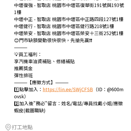
中壢復強 - 智取店 桃園市中壢區復華街191號與193號
1樓
中壢中正 - 智取店 桃園市中壢區中正路四段127號1樓
中壢健行 - 智取店 桃園市中壢區健行路218號1樓
中壢榮安 - 智取店 桃園市中壢區榮安十三街252號1樓
😊門市缺額變動很快很快，先搶先贏❗❗
⸻
💡員工福利：
享汽機車油資補貼、修繕補貼
推薦獎金
彈性排班
⸻【應徵方式】⸻
1️⃣點擊加入：
https://lin.ee/SWjCFSB
（ID：@600m
ovsk）
2️⃣加入後"務必"留言：姓名/電話/專員找戴小姐/應徵
蝦皮(截圖職缺)
打工地點