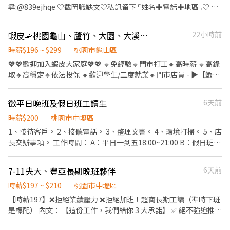
外) 早班、午班、全班兼職人員每日工作門店會分在3-5間門市排班
地址 : 中壢區自強一路(中壢工業區) ✅ 薪資說明 : ⭕日班 220~232/H
尋:@839ejhqe ♡截圖職缺文♡私訊留下 ⌜姓名✚電話✚地區⌟♡ ⭐
區國強七街66號1樓 桃園大興 - 智取店：桃園市桃園區大興路282號
晚班兼職人員每日工作門店會分在2-3間門市排班 4. 須配合蝦皮店
$40,832(含津貼)-$82,697(含加班) ⭕中班 232/H$40,832(含津
諮詢電話：0968-932-553-黃S ❌求職免收費❌絕無詐騙┃⭕️免費諮
1樓 桃園同安 - 智取店：桃園市桃園區同安街336巷77號1樓 桃園建
到店工作內容調整 5. 偶爾須配合鄰近有人店門市支援 門市人員上班
貼)-$82,697(含加班) ⭕夜班 255/H$44,880(含津貼)-$88,669(含加
詢⭕️安心上工 ➖➖➖➖➖➖➖➖➖➖➖➖➖➖➖➖➖➖➖ ✅ 班別可依需求選
國 - 智取店：桃園市桃園區建國路109號、109-1號1樓 桃園桃鶯 -
時間 : 早班:全11:00-19:30、兼職10:30-17:00、11:00-17:30 午班:兼
蝦皮🦐桃園龜山、蘆竹、大園、大溪💖免經驗｜高時薪｜高錄取｜自選門市｜包裹理貨員
22小時前
班) ✅ 日班時段 : ★06:00～14:45★06:30～15:15★07:00～
擇 ✅ 新進人員先從現場作業實習 ✅ 具年終獎金及年度調薪機會 📍
智取店： 桃園市桃園區桃鶯路125號1樓 桃園國際 - 智取店：桃園市
職15:00~19:00 晚班:全14:15-22:45、兼職16:15-22:45、18:45-
15:45★07:30～16:15★08:00～16:45★08:30～17:15 ✅ 中班時段 :
【工作地點】 桃園市楊梅區梅獅路二段616巷000號 📦【倉儲物流
時薪$196 ~ $299
桃園市龜山區
桃園區國際路一段1023號 桃園廈門 - 智取店：桃園市桃園區廈門街
22:45 智取店上班時間: 早班時薪:07:00~12:00、0730-1230、0800-
★12:00-20:45★12:30-21:15★13:00-21:45★13:30-22:15★14:00-
專員】 ⏰ 班別任選 早班(07:00-16:00) 午班(14:00-23:00) 大夜班
132號 桃園慈文 - 智取店：桃園市桃園區慈文路123號1樓 桃園蓮埔
💖💖歡迎加入蝦皮大家庭💖💖 🔸免經驗🔸門市打工🔸高時薪 🔸高錄
1300、0830-1330(早班4個時段任選) 午班時薪:15:00~19:00 晚班
22:45★14:30-23:15★15:00-23:45★15:30-00:15★16:00-00:45 ✅
(00:00-09:00) 小夜班(18:00-03:00) 💼 工作內容 執行商品進貨及出
- 智取店：桃園蓮埔店 - 桃園市桃園區蓮埔街195號1樓 - ▶【一般門
取🔸高穩定🔸依法投保 🔸歡迎學生/二度就業🔸門市店員 - ▶【蝦皮
時薪:1730~2130、1800~2200、1830~2230(晚班3個時段任選) 夜
夜班時段 :
貨作業 包裹理貨及異常包裹處理 排除每日現場作業異常 掌握每日及
市有人店】：地點自選 🔹【桃園區】 桃園大有店 - 桃園市桃園區大
🦐工作內容】： 1. 包裹收寄、搬運、盤點、理貨、上架等 2. 維持門
班時薪:23:30–03:30 全天班時薪 : 0700-1330 & 1730-2400，兩頭
★21:00~05:45★21:30~06:15★22:00~06:45★22:30~07:15★23:00~0
小組作業進度 協助帶領10人以上工作小組 完成主管交辦事項 📌 新
有路157號1、2樓 桃園中埔店 - 桃園市桃園區中埔一街105號 桃園
市清潔、維護環境 3. 智取店為無人商店，有單日跑點騎車需求(跑2-
班 【工-作-地-點】 桃園正光 - 智取店 桃園市桃園區正光路178號1
(每半小時為一個班別)
徵平日晚班及假日班工讀生
6天前
進人員不會立即負責管理團隊，將先從現場作業開始實習；熟悉工
民有店 - 桃園市桃園區民有三街425號1樓 桃園永安店 - 桃園市桃園
5間門市) 4. 有人店無須騎車 5. 須配合調店、支援【提供完整SOP及
樓 桃園長春 - 智取店 桃園市桃園區長春路8巷1號1樓 桃園忠義 - 智
作流程後，再依個人表現安排管理任務。 💰【薪資待遇】 時薪
區永安路290號1樓 桃園宏昌店 - 桃園市桃園區宏昌五街26號1樓 桃
店面實習】 - ▶【智取店】：上班時間 固定早班：07:00 - 13:30、
時薪$200
桃園市中壢區
取店 桃園市桃園區大業路一段45號1樓 桃園慈德 - 智取店 桃園市桃
$210～$280 ※ 實際薪資依應徵職務、選擇班別、相關經驗及面試
園桃鶯二店 - 桃園市桃園區桃鶯路230-1號1樓 桃園國強店 - 桃園市
08:30 - 13:30 固定晚班：17:30 - 23:30、18:30 - 24:00 固定夜班：
園區慈德街9號1樓 桃園健行 - 智取店 桃園市桃園區健行路52號1樓
1、接待客戶。 2、接聽電話。 3、整理文書。 4、環境打掃。 5、店
結果核定 🎁【工作福利】 年終獎金：依公司年度營運狀況及個人績
桃園區國強一街420號 桃園莊敬店 - 桃園市桃園區莊敬路一段320號
23:30 - 03:30 (每周至少配合4天，包含假日需排班) - ▶【一般門市
桃園吉昌 - 智取店 桃園市桃園區吉昌街86號1樓 桃園民安 - 智取店
長交辦事項。 工作時間： A：平日一到五18:00~21:00 B：假日班六
效評定 年度調薪：依公司年度營運狀況及個人績效評估
- ⭐⭐排休制⭐⭐ ▸加入快速回覆📞：https://lin.ee/bWWeLDF ▸ 朱專
／有人店】： 上班時間 固定早班： 10:30-17:30 固定晚班： 16:15-
桃園市桃園區民安路124號1樓 桃園大業 - 智取店 桃園市桃園區大業
日 六：09:00-21:00 日：09:00-18:00 服裝： 白襯衫+西裝褲+皮鞋
員：@edb4445b ▸ 留言姓名✚電話✚職缺截圖，應徵蝦皮門市💗 ✨
22:45、18:45-22:45（一週至少2天16:15起班） (每周至少配合4
路一段400號1樓 桃園市圖 - 智取店 桃園市桃園區同安街455巷1弄
(套裝) 會提供公司POLO衫可做替換 辦公室環境、工作內容輕鬆 可
無須任何費用♡歡迎詢問✨ ❌一律視訊面試﹐勿直接到現場應徵❌
7-11央大、豐亞長期晚班夥伴
6天前
天，包含假日需排班) - ▶【智取門市】：地點自選 🔹【龜山區】 龜
28號1樓 桃園莊二 - 智取店 桃園市桃園區莊敬路二段41號1樓 桃園
選擇只要平日晚班或者假日 如果只是暑期打工請先提前告知 會以開
山山鶯 - 智取店：桃園市龜山區山鶯路135號1樓 龜山長慶 - 智取
龍鳳 - 智取店 桃園市桃園區國強七街66號1樓 桃園龍城 - 智取店 桃
時薪$197 ~ $210
桃園市中壢區
學後也可以正常上班的為優先 沒有照片的不會回覆 剩下假日班B
店：桃園市龜山區長慶三街40號 龜山萬壽三 - 智取店：桃園市龜山
園市桃園區龍城二街56號1樓 桃園宏平 - 智取店 桃園市桃園區宏昌
【時薪197】❌拒絕業績壓力 ❌拒絕加班！超商長期工讀（準時下班
區萬壽路一段231號1樓 龜山復興 - 智取店：桃園市龜山區復興二路
十二街88號1樓 桃園桃德 - 智取店 桃園市桃園區桃德路43號1樓 桃
是標配） 內文： 【這份工作，我們給你 3 大承諾】 ✅ 絕不強迫推
76號1樓 🔹【蘆竹區】 蘆竹大福 - 智取店：桃園市蘆竹區大福路202
園慈文二 - 智取店 桃園市桃園區慈文路528號1樓 桃園大有店 桃園
銷： 我們不追求業績績效，讓你專心做好服務，不用怕被逼著賣東
號1樓 蘆竹上竹 - 智取店：桃園市蘆竹區大竹路488號1樓 蘆竹大有
市桃園區大有路157號1、2樓 桃園永安二 - 智取店 桃園市桃園區永