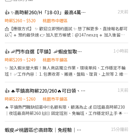
👍 ✨高時薪260/H「18-03」最高4萬8起🧧暑期長期皆可安排🎁免費接駁車｜書審
2天前
時薪$260 ~ $520
桃園市中壢區
📩【應徵方式】 ✨ 歡迎立即預約面試 ✨ 想了解更多、直接報名都可
以👇 🔹 預約最快速 👉 加入官方帳號：@147nexzq 🔹 加入後留
言：「姓名＋電話＋截圖應徵的職缺」 📞 電話諮詢 0965-020-660
➤ 找惠小姊 📎 快速連結 點這裡加入 ➤ https://lin.ee/2emTrEo 🚀
👍 🦐門市自選【平鎮】🦐蝦皮智取店 / 免經驗、快速報到 💰時薪 209 -249
1小時前
【火箭物流｜觀音桃5廠】加碼放送中 ✨ 時薪加碼 每小時再加碼
+20 元！ 🎉 報到獎金 💵 3,000 元 ✔ 第一個月出勤率達 85%（含）
時薪$209 ~ $249
桃園市平鎮區
以上即可領取 🎉 留任獎金 💵 3,000 元 ✔ 第二個月出勤率達 85%
✨ 加入蝦米變大蝦！無人商店獨立作業，環境單純、工作穩定不輪
（含）以上即可領取 - 日領周領都OK ! - 8H免加班 ! 📦 訂單穩定｜
班！ ✅工作內容： 1. 包裹收寄、搬運、盤點、理貨、上架等 2. 維持
越做越穩定 ✨ 免二面｜快速報到｜立即上工 ✨
門市作業區環境、清潔維護作業 3. 智取店為無人商店，有單日跑點
━━━━━━━━━━━━━━━━━━ 💰 薪資福利超有感 💰 🉑
1-5間門市 4. 須配合蝦皮店到店工作內容調整 5. 須配合鄰近有人店
👍 🔥平鎮高時薪220/260🔥可日領、週領‼️固定班別免輪班‼️週休二日💯錄取率高✨
1天前
不加班也OK 🉑 日領／周領彈性選 🎯 工作簡單不燒腦 💼 輕鬆上手、
門市支援 🌙🌙夜班說明🌙🌙 工作型態：為每日跑點約3–10家門市，
久做不累 🎁 超優福利一次到位 🎁 ✔ 📦 工作內容單純（理貨／包裝
跑點距離約16km內 需可配合(早班/晚班)擇一於門市安排受訓 🔔需
時薪$220 ~ $260
桃園市平鎮區
／貼標） ✔ 👕 不用穿無塵衣、不用靜電衣 ✔ 🎓 免經驗・免學歷，
有機車&駕照🔔 ⸻ ✅工作時間： 🔹早班：07:00-12:00、07:30-
🔥 平鎮熱門職缺招募中‼️名額有限，額滿為止 💰 日班最高時薪230
新手友善 ✔ 🍱 免費供餐｜伙食免擔心 ✔ 💰 全勤獎金1000元（條件
12:30、08:00-13:00、08:30-13:30 🔹晚班：17:30-22:30、17:30-
｜夜班最高時薪260 🙌🏻 固定班別、免輪班，工作穩定好上手 🌟 #
依照廠區公告） ━━━━━━━━━━━━━━━━━━ 🕐 上班時
23:30、18:30-22:30、18:30-23:30 (上班時數為2~6小時依實際情況
免經驗 #冷氣廠房 #環境舒適 🏭 光通訊模組組包裝作業，工作單純
間 & 薪資（含津貼） 🕐 🌙 晚班｜18:00－03:00 260/H ➤$45,760起
而定) 🔹夜班 ：23:30–03:30 (上班時數為2~4小時依實際情況而定)
📍 上班地點：桃園市平鎮區工業十路 👉 休假制度： ✔️ 週休二日
「+3000獎金」=$48,760 🏢 工作內容超簡單 🏢 📦 電商商品理貨、
蝦皮🦐桃園區📦高錄取｜免經驗｜高時薪｜高錄取｜自選門市｜包裹理貨員🔸立即上工
15分鐘前
🔹假日早班：07:00-12:00 🔹假日晚班：17:30-23:30 (上班時數為
（日、夜班可選） ✔️ 二休二（日、夜班可選） 👉 上班時間： 🌞 日