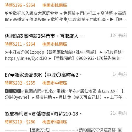
上架 📌 揀貨／包裝／貼標 📍 上班地點：桃5廠｜觀音寶倉街 【中壢
2~6小時，一個月至少6天，依實際情況而定) ⸻ ✅工作待遇：
班（標準班） 08:00～17:15 🌙 夜班（標準班） 20:00～05:15 👉 薪
時薪$196 ~ $264
桃園市桃園區
／平鎮／龍潭／楊梅／埔心／富岡 新屋／大溪／新豐／湖口／竹北
日班時薪=$209 晚班另有獎金+20=時薪$229 夜班另有獎金+40=時
資結構： ☀️ 標準日班：時薪220 🌙 標準夜班：時薪250 ☀ 二休二日
💖💖歡迎加入蝦皮大家庭💖💖 🔸免經驗🔸門市打工🔸高時薪 🔸高錄
／新竹市區】 🚍 日班／晚班皆有交通車 🆓 免費接駁｜多站點｜站站
薪$249 ━━━━━━━━━━━━━ 📍 【熱門開缺地點】大同、
班：時薪230 🌙 二休二夜班：時薪260 📌 加班費依勞基法另計 👉
取🔸高穩定🔸依法投保 🔸歡迎學生/二度就業🔸門市店員 - ▶【蝦皮
可上 👉 詳細路線： bsms.tw/G9273Y
蘆竹、桃園、中壢、龜山、新屋、平鎮 ━━━━━━━━━━━━
用餐方式： 🍱 日班午餐80元／餐（薪資內扣） 👉 工作內容： ✔️ 光
🦐工作內容】： 1. 包裹收寄、搬運、盤點、理貨、上架等 2. 維持門
📩 【火速卡位應徵流程】 ➊ 點擊填寫廠商制式履歷（1分鐘完成，
通訊模組組裝、包裝 ✔️ 全程穿無塵衣、配戴口罩 ✔️ 久站作業 #平鎮
市清潔、維護環境 3. 智取店為無人商店，有單日跑點騎車需求(跑2-
快速安排送審）： 👉https://reurl.cc/Wbek79 🔒 【隱私防線】個資
桃園蝦皮高時薪264門市、智取店人員/書審/無經驗可/學生可-KO
13小時前
工作 #高時薪 #固定班 #免輪班 #週休二日 #二休二 #光通訊 #免經驗
5間門市) 4. 有人店無須騎車 5. 須配合調店、支援【提供完整SOP及
僅供廠商審核，敏感欄位（身分證/詳細地址）錄取前皆可先不填！
#冷氣廠房 #快速上工 #桃園工作 ▃▃▃ 截圖私訊 快速報名 ▃▃▃
店面實習】 - ▶【智取店】：上班時間 固定早班：07:00 - 13:30、
時薪$211 ~ $264
桃園市桃園區
➋加入留言： 👉https://lin.ee/OBnhVN5 私訊留下 ⌜姓名+電話
📲 瀨 ID：00tingting 💬 私訊婷婷小姐，立即安排上工🥳
08:30 - 13:30 固定晚班：17:30 - 23:30、18:30 - 24:00 固定夜班：
➤✚好友@081zpqqp【截圖應徵職缺+姓名+電話】 ➤+好友連結 :
+應徵蝦皮門市人員」💥
23:30 - 03:30 (每周至少配合4天，包含假日需排班) - ▶【一般門市
https://lin.ee/Eycld3O ➤【手機預約】0968-932-170莊先生 無經
／有人店】： 上班時間 固定早班： 10:30-17:30 固定晚班： 16:15-
驗、學生歡迎加、書審免二試錄取率高 更歡迎對零售業門市有興趣
22:45、18:45-22:45（一週至少2天16:15起班） (每周至少配合4
的您加入，未來我們將依表現、績效能力另行提供儲備訓練 ✈ 門市
EY❤️獨家最高88K【中壢⭕高時薪255⭕等當兵可】班別自選.門市書審.週週領薪
1小時前
天，包含假日需排班) - ▶【智取門市】：地點自選 🔹【桃園區】 桃
人員薪資待遇 : 全-月30000元起 / 兼職-時211元 ✈ 無人智取店人員
園大業 - 智取店：桃園市桃園區大業路一段400號1樓 桃園民安 - 智
薪資待遇 : 兼職-(早、午、全天班)時:224元、晚班時:244(含晚班獎
時薪$232 ~ $255
桃園市中壢區
取店：桃園市桃園區民安路124號1樓 桃園春日 - 智取店：桃園市桃
金20/H)、夜班時:264(含夜班獎金40/H) ✈ 休假福利 : 排休制 門市人
🅻🅸🅽🅴✅截圖詢問✅姓名✅電話✅年次✅居住地區 🔺𝑳𝒊𝒏𝒆 𝑰𝑫：【
園區春日路1171號1樓 桃園桃鶯 - 智取店：桃園市桃園區桃鶯路125
員工作內容如下： 1. 協助區經理執行門市營運、維護 2. 負責包裹收
@840yevne】 ▸ 體檢補助 ◂ ▸ 月排休（幾天可自己排）◂ ▸ 上下午各
號1樓 桃園忠義 - 智取店：桃園市桃園區大業路一段45號1樓 桃園安
寄、搬運、盤點、理貨等 3. 負責商品銷售、上架排面、進貨、補貨
１０分休息◂ ▸ 工作環境空調廠房 / 廠區乾淨明亮◂ ▸免經驗固定班 /
東 - 智取店：桃園市桃園區安東街13號1樓 桃園莊二 - 智取店：桃園
4. 提供顧客接待、收銀結帳等服務 5. 維持門市作業區環境、清潔維
提供美食團膳◂ ▸機車停車場 / 享有勞、健保、勞退6％◂ ▸三節禮金
市桃園區莊敬路二段41號1樓 桃園慈文二 - 智取店：桃園市桃園區
蝦皮楊梅倉⭐倉儲物流⭐時薪210-280⭐班別任選⭐福利完整⭐蝦倉CC
21小時前
護作業 6. 配合調店、門市支援 智取店人員工作內容如下： 1. 協助門
或禮品(到職滿三個月享有)◂ 【 職缺介紹 】 ✅ 工作產品 : 知名超商
慈文路528號1樓 桃園朝陽 - 智取店：桃園市桃園區朝陽街3號1樓 桃
市營運：包裹收寄、搬運、盤點、理貨、上架等 2. 維持門市作業區
的食品加工/便當/御飯糰/涼麵/沙拉/三明治 ✅ 工作內容 : 食品製作烹
時薪$210 ~ $280
桃園市楊梅區
園龍城 - 智取店：桃園市桃園區龍城二街56號1樓 桃園寶慶 - 智取
環境、清潔維護作業 3. 智取店為無人商店，有跑點需求(少數區域除
調、料理、配料加工、包裝、前置(洗食材)、調理(料理食材) ✅ 廠區
➖➖➖➖➖➖➖【應徵方式】➖➖➖➖➖➖➖ ⭐預約面試♡快速安排-搜
店：桃園市桃園區寶慶路296號1樓 桃園龍鳳 - 智取店：桃園市桃園