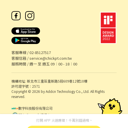
成章一街170號 中壢新中店：桃園市中壢區新中北路二段215號 中
壢民族店：桃園市中壢區民族路五段88號 平鎮區 平鎮南豐 - 智取
店：桃園市平鎮區南豐路194號 平鎮廣德 - 智取店：桃園市平鎮區
廣德街238巷24號 平鎮龍南 - 智取店：桃園市平鎮區龍南路150之1
號 平鎮龍江店：桃園市平鎮區龍江路188號 平鎮平東店：桃園市平
鎮區平東路59號 平鎮金陵店：桃園市平鎮區金陵路三段63號 平鎮湧
安店：桃園市平鎮區湧安路1號 平鎮文心 - 智取店：桃園市平鎮區文
心路112號 平鎮南京店：桃園市平鎮區南京路125巷62號 平鎮延平 -
智取店：桃園市平鎮區延平路二段26號 平鎮廣泰店：桃園市平鎮區
客服專線 /
02-85127517
廣泰路258-1號 平鎮和平店：桃園市平鎮區和平路169號 平鎮新富 -
客服信箱 /
service@chickpt.com.tw
智取店：桃園市平鎮區新富二街50號 平鎮廣泰店：桃園市平鎮區廣
服務時間 / 週一 至 週五 09：00 - 18：00
泰路258-1號 楊梅區 楊梅成功 - 智取店：桃園市楊梅區成功路19號
楊梅中山 - 智取店：桃園市楊梅區中山路152號 楊梅中興 - 智取店：
機構地址: 新北市三重區重新路5段609巷12號10樓
桃園市楊梅區中興路80巷22號 楊梅四維店：桃園市楊梅區四維路48
許可證字號：2571
號 楊梅三民店：桃園市楊梅區三民路47號 楊梅新成店：桃園市楊梅
Copyright © 2026 by Addcn Technology Co., Ltd. All Rights
區新成路15號 楊梅青山店：桃園市楊梅區青山一街213號 楊梅瑞梅
reserved.
店：桃園市楊梅區瑞梅街188號 楊梅楊新 - 智取店：桃園市楊梅區
楊新北路269-5號 楊梅萬大店：桃園市楊梅區萬大路75號 觀音區 觀
數字科技股份有限公司
音新生 - 智取店：桃園市觀音區新生路1545號 觀音大觀店：桃園市
鄧白氏 ESG 永續標章
觀音區大觀路二段257之1號 (以上門店缺額有限，可應徵多間店唷)
打開 APP 火速應徵！千萬別錯過唷 ~
💖因應徵人多缺額異動快,如未看到想應徵的門店歡迎詢問💖 📜應徵