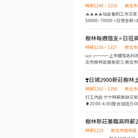
私防線】個資僅供廠商審核，敏感
時薪$240 ~ $250
新北市
留下 ⌜姓名+電話 +應徵半導
🔥🔥🔥🔥站坐著的工作又來了🔥🔥🔥🔥 🔥 
50000~70000 ⚡️日領全
輕鬆 無壓力 ✅工作地點：三
理和檢查組裝完成的商品 👉週休二日⏰ 時間好安排 #日領全薪 #高額週
溪#桃園#新北 #周休六日 #簡
生
時薪$230 ~ $327
新北市
ʜᴏᴛ╔═══上市櫃知名科
北市樹林區俊英街②.新北市樹
直達公司門口 ╚═══════════════╝ ▬ ▬ ▬【工
取 ☑︎ 轉職首選➜快速進
製程－組裝、檢驗、機台操作
可，專人教學，新鮮人錄取率高達99%
時薪$260 ~ $390
新北市
延遲，可先➕ʟɪɴᴇ快速報名【@si58
打工內容 🎊🎊時薪爽缺又來囉
班】08:00~17:00 
♦️20:00-4:30(配合加班)5:00-8:00 ❤️‍🔥休假制度❤️‍🔥
可達【44K~64K】 － 【固
屌薪資❤️‍🔥 日班-230/時可
班】加班費皆依勞基法計算➜依訂單量薪
健保、團保及勞退6％ 好
核即可轉正 ┏━━【快速應徵
時薪$220
新北市樹林區
htt