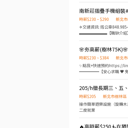
速上班免等待 生活平衡✅固
終、調薪、尾牙、員旅等. 
林三俊廠、樹林新樹廠➜近樹林運
$41,000~$56,000 (已額
時薪$230 ~ $290
新北市
間：間休10分、用餐50分、
✈交通資訊: 搭公車848.98
作｜安心又放心】 💬快速應徵：h
▬▬▬▬▬▬▬【職缺介紹】
電話｜出生年月日｜居住地｜職缺截
可急需日領 週領 隔週領 (保證全額借) ✔免經驗 、免學歷、免輪班、免無塵衣、冷氣廠房、可自選部門 ☑配合度高☑可立即上
6% 🔹 滿3個月享三節禮品
班，優先錄取✌✌✌ 趕快好康揪朋友 職缺有限 ▬▬▬▬▬▬▬▬【職缺內容】▬▬▬▬▬▬▬ ► 上班地點:南新莊 (鄰近洪金寶)
► 工作內容:筆電轉軸相關
♥♥ (見紅就休) ►發薪日期:每月10號 ✭【工作條件】：可配合訂單加班、自選部門久站、久坐 部門 
時薪$230 ~ $384
新北市
✨點我+快速預約https://lin.ee/V48mdhI ➠ 指定樂樂
━━━━━【安心求職 ♥ 免服務
搜尋可直接加好友 ➖➖➖➖➖➖
隔天下夜 ✨無經驗可、高錄
直達廠區＜樹林中學站＞ 樹
無線充電盤 藍芽耳機 ❤️【
時薪$205
新北市樹林區
日為休息日 另外再排休4天) 【上班
操作簡單遊樂設施（旋轉木馬
05:10 時薪250/H $44
二度就業
約：0965-083880 ➤ 
費諮詢、仲介費、服務費 ⭕
🔥高時薪$250🧜在