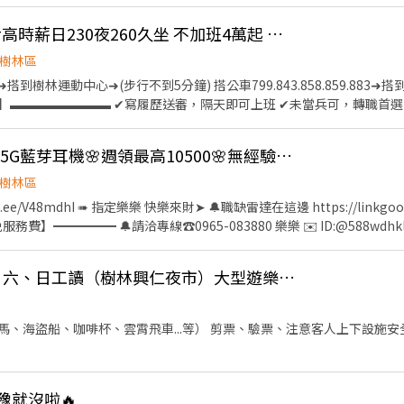
定班周周見紅休 人人有機會✅免學經歷,專人教學 穩定有保障✅長期穩定
- ▶️工作內容：耳機製作；半自動機台、組裝、包裝、測試等.. ▶️工作地
南新莊摺疊手機組裝#高時薪日230夜260久坐 不加班4萬起 加班可達60k 立
動中心、龍華科大 ▶️工作時間： 日班：08:00~17:00 薪資：230/H~
滿)夜班：20:00~04:30 薪資：260/H~327/H 月約：$45,760~$75,000
樹林區
夜班30分 ▶️工作重點：每月10日發薪、久站久坐、一般體檢收據、訂單量
5➜搭到樹林運動中心➜(步行不到5分鐘) 搭公車799.843.858.859.883
ttps://reurl.cc/aX4gWZ ✨手動加ʟɪɴᴇ：@646QHBNC (大小
▬▬▬▬▬▬▬▬ ✔寫履歷送審，隔天即可上班 ✔未當兵可，轉職首選 
圖 ☎️ 吳’s｜02-2208-6000 #2003 - ✔️ 完整福利，安心入職
⸝禮金 🔹 全台職缺免費諮詢&媒合
🌸夯高薪(樹林75K)🌸5G藍芽耳機🌸週領最高10500🌸無經驗可🌸夜班隔天下🌸
製程➜機台操作、品檢、組裝、測試 ► 休息時間:晚間休息30分，實際工時8
日班：8:00~17:00 時薪230
樹林區
夜班：20:00~4:30 時薪260 可以與我聯繫加賴 0966208172
 快樂來財➤ 🔔職缺雷達在這邊 https://linkgoods.com/quickly0524
費】━━━━━ 🔔請洽專線☎️0965-083880 樂樂 ✉️ ID:@588wdh
➖➖➖➖➖➖➖➖➖ ❤️❤️樹林上市櫃公司❤️❤️ ✨【AI高階軟板供應鏈】✨ 
取 ✨工作環境優質、交通方便 ✨附設員工餐廳、便利商店、室內停車場 ✦
205/h徵長期三、五、六、日工讀（樹林興仁夜市）大型遊樂設施（隔週領）
林火車站步行10分鐘 ❤️【工作地點】樹林博愛街(近樹林火車站、樹林高中
工作內容】機台操作 組裝 品檢 ❤️【休息時間】上下午各10分、中午1H ❤
時間/薪資結構】含津貼加班 ❤️日班07:50-17:10 時薪230/H $40,480-$
、海盜船、咖啡杯、雲霄飛車...等） 剪票、驗票、注意客人上下設施安全 販
,000-$75,900 ➖➖➖☀️錯過會想哭，先報名止痛☀️➖➖➖ ⭕️享有勞、健保、團
樂樂專員 官方@:@588wdhkl ➤記得要加@ ☑️手機號碼搜尋可直接加好友 ➖➖➖
️享有勞健保、團保勞退6％ ✔️實體門市經營、正規公司 ✔️高錄取、非詐
猶豫就沒啦🔥