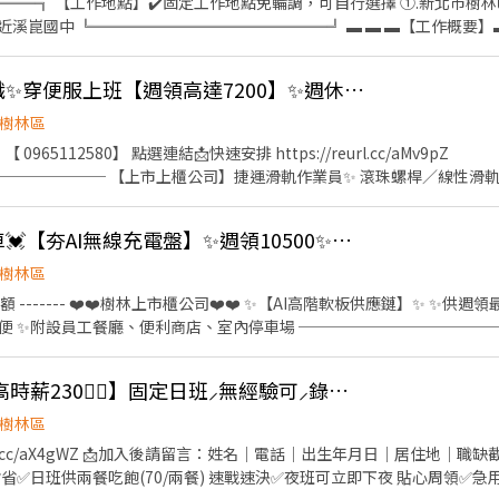
═══╗ 【工作地點】✔️固定工作地點免輪調，可自行選擇 ①.新北市樹林區
═════════════╝ ▬ ▬ ▬【工作概要】▬ ▬ ▬ ☑︎ 名額有限額滿為
☑︎ 快速進軍知名科技企業，前景看好未來可期 ☑︎ 汽車連接器相關製程
，部分部門需搬重 ☑︎ 簡單好上手，免學經歷，無經驗可，專人教學，錄取率高 ☁︎求職
🕹️新北75K技術型轉職✨穿便服上班【週領高達7200】✨週休二日#高錄取
 快速應徵找Sarah莎拉➜留下姓名➕電話➕職缺名 ▂▂▂【班別薪資】▂▂▂ 【固定日班】
資給付】高時薪$200➜免加班薪水約領【$30,360】 【休假方式】週休六日➜見紅休 好康➊.任職
樹林區
退6％ 好康➋.任職期間皆享有免手續費領現金、每週預支服務 好康➌.任
𝑫：【 0965112580】 點選連結📩快速安排 https://reurl.cc/aMv9pZ
【快速應徵】━━┓ ✉️【投履歷】快速入職找ICAN李小姐－莎拉Sarah
─────── 【上市上櫃公司】捷運滑軌作業員✨ 滾珠螺桿／線性滑軌
面試➜ https://lin.ee/c6x5GOi ✉️【加好友】詢問工作➕ʟɪɴᴇ快速回覆【@si588】
供免費機車位汽車位 - 📍休假制度：周休二日 📍工作地點：樹林區三多路
080~67000 ➡️夜班20:00~05:00 $235 約$41760~75600 (薪資含加班/津貼)
扯爆💓賺走75K快上車💓【夯AI無線充電盤】✨週領10500✨夜班隔天下夜
───── ✨✨鄰近地標✨✨ ✈️三多國中1分 ✈️興仁花園夜市2分鐘 ✈️
城8分鐘 ✈️樹林火車站8分鐘 ─────────────────── ⭕
樹林區
自詳細解說工作內容
名額 ------- ❤️❤️樹林上市櫃公司❤️❤️ ✨【AI高階軟板供應鏈】✨ ✨供週
便 ✨附設員工餐廳、便利商店、室內停車場 ─────────────
樹林中學站＞ 樹林火車站步行10分鐘 ────────────────
高中) ❤️【主要產品】5G產業 無線充電盤 藍芽耳機 ❤️【工作內容】機台
樹林近龍華科大▶【高時薪230🐱‍🐉】固定日班⸝無經驗可⸝錄取率高⸝立即上班
H ❤️【休假方式】：一例一休 (周日為休息日 另外再排休4天) 【上班時
$40,480-$65,600 ❤️夜班19:50-05:10 時薪250/H $44,000-$75,900
樹林區
──── 📲應徵方式： ✦高薪職缺找【林林🎀Luna】✦ 📩ID：@953j
eurl.cc/aX4gWZ 📩加入後請留言：姓名｜電話｜出生年月日｜居住地｜職缺
/o0sJSJk ☎️預約專線：0965-236580
省省✅日班供兩餐吃飽(70/兩餐) 速戰速決✅夜班可立即下夜 貼心周領✅急