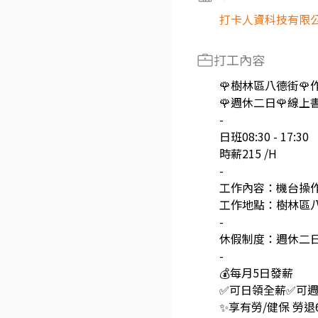
打卡人資科技有限
打工內容
🌹樹林區八德街🌹
🌹週休二日🌹線上
-
日班08:30 - 17:30
時薪215 /H
-
工作內容：機台操作
工作地點：樹林區
-
休假制度：週休二
-
💰每月5日發薪
✅可日領全薪✅可
✨享有勞/健保 勞退