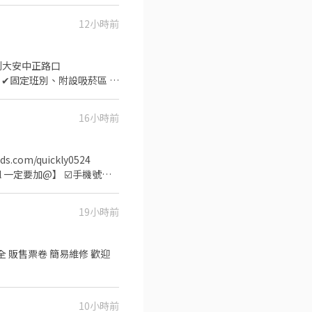
皆可轉正 轉正福利多✅享年
點： 樹林俊英街〔本廠〕、樹
12小時前
327/H 月約：
 ▶️休假制度：周休二日 ▶️休息時
加班 - 【💛南希陪你找工
➜搭到大安中正路口
寫皆可) 📩加入後請留言：姓名｜
✔固定班別、附設吸菸區 ✔
 🔹 勞保｜健保｜團保｜勞退
16小時前
H ► 休假方式:週休六日
kl 一定要加@】 ☑️手機號碼
✨供週領最高達10500 ✨夜班
✦✦超方便抵達✦✦✦ 公車
19小時前
) ❤️【主要產品】5G產業
️【休假方式】：一例一休 (周
65,600 ❤️夜班19:50-
售票卷 簡易維修 歡迎
保勞退6％⭕️ ☎️快速來電預
➖➖➖➖➖➖➖➖➖➖➖➖ ⭕️免
騙、拒絕騙個資
10小時前