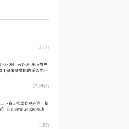
3天前
230H｜夜班260H ⭐️急需
員工餐廳餐費補助 🌈冷氣廠
 【工作內容】3C零件、久
段&薪資】-薪資含津貼加班-
17小時前
0-$73498】
hhqr (要加@) ➡️點擊快
手動上下貨 3.推車送晶圓盒、拆
 日班薪資 34800 夜班薪
/ 58000) 年終獎金 日/夜
山區華亞五
1週前