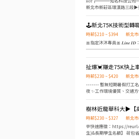
ʜᴏᴛ╔═══知名科技公司
新北市新莊區環漢路三段▶︎近溪崑國中 ╚══
止，可立即上班者優先錄取 
倉管 ☑︎ 冷氣廠房，久站或久坐
遲，可先➕ʟɪɴᴇ快速報名【@si588】
08:00~15:00(6H) 【薪
時薪$210 ~ $394
新北市
勞工保障勞健保、團保及勞
🎀指定沐沐專員🎀 𝑳𝒊𝒏𝒆 
品、通過考核即可轉正 ┏━━
────────────
領高達7200｜無經驗可｜提
08:00~17:00 $210 約$36
──────────────
樹林家樂福6分鐘 ✈️秀泰影
時薪$230 ~ $420
新北市
⭕環境乾淨明亮 ⭕專員親
------- 暫無短期暑假打工
夜 ✨工作環境優質、交通方
抵達✦✦✦ 公車直達廠區＜
林博愛街(近樹林火車站、樹林
時間】上下午各10分、中午1
日班07:50-17:10 時薪230/H 
時薪$230 ~ $327
新北市
───────────────
💬快速應徵：https://r
速✚好友： https://lin.ee
生)&長期學生名額】 荷包