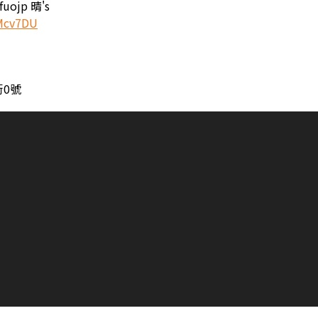
uojp 晴's
aMcv7DU
0號