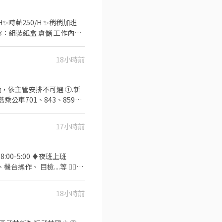
.ee/OBnhVN5 私訊
✅工作內容：組裝紙盒 倉儲 工作內容
依照指示將產品簡單組裝 👉整
18小時前
906825976 專員: 威先
，依主管安排不可選 ①.新
公車701、843、859可
電腦、無線藍芽耳機零件相關
17小時前
好上手，免學經歷，無經驗
︎求職平台略有
0-5:00 ♦️夜班上班
皆依勞基法計算➜依訂單量薪水
領【$47,840】 【配合加
000 3. 勞保 健保 勞退 團保
享有三節獎金或禮品、通過考
18小時前
【點連結】立即預約面試➜