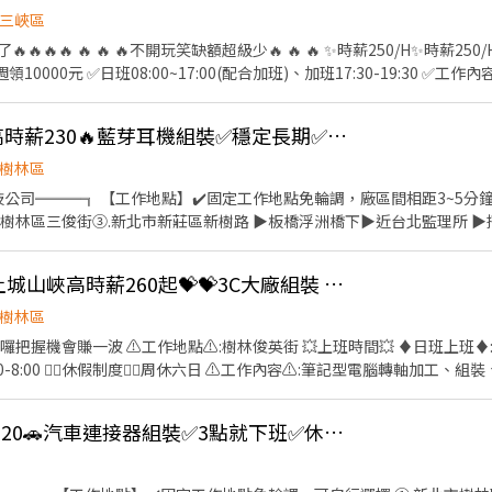
欄位（身分證/詳細地址）錄取前皆可先不填！ ➋加入留言： 👉https://lin
三峽區
體大廠」💥
 🔥不開玩笑缺額超級少🔥 🔥 🔥 ✨時薪250/H✨時薪250/H✨時薪250/H ✨稍稍加班
薪⚡️週領10000元 ✅日班08:00~17:00(配合加班)、加班17:30-19:30 
峽 ✅免費供餐 ✅免費汽機車停車位 👉無經驗可 👉提供日領、週領 👉
領一萬 #轉他人帳戶 #現金 #八德 #龜山 #鶯歌 #土城#大
樹林每週借支⭐️日班高時薪230🔥藍芽耳機組裝✅穩定長期✅休六日✅高錄取率
單包裝 #日領現金 #坐著上班 #立即上公 加上我的官方：tseng0411 電話：0
樹林區
技公司═══╗ 【工作地點】✔️固定工作地點免輪調，廠區間相距3~5分鐘
林區三俊街③.新北市新莊區新樹路 ▶︎板橋浮洲橋下▶︎近台北監理所 ▶︎搭乘
作概要】▬ ▬ ▬ ☑︎ 名額有限額滿為止，可立即上班者優先錄
軍上市櫃知名企業，前景看好未來可期，員工轉正機率高達90% ☑︎ 筆記型
❣️日領2900新莊樹林土城山峽高時薪260起💝💝3C大廠組裝 可日領週領週休二
 ☑︎ 冷氣廠房另設有吸菸區及員工餐廳，久坐居多，便服上班 ☑︎ 簡單
 ☑︎ 高回任率➜離職滿月可➕好友線上查詢回任➜ https://lin.ee/c6x5GOi ☁
樹林區
8】 快速應徵找Sarah莎拉➜留下姓名➕電話➕職缺名 ▂▂▂【班別薪資】▂▂▂ 【固定日
把握機會賺一波 ⚠️工作地點⚠️:樹林俊英街 💥上班時間💥 ♦️日班上班♦️:8:0
【薪資給付】高時薪$230➜未加班薪水約領【$42,320】 【配合加班】加班費
周休六日 ⚠️工作內容⚠️:筆記型電腦轉軸加工、組裝、機台操作、 目檢....等 ❤️‍🔥屌
定夜班】20:00~04:30✔️當天下夜 【薪資給付】高時薪$260➜未加班薪水約
日領2680 夜班-260/時可日領2900 1.可隔日領,週領, 2.可預支週領錢3000-5
水可達【49K~70K】 【休假方式】週休六日➜見紅休 好康➊.任職期間基本勞工保障勞
❣️❣️❣️❣️❣️❣️❣️❣️❣️❣️❣️❣️❣️❣️ 有興趣歡迎詢問 🎈聯絡方式:0985121800找艾維 或加賴：0985121800tsky-
康➋.任職期間皆享有免手續費領現金、每週預支服務 好康➌.任職滿三個月
樹林新莊兼職高時薪220🚗汽車連接器組裝✅3點就下班✅休六日免加班✅穩定長期
】━━┓ ✉️【投履歷】快速入職找ICAN李小姐－莎拉Sarah☘️ ✉️
ps://lin.ee/c6x5GOi ✉️【加好友】詢問工作➕ʟɪɴᴇ快速回覆【@si588】