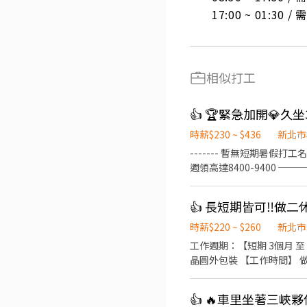
17:00 ~ 01:30 
相似打工
時薪$230 ~ $436
新北市
------- 暫無短期暑假打工
週領高達8400-9400 
房/吸菸區 🌈錄取率高 
坐組裝、操機、檢驗 【休假
❤️日班 08:00-17:00 時薪$
───────────────
時薪$220 ~ $260
新北市
速✚好友： https://lin.ee
工作週期：【短期 3個月 至 
晶圓外包裝 【工作時間】 做二休二 固
資 41300 久任獎金(任期一年)
(69600 / 82600) (分成
👍 🔥車里坐著三峽夥
路2號 📩 【火速卡位應徵流程】 ➊ 點擊填寫廠商制式履歷（1分鐘完成，快速安排送審）： 👉https://reurl.cc/R2p0LG 🔒 【隱