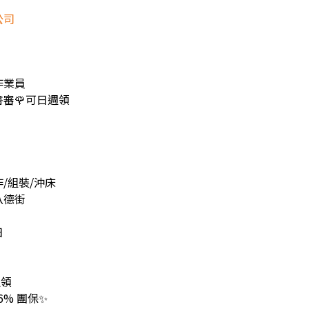
公司
作業員
書審🌹可日週領
/組裝/沖床
八德街
日
週領
6% 團保✨