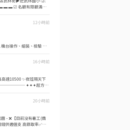
武林街▶︎近武林國小 ②.
－組包裝、測試、機台操作、
平台略有延
12小時前
期間基本
職滿三個月享有三節獎金或禮
☘️ ✉️【點連結】立即預約
 機台操作、組裝、檢驗 周
➜近樹林興仁夜市 ➡️日班
16小時前
樹林國民運動中心4分鐘 ✈️
享勞保/健保/團保/勞退6%
領最高達10500 ✨夜班隔天下
────── ✦✦✦超方便
─── ❤️【工作地點】樹
操作 組裝 品檢 ❤️【休息
20小時前
間/薪資結構】含津貼加班 ❤️
hhqr (要加@) ➡️點擊快
截圖 - ❌【目前沒有暑工(僑
用錢供週借支 高錄取率✅快