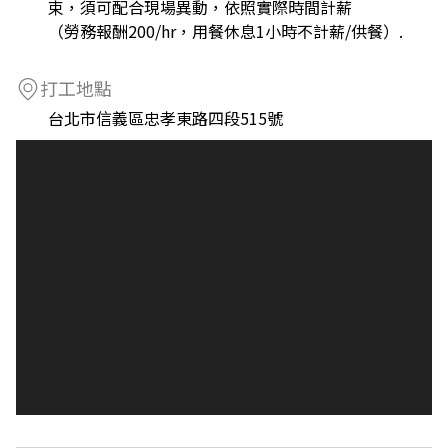
束，須可配合現場異動，依照實際時間計薪
（勞務報酬200/hr，用餐休息1小時不計薪/供餐）.
打工地點
台北市信義區忠孝東路四段515號