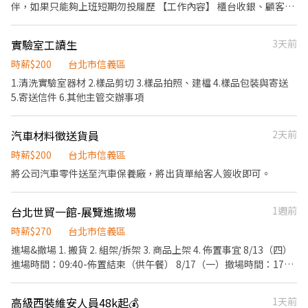
報名成功後當天開天窗者，即黑名單3個月 【審核資料】 1.1張本人
伴，如果只能夠上班短期勿投履歷 【工作內容】 櫃台收銀、顧客接
可先報名 1～2 小時嘗試看看，確認適應後再開始長期排班。 天天
正面照片(穿著正式黑西裝"佳") 3.身高
待、產品介紹銷售 平板系統操作、協助門市基本作業 能獨立負責早
有場次：週一至週日每天都有場次可報名，雙北多點任您挑選，想
班開店、晚班閉店作業 一定要發試吃！ ⸻ 【薪資制度】 整天班
賺錢、想運動隨時都有機會。 邊賺錢邊健身：適合愛活動、想瘦身
實驗室工讀生
3天前
（日薪制）： 11.5小時 2584元 12小時 2748元 12.5小時 2912元 享
的夥伴。穿著可愛布偶裝與民眾互動，成就感滿分。 大方展現自
高額獎金！表現佳者日薪高達10000元 ⸻ 【工作時間】 北車 整
時薪$200
台北市信義區
我：只要您覺得可愛，跳舞、揮手、搞怪、拍照互動都大受歡迎。
天班：9:30-22:00 中山誠品：週日至週四10:30-22:00 / 週五週六
1.清洗實驗室器材 2.樣品剪切 3.樣品拍照、建檔 4.樣品包裝與寄送
📋 招募說明 合作模式：歡迎短期體驗、長期穩定合作。 新手試作：
10:30-22:30 松菸誠品：10:30-22:00 信義A8 : 10:30-22:00 ⸻
5.寄送信件 6.其他主管交辦事項
初次報班請註明「新人」，可先安排 1～2 小時體驗。 適合對象：
【工作地點】 □ 中山南西誠品B1 □ 台北車站微風2樓 □ 松菸誠品
性格開朗、喜歡小孩、體力耐力佳者。 全台皆有團隊：桃城義演團
B1 □ 信義A8 B1 ⸻ 【我們在找的人】 喜歡發試吃！ 喜歡與人
服務範圍涵蓋全台灣。除了北北基桃，中彰雲嘉南、高屏亦有據
汽車材料徵送貨員
2天前
互動，樂於分享產品 積極主動、具備銷售熱情 對高額獎金有熱情者
點，歡迎各地夥伴加入或介紹朋友！
尤佳！ 長期工作者為主，短期勿試，謝謝理解。 ⸻ 【面試資
時薪$200
台北市信義區
訊】 線上通訊軟體面試 ⸻ 【了解我們更多】 官方網站：
將公司汽車零件送至汽車保養廠，將出貨單給客人簽收即可。
https://www.lovin.tw/ Instagram：
https://www.instagram.com/lovin.520/ Facebook：
https://www.facebook.com/share/168oUCHwrP/?
台北世貿一館-展覽進撤場
1週前
mibextid=LQQJ4d
時薪$270
台北市信義區
進場&撤場 1. 搬貨 2. 組架/拆架 3. 商品上架 4. 佈置事宜 8/13（四）
進場時間：09:40-佈置結束（供午餐） 8/17（一）撤場時間：17-
19 *需二天皆可配合
高級西裝維安人員48k起💰
1天前