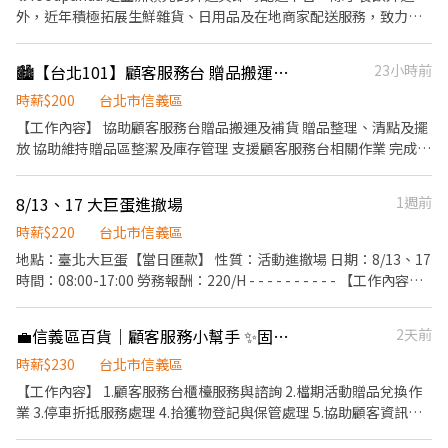
立工作 ✔ 每週可配合排班4～5天 - 【快速應徵】 官方帳號：
外，近年積極拓展生鮮雜貨、日用品及在地商家配送服務，致力於
@562rcdvo 電話號碼：02-6636-2428 #212
打造更便利的即時購物體驗。 - 本次招募為 **foodpanda 全新市場
配送專案**，透過與傳統市場攤商合作，讓消費者也能直接在平台
🏙️【台北101】顧客服務台 贈品搬運PT #短期
23小時前
上購買市場生鮮、蔬果、肉品及各式商品，享受快速配送服務。 -
隨著市場訂單持續成長，目前團隊正擴大招募市場檢貨夥伴，協助
時薪$200
台北市信義區
商品採買、檢貨、分裝及商品資訊維護，一同參與這項新型態的市
【工作內容】 協助顧客服務台贈品搬運及補貨 贈品整理、清點及擺
場數位化服務。 - ✨【工作內容】 * 依照訂單內容至市場配合攤商進
放 協助維持贈品區整潔及庫存管理 支援顧客服務台相關作業 完成主
行商品採買。 * 檢查商品品質，依訂單需求完成商品分裝及整理。 *
管交辦事項 【工作期間】 2026/08/27－2026/09/10 【工作時間】
核對商品數量與品項，確保訂單正確無誤。 * 每日整理採買明細，
早班：10:30－18:30 晚班：14:00－22:30 (上下班時間依百貨營業
8/13、17 大巨蛋進撤場
1週前
完成帳款及商品資訊回報。 * 協助回報新商品資訊，供平台後續商
時間前後約30分鐘安排) 【徵求條件】 可配合排班、早晚輪班 具責
品上架使用。 * 其他主管交辦事項。 - ✨【我們希望您具備】 * 細
任感、細心，配合度高 可配合搬運贈品及站立工作 有百貨、活動或
時薪$220
台北市信義區
心、有責任感，重視商品及帳務正確性。 * 具基本手機或平板操作
服務業經驗者佳 📢應徵｜加賴 ID：@983auhta 或來電預約：02-
地點：臺北大巨蛋【當日匯款】 性質：活動進撤場 日期：8/13、17
能力。 * 能與市場攤商良好溝通合作。 * 可接受走動及站立工作。 *
66362428(分機216)
時間：08:00-17:00 勞務報酬：220/H - - - - - - - - - - 【工作內容】
每週可配合排班4～5天。 - ※ 有零售、賣場、超市、傳統市場、檢
• 協助設備搬運與擺設 • 協助道具及物品整理 • 保持現場整潔與
貨或理貨經驗者佳。 - ✨【工作地點】 台北市信義區－永春市場 -
秩序 ✅協助確認好可參與的日期、時間，可以參與配合夥伴再報
✨【工作時間】 *週二至日 * 09:00－18:00 * 中間休息1小時（休息
💼信義區百貨｜顧客服務小幫手 ✨固定週排3-4天 $230/hr
2天前
名，謝謝。 【工作服裝】：布鞋、工作手套。 📌 工作時間依照現場
時間不計薪） - ✨【薪資待遇】 * 時薪230元 - ✨【工作特色】 *
狀況調整，可能提早或延後結束，須可配合現場異動，依照實際時
時薪$230
台北市信義區
foodpanda 全新市場營運模式，團隊持續擴編中。 * 工作內容單
間計薪 （勞務報酬220/hr，用餐休息1小時不計薪/供餐）
【工作內容】 1.顧客服務台櫃檯服務與諮詢 2.檔期活動贈品兌換作
純，提供完整教育訓練。 * 適合喜歡早班工作、下午保有彈性時間
業 3.停車折抵服務處理 4.拾獲物登記與保管處理 5.協助顧客資訊諮
的夥伴。 * 有機會參與新型態生鮮配送服務，共同打造市場數位化
詢與引導 6.其他主管交辦事項 - 【薪資待遇】 時薪 230 元 - 【工作
購物體驗。 - 如果您做事細心、喜歡與人互動，並希望加入快速成