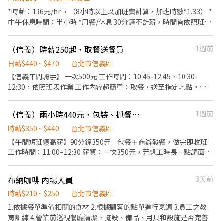
篩證明，快篩試劑上面必須要有本人簽名與當天日期，否則為曠
準備。 6. 比賽結束後，依約定方式整理並上傳照片檔案。 希望應徵
*時薪：196元/hr ，（8小時以上以加班費計算，加班時數*1.33） *
職。
者熟悉籃球比賽節奏，具備運動攝影經驗，能準確捕捉球員動作及
中午休息時間：半小時 *用餐/休息 30分鐘不計薪，時間皆依照班表
比賽精彩瞬間。需自備相機、鏡頭、記憶卡及相關攝影設備。 歡迎
安排 *展期全程都能配合者優先錄取！ *服裝：素Ｔ＋深色長褲＋球
喜愛籃球、運動攝影，並希望累積賽事拍攝作品的攝影師加入我
鞋（勿穿短褲、破褲及拖鞋等） *歡迎投遞履歷！ *我們為展覽的主
（信義）時薪250起，取餐送餐員
1週前
們！
辦方，我們專注於提供順暢的參加體驗，無需進行任何銷售工作。 *
本公司將以工作需求程度、工作及出勤表現等為依據,並視現情況做
日薪$440 ~ $470
台北市信義區
工作時數上的彈性調整。 *以下為部分展場職缺內容： 門禁人員：
【信義午間騎手】 一次500元 工作時間：10:45-12:45、10:30-
檢查參觀者的入場票券或識別證。 協助維持入場秩序。 提供友好的
12:30，依照班表作業 工作內容超簡單：取餐，送至指定地點。
服務，回答參觀者的問題。
【額外工作福利，短班也可以享有好康】 1.週休二日、見紅休 2.同
事好相處、不定時下午茶，有時候還會去唱歌超Chill
（信義）兩小時440元，包裝、抓餐人員
1週前
時薪$350 ~ $440
台北市信義區
【午間短班領高薪】90分鐘350元｜包餐＋商辦發餐，做完即收班
工作時間：11:00–12:30 薪資：一次350元，若想工時長一點請面
洽。 工作內容：整理餐點，並發餐給客人。 以南港經貿園區、內湖
科技園區、信義商辦大樓為主。 歡迎短期打工、自由工作者、居家
布納咖啡 內場人員
3天前
照顧者，只要你有意願我們都歡迎喔。 【額外工作福利，短班也可
以享有好康】 1.週休二日、見紅休 2.同事好相處、不定時下午茶，
時薪$210 ~ $250
台北市信義區
有時候還會去唱歌超Chill 【交通方式】 1.公車站 國稅局宿舍前 2.捷
1.依據餐單準備相關的食材 2.根據顧客的點單進行烹調 3.員工之教
運象山站 走路10分鐘 800m
育訓練 4.營業前巡視餐廳清潔、擺設、備品、用具和設施是否完善