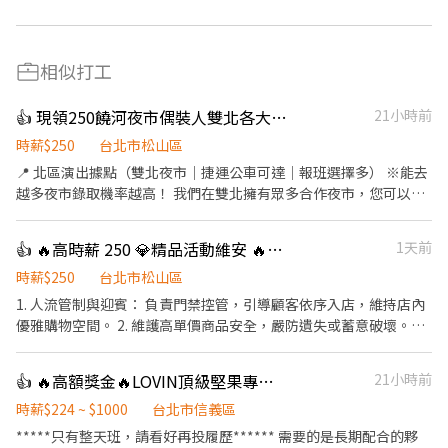
相似打工
👍 現領250饒河夜市偶裝人雙北各大夜市皆徵
21小時前
時薪$250
台北市松山區
📍 北區演出據點（雙北夜市｜捷運公車可達｜報班選擇多） ※能去
越多夜市錄取機率越高！ 我們在雙北擁有眾多合作夜市，您可以根
據交通便利性與個人喜好自行挑選： 🔥 時薪 250 元場地（北區絕大
多數場地都是這個價）： 饒河夜市、士林夜市、臨江（通化）夜
👍 🔥高時薪 250 💎精品活動維安 🔥休息給薪/彈性排班
1天前
市、樂華夜市、湳雅夜市、三和夜市、蘆洲廟口夜市、淡水英專、
林口夜市、西盛夜市、沙崙夜市、思源夜市……更多場地無法列
時薪$250
台北市松山區
舉，請見諒。 🚇 交通超方便：饒河（捷運松山站）、士林（捷運劍
1. 人流管制與迎賓： 負責門禁控管，引導顧客依序入店，維持店內
潭站）、臨江（捷運信義安和站）出站就到，下課下班順路上工。
優雅購物空間。 2. 維護高單價商品安全，嚴防遺失或蓄意破壞。
例外:樹林興仁夜市主場時薪196元 班表上沒有列出的夜市或場地也
3、需自備素面合身黑西裝、白襯衫、素黑領帶、黑皮鞋 4、以下活
能報名嗎？當然可以！ 只要您有想去的夜市、商圈或適合演出的地
動可彈性接班，以單場活動可以全報名者優先 活動一💎 時間：8/7
👍 🔥高額獎金🔥LOVIN頂級堅果專櫃銷售員
21小時前
點，歡迎主動洽詢，我們都可以為您協調排班，讓您在最熟悉、最
地點：臺北市松山區敦化北路158號 時間：17:00～22:30 活動二💎
方便的地方工作。 🌟 工作亮點：傳遞幸福與正能量 自主報班制：上
時間：8月每週六日 地點：台北 101 時間：12:00~21:00 活動三💎
時薪$224 ~ $1000
台北市信義區
班時間與地點由您決定，依每週行程、體力狀況靈活報名，享受真
時間：8/24 地點：台北 101 時間：12:00~20:00（預期） ⚠️若確認
*****只有整天班，請看好再投履歷****** 需要的是長期配合的夥
正的「工作自由」。 新手友善機制：擔心體力不支？沒關係！新人