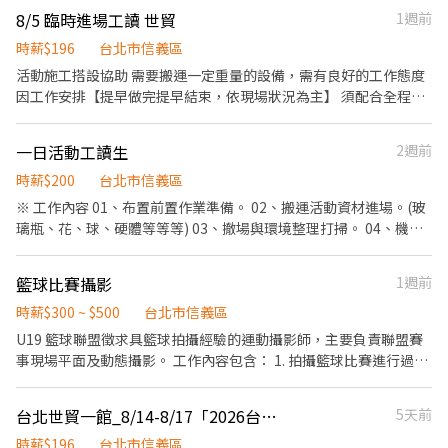
時間】 早班：10:00 / 10:30－17:00 晚班： 13:30/14:00-22:000
長的新型態生鮮配送團隊，歡迎投遞履歷！ - 火速應徵🔥立即應徵:
8/5 臨時進場工讀 世貿
1週前
15:00-22:00 - ※ 需配合排班 ※ 週一至週日至少排班 4 天 - 【工作
加賴@759vflwo 電話:02-6636-2428#306
地點】 百貨商場顧客服務台 - 【應徵條件】 - 1.儀容整潔、態度親
時薪$196
台北市信義區
切，具服務熱忱 2.具良好溝通能力與顧客服務意識 3.可接受久站工
活動施工搭設協助 需要搬運一定重量的設備，需有良好的工作態度
作 4.能配合排班制度 - 【面試方式】 本職缺需安排實體面試，通過
因工作安排【提早做完提早結束，依現場狀況為主】 須配合全程無
履歷初審者將另行通知面試時間與地點 - 【館別】 台北市信義區忠
法配合者不建議報名，如不適任者會請您提早離開 【集合地點：台
孝東路五段XX號 台北市信義區松智路XX號 - 📲 立即應徵 立即應徵:
北世貿一館1號門（大廳旁）】 確認上工請勿放鳥，前一天也算，
一日活動工讀生
2週前
加賴@759vflwo 找斐拉 電話:02-6636-2428#306
會嚴重影響我們人員調度 麻煩到現場跟我們人員聯繫
時薪$200
台北市信義區
※ 工作內容 01、布置前置作業準備。 02、搬運活動資材進場。(玻
璃瓶、花、球、硬體等等等) 03、撤場與環境整理打掃。 04、機動
人員，跑腿人員，團隊的助手。 05、協助布置事項。 06、協助活動
中進行的任何事項。 07、環境整理。 ※ 注意事項 01.【中間如有休
籃球比賽攝影
1週前
息1小時不計薪。】 02. 工作時間嚴格禁止滑手機、使用手機拍攝...
等。 03. 不要發呆，請主動積極找事情做，不懂要問，不要裝懂。
時薪$300 ~ $500
台北市信義區
04. 請準時於集合時間報到，如超過集合時間(遲到)會由後補補上，
U19 籃球聯盟徵求具籃球拍攝經驗的運動攝影師，主要負責聯盟賽
請務必準時。 05. 由於是活動性質，故有可能因為流程關係延後工
事現場平面及動態攝影。 工作內容包含： 1. 拍攝籃球比賽進行過程
時，照樣計薪，請保留後面時間彈性大約1個小時。 06. 確定上工
及場邊活動。 2. 以球員比賽照為主要拍攝內容，捕捉運球、投籃、
後，我們會在APP發送上工通知，麻煩請於APP上回覆確認出席，
防守、籃板及慶祝等精彩畫面。 3. 依照聯盟需求，盡量平均拍攝各
台北世貿一館_8/14-8/17「2026台北第32屆福爾摩莎家具展」工讀生
5天前
以確保入取。 07. 工作服裝:深色上衣+深色長褲子+布鞋（勿穿拖
隊及每個球員。 4. 拍攝賽前熱身、球員特寫、教練互動及團隊合照
鞋、裙子等不便工作的衣飾） 08. 若是因染疫而無法前來，請傳快
等紀錄畫面。 5. 配合指定時間抵達比賽場地，並於開賽前完成設備
時薪$196
台北市信義區