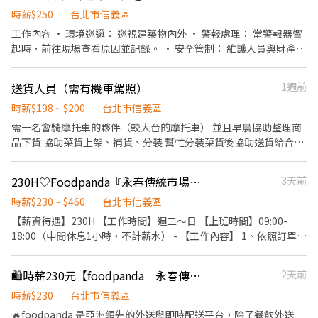
時薪$250
台北市信義區
工作內容 • 環境巡邏： 巡視建築物內外 • 警報處理： 當警報器響
起時，前往現場查看原因並記錄。 • 安全管制： 維護人員與財產安
全。 • 畫面監看： 在櫃檯或中控室留意監視器畫面，觀察出入狀
況。 • 異常提醒： 遇到可疑人士或違規者，給予適當的口頭勸導或
送貨人員（需有機車駕照）
1週前
警告。 兼職打工！詳談。
時薪$198 ~ $200
台北市信義區
需一名會騎摩托車的夥伴（較大台的摩托車） 並且早晨協助整理商
品下貨 協助菜貨上架、補貨、分裝 幫忙分裝菜貨後協助送貨給合作
餐廳 協助整理工作環境（送完貨後下班前整理） 此工作適合早上希
望有份簡單兼差的人 此份工作需要體力 偶需搬重物（自行斟酌體
230H♡Foodpanda『永春傳統市場』市場調研人員✧每週排班4-5天
3天前
力） 地點在永春市場內 無冷氣不過工作環境有安裝水電扇降溫 謝絕
打工蟑螂 本公司希望有正直善良夥伴一起加入(*^__^*) （老闆有時
時薪$230 ~ $460
台北市信義區
候很兇但是刀子嘴 豆腐心，不要走心）
【薪資待遇】230H 【工作時間】週二～日 【上班時間】09:00-
18:00（中間休息1小時，不計薪水） - 【工作內容】 1、依照訂單內
容至市場配合攤商進行商品取貨 2、檢查商品品質，依訂單需求完
成商品分裝 3、核對商品數量與品項，確保訂單正確無誤 4、每日整
🛍️時薪230元【foodpanda｜永春傳統市場】市場檢貨專員｜每週排班4-5天
2天前
理採買明細，完成帳款及商品資訊回報 5、協助回報新商品資訊，
供平台後續商品上架使用。 6、 其他主管交辦事項。 - ✔ 具基本手
時薪$230
台北市信義區
機或平板操作能力 ✔ 能與市場攤商良好溝通合作 ✔ 可接受走動及站
🔥foodpanda 是亞洲領先的外送與即時配送平台，除了餐飲外送