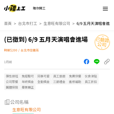
隨你開工
首頁
台北市打工
生意旺有限公司
6/9 五月天演唱會進場
6/9 五月天演唱會進場
時薪$200
/
台北市信義區
1月前
彈性排班
免經驗可
同事可愛
員工旅遊
免費供餐
伙食津貼
公司聚餐
年終獎金
全勤獎金
三節禮金
進修補助
員工折扣
團體保險
畢業轉正
公司名稱
生意旺有限公司