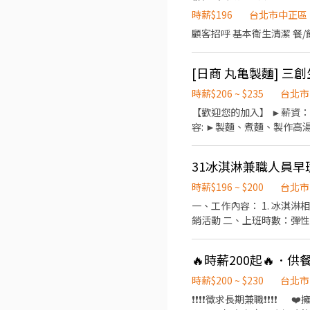
時薪$196
台北市中正區
顧客招呼 基本衛生清潔 餐/
時薪$206 ~ $235
台北市
【歡迎您的加入】 ►薪資：
容: ►製麵、煮麵、製作高
排鄰近門市訓練。 【工作時間】
假日雙倍薪 3. 提供優秀同仁
31冰淇淋兼職人員早
★★ 「歡迎喜歡日式餐飲
時薪$196 ~ $200
台北市
一、工作內容： 1. 冰淇淋相
銷活動 二、上班時數：彈
劃 2. 國定假日及例假日需
淋福利）
時薪$200 ~ $230
台北市
❗❗❗❗徵求長期兼職❗❗❗