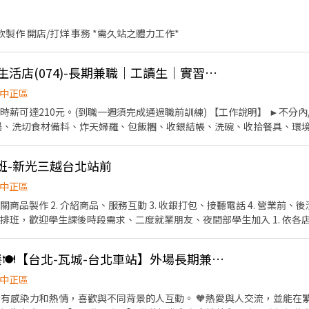
飲製作 開店/打烊 事務 *需久站之體力工作*
[日商 丸亀製麵] 三創生活店(074)-長期兼職｜工讀生｜實習｜彈性排班｜
中正區
時薪可達210元。(到職一週須完成通過職前訓練) 【工作說明】 ►不分
湯、洗切食材備料、炸天婦羅、包飯糰、收銀結帳、洗碗、收拾餐具、環境清
 ►彈性排班08:30-23:00（面試時請於主管確認排班時間） 【薪資福利】
績效獎金 4. 久任獎金 5. 生日禮卷 6. 滿年資享特休假 7.福委會福利補
班-新光三越台北站前
的夥伴加入我們的團隊」
中正區
關商品製作 2. 介紹商品、服務互動 3. 收銀打包、接聽電話 4. 營業前、後
性排班，歡迎學生課後時段需求、二度就業朋友、夜間部學生加入 1. 依各
配合上班 3. 長期配合尤佳 三、福利： 1. 享勞保、健保、退休金提撥6% 2
🔥時薪200起🔥．供餐🍽️【台北-瓦城-台北車站】外場長期兼職服務人員
中正區
❗ ❤️擁有感染力和熱情，喜歡與不同背景的人互動。 🧡熱愛與人交流，並能