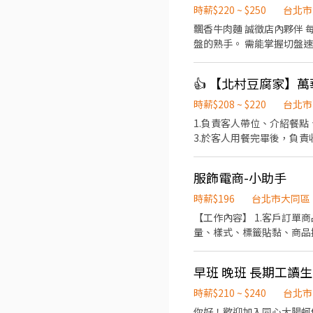
時薪$220 ~ $250
台北市
飄香牛肉麵 誠徵店內夥伴 每小時收入約 220～250 元｜培訓期基本時薪 200 元｜週日固定店休 重點需求 主要徵求會切滷味、切
盤的熟手。 需能掌握切盤
先。 工作內容 主要工作包含： 切滷味、切菜、煮麵、出餐、POS 收銀結帳、備料、環境整理。 早班人員需協助開店。 工作區域
餐期採一人負責一區，主要區域為： 煮麵區、滷味切盤區 薪資待遇 培訓期基本時薪 200 元。
👍 【北村豆腐家】
後，依工作能力、出勤穩定
獎勵金。 每小時收入約 220～250 元，實際收入依工作表現、出勤狀況、排班配合及店內考核結果核發。 可穩定獨立站區、滷味
時薪$208 ~ $220
台北市
切盤熟練、配合度佳者，每小時收入可達約 250 元。 工作要求
1.負責客人帶位、介紹餐
會有基本訓練與簡易考核，主要看出勤、態度、
3.於客人用餐完畢後，負責
作區域或排班安排；如經評估不適合店
服飾電商-小助手
時薪$196
台北市大同區
【工作內容】 1.客戶訂單商品品檢包裝出貨、售後退貨處理。 2.倉儲商品數量盤點、歸位與環境整潔維護。 3.進貨商品驗收數
量、樣式、標籤貼黏、商品搬
業 **穿搭介紹影片錄製&短影音內容製作** 👉此項工作內容 [非必備] 👉具有此技能通過測試後會依工作能力調整 （時薪
$200-$220） 若有相關作品歡迎隨履歷附上！ 【工作必備】 - 週一至週五可
早班 晚班 長期工讀生
理心、細心、組織力、團隊合作
具抗壓性 - 專業的工作態度 ✔有相關經驗者佳 電商品牌官方網站 www.lovso.com.tw Instagram｜
時薪$210 ~ $240
台北市
你好！歡迎加入同心大腸蚵仔麵線的溫暖大家庭！ • 迎接和招呼顧客，