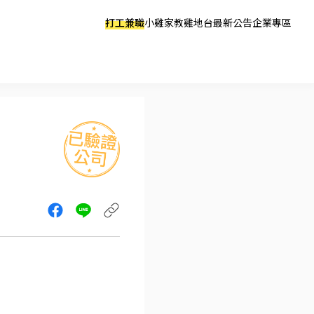
打工兼職
小雞家教
雞地台
最新公告
企業專區