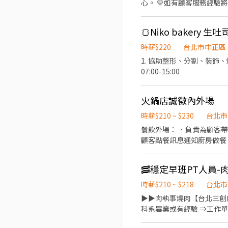
心。 💛如有顧客服務經驗
餐廳環境和品質的維護，為
度✨】 🕛10:00~22:
🍞Niko bakery
調整時薪） 💙完整教育訓
憑員工證享有集團員工用餐
時薪$220
台北市中正區
1. 協助整形、分割、裝飾、烤箱使用 2. 閉店工作 3. 協助清潔作
07:00-15:00
火鍋店誠徵內外場
時薪$210 ~ $230
台北市
餐飲外場： ．負責為顧客
顧客點餐訊息通知廚房做餐
環境。 ．並負責結帳、收
負責洗、剝、削、切各種食
🥓穩定早班PT人員-
重量。 ．負責擺盤、打包
時薪$210 ~ $218
台北市
​▶▶肉執事燒肉【台北三創
科系畢業或有經驗 ⇒工作單純簡單好上手 ​◤ 歡迎你，加
及餐點前置準備作業。 ​🍱