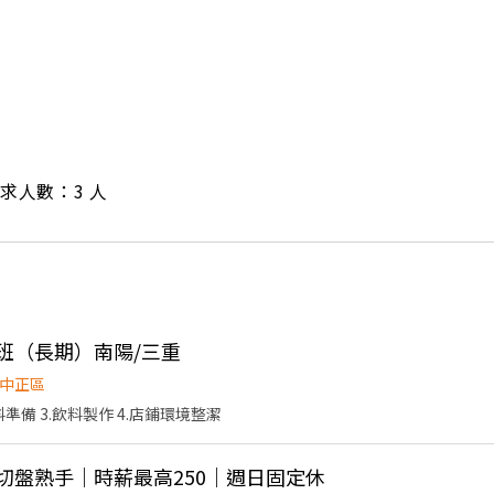
/ 需求人數：3 人
晚班（長期）南陽/三重
中正區
準備 3.飲料製作 4.店鋪環境整潔
味切盤熟手｜時薪最高250｜週日固定休