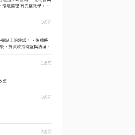
1週前
包外帶。 備料後盾：備料和
餐點上的建議。 ．後續將
畢後，負責收拾碗盤與清理環
與其他餐廳相關事務。 ．負
．協助測量食材的容量與重
1週前
銀、收桌
1週前
2週前