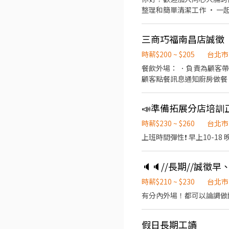
整理和簡單清潔工作 • 一起維持店內整潔舒適 工作內容包含： ✔ 麵線製作 ✔
會丟著不管。 願意學、肯做，收入會成長。 我們給你的： • 彈性排班，兼顧生
心 我們會耐心教你！勇敢投遞，一起開心打工吧！ 依據排班輪替指
三商巧福南昌店誠徵
度（有完整 SOP 教學
機動遞補前線生鮮食材打烊
時薪$200 ~ $205
台北市
餐飲外場： ．負責為顧客
顧客點餐訊息通知廚房做餐
境。 ．並負責結帳、收銀
責洗、剝、削、切各種食材
📣準備拓展分店培訓
量。 ．負責擺盤、打包外
時薪$230 ~ $260
台北市
🔈🔈//長期//誠徵
時薪$210 ~ $230
台北市
有分內外場！都可以論調做配
假日長期工讀