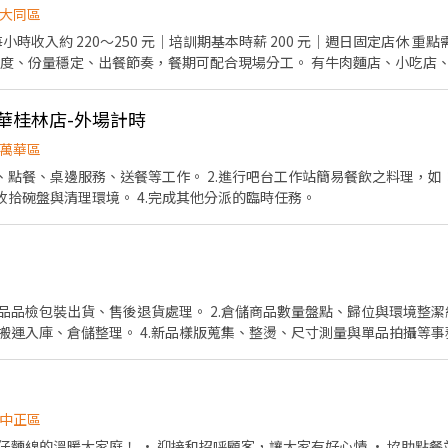
大同區
速度、份量穩定、出餐節奏，餐期可配合現場分工。 有牛肉麵店、小吃店
 通過基本訓練、適合店內工作節奏
萬華桂林店-外場計時
度、餐期速度、配合度，以及是否能獨立負責工作區域，核定基本時薪、
萬華區
 希望你出勤穩定、動作快、態度正常，能配合現場分工。 到職後
點、點餐、桌邊服務、送餐等工作。 2.進行吧台工作站簡易餐飲之料理，
速度、責任感與配合度。 未達基本工作要求者，會依實際狀況調整工作內容、工
收拾碗盤與清理環境。 4.完成其他分派的臨時任務。
內工作需求，將依店內規定及相關法令辦理後續事項。 福利 生日禮金 節日獎金 過年獎金
以上依店內規定及營運狀況發放。 其他 週日固定店休。 聯絡方式 電話：0953-
運入庫、倉儲整理。 4.新品樣版蒐集、整燙、尺寸測量與單品拍攝等事務
配合2～3天 - 手腳俐落具備高效的工作效率！ - 有同
溝通能力 - 對於重複性的工作項目有精益求精的精神與行動 - 積極主動 / 
中正區
www.instagram.com/lovso_ Facebook ｜ www.facebook.com/LOVSO 誠摯邀請你加入LO
讓大家有好心情 • 協助點餐並遞送美味餐點 • 協助餐具