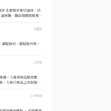
、滷味攤、麵店相關經驗者優
1週前
營運績效獎勵金及排班配合
如：調配飲料、甜點製作等。
757-171 地址：台北市大同區寧夏路 12 號 1 樓
1天前
。 5.執行新品上架前製作
1小時前
高度責任感 / 配合度高 /
VSO團隊