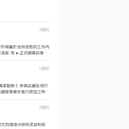
3週前
內/外場屬於合併型態的工作內
潔..等 ►正式開幕前會安
 1. 提供員工餐 2. 國定
助 ★★多項福利歡迎您加入我們
1週前
清潔勤務 5. 參與店舖各項行
店舖營業需求進行排班工時規
. 員工福利（員工折扣、冰淇
2週前
在繁忙的環境中保持笑容和耐