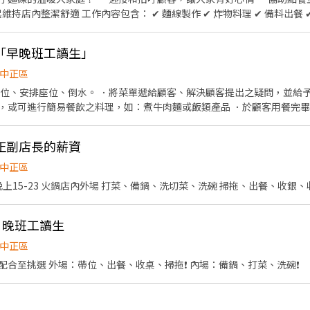
 炸物料理 ✔ 備料出餐 ✔ 環境整理 有完整教學，不
活學業 • 團隊氣氛和樂，大家互相照顧 只要有
定崗位） 油鍋大師：掌控臭豆腐下鍋數量、油溫控管與酥脆
「早晚班工讀生」
，沒經驗不用怕！）。前檯門面：親切點餐、結帳收銀、盛裝麵線與調味、打
時負責廚房與周邊設備之洗滌與收尾
中正區
帶位、安排座位、倒水。 ．將菜單遞給顧客、解決顧客提出之疑問，並給予
，或可進行簡易餐飲之料理，如：煮牛肉麵或飯類產品 ．於顧客用餐完
等工作。 餐飲內場： ．擔任廚師的助手，處理烹飪前與烹飪中之準備工作
。 ．負責清理工作環境、設備和餐具。 ．準備不同餐點所需要的食材。 
正副店長的薪資
帶服務。
中正區
上班時間彈性❗️ 早上10-18 晚上15-23 火鍋店內外場 打菜、備鍋、洗切菜、洗碗 掃拖、出餐、收
早、晚班工讀生
中正區
合至挑選 外場：帶位、出餐、收桌、掃拖❗️ 內場：備鍋、打菜、洗碗❗️