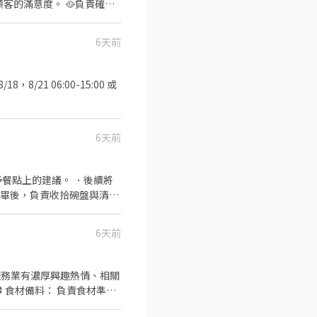
客的滿意度。 🥘負責確保
業績 【✨上班時間/休假制
NT230💰（視工作表現考核
6天前
樣化菜色員工餐 💙員工本人
6天前
餐點上的建議。 ．後續將
完畢後，負責收拾碗盤與清理
作與其他餐廳相關事務。 ．
 ．協助測量食材的容量與
6天前
飲服務業有濃厚興趣熱情、相關
 code點餐、火車送餐、自助