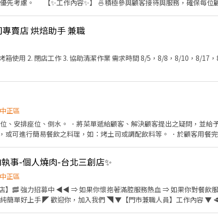
將優先考慮。 【✨工作內容✨】 🍜積極參與顧客接待與服務，確保每位顧
客人提供優質的用餐環境。 🍦專業介紹餐點，同時善於銷售，提升餐廳
00（依營運需求彈性排班，工作時間面試詳洽） 【✨薪資福利✨】 💰NT200~
 生吐司專賣店 烘焙助手 兼職
練，挑戰高時薪 💙每週彈性排班制，同享有薪年假 💙上班日提供免費且多
優惠
業 需求時間 8/5，8/8，8/10，8/17，8/18，8/21 06:00-15:00 或
中正區
帶位、安排座位、倒水。 ．將菜單遞給顧客、解決顧客提出之疑問，並給予
，或可進行簡易餐飲之料理，如：烤土司或調配飲料等。 ．於顧客用餐
銀等工作。 餐飲內場： ．擔任廚師的助手，處理烹飪前與烹飪中之準備工
材。 ．負責清理工作環境、設備和餐具。 ．準備不同餐點所需要的食材。
肉執事-個人燒肉-台北三創店✨️
外帶服務。
中正區
店】🥓 強力招募中 ◀◀ ⇒ 如果你懷抱著滿腔服務熱血 ⇒ 如果你對餐
入我們 ◥ ​▼【門市兼職人員】工作內容 ▼ ​🥩 食材備料： 負責食材準備
 餐點製作： 協助輕食、餐點製作。 ​💬 顧客服務： 負責帶位、指引顧客QR