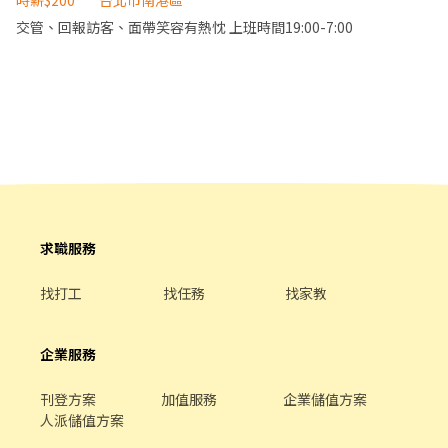
結束，須可配合現場異動，依照實際時間計薪 （勞務報酬220/hr，
時薪$200
台北市南港區
作時間依照現場狀況調整，可能提早或延後結束，須可配合現場異
用餐休息1小時不計薪/供餐） ⚠️本次工作仍須視業主最終需求及現
交管、回報訪客、面帶笑容有熱忱 上班時間19:00-7:00
動，依照實際時間計薪 *非中國信託帳戶者，薪資匯款時一律扣除
場狀況調整，如因業主取消、天候、不可歸責於本公司之因素導致
30元手續費 *雙方雇傭關係從完成現場報到手續後開始生效至下班
班別取消，本公司保留調整或取消班別之權利
簽退為止 *依法投保勞保及申報勞務報酬，無法投保或申報者請勿報
名 *工作時間皆依照現場狀況及客戶需求調整，須配合現場及客戶異
動可能提前/延後下班，或是臨時加班，會依照實際時數計薪 ----我
是分隔線---- 【報名方式】 請照下列格式，將資料發送至本團隊之
官方帳號，快速連結 https://lin.ee/dJWVnQS7 報名格式如下： ⚠️
工作區域可能在戶外，若下雨會提供雨衣 ⚠️2天連做者優先錄取 ⚠️
報名資料不齊全者 會先略過 1. 徵 【北流前台 8/8、9】 +【時段】 2.
名字/電話 3. 性 別/年 齡 4. 近期無戴口罩正面生活照1張 5. 近期配合
過的活動
求職服務
找打工
找任務
找家教
企業服務
刊登方案
加值服務
企業儲值方案
人派儲值方案