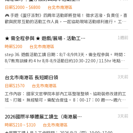
運動褲。 • 請自備毛巾、替換衣物及舒適球鞋。 應徵資料 • 身高
日薪$2000 ~ $6800
台北市南港區
及體重。 • 是否有操偶、表演、舞蹈或活動經驗。 • 個人近期全
🎮 手遊《蛋仔派對》四周年活動即將登場！ 徵求活潑、負責任，喜
身照。 • 是否能接受悶熱環境及長時間穿著偶裝。
歡與民眾互動的活動工作人員，一起協助現場活動順利進行。 工作
時間與薪資 • 8/13（四）15:00－19:00｜進場協助、教育訓練｜薪
資 NT$800 • 8/14（五）10:30－19:30｜活動執行｜薪資
★ 需全程參與 ★ 遊戲/展場 - 活動工讀 ★
1週前
NT$2,000 • 8/15（六）10:30－19:30｜活動執行｜薪資 NT$2,000
• 8/16（日）10:30－19:30｜活動執行、撤場協助｜薪資
時薪$200
台北市南港區
NT$2,000 • 完整配合四天者，合計薪資 NT$6,800。 工作內容 •
step 36. 遊戲活動工讀 日期：8/7-8/9共3天，需全程參與。 時間：
現場活動支援與秩序維護。 • 闖關遊戲說明及民眾互動。 • 引導
8/7教育訓練 約 4 hr 8/8-8/9活動日約10:30-22:00 / 11.5hr 地點：
參加者排隊及完成活動。 • 活動道具整理與機動支援。 • 協助進
北流戶外廣場 ( 台北市南港區市民大道八段99號 ) 工作內容：協助現
場布置及活動撤場。 應徵條件 • 個性活潑、不怕生，能主動與民眾
場/舞台互動活動及現場各庶務性工作、推廣及動線引導 時薪：200
台北市南港區 長短期日領
3天前
互動。 • 可配合長時間站立及現場走動。 • 有活動執行、展場或
元 服裝：黑色上衣(無大LOGO)+深色長褲(不破)+包鞋 備註：
遊戲關主經驗者優先。 • 能完整配合四天工作者優先錄取。 工作福
-8/21(五)前匯款，非中國信託者將扣15元手續費 -休息時間將依照
日薪$1570
台北市南港區
利與休息 • 活動日提供午餐輕食及飲用水。 • 工作期間依現場狀
活動現場安排為主 -報名不表示錄取，錄取者會主動聯繫 -超過8小
工作內容： 國家文官學院本部內工區整理整頓、協助裝修改建的工
況安排輪休，每次約 10 分鐘。 應徵資料 • 可配合的工作日期。 •
時依勞基法規定加班加成
班、打雜。 無經驗可，需配合度佳。 8：00-17：00 週一～週六都
過往活動、展場或工讀經驗。 • 個人近期生活照。 • 是否可完整
可彈性接工作。 午休1小時
配合 8/13 教育訓練及 8/14－8/16 活動執行。
2026國際半導體展工讀生（南港展覽館）
3天前
時薪$210 ~ $310
台北市南港區
★展覽工讀人員 1.工作時間： 2026/9/3（四）10:00~17:00