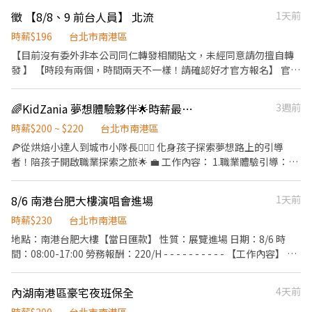
色素褲（不可短褲、7分褲、破褲、褲裙） 鞋子：包鞋、布鞋 (不可
洽 楊經理 0933031321
徵 【8/8、9 前台人員】 北流
1天前
高跟鞋、涼鞋、洞洞鞋) ---------我是分隔線---------- *⚠️報名順序
不等於錄取順序，皆會回覆有無錄取，若無法理解請勿報名⚠️ *須滿
時薪$196
台北市南港區
1 8，外籍生須有居留證跟有效工作證，報名時請提供有效工作証 *
【目前沒有委外非本公司同仁轉發相關貼文，未經同意請勿擅自轉
工作時間依照現場狀況調整，可能提早或延後結束，須可配合現場
發 】 【時段有兩個，時間兩天不一樣！請確認好才官方報名】 官方
異動，依照實際時間計薪 *非中國信託帳戶者，薪資匯款時一律扣除
報名/官方報名/官方報名 小雞應徵無法回覆 請於底下連結報名 報名
30元手續費 *雙方雇傭關係從完成現場報到手續後開始生效至下班
請洽官網👇🏿👇🏿 https://lin.ee/dJWVnQS7 徵 【8/8、9 前台人員】
簽退為止 *依法投保勞保及申報勞務報酬，無法投保或申報者請勿報
🌈KidZania 夢想體驗夥伴🌟時薪最高220❗️沒經驗也歡迎👏🏻
3週前
北流 ⚠️工作區域可能在戶外，若下雨會提供雨衣 ⚠️2天連做者優先
名 *工作時間皆依照現場狀況及客戶需求調整，須配合現場及客戶異
錄取 【時段三】 8/8｜14:00-18:30 8/9｜12:30-16:30 薪資｜
時薪$200 ~ $220
台北市南港區
動可能提前/延後下班，或是臨時加班，會依照實際時數計薪 -------
196/H，供餐休息0.5小不支薪，8/9下班現領 【時段四】 8/8｜
🍕從烘焙小達人到城市小隊長👮🏻‍♀️ 化身孩子探索夢想路上的引導
我是分隔線------- 【報名方式】 請照下列格式，將資料發送至本團
14:30-19:30/20:00 8/9｜13:00-17:30/18:00 薪資｜196/H，供餐休
者！陪孩子開啟職業探索之旅🌟 💼 工作內容： 1.職業體驗引導：帶
隊之官方帳號，快速連結 https://lin.ee/dJWVnQS7 報名格式如
息1小不支薪，8/9下班現領 地點｜臺北流行音樂中心 地址｜台北市
領 2-17y孩子參與餐飲烘焙🥐警察👮🏻‍♀️模特💃🏻等職業體驗活動，協
下： ⚠️報名順序不等於錄取順序，皆會回覆有無錄取，若無法理解
南港區市民大道八段99號 服裝｜ 上衣：全黑色上衣或全黑色外套
助完成任務流程。 2.活動互動與安全維護：引導孩子操作體驗內
請勿報名 ⚠️ 不怕生 需活潑、主動與來賓互動 ⚠️ 5天連做者優先錄取
8/6 南港台肥大樓演唱會進場
1天前
(不可露肩/露腰/大logo/大圖案） 褲子：全黑無破洞長褲（不可短
容，陪伴親子互動，確保活動安全與順利進行⛑️ 3.專業情境教學：
1. 徵 【南港玩偶裝人員】 +【日期】 2. 名字/電話 3. 性別/年 齡 4.
褲、7分褲、破褲、運動褲、棉褲、飛鼠褲、淺色褲、褲裙） 鞋
將餐飲製作、職業知識轉化為孩子容易理解的方式，培養活動帶領
時薪$230
台北市南港區
近期無戴口罩正面生活照1張、全身照1張 5. 近期配合過的活動 6.是
子：包鞋、布鞋（不可涼鞋、拖鞋、洞洞鞋） 工作內容｜協助整
與服務能力。 🕰️上班時間： 1. 需配合 08:30-21:30 排班。 2. 一個
否有操偶相關經驗？（若有請列舉供參考）
地點：南港台肥大樓【當日匯款】 性質：展覽進場 日期：8/6 時
隊、福利兌換、實名制驗票、宣導人員、計時、管制點、內外場引
月至少排 50 小時，一週至少排3天，一天至少排4小時 （！彈性排
間：08:00-17:00 勞務報酬：220/H - - - - - - - - - - 【工作內容】 •
導、結束撤收桌椅/紅龍/物資箱、協助推椅子車等機動事項 ----我是
班！到時候再面談就可以嚕！） 📍我們在找這樣的你 ✔️歡迎餐飲、
依指示進行搬運、拆卸 • 保持現場整潔與秩序 ✅協助確認好可參與
分隔線---- *⚠️報名順序不等於錄取順序，皆會回覆有無錄取，若無
烘焙、觀光、休閒、幼教、服務相關科系學生加入！無經驗也歡迎
的日期、時間，可以參與配合夥伴再報名，謝謝。 【工作服裝】：
法理解請勿報名 *⚠️跨餐時段供餐，吃素報名時請主動告知，錄取後
內湖南港區豪宅夜班保全
4天前
唷！ ✔️ 喜歡小朋友、有耐心、不怕和人互動 ✔️ 樂於學習、喜歡分
布鞋、工作手套。 📌 工作時間依照現場狀況調整，可能提早或延後
才告知者恕不受理 *須滿1 8，外籍生須有居留證跟有效工作證 *工
享、應變能力佳