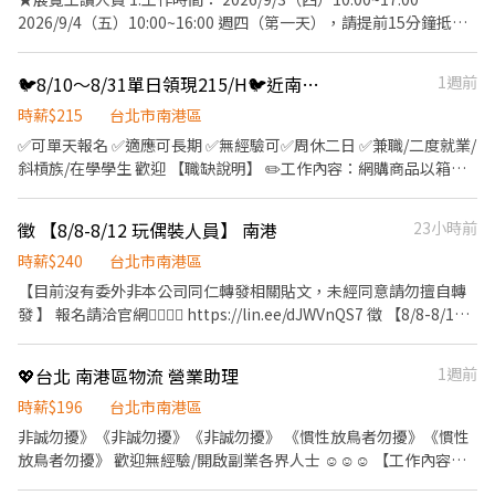
2026/9/4（五）10:00~16:00 週四（第一天），請提前15分鐘抵達
會場。 2.職務內容： •主動跟顧客交換名片(換袋子/換禮物..) •協
助產品推廣、繞場、邀請好友加入以及協助攤位活動等..)
🐦8/10～8/31單日領現215/H🐦近南港車站🐦大夜網購理貨 C2
1週前
時薪$215
台北市南港區
✅可單天報名 ✅適應可長期 ✅無經驗可✅周休二日 ✅兼職/二度就業/
斜槓族/在學學生 歡迎 【職缺說明】 ✏️工作內容：網購商品以箱貨
為主，四輪推車作業搬運，工作單純不須經驗 ✏️工作地點：台北市
南港區重陽路423巷2號 ✏️領薪方式：215/H 下班領現 ✏️工作時間：
徵 【8/8-8/12 玩偶裝人員】 南港
23小時前
(周一到五 晚上都有開班) 凌晨00：00 / 00:30 (當天通知開班時間 )
～07：00（依現場貨量調節上下班時間） PS:周一大夜班 = 周一 跨
時薪$240
台北市南港區
週二 凌晨上班 ⬇️⬇️⬇️應徵方式⬇️⬇️⬇️ 應徵請 + 公司官方 ʟɪɴᴇ 詢問：
【目前沒有委外非本公司同仁轉發相關貼文，未經同意請勿擅自轉
ID ➤ @lisin888 線上應徵 https://lin.ee/jfRTCbq 或電洽阿樂專員
發 】 報名請洽官網👇🏿👇🏿 https://lin.ee/dJWVnQS7 徵 【8/8-8/12
0908615333
玩偶裝人員】 南港 ⚠️ 不怕生 需活潑、主動與來賓互動 ⚠️ 5天連做
者優先錄取 日期｜8/8、9、10、11、12 時間｜13:00-17:00 薪資｜
💖台北 南港區物流 營業助理
1週前
240/H，無供餐不扣薪，結束8/13匯款 工作內容｜穿絨布式玩偶裝
與來賓互動、活潑的跳動、合照、等現場機動性相關工作 特殊需求
時薪$196
台北市南港區
｜身高約145-150，身材適中、活潑熱情主動與來賓互動 地點｜台
非誠勿擾》《非誠勿擾》《非誠勿擾》 《慣性放鳥者勿擾》《慣性
北南港展覽館1館1樓 地址｜臺北市南港區經貿二路1號 服裝需求｜
放鳥者勿擾》 歡迎無經驗/開啟副業各界人士 ☺☺☺ 【工作內容】
上衣：素黑色上衣(可穿著內搭衣在裡面，不可露肩/露腰) 褲子：黑
營業助理 【工作時段】 週一~週五 09:00~17:00 直接投遞履歷 或電