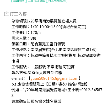
氛圍熱鬧
工作環境舒適
打工吸引度高
打工內容
急徵領現1/20早班南港展覽館進場人員
工作時間：1/20 10:00~15:00(須配合至完工)
工作費用：170/h
需求人數：8位
領薪日期：配合至完工當日領現
工作地點：南港展覽館(台北市南港區經貿二路1號)
工作內容：協助帳篷桌椅木工搬運進場,協助完成交辦
事項
工作服裝：一般服裝 不穿拖鞋 可短褲
報名方式:請寄個人履歷到信箱
e-mail：【
yuan50861453@gmail.com
】
p.s.應徵信標題附上【日期+場次+姓名+電話】
例如：1/20早班南港展覽館進場+王小明+0912-34567
8
請主動告知報名場次姓名電話