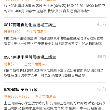
可達時薪上限 240 元！ 超猛出勤獎金（當月最高直接加碼 2,000
🌙 晚班：16:00 - 23:00 ⭐ 夜班：21:00 - 02:00 ⚠️每間店有缺的時段
線上知名連鎖店電商 區域:台北市(南港區) 時段:08:30~18:00 時薪:平
元）： 為了公平起見，獎金依照「當月總工作日」浮動計算，大月
不同，應徵時請告知我要應徵哪一區或哪間店 .˚⊹ ⁺‧ 【薪資制度】
均250~400元 內容:外送包裹 狀態:貨小 貨多 密度高 聯繫:
小月都不吃虧！ 達標第一階【出勤達當月工作日減 2 天】：發放獎
‧⁺ ⊹˚. 💰 在上述時段內，時薪為 $ 225 ~ 240 🪙 若非以上時段，時
@100vttsk 鄒先生 (姓名 電話 可送區域 時段 找鄒先生)
金 500 元 達標第二階【當月工作日全勤】：額外再發 1,500 元！
薪為 $ 196 💰 過00:00 + $ 55 夜班津貼 .˚⊹ ⁺‧ 【 休假制度】 ‧⁺ ⊹˚.
(💡 幫你算好啦：假設當月工作日 22 天，出勤達 20 天多拿 500
0817南港自動化展進場工讀生
4天前
📌 採排休制（無固定休） 🗓️ 周一至週日皆需排班 🚫 周六、周日可
元；出勤滿 22 天，當月直接多拿 2,000 元出勤獎金入袋！) 🍱 員工
排休不可固定休 .˚⊹ ⁺‧ 【上班地點】 ‧⁺ ⊹˚. 👉士林區 台北士林店
日薪$1700
台北市南港區
專屬優惠： 員工訂餐享 8 折優惠，午餐直接幫你省一筆！ 🎊 【限時
📍台北市士林區中山北路五段602號 👉內湖區 台北西湖店📍台北市
#攤位貨架組裝擺設 #印刷品擺放 #其他物品搬運定位 #協助佈置物
加碼】3,000元久任獎金： 只要在 6 月底前入職，且「平日穩定出
內湖區內湖路一段283號 台北舊宗二店📍台北市內湖區舊宗路一段
安裝 #午休一小時，中午供餐不計薪 #請穿著方便、好活動的服裝 #
勤」，期滿直接額外爽領 3,000 元！ 🧩【我們希望你是這樣】 ✔ 配
275號 👉大安區 羅斯福店📍台北市大安區羅斯福路二段45號 台北麟
需簽立勞報單
合度高：必須能「週一至週五」每天穩定排班出勤 🌟 ✔ 有餐飲或服
光店📍台北市大安區和平東路三段406巷8號 台北復興二店📍台北市
務業經驗更棒 ✔ 不怕生、願意熱情招呼上班族 ✔ 反應快、口條清
大安區復興南路二段273號 台北光復店📍台北市大安區光復南路286
0904南港半導體展撤場工讀生
4天前
楚、細心、有責任感 ✔ 身體健康、能穩定出勤、不亂請假 ⚠️ 臨時
號 👉中山區 台北長春店📍台北市中山區長春路172號 台北南京五店
時薪$250
台北市南港區
性、超短期、常無法到班者請勿試 想賺午餐小時光、又想和好團隊
📍台北市中山區南京東路三段210之1號 👉中正區 林森二店📍台北
一起穩穩賺錢嗎？ 那你就是我們要找的夥伴！🔥🙌 趕快投遞履歷
#攤位貨架拆除裝箱 #其他物品裝箱上車 #協助佈置用拆除 #印刷品
市中正區林森南路1號 台北濟南店📍台北市中正區濟南路二段66號
吧！
整理裝箱 #請穿著方便、好活動的服裝 #需簽立勞報單
台北館前店📍台北市中正區館前路8號 台北公園店📍台北市中正區
公園路30-1號 台北南昌店📍台北市中正區南昌路一段149號 👉松山
區 台北民生店📍台北市松山區民生東路三段135號 台北民權店📍台
課後輔導 安親 行政
5天前
北市松山區民權東路三段128號 台北南京二店📍台北市松山區南京
時薪$200 ~ $300
台北市南港區
東路五段162號 台北南京六店📍台北市松山區南京東路四段57號 👉
信義區 忠孝四店📍台北市信義區忠孝東路五段522號 台北101店📍
上班時間為小學生放學時間 如長時間上班時間可以討論 點名 確認學
台北市信義區市府路45號 台北夢廣場店📍台北市信義區松高路11號
生出席狀況 協助學生事務 協助完成作業 等 星期一 中午12點後 星期