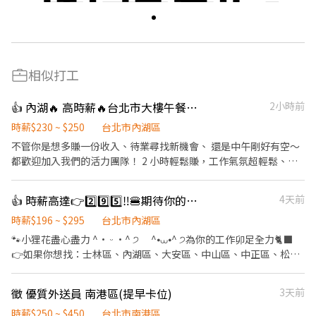
相似打工
👍 內湖🔥 高時薪🔥台北市大樓午餐發餐小幫手招募中（內湖）#高薪 #
2小時前
時薪$230 ~ $250
台北市內湖區
不管你是想多賺一份收入、待業尋找新機會、 還是中午剛好有空～
都歡迎加入我們的活力團隊！ 2 小時輕鬆賺，工作氣氛超輕鬆、超
好上手！ ✨ 我們的工作超單純 ✨ ・不需叫賣、不需推銷 ・餐點全
部預訂，不用擔心人潮混亂 📍【工作地點】 台北市商辦大樓：信義
👍 時薪高達👉2️⃣9️⃣5️⃣‼️🍔期待你的「麥」力演出🍟餐飲服務員
4天前
大安 / 內湖 / 松山 🧑‍💼【你要做什麼？】 1️⃣ 在指定地點等待餐盒送
達 2️⃣ 核對報表確認餐點正確性 3️⃣ 協助大樓上班族領取午餐 → 結算
時薪$196 ~ $295
台北市內湖區
訂單 → 直接下班！ ⏰【上班時間】 11:00 ～ 13:00（多數情況
🐾小狸花盡心盡力 ^• ᵕ •^ ੭ ^⦁⩊⦁^ ੭為你的工作卯足全力🐈‍⬛
12:45 就能提早下班超讚！） 📌 週一至週五（見紅就休，國定假日
👉如果你想找：士林區、內湖區、大安區、中山區、中正區、松山
放假） 💰【全新升級！超狂薪資福利】 👉 「自己的薪水自己爭
區、信義區、文山區的職缺請繼續看下去 👉如果你有其他地區或其
取，做越久領越多！」 基本高時薪： 起薪 215 元。 累積工時調薪
他職缺想參考，也可以私訊我唷 .˚⊹ ⁺‧ 【工作內容】 ‧⁺ ⊹˚. 🍎 顧
徵 優質外送員 南港區(提早卡位)
3天前
（自動打怪升級制）： 累積滿 252 小時（約正常排班半年），時薪
客服務 🍌 炸物製餐 🍑 廚具、環境清潔維護 🫐 主管交辦事宜 🍉 內外
直接大躍進至 230 元！ 之後每再滿 252 小時，時薪再加 5 元，最高
場都會接觸唷 .˚⊹ ⁺‧ 【工作時間】 ‧⁺ ⊹˚. ☀️ 早班：07:00 - 14:00
時薪$250 ~ $450
台北市南港區