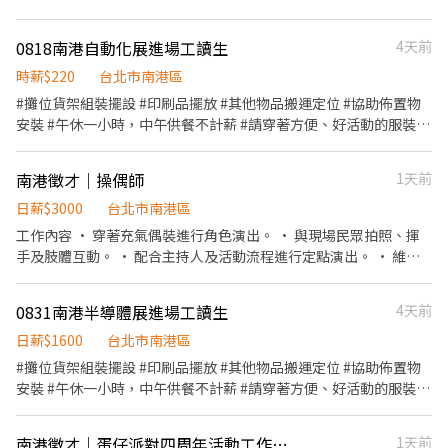
👉文山區 台北興隆店📍台北市文山區興隆路三段54號 台北指南店
二 下午4點後 星期三 中午12點後 星期四 中午12點後 星期五中午12
📍台北市文山區指南路二段67號 台北木新店📍台北市文山區木新路
點後 有以下資格擇一尤佳： 1.高級中等以下學校、幼稚園或幼兒園
0818南港自動化展進場工讀生
4天前
三段174號 台北動物園三店📍台北市文山區新光路二段30號 .˚⊹ ⁺‧
合格教師、幼兒園教保員、助理教保員。 2.曾依中小學兼任代課及
【超級亮點】 ‧⁺ ⊹˚. 💼 勞保・勞退・團保 ⛽ 汽機車油資補貼 🔧 汽
代理教師聘任辦法或國民中小學教學支援工作人員聘任辦法聘任之
時薪$220
台北市南港區
機車修繕補貼 🤝 推薦好友獎金 $600/人 📆 國定假日上班享雙倍薪資
教師。但教學支援工作人員為高級中等以下學校畢業者，應經直轄
#攤位貨架組裝擺設 #印刷品擺放 #其他物品搬運定位 #協助佈置物
💥 .˚⊹ ⁺‧ 【 想聯繫我】 ‧⁺ ⊹˚. ☝️ 點選【立即應徵】我會速度回覆
市、縣（市）政府教育、社政或勞工相關機關自行或委託辦理之一
安裝 #午休一小時，中午供餐不計薪 #請穿著方便、好活動的服裝 #
你！ ✌️ 或加入 🅻🅸🅽🅴：https://lin.ee/8rsUSDv 🤟 留言「姓名＋
百八十小時課後照顧服務人員專業訓練課程結訓。 3.公私立大專校
需簽立勞報單
電話＋截圖職缺」就能聯繫上～ 若想參考其他職缺，可以到我的
院以上畢業，並修畢師資培育規定之教育專業課程者。 4.符合兒童
Threads，看更多更多的職缺喔♬ My Threads：tsaipei_ruby
南港徵才｜操偶師
1天前
及少年福利機構專業人員資格。但不包括保母人員。 5.高級中等以
https://reurl.cc/7b2vad 別害羞❌別害怕❌找工作聯繫我⭕
上學校畢業，並經直轄市、縣（市）教育、社政或勞工等相關單位
日薪$3000
台北市南港區
自行或委託辦理之一百八十小時課後照顧服務人員專業訓練課程結
工作內容 • 穿著充氣偶裝進行角色演出。 • 與現場民眾拍照、揮
訓。
手及肢體互動。 • 配合主持人及活動流程進行定點演出。 • 維持
角色活潑、可愛且親切的形象。 • 配合工作人員協助穿脫及整理偶
裝。 應徵條件 • 身高155 公分左右。 • 體力良好且不怕悶熱。 •
0831南港半導體展進場工讀生
4天前
個性活潑，肢體表現力佳。 • 可接受穿著大型充氣偶裝進行活動。
• 工作時需保持角色狀態，不可自行掀開頭套。 • 有操偶、舞蹈、
日薪$1600
台北市南港區
表演或帶動跳經驗者優先。 • 無幽閉恐懼、呼吸或心血管相關不適
#攤位貨架組裝擺設 #印刷品擺放 #其他物品搬運定位 #協助佈置物
者為佳。 休息安排 • 原則上每整點安排休息約 20 分鐘。 • 實際演
安裝 #午休一小時，中午供餐不計薪 #請穿著方便、好活動的服裝 #
出及休息時段依現場活動流程調整。 • 工作期間將有協助人員陪
需簽立勞報單
同，引導動線並維護操偶人員安全。 服裝與自備物品 • 偶裝內請穿
南港徵才｜蛋仔派對四周年活動工作人員】
1天前
著輕薄、透氣且方便活動的短袖上衣。 • 下身請穿運動長褲或貼身