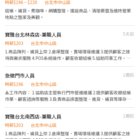
長的教育訓練 ●舒適的就業環境 ●豐厚的各類獎金，兼職也享三節
時薪$196 ~ $220
台北市中山區
●透明的升遷制度，轉正年資可累計 【工作內容】 （1）門市產品
結帳，補貨，煮咖啡，網購整理，擺設商品、清理櫥窗及維持營業
銷售、顧客服務 （2）專業衛教諮詢、學習醫療相關知識 （3）醫療
地點之整潔及美觀。
產品銷售及陳列 （4）每月排班需100小時以上、平假日皆需輪班 請
立即按下【我要應徵】！！
寶雅台北林森店-兼職人員
5天前
時薪$203
台北市中山區
1.商品陳列、補貨上架 2.倉庫整理、賣場環境維護 3.提供顧客之接
待與需求服務 4.POS系統操作，顧客收銀結帳 5.協助同事工作，完
成主管交辦事項 6.依分店營運狀況配合排班
急徵門市人員
1週前
時薪$196
台北市中山區
🔺工作內容： 1.協助店主管執行門市營運維護 2.提供顧客收銀結帳
作業、顧客諮詢等服務 3.負責商品排面整理、進貨、補貨等庫存管
理作業 4.負責門市設備與環境清潔以維護商店形象 5.其他店長、副
店長交辦事項 排班制，各班時段： 🔸早班：07:00~15:00 🔸中班：
寶雅台北南西店-兼職人員
1週前
15:00~23:00 (可能依當區需求，支援其他門市)
時薪$203
台北市中山區
1.商品陳列、補貨上架 2.倉庫整理、賣場環境維護 3.提供顧客之接