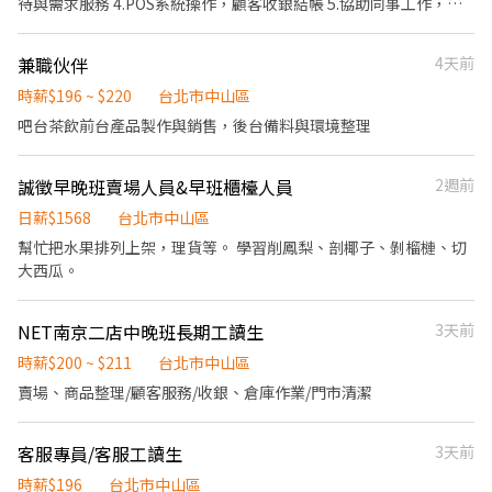
待與需求服務 4.POS系統操作，顧客收銀結帳 5.協助同事工作，完
成主管交辦事項 6.依分店營運狀況配合排班
兼職伙伴
4天前
時薪$196 ~ $220
台北市中山區
吧台茶飲前台產品製作與銷售，後台備料與環境整理
誠徵早晚班賣場人員&早班櫃檯人員
2週前
日薪$1568
台北市中山區
幫忙把水果排列上架，理貨等。 學習削鳳梨、剖椰子、剝榴槤、切
大西瓜。
NET南京二店中晚班長期工讀生
3天前
時薪$200 ~ $211
台北市中山區
賣場、商品整理/顧客服務/收銀、倉庫作業/門市清潔
客服專員/客服工讀生
3天前
時薪$196
台北市中山區