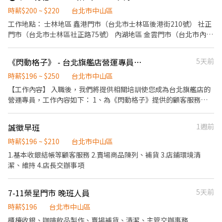
（日薪制）： 11.5小時 2584元 12小時 2748元 12.5小時 2912元 享
高額獎金！表現佳者日薪高達10000元 ⸻ 【工作時間】 北車 整
時薪$200 ~ $220
台北市中山區
天班：9:30-22:00 中山誠品：週日至週四10:30-22:00 / 週五週六
工作地點： 士林地區 鑫港門市（台北市士林區後港街210號） 社正
10:30-22:30 松菸誠品：10:30-22:00 信義A8 : 10:30-22:00 ⸻
門市（台北市士林區社正路75號） 內湖地區 金雲門市（台北市內湖
【工作地點】 □ 中山南西誠品B1 □ 台北車站微風2樓 □ 松菸誠品
區星雲街136號） 鑫碁泰門市（台北市康寧路三段65號） 克里斯門
B1 □ 信義A8 B1 ⸻ 【我們在找的人】 喜歡發試吃！ 喜歡與人
市（台北市內湖區五分街33號1 樓） 東湖門市（台北市內湖區五分
《閃動格子》 - 台北旗艦店營運專員-兼職
5天前
互動，樂於分享產品 積極主動、具備銷售熱情 對高額獎金有熱情者
街62號） 中山地區（大直） 大永門市（台北市中山區明水路581巷
尤佳！ 長期工作者為主，短期勿試，謝謝理解。 ⸻ 【面試資
15號） 另有專職人員職缺 早、晚班41000-42000（休8天） 夜班
時薪$196 ~ $250
台北市中山區
訊】 線上通訊軟體面試 ⸻ 【了解我們更多】 官方網站：
43000-45000（休8天）
【工作內容】 入職後，我們將提供相關培訓使您成為台北旗艦店的
https://www.lovin.tw/ Instagram：
營運專員，工作內容如下： 1、為《閃動格子》提供的顧客服務，
https://www.instagram.com/lovin.520/ Facebook：
引導玩家體驗互動遊戲。 2、操作遊戲系統。 3、確保玩家安全並享
https://www.facebook.com/share/168oUCHwrP/?
受遊戲體驗。 4、參與遊戲活動的執行。 5、維護店面秩序，確保遊
mibextid=LQQJ4d
誠徵早班
1週前
戲區域整潔並符合安全標準。 6、 其他主管交辦事項。
時薪$196 ~ $210
台北市中山區
1.基本收銀結帳等顧客服務 2.賣場商品陳列、補貨 3.店鋪環境清
潔、維持 4.店長交辦事項
7-11榮星門市 晚班人員
5天前
時薪$196
台北市中山區
櫃檯收銀、咖啡飲品製作、賣場補貨、清潔、主管交辦事務