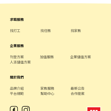
━━━━━━━━━━━━ 📩 【火速卡位應徵流程】 ➊ 點擊填寫
廠商制式履歷（1分鐘完成，快速安排送審）： 👉
https://reurl.cc/Wbek79 🔒 【隱私防線】個資僅供廠商審核，敏感
求職服務
欄位（身分證/詳細地址）錄取前皆可先不填！ ➋加入留言： 👉
https://lin.ee/OBnhVN5 私訊留下 ⌜姓名+電話 +應徵蝦皮門市人
找打工
找任務
找家教
員」💥
企業服務
刊登方案
加值服務
企業儲值方案
人派儲值方案
關於我們
品牌介紹
家教服務
最新公告
平台規範
幫助中心
合作提案