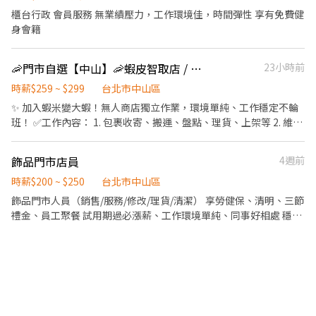
櫃台行政 會員服務 無業績壓力，工作環境佳，時間彈性 享有免費健
身會籍
🦐門市自選【中山】🦐蝦皮智取店 / 免經驗、快速報到 💰時薪 259 - 29
23小時前
時薪$259 ~ $299
台北市中山區
✨ 加入蝦米變大蝦！無人商店獨立作業，環境單純、工作穩定不輪
班！ ✅工作內容： 1. 包裹收寄、搬運、盤點、理貨、上架等 2. 維持
門市作業區環境、清潔維護作業 3. 智取店為無人商店，有單日跑點
1-5間門市 4. 須配合蝦皮店到店工作內容調整 5. 須配合鄰近有人店
飾品門市店員
4週前
門市支援 🌙🌙夜班說明🌙🌙 工作型態：為每日跑點約3–10家門市，
跑點距離約16km內 需可配合(早班/晚班)擇一於門市安排受訓 🔔需
時薪$200 ~ $250
台北市中山區
有機車&駕照🔔 ⸻ ✅工作時間： 🔹早班：07:00-12:00、07:30-
飾品門市人員（銷售/服務/修改/理貨/清潔） 享勞健保、清明、三節
12:30、08:00-13:00、08:30-13:30 🔹晚班：17:30-22:30、17:30-
禮金、員工聚餐 試用期過必漲薪、工作環境單純、同事好相處 穩定
23:30、18:30-22:30、18:30-23:30 (上班時數為2~6小時依實際情況
月排班，保證連休、保證天數、小時數 上班時段均可討論調整排班
而定) 🔹夜班 ：23:30–03:30 (上班時數為2~4小時依實際情況而定)
🔹假日早班：07:00-12:00 🔹假日晚班：17:30-23:30 (上班時數為
2~6小時，一個月至少6天，依實際情況而定) ⸻ ✅工作待遇：
日班時薪=$259 晚班另有獎金+20=時薪$279 夜班另有獎金+40=時
薪$299 ━━━━━━━━━━━━━ 📍 【熱門開缺地點】大安、
松山、 內湖、信義 、大同、文山、中正、南港、萬華、北投、士林