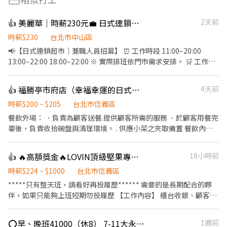
👍 美麗華｜時薪230元💼 日式連鎖超市PT｜部門自選
2天前
時薪$230
台北市中山區
📢【日式連鎖超市｜兼職人員招募】 ⏰ 工作時段 11:00–20:00
13:00–22:00 18:00–22:00 ※ 實際排班依門市需求安排。 🛒 工作內
容 各部門皆需配合店內清潔作業。 🍎 青果部門 日本進口水果及蔬
果整理 水果挑選、裝盒、裝袋 簡易水果切製 地瓜販售 🍱 熟食部門
👍 福勝亭市府店（幸福幸運的日式豬排店）
4天前
製作Pizza、炸物、便當及各式熟食 使用蒸烤箱製作餐點 餐點組裝
與出餐 🛍️ 食品部門 日本進口零食、泡麵、飲料、調味料、乳製品補
時薪$200 ~ $205
台北市信義區
貨 商品陳列與整理 需搬運較重商品 🏪 店舖管理部門 收銀結帳 協助
餐飲外場： ．負責為顧客送餐.提供顧客所需的服務 ．於顧客用餐完
自助結帳機 顧客服務與動線引導 店內清潔 試吃活動支援 - 💰 時薪：
畢後，負責收拾碗盤與清理環境。 . 供應小菜之夾取備置 餐飲內
230元 📍 **工作地點：**臺北市中山區敬業三路20號 - 👇👇快速應徵
場： ．負責備置各種食材。 ．負責清理工作環境、設備和餐具。 ．
通道👇👇 🔜請加入專員窗口 : https://lin.ee/sSSCigY 加入後留言:姓
準備不同餐點所需要的食材。 #徵長期內場與外場員工.短期勿試 #
👍 🔥高額獎金🔥LOVIN頂級堅果專櫃銷售員
18小時前
名/電話/找威利 安排面試日系超市(美麗華) ⛔無抽成無費用✊其他職
需具備服務熱忱與責任感佳 #薪資轉帳需具備永豐銀行帳戶 #需要做
缺也可詢問👌安心就業免煩惱
餐飲人員體檢 歡迎各位小夥伴一起加入這個大家庭！❤ 工作內容非
時薪$224 ~ $1000
台北市信義區
常簡單🍰 沒有經驗也沒關係👌 內場外場都會學到 不用緊張 大家同
*****只有整天班，請看好再投履歷****** 需要的是長期配合的夥
事人都非常好都願意有耐心得教你們😚😚 一步一步慢慢學習肯定學
伴，如果只能夠上班短期勿投履歷 【工作內容】 櫃台收銀、顧客接
得起來↗️ 徵得就是正在看這篇的你 不用害羞 趕快加入我們吧～🤪🤪
待、產品介紹銷售 平板系統操作、協助門市基本作業 能獨立負責早
班開店、晚班閉店作業 一定要發試吃！ ⸻ 【薪資制度】 整天班
⭕早、晚班41000（休8） 7-11大永門市 另有大直/內湖/社子 可選
1週前