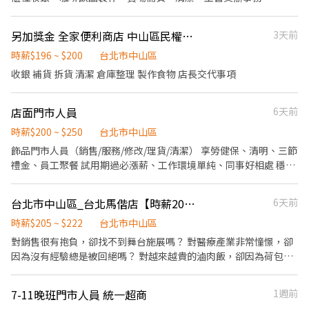
另加獎金 全家便利商店 中山區民權西路
3天前
時薪$196 ~ $200
台北市中山區
收銀 補貨 拆貨 清潔 倉庫整理 製作食物 店長交代事項
店面門市人員
6天前
時薪$200 ~ $250
台北市中山區
飾品門市人員（銷售/服務/修改/理貨/清潔） 享勞健保、清明、三節
禮金、員工聚餐 試用期過必漲薪、工作環境單純、同事好相處 穩定
月排班，保證連休、保證天數、小時數 上班時段均可討論調整排班
台北市中山區_台北馬偕店【時薪205起★無經驗可★福利優】_門市兼職、實習
6天前
時薪$205 ~ $222
台北市中山區
對銷售很有抱負，卻找不到舞台施展嗎？ 對醫療產業非常憧憬，卻
因為沒有經驗總是被回絕嗎？ 對越來越貴的滷肉飯，卻因為荷包縮
水不敢加顆蛋嗎？ 想要一份既能幫助別人，又能學習超實用的健康
管理知識的工作嗎？ 我們在找你/妳！！ 起薪205，通過考核調薪
7-11晚班門市人員 統一超商
1週前
【210起】，每月額外另享月獎金！ ●高於連鎖界的時薪 ●促進成