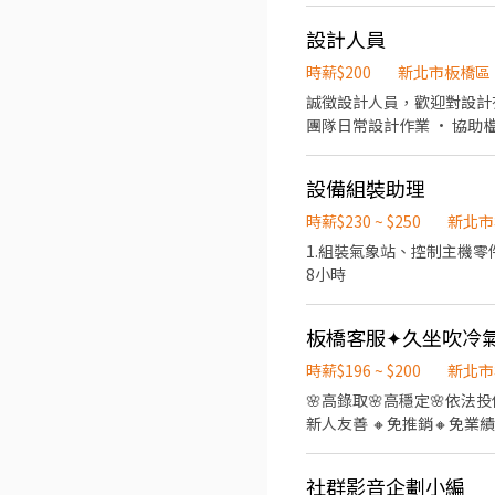
powerpoint、google drive等操作技能 【加分條件】 善於撰寫消費者使用心得
設計人員
善於查找資料。 懂觀察、
是保有耐心。】
時薪$200
新北市板橋區
誠徵設計人員，歡迎對設計有興趣的你加入。 工作內容： • 協助設計活動文
設備組裝助理
時薪$230 ~ $250
新北市
1.組裝氣象站、控制主機零件
8小時
時薪$196 ~ $200
新北市
🌸高錄取🌸高穩定🌸依法投保 🌸歡迎二度就業🌸舒服 久坐 吹冷氣 - ▶【工作內容】： 💖線上客服、資料整理 💖良
新人友善 🔸免推銷🔸免業
09:00-18:00 10:00-19:
@edb4445b ▸ 留言
社群影音企劃小編