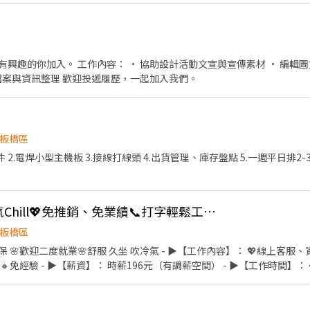
文章，懂得體驗生活。 對於未知領域抱有好奇且
發想，有效表達自我創意。 【我們期望有條理、負責任的夥伴加入我們，
宣與宣傳素材 • 編輯圖文內容並優化排版 • 支援
團隊日常設計作業 • 協助檔案與資訊整理 歡迎投遞履歷，一起加入我們。
板橋區
 2.電焊小型主機板 3.接線打線頭 4.出貨管理、庫存盤點 5.一週平日排2-
板橋客服✦久坐吹冷氣Chill💖免推銷、免業績📞打字輕鬆工作、免經驗｜環境友善
板橋區
好工作環境、
績🔸免經驗 - ▶【薪資】： 時薪196元（有調薪空間） - ▶【工作時間】
00 11:00-20:00 - ⭐⭐排休制 休8天⭐⭐ - ▸加入快速回覆📞：https://lin.ee/
姓名✚電話✚職缺截圖💗 ✨無須任何費用♡歡迎詢問✨ ❌一律視訊面試﹐勿直