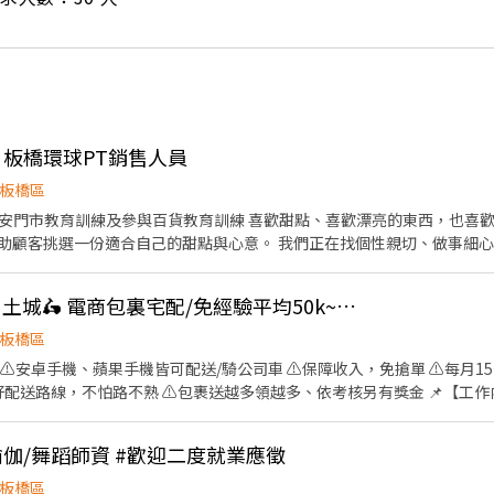
柏蒂｜板橋環球PT銷售人員
板橋區
貨教育訓練 喜歡甜點、喜歡漂亮的東西，也喜歡和人互動嗎？ 在卡柏蒂，
助顧客挑選一份適合自己的甜點與心意。 我們正在找個性親切、做事細
貨、補貨、陳列與庫存盤點 ●維持門市及商品展示區整潔 ●協助簡單電腦
👍 💖可週領現/板橋、土城🛵 電商包裏宅配/免經驗平均50k~70k/公司車
你】 ●喜歡與人互動，具親和力與服務熱忱 ●細心負責，重視
甜點、美感與生活風格品牌 ●願意學習商品知識及銷售技巧 ●具門市、零
板橋區
 ⚠️安卓手機、蘋果手機皆可配送/騎公司車 ⚠️保障收入，免搶單 ⚠️每月1
排好配送路線，不怕路不熟 ⚠️包裹送越多領越多、依考核另有獎金 📌【工作內
遇】 平均收入約50～70K 📍【工作地點】 新北市板橋區、土城區、蘆洲
#瑜伽/舞蹈師資 #歡迎二度就業應徵
 👉https://reurl.cc/V292KN 🔒 【隱私防線】個資僅供廠商
言： 👉https://lin.ee/OBnhVN5 私訊留下 ⌜姓名+電話 +應徵電
板橋區