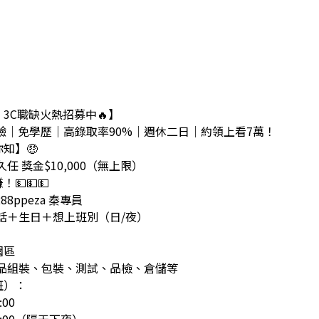
｜3C職缺火熱招募中🔥】
經驗｜免學歷｜高錄取率90%｜週休二日｜約領上看7萬！
知】🤑
久任 獎金$10,000（無上限）
💵💵💵
88ppeza 秦專員
電話＋生日＋想上班別（日/夜）
】
園區
產品組裝、包裝、測試、品檢、倉儲等
班）：
:00