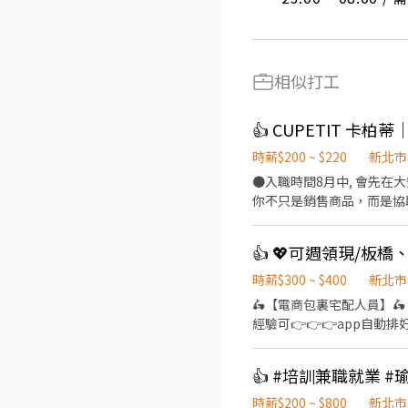
相似打工
👍 CUPETIT 卡
時薪$200 ~ $220
新北市
●入職時間8月中, 會先在大安門市教育訓練及參與百
你不只是銷售商品，而是協
夥伴加入。 【工作內容】 ●接待顧客，介紹商品並提供試吃服務 ●依照顧客需求推薦合適的甜點與禮盒 ●負責結帳、商品包裝
與門市取貨作業 ●商品進
早、晚班及假日排班 ●可配合店鋪輪調或支援者尤佳 【我們希望
商品與服務細節S ●喜歡
時薪$300 ~ $400
新北市
🛵【電商包裏宅配人員】🛵
經驗可👉👉👉app自動
【上班時間】 一~日 09:00~18:00 排休制 💵【薪資待
區、三重區<== 任選 --------------------⬇️應徵方式⬇️------------------------- 📩 【火速卡位應徵流程】 ➊ 點擊填寫廠商制式履
👍 #培訓兼職就業 
歷（1分鐘完成，快速安排送審）：
址）錄取前皆可先不填！ ➋加入留
時薪$200 ~ $800
新北市