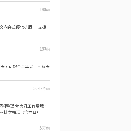
1週前
對於繁雜重複的工作事項，還
1週前
3天，可配合半年以上 6.每天
20小時前
： ✢ 排休輪班（含六日）
bWWeLDF ▸ 朱專員：
接到現場應徵❌
5天前