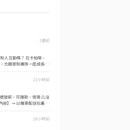
1週前
心，也願意和團隊一起成長的
行政及主管交辦事項 ●配合
22小時前
售、餐飲或百貨經驗者佳
5號發薪，可匯款、領現 ⚠️沒
容】 ↪︎ 以機車配送包裏 ⏰
18小時前
審核，敏感欄位（身分證/詳細地
商包裏外送」💥