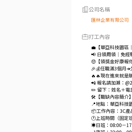
公司名稱
匯林企業有限公司
打工內容
💼【華亞科技園區
📢 日領周領｜免
🤑【領獎金好康報你
🎉💰任職滿3個月➜
🔥🔥現在進來就是賺！
📲 報名請加瀨：@2
✏️ 留下：姓名＋
🛠️【職缺內容簡介
📍地點：華亞科技
📦工作內容：3C
🕐上班時間（固定
☀️日班：08:00－17