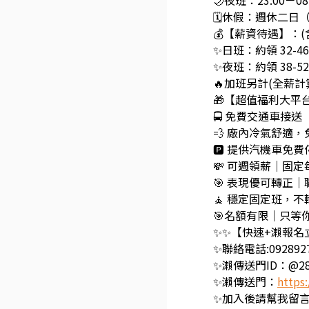
🌙夜班：23:00－
🗓️休假：週休二
💰【薪資待遇】：(
✨日班：約領 32-4
✨夜班：約領 38-5
🔥加班另計(全薪計
🎁【超值福利大平
🚍 免費交通車接
💨 廠內冷氣舒適
🅿️ 提供汽機車免
💸 可週領薪｜固定
🎯 表現優可轉正
🧘 穩定固定班，
🎯名額有限｜只等
✨✨【快速+瀨報名
✨聯絡電話:0928927
✨瀨傳送門ID：@28
✨瀨傳送門：
https:
✨加入後請幫我留言