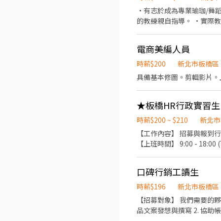
•有志於成為專業瑜珈/舞蹈老師的求職者。 •願意投入時間和精力進行專業學
的教練親自指導。 •實際教學的機會，幫助您在實踐中成長，提升教學技巧。 •培訓期內提供兼職工作機會，您可以一邊學習一
邊獲得收入。
電商美編人員
時薪$200
新北市板橋區
具備基本修圖。剪輯影片。
時薪$200 ~ $210
新北市
【工作內容】 招募與報到行
【上班時間】 9:00 - 18
口碑行銷工讀生
時薪$196
新北市板橋區
【招募對象】 我們需要的夥伴是
品文案發想與撰寫 2. 協助帳
案聯繫辦理 6. 專案庶務執行 7. 執行主