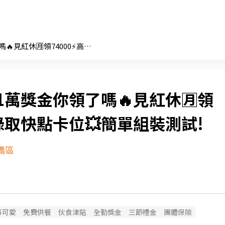
🚀1萬獎金你領了嗎🔥見紅休🈷️領74000⚡高錄取快點卡位💥簡單組裝測試!
1萬獎金你領了嗎🔥見紅休🈷️領
高錄取快點卡位💥簡單組裝測試!
橋區
事可愛
免費供餐
伙食津貼
全勤獎金
三節禮金
團體保險