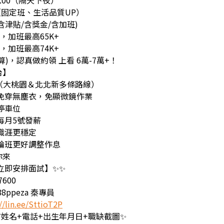
08:00（隔天下夜）
日（固定班、生活品質UP）
含津貼/含獎金/含加班)
6，加班最高65K+
2，加班最高74K+
算)，認真做約領 上看 6萬-7萬+！
台】
送（大桃園＆北北新多條路線）
，免穿無塵衣，免顯微鏡作業
費停車位
每月5號發薪
｜職涯更穩定
不輪班更好調整作息
你來
立即安排面試】✨✨
600
8ppeza 秦專員
//lin.ee/SttioT2P
姓名+電話+出生年月日+職缺截圖✨