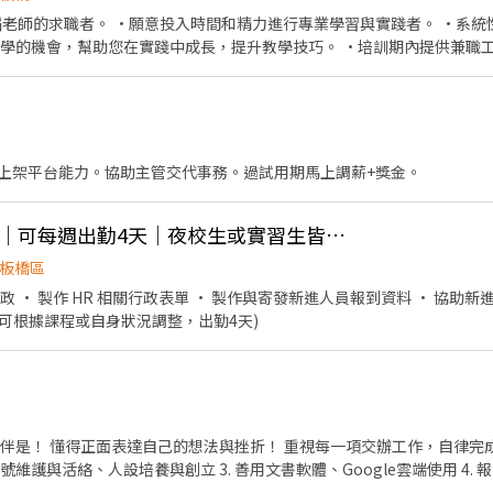
習與實踐者。 •系統性的培訓計劃，由經驗豐富
上架平台能力。協助主管交代事務。過試用期馬上調薪+獎金。
★板橋HR行政實習生｜可每週出勤4天｜夜校生或實習生皆可_203
板橋區
政 • 製作 HR 相關行政表單 • 製作與寄發新進人員報到資料 • 協助
:00 (可根據課程或自身狀況調整，出勤4天)
！ 懂得正面表達自己的想法與挫折！ 重視每一項交辦工作，自律完成工作！ 【工作內容】
號維護與活絡、人設培養與創立 3. 善用文書軟體、Google雲端使用 4. 
管交辦事項或庶務辦理 8. 協助公司環境維護 【必備條件】 必須具備word、excel、