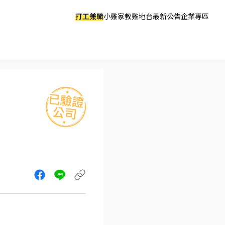
打工兼職
小雞家教
雞地台
最新公告
企業專區