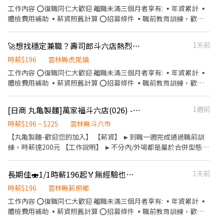
金 ✔ 一年4次考核調薪 ✔ 表現優秀有機會晉升管理職 📍工作地點：
工作內容 ⭕復職同仁大歡迎 離職未滿三個月者享有: ▪年資累計 ▪
人數 1~20人
斗六市大學路二段300號 🕘上班時間：09:00－23:00（依照雙方排
體檢費用補助 ▪薪資照舊計算 ⭕招募條件 ▪職前教育訓練，歡迎
班安排） 🌟離職未滿3個月的夥伴回任，享年資延續、體檢費補助
無經驗者加入!! ▪歡迎二度就業、外籍學生、實習簽約 ▪彈性排
及原薪資計算。 如果你正在找一份可以兼顧課業、收入穩定、工作
班：8:30~23:30(請於面試時與主管確認班表) ⭕工作內容 ▪外場 帶
🚀想找穩定兼職？壽司郎斗六店熱烈招募中！
1天前
氣氛好的打工， 歡迎加入我們，一起把美味帶給每一位客人！🍣
客入座→介紹、服務→商品提供→食材補充→確認結帳金額→收銀
結帳 等 ▪內場 商品進貨、準備、整理→料理製作→提供餐點→餐具
時薪$196
雲林縣虎尾鎮
清洗洗碗→庫存盤點、出貨 等 ⭕獎金福利 ▪生日禮券 ▪不定期活
工作內容 ⭕復職同仁大歡迎 離職未滿三個月者享有: ▪年資累計 ▪
動競賽獎金 ▪一年4次考核及調薪 ▪加班費可是以【5分鐘】為單位
體檢費用補助 ▪薪資照舊計算 ⭕招募條件 ▪職前教育訓練，歡迎
計算喔 ⭕企業魅力 ▪「以人為本」注重團隊合作及交流，採納同仁
無經驗者加入!! ▪歡迎二度就業、外籍學生、實習簽約 ▪彈性排
的意見，提升參與感 ▪除學習到日本商業禮儀、衛生知識及專業的
班：8:30~23:30(請於面試時與主管確認班表) ⭕工作內容 ▪外場 帶
[日商 丸亀製麵]萬家福斗六店(026) - 長期兼職夥伴｜工讀生｜彈性排班
1週前
烹飪技巧，還可接觸店鋪的經營管理，例如：成本控管及數據分析
客入座→介紹、服務→商品提供→食材補充→確認結帳金額→收銀
等專業知識 ▪升遷快速且制度完善，依努力及成果將有升遷加薪的
結帳 等 ▪內場 商品進貨、準備、整理→料理製作→提供餐點→餐具
時薪$196 ~ $225
雲林縣斗六市
機會 ▪享有完善的福利制度，加班費為5分鐘為單位計算，重視員
清洗洗碗→庫存盤點、出貨 等 ⭕獎金福利 ▪生日禮券 ▪不定期活
【丸亀製麵-歡迎您的加入】 【薪資】 ►到職一週完成通過職前訓
工的辛勤付出 ▪計畫拓展全台灣，讓更多人有機會品嚐美味平價壽
動競賽獎金 ▪一年4次考核及調薪 ▪加班費可是以【5分鐘】為單位
練，時薪達200元 【工作說明】 ►不分內/外場都是屬於合併型態的
司，致力成為頂尖品牌 職務類別 餐飲服務生、工讀生、門市／店員
計算喔 ⭕企業魅力 ▪「以人為本」注重團隊合作及交流，採納同仁
工作內容：製麵、煮麵、製作高湯、洗切食材備料、炸天婦羅、包
／專櫃人員 工作待遇 時薪196~215元 （固定或變動薪資因個人資歷
的意見，提升參與感 ▪除學習到日本商業禮儀、衛生知識及專業的
飯糰、收銀結帳、洗碗、收拾餐具、環境清潔..等 【工作時間】 ►
或績效而異） 工作性質 兼職 - 長期工讀、假日工讀、暑假工讀 上班
長期佳🍣1/1時薪196起🏅無經驗也可以輕鬆上手🎊彈性排班🌟每五分鐘計算加班費💯
1天前
烹飪技巧，還可接觸店鋪的經營管理，例如：成本控管及數據分析
彈性排班08:30-23:00（面試時請於主管確認排班時間） 【薪資福
地點 雲林縣斗六市大學路二段300號 上班時段 日班/晚班/假日班，
等專業知識 ▪升遷快速且制度完善，依努力及成果將有升遷加薪的
利】 1. 提供員工餐 2. 國定假日雙倍薪 3. 提供優秀同仁績效獎金 4.
時薪$196
雲林縣莿桐鄉
9:00~23:00，需輪班 休假制度 依公司規定 可上班日 一個月內 需求
機會 ▪享有完善的福利制度，加班費為5分鐘為單位計算，重視員
久任獎金 5. 生日禮卷 6. 滿年資享特休假 7.福委會福利補助 ★★多項
工作內容 ⭕復職同仁大歡迎 離職未滿三個月者享有: ▪年資累計 ▪
人數 1~20人
工的辛勤付出 ▪計畫拓展全台灣，讓更多人有機會品嚐美味平價壽
福利歡迎您加入我們★★
體檢費用補助 ▪薪資照舊計算 ⭕招募條件 ▪職前教育訓練，歡迎
司，致力成為頂尖品牌 職務類別 餐飲服務生、工讀生、門市／店員