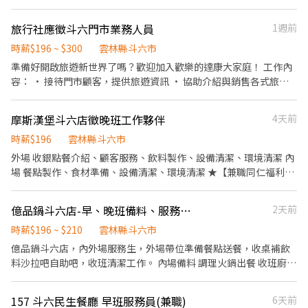
無經驗者加入!! ▪歡迎二度就業、外籍學生、實習簽約 ▪彈性排
／專櫃人員 工作待遇 時薪196~215元 （固定或變動薪資因個人資歷
班：8:30~23:30(請於面試時與主管確認班表) ⭕工作內容 ▪外場 帶
或績效而異） 工作性質 兼職 - 長期工讀、假日工讀、暑假工讀 上班
旅行社應徵斗六門市業務人員
1週前
客入座→介紹、服務→商品提供→食材補充→確認結帳金額→收銀
地點 雲林縣斗六市大學路二段300號 上班時段 日班/晚班/假日班，
結帳 等 ▪內場 商品進貨、準備、整理→料理製作→提供餐點→餐具
時薪$196 ~ $300
雲林縣斗六市
9:00~23:00，需輪班 休假制度 依公司規定 可上班日 一個月內 需求
清洗洗碗→庫存盤點、出貨 等 ⭕獎金福利 ▪生日禮券 ▪不定期活
準備好開啟旅遊新世界了嗎？歡迎加入歡樂的達康大家庭！ 工作內
人數 1~30人
動競賽獎金 ▪一年4次考核及調薪 ▪加班費可是以【5分鐘】為單位
容： • 接待門市顧客，提供旅遊資訊 • 協助介紹與銷售各式旅遊
計算喔 ⭕企業魅力 ▪「以人為本」注重團隊合作及交流，採納同仁
產品 • 回答顧客旅遊疑問及簡易行程安排 • 協助門市環境整理和
的意見，提升參與感 ▪除學習到日本商業禮儀、衛生知識及專業的
資料歸檔 • 代辦理簽證.護照等事項 沒經驗也沒關係，只要你有熱
摩斯漢堡斗六店徵晚班工作夥伴
4天前
烹飪技巧，還可接觸店鋪的經營管理，例如：成本控管及數據分析
情和笑容，我們非常歡迎你！
等專業知識 ▪升遷快速且制度完善，依努力及成果將有升遷加薪的
時薪$196
雲林縣斗六市
機會 ▪享有完善的福利制度，加班費為5分鐘為單位計算，重視員
外場 收銀點餐介紹、顧客服務、飲料製作、設備清潔、環境清潔 內
工的辛勤付出 ▪計畫拓展全台灣，讓更多人有機會品嚐美味平價壽
場 餐點製作、食材準備、設備清潔、環境清潔 ★【兼職同仁福利】
司，致力成為頂尖品牌 職務類別 餐飲服務生、工讀生、門市／店員
1.23：00~06：00出勤上班，享夜班津貼每小時加發45元 2.國定假
／專櫃人員 工作待遇 時薪196~215元 （固定或變動薪資因個人資歷
日出勤加倍薪 3.通過檢定考即可調薪 4.部份職級當月出勤時數達120
或績效而異） 工作性質 兼職 - 長期工讀、假日工讀、暑假工讀 上班
億品鍋斗六店-早、晚班備料、服務人員
2天前
小時(含)以上享加發金 5.完善員工保障(享勞/健保、勞退提撥) 6.團
地點 雲林縣斗六市大學路二段300號 上班時段 日班/晚班/假日班，
體保險(意外傷害/意外醫療險) 7.職福會旅遊補助(依服務年資與時數
時薪$196 ~ $210
雲林縣斗六市
8:30~23:30，需輪班 休假制度 依公司規定 可上班日 一個月內 需求
規定給予補助) 8.生日禮金、端午禮金、中秋禮金 9.員工餐飲優惠
億品鍋斗六店，內外場服務生，外場帶位準備餐點送餐，收桌補飲
人數 1~20人
10.關係企業家電享員工優惠價。
料沙拉吧自助吧，收班清潔工作。 內場備料 調理火鍋出餐 收班廚房
清理整節，清點貨物回報公 餐飲外場： ．負責為顧客帶位、安排座
位、協助客人點餐機點餐 ．將菜單遞給顧客、解決顧客提出之疑
157 斗六民生餐廳 早班服務員(兼職)
6天前
問，並給予餐點上的建議。 ．後續將顧客點餐訊息通知廚房 ，或可