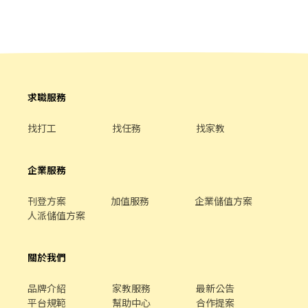
✅【安心就業】享有勞保.健保.團保.特休.勞退 ✅【介紹獎金】介紹
朋友~有獎金600塊 ✅【三節禮金】中秋.端午.生日 ✅【中餐】：可
以自行帶便當或跟廠區一起訂購 - 💖請先按 【 我 要 應 徵 】 投遞履
歷➡快速接洽面試 - ╔~~♥~~♥~~⭐️【 應徵方式 】⭐️~~♥~~♥~~╗
↓↓找嘉嘉 工作攏低嘉↓↓ ☎️連絡電話:0933670253 ☎️加賴詢
問:@927wcdri 陳嘉嘉 ➡️火速找嘉嘉 https://lin.ee/Y30dLdb
╚~~♥~~♥~~⭐️【 快速找工作 】⭐️~~♥~~♥~~╝
求職服務
找打工
找任務
找家教
企業服務
刊登方案
加值服務
企業儲值方案
人派儲值方案
關於我們
品牌介紹
家教服務
最新公告
平台規範
幫助中心
合作提案