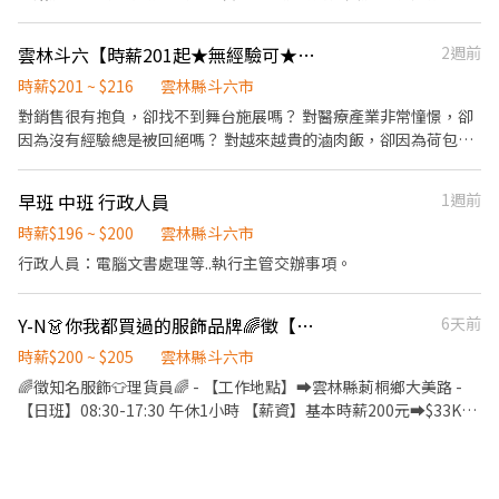
外送服務
雲林斗六【時薪201起★無經驗可★福利優】_門市兼職、實習
2週前
時薪$201 ~ $216
雲林縣斗六市
對銷售很有抱負，卻找不到舞台施展嗎？ 對醫療產業非常憧憬，卻
因為沒有經驗總是被回絕嗎？ 對越來越貴的滷肉飯，卻因為荷包縮
水不敢加顆蛋嗎？ 想要一份既能幫助別人，又能學習超實用的健康
管理知識的工作嗎？ 我們在找你/妳！！ 起薪201，通過考核調薪
早班 中班 行政人員
1週前
【206起】，每月額外另享月獎金！ ● 高於連鎖界的時薪 ● 促進成
長的教育訓練 ● 舒適的就業環境 ● 豐厚的各類獎金，兼職也享三
時薪$196 ~ $200
雲林縣斗六市
節 ● 透明的升遷制度，轉正年資可累計 【工作內容】 （1）門市產
行政人員：電腦文書處理等..執行主管交辦事項。
品銷售、顧客服務 （2）專業衛教諮詢、學習醫療相關知識 （3）醫
療產品銷售及陳列 （4）每月排班需100小時以上、平假日皆需輪班
Y-N👗你我都買過的服飾品牌🌈徵【倉儲撿貨員】❤️時薪200~205元✅免經驗
6天前
請立即按下【我要應徵】！！
時薪$200 ~ $205
雲林縣斗六市
🌈徵知名服飾👕理貨員🌈 - 【工作地點】➡️雲林縣莿桐鄉大美路 -
【日班】08:30-17:30 午休1小時 【薪資】基本時薪200元➡️$33K起
✅另有5元津貼➡️【時薪205元】(需正常出勤滿一百六十小時.不含加
班) - 【工作內容】 ➡️簡單成衣看貨單撿貨.理貨.分貨 - ✅【職缺優
點】不用學歷、不用經驗、固定日班 ✅【休假制度】月排休8天