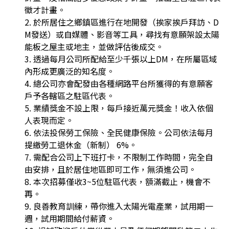
徵才計畫。
2. 於所居住之鄉鎮區進行在地開發（挨家挨戶拜訪、D
M發送）或自媒體、影音等工具，尋找有意願架設太陽
能板之屋主或地主，並做評估後成交。
3. 透過每月公司所配給至少千張以上DM，在所屬區域
內形成更廣泛的知名度。
4. 總公司亦會配發由各種網路平台所獲得的有意願客
戶予各轄區之駐區代表。
5. 業績獎金不設上限，每戶接近萬元獎金！收入依個
人表現而定。
6. 依法投保勞工保險、全民健康保險。公司依法每月
提繳勞工退休金（新制） 6%。
7. 需配合公司上下班打卡，不限制工作時間，完全自
由安排，且於居住地區即可工作，無須進公司。
8. 本次招募僅收3~5位駐區代表，額滿截止，機會不
再。
9. 良善教育訓練，帶你進入太陽光電產業，試用期一
週，試用期間給付薪資。