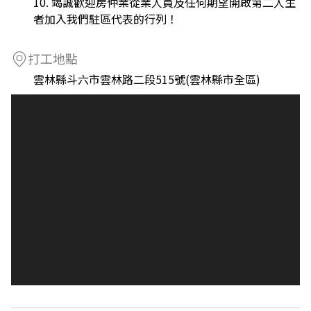
10. 竭誠歡迎房仲業從業人員及任何期望開啟第二人生
者加入我們駐區代表的行列！
打工地點
雲林縣斗六市雲林路二段515號(雲林縣市全區)