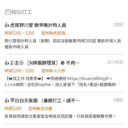
相似打工
👍 虎尾野川堂 徵早晚計時人員
2週前
時薪$205 ~ $250
雲林縣虎尾鎮
野川堂徵計時人員（長期）目前沒徵暑期 時薪205起 餐飲外場人員
餐飲內場人員
👍 Z-主❀ 〖N牌服飾理貨〗🚫 不用推銷🚫 不用面對奧客 📅 月排休👚輕鬆好上手
16小時前
時薪$200 ~ $205
雲林縣斗六市
【❤️找工作 找柔柔❤️】 ➡️快速連結:https://lin.ee/s6Ymjy0 ⭐️
L.i.n.e詢問：@828nayhw ✨加入後留下「姓名+電話+截圖職缺
文」 ☎️電話：0960-793-455 ——————⭐️職缺福利⭐️—————— ➪
勞保 健保 特休 ➪三節禮金或禮品 ➪可預支 ➪可警示帳戶 ➪x體檢➪
👍 平日白天客服 （暑期打工，請不要投）
4週前
免學歷 ➪無經驗可 —————————————————— 《 工作地點》
◾雲林縣莿桐鄉大美路 《 工作時間&時薪》 ➡️日班：08:30-17:30
時薪$200
雲林縣古坑鄉
(偶爾配合貨量加班) ➡️月排休 ⭐️時薪:200元 ✨ 平均薪資35K-47K(含
負責長照課程文書處理及學員訊息回覆，行政與客服聯繫作業。
加班) ➡️ 當月正常工時達 160 小時以上（不含加班）再加 出勤津貼
5 元/時 《工作內容》 ◾ 進出貨作業(商品撿貨、分貨、理貨) ◾ 確認