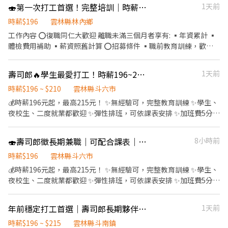
🍣第一次打工首選！完整培訓｜時薪196起
1天前
貨品數量正確 ◾ 異常包裹作業
時薪$196
雲林縣林內鄉
工作內容 ⭕復職同仁大歡迎 離職未滿三個月者享有: ▪年資累計 ▪
體檢費用補助 ▪薪資照舊計算 ⭕招募條件 ▪職前教育訓練，歡迎
無經驗者加入!! ▪歡迎二度就業、外籍學生、實習簽約 ▪彈性排
班：8:30~23:30(請於面試時與主管確認班表) ⭕工作內容 ▪外場 帶
壽司郎🔥學生最愛打工！時薪196~215元｜加班5分鐘計薪
1天前
客入座→介紹、服務→商品提供→食材補充→確認結帳金額→收銀
結帳 等 ▪內場 商品進貨、準備、整理→料理製作→提供餐點→餐具
時薪$196 ~ $210
雲林縣斗六市
清洗洗碗→庫存盤點、出貨 等 ⭕獎金福利 ▪生日禮券 ▪不定期活
💰時薪196元起，最高215元！ ✨無經驗可，完整教育訓練 ✨學生、
動競賽獎金 ▪一年4次考核及調薪 ▪加班費可是以【5分鐘】為單位
夜校生、二度就業都歡迎 ✨彈性排班，可依課表安排 ✨加班費5分鐘
計算喔 ⭕企業魅力 ▪「以人為本」注重團隊合作及交流，採納同仁
起算，付出不吃虧！ 【工作內容】 🔸外場：帶位、送餐、收銀、桌
的意見，提升參與感 ▪除學習到日本商業禮儀、衛生知識及專業的
面整理、補充備品。 🔸內場：餐點製作、食材準備、洗滌清潔、庫
🍣壽司郎徵長期兼職｜可配合課表｜一年4次調薪
8小時前
烹飪技巧，還可接觸店鋪的經營管理，例如：成本控管及數據分析
存整理。 不用擔心沒做過餐飲！ 有完整教育訓練，學長姐都會陪你
等專業知識 ▪升遷快速且制度完善，依努力及成果將有升遷加薪的
一步一步熟悉工作內容。 🎁工作福利 ✔ 生日禮券 ✔ 不定期競賽獎
時薪$196
雲林縣斗六市
機會 ▪享有完善的福利制度，加班費為5分鐘為單位計算，重視員
金 ✔ 一年4次考核調薪 ✔ 表現優秀有機會晉升管理職 📍工作地點：
💰時薪196元起，最高215元！ ✨無經驗可，完整教育訓練 ✨學生、
工的辛勤付出 ▪計畫拓展全台灣，讓更多人有機會品嚐美味平價壽
斗六市大學路二段300號 🕘上班時間：09:00－23:00（依照雙方排
夜校生、二度就業都歡迎 ✨彈性排班，可依課表安排 ✨加班費5分鐘
司，致力成為頂尖品牌 職務類別 餐飲服務生、工讀生、門市／店員
班安排） 🌟離職未滿3個月的夥伴回任，享年資延續、體檢費補助
起算，付出不吃虧！ 【工作內容】 🔸外場：帶位、送餐、收銀、桌
／專櫃人員 工作待遇 時薪196~215元 （固定或變動薪資因個人資歷
及原薪資計算。 如果你正在找一份可以兼顧課業、收入穩定、工作
面整理、補充備品。 🔸內場：餐點製作、食材準備、洗滌清潔、庫
或績效而異） 工作性質 兼職 - 長期工讀、假日工讀、暑假工讀 上班
年前穩定打工首選｜壽司郎長期夥伴募集中｜時薪196起
1天前
氣氛好的打工， 歡迎加入我們，一起把美味帶給每一位客人！🍣
存整理。 不用擔心沒做過餐飲！ 有完整教育訓練，學長姐都會陪你
地點 雲林縣斗六市大學路二段300號 上班時段 日班/晚班/假日班，
一步一步熟悉工作內容。 🎁工作福利 ✔ 生日禮券 ✔ 不定期競賽獎
時薪$196 ~ $215
雲林縣斗南鎮
8:30~23:30，需輪班 休假制度 依公司規定 可上班日 一個月內 需求