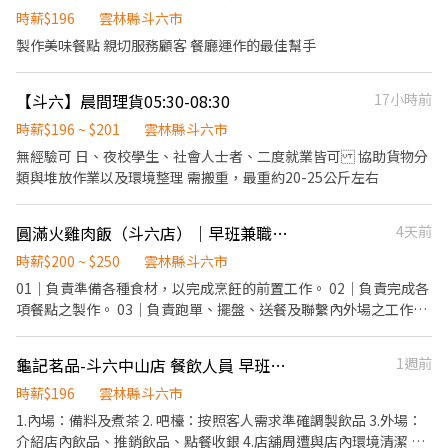
進行簡易餐飲之料理 ．於顧客用餐完畢後，負責收拾碗盤與清理環
時薪$196
雲林縣斗六市
境。 ．並負責清潔與外場沙拉吧自助吧台補貨及整潔維持 餐飲內
製作美味餐點 親切服務顧客 餐廳運作的最佳幫手
場： ．擔任出餐人員 ，處理烹飪前與烹飪中之準備工作與其他餐廳
相關事務。 ．負責洗、剝、削、切各種食材。 ．負責清理工作環
【斗六】晨間理貨05:30-08:30
17小時前
境、設備和餐具。 ．準備不同餐點所需要的食材。 ．協助測量食材
的容量與重量。 ．負責擺盤、打包外帶服務。
時薪$196 ~ $201
雲林縣斗六市
無經驗可 日、夜校學生、社會人士者、二度就業皆可 協助貨物分
類與堆放作業以及環境整理 需搬重，最重約20-25公斤左右
圓滿火雞肉飯（斗六店）｜早班兼職人員
4天前
時薪$200 ~ $250
雲林縣斗六市
01｜負責準備各種食材，以完成烹飪的前置工作。 02｜負責完成各
項餐點之製作。 03｜負責跑單、擺盤、送餐及聯繫內外場之工作。
04｜負責POS系統操作收銀、結帳之工作。 05｜負責環境的打掃清
潔，廚餘回收及垃圾處理。 06｜負責出菜時菜餚擺盤或調整份量之
龜記茗品-斗六中山店 餐飲人員 早班人員 正
1週前
工作。 07｜負責打包外帶的食物，必要時進行外送服務。 08｜完成
主管交辦之各項作業事項。
時薪$196
雲林縣斗六市
1.內場：備料及煮茶 2. 吧檯：按照客人需求準確調製飲品 3.外場：
介紹店內飲品、推銷飲品、點餐收銀 4.店舖周遭與店內環境清潔 5.