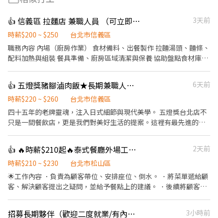
👍 信義區 拉麵店 兼職人員 （可立即上工）
3天前
時薪$200 ~ $250
台北市信義區
職務內容 內場（廚房作業） 食材備料、出餐製作 拉麵湯頭、麵條、
配料加熱與組裝 餐具準備、廚房區域清潔與保養 協助盤點食材庫存
外場 顧客接待、點餐、送餐、桌邊服務 用餐區快速收拾、環境整潔
維護 回應顧客需求，維持現場秩序與動線流暢 學習日文、日本熱情
👍 五燈獎豬腳滷肉飯★長期兼職人員【多門市擴大徵才中】
6天前
款待服務文化。 上班時間 A班 11 ：00 - 16 ：00 B班 18：00 - 23：
00 C班 23：00 - 02：30 （每週給班至少3日唷） 1. 熱鬧市中心地帶
時薪$220 ~ $260
台北市信義區
2. 捷運站 好近好便利 3. 面試倘若通過 可立即安排上工 面試地點：
​四十五年的老牌靈魂，注入日式細節與現代美學。 五燈獎台北店不
台北市中正區臨沂街3巷1號 網站參考： https://chikumo-
只是一間餐飲店，更是我們對美好生活的提案。這裡有最先進的自
ramen.com/zh-tw/ 面試之際 資歷表現優良者可優先晉升。 歡迎
動化設備、整齊乾淨的無油煙環境，讓我們優雅地將台灣美味推向
積極挑戰高薪，通過考核持續加薪晉升。 ◎相關內容與升遷細節將
國際！ ​✨ 為什麼選擇我們？ ​新店盛大開幕： 除了深耕已久的 【永
👍 🔥時薪$210起🔥泰式餐廳外場工讀/急缺平日午班/供餐/彈性排班/長期/平日晚班/假日班
2天前
於面試時詳細說明 ◎請赴約面試者，攜帶履歷供主管當場審閱
康店】 與 【信義店】，7/1 我們正式進駐「台北 101」！ ​極致乾淨
環境： 顛覆傳統，這可能是你見過最整潔、無油煙的餐飲工作空
時薪$210 ~ $230
台北市松山區
間。 ​科技輔助入職： 多種自動化設備，減輕體力負擔，分工明確讓
🌟工作內容 ．負責為顧客帶位、安排座位、倒水。 ．將菜單遞給顧
你輕鬆上手。 ​未來職涯規劃： 品牌正朝向國際化與多角化經營，這
客、解決顧客提出之疑問，並給予餐點上的建議。 ．後續將顧客點
裡不只是餐飲，更有無限職涯可能。 ​📋 招募資訊 ​工作性質： 內場
餐訊息通知廚房做餐，或可進行簡易餐飲之料理，如：調配飲料
夥伴（提供多樣化人才培訓，新手也歡迎！） ​主要內容： ​親切顧客
等。 ．於顧客用餐完畢後，負責收拾碗盤與清理環境。 ．並負責結
招募長期夥伴（歡迎二度就業/有內場經驗佳）
3小時前
接待 ​維持優雅用餐環境 ​分站式餐點製作（接龍式流暢作業） ​設備維
帳、收銀等工作。 ．負責清理工作環境、設備和餐具。 ．協助測量