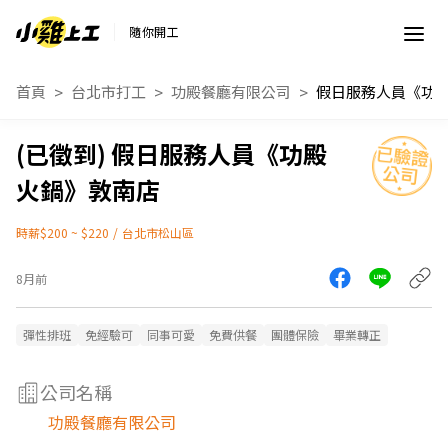
隨你開工
首頁
台北市打工
功殿餐廳有限公司
假日服務人員《功殿
火鍋》敦南店
時薪$200 ~ $220
/
台北市松山區
8月前
彈性排班
免經驗可
同事可愛
免費供餐
團體保險
畢業轉正
公司名稱
功殿餐廳有限公司