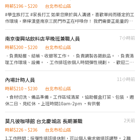
護與食材管理 ​條件加分： 具備餐飲經驗者優，但更歡迎有服務熱
食材的容量與重量。 ．負責擺盤、打包外帶服務。 ．需要輪流洗碗
時薪$196 ~ $220
台北市松山區
忱、追求細節的你。 ​⏰ 工作時間（排班靈活） ​【 台北 101 美食街
和備料。 🌟員工福利： 🥩免費供應員工餐、🥤泰奶無限♾️、勞保、
#學生族打工 #家長打工 如果您樂於與人溝通，喜歡單純而穩定的工
】📍 7/1 隆重登場！ ​早班：09:30 - 13:30 ​中班：13:30 - 18:30 ​晚
健保、勞退金、彈性休假⛱️ 🌟前3天時薪$196，若表現優秀迅速上
作環境，樂檸漢堡南京三民門市正在呼喚你！ 我們需要正能量的您
班：18:30 - 22:30 ​【 永康店 】&【 信義店 】 ​午間餐期：10:00 -
手，可直接$210。 🌟有經驗或學習快易上手佳。經驗較少，則依表
加入樂檸熱情溫暖的行列。 內場- 備置餐點、蔬菜清洗、漢堡製
14:00 / 10:00 - 17:00 ​晚間餐期：16:45 - 20:30 ​長期兼職標準： 1. 基
現從$196起薪，約工作1個月，完全上手後依照表現，通過考核後
作、維持工作環境整潔等。 外場- 收銀服務、飲品製作、客席清
本配合 6 個月以上。 2. 每月配合總工時 80 小時以上。 ​💰 薪資與福
南京復興站飲料店早晚班兼職人員
7小時前
$210起。 🌟給班時間可以彈性。 🌟若不滿一個月離職，則薪水需於
潔、提供餐點等。 #早班內場 #歡迎家長夥伴 #歡迎二度就業 排班時
利 ​時薪： 依勞基法規定起薪，依能力及時數調整。 ​晉升機制： 晉
每個月10號（遇假日延後至上班日）自行到店領現，謝謝🙏 👏🏽歡
段 09:00 ~ 21：30（依可配合時間安排） 每日排班 3小時起 每週排
時薪$200 ~ $220
台北市松山區
升為訓練員最高可達 240元/小時！ ​安心保障： 依法投保、免費年度
迎加入我們泰國🇹🇭狂熱者的大家庭👊❤️
班20小時＆以上 上班時段 #晚班 #午班 #假日班 #歡迎學生工讀＆二
．負責點餐、結帳、收銀等工作。 ．負責調製各類飲品。 ．負責清
健康檢查（我們比你更在意你的健康）。 ​專屬福利： 質感員工制
度就讀
理工作環境、設備。 ．工作排班依個人時間彈性規劃。 ．歡迎二度
服、員工餐、團體保險、不定期員工聚餐。 ​📩 加入我們 ​如果你對環
就業人員。
境有堅持，或想體驗新型態的餐飲工作，歡迎跟我們聊聊！
內場計時人員
11小時前
時薪$210 ~ $230
台北市松山區
·食材切洗、備品準備，工作區域清潔 ·協助餐盒打菜、包裝 ·週
休二日、見紅休 ·上班時間10am-2pm ·有供餐
莫凡彼咖啡館 台北慶城店 長期兼職
2天前
時薪$226 ~ $236
台北市松山區
1.工作時間：採彈性排班排休制，可以個人需求做排班調整。 2.職