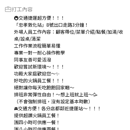
打工內容
🚇交通捷運超方便！！！
「忠孝敦化站」8號出口走路3分鐘！
外場人員工作內容：顧客帶位/菜單介紹/點餐/加湯/收
桌/設桌/清潔
工作作業流程簡單易懂
專業一對一耐心操作教學
同事友善可愛活潑
歡迎嘗試新環境～！！！
功殿大家庭歡迎您～✨
好吃的火鍋員工餐！！！
絕對讓你每天吃飽飽回家睏～
排班非常彈性自由！～想上班就上班～🥳
（不會強制排班，沒有設定基本時數）
🚘交通方便！各分店都鄰近捷運站～！！！
提供超讚火鍋員工餐！
🈵️四小時可供應一餐！
🈵️八小時可供應兩餐！