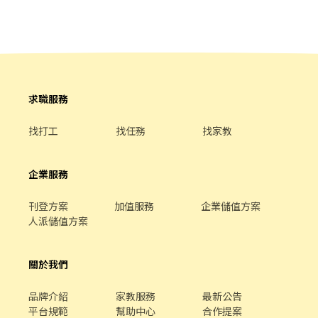
餐環境、熱情用心的服務態度、平實親民的誠懇價格，強調食品安
全，顧客安心。不論是單獨一人、與家人一起、朋友一起，皆可享
受用餐的樂趣。
求職服務
找打工
找任務
找家教
企業服務
刊登方案
加值服務
企業儲值方案
人派儲值方案
關於我們
品牌介紹
家教服務
最新公告
平台規範
幫助中心
合作提案