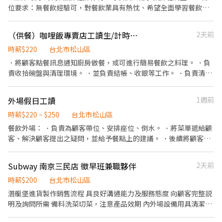
位要求：無餐飲經驗可，對餐飲業具有熱忱、希望全面學習餐飲技
能製作與門市管理。 3.工作內容：內場歐美式餐點製作，門市管
理。 4.提供完整餐飲學程教育訓練課程，以培養全方位管理幹部 ：
（供餐）咖哩飯專賣店工讀生/計時人員
2天前
(1)新進人員教育訓練 (2)廚房站台技能 (3)門店經營管理 5.職涯發
展： (1)晉升調薪管道透明，每季皆有晉升調薪之機會！ 6.員工福
時薪$220
台北市松山區
利：免費供餐，每月業績達成獎金、春酒聚餐、半年聚餐津貼，員
．將顧客點餐訊息通知廚房做餐，或可進行簡易餐飲之料理。 ．負
工專屬折扣、等。
責收拾碗盤與清理環境。 ．並負責結帳、收銀等工作。 ．負責清理
工作環境、設備和餐具。 ．負責擺盤、打包外帶服務。
外場假日工讀
1週前
時薪$220 ~ $250
台北市松山區
餐飲外場： ．負責為顧客帶位、安排座位、倒水。 ．將菜單遞給顧
客、解決顧客提出之疑問，並給予餐點上的建議。 ．後續將顧客點
餐訊息通知廚房做餐，或可進行簡易餐飲之料理，如：烤土司或調
配飲料等。 ．於顧客用餐完畢後，負責收拾碗盤與清理環境。 ．並
Subway 南京三民店 徵早班兼職夥伴
2天前
負責結帳、收銀等工作。 餐飲內場： ．擔任廚師的助手，處理烹飪
前與烹飪中之準備工作與其他餐廳相關事務。 ．負責洗、剝、削、
時薪$200
台北市松山區
切各種食材。 ．負責清理工作環境、設備和餐具。 ．準備不同餐點
潛艇堡進貨製作銷售流程 具良好溝通能力及服務態度 向顧客完整説
所需要的食材。 ．協助測量食材的容量與重量。 ．負責擺盤、打包
明及詢問所需 備料洗菜切菜，注意產品效期 內外場設備用具清潔維
外帶服務。
護。 遵守Subway總部規範 排班四小時提供員工堡一份 早班 07：