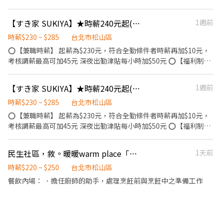
態度
【すき家 SUKIYA】★時薪240元起(含全勤)★南京三民店
1週前
時薪$230 ~ $285
台北市松山區
⭕【兼職時薪】 起薪為$230元，符合全勤條件者時薪再加$10元，
考核調薪最高可加45元 深夜出勤津貼每小時加$50元 ⭕【福利制
度】 ★每季一次考核調薪機會 ★享有特休累積 ★免費員工餐 ★三
節福利、生日禮金、夜班出勤津貼 ★提供員工制服及工作鞋 ★年度
【すき家 SUKIYA】★時薪240元起(含全勤)★松山站前店
1週前
健檢 ★勞保、健保，6％勞退提撥 ⭕【工作說明】 《內場》:餐點製
作、食材備料、進貨盤點 《外場》:接待服務顧客、收銀結帳、環境
時薪$230 ~ $285
台北市松山區
整潔 ★開朗活潑有笑容 ★ＳＯＰ專業流程 ★無經驗可 ★提供完善
⭕【兼職時薪】 起薪為$230元，符合全勤條件者時薪再加$10元，
職前教育訓練 ⭕【經營理念】 我們是日本第一的速食連鎖ZENSHO
考核調薪最高可加45元 深夜出勤津貼每小時加$50元 ⭕【福利制
集團，我們的理念是"消滅世界的飢餓和貧困"，目標是成為全球第
度】 ★每季一次考核調薪機會 ★享有特休累積 ★免費員工餐 ★三
一的連鎖餐飲集團。 我們堅持使用安全及高品質的食材，當場現點
節福利、生日禮金、夜班出勤津貼 ★提供員工制服及工作鞋 ★年度
民生社區，敘。暖暖warm place「內場」計時人員
1天前
現作提供美味可口的日本國民美食-牛丼/咖哩，並以舒適衛生的用
健檢 ★勞保、健保，6％勞退提撥 ⭕【工作說明】 《內場》:餐點製
餐環境、熱情用心的服務態度、平實親民的誠懇價格，強調食品安
作、食材備料、進貨盤點 《外場》:接待服務顧客、收銀結帳、環境
時薪$220 ~ $250
台北市松山區
全，顧客安心。不論是單獨一人、與家人一起、朋友一起，皆可享
整潔 ★開朗活潑有笑容 ★ＳＯＰ專業流程 ★無經驗可 ★提供完善
餐飲內場： ．擔任廚師的助手，處理烹飪前與烹飪中之準備工作
受用餐的樂趣。
職前教育訓練 ⭕【經營理念】 我們是日本第一的速食連鎖ZENSHO
集團，我們的理念是"消滅世界的飢餓和貧困"，目標是成為全球第
一的連鎖餐飲集團。 我們堅持使用安全及高品質的食材，當場現點
現作提供美味可口的日本國民美食-牛丼/咖哩，並以舒適衛生的用