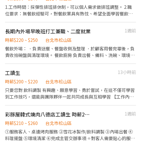
場》:餐點製作、食材備料、進貨盤點 《外場》:接待服務顧客、收銀
1.工作時間：採彈性排班排休制，可以個人需求做排班調整。 2.職
結帳、環境整潔 ★開朗活潑有笑容 ★ＳＯＰ專業流程 ★無經驗可
位要求：無餐飲經驗可，對餐飲業具有熱忱、希望全面學習餐飲技
★提供完善職前教育訓練 ⭕【經營理念】 我們是日本第一的速食連
能製作與門市管理。 3.工作內容：外場顧客服務、內場歐美式餐點
鎖ZENSHO集團，我們的理念是"消滅世界的飢餓和貧困"，目標是
製作、吧檯咖啡飲品與甜點製作、門市管理。 4.提供完整餐飲學程
長期內外場早晚班打工兼職、二度就業
1週前
成為全球第一的連鎖餐飲集團。 我們堅持使用安全及高品質的食
教育訓練課程，以培養全方位管理幹部 ： (1)新進人員教育訓練 (2)
材，當場現點現作提供美味可口的日本國民美食-牛丼/咖哩，並以
外場服務技能 (3)吧台站台技能 (4)廚房站台技能 (5)門店經營管理 5.
時薪$220 ~ $250
台北市松山區
舒適衛生的用餐環境、熱情用心的服務態度、平實親民的誠懇價
職涯發展： (1)晉升調薪管道透明，每季皆有晉升調薪之機會！ 6.員
餐飲外場： ．負責送餐、餐盤收側及整理 ．於顧客用餐完畢後，負
格，強調食品安全，顧客安心。不論是單獨一人、與家人一起、朋
工福利：免費供餐，每月業績達成獎金、春酒聚餐、半年聚餐津
責收拾碗盤與清理環境。 餐飲廚房 負責出餐、備料、洗碗、環境整
友一起，皆可享受用餐的樂趣。
貼，員工專屬折扣、等。
理打掃
工讀生
13小時前
時薪$200 ~ $220
台北市松山區
只要您對 飲料調製 有興趣、願意學習、勇於嘗試，在這不僅可學習
到工作技巧，還能與團隊夥伴一起共同成長與互相學習 【工作內
容】 1. 產品SOP執行和品質維護。 2. 廚房煮茶 煮料。 3. 櫃台結帳
收銀、介紹飲品及包裝飲品。 4. 門市衛生清潔。 5. 個性積極主動、
彩豚屋韓式燒肉八德店工讀生 時薪265元
1週前
有責任感、適應力強、抗壓性佳。 6. 可外送服務佳。 7. 超彈性排班
(無經驗可)。 階段性熟悉工作內容 依據每階段考核 再 調薪 歡迎企
時薪$210 ~ $260
台北市松山區
業實習生，意者電洽或可直接投履歷 目前籌備分店中~可轉正！
①服務客人、桌邊烤肉服務 ②雪花冰製作/飲料調製 ③內場出餐 ④
料理擺盤 ⑤環境清潔 ⑥完成主管交辦事項 ✧對客人需要貼心的服務