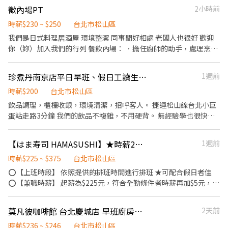
30-14：00 排班配合公司每週至少三天
徵內場PT
2小時前
時薪$230 ~ $250
台北市松山區
我們是日式料理居酒屋 環境整潔 同事間好相處 老闆人也很好 歡迎
你（妳）加入我們的行列 餐飲內場： ．擔任廚師的助手，處理烹飪
前與烹飪中之準備工作與其他餐廳相關事務。 ．負責洗、剝、削、
切各種食材。 ．負責清理工作環境、設備和餐具。 ．準備不同餐點
珍煮丹南京店平日早班、假日工讀生（可長期工讀佳）
1週前
所需要的食材。 ．協助測量食材的容量與重量。 ．負責擺盤、打包
外帶服務。
時薪$200
台北市松山區
飲品調理，櫃檯收銀，環境清潔，招呼客人。 捷運松山線台北小巨
蛋站走路3分鐘 我們的飲品不複雜，不用硬背。 無經驗學也很快可
以上手。 歡迎熱情的您加入我們！ 工作時段歡迎詳談。
【はま寿司 HAMASUSHI】★時薪230元起(含全勤)★南京復興店
1週前
時薪$225 ~ $375
台北市松山區
⭕【上班時段】 依照提供的排班時間進行排班 ★可配合假日者佳
⭕【兼職時薪】 起薪為$225元，符合全勤條件者時薪再加$5元，考
核調薪最高可加 95元 深夜出勤津貼每小時加$50元 ⭕【福利制度】
★每季一次考核調薪機會 ★享有特休累積 ★免費員工餐 ★三節禮
莫凡彼咖啡館 台北慶城店 早班廚房兼職
2天前
券、生日禮金、夜班出勤津貼、免費電影票 ★提供員工制服及工作
鞋 ★年度健檢 ★勞保、健保，6％勞退提撥 ⭕【工作說明】 《內
時薪$236 ~ $246
台北市松山區