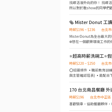
找尋活潑外向的你！ 找尋活潑外向的你！ 找尋活潑外向的你
所以對於敢show的同學們歡迎來加
主要銷售手機配件，有手機殼
天） 如果表現優異的同學也可以選擇多加一點的班！ 上班時間為11:00-17:00or17:00-21:30 享勞健保、【中秋禮品】、【尾牙
活動聚餐皆有】及【抽獎】 環境介紹： 上班環境極好，交通十分便利，位於北科大正對面，【忠孝新生捷運站1號出口】(步行3
分鐘)公車站牌也超級多212.26
時薪$196 ~ $236
台北市
科技新品發表！ 
MisterDonut為全
֍想在一個歡樂環境工作的你 歡迎一
店作業、收銀、甜甜圈裝飾加
度】 ★調薪機會：每半年
是比別人多一：春節、五一
時薪$220 ~ $250
台北市
⭕招募條件 ▪職前教育訓練，
與主管確認班表) ▪能配合
～；或者閉店～23:30 (
→商品提供→食材補充→確
170 台北南昌餐廳 外
點、出貨 等 ⭕獎金福利 
力 ▪「以人為本」注重團
時薪$196
台北市中正區
還可接觸店鋪的經營管理，
喜歡騎車，協助餐廳夥伴，
享有完善的福利制度，加班