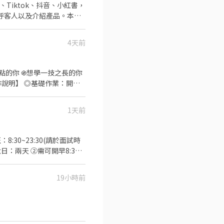
天）（假日一個月要來3.4
4天前
離光華商場及三創很近，時常會有活動，
甜點的你 ֍想學一技之長的你
計❗️ 【福利制
查、免費員工團體保險 ★就
1天前
喜慶。
30~23:30(請於面試時
：兩天 ②需可開早8:30
▪外場 帶客入座→介紹、服務
供餐點→餐具清洗→庫存盤
19小時前
加班費按每分鐘計算 ⭕企業魅
衛生知識及專業的烹飪技巧，
成果將有升遷加薪的機會 ▪
人有機會品嚐美味平價壽