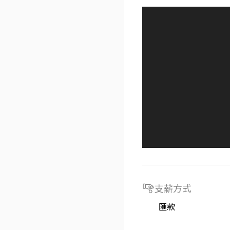
支薪方式
匯款