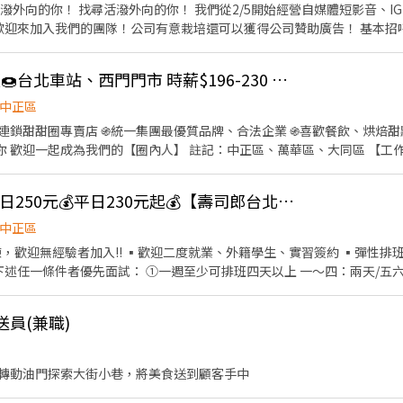
！ 我們從2/5開始經營自媒體短影音、IG、Tiktok、抖音、小紅書，
入我們的團隊！公司有意栽培還可以獲得公司贊助廣告！ 基本招呼客人以及介紹產品。本店
、保護貼、充電線、行動電源，少許的3C電腦週邊。 星期一到五（約選2
🥯 Mister Donut 工讀🍩台北車站、西門門市 時薪$196-230 ，台北市工讀、實習簽約、工讀轉FT年資累積
2.232.299.600.605.72.109.202.212.605...(還太多囉)本店
中正區
#【工作環境提供酒精消毒】
台最大的連鎖甜甜圈專賣店 ֍統一集團最優質品牌、合法企業 ֍喜歡餐飲、烘焙
起成為我們的【圈內人】 註記：中正區、萬華區、大同區 【工作說明】 ◎基礎作業：開閉
工包裝、商品介紹、飲品製作、門市清潔。 ◎長期配合尤佳，工讀轉正更有年資累
會考核一次，工讀生也會有調薪機會喔! ★最真實的關心：每年免費健康檢
⭐超高時薪洗碗工⭐假日250元💰平日230元起💰【壽司郎台北中華路店(西門町)】
、端午、中秋 四好禮。 ֍生日我最大：生日禮物。 ֍其他沒講的：婚喪
中正區
歡迎無經驗者加入!! ▪歡迎二度就業、外籍學生、實習簽約 ▪彈性排班：8:
下述任一條件者優先面試： ①一週至少可排班四天以上 一～四：兩天/五六日
依據班表安排4～ 8小時) ③過往有「服務業」經驗，餐飲業佳 ⭕工作內容 
認結帳金額→收銀結帳 等 ▪內場 商品進貨、準備、整理→料理製作→提
送員(兼職)
▪不定期活動競賽獎金 ▪一年4次考核及調薪 (三個月就一次調薪機會) ▪
隊合作及交流，採納同仁的意見，提升參與感 ▪除學習到日本商業禮儀、
例如：成本控管及數據分析等專業知識 ▪升遷快速且制度完善，依努力及
轉動油門探索大街小巷，將美食送到顧客手中
費為5分鐘為單位計算，重視員工的辛勤付出 ▪計畫拓展全台灣，讓更多