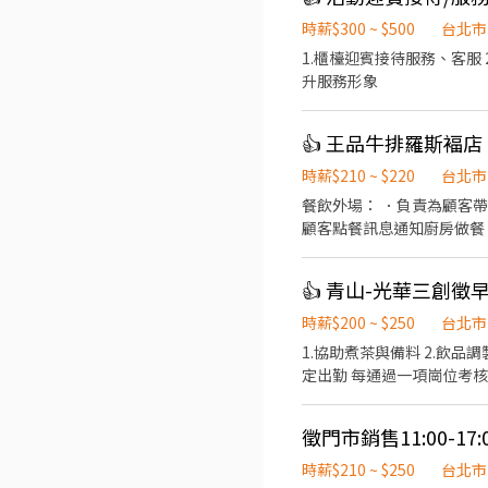
時薪$300 ~ $500
台北市
1.櫃檯迎賓接待服務、客服 
升服務形象
👍 王品牛排羅斯褔
時薪$210 ~ $220
台北市
餐飲外場： ．負責為顧客
顧客點餐訊息通知廚房做餐
等工作。
👍 青山-光華三創
時薪$200 ~ $250
台北市
1.協助煮茶與備料 2.飲品調製與出
定出勤 每通過一項崗位考
徵門市銷售11:00-17
時薪$210 ~ $250
台北市