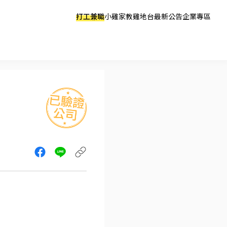
打工兼職
小雞家教
雞地台
最新公告
企業專區