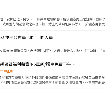
帶位、安排座位、倒水。 ．將菜單遞給顧客、解決顧客提出之疑問，並給予
，或可進行簡易餐飲之料理，如：烤土司或調配飲料等。 ．於顧客用餐
銀等工作。 餐飲內場： ．擔任廚師的助手，處理烹飪前與烹飪中之準備工
材。 ．負責清理工作環境、設備和餐具。 ．準備不同餐點所需要的食材。
活科技平台會員活動-活動人員
外帶服務。
協助民眾下載App 發送贈品兌換卷 無須進公司，自行彈性排班～ 人員完善教育
D-《外商客服職缺》/超優質福利薪資4-5萬起/還享免費下午茶點心吃到飽
北市中正區
純客服無業績壓力 不須外撥 ☑門檻低錄取率高 ☑零食點心咖啡自助霸無
 不用害怕 ☑周領預支也OK ☑另還享全勤獎金.久任獎金唷 ~~~電商界
近國父紀念館站8分鐘 (固定班 免輪班) #限高中畢業以上 #英文不錯或有服務業一年以