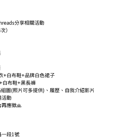
hreads分享相關活動
場次）
鎮
項
上衣+白布鞋+品牌白色裙子
衣+白布鞋+黑長褲
供四格組圖(照片可多提供)、履歷、自我介紹影片
場活動
再應徵🙏
路一段1號