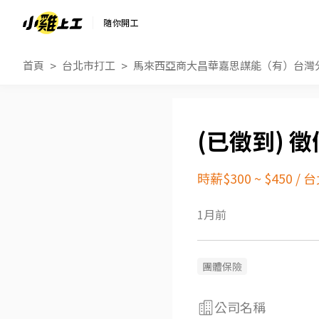
隨你開工
首頁
台北市打工
馬來西亞商大昌華嘉思謀能（有）台灣
徵
時薪$300 ~ $450
/
台
1月前
團體保險
公司名稱