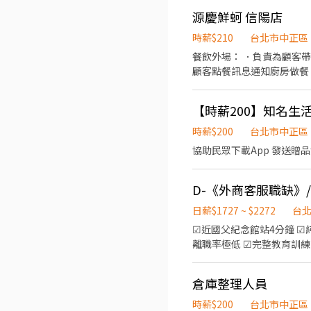
司，致力成為頂尖品牌
源慶鮮蚵 信陽店
時薪$210
台北市中正區
餐飲外場： ．負責為顧客
顧客點餐訊息通知廚房做餐
環境。 ．並負責結帳、收
負責洗、剝、削、切各種食
【時薪200】知名生
重量。 ．負責擺盤、打包
時薪$200
台北市中正區
日薪$1727 ~ $2272
台
☑近國父紀念館站4分鐘 ☑
離職率極低 ☑完整教育訓練
履歷上絕對加分~~~ ◆工作內容 1. 純客服賣家來電相關詢問電話接聽 2. 金流/物流/爭議事件處理 3. 退貨退款協調處理 ◆上班時
段: ✅ 早班:8:30-17:30 薪資3萬8-4萬2 (底薪依學經驗核薪) ✅ 晚班：14:30-23:30 含晚班津貼薪資約4萬4-4萬8 (底薪依學經驗核
倉庫整理人員
薪) ✅夜班：23:30-08:30 含夜班津貼薪資約4萬8-5萬2 (底薪依學經驗核薪) ◆休假制度： 排休8-9天，遇紅字加一天 ◆工作地
點：信義區松菸路88號 - 松菸文創園區裡面
時薪$200
台北市中正區