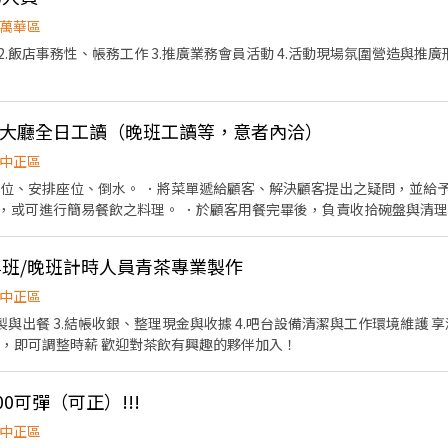
萬華區
2.飯店事務性、帳務工作 3.推廣業務會員活動 4.活動現場氛圍營造與推廣
店 大廳全日工讀（晚班工讀等，意者內洽）
中正區
帶位、安排座位、倒水。 ．將菜單遞給顧客、解決顧客提出之疑問，並給予
，或可進行簡易餐飲之料理。 ．於顧客用餐完畢後，負責收拾碗盤與清理
徵早班/晚班計時人員青茶專業製作
中正區
餐 3.結帳收銀、整理現金與收據 4.吧台設備清潔與工作環境維護 享滿百時數千元獎金，鼓勵穩
核，即可調整時薪 歡迎對茶飲有興趣的夥伴加入！
:00可彈（可正）!!!
中正區