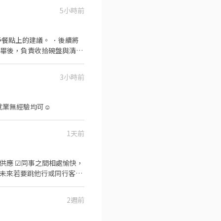
5小時前
餐點上的建議。 ．後續將
完畢後，負責收拾碗盤與清理
作與其他餐廳相關事務。 ．
 ．協助測量食材的容量與
3小時前
訓練！打工兼職二度就業無經驗均可☺️
1天前
限供應 ☑同事之間相處愉快，
龍頭未來若要跳他行或同行客服
2週前