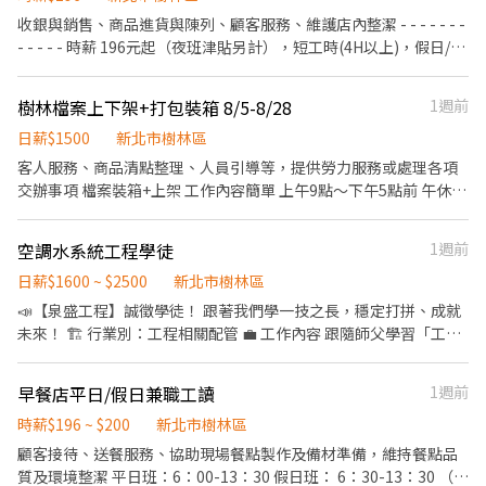
KK、酷羅咪還是魯魯咪隨便你 📍樹林、桃園、平鎮、竹北 自選地點
發票開立，提供親切且有效率的顧客服務。 * 協助操作 ibon 多媒體
收銀與銷售、商品進貨與陳列、顧客服務、維護店內整潔​ - - - - - - -
——————— 🚩🙋‍♀️在這邊你可以獲得： 文字排版技巧、吸睛標題撰
事務機，處理繳費、取票、列印、寄件及其他便民服務。 * 包裹收
- - - - -​ 時薪 196元起（夜班津貼另計），短工時(4H以上)，假日/暑
寫 CANVA圖片設計、色彩運用 銷售技巧、社群經營、 ———————
寄、取貨及交寄作業，協助物流商品驗收與入庫。 * 鮮食、咖啡及
期PT亦可​ - - - - - - - - - - - -​ 日班/夜班/大夜班/假日班；工時安排仍
我們不只是同事，是一起搞錢的戰友 我會帶領你挖掘在這產業的樂
關東煮等商品補充、品質巡檢及效期管理。 * 配合門市促銷活動執
按工作現場需求。​ 招募職位：兼職人員/大夜班人員(依各門市需求
趣邊賺錢 如果你也不服輸、有企圖心不怕人~ 無經驗很OK~不用害
樹林檔案上下架+打包裝箱 8/5-8/28
1週前
行及店長交辦門市事項，維持門市營運品質與服務水準。
為主)​ 工作地點：依您鄰近地區媒合​ *學經歷不拘，喜歡與人互動，
羞想問啥就問 私訊艾霏了解更多 ✅完善的教育訓練讓你成為行銷菁
日薪$1500
新北市樹林區
樂觀開朗，具有服務熱忱*​ 若對其他地區有意願也歡迎投遞！ ​
英！ ✅多年銷售經驗傳授給你！ ♥♥♥歡迎加入熱情的大家庭
客人服務、商品清點整理、人員引導等，提供勞力服務或處理各項
♥♥♥ ♡────────────♡ ☞就業找艾霏，特派員報你
交辦事項 檔案裝箱+上架 工作內容簡單 上午9點～下午5點前 午休時
知☜ 更多工作資訊｜加賴媒合最快速 賴!D：@337qqxyw ((記得要
間+提供午餐 地點：樹林區立仁街3號
加@ㄛ！不然搜不到)) 0965.123.880 傳送門：
https://lin.ee/G8ikq9Jj
空調水系統工程學徒
1週前
日薪$1600 ~ $2500
新北市樹林區
📣【泉盛工程】誠徵學徒！ 跟著我們學一技之長，穩定打拼、成就
未來！ 🏗️ 行業別：工程相關配管 💼 工作內容 跟隨師父學習「工程
配管」相關專業技能，從基礎做起，累積實戰經驗，未來能獨當一
面。 🎁 公司福利 • 上班所需裝備、工具由公司提供 • 每日供應午
早餐店平日/假日兼職工讀
1週前
餐與涼水 • 不定期舉辦員工聚餐 • 補助工會勞健保 🌟 我們重視的
是「一起成長」 我們希望加入的夥伴是： ✔ 想賺錢，願意踏實努力
時薪$196 ~ $200
新北市樹林區
的人 ✔ 想成就自我，不甘平庸的人 ✔ 想在社會立足，追求穩定與未
顧客接待、送餐服務、協助現場餐點製作及備材準備，維持餐點品
來的人 💰 薪資與升遷制度 • 學徒期間薪資 $1600／日 • 工作滿一
質及環境整潔 平日班：6：00-13：30 假日班： 6：30-13：30 （時