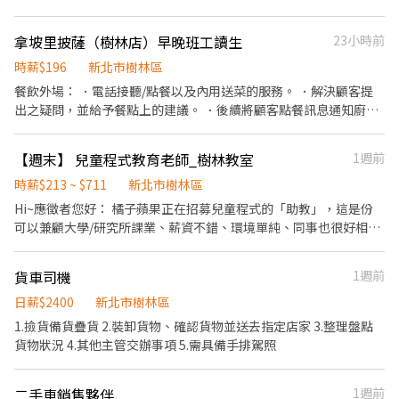
個月即調薪🔝 • 滿三個月，出勤穩定、態度良好者即可升遷🔝 •
間可彈性調整、如能配合假日排班優先錄取）
正式員工享有更快的加薪與升遷機會，責任越大，回報越多 • 成為
拿坡里披薩（樹林店）早晚班工讀生
23小時前
管理者後，參與分紅制度，共享成果！ 🔍 我們在找這樣的你 我們希
望培養的，是對工作有責任感、有企圖心、肯學肯做的人才。如果
時薪$196
新北市樹林區
你認為你是這樣的夥伴，想與我們一起成長—— 📞 歡迎直接來電！
餐飲外場： ．電話接聽/點餐以及內用送菜的服務。 ．解決顧客提
李老闆：0930-789-557 （來電請告知是看到徵才訊息）
出之疑問，並給予餐點上的建議。 ．後續將顧客點餐訊息通知廚房
做餐。 ．於顧客用餐完畢後，負責收拾碗盤與清理環境。 ．並負責
結帳、收銀等工作。 餐飲內場： ．擔任披薩手/炸雞手，處理烹飪
【週末】 兒童程式教育老師_樹林教室
1週前
前與烹飪中之準備工作與其他餐廳相關事務。 ．負責洗、切各種食
材。 ．負責清理工作環境、設備和餐具。 ．準備不同餐點所需要的
時薪$213 ~ $711
新北市樹林區
食材。 ．負責擺盤、打包外帶服務。
Hi~應徵者您好： 橘子蘋果正在招募兒童程式的「助教」，這是份
可以兼顧大學/研究所課業、薪資不錯、環境單純、同事也很好相處
的工作，可以讓你在這裡充實與培養自己的第二專長，更適合熱愛
小朋友的夥伴，歡迎您快快加入我們的教學團隊ヽ(●´∀`●)ﾉ ●若
貨車司機
1週前
有問題歡迎各位應徵者來信到下方提供的招募信箱做詢問！ -----以
下為徵才資訊----- 【職稱/薪資】 ●助教，依課程類型支薪，
日薪$2400
新北市樹林區
一堂課 480-560 元。 ●若表現佳，升任學習教練，一堂課 700
1.撿貨備貨疊貨 2.裝卸貨物、確認貨物並送去指定店家 3.整理盤點
- 1600 元。 【課程內容】 我們的課程內容有 ● 菁英課程：
貨物狀況 4.其他主管交辦事項 5.需具備手排駕照
Scratch、Python 與 JavaScript。 ●儲備師資：雖然我沒有
接觸過/不是很厲害，但我有高度興趣，有熱忱願意學習！ 【工作時
二手車銷售夥伴
1週前
段】 ● 菁英課程：週六 09:45-12:00、13:15-15:30 【工作地點