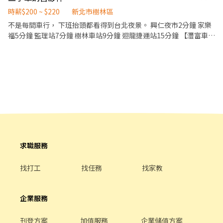
與課程規劃】 ●教室的詳細位置都可以透過官網進行查詢，也
時薪$200 ~ $220
新北市樹林區
建議應徵者可以先上官網了解初步課程。 官方網站：
不是每間車行， 下班抬頭都看得到台北夜景。 興仁夜市2分鐘 家樂
https://orangeapple.co/ 【工作內容】 1. 協助課輔導師，於
福5分鐘 監理站7分鐘 樹林車站9分鐘 迴龍捷運站15分鐘 【灃富車業
課輔導師授課時管理秩序，引導學生解決課堂問題。 2. 課程教
｜徵汽車銷售顧問】 如果妳正在找一份： ✔ 收入沒有天花板 ✔ 不
材皆由公司準備，並有完整的師資培訓機制及教學輔導。 【徵求條
用應付複雜職場文化 ✔ 不用每天被主管盯著跑 ✔ 可以做自己、自由
件】 必要條件： ●高中（職）畢業 或 五專學制專四（含）
發揮的工作 也許可以來聊聊。 我們相信： 業績重要，但生活也重
以上 ●長期配合，可配合一年~一年半以上更佳。 ●不排
要。 銷售不是靠話術， 而是靠真誠與專業。 無論妳有沒有汽車銷售
斥和小朋友相處。 加分條件： ●細心、耐心、表達能力佳。
經驗， 只要願意學習、願意與人互動， 我們都願意培養。 【薪資制
●對教學或程式有興趣者。 ●有國小、國中教學、活動帶
度】 ★ 底薪 29,000 元（達成開價台數1台） ★ 高額獎金制度 ★ 成
領經驗或其他相關實習打工經驗。 -----以下為應徵資訊---- 【應徵
本公開透明 ★ 高抽成制度 【工作內容】 ・車輛介紹與銷售服務 ・
方式】 1. 將PDF檔履歷上傳招募信箱 teacher-
客戶經營與售後服務 ・來店客戶接待 【我們提供】 ✓ 環境單純 ✓ 工
hiring@orangeapple.co（orangeapple 和 co 的中間有一個點，
作自由度高 ✓ 不定期聚餐 ✓ 完整教學培訓 地點｜ 新北市樹林區保安
請自行輸入） (ex主旨：應徵樹林教室兒童程式教育老師
街二段45巷39-1號 我們做的是中古車， 但更像是在經營人與人的信
_XXX(姓名)) 2. 內文請附上想應徵的 教室、課程類型及時段 。
求職服務
任。 但不想每天被情緒消耗的人。 這裡不是大公司體制。 但希望是
3. 待後續我們會以 Email 的方式和你聯絡，若有問題也可來
你待得久的地方。
電。 【面試內容】 面試時會請你自我介紹，並進行試教，試教完後
找打工
找任務
找家教
會進行基本的問答。 【連絡電話】 有任何問題歡迎來電詢問，電
話：(02)7709-8229 轉分機 3016（聯絡人 徐小姐） #無經驗可 #教
學 #教育 #科技 #資訊 #程式教育 #老師 #講師 #助教
企業服務
刊登方案
加值服務
企業儲值方案