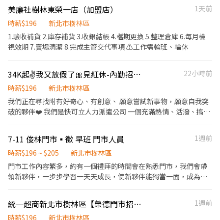
實習】 ⋆᷆♡⃘̎ ⋆⌁⌁⌁❤⌁⌁⌁⋆᷆♡⃘̎ ⋆⌁⌁⌁❤⌁⌁⌁⋆᷆♡⃘̎ ⋆⌁⌁⌁❤⌁⌁⌁⋆᷆♡⃘̎ ⋆⌁⌁⌁❤
美廉社樹林東榮一店（加盟店）
1天前
---------------------------------------- ❤️休假：月排休8天 ❤️依照
⌁⌁⌁⋆᷆♡⃘̎ ⭐️早班：07:00-12:00（可調整上班時間7:00-8:30間到班，
出勤時數，另計大夜班津貼、販售周邊產品獎金分紅 ❤️公司福利：
預計排班3-5小時） ⭐️晚班：17:30-22:30 🧡一週排班約3～4天 🧡六
時薪$196
新北市樹林區
✨ 獎金另計，享勞保、健保、團保、勞退 ✨ 三節禮金/禮品；國內外
日至少配合一天排班 ⋆᷆♡⃘̎ ⋆⌁⌁⌁❤⌁⌁⌁⋆᷆♡⃘̎ ⋆⌁⌁⌁❤⌁⌁⌁⋆᷆♡⃘̎ ⋆⌁⌁⌁❤
1.驗收補貨 2.庫存補貨 3.收銀結帳 4.檔期更換 5.整理倉庫 6.每月檢
旅遊補助與活動、聚餐活動 ✨ 升遷制度：升遷管道暢通，重視人員
⌁⌁⌁⋆᷆♡⃘̎ ⋆⌁⌁⌁❤⌁⌁⌁⋆᷆♡⃘̎ 目前職缺 : 早班兼職、晚班兼職
視效期 7.賣場清潔 8.完成主管交代事項 ⚠️工作需輪班、輪休
培訓 ✨ 定期辦理教育訓練、舉辦升等考試，可轉正式人員。 ✨ 表現
良好有機會參加晉升為正式人員，並預備接受公司訓練成為公司未
來幹部或主管。 –––––––––––––––––––––––––––––––––––––––
34K起✌️我又放假了🎀見紅休-內勤招募專員🎀邊玩邊賺🌼薪資無上限
22小時前
–––––––––––––––––––––- ⭐快速報名·優先安排⭐ 煊S 立即為您
時薪$196
新北市樹林區
火速安排工作 🔥按一下火速報名捷徑https://lin.ee/ofl7C3J 🔥搜尋
我們正在尋找附有好奇心、有創意、 願意嘗試新事物，願意自我突
@000nuyjl 【加入時請截圖應徵職缺+姓名+電話呦】 ––––––––––
破的夥伴❤️ 我們是快可立人力派遣公司 一個充滿熱情、活潑、搞怪
––––––––––––––––––––––––––––––––––––––––––––––––––-
的團隊 我們正在招募【行銷專員】 選擇團隊有多重要？ 一天有24
小時，至少有8小時的時間在公司 那麼工作環境就是你第二個家 歡
7-11 俊林門市▪徵 早班 門市人員
1週前
樂中工作~開心上班！ ───工作資訊─── 電話及網路行銷⚡替各
大企業招募、遴選人才！ 職缺廣告刊登上架、文件資料整理建檔 線
時薪$196 ~ $205
新北市樹林區
上回覆問題、預約面試時間安排 不管妳是E人還是I人，只要妳願意
門市工作內容繁多，約有一個禮拜的時間會在熟悉門市，我們會帶
開口電話邀約 沒有經驗都很OK~！ 🎀8:30-17:30 週休六日【見紅
領新夥伴，一步步學習一天天成長，使新夥伴能獨當一面，成為優
休】 🎀 時薪$196+另有招募獎金(另有.月.薪方案) 薪資約：33,440
秀的門市職員，只要有意願學習，歡迎加入我們俊林門市!! * 負責門
起-70,000(含津貼) ⭐️公司可以停車車，免找到生氣 ⭐️年.度尾.牙餐會
市日常早班交接作業。 * 商品補貨、上架、排面整理及庫存巡查，
統一超商新北市樹林區【榮德門市招募】 離家近&彈性排班、歡迎二度就業/樂齡/兼職
1週前
⭐️不定期單位員工聚餐 ⭐️上班想睡覺➡零食櫃替你加油 ⭐️上班聽音
維持商品陳列整齊完整。 * 門市環境清潔與設備維護，包含地面、
樂，歡迎開放點歌~ ⭐️個人工位辦公桌電腦、公務機， 想擺哈魯
貨架、用餐區、櫥窗及廁所等區域清潔。 * 收銀結帳、現金管理及
時薪$196
新北市樹林區