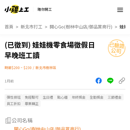
隨你開工
首頁
新北市打工
開心Go(樹林中山店/御品賞商行)
娃娃機零食場徵假日
早晚班工讀
時薪$200 ~ $230
/
新北市樹林區
1月前
彈性排班
免經驗可
生日禮
點心櫃
年終獎金
全勤獎金
三節禮金
員工折扣
畢業轉正
公司名稱
開心Go(樹林中山店/御品賞商行)