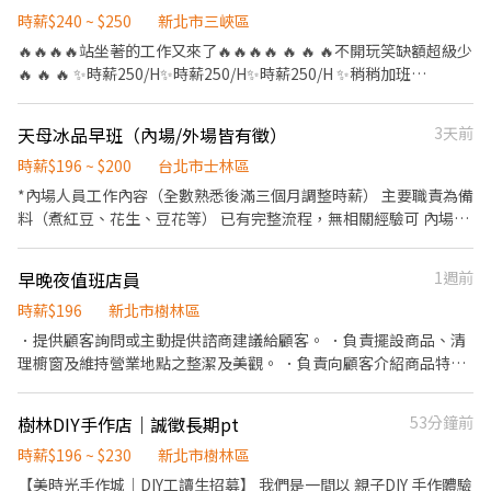
留任獎金 日/夜 (20000 / 58000) 年終獎金 日/夜 (69600 / 82600)
時薪$240 ~ $250
新北市三峽區
(分成4份每季發放一份) 《休假制度》 做二休二 固定日/夜班 (月休
🔥🔥🔥🔥站坐著的工作又來了🔥🔥🔥🔥 🔥 🔥 🔥不開玩笑缺額超級少
15-16天) 【上班地點】 桃園市龜山區華亞五路2號 📩 【火速卡位應
🔥 🔥 🔥 ✨時薪250/H✨時薪250/H✨時薪250/H ✨稍稍加班
徵流程】 ➊ 點擊填寫廠商制式履歷（1分鐘完成，快速安排送
50000~70000 ⚡️日領全薪⚡️週領10000元 ✅日班08:00~17:00(配合加
審）： 👉https://reurl.cc/R2p0LG 🔒 【隱私防線】個資僅供廠商審
班)、加班17:30-19:30 ✅工作內容：組裝紙盒 倉儲 工作內容輕鬆 無
天母冰品早班（內場/外場皆有徵）
3天前
核，敏感欄位（身分證/詳細地址）錄取前皆可先不填！ ➋加入留
壓力 ✅工作地點：三峽 ✅免費供餐 ✅免費汽機車停車位 👉無經驗可
言： 👉https://lin.ee/OBnhVN5 私訊留下 ⌜姓名+電話 +應徵半導
👉提供日領、週領 👉依照指示將產品簡單組裝 👉整理和檢查組裝
時薪$196 ~ $200
台北市士林區
體大廠」💥
完成的商品 👉週休二日⏰ 時間好安排 #日領全薪 #高額週領一萬 #
*內場人員工作內容（全數熟悉後滿三個月調整時薪） 主要職責為備
轉他人帳戶 #現金 #八德 #龜山 #鶯歌 #土城#大溪#桃園#新北 #周休
料（煮紅豆、花生、豆花等） 已有完整流程，無相關經驗可 內場排
六日 #簡單包裝 #日領現金 #坐著上班 #立即上公 加上我的官方：
班時段：09:30-15:30 *外場人員工作內容： 幫客人製作冰品、豆花
tseng0411 電話：0906825976 專員: 威先生
等甜品 保持工作及用餐環境整潔 搓麻糬 收銀、結帳 外場排班時
早晚夜值班店員
1週前
段：早班11:00-17:00 • 加分條件 外向，能親切大方的服務客人 反
應快且精準 團隊合作與同事能互相幫忙 • 相關福利 服務滿三個月
時薪$196
新北市樹林區
享績效獎金 定期聚餐、唱歌吃飯 上班期間免費享用甜品 Y世代老闆
．提供顧客詢問或主動提供諮商建議給顧客。 ．負責擺設商品、清
+可愛同事 隨時長出食物的零食箱 • 排班方式 *每月排班一次 *投遞
理櫥窗及維持營業地點之整潔及美觀。 ．負責向顧客介紹商品特
履歷時請附上大致可排班的時間 *每月排班時數至少需50小時，假
徵、品質與價格及示範操作方法，以協助顧客選擇。 ．負責在顧客
日至少4-5天 *休息時間：每四小時休息30分鐘 • 工作地點 台北市
成交後之包裝、收款、交付商品、開發票或收據。 ．負責在當天結
樹林DIY手作店｜誠徵長期pt
53分鐘前
士林區士東路200巷78號 . 長期員工福利 服務滿三個月享三節獎金
束營業前，統計銷售情形、盤點貨品存量及撰寫當日業務報表。 有
歡迎工讀、二度就業、兼差的夥伴加入我們
任何問題，請面試時詳談。
時薪$196 ~ $230
新北市樹林區
【美時光手作城｜DIY工讀生招募】 我們是一間以 親子DIY 手作體驗