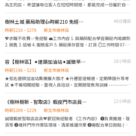
為主的店， 希望讓每位客人在短短時間裡， 都能完成一份屬於自己
的作品與回憶。 如果你喜歡手作、喜歡可愛的東西、 不排斥與客人
互動， 也願意學習與一起成長， 歡迎加入我們 🫶 ｜工作內容｜ •
樹林土城 藥局助理👍時薪210 免經驗🙌🏻名額有限 要搶要快喔
48分鐘前
協助客人進行DIY手作體驗 • 材料整理與補充 • 店內環境整理與清
潔 • 收銀與基本接待 • 協助活動與現場營運 • 主管交代事項 ｜希
時薪$210 ~ $279
新北市樹林區
望你｜ • 有責任感 • 願意主動學習 • 不怕與客人互動 • 喜歡小朋
💖求職不收費 ✅免經驗 💼工作內容 1. 與藥師配合學習藥局內場調劑
友加分 • 有美感、手作相關經驗加分（沒有也可學） ｜工作環境｜
2. 銷售 3. 結帳 4. 服務客戶 5. 藥局庫存管理、訂貨 ⏱工作時間 07-
手作店位於樹林興仁夜市內 營業日為三、五、六、日（排班制） 工
22 早班07-17 晚班17-22 (會微調整) 💰薪資 時薪 $210 🎉休假方式
作氣氛活潑，但該認真時也會要求細節與效率 ｜其他｜ • 需配合假
排休 📌上班地點 上宸藥局：樹林區中山路一段56號 瑪諾藥局：樹
容【樹林區】✦連鎖加油站✦誠徵早中夜班夥伴✦可兼職✦免經驗✦工作簡單好上手-坊
18小時前
日、連假排班 • 長期配合者優先 • 有升遷與調薪機會 歡迎私訊應
林區復興路20號 鄰康藥局：樹林區日新街48號 (如應徵樹林區門市,
徵， 並附上： ① 簡單自我介紹 ② 可配合上班時間 ③ 是否有服務業
三間會配合輪調唷) 📜應徵方式📜 ①應徵預約請點選右方加入 ➤
時薪$196 ~ $231
新北市樹林區
經驗 ④ 個人生活照一張
https://lin.ee/beutrIB ②ʟɪɴᴇ搜尋加入 ➤ @783qcndn ✍🏻加入留言
★知名連鎖加油站集團擴大徵才 ★升遷管道暢通，定期舉辦升等考
全名✚電話 附上 職缺標題截圖即可✍🏻
試 ★不需相關經驗，重視人員培訓，定期辦理教育訓練 ------------
--------------------------------------------------------------- ❤️工
作地點: 城林站/中華站-新北市樹林區中華路 佳園站-新北市樹林區
《樹林樹新 - 智取店》蝦皮門市店員🧡 #有薪教育訓練 #跨店支援 #高時薪
22小時前
佳園路三段 ❤️工作內容: 1.汽，機車加油作業 2.使用pos機系統(基本
電腦操作) 3.支援洗車作業.協助銷售副產品(有額外工作獎金，增加
時薪$209 ~ $229
新北市樹林區
個人收入) ----------------------------------------------------------
誠徵蝦皮智取店店員🧡歡迎無經驗者 《工作內容》 ❶負責搬運、理
----------------- ❤️上班時間： (可任選時段/免輪班) 日班: 07:00-
貨等 ❷維持門市作業區環境、清潔維護作業 ❸需配合單日跑點 (智
15:00 中班: 15:00-23:00 大夜班: 23:00-07:00 (夜班津貼+35) ✦大夜
取店需自備交通工具支援10公里內門市) 【提供完整教育訓練及店面
需先在其他時段實習，視學習狀況才可下夜班唷✦ -----------------