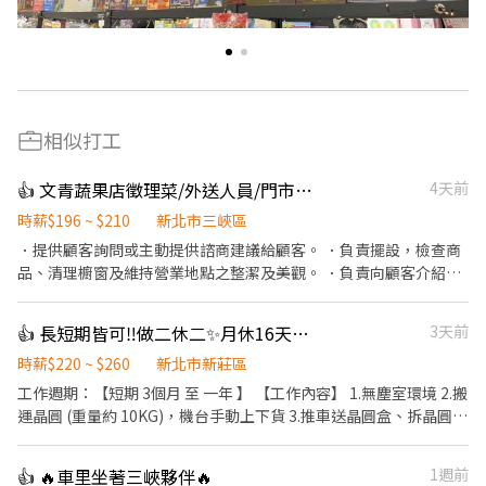
相似打工
👍 文青蔬果店徵理菜/外送人員/門市人員
4天前
時薪$196 ~ $210
新北市三峽區
．提供顧客詢問或主動提供諮商建議給顧客。 ．負責擺設，檢查商
品、清理櫥窗及維持營業地點之整潔及美觀。 ．負責向顧客介紹商
品特徵、品質與價格及示範操作方法，以協助顧客選擇。 ．負責在
顧客成交後之包裝、收款、交付商品、開發票或收據。 ．負責在當
👍 長短期皆可‼️做二休二✨月休16天🔥晶圓搬運員 💥可短期2-3個月
3天前
天結束營業前，統計銷售情形、盤點貨品存量及撰寫當日業務報
表。 目前急需6:00-10:00整理蔬果人員 若有汽/機車駕照佳 需配合
時薪$220 ~ $260
新北市新莊區
外送
工作週期：【短期 3個月 至 一年 】 【工作內容】 1.無塵室環境 2.搬
運晶圓 (重量約 10KG)，機台手動上下貨 3.推車送晶圓盒、拆晶圓外
包裝 【工作時間】 做二休二 固定日班 / 夜班 日班 07:30 ~ 19:30 夜
班 19:30 -~07:30 【工作薪資】 日班薪資 34800 夜班薪資 41300 久
👍 🔥車里坐著三峽夥伴🔥
1週前
任獎金(任期一年) : >> 整年度平均薪資 * 兩個月 另加 兩萬 / 五萬八