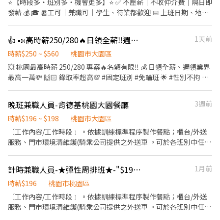
⭐【時段多・班別多・機會更多】⭐ ✅ 不壓薪｜不收仲介費｜隔日即
供宿舍 薪水週領 面試需備良民證 有半年內申請的良民證可優先安排
發薪 💰 🎓 暑工可｜兼職可｜學生、待業都歡迎 📅 上班日期、地
上工👌
點、時段自己選 →自由排班，想上就上、想休就休，工作更有彈
性！ ---- 🌝長時段工作： 自由報班 日期任選，穩定上班~ 🌈友善兼
👍 📣高時薪250/280🔥日領全薪‼️週領業界最高一萬🙌交通車接送上下班💯
1天前
職時段： 彈性工時，輕鬆安排生活與工作~ 早班｜08:00-17:00、
09:00－18:00➡️ NT$230 午班｜13:00－20:00、14:00－23:00➡️
時薪$250 ~ $560
桃園市大園區
NT$230⭐睡飽好上工⭐ 晚班｜17:30－22:30➡️ NT$260 夜班｜
💥 桃園最高時薪 250/280 專案🔥名額有限‼️ 💰 日領全薪、週領業界
21:00－06:00、23:00－08:00、00:00－08:00➡️ NT$260 📍桃園市
最高一萬💸 🙌🏻 錄取率超高💯 #固定班別 #免輪班 🌟 #性別不拘 #
龜山區頂湖二街66巷 ------------------------------ 🔥快來把財神接
免經驗 #冷氣房 #環境舒適 ❣️ 有汽機車停車位（需收費）、員工福利
回家🔥 𝑳𝒊𝒏𝒆 𝒊𝒅📲：@174fxrus (要加@) DAISY 電話📞：
社、餐廳 🚌 頂埔、捷運民權西路、桃園高鐵站、捷運坑口站、遠雄
晚班兼職人員-肯德基桃園大園餐廳
3週前
0912126817 張小姐 加入後請截圖職缺文➡️私訊留下 ⌜姓名✚電話⌟
園區 免費交通車接送上下班💯 👉 上班地點：桃園市大園區航翔路
謝謝❤️ #搞笑專員陪你抬槓 #免諮詢費
（近遠雄自由貿易港） 👉 休假制度：週休二日（休六日）、見紅休
時薪$196 ~ $198
桃園市大園區
(假日也可以加班) 👉 上班時間： 日班：08:00~17:30；加班：
〔工作內容/工作時段﹞ 。依據訓練標準程序製作餐點；櫃台/外送
18:00~20:00 夜班：20:00~05:30；加班：06:00~08:00 👉 薪資結
服務、門市環境清維護(騎乘公司提供之外送車 。可於各班別中任選
構： 日班：時薪 250，加班依照勞基法計算 夜班：時薪 280 ，加班
4-6小時彈性排班(班別依據面試餐廳需求為主 ﹝薪資福利﹞ ★ 基本
依照勞基法計算 👉 用餐方式：每餐公司補助$90 👉 工作內容：組
時薪：$196 "起" ★ 津貼福利 ◆ 外送津貼$10元/14元/趟；外送趟
計時兼職人員-★彈性周排班★-"$196"-另享外送獎金
1月前
包裝、測試（久站久坐皆有） #轉正跳板 #錄取率高 #鴻海 #週休二
次越多賺越多~~ ◆ 值班津貼：每小時20元(晉升組長後 ◆ 早、晚班
日 #提供宿舍 #領現金 #轉他人帳戶 #書審即可 #快速上工 #免無塵服
津貼：23:00-07:00（每小時享有50-80元津貼 ◆ 健檢：任職滿一年
時薪$196
桃園市桃園區
▃▃▃ 截圖私訊 快速報名 ▃▃▃ 📲 瀨 ID：00tingting 私訊婷婷小
起，公司提供年度健檢照顧你的健康 ◆ 保險：除勞、健、勞退外，
〔工作內容/工作時段﹞ 。依據訓練標準程序製作餐點；櫃台/外送
姐～立即安排上工🥳
公司更為你投保團保維護你的安全 ◆ 員工用餐折扣：兼職夥伴當日
服務、門市環境清維護(騎乘公司提供之外送車 。可於各班別中任選
任職滿4小時，即享有85折員購折扣；組長當日任職每四小時享有乙
4-6小時彈性排班(班別依據面試餐廳需求為主 ﹝薪資福利﹞ ★ 基本