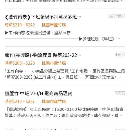
戶可協助 ☑免經驗 快速報到 不用接觸客人 I人神缺 ☑不需要高學歷
22:30時薪279
即可進入 TOP電商龍頭企業 學習 往後轉職 無往不利 ⋙工作內容
⇝⇝⇝⇝⇝⇝⇝⇝⇝⇝⇝⇝⇝⇝⇝⇝⇝⇝⇝⇝⇝⇝⇝⇝⇝⇝⇝⇝⇝⇝⇝⇝⇝⇝⇝⇝
⋘ ✅ 工作內容： ◆基本門市環境維護 ◆理貨分貨 ✅ 上班時段自選
❮蘆竹南崁❯下班領現不押薪💰多班任選/小包裹理貨員
56分鐘前
✅ 工作地點：可自選門市 蘆竹大竹 - 有人店 大竹路361號1樓 蘆竹
（超好配合） 【早班】： 7:00-12:00｜7:30-12:30｜8:00-13:00｜
南順 - 有人店 南順四街8號1樓 蘆竹南六 - 寄件店 南山路一段418號
08:30-13:30 時239 【晚班】： 17:30-21:30｜18:00-22:00｜18:30-
時薪$210 ~ $242
桃園市蘆竹區
蘆竹大有 - 寄件店 大有街25號 蘆竹南興 - 寄件店 南山路二段470巷
22:30 時259 【假日班】： 7:00-12:00時239 17:30-23:30時259 ※
▶工作內容 包裹進出整理、盤點庫存
15號 大園田心 - 寄件店 大觀路428號 ▬▬▬▬▬▬▬▬▬▬▬▬ 快
一週最少排四天且須固定可排班週一、週二；假日須至少可排班一
━━━━━━━━━━━━━━━━━━ ▶多種班別 《早班》
速應徵⭐️不收取任何費用⭐️立即上工 李先生 ☎ 手機：0958781360
天
08:00~17:00 《午班》13:00~22:00 (可彈性)/14:00~23:00 《小夜》
或✚【ID：@zdn6329f】傳姓名電話+職缺截圖 馬上安排
⇝⇝⇝⇝⇝⇝⇝⇝⇝⇝⇝⇝⇝⇝⇝⇝⇝⇝⇝⇝⇝⇝⇝⇝⇝⇝⇝⇝⇝⇝⇝⇝⇝⇝⇝⇝
18:00~23:00 《夜班》24:00~08:00 《假日》13:00~22:00 ⭐全班別
蘆竹(長興路)-物流理貨 時薪203-220元 可書審.可報班.可日領
4天前
✅ 工作地點：可自選門市 蘆竹福祿 - 智取店 福祿一街52號 蘆竹洛陽
皆可下班領現不押薪，中間休一小時不計薪，其餘時間有間休⭐ ⭐夜
- 智取店 中正路203號1樓 蘆竹長興 - 智取店 長興路一段8號1樓 蘆
班工時固定8小時，不扣薪，有間休⭐
時薪$203 ~ $220
桃園市蘆竹區
竹上竹 - 智取店 大竹路488號1樓 ▬▬▬▬▬▬▬▬▬▬▬▬▬▬
━━━━━━━━━━━━━━━━━━ ▶工作薪資 時薪２１０~
*工作內容： ．小商品分類上架理貨 *工作地點 ．蘆竹區長興路二段
快速應徵⭐️不收取任何費用⭐️立即上工 李先生 ☎ 手機：
２４２（依班別不同） 另有工作獎金
*薪資203-220$ (依工作能力) １．假日班：（可固定排班尤佳）
0958781360 或✚【ID：@zdn6329f】傳姓名電話+職缺截圖 馬上
━━━━━━━━━━━━━━━━━━ ▶休假制度 固定休日，可
14:30-21:00 ２．誠徵PT： 0800-1700 0900-1800 ３．長期職缺：
安排
與組長安排 ━━━━━━━━━━━━━━━━━━ ▶快速應徵 搜
08:00-17:00 08:30-18:00 09:00-18:30 11:00-20:30 13:00-22:00
🆕蘆竹 中班 220/H 電商商品理貨
3天前
尋官方帳號：@773osnrn 建華人力-小安，要加小老鼠喔～ 或直
４．兼職：（可穩定排班佳） 08:00-12:00 13:00-17:00 17:30-
接點擊以下連結：https://lin.ee/89FJHKS1
20:30（時段可微調） 17:00-22:00（需體檢） 18:00-22:00（需體
時薪$210 ~ $327
桃園市蘆竹區
檢） 【兼職職缺】 自由報班-週二~週六可報班 【長期職缺】 需配
【職缺說明】 ⏰上班時間：16:00~01:00 🧸休假時間：排休 💶薪資
合貨量加班，加班費依照勞基法計算 *員工福利 ．可書審 ．可日領
計算：時薪220/H 📃工作內容：進出貨貨品驗收、庫存盤點、看單
現金 ．自由報班 ．工作獎金(出勤、績效) ．三節獎金 ．品保獎金
理貨、主管交辦事項 【福利】 ▹附設機車停車位 ▹享勞健團保
．介紹獎金(介紹&被介紹者皆可領) *保險撫卹 ．勞、健保、勞退
▿▿▿▿▿ꗯ̤̮ 找工作安心免費洽詢 ꗯ̤̮▿▿▿▿▿ ☎️電話諮詢：