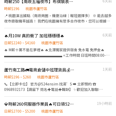
時薪250【南崁五福夜市】布偶裝表演｜自主報班・無經驗可
6天前
6％ ．團體保險 預約面試 ．0982-336-364陳專員
𝟬𝟯-𝟰𝟱𝟱𝟱𝟱𝟯𝟱 小萱專員 ✚ ʟɪɴᴇ：【@316gdfku】截圖詢問職缺 --
-快速連結：https://lin.ee/8tg01Dg ✶親洽地址：桃園市中壢區南
時薪$196
桃園市蘆竹區
園二路𝟯𝟬𝟵號
📍 桃園演出據點（南崁商圈，機捷沿線｜報班選擇多） ※ 能去越多
夜市錄取機率越高！ 我們在桃園擁有眾多合作夜市，您可以根據交
通便利性與個人喜好自行挑選： 🔥 時薪 250 元場地： ・南崁五
福夜市（桃園市蘆竹區）｜週二、週五、週六 ・大竹夜市（桃園
🔥月10W 真的衝了 加班穩穩穩🔥
6天前
市蘆竹區）｜週一、週四 ・大園夜市（桃園市大園區）｜週五、
週日 ・菓林夜市（桃園市大園區）｜週六 ……更多場地無法列
日薪$2240 ~ $4160
桃園市蘆竹區
舉，請見諒。 🚇 交通：南崁商圈，機捷沿線，下課下班順路上工。
🔥 M薪十萬不是在夢裡🔥 🔥北漂獨家提供宿舍 免水電 免押金🔥
班表上沒有列出的夜市或場地也能報名嗎？當然可以！ 只要您有想
▃▃▃▃▃▃▃▃▃▃▃▃▃▃▃▃ ⭐️工作時間 日班時間08:00-
去的夜市、商圈或適合演出的地點，歡迎主動洽詢，我們都可以為
20:00時薪210 中班時間:14:30-12:00時薪240 夜班時間20:00-08:00
您協調排班，讓您在最熟悉、最方便的地方工作。 🌟 工作亮點：傳
時薪260 ⭐️ 日班加班穩拿80k 夜班加班穩拿100k
蘆竹南工路🚛電商倉儲中班理貨員💰高時薪231#可日週領#無經驗可#快速報到UR
1天前
遞幸福與正能量 ・自主報班制：上班時間與地點由您決定，依每週
▃▃▃▃▃▃▃▃▃▃▃▃▃▃▃▃ ⭐️可現金 日領全薪 周領最高1
行程、體力狀況靈活報名，享受真正的「工作自由」。 ・新手友善
萬 ⭐️穩定加班 供住宿 免伙食 ⭐️休假:周休二日(多班可選) ⭐️工作地點:
時薪$196 ~ $260
桃園市蘆竹區
機制：擔心體力不支？沒關係！新人可先報名 1～2 小時嘗試看看，
大園 蘆竹 湖口 ⭐️交通車地點:桃園 中壢 內壢 平鎮.
📞【立即卡位】 官方@524ensim 找湯’S ➡ 立即預約 ☎️
確認適應後再開始長期排班。 ・天天有場次：週一至週日每天都有
▃▃▃▃▃▃▃▃▃▃▃▃▃▃▃▃ #提供住宿 #高額週領一萬 #現
0968932173【請留下 姓名✚電話✚職缺】 ✨歡迎加入聊聊:
場次可報名，多點任您挑選，想賺錢、想運動隨時都有機會。 ・邊
金 #桃園 #八德 #大湳 #日領現金 #立即上工
https://lin.ee/MqHuuDE -------------------------------------------
賺錢邊健身：適合愛活動、想瘦身的夥伴。穿著可愛布偶裝與民眾
▃▃▃▃▃▃▃▃▃▃▃▃▃▃▃▃ 加上我的官方：tseng0411 電
----------------------- 🚀【桃園倉儲理貨員｜高薪首選】🚀 💰 月5
互動，成就感滿分。 ・大方展現自我：只要您覺得可愛，跳舞、揮
💎時薪260伺服器作業員🔥可日領5200✨免費供餐💥🏮
19小時前
話：0906825976 專員：威先生 https://lin.ee/5eFUoLO
萬不是夢｜可日領・週領｜無經驗OK 📦 想找穩定又賺得到的工
手、搞怪、拍照互動都大受歡迎。 📋 招募說明 ・合作模式：歡迎短
作？ 👉 這一檔你一定要看！ ✅ 不怕動、手腳俐落 ✅ 想找長期穩定
日薪$2700 ~ $5200
桃園市蘆竹區
期體驗、長期穩定合作。 ・新手試作：初次報班請註明「新人」，