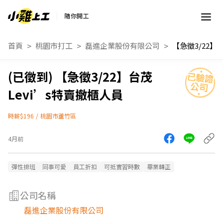
隨你開工
首頁
桃園市打工
磊進企業股份有限公司
【急徵3/22】台茂
Levi’s特賣撤櫃人員
時薪$196
/
桃園市蘆竹區
4月前
彈性排班
同事可愛
員工折扣
可抵實習時數
畢業轉正
公司名稱
磊進企業股份有限公司