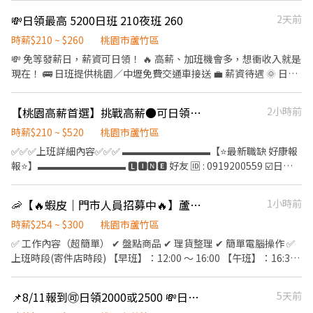
餐員餐 ◆ 生日/節慶禮卷： 你生日我慶祝，生日當月我們提供你品
時薪：$196 "起" ★ 津貼福利 ◆ 外送津貼$10元/14元/趟；外送趟
💸日領最高 5200日班 210夜班 260
2天前
牌禮卷 讓生日更有溫度 你過節我共歡，重要節慶我們提供你福利禮
次越多賺越多~~ ◆ 值班津貼：每小時20元(晉升組長後 ◆ 早、晚班
券 好好與家人歡慶 你旅遊我贊助，每年職福會提供你旅遊津貼 好好
津貼：23:00-07:00（每小時享有50-80元津貼 ◆ 健檢：任職滿一年
時薪$210 ~ $260
桃園市蘆竹區
享受幸福人生 ◎ 詳細工作時間於面試時告知
起，公司提供年度健檢照顧你的健康 ◆ 保險：除勞、健、勞退外，
💸 免等發薪日，薪資可日領！ 🔥 高薪、加班機會多，想衝收入就是
公司更為你投保團保維護你的安全 ◆ 員工用餐折扣：兼職夥伴當日
現在！ 🚌 日班提供桃園／中壢免費交通車接送 💼 薪資待遇 🌞 日班
任職滿4小時，即享有85折員購折扣；組長當日任職每四小時享有乙
210 H 💰 平日最高2240 元 💰 週六最高3780 元 💰 週日最高4200 元
餐員餐 ◆ 生日/節慶禮卷： 你生日我慶祝，生日當月我們提供你品
🌙 夜班260H 💰 平日最高約 2770 元 💰 週六最高約 4690 元 💰 週日
【桃園高薪首選】挑戰高薪●可日領●供餐●午休90分●免無塵●免費交通車
2小時前
牌禮卷 讓生日更有溫度 你過節我共歡，重要節慶我們提供你福利禮
最高約 5200 元 🔥 ✨ 工作時間 🌞 日班08:00－17:30（加班至
券 好好與家人歡慶 你旅遊我贊助，每年職福會提供你旅遊津貼 好好
20:00） 🌙 夜班20:00－05:30（加班至 08:00） 🎁 福利待遇 ✅ 加班
時薪$210 ~ $520
桃園市蘆竹區
享受幸福人生 ◎ 詳細工作時間於面試時告知
機會多 ✅ 提供宿舍 ✅ 廠區免費供餐 ✅ 日班免費交通車接送 📢 另徵
✅✅✅上班詳細內容✅✅✅ ▬▬▬▬▬▬▬▬▬【⭐️最新職缺 好康報
安檢人員，歡迎洽詢！ 💬【快速應徵】 ☎️ 盧先生:0981-757-569 📱
報⭐️】▬▬▬▬▬▬▬▬▬ 🅻🅸🅽🅴 好友 🆔 : 0919200559 ☑️日領
ID：0981757569 🔗 點擊了解更多職缺： https://lin.ee/l3OtdcS
OK☑️周領OK☑️門市寫履歷 書審即可 ❤️❤️❤️職缺內容❤️❤️❤️ ✨【工
作地點】：桃園市蘆竹區南青路/大園區航翔路《遠雄自貿園區》
🦐【🔥蝦皮｜門市人員招募中🔥】蘆竹區兼職輕鬆賺-長期短期-固定班彈性選時段~~
1小時前
✨【工作內容】：電腦零件組裝、包裝、測試、SMT操作 ✨【休假
制度】：●南青廠 休假組別自選 固定休(A)週二、三(B)週三、四(C)
時薪$254 ~ $300
桃園市蘆竹區
週五、六 ●大園廠 週休二日(需在南青廠報到、受訓) ✨【工作時間
✅ 工作內容（超簡單） ✔ 盤點商品 ✔ 理貨整理 ✔ 簡單電腦操作 ✅
&薪資】：挑戰高薪 絕對有班加 上看八萬 ☑️【日班】：08:00 ~
上班時段(寄件店時段) 【早班】：12:00 ～ 16:00 【午班】：16:30-
17:30【時薪$210/H】⭐未加班就有【$44,000起】 ☑️【夜班】：
20:30 【晚班】：18:30 ～ 22:30 【夜一班】：20:30-00:30 【夜二
20:00 ~ 05:30【時薪$260/H】⭐未加班就有【$49,280起】 每月10
班】：16:00-00:30 (含休息時間) ✅上班時段(有人店時段) 【早班】
📌8/11報到🉑️日領2000或2500 💸日210中240夜260加班多🍱供餐
5天前
號發薪，可申請日領1500~2500 ❤️ ✨【用餐說明】：⏰超長休息時
11:00~17:30 【晚班】16:15~22:45 ✅上班時段(智取店時段) 【早A
間：用餐90分鐘 還有餐費補助$90 ❇️ 免無塵衣 ❇️ 無經驗可 ❇️ 享勞