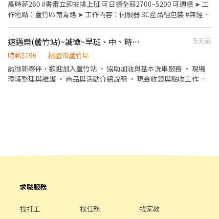
收入 👉 通通來！ 📍【上班地點｜可自選】 ✔ 蘆竹｜南工路 🧰【工
高時薪260 #書審立即安排上班 可日領全薪2700~5200 可週領 ➤ 工
可先安排 1～2 小時體驗。 ・適合對象：性格開朗、喜歡小孩、體
作內容】（簡單好上手） 🔹 商品驗收 / 分貨 / 理貨 / 包裝 🔹 打膠
作地點：蘆竹區南青路 ➤ 工作內容：伺服器 3C產品組包裝 #無經驗
力耐力佳者。 ・可跨場次排班者優先（一週能配合 3 天以上尤
膜、倉內作業 🕘【上班時段】 🌙 中班｜16:00–01:00（需配合加
沒問題 ➤ 用餐方式：免費供兩餐 ➤ 休假制度： A班休週二、三 B班
佳）。 ・布偶裝、道具、飲水公司全部提供，自己不用準備任何東
班） 💵【薪資超有感】 💰 中班：時薪 $231（含35激勵獎金） ⏰ 加
休週三、四 C班休週五、六 ➤ 休息時間：上下午皆有間休輕鬆不累
西，也不用先付任何費用。 ・全台皆有團隊：桃城義演團服務範圍
速邁樂(蘆竹站)~誠徵~早班、中、時段班 長期 ♾️ 時薪制服務員
5天前
班費依勞基法196計 ⭐ 日領 / 週預支 /➜ 任你選 🎁【福利一次到位】
➤ 上班時間:日班:08:00-17:30 夜班：20:00-05:30 ➤ 薪資：日班
涵蓋全台灣。除了北北基桃，中彰雲嘉南、高屏亦有據點，歡迎各
✔ 月排休 8 天 ✔ 勞保・健保・團保 ✔ 長期穩定、班多好排 ✔ 無經
$210/時 夜班$260/時 報名專線:@t0976789569(同賴 哀滴)
時薪$196
桃園市蘆竹區
地夥伴加入或介紹朋友！ 📝 面試怎麼進行 面試就在夜市現場，只需
驗可，肯做就有錢賺
要配合 1 個小時，不用整場，當天就能看到實際工作的樣子，覺得
誠徵新夥伴，歡迎加入蘆竹站 • 協助加油與基本洗車服務 • 現場
合適再繼續排班，不勉強。
環境整理與維護 • 商品與活動介紹說明 • 現金收銀與點收工作 我
們給你的： • 彈性排班，可配合個人時間 • 明確友善的工作指導
不論有無經驗，歡迎第一次嘗試打工的你一起加入~ 早班：0700-
1500 中班：1500-2300 時段班：1700-2300
求職服務
找打工
找任務
找家教