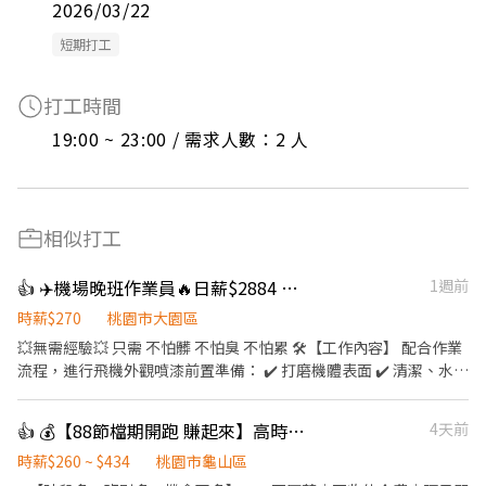
2026/03/22
短期打工
打工時間
19:00 ~ 23:00 / 需求人數：2 人
相似打工
👍 ✈️機場晚班作業員🔥日薪$2884 無經驗/暑期打工 可
1週前
時薪$270
桃園市大園區
💥無需經驗💥 只需 不怕髒 不怕臭 不怕累 🛠【工作內容】 配合作業
流程，進行飛機外觀噴漆前置準備： ✔️ 打磨機體表面 ✔️ 清潔、水
洗、包裝等作業 ✔️ 作業區有粉塵與有機溶劑（供全套防護裝備） 🕐
【工作時間】 長期 / 兼職可 晚班：19:00 - 05:00（休息時間也計
👍 💰【88節檔期開跑 賺起來】高時薪＋龜山多班別⭐日領2000~3000 隔日匯款
4天前
薪） 另有早班及其他職缺可詢問（早晚班都可配合優先錄取） 本公
司為 長榮航空安衛家族 長榮航太維修廠承攬商 表現穩定、出勤良
時薪$260 ~ $434
桃園市龜山區
好， ✅有機會「轉任長榮航太本工」，享正式員工福利與升遷制度