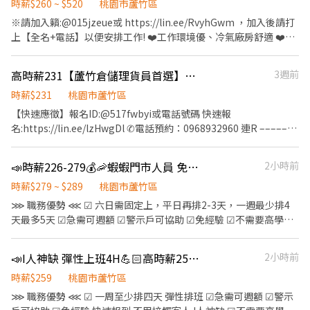
班】07:00~12:00 【早B班】07:30~12:30 【早C班】08:00~13:00
時薪$260 ~ $520
桃園市蘆竹區
保、健保、勞退6％完整保障 🚌南青廠免費交通車資訊🚌 ➡️【桃園
【早D班】08:30~13:30 【晚A班】17:30~21:30 【晚B班】
※請加入籟:@015jzeue或 https://lin.ee/RvyhGwm ，加入後請打
線】桃園車站→敏盛醫院→蘆竹區中正路長榮大樓→蘆竹區中正路
18:00~22:00 【晚C班】18:30~22:30 📌 一週可排4天 📌 智取店六日
上【全名+電話】以便安排工作! ❤️工作環境優、冷氣廠房舒適 ❤️久
永豐銀行 ➡️【中壢線】中園寵物家族(中壢區新生路286號)→新生南
至少要挑一天 📌 有人店六日固定都要上班 📌 寄件店要固定可排：
站久坐都有 ❤️固定班免輪班 ❤️不限學歷、書審即可 ❤️免費供餐、用
園二路口(中壢區新生路658號) 【應徵方式】: ☎電話直撥
週一、週二、週六(三天一定要能上班)
餐選擇多樣化 【工作內容】 ✅SMT生產線設備操作、產品組裝／測
0919200559(同ID) 陳專員 或小雞上直接詢問 立即回覆唷
高時薪231【蘆竹倉儲理貨員首選】✨高加班費✨中ZO
3週前
⇝⇝⇝⇝⇝⇝⇝⇝⇝⇝⇝⇝⇝⇝⇝⇝⇝⇝⇝⇝⇝⇝⇝⇝⇝⇝⇝⇝⇝⇝⇝⇝⇝⇝⇝⇝
試／檢驗 【休假制度】 ✅周休二日 【發薪制度】 ✅每月10號發薪
✅ 寄件店工作地點： 桃園市蘆竹區南山路一段.號 桃園市蘆竹區大有
(薪資可以達6萬~8萬) 【日班】 ✅08:00~17:30 (加班18:00~20:00)
時薪$231
桃園市蘆竹區
街.號 桃園市蘆竹區南山路二段470巷.號 ✅ 有人店工作地點： 桃園
【夜班】 ✅20:00~ 05:30(加班06:00~08:00) 【午餐用餐】
【快速應徵】報名ID:@517fwbyi或電話號碼 快速報
市蘆竹區大竹路.號 ✅ 智取店工作地點： 桃園市蘆竹區福祿一街.號
✅12:00~13:30 【日領】 ⭐️日班8H 1500 ⭐️日班12H 2000 ⭐️夜班8H
名:https://lin.ee/lzHwgDl ✆電話預約：0968932960 連R –––––––
✉️ 應徵方式: 請截圖此職缺資訊，並提供以下資料，方便我們盡快
1800 ⭐️夜班12H 2500 🍱中餐餐廳刷卡用餐，也有全家/拉亞漢堡，
––––––––––––––––––––––––––––––––––––––––––––––––––––
為您安排面試 ✎ 官方：@weiko ⭢ https://lin.ee/Yl34kL8 ☎️ 聯絡
公司補助90元，超過90元請自付 🍱宵夜餐免費，夜班有加班者
–––––––––––––––- ▶️高加班費▶️ ▶️無經驗可▶️ ✅職缺內容 職位名
方式 / ID：0979-661-360 （聯繫人：茜茜 ʚɞ 歡迎聊聊喔～）
📣時薪226-279💰🦐蝦蝦門市人員 免經驗 門市自選💪🏻可周領💎
2小時前
(06:00~08:00)，給予早餐補助40元 ，給予早餐補助40元。
稱：倉儲人員 工作內容： 從事物流貨物理貨、揀貨等倉儲理貨作
業、倉儲物流各項作業 一定會需搬重唷‼️ ⏰上班時間 晚班: 下午
時薪$279 ~ $289
桃園市蘆竹區
16:00至次日凌晨1:00 ；若不加班:下午15:00至晚上24:00 ✅休假制
⋙ 職務優勢 ⋘ ☑ 六日需固定上，平日再排2-3天，一週最少排4
度 排休 ✅薪資結構 時薪:231元 ✅工作須知 1.需配合加班、搬重 2.需
天最多5天 ☑急需可週額 ☑警示戶可協助 ☑免經驗 ☑不需要高學歷
高中畢業 ✅工作地點 南工倉：桃園市蘆竹區南工路 ⭐可固定倉別⭐
即可進入 TOP電商龍頭企業 學習 往後轉職 無往不利 ⋙工作內容
♥︎歡迎你的加入♥︎
⋘ ✅ 工作內容： ◆收銀結帳 ◆取貨退貨 ◆門市清潔 ✅ 上班時段自
📣I人神缺 彈性上班4H💪🏻高時薪259💰蝦蝦門市人員💎免經驗 好排班 門市自選
2小時前
選（超好配合） 有人店 【早班】： 11:00-17:30 【午班】： 15:00-
19:00 時薪226 【晚班】： 16:15-22:45 【假日班】： 11:00-22:45
時薪$259
桃園市蘆竹區
(六日固定上班，最少要能當月排6-8天) 寄件店 【早班】： 12:00-
⋙ 職務優勢 ⋘ ☑ 一周至少排四天 彈性排班 ☑急需可週額 ☑警示
16:00時薪259 【午班】： 16:30-20:30時薪279 【晚班】： 18:30-