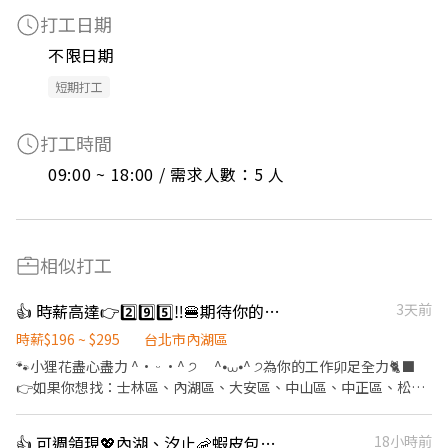
打工日期
不限日期
短期打工
打工時間
09:00 ~ 18:00 / 需求人數：5 人
相似打工
👍 時薪高達👉2️⃣9️⃣5️⃣‼️🍔期待你的「麥」力演出🍟餐飲服務員
3天前
時薪$196 ~ $295
台北市內湖區
🐾小狸花盡心盡力 ^• ᵕ •^ ੭ ^⦁⩊⦁^ ੭為你的工作卯足全力🐈‍⬛
👉如果你想找：士林區、內湖區、大安區、中山區、中正區、松山
區、信義區、文山區的職缺請繼續看下去 👉如果你有其他地區或其
他職缺想參考，也可以私訊我唷 .˚⊹ ⁺‧ 【工作內容】 ‧⁺ ⊹˚. 🍎 顧
👍 可週領現💖內湖、汐止🦐蝦皮包裏外送員/免經驗平均50～80K，公司車
18小時前