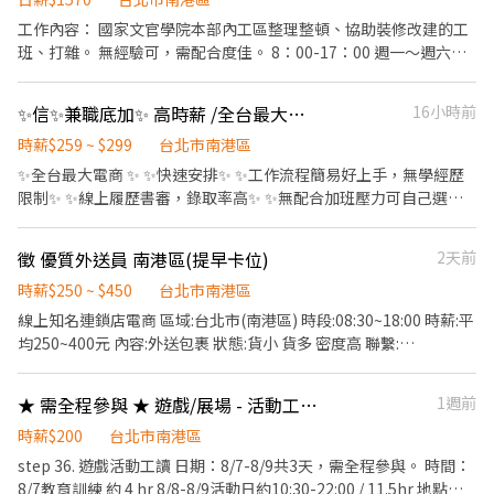
後開始生效 -------- 【報名方式】 1.【文書資料處理】+日期
工作內容： 國家文官學院本部內工區整理整頓、協助裝修改建的工
班、打雜。 無經驗可，需配合度佳。 8：00-17：00 週一～週六都
可彈性接工作。 午休1小時
✨信✨兼職底加✨ 高時薪 /全台最大電商/專人教導/個人工作不怕看臉色
16小時前
時薪$259 ~ $299
台北市南港區
✨全台最大電商 ✨ ✨快速安排✨ ✨工作流程簡易好上手，無學經歷
限制✨ ✨線上履歷書審，錄取率高✨ ✨無配合加班壓力可自己選擇✨
✨享有勞健保✨ ✨歡迎截圖詢問了解✨ ------------------------------
-------------------------------- 智取店 需自備交通工具 工作內容 處
徵 優質外送員 南港區(提早卡位)
2天前
理包裹櫃位上下架 搬運✨點貨✨理貨✨整理 店面清潔維護 07:00-
13:30(彈性到班5小時) 時薪 259 17:30-22:30(彈性到班5小時) 時薪
時薪$250 ~ $450
台北市南港區
279 夜班 23:30-03:30 時薪299 假日早 07:00-12:00 時薪 259 假日晚
線上知名連鎖店電商 區域:台北市(南港區) 時段:08:30~18:00 時薪:平
17:30-23:30 時薪 279 需支援鄰近店面跑點，跑點距離<10Km "台
均250~400元 內容:外送包裹 狀態:貨小 貨多 密度高 聯繫:
北信義" 信義中全 - 智取店 虎林街164巷 信義景聯 - 智取店 吳興街
@100vttsk 鄒先生 (姓名 電話 可送區域 時段 找鄒先生)
50巷 信義松山 - 智取店 松山路465巷 信義嘉興 - 智取店 嘉興街 信義
★ 需全程參與 ★ 遊戲/展場 - 活動工讀 ★
1週前
忠孝 - 智取店 忠孝東路五段 信義象山 - 智取店 信義路六段 信義吳興
二 - 智取店 吳興街 HD智取店 免跑點 早班 : 09:00-13:00 時薪 251 午
時薪$200
台北市南港區
班 : 15:00-19:0 時薪 251 晚班 : 18:00-22:0 時薪 271 新信義四育 - 智
step 36. 遊戲活動工讀 日期：8/7-8/9共3天，需全程參與。 時間：
取店 永吉路357號1樓 ----------------------------------------------
8/7教育訓練 約 4 hr 8/8-8/9活動日約10:30-22:00 / 11.5hr 地點：