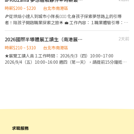
每日休息時間︰午休一小時 休息有無計薪供餐：無 環境冷氣舒適，
需要細心且動作快的您，同事皆是八年級生好相處，講求團隊合
時薪$200 ~ $220
台北市南港區
作，好的工作環境能更發揮效率、細心且確實，辦公室有養一隻可
🍕從烘焙小達人到城市小隊長👮🏻‍♀️ 化身孩子探索夢想路上的引導
愛的小狗，時常會有點心飲料零食櫃可以跟我們一起享用！
者！陪孩子開啟職業探索之旅🌟 💼 工作內容： 1.職業體驗引導：帶
領 2-17y孩子參與餐飲烘焙🥐警察👮🏻‍♀️模特💃🏻等職業體驗活動，協
助完成任務流程。 2.活動互動與安全維護：引導孩子操作體驗內
2026國際半導體展工讀生（南港展覽館）
2天前
容，陪伴親子互動，確保活動安全與順利進行⛑️ 3.專業情境教學：
將餐飲製作、職業知識轉化為孩子容易理解的方式，培養活動帶領
時薪$210 ~ $310
台北市南港區
與服務能力。 🕰️上班時間： 1. 需配合 08:30-21:30 排班。 2. 一個
★展覽工讀人員 1.工作時間： 2026/9/3（四）10:00~17:00
月至少排 50 小時，一週至少排3天，一天至少排4小時 （！彈性排
2026/9/4（五）10:00~16:00 週四（第一天），請提前15分鐘抵達
班！到時候再面談就可以嚕！） 📍我們在找這樣的你 ✔️歡迎餐飲、
會場。 2.職務內容： •主動跟顧客交換名片(換袋子/換禮物..) •協
烘焙、觀光、休閒、幼教、服務相關科系學生加入！無經驗也歡迎
助產品推廣、繞場、邀請好友加入以及協助攤位活動等..)
唷！ ✔️ 喜歡小朋友、有耐心、不怕和人互動 ✔️ 樂於學習、喜歡分
享、應變能力佳
求職服務