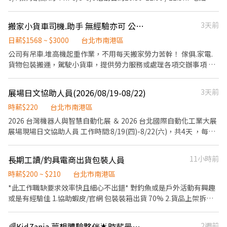
---------------- 有人店 工作內容 處理包裹送收件 搬運✨點貨✨理貨
北流戶外廣場 ( 台北市南港區市民大道八段99號 ) 工作內容：協助現
✨上下架 門市接待✨收銀 店面清潔維護 早班 11:00-17:30 時薪241
場/舞台互動活動及現場各庶務性工作、推廣及動線引導 時薪：200
晚班 16:15-22:45 時薪241 午班 15:00-19:00 時薪241 假日 11:00-
搬家小貨車司機.助手 無經驗亦可 公司附有宿舍
3天前
元 服裝：黑色上衣(無大LOGO)+深色長褲(不破)+包鞋 備註：
22:45 時薪241 (停招) 信義虎林店 虎林街 信義吳興店 吳興街 -------
-8/21(五)前匯款，非中國信託者將扣15元手續費 -休息時間將依照
日薪$1568 ~ $3000
台北市南港區
------------------------------------------------------- 勞保 健保 團
活動現場安排為主 -報名不表示錄取，錄取者會主動聯繫 -超過8小
公司有吊車.堆高機起重作業，不用每天搬家勞力苦幹！ 傢俱.家電.
保 勞退6% ✨ 溫馨大家庭 歡迎你的加入✨ 快速處理 ✨ 🆔 93_chi501
時依勞基法規定加班加成
貨物包裝搬運，駕駛小貨車，提供勞力服務或處理各項交辦事項 有
電話：0983-332-312 小檸 電話可直接搜尋加好友 留下姓名電話 截
相關經驗佳 無經驗可 公司附有宿舍 💸：30k~90k
圖詢問我唷✨
展場日文協助人員(2026/08/19-08/22)
3天前
時薪$220
台北市南港區
2026 台灣機器人與智慧自動化展 ＆ 2026 台北國際自動化工業大展
展場現場日文協助人員 工作時間:8/19(四)-8/22(六)，共4天 ，每日
09:00-17:30(中午13:00-13:30休息)，工時8小時 需求人數:2人(需展
覽期間4天皆可出勤) 日文能力N2以上
長期工讀/釣具電商出貨包裝人員
11小時前
時薪$200 ~ $210
台北市南港區
*此工作職缺要求效率快且細心不出錯* 對釣魚或是戶外活動有興趣
或是有經驗佳 1.協助蝦皮/官網 包裝裝箱出貨 70% 2.貨品上架拆箱
清點20% 3.產品貼標籤，分裝包裝 10% 4.出貨結束環境維護 5.其他
主管交辦事項 排班方式：每週一到五 每日工作時間：10:00-19:00
🌈KidZania 夢想體驗夥伴🌟時薪最高220❗️沒經驗也歡迎👏🏻
2週前