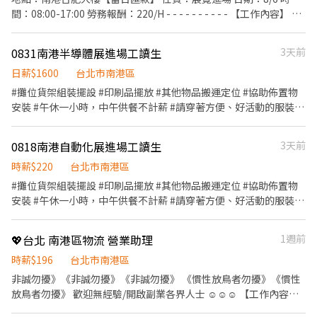
https://reurl.cc/V292KN 🔒 【隱私防線】個資僅供廠商審核，敏感
調薪！ ▪加班費5分鐘為單位計算！ ▪介紹親朋好友入職，期滿可
現場活動支援與秩序維護。 • 闖關遊戲說明及民眾互動。 • 引導
台北市信義區市府路45號 台北夢廣場店📍台北市信義區松高路11號
間：08:00-17:00 勞務報酬：220/H - - - - - - - - - - 【工作內容】 •
欄位（身分證/詳細地址）錄取前皆可先不填！ ➋加入留言： 👉
獲得3,000～5,000元獎金！ ⭕基本保障 ①加班費(以5分鐘為單位計
參加者排隊及完成活動。 • 活動道具整理與機動支援。 • 協助進
👉文山區 台北興隆店📍台北市文山區興隆路三段54號 台北指南店
依指示進行搬運、拆卸 • 保持現場整潔與秩序 ✅協助確認好可參與
https://lin.ee/OBnhVN5 私訊留下 ⌜姓名+電話 +應徵蝦皮外送」💥
算) ②勞保、健保、意外險 ③每月提撥勞工退休新制6% ④特休按照
場布置及活動撤場。 應徵條件 • 個性活潑、不怕生，能主動與民眾
📍台北市文山區指南路二段67號 台北木新店📍台北市文山區木新路
的日期、時間，可以參與配合夥伴再報名，謝謝。 【工作服裝】：
勞基法規定 ⑤颱風天出勤津貼 ⑥員工用餐折扣 ⑦提供員工制服 ⑧
0831南港半導體展進場工讀生
3天前
互動。 • 可配合長時間站立及現場走動。 • 有活動執行、展場或
三段174號 台北動物園三店📍台北市文山區新光路二段30號 .˚⊹ ⁺‧
布鞋、工作手套。 📌 工作時間依照現場狀況調整，可能提早或延後
任職一年後提供免費健檢
遊戲關主經驗者優先。 • 能完整配合四天工作者優先錄取。 工作福
【超級亮點】 ‧⁺ ⊹˚. 💼 勞保・勞退・團保 ⛽ 汽機車油資補貼 🔧 汽
結束，須可配合現場異動，依照實際時間計薪 （勞務報酬220/hr，
日薪$1600
台北市南港區
利與休息 • 活動日提供午餐輕食及飲用水。 • 工作期間依現場狀
機車修繕補貼 🤝 推薦好友獎金 $600/人 📆 國定假日上班享雙倍薪資
用餐休息1小時不計薪/供餐） ⚠️本次工作仍須視業主最終需求及現
#攤位貨架組裝擺設 #印刷品擺放 #其他物品搬運定位 #協助佈置物
況安排輪休，每次約 10 分鐘。 應徵資料 • 可配合的工作日期。 •
💥 .˚⊹ ⁺‧ 【 想聯繫我】 ‧⁺ ⊹˚. ☝️ 點選【立即應徵】我會速度回覆
場狀況調整，如因業主取消、天候、不可歸責於本公司之因素導致
安裝 #午休一小時，中午供餐不計薪 #請穿著方便、好活動的服裝 #
過往活動、展場或工讀經驗。 • 個人近期生活照。 • 是否可完整
你！ ✌️ 或加入 🅻🅸🅽🅴：https://lin.ee/8rsUSDv 🤟 留言「姓名＋
班別取消，本公司保留調整或取消班別之權利
需簽立勞報單
配合 8/13 教育訓練及 8/14－8/16 活動執行。
電話＋截圖職缺」就能聯繫上～ 若想參考其他職缺，可以到我的
Threads，看更多更多的職缺喔♬ My Threads：tsaipei_ruby
0818南港自動化展進場工讀生
3天前
https://reurl.cc/7b2vad 別害羞❌別害怕❌找工作聯繫我⭕
時薪$220
台北市南港區
#攤位貨架組裝擺設 #印刷品擺放 #其他物品搬運定位 #協助佈置物
安裝 #午休一小時，中午供餐不計薪 #請穿著方便、好活動的服裝 #
需簽立勞報單
💖台北 南港區物流 營業助理
1週前
時薪$196
台北市南港區
非誠勿擾》《非誠勿擾》《非誠勿擾》 《慣性放鳥者勿擾》《慣性
放鳥者勿擾》 歡迎無經驗/開啟副業各界人士 ☺☺☺ 【工作內容】
營業助理 【工作時段】 週一~週五 09:00~17:00 直接投遞履歷 或電