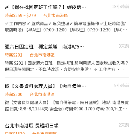
洽 楊經理 0933031321
🦐【還在找固定班工作嗎？】蝦皮信義區智取門市招募中｜友善環境・穩定收入✨
18小時前
時薪$259 ~ $279
台北市南港區
✅ 工作內容 ✔ 盤點商品✔ 理貨整理✔ 簡單電腦操作 ✅上班時段(智
取店時段) 【早A班】07:00~12:00 【早B班】07:30~12:30 【早C
班】08:00~13:00 【早D班】08:30~13:30 【晚A班】17:30~21:30
【晚B班】18:00~22:00 【晚C班】18:30~22:30 【夜班】
週六日固定班｜穩定兼職｜南港站5分鐘
3天前
23:30~03:30 【假日早班】07:00-12:00 【假日晚班】17:30-23:30
智取店工作地點： 信義中全 虎林街.號 信義景聯 吳興街.號 信義松山
時薪$201
台北市南港區
松山路.號 信義嘉興 嘉興街.號 信義忠孝 忠孝東路五段.號 信義象山
時薪 $201｜固定週六日班｜穩定排班 想利用週末固定增加收入嗎？
信義路六段.號1樓 信義吳興二吳興街.號1樓 -------------------------
假日班時間固定，不臨時改班，方便安排生活。 🔹 工作內容 • 收
---------------- ✅上班時段(有人店時段) 【早班】11:00-17:30 【晚
銀與顧客服務 • 補貨與貨架整理 • 基本現場支援 🔹 我們希望 ✔ 可
班】16:15-22:45 【午班】15:00-19:00 【假日班】11:00-22:45 有
固定週六日上班 ✔ 出勤穩定 ✔ 做事負責、有效率 🔹 適合 ✔ 想找穩
徵【文書資料處理人員】【需自備筆電，隔日匯款】
9小時前
人店工作地點： 信義虎林店 虎林街.號1樓 信義吳興店 吳興街.號1樓
定週末工讀 ✔ 可長期配合者 👉 本職缺重視出勤穩定度，請確認可
✅ 應徵方式: 請截圖此職缺資訊，並提供以下資料，方便我們盡快為
固定配合再投遞。
時薪$200
台北市南港區
您安排面試 ✎ 官方：@weiko ⭢ https://lin.ee/Yl34kL8 ✎ID：
徵【文書資料處理人員】【需自備筆電，隔日匯款】 地點: 南港展覽
0979661360 ✎ 聯絡方式 :0979-661-360（聯繫：茜茜 ʚɞ）
館 日期: 8/8~8/11共4天(需全做) 時間:0900-1700 時薪: 200/H 工作
內容:整理資料(需自備筆電) 服裝: 上衣+長褲+不漏腳趾鞋子 無供餐
中信不扣手續費，其他銀行跟郵局扣15元手續費 --------- 【注意事
台北市南港區 長短期日領
2天前
項必看】 * 工作時間禁止滑手機、抽菸、吃檳榔...等不適宜行為 * 錄
取後無故曠職者列入黑名單 * 雙方雇傭關係，從完成現場報到手續
日薪$1570
台北市南港區