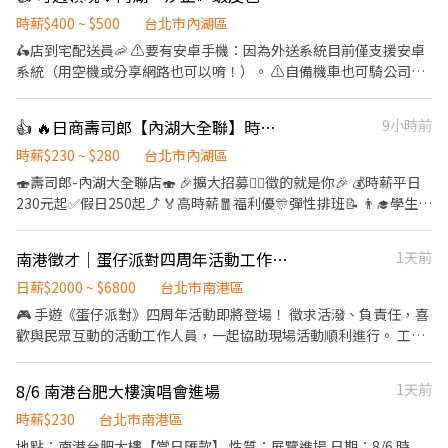
客服務 🍌 炸物製餐 🍑 廚具、環境清潔維護 🫐 主管交辦事宜 🍉 內外
場都會接觸唷 .˚⊹ ⁺‧ 【工作時間】 ‧⁺ ⊹˚. ☀️ 早班：07:00 - 14:00
時薪$400 ~ $500
台北市內湖區
🌙 晚班：16:00 - 23:00 ⭐ 夜班：21:00 - 02:00 ⚠️每間店有缺的時段
🛵店到宅配送員🦐 ⚠️要有安卓手機：因為外送系統目前僅支援安卓
不同，應徵時請告知我要應徵哪一區或哪間店 .˚⊹ ⁺‧ 【薪資制度】
系統（用空機或分享網路也可以唷！）。 ⚠️自備機車也可騎公司電
‧⁺ ⊹˚. 💰 在上述時段內，時薪為 $ 225 ~ 240 🪙 若非以上時段，時
動三輪車 ⚠️保障貨量，免搶單 ⚠️如自備機車需能配合裝機車貨架 ⚠️
薪為 $ 196 💰 過00:00 + $ 55 夜班津貼 .˚⊹ ⁺‧ 【 休假制度】 ‧⁺ ⊹˚.
沒經驗可👉👉👉app自動排好配送路線，不怕路不熟 ⚠️有經驗可
👍 🔥日商壽司郎【內湖大全聯】時薪230元起-兼職人員🙆‍♀️六日250元起💰
9小時前
📌 採排休制（無固定休） 🗓️ 周一至週日皆需排班 🚫 周六、周日可
👉👉👉至門市自行取貨配送，沒有傳統宅配人事問題 📌 工作內
排休不可固定休 .˚⊹ ⁺‧ 【上班地點】 ‧⁺ ⊹˚. 👉士林區 台北士林店
容： ↪︎ 騎機車(自備或公司車)將包裏從門市配送至買家地點(範圍
時薪$230 ~ $280
台北市內湖區
📍台北市士林區中山北路五段602號 👉內湖區 台北西湖店📍台北市
3km內) 在我們這裡的夥伴收入大概長這樣： 🛵 隨便送送（熟悉路
🍣壽司郎-內湖大全聯店🍣 🎉擴大招募🙆‍♀️徵的就是你🎉 💰時薪平日
內湖區內湖路一段283號 台北舊宗二店📍台北市內湖區舊宗路一段
線中）：$40,000 ~ $60,000 元 / 月 🛵 乖乖聽話送（穩定出勤）：
230元起✅️假日250起⤴️ 🏅高時薪🧧福利優🎊彈性排班📝 👨‍🎓學生打
275號 👉大安區 羅斯福店📍台北市大安區羅斯福路二段45號 台北麟
$60,000 ~ $80,000 元 / 月 🔥 拼命努力送（挑戰極限）：$80,000 ~
工👩‍🎓二度就業🎈假日兼職⭐️ 🏍機車免費停車🛵上班好方便🎉 ✨️✨️
光店📍台北市大安區和平東路三段406巷8號 台北復興二店📍台北市
$180,000 元 + 額外加碼獎金！ ━━━━━━━━━━━━━━━━
暑期學生打工搶先徵才中✨️✨️ ⭕招募條件 ✅️良好職前教育訓練，無
大安區復興南路二段273號 台北光復店📍台北市大安區光復南路286
南港徵才｜蛋仔派對四周年活動工作人員】
1天前
✅ 領薪彈性：每月15號準時發薪（可匯款/領現），亦可配合【每週
經驗者也可以加入！！！ ✅️歡迎開學打工、假日兼職、二度就業、
號 👉中山區 台北長春店📍台北市中山區長春路172號 台北南京五店
領薪】，週週有錢花！ ━━━━━━━━━━━━━━━━━ 📍
外籍學生、實習簽約。 ✅️彈性排班：08:30~23:00(請於面試時與店
日薪$2000 ~ $6800
台北市南港區
📍台北市中山區南京東路三段210之1號 👉中正區 林森二店📍台北
【熱門開缺地點 ── 趕快卡位】
長確認班表) ✅️不管是平日早班、週末假日班、放學後打烊班皆有職
🎮 手遊《蛋仔派對》四周年活動即將登場！ 徵求活潑、負責任，喜
市中正區林森南路1號 台北濟南店📍台北市中正區濟南路二段66號
━━━━━━━━━━━━━━━━━ 台北市、新北市各行政區皆
缺，歡迎直接投遞履歷！ ⭕工作內容 ▪外場🎈 帶客入座→介紹、
歡與民眾互動的活動工作人員，一起協助現場活動順利進行。 工作
台北館前店📍台北市中正區館前路8號 台北公園店📍台北市中正區
有缺額（文山、林口、板橋、永和、中和、新店、三重、新莊、樹
服務→飲料提供→餐具清洗→桌邊結帳→收銀結帳......等。 ▪內場🍣
時間與薪資 • 8/13（四）15:00－19:00｜進場協助、教育訓練｜薪
公園路30-1號 台北南昌店📍台北市中正區南昌路一段149號 👉松山
林、土城、淡水、信義、大同、萬華、松山、中山、內湖...等） 點
商品進貨、準備、整理→餐點製作→提供餐點→餐具清洗→環境整
資 NT$800 • 8/14（五）10:30－19:30｜活動執行｜薪資
區 台北民生店📍台北市松山區民生東路三段135號 台北民權店📍台
擊立即應徵，私訊告知小編你想送哪一區，馬上幫你保留就近站
8/6 南港台肥大樓演唱會進場
1天前
理維護......等。 ▪洗碗區🫧 餐具清洗、環境整理整頓、環境清洗......
NT$2,000 • 8/15（六）10:30－19:30｜活動執行｜薪資 NT$2,000
北市松山區民權東路三段128號 台北南京二店📍台北市松山區南京
點！ ━━━━━━━━━━━━━━━━━ 📩 【火速卡位應徵流
等。 ✨️在職教育訓練完善，無經驗者也OK✨️ ⭕獎金福利 ▪生日禮
• 8/16（日）10:30－19:30｜活動執行、撤場協助｜薪資
時薪$230
台北市南港區
東路五段162號 台北南京六店📍台北市松山區南京東路四段57號 👉
程】 ➊ 點擊填寫廠商制式履歷（1分鐘完成，快速安排送審）： 👉
券！ ▪員工用餐優惠！ ▪不定期活動競賽獎金！ ▪一年4次考核及
NT$2,000 • 完整配合四天者，合計薪資 NT$6,800。 工作內容 •
信義區 忠孝四店📍台北市信義區忠孝東路五段522號 台北101店📍
地點：南港台肥大樓【當日匯款】 性質：展覽進場 日期：8/6 時