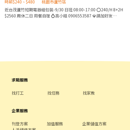
【✔$42,240】起 ➜ 常態加班可領6萬起 ▃▃▃▼ 重點介紹
時薪$240 ~ $480
桃園市蘆竹區
▼▃▃▃ ☑【工作內容】：整形、烤爐、包餡、包裝 ☑【休假制
近台茂蘆竹短期電器組包裝-9/30 日班:08:00-17:00 ⭕240/H 8+2H
度】：固定休周日 ☑【工作條件】：久站、一到六都要加班 ☑【用
$2560 周休二日 用餐自理 💍高小姐 0906553587 💎請加好友
餐制度】：60/餐 (中午用餐60分鐘、上下午間休0-10分鐘)，加班休
@547bkgck 🎃https://lin.ee/gASn7Q6 🟣意者先傳截圖及告知大
半小時 ☑【發薪制度】：次月10號發薪(可週借支/現金) ▃▃▃▼
名+電話 謝謝
享有福利 ▼▃▃▃ 1.員工制服 2.保險福利：勞保、健保、團保、勞
退6％
求職服務
找打工
找任務
找家教
企業服務
刊登方案
加值服務
企業儲值方案
人派儲值方案