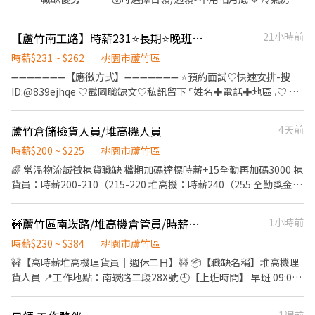
個月排休 8 ~ 10 天，單位報到當天由主管分配 - 【 工作時間 】 早班
上班不怕熱！ 🛠簡單的工作內容>需久站，免學歷、免經驗 🍱免費
08 : 00 - 17 : 00 排休 $ 210 周休 $ 200 晚班 18 : 00 - 03 : 00 排休 $
24H員工餐>上班前/下班後都能去吃吃到飽！ ━━工作介紹━━ 📍
240 周休 $ 230 ( 假日班固定上六日 ) - ♦️ 用餐：免費供餐 ♦️ 冰箱、
【蘆竹南工路】時薪231⭐長期⭐晚班⭐倉儲人員⭐快速入職⭐中CC
21小時前
地點： 桃園市蘆竹區海山路 ✈️ 工作內容： ▸冷熱配：製作冷食OR熱
微波爐、外出用餐、有上鎖置物櫃 - ▶ —————【應徵方式】
食，擺放到餐盒裡面 ▸排餐：將包裝好的食物組裝成套餐 冷食熱食
時薪$231 ~ $262
桃園市蘆竹區
————— ◀ ⭐ 點選立即應徵或線上詢問此職缺 ⭐ 也可以加賴官方詢
一放、餐盒一蓋 基本上就是讓飛機餐順利出社會~ 📅 休假制度： 排
➖➖➖➖➖➖➖【應徵方式】➖➖➖➖➖➖➖ ⭐預約面試♡快速安排-搜
問 ⭐ 官方帳號 : https://lin.ee/jVYoe5J ★ 加入後請幫我留姓名 / 電
休制 月休8-11天 ⏰ 上班時間： ☀️07:00-15:30 ☀️08:00-16:30 ☀️
ID:@839ejhqe ♡截圖職缺文♡私訊留下 ⌜姓名✚電話✚地區⌟♡ ⭐
話 / 截圖職缺文 ★
14:00-22:30 💰薪資：時薪 250-327元 ━━工作需求━━ 1.需良民
諮詢電話：0968-932-553-黃S (ID: yosin027 ) ❌求職免收費❌絕無
證 2.供膳體檢 ━━應徵專線━━ 專員 🐰曾小姐 Joyce🍒 聯絡電話
詐騙┃⭕️免費諮詢⭕️安心上工 ➖➖➖➖➖➖➖➖➖➖➖➖➖➖➖➖➖➖➖ 💼
蘆竹倉儲撿貨人員/堆高機人員
4天前
0906163268 (也可賴搜尋)
【工作內容】 ✔ 行政協助、小幫手工作 ✔ 進貨驗收、包裝、理貨 ✔
協助主管交辦事項 👉 內容簡單不複雜，新手也能很快上手！ ⏰
時薪$200 ~ $225
桃園市蘆竹區
【上班時間】 16:00~01:00 💰【薪資福利】 196+35(專案獎
🌈 常溫物流誠徵揀貨職缺 檔期加碼達標時薪+15全勤再加碼3000 揀
金)=$231 📌 加班費：依 196 元 × 勞基法倍率計算 🗓【休假制度】
貨員：時薪200-210（215-220 堆高機：時薪240（255 全勤獎金、
排休制（依班表安排） 📍【工作地點】 桃園市蘆竹區南工路0000號
過年紅包、三節獎金禮品。 🎈上班時段 ⏰09:00-18:00 📍工作地
點： 南崁路二段3號 誠徵各位同仁🙏名額有限 🙏 學歷不拘、 專人指
🚧蘆竹區南崁路/堆高機倉管員/時薪250/週休二日/堆高機理貨
1小時前
導 電話：0905285151
時薪$230 ~ $384
桃園市蘆竹區
🚧【高時薪堆高機理貨員｜週休二日】🚧 📦【職缺名稱】堆高機理
貨人員 📍工作地點：南崁路二段28X號 🕘【上班時間】 早班 09:00
～18:00 💰【薪資待遇】 ✔ 時薪 250 元 📅【休假制度】 ✔ 週休二日
🍱【用餐方式】 ✔ 可外出自理 --------------- 📲 聯繫方式 楊小姐