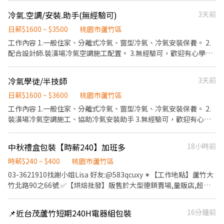
薪200,每小時額外出勤+20元 --計算方式如下-- 常日班日領(08:00-
➖➖➖➖➖➖➖➖➖➖➖➖➖➖➖➖➖➖➖ 🚚 倉儲理貨人員熱情招募中！ 想
冷氣.空調/安裝.助手(無經驗可)
3天前
17:00) 8H日領1760元 平日午餐自費50公司補助30元 第一天固定不
找穩定又有彈性的工作嗎？我們的倉儲團隊等你加入！ 不論你是喜
能申請借支 (這間有發蠻多裝備 第一天不可申請) 第二天開始隔日中
歡動態的理貨工作，還是有堆高機操作經驗，這裡都有適合你的舞
日薪$1600 ~ $3500
桃園市蘆竹區
午匯款 也可選週領全薪 ▶詢問應徵請截圖加入好友 ❤️紫玲小姐 ❤️
台✨ ⏰ 班別選擇 ⭐ 早班：09:00~18:00(堆高機) 🌙 晚班：16:00 ~
工作內容 1.一般住家、分離式冷氣、窗型冷氣、冷氣安裝保養。 2.
請加賴@zz168168(記得加@)
01:00 🌙 夜班：22:00 ~ 07:00 ⭕休假制度：排休制 💰 薪資待遇
配合設計師.裝潢場冷氣空調施工配置。 3.無經驗可，歡迎有心學習
【倉儲人員】晚班 $231 【出貨桌邊員】晚班$226 【堆高機人員】
工作伙伴加入。 工作地點：桃園、蘆竹 工作伙食：供中餐飲料
早班 $221 ➕ 加班依勞基法計算 📦 工作內容 倉儲人員：行政處理、
冷氣學徒/半技師
3天前
驗收、包裝、理貨 出貨桌邊員：調度排車的板數進行出貨作業，並
操作RF槍將板號刷入貨物配送單內，不需要堆高機操作，只需要使
日薪$1600 ~ $3600
桃園市蘆竹區
用電動拖板車 堆高機手：理貨、揀貨、捕貨等倉儲作業、倉庫貨品
工作內容 1.一般住家、分離式冷氣、窗型冷氣、冷氣安裝保養。 2.
堆高機上架作業、倉儲物流各項作業；需具堆高機操作技術士證照
裝潢場冷氣空調施工、協助冷氣安裝助手 3.無經驗可，歡迎有心學
🚗 交通便利 ✔ 提供機車、汽車停車位 ✔ 若公司內部停車場額滿，
習工作伙伴加入。 工作地點：桃園、蘆竹 工作伙食：供中餐飲料
可停放於附近安全合規區域 🏭 工作地點（多倉可選，就近分發）
南工倉：桃園市蘆竹區南工路124號 新鋼倉：桃園市觀音區工業八
中秋禮盒包裝【時薪240】加班多
18小時前
路188號 鶯歌倉：新北市鶯歌區中正三路230巷16號 🎯 不管你是新
時薪$240 ~ $400
桃園市蘆竹區
鮮人還是有經驗的高手，快加入我們的倉儲行列吧！
03-3621910找謝小姐Lisa 好友:@583qcuxy ✴【工作地點】蘆竹大
竹北路90之66號 ✅【烘焙批發】販售於大型連鎖賣場,量販店,超市
及連鎖咖啡廳 ✅【工作優勢】免學歷、無經驗可、提供制服、固定
班、汽機車位 ✅【日班急徵】短期9月中 ▃▃▃▼ 時間薪水
📌近台茂蘆竹短期240H電器組包裝
16分鐘前
▼▃▃▃ ️【薪水】：正常出勤，時薪$230 +獎金10/時 ➜ 可領