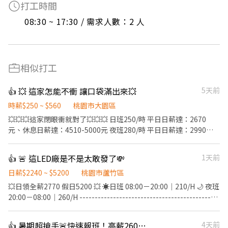
打工時間
08:30 ~ 17:30 / 需求人數：2 人
相似打工
👍 💥 這家怎能不衝 讓口袋滿出來💥
5天前
時薪$250 ~ $560
桃園市大園區
💥💥💥這家閉眼衝就對了💥💥💥 日班250/時 平日日薪達：2670
元、休息日薪達：4510-5000元 夜班280/時 平日日薪達：2990
元、休息日薪達：5050-5600元 ------------------------------------
------ 工作地點:大園 上班時間 : 日班08:00-17:30 加班18:00-20:00
👍 🚨 這LED廠是不是太敢發了💸
1天前
夜班20:00-05:30 加班06:00-08:00 ---------------------------------
--------- ▪️交通車: 桃園高鐵 民權西路捷運站 ▪️提供日領、週領 ▪️
日薪$2240 ~ $5200
桃園市蘆竹區
無經驗可，工作內容簡易好上手 ▪️免費供餐、免無塵服 ▪️書審報名
💥日領全薪2770 假日5200 💥 ☀️日班 08:00－20:00｜210/H 🌙 夜班
快速上工、長期穩定 ▪️提供員工宿舍免押金免水電 -----------------
20:00－08:00｜260/H ----------------------------------------------
------------------------ #桃園 #八德 #大南 #日領現金 #立即上工 📲
-------- 🍱 免費供餐，加班再供餐 🍱 夜班加班餐費再補助40元🌙 💸
應徵方式： 加上我的官方：tseng0411 電話：0906825976 專員：
日領全薪 (每天都是有錢人💸 ) 💰周領最高領1萬(對沒看錯1萬💰) 📅
👍 暑期超搶手🚨快速報班！高薪260🔥日領現賺💸多時段任選！
4天前
威先生 https://lin.ee/5eFUoLO