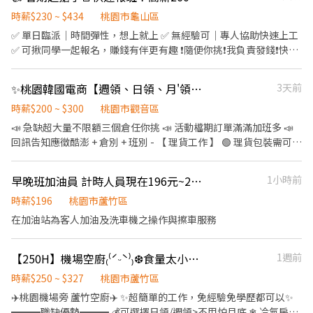
週休二日還見紅休(愛賺加班費的這邊有福了) 🚌免費交通車(免費先
報名就對了) ------------------------------------------------------
時薪$230 ~ $434
桃園市龜山區
劉小姐帶你上班去🫶🏻 ᴸᴵᴺᴱ ᴵᴰ a0909080315
✅ 單日臨派｜時間彈性，想上就上 ✅ 無經驗可｜專人協助快速上工
https://reurl.cc/Z8OmnW 加入請提供姓名｜電話｜職缺即可
✅ 可揪同學一起報名，賺錢有伴更有趣 ❗️隨便你挑❗️我負責發錢❗️快找
同學一起來⚡ ❤️多時段讓你選❤️ ------------------------------------
------ 龜山 🕒 上班時段 (休息時間不記薪) 💸時薪260💸專區 晚短班:
✨桃園韓國電商【週領、日領、月'領、現金、匯款】【假日班皆有】交通車🩷
3天前
17:30－22:30 夜班: 00:00－08:00 夜11班:23:00－08:00 晚9班：
21:00－06:00 ~~~~~~~~~~~~~~~~~~~~~~~~~~~~~~ 💸時薪230💸
時薪$200 ~ $300
桃園市觀音區
專區 早9班：09:00 － 18:00 早8班：08:00 －17:00 午13班：13:00
📣 急缺超大量不限額三個倉任你挑 📣 活動檔期訂單滿滿加班多 📣
－20:00 午14班：14:00－23:00 工作內容: 簡單分貨＋包裹整理 工作
回訊告知應徵酷澎 + 倉別 + 班別 - 【 理貨工作 】 🟢 理貨包裝需可接
地點： 📍地址: 桃園市龜山區頂湖二街
受久站 / 久走 / 搬重 🟢 以下薪資須另扣保險 / 手續費 🟢 pda撿貨、
━━━━━━━━━━━━━━━━━━━━━ ⚡酷財神系列⚡單日
理貨、包裝 🟢早/晚班提供交通車接駁 交通車路線 (
早晚班加油員 計時人員現在196元~240元 職缺有限先搶先贏
1小時前
津貼加碼250~600💸 🕒 上班時段 ▪ 早班：08:00 - 17:00｜時薪
https://reurl.cc/rErN4Z ) 🟢【 臨時工 】任何倉都沒有提供交通車
$210 ▪ 晚班：18:00 - 03:00｜時薪 $240 地址: 桃1📍桃園市大園區
服務 - 【 上班地點 】 🔔 桃園 1 倉 : 大園建國路 (5F) ( 周休、假日早
時薪$196
桃園市蘆竹區
建國路 桃3📍桃園市大園區中山南路 桃4📍桃園市觀音區玉林路一段
班 ) 🔔 桃園 3 倉 : 大園中山南路 ( 假日班 ) 🔔 桃園 4 倉 : 觀音區玉林
在加油站為客人加油及洗車機之操作與擦車服務
桃5📍桃園市觀音區寶倉街 桃6📍桃園市大園區航翔路 RC8📍桃園市
路 🔔 桃園 5 倉：觀音寶倉街 ( 可周休、假日班 ) 🔔 桃園 6 倉：大園
楊梅區環東路 桃9📍桃園市大園區建國路 桃17📍桃園市大園區開和
航翔路 🔔 桃園 7 倉：楊梅環東路 🔔 桃園 9 倉：大園區建國路 (3'F)
路 ━━━━━━━━━━━━━━━━━━━━━ ❤️𝑳𝒊𝒏𝒆 𝑰𝑫：
【250H】機場空廚₍⁽ˊᵕˋ⁾₎❆食量太小別來🙋‍♀️24H免費供餐冷氣房 多種班別
1週前
🔔 桃園 10 倉：觀音區玉林路一段 🔔 桃園 12 倉：楊梅區環東路 (7
【@317tpzqd】明熙-Blue專員 加入後請留下您的姓名+電話+職缺
倉樓下) 🔔 桃園 17 倉：大園區開和路 ( 限排休 ) 🔔 桃園 RC8：楊梅
時薪$250 ~ $327
桃園市蘆竹區
截圖 以便專員快速替你登記報班🙏 1對1專人為您服務😁 真心不騙
區環東路 (4'F) ( 後面有寫缺長派才有缺，沒標註的都是無缺額 ) - ((
✈️桃園機場旁 蘆竹空廚✈️ ✨超簡單的工作，免經驗免學歷都可以✨
⭕️免費諮詢 ❌無收取仲介費
堆高機需有證照及回訓證明 )) - 【 休假方式 】 周一至周日排休，一
━━━職缺優勢━━━ 💰可選擇日領/週領>不用怕月底 ❄ 冷氣房>