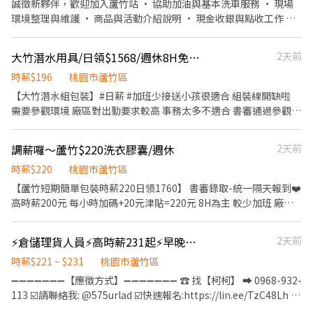
誠徵新夥伴，歡迎加入蘆竹站 • 協助加油與基本洗車服務 • 現場
環境整理與維護 • 商品與活動介紹說明 • 現金收銀與點收工作 我
們給你的： • 彈性排班，可配合個人時間 • 明確友善的工作指導
不論有無經驗，歡迎第一次嘗試打工的你一起加入~ 早班：0700-
大竹潛水用具/日領$1568/週休8H免加班
2天前
1500 中班：1500-2300 時段班：1700-2300
時薪$196
桃園市蘆竹區
【大竹潛水組包裝】#日薪 #加班少接送小孩很適合 組裝線開缺啦
需要參觀環境 廠區對出勤要求較高 事務太多不適合 書審通過參觀廠
區錄取隔天可上班 (近期加班需求較少以八小時為主) 熱門搶手職缺
來啦 長期 找出勤穩定的人 穿便服上班 時薪方案$196下班當日領
調薪囉～蘆竹$220洗衣膠囊/週休
2天前
1568 個人工作臺 不是流動線 日領-30、週領最高10000 第一天壓工
需扣保費 第二天薪資隔日中午匯款 外銷歐洲頂級潛水裝備 廠區環境
時薪$220
桃園市蘆竹區
乾淨穿室內拖鞋 站坐單位都有主管分配 潛水衣|護目鏡|呼吸器 組包
【蘆竹短期簡單包裝時薪220日領1760】 書審錄取-統一隔天報到❤️
裝|測試|品檢|倉管 日班:08:00-17:00(8h) 午餐:12:00-13:00(自理) 地
高時薪200元 每小時加碼+20元津貼=220元 8H為主 較少加班 廠區
點:蘆竹中興路 無間休時間,只有午休1小時可以抽菸 煙癮大較不適合
提高薪資 加碼留任獎金 大致上產區分為三個部門,需輪調: 1.作業環
上廁所喝水自由去 嚴禁放鳥、未到直接拉黑 ▶詢問應徵請截圖加入
境工作內容非常易上手,擦拭洗衣球有椅子可坐 2.包裝洗衣精時需站
⚡倉儲理貨人員⚡高時薪231起⚡早晚夜班⚡倉別任選/中法EQ
2天前
好友 ❤️紫玲小姐 ❤️請加賴@zz168168(記得加@)
立放瓶蓋,輕鎖後段會交由機器鎖緊 3.將成品洗衣精放置到箱內,後段
https://lin.ee/Ki9Xgq9 (或點選網址直接加入)
會由自動包裝機封箱 休假方式:週休二日 工作地點:蘆竹區富國路三
時薪$221 ~ $231
桃園市蘆竹區
段 廠區有機車停車位,廠區外路邊停車格很多 ---以下廠區規定可接
➖➖➖➖➖➖➖【應徵方式】➖➖➖➖➖➖➖ ☎️ 找【柯柯】 ➡ 0968-932-
受再應徵--- #需能接受穿員工制服(上衣)安全鞋(廠區提供) #不能帶
113 ☑️請聯絡我: @575urlad ☑️快速報名:https://lin.ee/TzC48Lh 加
隱眼及帶妝上班塗指甲油 #會需要帶乳膠手套 --計算方式如下-- 時
入後依照指示提供基本資料⭐優先安排