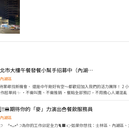
👍 內湖🔥 高時薪🔥台北市大樓午餐發餐小幫手招募中（內湖）#高薪 #
內湖區
待業尋找新機會、 還是中午剛好有空～都歡迎加入我們的活力團隊！ 2 
樓上班族
早下班超讚！） 📌 週一至週五（見
️⃣5️⃣‼️🍔期待你的「麥」力演出🍟餐飲服務員
內湖區
高直接加碼 2,000 元）： 為了公平起見，獎金依照「當
2 天】：發放獎金 500 元 達標第二階【當月工