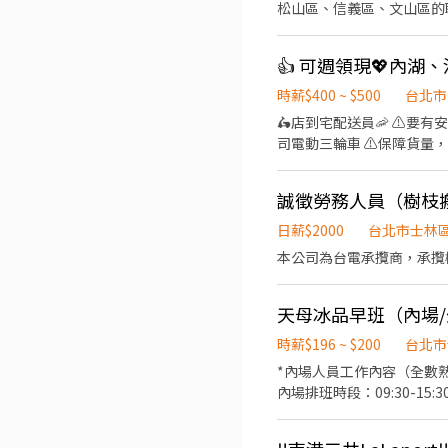
松山區、信義區、文山區的職缺請繼續
作日全勤】：額外再發 1,500 元！ (💡 幫你算好啦：假設當月工作日 22 天，出勤達 20 天多拿 500 
⊹˚. 🍎 顧客服務 🍌 炸物製餐 🍑 廚
多拿 2,000 元出勤獎金入袋！) 🍱 員工專屬優惠： 員工訂餐享 8 折優惠，午餐直接幫你省一筆！ 🎊 【限時加碼】3
班：07:00 - 14:00 🌙
金： 只要在 6 月底前入職，且「平日穩定出
店 .˚⊹ ⁺‧ 【薪資制度】 ‧⁺ ⊹˚. 💰 在上述時段內，時薪為 $ 225 ~ 240 🪙 若非以上時段，時薪為 $ 196 💰 過00:00 + $ 55 夜班津貼
「週一至週五」每天穩定排班
.˚⊹ ⁺‧ 【 休假制度】 ‧⁺ ⊹
時薪$400 ~ $500
台北市
有責任感 ✔ 身體健康、能穩定出勤、不亂請假 ⚠️ 臨時性、超短期、常無
點】 ‧⁺ ⊹˚. 👉士林區 台北士林店📍台北市士
🛵店到宅配送員🦐 ⚠️
穩賺錢嗎？ 那你就是我們要
北舊宗二店📍台北市內湖區舊宗路一段275號 👉大安區 羅斯福店📍台北市大
司電動三輪車 ⚠️保障貨量，
和平東路三段406巷8號 台北
有經驗可👉👉👉至門市自
台北長春店📍台北市中山區長春路172
地點(範圍3km內) 在我們這裡
區林森南路1號 台北濟南店
誠徵勞務人員（樹枝
（穩定出勤）：$60,000 ~ $
園路30-1號 台北南昌店📍台北市中正區南昌路一段149號 
━━━━━━━━━━━━
日薪$2000
台北市士林
📍台北市松山區民權東路三
━━━━━━━━━━━━━━━━━ 📍 【
本公司為台電承攬商，承攬
段57號 👉信義區 忠孝四店📍台北市信義區忠孝東路五段522號 台北101店📍台北市信義區市府路45號 台北夢廣場店📍台北市信
市各行政區皆有缺額（文山
義區松高路11號 👉文山區 台北興隆店📍台北市文山區興隆路三段54號 台北指南店📍台北市文山區指南路二段67號 台北木新店
山、內湖...等） 點擊立即應徵，私訊
📍台北市文山區木新路三段174號 台北動物園三
【火速卡位應徵流程】 ➊ 點擊填
天母冰品早班（內場
團保 ⛽ 汽機車油資補貼 🔧 汽機車修繕補
個資僅供廠商審核，敏感欄位（身
☝️ 點選【立即應徵】我會速度回覆
時薪$196 ~ $200
台北市
名+電話 +應徵蝦皮外送」
繫上～ 若想參考其他職缺，可以到我的Threads，看更多更多的職缺喔♬ My Threads：tsaipei_ruby https://reurl.cc/7b2vad
*內場人員工作內容（全數
別害羞❌別害怕❌找工作聯
內場排班時段：09:30-15:30 *外場人員工作內容： 幫客人製作冰品、豆花等甜品 保持工作及用餐環境整潔 搓麻糬 收銀、結
場排班時段：早班11:00-17:00 • 加分條件 外向，能親切大方的服務客人 反應快且精準 團隊合作與同事能互相幫
服務滿三個月享績效獎金 定期聚