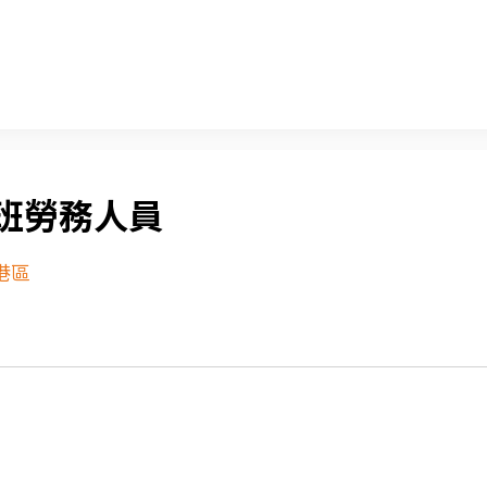
班勞務人員
港區