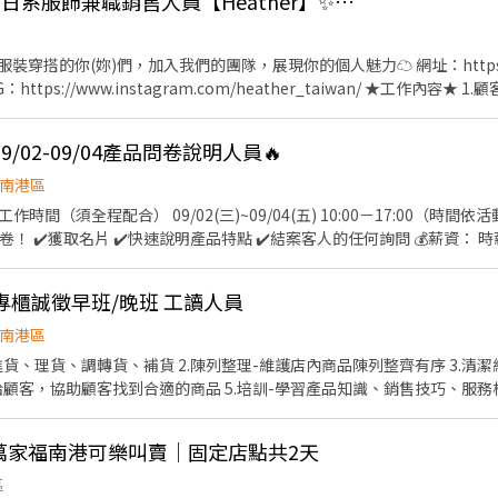
‼️南港三井LaLaport‼️日系服飾兼職銷售人員【Heather】✨無經驗可
請附上大致可排班的時間 *每月排班時數至少需50小時，假日至少4-5天 
穿搭的你(妳)們，加入我們的團隊，展現你的個人魅力☁ 網址：https://
品牌IG：https://www.instagram.com/heather_taiwan/ ★工作
.商品管理：依流程進行商品進出庫、轉調貨與庫存盤點 3.賣場維護：確
檔期或活動協助商品陳列調整與賣場布置調整 5.行政作業：POS 系統操
/02-09/04產品問卷說明人員🔥
走動久站、享員購優惠 ★排班需求★ 1.本職缺為長期兼職，需可配合排班 
每月最低12天)，每日工作時數為6-8小時 📌每月實際排班時數視店鋪營
南港區
搭、流行事物 -具親和力、不害怕與人互動 -每週能配合排班20小時以上
片 ✔️快速說明產品特點 ✔️結案客人的任何詢問 💰薪資： 時薪$196-$400（數量愈多、
✅ 具有責任心、注重工作表現
育訓練後決定正、備取 🔸服儀：白襯衫、黑色長褲、全黑或全白色包鞋 🔸發
IKE專櫃誠徵早班/晚班 工讀人員
銀行將自動扣除10元手續費 🔸需配合投保勞保，無法投保者請勿報名 📢立刻報名 搜尋芮
下訊息，將有專員與您聯繫 ------- 1. 場次：2026/09/02-09/04 台
南港區
出生年月日（西元）： 5. 手機號碼： 6. 09/02-09/04是否可以全程配合：
-進貨、理貨、調轉貨、補貨 2.陳列整理-維護店內商品陳列整齊有序 3.清
、活動工作的相關照片，歡迎提供 1-2 張參考
務給顧客，協助顧客找到合適的商品 5.培訓-學習產品知識、銷售技巧、服務
團隊的和諧運作,共同實現店鋪目標 【上班時間】 1.早班：11:00-17:3
店內需求安排全天班** 2.晚班：周一~周四17:30-21:30、周五17:30-
萬家福南港可樂叫賣｜固定店點共2天
制度，並可依店內需求安排全天班** 【需求條件】 1. 有相關零售服務經驗
喜愛與人接觸、能夠主動接近客戶提供服務。 3. 有責任感、且樂意學習
區