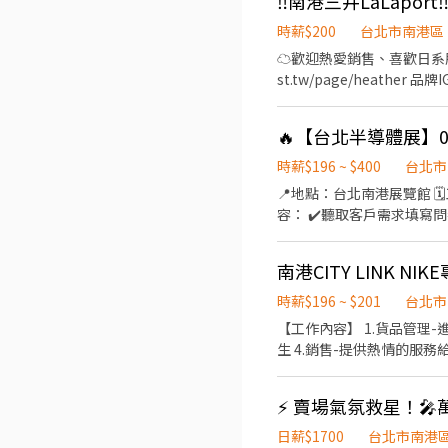
每月排班一次 *投遞履歷時
分鐘 • 工作地點 台北市士林區士東路200巷78號 . 長期員工福利 服務滿三個月享三節獎金 歡迎工讀、二度就業、兼差的夥伴加
時薪$200
台北市南港區
入我們
☁歡迎熱愛銷售、喜歡日系服裝
st.tw/page/heather 
議、商品介紹與專業服務 2
狀態良好 4.陳列調整：依
🔥【台北半導體展】09
📌無經驗可、工作需長時間
天 3.每週至少須排班3日(
時薪$196 ~ $400
台北市
找這樣的你★ -喜歡服裝穿
📍地點：台北南港展覽館 🗓工作時間（須全程配合） 09/02(三)~09/04(五) 10:00－17:00（時間依活動每日略有不同） 💼工作內
容： ✔️聽取客戶需求填寫問卷！ ✔️獲取名
時薪愈高） 🔸休息時間供餐、計薪 📢適合這樣的你 ✅ 勇於挑戰高薪 ✅ 親和力佳、喜歡與人互動 
◎ 工作備註： 🔸需參加教
南港CITY LINK N
戶(不提供領現)，非中國信託帳戶
方賴：『@recjob』 並回覆以
時薪$196 ~ $201
台北市
問卷說明員 3. 全名： 4. 
【工作內容】 1.貨品管理
8. （加分項）若有過往展場
生 4.銷售-提供熱情的服
隊合作-與夥伴協力合作,確保
日、連續假期的排班制度，並可依
⚡ 賣場氣氛救星！
與國定假日、連續假期的排班
零售服務有熱情、個性活潑
日薪$1700
台北市南港