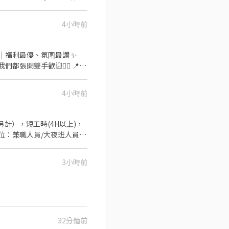
888 線上應徵
4小時前
家｜福利最優、氛圍最讚 ✨
你：
活工作
4小時前
定有保障。 🎁 星巴克專屬心
、國定假日雙倍薪。 💰 季
 📈 成長與未
一
3小時前
32分鐘前