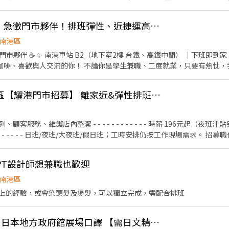
6-20小時排班。兩周排班一次，可彈性調整。 ✅假日能排班的兼職人員
0：00 / 00:30 (當天通知開班時間 ) ～07：00（依現場貨量調節上下班時間） PS:周
班 ⬇️⬇️⬇️應徵方式⬇️⬇️⬇️ 應徵請 + 公司官方 ʟɪɴᴇ 詢問：ID ➤ @lisin
☕️【星巴克南港高鐵】急徵門市夥伴！排班彈性、近捷運高鐵、歡迎二度就業
bq 或電洽阿樂專員0908615333
南港區
門市夥伴 ☕️ ✨ 南港車站 B2（地下室2樓 台鐵、高鐵中間） ｜下班即到
捷運南港站／三鐵共構） 🚇 走路 1 分鐘就到，交通便利，通勤免煩惱！ 📝 我們在找這樣的
 喜歡與顧客交流、分享快樂 💬 願意學習收銀、商品銷售與環境維護 ✨ ⏰ 彈性排班（生
統一超商台北市南港區【耀港門市招募】 離家近&彈性排班、歡迎二度就業/樂齡/兼職
小時（超彈性！） 提前畫休：上課、出遊都好安排 ✈️ 配合門市營運需求，穩
（最幸福的時刻！） 📦 通過試用期，每月享有員工福利品。 💸 員工折扣
回饋！）。 🎓 兼職夥伴也有獎學金。 🏥 定期健檢、完善勞健團保、各項津貼。
 - - - - - -​ 時薪 196元起（夜班津貼另計），短工時(4H以上)，
算沒經驗也不用擔心！更有透明的升遷制度，讓你的努力被看見。 ❤️ 夥伴氛圍融洽，大家
下投遞，加入我們的咖啡大家庭吧！☕️✨
PT設計師想兼職也歡迎
南港區
上的經驗，或會染頭髮及燙髮，可以獨立完成，需配合排班
9/2-9/4南港半導體展 日本地方政府館展場口譯 【需日文精通】