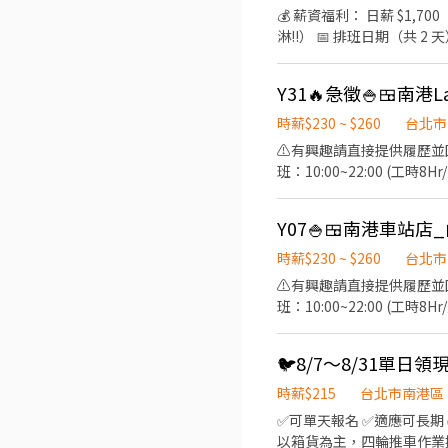
係。
💰 薪資福利： 日薪 $1,700（全檔期配合者優先錄取！）
淋!!） 📅 排班日期（共 2 天）： 8/22、8/23 🕒 上班時間： 13:00－21:00（中間休息 1 小時／不支薪不供餐） ✨ 工作內容： 熱
情叫賣： 拿著麥克風主動
況引導客人拿貨。 專業穿著
練，部分賣場需配合提早換證，不用擔心上手問題！) 可樂叫賣人員實
址:台北市內湖區新湖一路9
時薪$230 ~ $260
台北市
保加保) ✅ 人員條件： 活潑大方，看到陌生人不會發抖。 嘴巴停不下來，願意主動開口介紹產品。 有賣場叫賣／銷售經驗者，或
⚠️有興趣請直接提供履歷並回答應徵問題⚠
可全時段配合者 ➡ 優先錄取
班：10:00~22:00 (工時8H
------------------
問題，必要時提供建議 3. 上
Y07🍚🍱南港車站店
洗剝削切各種食材，烹飪前置備
-------------------
時薪$230 ~ $260
台北市
大專院校學期、學年實習業務
⚠️有興趣請直接提供履歷並回答應徵問題⚠
資額外再加10元。 ✅每月工
班：10:00~22:00 (工時8H
少4小時、每周最少須提供1
------------------
問題，必要時提供建議 3. 上
🐦8/7～8/31單日領
洗剝削切各種食材，烹飪前置備
-------------------
時薪$215
台北市南港區
大專院校學期、學年實習業務
✅可單天報名 ✅適應可長期 ✅無經驗可✅周休二日 ✅兼職/二度就業/斜槓族/在學學生 歡迎 【職缺說明】 ✏️工作內容：網購商品
資額外再加10元。 ✅每月工
以箱貨為主，四輪推車作業搬運