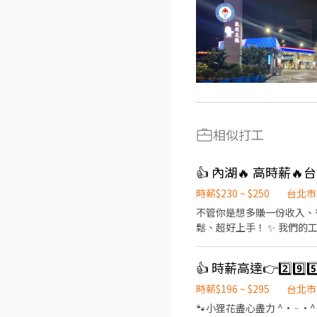
相似打工
時薪$230 ~ $250
台北市
不管你是想多賺一份收入、
鬆、超好上手！ ✨ 我們的工作超單純 ✨ ・不需叫賣、不需推銷 ・餐點全部預訂，不用擔心人潮混亂 📍【工作地點】 台北市商辦
大樓：信義大安 / 內湖 / 松山 🧑‍💼【你要做什麼？】 1️⃣ 在指定地點等待餐盒送達 2️⃣ 核對報表確認餐點正確性 3️⃣ 協助大
領取午餐 → 結算訂單 → 直接下班！ ⏰【上班時間】 11:00 ～ 13:00（多數情況 12:45 就能提
👍 時薪高達👉2️⃣9
紅就休，國定假日放假） 💰【全新升級！超狂薪資福利】 👉 「自己的薪水自己爭取，做越久領越多！」 基本高時薪： 起薪 215
元。 累積工時調薪（自動打怪升級制）： 累積滿 252 小時（約正常排班半年），時薪直接大躍進至 230 元！ 之後每再滿 252 小
時薪$196 ~ $295
台北市
時，時薪再加 5 元，最高可達時薪上限 240 元！ 超猛出勤獎金（當月最
🐾小狸花盡心盡力 ^• ᵕ •^ ੭ ^⦁⩊⦁^ ੭為你的工作卯足全力🐈‍⬛ 👉如果你想找：士林區、內湖區、大安區、中山區、中正區、
月總工作日」浮動計算，大月小月都不吃虧！ 達標第一階【出勤達當月工作日減 