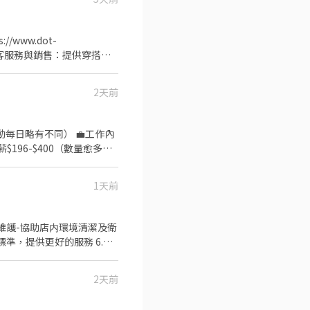
*休息時間：每四小時休息30
www.dot-
內容★ 1.顧客服務與銷售：提供穿搭建
保陳列整齊、環境清潔、商品
作及其他基本店務相關文書處理
2天前
2.每週至少須配合假日班1
運需求及個人安排而定 ★我們在
、假日能排班者尤佳。
薪日-09/20匯款至指定帳
1天前
可官
北半導體展 2. 應徵職務：展場
是/否 7. 請簡述相關工作經驗：
潔維護-協助店内環境清潔及衛
標準，提供更好的服務 6.團
0 **需可以配合假日與國定假
22:00 **需可以配合假日
2天前
者佳、無經驗亦可 2. 對
、並能與店鋪夥伴建立良好關