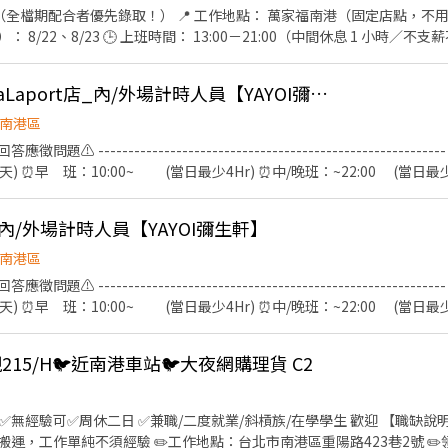
 📍 工作地點： 萬家福南港（固定店點，不用騎車到處跑點風吹日曬雨
跟客人互動，把場子炒熱（不用怕生，大聲就贏了！）。 靈活應對： 熟記
： 穿上我們提供的制服 T 恤，搭配長褲、包鞋，整齊乾淨即可。 (小提
Y31🔥急徵🍚🍱南港LaLaport店_內/外場計時人員【YAYOI彌生軒】
體教育訓練 0814周五上午10點到可樂台北營業所報到， 地
5號5樓 (當天上課時間1小時左右，教育訓練出席會提供基本時薪$196
南港區
️ -----------------------------------------------------
！ ⭐
r/天) ⏰早 班：10:00~ (當日最少4Hr) ⏰中/晚班：~22:00 (當日最少4Hr) --
------------------ 【工作內容】 💪🥤《外場服務》 1. 佈置及清理餐桌、安
水、上餐並提供有關用餐的服務 4. 收銀服務 5. 工作區域和設備的清潔以及保
_內/外場計時人員【YAYOI彌生軒】
料作業 2. 各項定食及料理製作、出餐 3. 工作區域和設備的清潔以及保養
--------------------------------------- ⭕️歡迎對餐飲服務有高度
南港區
，可與學校簽訂相關合約。 ✅2026年1-2月、6-8月、12月期間限定
️ -----------------------------------------------------
時達成獎勵，總工時達100小時以上發放500元或達150小時以上者發放1,
r/天) ⏰早 班：10:00~ (當日最少4Hr) ⏰中/晚班：~22:00 (當日最少4Hr) --
6-20小時排班。兩周排班一次，可彈性調整。 ✅假日能排班的兼職人員
------------------ 【工作內容】 💪🥤《外場服務》 1. 佈置及清理餐桌、安
水、上餐並提供有關用餐的服務 4. 收銀服務 5. 工作區域和設備的清潔以及保
現215/H🐦近南港車站🐦大夜網購理貨 C2
料作業 2. 各項定食及料理製作、出餐 3. 工作區域和設備的清潔以及保養
--------------------------------------- ⭕️歡迎對餐飲服務有高度
，可與學校簽訂相關合約。 ✅2026年1-2月、6-8月、12月期間限定
時達成獎勵，總工時達100小時以上發放500元或達150小時以上者發放1,
，工作單純不須經驗 ✏️工作地點：台北市南港區重陽路423巷2號 ✏️領