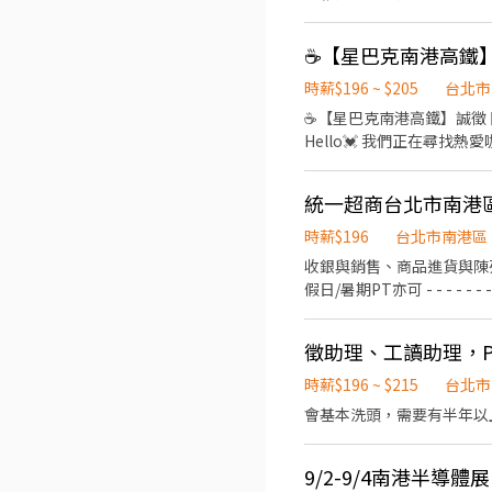
少4小時、每周最少須提供1
✏️工作時間： (周一到五 晚上都有開班) 凌晨0
一大夜班 = 周一 跨 週二 凌晨上
https://lin.ee/jfRTC
時薪$196 ~ $205
台北市
☕️【星巴克南港高鐵】誠徵 
Hello💓 我們正在尋找熱愛咖啡、喜歡與人交流的你！ 不論你是學生兼職、二度就業，只要有熱忱，我們都張開雙手歡迎🙋‍♀️ 📍
絕佳位置： 南港高鐵 B2 門市（
喜愛咖啡、對手沖與拉花有興趣 ☕
平衡）： 每日工時 4-8 
動福利： ☕ 上班免費喝飲料
時薪$196
台北市南港區
達成目標獎金、年終獎金（辛苦有
收銀與銷售、商品進貨與陳列、顧客服務、維護店內整潔​ - - - - - -
來： 我們提供完善的教育訓練，就
假日/暑期PT亦可​ - - - - - - - - - - - -​ 日班/夜班/大夜班/假日班；工時安排仍按工作現場需求。​ 招募職位：兼職人員/大夜班人員
起努力、一起成長！ 趕快按
(依各門市需求為主)​ 工作地點：依您鄰近地區媒合​ *學經歷不拘，喜歡與人互動，樂觀開朗，具有服務熱忱*​ 若對其他地區有意願
也歡迎投遞！
徵助理、工讀助理，
時薪$196 ~ $215
台北市
會基本洗頭，需要有半年以