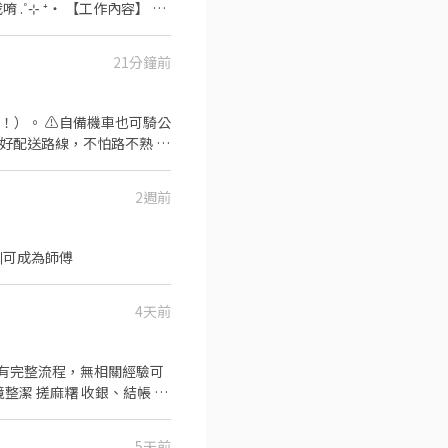
 ‧⁺
不同，應徵時請告知我要應徵哪一區或哪間
21分鐘前
✔ 反應快、口條清楚、細心、
 ⁺‧ 【上班地
！）。 ⚠️自備機車也可騎公
排好配送路線，不怕路不熟 ⚠️
286號 👉中山區
司車)將包裏從門市配送至買家
 元 / 月 🛵 乖乖聽話送
台北公園店📍台北市中正區公
2週前
+ 額外加碼獎金！
【每週領薪】，週週有錢花！
店📍台北市松山區南京東路四
訓可成為師傅
義、大同、萬華、松山、中
V292KN 🔒 【隱私防線】
4天前
/OBnhVN5 私訊留下 ⌜姓
留言「姓名＋電話＋截圖職缺」就能聯
已有完整流程，無相關經驗可
• 排班方式 *
5天前