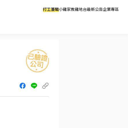
打工兼職
小雞家教
雞地台
最新公告
企業專區