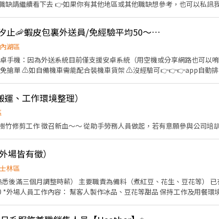
看下去 👉如果你有其他地區或其他職缺想參考，也可以私訊我唷 .˚⊹ ⁺‧ 【工作內容】
元；出勤滿 22 天，當月直接
具、環境清潔維護 🫐 主管交辦事宜 🍉 內外場都會接觸唷 .˚⊹ ⁺‧ 【工作時間】 ‧⁺ ⊹˚. ☀️ 早
,000元久任獎
 晚班：16:00 - 23:00 ⭐ 夜班：21:00 - 02:00 ⚠️每間店有缺的時段
勤」，期滿直接額外爽領 3,000 元！ 🧩【我們希望你是這樣】 ✔ 配合度高：必須能
👍 可週領現💖內湖、汐止🦐蝦皮包裏外送員/免經驗平均50～80K，公司車
出勤 🌟 ✔ 有餐飲或服務業經驗更棒 ✔ 不怕生、願意熱情招呼上班族 
˚. 📌 採排休制（無固定休） 🗓️ 周一至週日皆需排班 🚫 周六、周日可排休不可固定休 .˚⊹
內湖區
法到班者請勿試 想賺午餐小時光、又想和好團隊一起穩
林區中山北路五段602號 👉內湖區 台北西湖店📍台北市內湖區內湖路一段283號 台
要有安卓手機：因為外送系統目前僅支援安卓系統（用空機或分享網路也可以唷
找的夥伴！🔥🙌 趕快投遞履歷吧！
安區羅斯福路二段45號 台北麟光店📍台北市大安區
免搶單 ⚠️如自備機車需能配合裝機車貨架 ⚠️沒經驗可👉👉👉app自動
復興二店📍台北市大安區復興南路二段273號 台北光復店📍台北市大安區光復南路
行取貨配送，沒有傳統宅配人事問題 📌 工作內容： ↪︎ 騎機車(自備或公
號 台北南京五店📍台北市中山區南京東路三段210之1號 👉中正區 林森二店📍台北市中正
的夥伴收入大概長這樣： 🛵 隨便送送（熟悉路線中）：$40,000 ~ $60,000
📍台北市中正區濟南路二段66號 台北館前店📍台北市中正區館前路8號 
搬運、工作環境整理）
80,000 元 / 月 🔥 拼命努力送（挑戰極限）：$80,000 ~ $180,000 元 
👉松山區 台北民生店📍台北市松山區民生東路三段135號 台北民權店
━━━━ ✅ 領薪彈性：每月15號準時發薪（可匯款/領現），亦可配合
區
段128號 台北南京二店📍台北市松山區南京東路五段162號 台北南京六
熱門開缺地點 ── 趕快卡位】 ━━━━━━━━━━━━━━━━━ 台北市、新北
樹竹修剪工作 徵召新血～〜 從助手勞務人員做起，若有意願參與公司培
、林口、板橋、永和、中和、新店、三重、新莊、樹林、土城、淡水、信
告知小編你想送哪一區，馬上幫你保留就近站點！ ━━━━━━━━━━━━━━━━━ 📩
店📍台北市文山區新光路二段30號 .˚⊹ ⁺‧ 【超級亮點】 ‧⁺ ⊹˚. 💼 勞保・勞退・
寫廠商制式履歷（1分鐘完成，快速安排送審）： 👉https://reurl.cc/
/外場皆有徵）
貼 🤝 推薦好友獎金 $600/人 📆 國定假日上班享雙倍薪資💥 .˚⊹ ⁺‧ 【 想聯繫我】 ‧⁺ ⊹˚.
分證/詳細地址）錄取前皆可先不填！ ➋加入留言： 👉https://lin.ee
你！ ✌️ 或加入 🅻🅸🅽🅴：https://lin.ee/8rsUSDv 🤟 
士林區

熟悉後滿三個月調整時薪） 主要職責為備料（煮紅豆、花生、豆花等） 
繫我⭕
帳 外
忙 • 相關福利
餐、唱歌吃飯 上班期間免費享用甜品 Y世代老闆+可愛同事 隨時長出食物的零食箱 