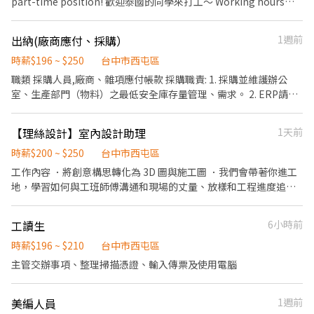
part-time position! 歡迎泰國的同學來打工～ Working hours
can be increased during summer vacation and adjusted
according to your school schedule once classes resume. 🌍
出納(廠商應付、採購）
1週前
🇹🇭 ภาษาไทย ยินดีต้อนรับนักศึกษาชาวไทยมาร่วมงานกับเราใน
ตำแหน่งพาร์ทไทม์! สามารถเพิ่มชั่วโมงการทำงานในช่วงปิดภาคฤดู
時薪$196 ~ $250
台中市西屯區
ร้อน และปรับตารางการทำงานให้เหมาะกับตารางเรียนเมื่อเปิดภาค
職類 採購人員,廠商、雜項應付帳款 採購職責: 1. 採購並維護辦公
การศึกษาได้ 🇹🇭 🇹🇼 ⭐🌍 Job Responsibilities｜工作內容｜
室、生產部門（物料）之最低安全庫存量管理、需求。 2. ERP請款
หน้าที่ความรับผิดชอบ 1. Assist in translating and proofreading
等相關作業、辦公室公共空間維護 (含值日生安排、外包公司管
Thai-language content. 協助泰文內容翻譯與校對。 ช่วยแปลและ
理)、三節禮品採購辦公室公共資產管理、設備維護、報修、零用金
【理絲設計】室內設計助理
1天前
ตรวจทานเนื้อหาภาษาไทย 2. Assist in updating content and
管理。 應付出納: 1. 廠商應付→進銷存ERP、發票ERP 2. 原料、物
organizing messages on Thailand social media platforms. 協
料，報價單+採購+進貨單+收貨。 3. 雜項、廠商應付帳款拋轉會計
時薪$200 ~ $250
台中市西屯區
助泰國社群平台內容更新及訊息整理。 ช่วยอัปเดตเนื้อหาบน
傳票(廠商、雜項)→進銷存ERP、會計ERP 4. 應付票據登入傳票(廠
工作內容 ．將創意構思轉化為 3D 圖與施工圖 ．我們會帶著你進工
แพลตฟอร์มโซเชียลมีเดียของประเทศไทย และจัดการข้อความจากผู้
商、雜項)→會計ERP 5. 練習單數月整理發票→會計事務所聯絡窗口
地，學習如何與工班師傅溝通和現場的丈量、放樣和工程進度追蹤
ใช้งาน 3. Assist in creating and publishing social media
6. 網銀上傳(廠商、甲存)→土銀企業銀行 7. 每月20-25號整理廠商應
與回報，看著設計圖紙變成真實的空間，參與完整專案流程 ．參與
content. 協助社群貼文撰寫及內容發布。 ช่วยจัดทำและเผยแพร่
付帳款作業送主管審核。 8. 查核廠商應付網路銀行「應付預約」項
預算編列、材料聯繫與業主溝通 ．負責會議紀錄與專案進度整理，
คอนเทนต์บนโซเชียลมีเดีย 4. Assist in maintaining website
工讀生
6小時前
目金額，以便應付帳款放款作業順利、正確。 9. 彙整，收入/費用支
並透過每日工作日誌的更新，詳實記錄工程的每個節點 ．與廠商的
content and updating related information. 協助網站內容維護及
付之銷貨發票、單據處理。 10. 每月1-2次，外出郵局寄信。 11. 需
發包及請款控管 ．協助合約、報價單等文件的系統化管理，以及公
時薪$196 ~ $210
台中市西屯區
資料更新。 ช่วยดูแลและอัปเดตเนื้อหาบนเว็บไซต์ 5. Provide
熟悉電腦文書處理/資料/報表整理，有行政/出納相關經驗者佳。 上
司內部工地材料的庫存維護 ．協助處理專案相關行政作業，如資料
主管交辦事項、整理掃描憑證、輸入傳票及使用電腦
administrative and project support for the Digital Marketing
班時段： 日班、09:00~18:00 週一～週五 休假制度：週休二日 可上
整理、文件建檔、請款／報價流程協助與內部溝通協調 ．我們會提
team. 協助數位行銷部門相關行政及專案執行。 สนับสนุนงานด้าน
班日：一個月內
供相關的教育訓練，希望能陪著你一起成長 具備能力 ．相關科系背
เอกสารและการดำเนินโครงการของฝ่ายการตลาดดิจิทัล
美編人員
1週前
景： 室內設計、建築、空間設計、藝術等相關系所都歡迎投遞（在