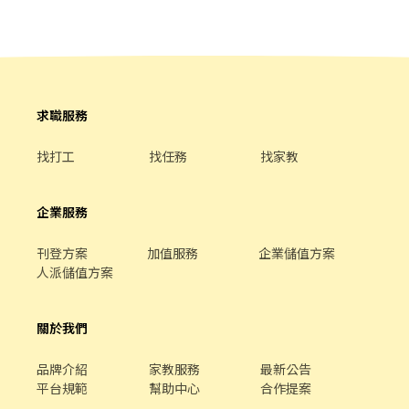
定、高薪、環境舒服的工作，這份別錯過！ - 加入賴立即詢問
https://lin.ee/Tmccugo 📞:0968281855 ⚡名額有限，想做快卡
位！
求職服務
找打工
找任務
找家教
企業服務
刊登方案
加值服務
企業儲值方案
人派儲值方案
關於我們
品牌介紹
家教服務
最新公告
平台規範
幫助中心
合作提案