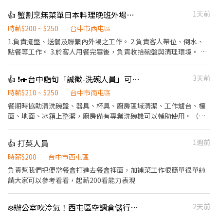
👍 蟹割烹無菜單日本料理晚班外場工讀
1天前
時薪$200 ~ $250
台中市西屯區
1.負責擺盤、送餐及聯繫內外場之工作。 2.負責客人帶位、倒水、
點餐等工作。 3.於客人用餐完畢後，負責收拾碗盤與清理環境。 4.
負責結帳、收銀之工作。
👍 ❗️🍣台中鮨旬「誠徵-洗碗人員」可長期配合者為優先考量。（週日、週一店休）
3天前
時薪$210 ~ $250
台中市南屯區
餐期時協助清洗碗盤、器具、杯具、廚房區域清潔、工作爐台、檯
面、地面、冰箱上整潔，廚房備有專業洗碗機可以輔助使用。（廚
房不大、工作簡單）
👍 打菜人員
1週前
時薪$200
台中市西屯區
負責幫我們把便當餐盒打進去餐盒裡面，加補菜工作很簡單很單純
請大家可以參考看看，起薪200看能力表現
❄️辦公室吹冷氣！西屯區空調倉儲行政/時薪200/滿月享獎金
2天前