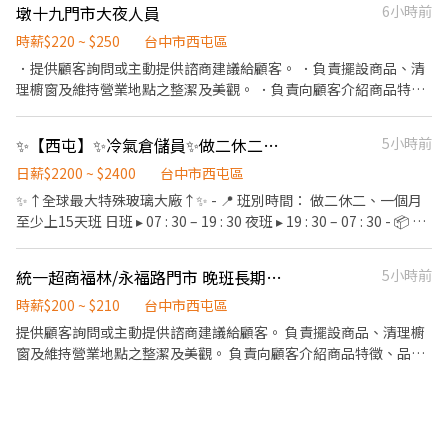
墩十九門市大夜人員
6小時前
事項 【工作時間】 • 排班制 • 營業時段：10:00-20:30 • 視營運
需求輪班 • 可協調班別 【職務條件】 • 良好的工作態度 • 個性主
時薪$220 ~ $250
台中市西屯區
動、積極、有責任感 • 思維敏捷、善於溝通、親和力高、性格開朗
．提供顧客詢問或主動提供諮商建議給顧客。 ．負責擺設商品、清
• 無經驗可 【夥伴福利】 • 免費供餐 • 員工制服/圍裙 • 員工折
理櫥窗及維持營業地點之整潔及美觀。 ．負責向顧客介紹商品特
扣 • 團體保險 【小福利】 ✔️工作氣氛融洽 ✔️不定時手搖飲 ✔️不定
徵、品質與價格及示範操作方法，以協助顧客選擇。 ．負責在顧客
時小點心 ✔️老闆的私房菜 ～歡迎新夥伴們加入～
成交後之包裝、收款、交付商品、開發票或收據。 ．負責在當天結
✨【西屯】✨冷氣倉儲員✨做二休二領最高5萬💰💰（餐點吃到飽/免經驗）
5小時前
束營業前，統計銷售情形、盤點貨品存量及撰寫當日業務報表。
日薪$2200 ~ $2400
台中市西屯區
✨↑全球最大特殊玻璃大廠↑✨ - 📍 班別時間： 做二休二、一個月
至少上15天班 日班 ▸ 07 : 30 – 19 : 30 夜班 ▸ 19 : 30 – 07 : 30 - 📦 工
作內容（簡單好上手） ✔ 貨品搬運、進出貨與倉儲作業 ✔ 包裝、庫
存整理、簡易盤點 ✔ 協助板條箱拆裝、成品保護 ✔ 填寫基本出入庫
統一超商福林/永福路門市 晚班長期工讀
5小時前
紀錄 - 🕒 班別薪資 ☀ 日班｜07:30－19:30 💰 $32,000～$35,500 🔥
配合加班最高可領5萬↑ - 🌙 夜班｜19:30－07:30 💰 $36,500～
時薪$200 ~ $210
台中市西屯區
$40,000 - 📌 排班制／變形工時 📌 加班費依勞基法另計 - 🏆 績效獎
提供顧客詢問或主動提供諮商建議給顧客。 負責擺設商品、清理櫥
金制度 💯 優等（100分↑）｜120%獎金 ✨ 甲等（91–100分）｜
窗及維持營業地點之整潔及美觀。 負責向顧客介紹商品特徵、品質
100%獎金 👍 乙等（81–90分）｜80%獎金 - 🎯 工作福利 ✔ 24H冷
與價格及示範操作方法，以協助顧客選擇。 負責在顧客成交後之包
氣倉庫，環境舒適 ✔ 訂單穩定，長期工作有保障 ✔ 表現佳可升小組
裝、收款、交付商品、開發票或收據。 負責在當天結束營業前，統
長，加薪機會高 ✔ 餐費補助：早餐30／午晚餐50 🍱 餐點不限量吃
計銷售情形、盤點貨品存量及撰寫當日業務報表。
到飽 ✔ 便利商店、休息室、置物櫃 ✔ 員工停車場完善 📍想找穩