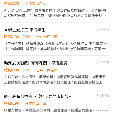
校生/畢業生均可）。 ．專業工具： 需具備基礎 CAD 識圖能力，會
時薪$220
台中市西屯區
PS/AI 尤佳。 ．本科系的基礎： 因為工作內容涉及專業圖說與法
AKIRAKOKI 正晃行 誠摯招募夥伴 與世界級咖啡品牌，一起創造精
規，我們希望你擁有相關科系的背景。 ．細心與責任： 室內設計差
品咖啡的未來！ 40多年來，AKIRAKOKI 正晃行專注於咖啡器具研
之毫釐失之千里，我們很需要一個對細節有堅持、對專案負責的
發與製造， 產品銷售全球，深受世界各地咖啡師與精品咖啡愛好者
人。 ．謙虛學習的心： 面對工地現場或業主需求，我們都在學習。
喜愛。 我們相信：「外型可以模仿，品質無法複製。」 如果你熱愛
希望你也是個勇於接觸新事物、能接受指導的人。 ．對美感的追
🔥學生愛打工 東海學生
5小時前
咖啡、喜歡挑戰、期待成長， 歡迎加入我們，一起把台灣品牌推向
求： 不一定要很華麗，但希望你對色彩、比例有基本的直覺與大量
世界。 📢 招募職缺 ✅客服諮詢／理貨、出貨／電商設計更新 我們希
時薪$196 ~ $200
台中市西屯區
的閱讀積累。 工作時間 ．一案場需求彈性排班(平日/假日皆可能) ．
望你 ✔ 做事細心、負責任 ✔ 喜歡學習新事物 ✔ 具團隊合作精神 ✔
【工作內容】 熱情外送🛵 櫃檯收找零💰 廚房煮茶 🧑‍🍳 吧台雪克 🥤
每週可排班至少3-4日（含平日或假日） 工作地點 ．以台中市為主
對咖啡產業有興趣 ✔ 有相關經驗佳，無經驗亦可培訓 我們提供 ✨
【工作時間】 排班制，基本時數4～8小時 上班時間面議，可配合課
(依案場或採購地點安排) 薪資待遇 ．時薪$200-250(依工作內容及
穩定工作環境 ✨ 員工購物優惠 ✨ 表現優異升遷機會 ✨ 與世界級咖
表排班，兼職可配合 另有FT空缺歡迎詢問😉 【公司福利】 享團
能力調整)
啡品牌共同成長 工作地點 📍 台中市西屯區西屯路二段297-8巷26號
保、勞健保及勞退、免費員工飲品、生日禮金、三節禮金與中秋禮
時薪200元起】菲菲花園｜早班廚房工讀生｜供餐｜彈性排班｜歡迎學生、二度就業
6小時前
應徵方式 📞 0970-132-653 📧 Join AKIRAKOKI 用一份工作，成就
品、油資津貼、打烊津貼、特休代金、尾牙
一份專業。 讓世界，看見台灣精品咖啡器具的實力！
時薪$200 ~ $250
台中市西屯區
工作內容 * 食材清洗、簡單備料 * 協助餐點製作與擺盤 * 協助出餐
及餐點品質確認 * 廚房環境清潔與器具整理 * 配合主管安排之工作
事項 ✨ 無經驗可，完整教育訓練，會有夥伴一步一步帶領，不用擔
心沒有餐飲經驗。 我們希望你： * 做事細心、有責任感 * 願意學
統一超商台中西屯【好時光門市招募】 離家近&彈性排班、歡迎二度就業/樂齡/兼職
5小時前
習、配合團隊合作 * 具時間觀念，能長期配合者優先
時薪$196
台中市西屯區
收銀與銷售、商品進貨與陳列、顧客服務、維護店內整潔 - - - - - - -