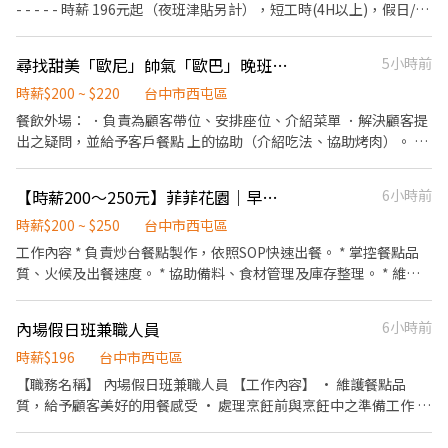
- - - - - 時薪 196元起（夜班津貼另計），短工時(4H以上)，假日/暑
期PT亦可 - - - - - - - - - - - - 日班/夜班/大夜班/假日班；工時安排仍
按工作現場需求。 招募職位：兼職人員/大夜班人員(依各門市需求
尋找甜美「歐尼」帥氣「歐巴」晚班/假日長期工讀/假日長期工讀
5小時前
為主) 工作地點：依您鄰近地區媒合 *學經歷不拘，喜歡與人互動，
時薪$200 ~ $220
台中市西屯區
樂觀開朗，具有服務熱忱* 若對其他地區有意願也歡迎投遞！
餐飲外場： ．負責為顧客帶位、安排座位、介紹菜單 ．解決顧客提
出之疑問，並給予客戶餐點 上的協助（介紹吃法、協助烤肉）。 於
顧客用餐完畢後，負責收拾碗盤與清理環境。 ．
【時薪200～250元】菲菲花園｜早班炒台工讀｜依能力敘薪｜需具炒台經驗
6小時前
時薪$200 ~ $250
台中市西屯區
工作內容 * 負責炒台餐點製作，依照SOP快速出餐。 * 掌控餐點品
質、火候及出餐速度。 * 協助備料、食材管理及庫存整理。 * 維持
炒台工作區清潔與設備整潔。 * 配合團隊完成尖峰時段出餐。 應徵
條件 * 需具餐飲炒台實務經驗，可獨立作業。 * 熟悉炒台流程及出
內場假日班兼職人員
6小時前
餐節奏。 * 具責任感、重視餐點品質。 * 能配合團隊合作，抗壓性
佳。 * 可長期配合、假日可排班者優先。
時薪$196
台中市西屯區
【職務名稱】 內場假日班兼職人員 【工作內容】 • 維護餐點品
質，給予顧客美好的用餐感受 • 處理烹飪前與烹飪中之準備工作 •
負責洗、剝、削、切各種食材。 • 正確使用刀器具/設備及日常保
養 • 盤點、備貨、進貨整理 • 維護整體環境整潔 • 其他主管交辦