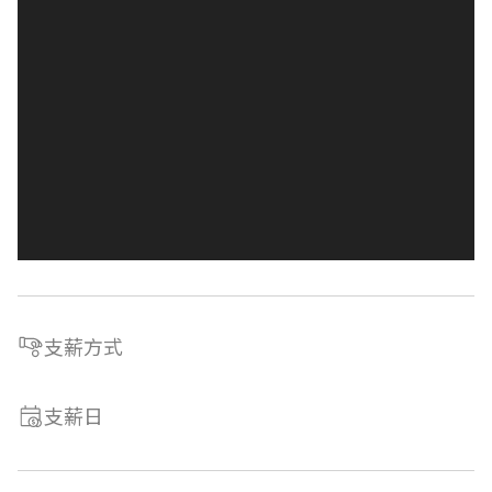
支薪方式
支薪日