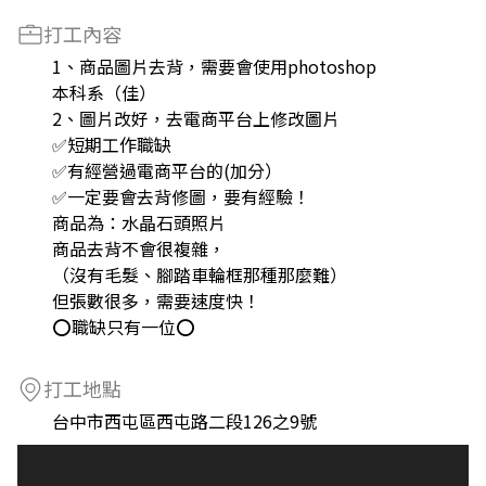
打工內容
1、商品圖片去背，需要會使用photoshop
本科系（佳）
2、圖片改好，去電商平台上修改圖片
✅短期工作職缺
✅有經營過電商平台的(加分）
✅一定要會去背修圖，要有經驗！
商品為：水晶石頭照片
商品去背不會很複雜，
（沒有毛髮、腳踏車輪框那種那麼難）
但張數很多，需要速度快！
⭕️職缺只有一位⭕️
打工地點
台中市西屯區西屯路二段126之9號