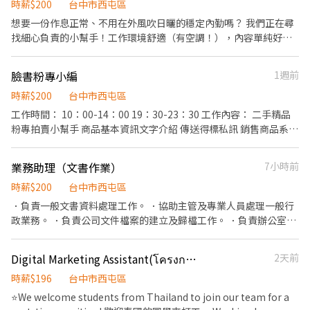
時薪$200
台中市西屯區
想要一份作息正常、不用在外風吹日曬的穩定內勤嗎？ 我們正在尋
找細心負責的小幫手！工作環境舒適（有空調！），內容單純好上
手，下班還能準時赴約吃晚餐，超適合想要規律生活的你！✨ 🎯
【4大亮點】 1️⃣ 冷氣吹到飽：舒適的空調倉儲環境，夏天上班絕對
臉書粉專小編
1週前
不爆汗。 2️⃣ 福利超佛心：只要任職滿「一個月」馬上享有三節獎金
➕生日禮金 🎁 3️⃣ 工作超單純：處理基本行政作業，不複雜、好上
時薪$200
台中市西屯區
手，無經驗肯學也歡迎！ 4️⃣ 作息超正常：08:00~17:00固定班，完
工作時間： 10：00-14：00 19：30-23：30 工作內容： 二手精品
美兼顧工作與個人生活。 📝 【詳細工作資訊】 薪資待遇：時薪200
粉專拍賣小幫手 商品基本資訊文字介紹 傳送得標私訊 銷售商品系統
元 (法定勞健保、勞退6%提撥通通都有，安心有保障！) 工作時間：
建檔 尋找準時且細心的小夥伴 熟悉MacBook 操作、 活潑、對精品
08:00~17:00 (實際結束時間以理貨結束為準) 工作地點：台中市西屯
有興趣
業務助理（文書作業）
7小時前
區工業區十路 5 號 📞 【如何應徵】 名額有限，冷氣房職缺很搶手！
心動的話請直接點擊應徵、私訊，或直接打電話聯絡： 👉 0933-
時薪$200
台中市西屯區
580-032 廖先生
．負責一般文書資料處理工作。 ．協助主管及專業人員處理一般行
政業務。 ．負責公司文件檔案的建立及歸檔工作。 ．負責辦公室環
境與設備之整潔、維護。 ．其他主管交辦事項或部門業務支援。
Digital Marketing Assistant(โครงการไทย)
2天前
時薪$196
台中市西屯區
⭐We welcome students from Thailand to join our team for a