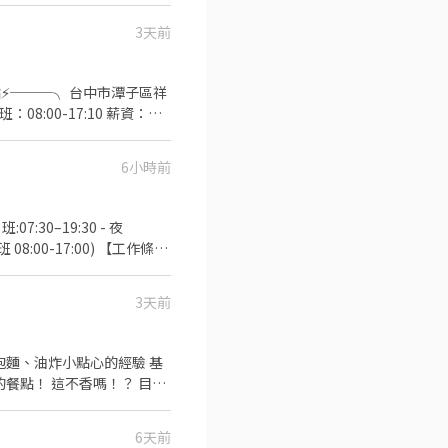
3天前
6小時前
育獎金第一個月：$3000、第二
600 ✅介紹獎金：介紹朋
:30–19:30 - 夜
月$3000 ⭐久任獎金滿六
08:00-17:00) 【工作條
遇假日順延至下一個工作日
3天前
 【隱私防線】個資僅供廠商審
6天前