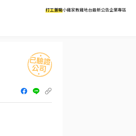
打工兼職
小雞家教
雞地台
最新公告
企業專區