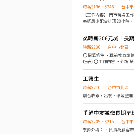
時薪$196 ~ $246
台中市
【工作內容】 門市現場工作(包括冰淇淋製作、
每週最少配合排班20小時，依各門
每個階段的學習訓練，來創造
課程) 【福利】 我們會依公司的經營成果，規劃員工福利讓夥伴和公司一起成長 1.保險制度：勞保、健保、團保(意外險)、職災
💰時薪206元💰
保險、退休金提撥6% 2.
員體檢) 4.其他：上班免
時薪$206
台中市北區
⭕招募條件 ▪職前教育訓練，
班表) ⭕工作內容 ▪外場
整理→料理製作→提供餐點→
薪 ▪加班費5分鐘為單位
工讀生
商業禮儀、衛生知識及專業
善，依努力及成果將有升遷
時薪$210
台中市北區
台灣，讓更多人有機會品嚐
前台收銀，出餐，環境整理
爭鮮中友誠徵長期早
時薪$205 ~ $215
台中市
餐飲外場： ．負責為顧客