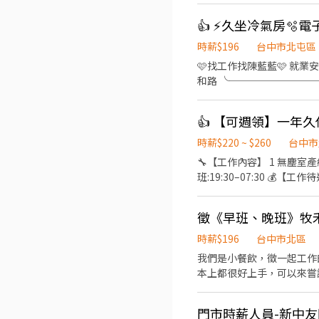
活潑有笑容 ★無經驗可
👍 ⚡久坐冷氣房🫧
時薪$196
台中市北屯區
🩷找工作找陳藍藍🩷 就業安排｜安心上工 ✅快速
和路 ╰─────────────╯ ⚡工作內容 電子產品檢驗、組裝、包裝 ⚡工作時間/薪資
$30,100（配合加班約38,000） ➋ 小夜班：15:50-00:30 薪資：$31,000+小夜班津貼$30/H 月約 $36,280（配
➌ 大夜班：23:50 - 08:30 薪資：$31,000+大夜班津貼$48/H 薪資：$39,448（配合加班約49,000） 📌大小夜班需在新夜班實習
👍 【可週領】一年久任
13:00~21:30 小夜班
個月：$6000、第三個月：$8000 📌配合加班
時薪$220 ~ $260
台中市
日、見紅休 ✅享勞健保、勞
🔧【工作內容】 1 無塵室產線作
友上班一位獎金$500無上限
班:19:30–07:30 💰【工
個月$3000 ⭐加班慰勞獎金$2000/$4000 ╭────⚡應徵方式⚡────╮ 聯絡 
件】- 需可搬重5-10公斤
https://lin.ee/UhImTD9
【超狂福利】 -支援 #週領、#預支 -留任獎金依班別及久任條件可領8-13萬 -每季還有 0.5 個月核定獎金。 -🚗免費 提供免費交通
徵《早班、晚班》牧禾
車。 -【廠區地點】-台中市后里區三豐路四段 --------------------⬇️應徵方式⬇️-
程】 ➊ 點擊填寫廠商制式履歷（
時薪$196
台中市北區
核，敏感欄位（身分證/詳細地址）錄取前皆
我們是小餐飲，徵一起工作的夥伴。 工作
導體大廠」💥
本上都很好上手，可以來嘗試看看唷 想有穩定薪資，好的排休 請盡情的投遞履歷 每天還能吃上免
門市時薪人員-新中友