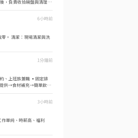
畢後，負責收拾碗盤與清理環
與其他餐廳相關事務。 ．負
．協助測量食材的容量與重
6小時前
找零。 清潔：現場清潔與洗
1分鐘前
簽約、上班族兼職 ▪固定排
商品提供→食材補充→簡單飲料
貨、準備、整理→料理製作→
班費5分鐘為單位計算 ⭕企業
3小時前
、衛生知識及專業的烹飪技
努力及成果將有升遷加薪的機
讓更多人有機會品嚐美味平價
提撥勞工退休新制6% ④特休