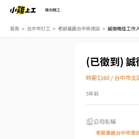
隨你開工
首頁
台中市打工
老爺蓋飯台中崇德店
誠徵晚班工作
誠
時薪$160
/
台中市北
5年前
公司名稱
老爺蓋飯台中崇德