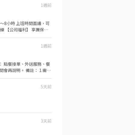
1週前
數4～8小時 上班時間面議，可
練 【公司福利】 享團保、
尾牙
1週前
支付薪資。 4.可長期配合。
5天前
3天前