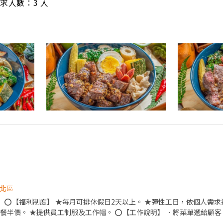
/ 需求人數：3 人
北區
四週星
及工作帽。 ⭕【工作說明】 ．將菜單遞給顧客。 ．負責為顧客帶位、安排
並將餐點送至顧客。 ．負責包裝外帶餐點。 ．於顧客用餐完畢後，負責收