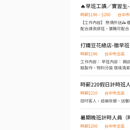
🔥早班工讀／實習生-
時薪$196 ~ $200
台中市
【工作內容】 熱情外送🛵 櫃
配合課表排班，兼職可配合 
勞健保及勞退、免費員工飲
打鐵豆花總店-徵早
時薪$196
台中市北區
工作內容： 早班內容： 開店準備、點餐接單、外送服務、餐點製作 物料分裝、環境整潔。 晚班內容： 點餐接單、外送服務、餐
點製作、物料分裝 環境清潔、閉店清潔。 工作時間： 11:00～18:00 18:00～23:0
備
時薪220假日計時班
時薪$210
台中市北區
招呼客人，結帳收銀，送餐
暑期晚班計時人員（時薪
時薪$200
台中市北區