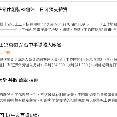
電子零件組裝📢週休二日可預支薪資
預約：https://lin.ee/UhImTD9 ╭───⚡工作地點⚡───╮ 台中市潭子區祥
 ➊ 日班：08:00-17:10 薪資：
合加班約45,000）
13萬💵 // 台中半導體大廠🥰
培育獎金第一個月：$2000、第二個月：$4000、第三個月：$5000 大夜班培
誤餐費平日80元、假日100元 =====⭐完善福利制度⭐===== ✅休假制度：週休二
北屯區
退、團保、特休 ✅固定班別不輪班 ✅三節禮金：端午、中秋、生日➡️每次$
業員 2 庫房人員 3 晶圓搬運人員 🕢【工作時間】(休息時間2小時) - 日班:07
 ✅免費汽機車位 ✅可預支薪資 ⭐久任獎金滿一個月$1000 ⭐久任獎金滿三個
作待遇】(加班費依勞基法另計) -早班$34,800 -夜班$41,300 (※ 訓練期固定日班 
陳小姐✨ 預約面試： 應徵預約請點選加入➡️
；可接受穿全套無塵服 【休假制度】- 做4休3 【發薪制度】-每月10號，
 • 📞 電話： 0911-563-123 • 📲 𝐋𝐈𝐍𝐄： 搜尋帳號 @252fmefb
堂 丼飯 蓋飯 拉麵
------------------------ 📩 【火速卡位應徵流
1分鐘完成，快速安排送審）： 👉https://reurl.cc/R2p0LG 
可先不填！ ➋加入留言： 👉https://lin.ee/OBnhVN5 私訊留下 ⌜姓名+電話 +應徵半
容易上手，不複雜 排休制度友善，不困難 如果你會煎蛋煮泡麵、油炸小點心的經驗 基
費的餐點！ 這不香嗎！？ 目前
早晚班都有在徵人唷 要的趕快➕ 備註：早班開班所需能力值：需要自己獨立開班，擺放各項
門市(中友百貨B棟)