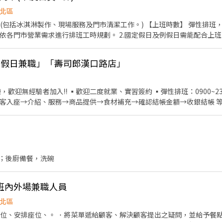
北區
現場服務及門市清潔工作。) 【上班時數】 彈性排班，可配合學生課後時段需求 1.
市營業需求進行排班工時規劃。 2.國定假日及例假日需能配合上班。 【培訓規劃】 我們
顧客無與倫比的冰淇淋體驗 1.新進學習訓練(教室課程/實作課程訓練) 2
「長期假日兼職」「壽司郎漢口路店」
休假制度：特休假、育嬰假、陪產假、家庭照顧假、生理假等等 3.健康相關
費享用冰淇淋、員工折扣、生日福利、三節禮金(品)、福委會福利
歡迎無經驗者加入!! ▪歡迎二度就業、實習簽約 ▪彈性排班：0900~23
 帶客入座→介紹、服務→商品提供→食材補充→確認結帳金額→收銀結帳 等
餐具清洗→庫存盤點、出貨 等 ⭕獎金福利 ▪生日禮券 ▪不定期活動競
計算 ⭕企業魅力 ▪「以人為本」注重團隊合作及交流，採納同仁的意見，
的烹飪技巧，還可接觸店鋪的經營管理，例如：成本控管及數據分析等專
加薪的機會 ▪享有完善的福利制度，加班費為5分鐘為單位計算，重視員
美味平價壽司，致力成為頂尖品牌
；後廚備餐，洗碗
班內外場兼職人員
北區
帶位、安排座位、。 ．將菜單遞給顧客、解決顧客提出之疑問，並給予餐點