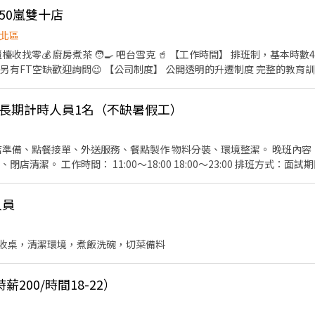
50嵐雙十店
北區
檯收找零💰 廚房煮茶 🧑‍🍳 吧台雪克 🥤 【工作時間】 排班制，基本時
另有FT空缺歡迎詢問😉 【公司制度】 公開透明的升遷制度 完整的教育訓
品、生日禮金、三節禮金與中秋禮品、油資津貼、打烊津貼、特休代金、
班長期計時人員1名（不缺暑假工）
0 排班方式：面試期間會再說明。 備註： 1.需具
「機車駕照及機車」。 每次外送出車有補貼。 2.面試審核時間為2-3個工作天。 3.受訓期間有
人員
收桌，清潔環境，煮飯洗碗，切菜備料
200/時間18-22）