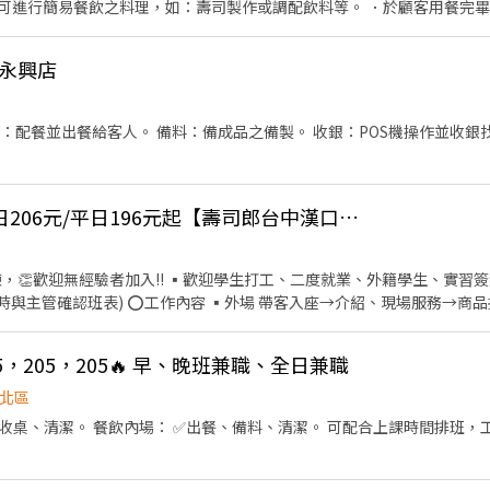
可進行簡易餐飲之料理，如：壽司製作或調配飲料等。 ．於顧客用餐完
等工作。 餐飲內場： ．擔任廚師的助手，處理烹飪前與烹飪中之準備工作
。 ．負責清理工作環境、設備和餐具。 ．準備不同餐點所需要的食材。 
-永興店
帶服務。
：配餐並出餐給客人。 備料：備成品之備製。 收銀：POS機操作並收銀
「長期晚班兼職」假日206元/平日196元起【壽司郎台中漢口路店】
，👏歡迎無經驗者加入!! ▪歡迎學生打工、二度就業、外籍學生、實習
請於面試時與主管確認班表) ⭕工作內容 ▪外場 帶客入座→介紹、現場服務→
銀結帳→客席收桌整理→物品收納→清潔整理環境維護 等 ▪內場 商品進
點、出貨 等 ⭕獎金福利 ▪生日禮券 ▪💹一年4次考核及調薪 ▪💵加
5，205，205🔥 早、晚班兼職、全日兼職
團隊合作及交流，採納同仁的意見，提升參與感 ▪除學習到日本商業禮儀
理，例如：成本控管及數據分析等專業知識 ▪升遷快速且制度完善，依
北區
，加班費為5分鐘為單位計算，重視員工的辛勤付出 ▪計畫拓展全台灣，
飲內場： ✅出餐、備料、清潔。 可配合上課時間排班，工作單純、時薪高、福利
基本保障 ①加班費(以5分鐘為單位計算) ②勞保、健保、意外險 ③每月
風天出勤津貼補助 *國定假日雙倍