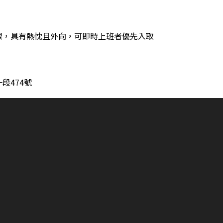
銀，具有熱忱且外向，可即時上班者優先入取
段474號