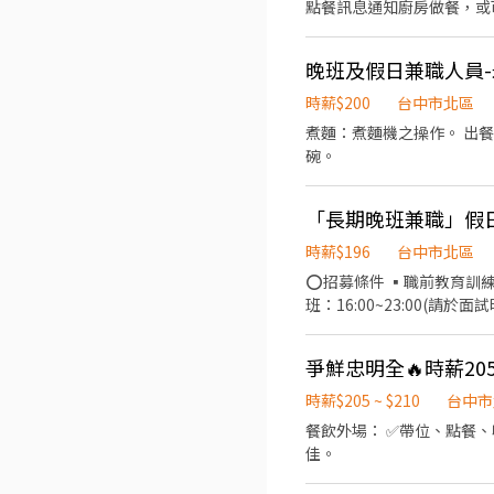
點餐訊息通知廚房做餐，或
境。 ．並負責結帳、收銀
責洗、剝、削、切各種食材
晚班及假日兼職人員
量。 ．負責擺盤、打包外
時薪$200
台中市北區
煮麵：煮麵機之操作。 出餐
碗。
時薪$196
台中市北區
⭕招募條件 ▪職前教育訓練
班：16:00~23:00(
製作→ 確認結帳金額→收
提供餐點→餐具清洗→庫存盤
爭鮮忠明全🔥時薪20
魅力 ▪「以人為本」注重
巧，還可接觸店鋪的經營管
時薪$205 ~ $210
台中市
會 ▪享有完善的福利制度
餐飲外場： ✅帶位、點餐、收桌、清潔。 餐
壽司，致力成為頂尖品牌 ⭕
佳。
／年假按照勞基法規定 ⑤颱