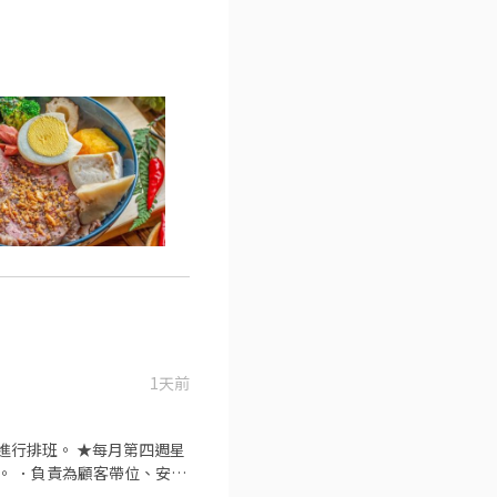
1天前
拾碗盤與清理環境。 ★開朗