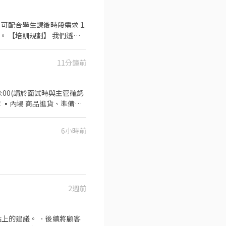
透過
.晉升訓練(時薪娛樂經理培訓
11分鐘前
：年度員工健檢(不含新進人
:00(請於面試時與主管確認
 ▪內場 商品進貨、準備、
賽獎金 ▪一年4次考核及調
提升參與感 ▪除學習到日本
6小時前
業知識 ▪升遷快速且制度完
工的辛勤付出 ▪計畫拓展全
2週前
上的建議。 ．後續將顧客