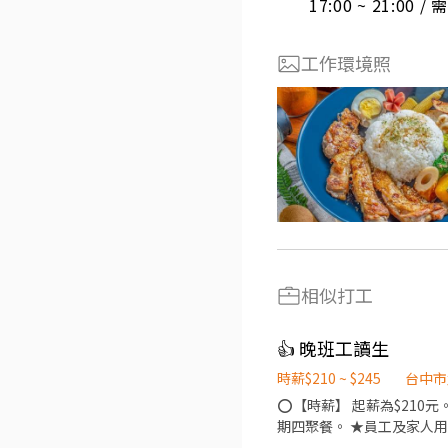
17:00 ~ 21:00 
工作環境照
相似打工
👍 晚班工讀生
時薪$210 ~ $245
台中市
⭕【時薪】 起薪為$210元。 ⭕【福利制度】 ★每月可排休假日2天以上。 ★彈性工日，依個人需求進行排班。 ★每月第
期四聚餐。 ★員工及家人用餐半價。 ★提供員工制服
座位。 ．協助配製餐點，