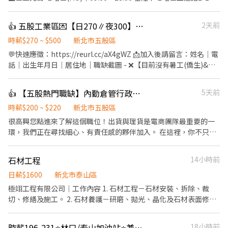
2樓 (急缺) 板橋區(MO)｜08:00～17:00 土城區永豐路2654-1號 土城
區(PC)｜08:00～17:00 板橋區大觀路一段28巷118號 (急缺) 中正區
👍 五股工業區💌【日270∥夜300】高錄取率⸝公司供餐⸝免學經歷⸝快速上班⸝周借支
2天前
(PC)｜08:00～17:00 三重區環河南路228號 三重區(PC)｜09:00～
18:00 三重區環河南路228號 蘆洲區(PC))｜08:00～17:00 三重區環
時薪$270 ~ $500
新北市五股區
河南路228號 ) 大安區(PC))｜信義區松德路257號 永和區(PC)｜ 中
💬快速應徵：https://reurl.cc/aX4gWZ 📩加入後請留言：姓名｜電
和區圓通路435巷3-15號 💰 制度： 35K 加上各種激勵獎金、全勤獎
話｜出生年月日｜居住地｜職缺截圖 - ❌【目前沒有暑工(僑生)&長
金 送件也有累計件數獎金 平均輕鬆月收 50K以上 💵 獎金多・訂單
期學生】❌ 荷包省省✅員工餐廳40/餐,有OK超商 貼心周領✅急用錢
多・收入穩！ 準時發薪 ✅ 每月15號帳上見 💳 ✨ 我們在找這樣的
供週借支 速戰速決✅夜班快速下夜(依學習狀況) 高錄取率✅快速上
👍 【五股熱門職缺】內勤倉管行政｜工作環境佳｜時薪200-220｜可現領週領
5天前
你： 想穩定賺高薪 動作快、時間觀念好 想多接多賺、越跑越順！ ⚡
班免等待 人人有機會✅免學經歷,專人教學 穩定有保障✅長期穩定皆
高薪直送你的口袋！ 👉 名額有限，快來加入我們吧！
可轉正 轉正福利多✅享年終、調薪、尾牙、員旅等.. - ▶️工作內容：
時薪$200 ~ $220
新北市五股區
光纖通訊；組包裝、測試、機台操作等.... ▶️工作地點：五股區五工
很高興您點進來了解這個職位！出貨與理貨是電商團隊最重要的一
六路**號➜近五股工業區、新莊副都新 ▶️工作時間： 日班：
環，我們正在尋找細心、有責任感的夥伴加入。 在這裡，你不只是
08:30~17:30 薪資：270/H~450/H 月約：$47,520~$81,000 夜班：
一個包貨員。為了讓你徹底了解我們的商品與運作邏輯，初期將以
20:30~05:30 薪資：300/H~500/H 月約：$52,800~$100,000 ▶️休
「現場進出貨與流程熟悉」為主；當你練就一身紮實的基本功後，
石材工程
14小時前
假制度：做五休二(非六日) ▶️休息時間：間休10分、用餐60分 ▶️工
我們將逐步培訓你參與「客服與行政」作業，讓你的職涯技能持續
作重點：每月10日發薪、久站久坐、全套無塵衣(冷氣超冷不怕
升級！ 【你的主要任務：階段性成長】 📦 第一階段：倉儲理貨與品
日薪$1600
新北市泰山區
熱!)、顯微鏡(電腦螢幕)、訂單量加班 - 【💛南希陪你找工作｜安心
質把關（打好基本功） 精準出貨：負責日常進出貨作業、揀貨與包
極翊工程有限公司｜工作內容 1. 石材工程－石材安裝、拆除、裁
又放心】 💬快速應徵：https://reurl.cc/aX4gWZ ✨手動加ʟɪɴᴇ：
貨，確保商品準確送達客戶手中。 品質控管：執行產品品管檢查。
切、修繕及施工。 2. 石材養護－研磨、拋光、晶化及石材表面修
@646QHBNC (大小寫皆可) 📩加入後請留言：姓名｜電話｜出生年
（⚠️ 小提醒：此職務需配合搬運部分貨品，歡迎當作日常活動筋
復。 3. 石材維護－裂縫、破損、污漬及接縫修繕。 4. 外牆工程－外
月日｜居住地｜職缺截圖 ☎️ 吳’s｜02-2208-6000 #2003 - 【免費
骨！） 庫存掌握：協助訂單備貨統計、定期的庫存管理與盤點作
牆石材修繕、防水及相關工程。 5. 丈量規劃－現場丈量、估價、材
交通車接駁路線】【五股-日班】 台北線｜07:45民權西路站(摩斯)
時薪196-231⭐林口/泰山加油站⭐兼職打工⭐班別彈性⭐無經驗可⭐車自CC
18小時前