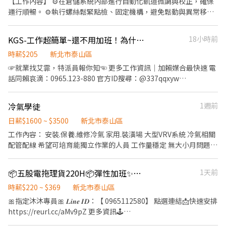
【工作內容】 ⚙️在倉儲系統內部進行自動化軌道微調與校正，確保
@995qkbxl https://reurl.cc/NYrlGm ☞留下姓名+電話+應徵職缺
運行順暢。 ⚙️執行螺絲鬆緊點檢、固定機構，避免鬆動與異常移
截圖畫面
位。 ⚙️協助自動倉系統的測試與調整，根據結果進行優化設定。 ⚙️
處理機台內部小型結構調整，提升設備整體穩定性。 ⚙️使用擋車版
KGS-工作超簡單~還不用加班！為什麼不來✨36K起！簡單擦拭產品✨週休六/無經
18小時前
協助機台停止、貼感應器貼紙等識別等安全元件。 ⚙️支援現場的簡
單維修、組裝與設備整理。 ⚙️確實紀錄每次測試與維護狀況，回報
時薪$205
新北市泰山區
工程主管。 【職位特色】 🈴穩定長期，室內工作，無風吹日曬，環
☞就業找艾霏，特派員報你知☜ 更多工作資訊｜加賴媒合最快速 電
境乾淨明亮。 🈴提供完整訓練課程，無經驗者也能快速上手。 🈴工
話同賴哀滴：0965.123-880 官方ID搜尋：@337qqxyw
作節奏穩定、流程清楚，適合細心、肯學習的你 🈴有技術累積與升
https://lin.ee/G8ikq9Jj ♡────────────♡ 新手友善
遷空間，未來可培養為維修、技術員 【我們希望你】 🉐動手能力
♥無經驗OK！ 工作超簡單~還不用加班 名額有限，先+瀨詢問 ⭐週
冷氣學徒
1週前
佳，對設備結構、組裝、調整有興趣🉐願意學習、配合團隊作業有
休六日⭐不加班 ⭐可申請周領⭐免費停車格 ⭐工作簡單環境舒適單純
責任感與安全意識 🉐有相關技術背景或倉儲經驗佳，無經驗亦可
────上班資訊──── 【 工作內容 】 金屬零件擦拭 機台操
日薪$1600 ~ $3500
新北市泰山區
【待遇與福利】 起薪：NT$（2000）日（依能力與經驗調整） 💯公
作：協助機台上下料 ❖日班：08:00-17:00【205/H】(含津貼) ❖
工作內容： 安裝.保養.維修冷氣 家用.裝潢場 大型VRV系統 冷氣相關
司提供制服與完善的教育訓練 💯穩定班表
約： $36000起加班另計 ♡────────────♡ 歡迎私訊
配管配線 希望可培育能獨立作業的人員 工作量穩定 無大小月問題
艾霏，快速媒合、職缺整合！ 艾霏來電給你，1對1的詳細解說！貼
起薪為1600/日 試用觀察期3個月後會依狀況調整0～200/日 後續正
心安排！ ✤✤服務皆免服務費✤✤ #全台 #我周邊還有很多職缺，請
常情況下3～4個月會調薪100/日 全勤獎金2000/月 上班時間7:30到
📦五股電拖理貨220H📦彈性加班✨每月5日就發薪⚡立即報到#免經驗#高錄取
1天前
加我的賴！快速安排 ⚡其他周邊職缺-洽詢➡特派員白艾霏⚡
泰山公司or8:30自行到施工現場 皆17:00前下班 如有加班皆有加班
☎️0965-123-880(號碼可搜尋賴哀滴)
費 皆有勞健保.團保意外險 聯絡電話：0963503267
時薪$220 ~ $369
新北市泰山區
🎀指定沐沐專員🎀 𝑳𝒊𝒏𝒆 𝑰𝑫：【 0965112580】 點選連結📩快速安排
https://reurl.cc/aMv9pZ 更多資訊🕹️
https://linkgoods.com/quickly1109