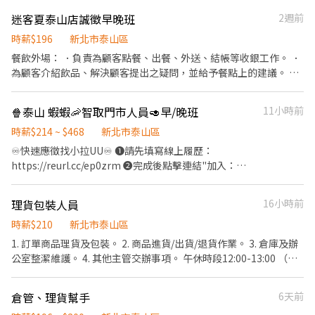
─────────────────── 別人推推車，開電動拖
迷客夏泰山店誠徵早晚班
2週前
板車揀貨 只要你願意，不會都可以學 ✅彈性加班 ✅立即報到 ✅每月
5日發薪 ✅等當兵可 ✅週領高達6000 ✅廠內免費機車停車位
時薪$196
新北市泰山區
─────────────────── ❤️工作地點：五股區登
餐飲外場： ．負責為顧客點餐、出餐、外送、結帳等收銀工作。 ．
林路(近維格餅家1分鐘) ❤️休假方式：周休六日 ❤️工作內容：樂扣樂
為顧客介紹飲品、解決顧客提出之疑問，並給予餐點上的建議。 ．
扣為主，飲料，生活用品 (食品泡麵、知名汽水、果汁飲料檢貨)
飲品製作及備料。 ．負責店內用具及環境清潔。 餐飲內場： ．學習
─────────────────── 【上班時間/薪資待
每一種茶及各配料煮法
🍿泰山 蝦蝦🦐智取門市人員🥑早/晚班
11小時前
遇】-含績效津貼加班 💰日班💰(都要可以配合)
08:30~17:30│09:00~18:00 時薪$220/H 薪約$38,720起~$50,000
時薪$214 ~ $468
新北市泰山區
─────────────────── ⭕享勞保/健保/團保/勞
♾️快速應徵找小拉UU♾️ ❶請先填寫線上履歷：
退6% ⭕環境乾淨明亮 ⭕專員親自詳細解說工作內容
https://reurl.cc/ep0zrm ❷完成後點擊連結"加入：
https://lin.ee/IUNhL0k ❸加入後請留言【姓名/電話/應徵蝦皮】
॰ॱꕤ*｡ﾟ॰ॱꕤ*｡ﾟ॰ॱꕤ*｡ﾟ॰ॱꕤ*｡ﾟ॰ॱꕤ*｡ﾟ ◆工作內容 📦 包裹收寄、搬
理貨包裝人員
16小時前
運、盤點、理貨、上架 🧹 維持門市環境及清潔 🏃‍♂️ 單日需跑點 1～5
間門市 🔄 配合蝦皮店到店工作內容及鄰近有人店支援 💡 提供完整
時薪$210
新北市泰山區
教育訓練＋店面實習，新手也OK！ ◆上班時間&薪資 💰時薪214 晚
1. 訂單商品理貨及包裝。 2. 商品進貨/出貨/退貨作業。 3. 倉庫及辦
班另有獎金+20=時薪234 ⏰ 時段： 早班：07:30-12:30、08:30-
公室整潔維護。 4. 其他主管交辦事項。 午休時段12:00-13:00 （午
13:30 晚班：17:30-23:30、18:30-23:30、17:30-22:30 👉 彈性排班
餐自理）
2～6小時，視情況需加班 . 📅 一週至少給班 4 天（假日需能配合）
倉管、理貨幫手
6天前
⚠️ 需配合加班，搬運重物（約 15 公斤） - ◆上班地點 主要門市(需
跑鄰近智取門市) 泰山明志 - 智取店 新北市泰山區明志路二段291號