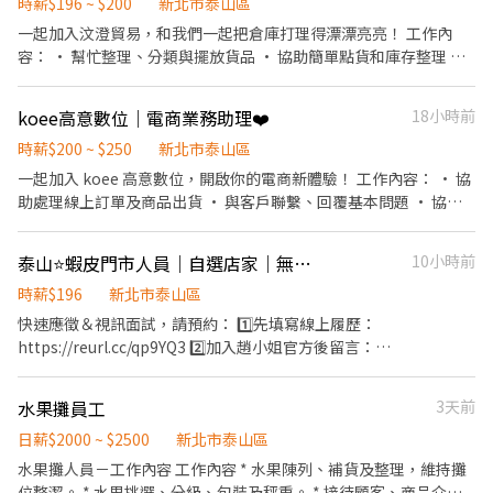
時薪$196 ~ $200
新北市泰山區
1樓 泰山泰林 - 智取店 新北市泰山區泰林路二段217號1樓 ॰ॱꕤ*｡ﾟ
一起加入汶澄貿易，和我們一起把倉庫打理得漂漂亮亮！ 工作內
॰ॱꕤ*｡ﾟ॰ॱꕤ*｡ﾟ॰ॱꕤ*｡ﾟ॰ॱꕤ*｡ﾟ 🎯員工福利 🛡️ 勞保、團保、勞退：保
容： • 幫忙整理、分類與擺放貨品 • 協助簡單點貨和庫存整理 •
障你的未來與安全！ ⛽ 油資/修繕補貼：車子🛵有保障，油資與維修
整理包裹外觀及維持倉庫整潔 我們給你的： • 彈性排班，時間好安
費享 10% 補貼！ 🫰🏻 推薦獎金：成功推薦朋友加入，可享 600 元
排 • 員工茶水零食區 • 活潑友善的工作氣氛 第一次打工沒關係，
推薦獎金！ 🏅 國定假日加倍奉還：雙倍時薪工作更有動力！ ⚠️缺額
koee高意數位｜電商業務助理❤️
18小時前
有我們帶著你，一起成長！
變化快速，先搶先贏~
時薪$200 ~ $250
新北市泰山區
一起加入 koee 高意數位，開啟你的電商新體驗！ 工作內容： • 協
助處理線上訂單及商品出貨 • 與客戶聯繫、回覆基本問題 • 協助
整理商品資料、上架資訊 • 協助社群貼文經營 • 支援團隊一般行
政事務 • 完成主管交辦事項 我們給你的： • 彈性排班，課後也能
泰山⭐蝦皮門市人員｜自選店家｜無經驗可｜快速報到❤️
10小時前
輕鬆配合 • 舒適團隊，大家親切好相處 • 提供簡單在職教學，安
時薪$196
心上手 零經驗也沒關係，歡迎你的加入，一起快樂學習！
新北市泰山區
快速應徵＆視訊面試，請預約： 1️⃣先填寫線上履歷：
https://reurl.cc/qp9YQ3 2️⃣加入趙小姐官方後留言：
https://lin.ee/Y0jPj9A3 （ID：@359keqlq） 留言>>>>姓名/電話
＋截圖職缺 ⸻⸻⸻⸻⸻⸻⸻⸻ ✅
水果攤員工
3天前
工作內容： 1. 包裹收寄、搬運、盤點、理貨 2. 協助門市服務與收銀
作業 3. 維持環境清潔 4. 配合調店及支援工作 5. 協助門市日常營運維
日薪$2000 ~ $2500
新北市泰山區
護 ✅工作時間： 早班：10:30-17:30 晚班：16:15-22:45、18:45-
水果攤人員－工作內容 工作內容 * 水果陳列、補貨及整理，維持攤
22:45 假日班：10:30-22:45 *皆為彈性排班，視情況加班 ＊ 一週至
位整潔。 * 水果挑選、分級、包裝及秤重。 * 接待顧客、商品介紹