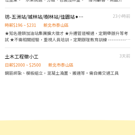
少給班 4 天（假日需能配合）＊ ✅工作待遇：時薪196 ✅工作地
及收銀結帳。 * 搬運水果、整理貨品及補充庫存（需搬重物）。 *
點：(可自選店點) 泰山工專店 新北市泰山區工專路52號1樓 泰山仁
維持商品新鮮度及工作環境整潔。 * 協助開店、收攤及完成主管交
坊-五洲站/城林站/樹林站/佳園站✦連鎖加油站✦誠徵早中夜班夥伴✦可兼職
23小時前
德店 新北市泰山區仁德路10號1樓 😊門市缺額變動很快很快，先搶
辦事項。 工作需求 * 需自行前往上班地點 週一、週四 ：台北市中山
先贏 ＊＊＊＊＊＊＊＊＊＊＊＊＊＊＊＊＊＊＊＊ ☑️至少配合四個
區 週五：台北市松山區 週六、日：新莊迴龍 （每週固定休二、三）
時薪$196 ~ $231
新北市泰山區
月以上 ☑️ 需配合加班，搬運重物（約 15 公斤） 💡皆會提供完整教
* 能適應久站及搬運重物（約15～25公斤）。 * 能適應戶外工作環
★知名連鎖加油站集團擴大徵才 ★升遷管道暢通，定期舉辦升等考
育訓練＋店面實習，新手也OK！💡
境，不畏日曬、炎熱、寒冷及天候變化。 * 做事細心、有責任感，
試 ★不需相關經驗，重視人員培訓，定期辦理教育訓練 ------------
配合團隊作業。 * 準時出勤，具良好工作態度。 * 無經驗可，公司
--------------------------------------------------------------- ❤️工
提供完整教育訓練。 * 具水果零售、市場、服務業相關經驗者佳。
作內容: 1.汽，機車加油作業 2.使用pos機系統(基本電腦操作) 3.支援
土木工程徵小工
3天前
我們提供 * 穩定的工作環境及完善教育訓練。 * 團隊互助，工作氣
洗車作業.協助銷售副產品(有額外工作獎金，增加個人收入) --------
氛良好。 * 依工作表現提供調薪、獎金及升遷機會。 * 歡迎願意長
-------------------------------------------------------------------
日薪$2000 ~ $2500
新北市泰山區
期發展、認真負責的夥伴加入我們。 ⚠️ 本職缺為勞力性工作，需久
❤️上班時間： (可任選時段/免輪班) 日班: 07:00-15:00 中班: 15:00-
鋼筋綁紮、模板組立，混凝土澆置、搬運等。需自備交通工具
站、搬重物，並須能適應戶外工作環境，請確認可接受後再投遞履
23:00 大夜班: 23:00-07:00 (夜班津貼+35) ✦大夜需先在其他時段實
歷。
習，視學習狀況才可下夜班唷✦ ------------------------------------
--------------------- ❤️休假：月排休8天 ❤️依照出勤時數，另計大
夜班津貼、販售周邊產品獎金分紅 ➖➖➖➖➖➖➖【應徵方式】
➖➖➖➖➖➖➖ ☑️聯絡找我: @112fxcur ✨加入後請留言➤【截圖應徵
職缺✚姓名✚電話】⭐優先安排 ✨+好友連結
https://lin.ee/vkTjGmz ➖➖➖➖➖➖➖➖➖➖➖➖➖➖➖➖➖➖➖