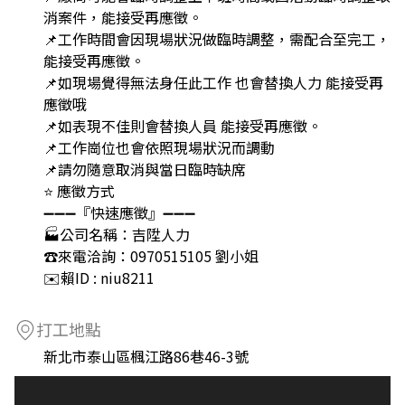
消案件，能接受再應徵。
📌工作時間會因現場狀況做臨時調整，需配合至完工，
能接受再應徵。
📌如現場覺得無法身任此工作 也會替換人力 能接受再
應徵哦
📌如表現不佳則會替換人員 能接受再應徵。
📌工作崗位也會依照現場狀況而調動
📌請勿隨意取消與當日臨時缺席
⭐ 應徵方式
➖➖➖『快速應徵』➖➖➖
🏭公司名稱：吉陞人力
☎來電洽詢：0970515105 劉小姐
✉️賴ID : niu8211
打工地點
新北市泰山區楓江路86巷46-3號