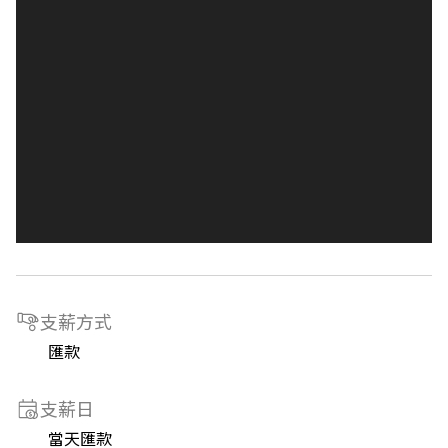
支薪方式
匯款
支薪日
當天匯款