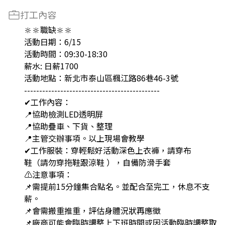
打工內容
🔆🔆職缺🔆🔆
活動日期：6/15
活動時間：09:30-18:30
薪水: 日薪1700
活動地點：新北市泰山區楓江路86巷46-3號
---------------------------------------------
✔工作內容：
📍協助檢測LED透明屏
📍協助疊車、下貨、整理
📍主管交辦事項。以上現場會教學
✔工作服裝：穿輕鬆好活動深色上衣褲，請穿布
鞋（請勿穿拖鞋跟涼鞋 ），自備防滑手套
⚠️注意事項：
📌需提前15分鐘集合點名。並配合至完工，休息不支
薪。
📌會需搬重推重，評估身體況狀再應徵
📌廠商可能會臨時調整上下班時間或因活動臨時調整取