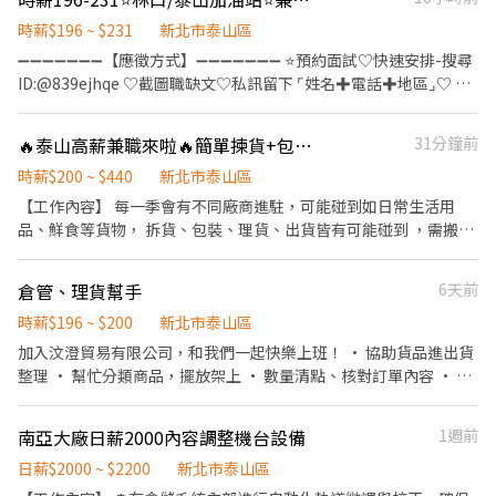
業。 💻 第二階段：行政營運與客服支援（技能再升級） 數據與表
料計算及施工規劃。 6. 工程承包－承接住宅、建案、商業空間及石
單：協助訂單管理與簡易報表、表單製作。 客服與行政：熟悉現場
材相關工程。
時薪$196 ~ $231
新北市泰山區
作業後，將視情況安排執行客服回覆與行政相關支援。 團隊協作：
➖➖➖➖➖➖➖【應徵方式】➖➖➖➖➖➖➖ ⭐預約面試♡快速安排-搜尋
其他主管交辦事項，與團隊一起解決營運上的大小事。 【我們在找
ID:@839ejhqe ♡截圖職缺文♡私訊留下 ⌜姓名✚電話✚地區⌟♡ ⭐
這樣的你】 細心負責：面對繁雜的訂單與商品，能保持耐心與細緻
諮詢電話：0968-932-553-黃S (yosin027) ❌求職免收費❌絕無詐騙
度。 靈活彈性：願意配合現場實際情況，彈性調配每日的工作優先
┃⭕️免費諮詢⭕️安心上工 ➖➖➖➖➖➖➖➖➖➖➖➖➖➖➖➖➖➖➖ ✅ 無經
順序。 願意學習：不排斥體力活，且對電商後台行政、客服作業有
🔥泰山高薪兼職來啦🔥簡單揀貨+包裝💼時薪$220💸明天上班｜日領週領都OK💸快來報名⚡
31分鐘前
驗可、學長姊帶領 ✅ 學生及兼職人員歡迎 ✅ 班別彈性、工作地點任
學習熱忱。 【公司官網】 https://www.jessica94daily.com (歡迎
選 ✅ 無銷售業績壓力 📍【工作地點｜任選一處】 新北市林口區文化
時薪$200 ~ $440
新北市泰山區
先至官網逛逛，了解我們正在熱賣的優質商品！)
二路一段000號 新北市泰山區新五路一段000號 新北市泰山區新北
【工作內容】 每一季會有不同廠商進駐，可能碰到如日常生活用
大道七段00號 🛠【工作內容】 協助汽、機車加油服務 操作簡易POS
品、鮮食等貨物， 拆貨、包裝、理貨、出貨皆有可能碰到 ，需搬貨
系統 維護站內環境整潔 偶爾協助洗車及副產品介紹 👉 工作流程清
約15-20公斤不等 - 【工作地點】 新北市五股區遠東物流中心 - 【工
楚、容易上手 👉 無銷售業績壓力 👉 學長姊手把手教學 ⏰【上班時
作時間】 排班制 08:30-17:30 或 09:00-18:00 (主管安排) (需配合加
倉管、理貨幫手
6天前
間】 ☀️ 早班｜07:00－15:00 🌤️ 中班｜15:00－23:00 🎒 學生班｜
班) - 【休假方式】 一例一休(基本上可自行畫休，若人力不足，主
17:00－23:00 🌙 大夜班｜23:00－07:00 📌 大夜班需先配合實習一
管會跟人員討論) - 【薪資待遇】 長期：時薪200/H，另有績效獎金
時薪$196 ~ $200
新北市泰山區
個月 💰【薪資與津貼】 早班／中班：時薪 $196 大夜班：時薪 $196
$20，將以$200/時 計算加班費 績效獎金將由主管提供名單(配合加
加入汶澄貿易有限公司，和我們一起快樂上班！ • 協助貨品進出貨
＋夜班津貼 $35 👉 合計時薪 $231 15:00－18:00出勤，每小時另加
班，出勤穩定者) 配合加班月均薪約$42,000起~ 『加班費依照勞基
整理 • 幫忙分類商品，擺放架上 • 數量清點、核對訂單內容 • 參
$10時段津貼 每月出勤滿110小時，每小時再加 $5 📅【休假制度】
法計算』 - 【休息時間】 上下午間休10分鐘 、中午60分鐘、用餐自
與團隊日常簡單協作 我們給你的： • 彈性排班、好安排 • 提供員
每月排休8天，兼顧工作與生活
理。 - 【超優福利】 ❤薪資預支 ❤勞保健保 ❤工作簡單好上手 ❤快
工小點心 • 工作夥伴親切互助 沒經驗沒關係，只要你有心，歡迎一
南亞大廠日薪2000內容調整機台設備
1週前
速上工 ❤績效獎金 應徵人數過多，為了加速應徵，可先點選以下連
起加入我們！
結註冊完成履歷，盡快協助安排書審! https://reurl.cc/1X9Wem
日薪$2000 ~ $2200
新北市泰山區
▬▬▬▬▬▬▬【快速應徵】▬▬▬▬▬▬▬▬ ☞ʟɪɴᴇ :