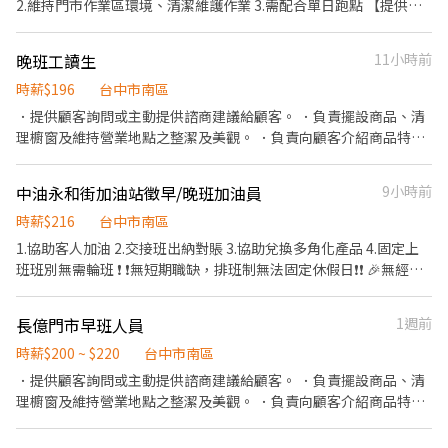
2.維持門市作業區環境、清潔維護作業 3.需配合單日跑點 【提供完
大里塗城店：台中市大里區塗城路498號 大里東南店：台中市大里
建成店：台中市南區建成路1675號 台中國光 - 智取店：台中市南區
取店 台中市南區大慶街一段241號1樓 台中美村南 - 智取店 台中市
整教育訓練及店面實習】 ＝＝＝＝＝＝＝＝＝＝＝＝＝＝＝＝＝＝
區東南路66號 大里中興 - 智取店：台中市大里區中興路二段753號
國光路69號 台中樹德店：台中市南區大慶街二段10號 台中高工店：
南區美村南路129號1、2、3、4、5樓
＝ ✨ 目前尚有職缺：早班時薪($204)、晚班時薪($224)、夜班時薪
大里立新店：台中市大里區立新街155號 大里東榮店：台中市大里
台中市南區高工路480號 大里區 大里爽文 - 智取店：台中市大里區
晚班工讀生
11小時前
($244)✨ （詳細上班時間如下） ＝＝＝＝＝＝＝＝＝＝＝＝＝＝＝
區東榮路398號 台中大里店：台中市大里區大里二街151號 大里益
爽文路975號 大里金城 - 智取店：台中市大里區塗城路798號 大里永
＝＝＝＝ 早班時薪：07:00-12:00（可彈性調整"上班時間"最晚從
時薪$196
台中市南區
民店：台中市大里區益民路二段327號 烏日區 烏日新興 - 智取店：
大 - 智取店：台中市大里區永大街598號 大里工業店：台中市大里
08:30開始，預計排班3-5小時） 晚班時薪：17:30-22:30 夜班時
台中市烏日區新興路311號 烏日新溪南 - 智取店：台中市烏日區溪
．提供顧客詢問或主動提供諮商建議給顧客。 ．負責擺設商品、清
區工業三路28號 大里德芳 - 智取店：台中市大里區德芳路二段43號
薪：23:30-03:30 (一週排班約3～4天)
南路一段387號 烏日三榮 - 智取店：台中市烏日區三榮十五路38號
理櫥窗及維持營業地點之整潔及美觀。 ．負責向顧客介紹商品特
大里塗城店：台中市大里區塗城路498號 大里東南店：台中市大里
烏日中山二店：台中市烏日區中山路一段572號 烏日中山店：台中
徵、品質與價格及示範操作方法，以協助顧客選擇。 ．負責在顧客
區東南路66號 大里中興 - 智取店：台中市大里區中興路二段753號
市烏日區中山路三段331號 (以上門店缺額有限，可應徵多間店唷)
成交後之包裝、收款、交付商品、開發票或收據。 ．負責在當天結
大里立新店：台中市大里區立新街155號 大里東榮店：台中市大里
中油永和街加油站徵早/晚班加油員
9小時前
💖因應徵人多缺額異動快,如未看到想應徵的門店歡迎詢問💖 📜應徵
束營業前，統計銷售情形、盤點貨品存量及撰寫當日業務報表。
區東榮路398號 台中大里店：台中市大里區大里二街151號 大里益
方式📜 ①應徵預約請點選右方加入 ➤ https://lin.ee/beutrIB ②ʟɪɴᴇ
時薪$216
台中市南區
民店：台中市大里區益民路二段327號 烏日區 烏日新溪南 - 智取
搜尋加入 ➤ @783qcndn ✍🏻以上加入留言 全名✚電話 附上 職缺標
店：台中市烏日區溪南路一段387號 烏日三榮 - 智取店：台中市烏
1.協助客人加油 2.交接班出納對賬 3.協助兌換多角化產品 4.固定上
題截圖即可✍🏻 ③線上詢問或 ☎️來電諮詢 0908925603 白先生
日區三榮十五路38號 烏日中山二店：台中市烏日區中山路一段572
班班別無需輪班 ❗️ ❗️無短期職缺，排班制無法固定休假日❗️❗️ 🎉無經驗
號 烏日中山店：台中市烏日區中山路三段331號 (以上門店缺額有
可，每月上班時數基本100小時 🎉福利：特休獎金、生日禮、公司
限，可應徵多間店唷) 💖因應徵人多缺額異動快,如未看到想應徵的
團保 🎉待遇：時薪216、員工每月基本勞健保、月退6%正常給付 🌟
長億門市早班人員
1週前
門店歡迎詢問💖 📜應徵方式📜 ①應徵預約請點選右方加入 ➤
月休天數依排班決定可協調，並照一例一休給予加班費
https://lin.ee/beutrIB ②ʟɪɴᴇ搜尋加入 ➤ @783qcndn ✍🏻以上加入
時薪$200 ~ $220
台中市南區
留言 全名✚電話 附上 職缺標題截圖即可✍🏻 ③線上詢問或 ☎️來電諮
．提供顧客詢問或主動提供諮商建議給顧客。 ．負責擺設商品、清
詢 0908925603 白先生
理櫥窗及維持營業地點之整潔及美觀。 ．負責向顧客介紹商品特
徵、品質與價格及示範操作方法，以協助顧客選擇。 ．負責在顧客
成交後之包裝、收款、交付商品、開發票或收據。 ．負責在當天結