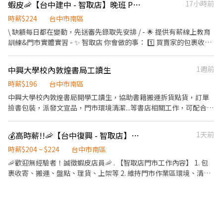
蝦皮🦐【台中建中 - 智取店】晚班 PT🍤｜有薪教育訓練 × 免輪班
17小時前
束營業前，統計銷售情形、盤點貨品存量及撰寫當日業務報表。
時薪$224
台中市南區
\ 缺額每日都在變動，先送審先錄取先安排 / - 🌟 提供有薪線上教育
訓練&門市實體實習 - ✨ 智取店 你會做的事： 1️⃣ 買賣家的包裹收
寄、理貨、盤點、上架 (請先評估身體狀況，需搬重&久站) 2️⃣ 智取
店為無人店，保持上架速度與準確度 3️⃣ 協助維持門市整潔，打造舒
中興大學校內敦煌書局工讀生
1週前
適取貨環境 4️⃣ 必須有駕照及機車，支援10公里內門市跑點 5️⃣ 配合
主管指派工作內容並機動性協助 - 🩶晚班時薪 $224 (基本時薪 $196
時薪$196
台中市南區
+ 智取店晚班津貼 $28) - 🔔 主管排班❗️一週 2～5天班 🔔 無法固定休
中興大學校內敦煌書局開學工讀生，協助書籍搬運拆貨點貨，訂單
六日，輪流畫休假 - 🎁福利待遇：滿半年 享端午&中秋獎金資格 ✅
撿書包裝，派發文宣品，門市環境清潔...等書店相關工作，可配合課
一定會有「勞保」 ✅健保可保可不保 ✅只有隔月15號薪轉、無領現/
表彈性排班。上班日期2026/8/24~10/9週一至週六，需配合週六排
預支 - 【🕐 工作時間｜晚班】 17:30-23:30 (由主管依照門市需求安
班。
💰高時薪!!🦐【台中復興 - 智取店】✨#兼職 #蝦皮
1天前
排2-6小時) . 📩 合法派遣公司｜無需任何費用｜快速安排 🌙
https://lin.ee/lJ1Nz7C ✅ 加入後請傳送「職缺截圖」唷！
時薪$204 ~ $224
台中市南區
🦐歡迎無經驗者！誠徵蝦皮店員🦐 . 【智取店門市工作內容】 1. 包
裹收寄、搬運、盤點、理貨、上架等 2. 維持門市作業區環境、清潔
維護作業 3. 智取店為無人商店，有跑點需求(少數區域除外) 兼職人
員每日工作門店會分在3-6間門市排班~ 4. 須配合蝦皮店到店工作內
容調整 5. 偶爾須配合鄰近有人店門市支援 . 【早班兼職】 🕖7:00 -
11:00(早班彈性7:00-8:30間可到班~~ 早/晚下班時間也彈性延後)