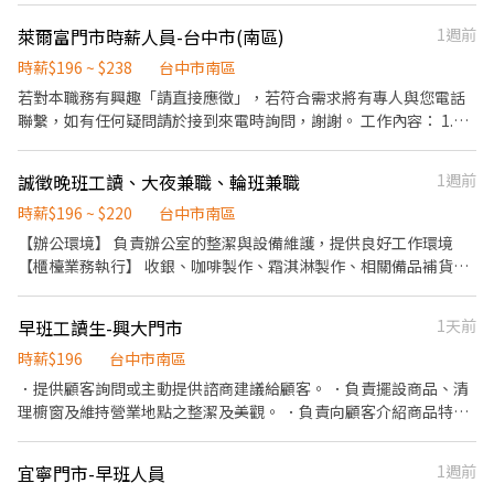
竹路二段227號 北屯陳平店：台中市北屯區陳平路60巷15號 北屯遼
至少排班四天（需含至少一天六或日） 📌上班地點 北屯區 北屯松竹
而定) 🔹夜班 ：23:30–03:30 (上班時數為2~4小時依實際情況而定)
項。
陽店：台中市北屯區遼陽五街41號 西屯區 西屯逢甲 - 智取店：台中
二 - 智取店：台中市北屯區松竹路二段703號 北屯大連 - 智取店：台
萊爾富門市時薪人員-台中市(南區)
1週前
🔹假日早班：07:00-12:00 🔹假日晚班：17:30-23:30 (上班時數為
市西屯區逢甲路70號 西屯工業 - 智取店：台中市西屯區工業區一路
中市北屯區大連路一段125號 北屯敦富 - 智取店：台中市北屯區敦
2~6小時，一個月至少6天，依實際情況而定) ⸻ ✅工作待遇：
時薪$196 ~ $238
台中市南區
96之2號 西屯何德店：台中市西屯區西屯路二段42號 西屯何厝店：
富三街130號 北屯軍功 - 智取店：台中市北屯區東山路一段283號 台
日班時薪=$204 晚班另有獎金+20=時薪$224 夜班另有獎金+40=時
台中市西屯區何厝街86號 西屯文心店：台中市西屯區文心路三段
若對本職務有興趣「請直接應徵」，若符合需求將有專人與您電話
中北屯 - 智取店：台中市北屯區北屯路178之7號 北屯天津 - 智取
薪$234 ━━━━━━━━━━━━━ 📍 【熱門開缺地點】台中市
396號 西屯永福店：台中市西屯區永福路27號 西屯福星店：台中市
聯繫，如有任何疑問請於接到來電時詢問，謝謝。 工作內容： 1.協
店：台中市北屯區天津路三段181號 北屯松竹店：台中市北屯區松
大里、大雅、太平、北屯、北區、西屯、西區、東區、南屯、南
西屯區福星北一街9號 西屯櫻城店：台中市西屯區櫻城一街51-3號
助店主管執行門市營運維護 2.提供顧客收銀結帳作業、顧客諮詢等
竹路二段227號 北屯陳平店：台中市北屯區陳平路60巷15號 北屯遼
區、潭子、豐原 ━━━━━━━━━━━━ 📩 【火速卡位應徵流
大雅區 大雅中清店：台中市大雅區中清路四段839號 大雅雅潭店：
服務 3.負責商品排面整理、進貨、補貨等庫存管理作業 4.負責門市
陽店：台中市北屯區遼陽五街41號 西屯區 西屯逢甲 - 智取店：台中
程】 ➊ 點擊填寫廠商制式履歷（1分鐘完成，快速安排送審）： 👉
誠徵晚班工讀、大夜兼職、輪班兼職
1週前
台中市大雅區雅潭路四段922號 大雅民生二店：台中市大雅區民生
設備與環境清潔以維護商店形象 5.其他店長、副店長交辦事項 排班
市西屯區逢甲路70號 西屯工業 - 智取店：台中市西屯區工業區一路
https://reurl.cc/Wbek79 🔒 【隱私防線】個資僅供廠商審核，敏感
路一段353號 大雅民生店：台中市大雅區民生路四段40號 大雅中山
制，各班時段： 早班：07:00~15:00 中班：15:00~23:00 夜班：
時薪$196 ~ $220
台中市南區
96之2號 西屯何德店：台中市西屯區西屯路二段42號 西屯何厝店：
欄位（身分證/詳細地址）錄取前皆可先不填！ ➋加入留言： 👉
- 智取店：台中市大雅區中清路四段8號 潭子區 潭子榮興 - 智取店：
23:00~07:00 (可能依當區需求，支援其他門市) 歡迎對便利商店之工
台中市西屯區何厝街86號 西屯文心店：台中市西屯區文心路三段
【辦公環境】 負責辦公室的整潔與設備維護，提供良好工作環境
https://lin.ee/OBnhVN5 私訊留下 ⌜姓名+電話 +應徵蝦皮門市人
台中市潭子區榮興街5號 潭子中山店：台中市潭子區中山路二段231
作有興趣者， 願接受店舖基礎訓練，未來依表現、績效能力可培訓
396號 西屯永福店：台中市西屯區永福路27號 西屯福星店：台中市
【櫃檯業務執行】 收銀、咖啡製作、霜淇淋製作、相關備品補貨
員」💥
號 潭子大豐 - 智取店：台中市潭子區大豐路三段82號 豐原區 豐原新
成為店經理。 聯絡電話：(04)2378-1001#125 聯絡時間：週一至週
西屯區福星北一街9號 西屯櫻城店：台中市西屯區櫻城一街51-3號
【顧客服務諮詢】 提供顧客詢問回應，並主動給予產品建議 【商品
生店：台中市豐原區新生北路63號 豐原惠陽 - 智取店：台中市豐原
五08：30~17：30
大雅區 大雅中清店：台中市大雅區中清路四段839號 大雅雅潭店：
擺設與環境維護】 負責商品擺設、櫥窗清理及營業地點整潔 【產品
區惠陽街147號 豐原向陽店：台中市豐原區向陽路327號 豐原圓環
早班工讀生-興大門市
1天前
台中市大雅區雅潭路四段922號 大雅民生二店：台中市大雅區民生
介紹與示範】 向顧客介紹商品特性、價格，並示範使用方法 【交易
店：台中市豐原區圓環東路315號 北區 台中五常 - 智取店：台中市
路一段353號 大雅民生店：台中市大雅區民生路四段40號 大雅中山
處理】 負責包裝商品、收款及開立發票或收據 【銷售統計與報告】
時薪$196
台中市南區
北區柳川東路四段100號 台中太原店：台中市北區太原路一段478-3
- 智取店：台中市大雅區中清路四段8號 潭子區 潭子榮興 - 智取店：
結束營業前，統計銷售數據及盤點庫存，撰寫報表 【採購管理】 規
．提供顧客詢問或主動提供諮商建議給顧客。 ．負責擺設商品、清
號 台中梅亭店：台中市北區梅亭街276、278號 台中崇德店：台中
台中市潭子區榮興街5號 潭子中山店：台中市潭子區中山路二段231
劃及控管採購項目，確保貨物進出數量準確 【貨品陳列】 監督店面
理櫥窗及維持營業地點之整潔及美觀。 ．負責向顧客介紹商品特
市北區崇德路一段163號 台中錦中店：台中市北區錦中街16號 台中
號 潭子大豐 - 智取店：台中市潭子區大豐路三段82號 豐原區 豐原新
貨品陳列，保持整齊有序 【營業執行】 依據連鎖店政策，按照標準
徵、品質與價格及示範操作方法，以協助顧客選擇。 ．負責在顧客
篤行店：台中市北區篤行路377-2、377-3號 台中文昌店：台中市北
生店：台中市豐原區新生北路63號 豐原惠陽 - 智取店：台中市豐原
作業程序執行日常營業 【協調溝通】 負責與總店進行協調，確保信
成交後之包裝、收款、交付商品、開發票或收據。 ．負責在當天結
區文昌東二街76號 台中邦邦店：台中市北區中清路一段647號 西區
區惠陽街147號 豐原向陽店：台中市豐原區向陽路327號 豐原圓環
宜寧門市-早班人員
1週前
息流通 【人員分配】 分配工作項目，指導團隊的工作方向
束營業前，統計銷售情形、盤點貨品存量及撰寫當日業務報表。
台中華美 - 智取店：台中市西區華美街119號 台中公正店：台中市