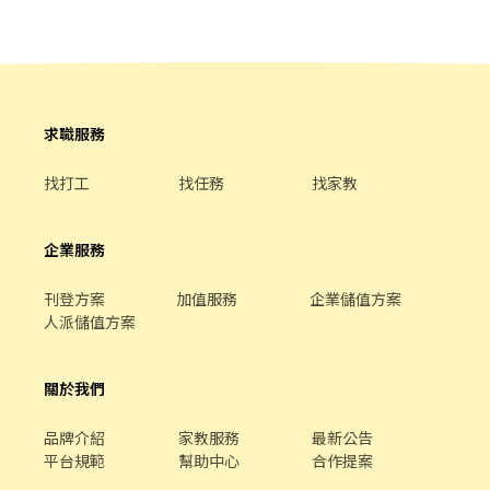
【晚班兼職】 🕡18:30 - 22:30 ✨選擇一個時段上 . 【薪資計算】 💰
早班時薪$196+$津貼=$214 / 💰晚班時薪$196+$津貼=$234 . ▶發薪
日為隔月15日匯款 ▶只能薪轉本人帳戶，無法領現 ▶提供完整線上
或實體教育訓練及實體店面實習考核，皆有計薪 . 【休假制度】 排
休制，兼職約一周排4-5天(依照門市與個人可配合時段) . 📢快速應
徵｜加賴 ID：@969playo 或來電預約：02-66362428(分機230)
求職服務
找打工
找任務
找家教
企業服務
刊登方案
加值服務
企業儲值方案
人派儲值方案
關於我們
品牌介紹
家教服務
最新公告
平台規範
幫助中心
合作提案