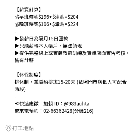
.
【薪資計算】
💰早班時薪$196+$津貼=$204
💰晚班時薪$196+$津貼=$224
.
▶發薪日為隔月15日匯款
▶只能薪轉本人帳戶，無法領現
▶提供完整線上或實體教育訓練及實體店面實習考核，
皆有計薪
.
【休假制度】
排休制，兼職約排班15-20天 (依照門市與個人可配合
時段)
.
📢快速應徵｜加賴 ID：@983auhta
或來電預約：02-66362428(分機216)
打工地點