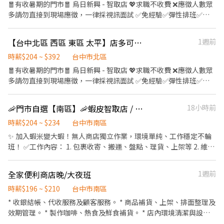
●透明的升遷制度，轉正年資可累計 ●將依照您的居住地以及門市
🧧有收暑期的門市🧧 烏日新興 - 智取店 💖求職不收費 ❌應徵人數眾
缺額安排上班區域 【工作內容】 （1）門市產品銷售、顧客服務
多請勿直接到現場應徵，一律採視訊面試 ✅免經驗✅彈性排班✅國
（2）專業衛教諮詢、學習醫療相關知識 （3）醫療產品銷售及陳列
定假日上班雙倍薪 💼工作內容 ▶一般門店(有人店) ①負責包裹收
（4）每月排班需100小時以上、平假日皆需輪班
寄、搬運、盤點、理貨等 ②提供顧客接待、收銀結帳等服務 ③維持
【台中北區 西區 東區 太平】店多可選🦐蝦皮 門市人員🎉理貨上架收銀超簡單🙌🏻歡迎兼職打工
1週前
門市作業區環境、清潔維護作業 ④配合調店、支援 ▶智取店(無人
店) ①負責包裹收寄、搬運、盤點、理貨等 ②維持門市作業區環
時薪$204 ~ $392
台中市北區
境、清潔維護作業 ③智取店為無人商店，有單日跑點需求(單日跑點
🧧有收暑期的門市🧧 烏日新興 - 智取店 💖求職不收費 ❌應徵人數眾
2-5間門市) ④配合調店、支援 『以上都提供完善教育訓練及店面實
多請勿直接到現場應徵，一律採視訊面試 ✅免經驗✅彈性排班✅國
習』 ⏱工作時間 ▶一般門店(有人店) 早班：10:30-17:30 晚班：
定假日上班雙倍薪 💼工作內容 ▶一般門店(有人店) ①負責包裹收
16:15-22:45、18:45-22:45 (固定班別,晚班一週要有2天配合16:15
寄、搬運、盤點、理貨等 ②提供顧客接待、收銀結帳等服務 ③維持
🦐門市自選【南區】🦐蝦皮智取店 / 免經驗、快速報到 💰時薪 204-234
18小時前
上班) ▶智取店(無人店) 早班：07:00-12:30 晚班：18:30-22:30 夜
門市作業區環境、清潔維護作業 ④配合調店、支援 ▶智取店(無人
班：23:30-03:30 假日班早班：07:00-12:00 假日班晚班：17:30-
店) ①負責包裹收寄、搬運、盤點、理貨等 ②維持門市作業區環
時薪$204 ~ $234
台中市南區
23:30 (固定班別,早班時段可微調) 💰薪資 ▶一般門店(有人店) 時薪
境、清潔維護作業 ③智取店為無人商店，有單日跑點需求(單日跑點
✨ 加入蝦米變大蝦！無人商店獨立作業，環境單純、工作穩定不輪
$196 ▶智取店(無人店) 時薪 $204 烏日 $214 (智取店晚班額外獎金
2-5間門市) ④配合調店、支援 『以上都提供完善教育訓練及店面實
班！ ✅工作內容： 1. 包裹收寄、搬運、盤點、理貨、上架等 2. 維持
每小時 +20元) (智取店夜班額外獎金每小時 +40元) 🎉排班方式 一週
習』 ⏱工作時間 ▶一般門店(有人店) 早班：10:30-17:30 晚班：
門市作業區環境、清潔維護作業 3. 智取店為無人商店，有單日跑點
至少排班四天（需含至少一天六或日） 📌上班地點 北屯區 北屯松竹
16:15-22:45、18:45-22:45 (固定班別,晚班一週要有2天配合16:15
1-5間門市 4. 須配合蝦皮店到店工作內容調整 5. 須配合鄰近有人店
二 - 智取店：台中市北屯區松竹路二段703號 北屯大連 - 智取店：台
全家便利商店晚/大夜班
1週前
上班) ▶智取店(無人店) 早班：07:00-12:30 晚班：18:30-22:30 夜
門市支援 🌙🌙夜班說明🌙🌙 工作型態：為每日跑點約3–10家門市，
中市北屯區大連路一段125號 北屯敦富 - 智取店：台中市北屯區敦
班：23:30-03:30 假日班早班：07:00-12:00 假日班晚班：17:30-
跑點距離約16km內 需可配合(早班/晚班)擇一於門市安排受訓 🔔需
時薪$196 ~ $210
台中市南區
富三街130號 北屯軍功 - 智取店：台中市北屯區東山路一段283號 台
23:30 (固定班別,早班時段可微調) 💰薪資 ▶一般門店(有人店) 時薪
有機車&駕照🔔 ⸻ ✅工作時間： 🔹早班：07:00-12:00、07:30-
* 收銀結帳、代收服務及顧客服務。 * 商品補貨、上架、排面整理及
中北屯 - 智取店：台中市北屯區北屯路178之7號 北屯天津 - 智取
$196 ▶智取店(無人店) 時薪 $204 烏日 $214 (智取店晚班額外獎金
12:30、08:00-13:00、08:30-13:30 🔹晚班：17:30-22:30、17:30-
效期管理。 * 製作咖啡、熱食及鮮食補貨。 * 店內環境清潔與設備
店：台中市北屯區天津路三段181號 北屯松竹店：台中市北屯區松
每小時 +20元) (智取店夜班額外獎金每小時 +40元) 🎉排班方式 一週
23:30、18:30-22:30、18:30-23:30 (上班時數為2~6小時依實際情況
維護。 * 商品進貨驗收、庫存整理。 * 配合門市營運及主管交辦事