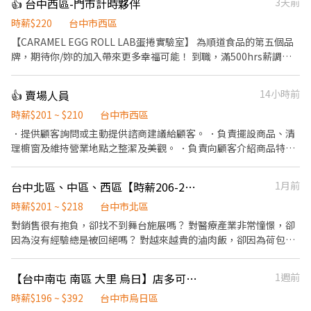
👍 台中西區-門市計時夥伴
3天前
時薪$220
台中市西區
【CARAMEL EGG ROLL LAB蛋捲實驗室】 為順道食品的第五個品
牌，期待你/妳的加入帶來更多幸福可能！ 到職，滿500hrs薪調
+$10=$230/hr 到職，滿1500hrs薪調+$10=$240/hr 工作內容 1. 結
帳收銀及飲料沖煮。 2. 商品銷售及顧客接待。 3. 禮盒包裝、陳列及
👍 賣場人員
14小時前
環境維護。 4. 商品進貨入庫、銷售管理及庫存管理。 - 具良好服務
熱忱和態度 - 重視個人成長及團隊合作 - 可接受公司長期培訓者 - 曾
時薪$201 ~ $210
台中市西區
有銷售經驗者尤佳
．提供顧客詢問或主動提供諮商建議給顧客。 ．負責擺設商品、清
理櫥窗及維持營業地點之整潔及美觀。 ．負責向顧客介紹商品特
徵、品質與價格及示範操作方法，以協助顧客選擇。 ．負責在顧客
成交後之包裝、收款、交付商品、開發票或收據。 ．負責在當天結
台中北區、中區、西區【時薪206-218★無經驗可】_門市兼職、實習
1月前
束營業前，統計銷售情形、盤點貨品存量及撰寫當日業務報表。
時薪$201 ~ $218
台中市北區
對銷售很有抱負，卻找不到舞台施展嗎？ 對醫療產業非常憧憬，卻
因為沒有經驗總是被回絕嗎？ 對越來越貴的滷肉飯，卻因為荷包縮
水不敢加顆蛋嗎？ 想要一份既能幫助別人，又能學習超實用的健康
管理知識的工作嗎？ 我們在找你/妳！！ 起薪201，通過考核調薪
【台中南屯 南區 大里 烏日】店多可選🦐蝦皮 門市人員🎉理貨上架收銀超簡單🙌🏻歡迎兼職打工
1週前
【206起】，每月額外另享月獎金！ ●高於連鎖界的時薪 ●促進成
長的教育訓練 ●舒適的就業環境 ●豐厚的各類獎金，兼職也享三節
時薪$196 ~ $392
台中市烏日區