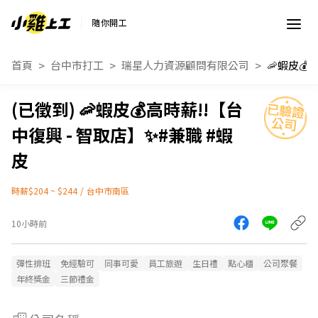
隨你開工
首頁
台中市打工
瑞星人力資源顧問有限公司
🦐蝦皮💰高時薪!!【台
中復興 - 智取店】✨#兼職 #蝦
皮
時薪$204 ~ $244
/
台中市南區
10小時前
彈性排班
免經驗可
同事可愛
員工旅遊
生日禮
點心櫃
公司聚餐
年終獎金
三節禮金