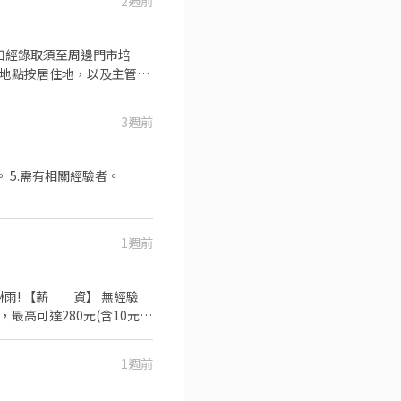
2週前
，如經錄取須至周邊門市培
班地點按居住地，以及主管面
為主，即應徵店鋪與錄取店鋪
異】 ☆☆☆阿爾法戰隊熱血
3週前
中的阿爾法，需要你的加入！
質， 對餐飲充滿熱誠，客人
穩入袋。 每個月只要上滿
。 5.需有相關經驗者。
休假也會按比例給你，好好休息也
服務 送餐、確認出餐品質、協
－餐廚助手 基本工作： 打菜備
作切肉機及刀具） 洗碗、清
1週前
可以配合排班、接受輪班 ✔ 工
場）：18:00–22:30 全
無經驗
】 1️⃣ 按下「應徵」，填
薪，最高可達280元(含10元津
間，記得留意喔！ 3️⃣ 錄
及餐飲供膳人員體檢報告】，
點。 只要收到面試邀約，就
1週前
。 體驗券連結：