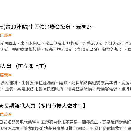
👍 早午晚班 起薪210元(含10津貼)牛舌佑介聯合招募，最高280元
信義區
光南西店、東門永康店、松山車站店 無經驗：起薪200元（含10元PT津貼
經驗調整起薪，最高可達280元（含10元津貼） 餐飲外場： ．負責為顧客帶位、安排座位、
、解決顧客提出之疑問，並給予餐點上的建議。 ．於顧客用餐完畢後，負責
 餐飲內場： ．準備工作與其他餐廳相關事務。 ．負責洗、切各種食材。
兼職人員 （可立即上工）
所需要的食材。 ．協助測量食材的容量與重量。
信義區
週給班至少3日
飯★長期兼職人員【多門市擴大徵才中】
遷細節將於面試時詳細說明 ◎請赴約面試者，攜帶履歷供主管當場審閱
信義區
只是一間餐飲店，更是我們對美好生活的提案。這裡有最先進
優雅地將台灣美味推向國際！ ​✨ 為什麼選擇我們？ ​新店盛大開幕： 除了深耕已