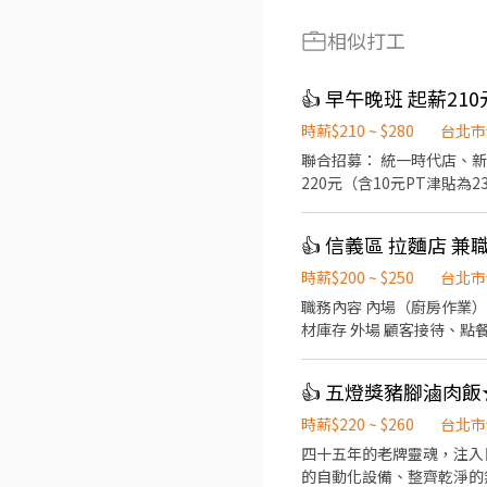
相似打工
時薪$210 ~ $280
台北市
聯合招募： 統一時代店、新
220元（含10元PT津貼為230元） 視
倒水。 ．將菜單遞給顧客
並負責結帳、收銀等工作。
👍 信義區 拉麵店 
和餐具。 ．準備不同餐點
時薪$200 ~ $250
台北市
職務內容 內場（廚房作業） 食材備料、出餐製作 拉麵湯頭、麵條、配料加熱與組裝 餐具準備、廚房區域清潔與保養 協助盤點食
材庫存 外場 顧客接待、點餐、送餐、桌邊服務 用餐區快速收拾、環境整潔維護 回應顧客需求，維持現場秩序與動線流暢 學習日
文、日本熱情款待服務文化。 上班時間 A班 11 ：00 - 16 ：00 B班 18：00 - 23：00 C班 23：00 - 02：30 （每
唷） 1. 熱鬧市中心地帶 2. 捷運站 好近好便利 3. 面試倘若通過 可立即安排上工 面試地點： 台北市中正區臨沂街3巷1號 網站參
👍 五燈獎豬腳滷肉
考： https://chikumo-ramen.com/zh-tw/ 面試之際 資歷表現優良者可優先晉升。 歡迎積極挑戰高薪，通過考核持續加薪晉
升。 ◎相關內容與升
時薪$220 ~ $260
台北市
​四十五年的老牌靈魂，注入日式細節與現代美學。 五燈獎台北店不
的自動化設備、整齊乾淨的無油煙環境，讓我們