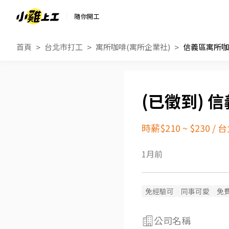
隨你開工
首頁
台北市打工
寓所咖啡(寓所企業社)
信義區寓所咖
信
時薪$210 ~ $230
/
台
1月前
免經驗可
同事可愛
免
公司名稱