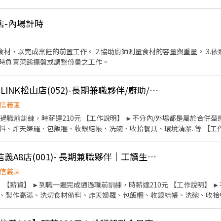
駐「台北 101」！ ​極致乾淨環境： 顛覆傳統，這可能是你見過最整潔、無油煙
店-內場計時
 招募資訊 ​工作性質： 內場夥伴（提供多樣化人才培訓，新手也歡
顧客接待 ​維持優雅用餐環境 ​分站式餐點製作（接龍式流暢作業） ​設備維護與
靈活） ​【 台北 101 美食街 】📍 7/1 隆重登場！ ​早班：
食材，以完成烹飪的前置工作。 2.協助廚師測量食材的容量與重量。 3.
永康店 】&【 信義店 】 ​午間餐期：10:00 - 14:00 / 10:00 - 17:00 ​晚間
菜時負責菜餚擺盤或調整份量之工作。
。 ​晉升機制： 晉升為訓練員最高可達 240元/小時！ ​安心保障： 依
： 質感員工制服、員工餐、團體保險、不定期員工聚餐。 ​📩 加入我們 ​如果你對環境有堅
[日商 丸亀製麵] CITY LINK松山店(052)-長期兼職夥伴/廚助/工讀
工作，歡迎跟我們聊聊！
信義區
過職前訓練，時薪達210元 【工作說明】 ►不分內/外場都是屬於合併
、炸天婦羅、包飯糰、收銀結帳、洗碗、收拾餐具、環境清潔..等 【工作時間
排班時間） 【薪資福利】 1. 提供員工餐 2. 國定假日雙倍薪 3. 提供優秀同仁
休假 7.福委會福利補助 ★★多項福利歡迎您加入我們★★ 總是提供好吃日式
[日商 丸亀製麵]新光信義A8店(001)- 長期兼職夥伴｜工讀生｜實習｜彈性排
信義區
 【薪資】 ►到職一週完成通過職前訓練，時薪達210元 【工作說明】 
、製作高湯、洗切食材備料、炸天婦羅、包飯糰、收銀結帳、洗碗、收拾餐具
排班時間） 【薪資福利】 1. 提供員工餐。 2. 國定假日雙倍薪。 3. 提供優
獎金 5. 生日禮卷 6. 滿年資享特休假 7.福委會福利補助 ★★多項福利歡迎