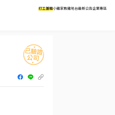
打工兼職
小雞家教
雞地台
最新公告
企業專區