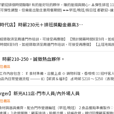
歡迎排個時間聊聊! 有的是好玩的夥伴，賺的是錢與開心~ 🔺彈性排班 11:0
可(可彈性調整，但需能出勤主要用餐期間) ➽➽早班/晚班/假日班 都歡迎
】 1.門市外場服務及管理學習、執行。 2.門市內場廚房各項工
【預計開幕 撈王 統一時代店】時薪230元＋排班獎勵金最高3,000元｜阿爾法
各級考核與加計工作獎金，時薪最高可達210元以上 。 4.無經驗可 🔺上班地點(以下我們都有
堤諾莊敬門市 台北市信義區莊敬路182號 (捷運-世貿101站 2號出口 )
宮站一號出口) 堤諾濟南門市 台北市中正區濟南路二段69號 (捷運-忠孝新生
如經錄取須至周邊門市培訓，可接受再應徵】 【預計開幕時間8至9月，如
 學習成長、規劃未來就是現在!! 😊應徵方式→可投履歷，我
月，如經錄取須至周邊門市培訓，可接受再應徵】 【上班地點按居住地，以及主管面談協
問想了解的內容 或有任何問題亦可來電 03-3603000 分機212 陳小姐
取店鋪可能存在差異】 【上班地點按居住地，以及主管面談協商後為主
居住地，以及主管面談協商後為主，即應徵店鋪與錄取店鋪可能存在差異】
時薪210-250，誠徵熱血夥伴。
展店，上半年狂開 13 家、下個月再衝 20 家！★★ ◎◎全力衝刺中的
 若你認同我們的理念，喜歡與人互動，具備親切友善及貼心的人格特質，
信義區
，那你非常適合成為我們的夥伴！ 【薪資待遇】 時薪 230 元，穩穩入袋。
噴 🙋‍♀️ 招呼客人，介紹餐點、協助用餐 🧼
獎勵金； 衝到 120 小時，直接加碼 3,000 元！ 工作半年後，特休假也會
 $210 ～ $250（表現佳還會再加！） 🕒 每天排
】 ◆ 外場－餐飲服務生 基本工作： 迎接客人、帶位、提供用餐服務 
配合 🍛 員工餐吃起來！制服我們出！ 🎁 節日禮金、推薦獎金、員工聚餐
+5 元）： 4. 協助處理客人意見與反應 5. 主管交辦事項 ◆ 內場－餐廚
✨ 穩定負責，做事不拖拉
擺盤、麵手、順麵 燒鳥區備料協助（雞湯桑品牌） 協助出餐（需操作切肉
burger】新光A11店-門市人員/內外場人員
化、壽喜燒就更讚啦！ ✨ 有連鎖餐飲、百貨美食街經驗加分加分！ ⸻ 🎯【上班地點】 📍台
5 元）： 6. 每日食材叫貨 7. 主管交辦事項 【適合這樣的你】 ✔ 可以
班？想學習？想賺錢？ 都來都來～只缺你啦！ 快私
信義區
飲、樂於付出 【班別時段】 早班（內外場）：10:00–15:00 晚班（內外場）
絡你！
配合門市營運輪班（早班/晚班） 2.食品餐點準備製作：依照公司標準程序製作各項
:30 ※ 以上僅為概略時段，確切上班時間由店主管安排 【應徵方式很簡單！】 
 3.收銀服務：顧客接待、點餐出餐、結帳收銀，親切回應顧客服務需求。 4.管理現
核履歷。 2️⃣ 通過後，會有人主動聯繫你（電話或訊息），安排面談時間，