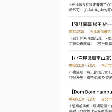
⭐要找份長期穩定兼職工作??
時即可 一天排4~8小時均
段 🔺【薪資內容】 √通過考核可享工作獎金 √時薪200起最高可達 210元 √遇國定假日依法雙薪(200*2) 🔺【小福利】 ➽➽當天
排班若有在6h(含)以上，午休時間有免費提供餐點！ 🔺【職務內容
作站技能學習、獨立作業。 3.通過
開缺，可任選您想要的應徵) 
時薪$230
台北市信義區
生東路三段11號(捷運-行天
【預計開幕時間8至9月，
台北市士林區中正路209號(捷運-士林站一號出口) ✨我們在找 YOU ☛
可接受再應徵】 【預計開幕時間8至9
將盡快回覆。 或點職缺留言詢
商後為主，即應徵店鋪與錄
存在差異】 【上班地點按
【小宣屋微風南山店】
中！☆☆☆ ★★北中南全面
加入我們，戰力全開！☆★
時薪$210 ~ $250
台北市
的滿意笑容是你的成就感來源
不會無聊，每天都很充實！工作內容包含： 🥬 食材準備，出餐上桌 🍲 鍋物料理，香噴
時，多拿 1,000 元排班
整理外場、維持動線 🔁 協助店內日常營運流程 ⸻ 💵【薪資＆福利】 💰 時薪
在乎的事。 【你會做什麼？
班至少4小時，排班彈性超好
結帳收款 進階工作（時薪多 
會轉正，升遷透明、看得見未來！ ⸻ 💖【我們超歡迎這樣的你】 ✨ 喜歡餐飲、喜歡笑、喜歡熱鬧 
菜、處理根莖類食材 出餐
【Dom Dom Ham
✨ 團隊合作一把罩 ✨ 喜歡日式文
區、刷地 進階工作（時薪多 +
北微風南山 📮 台北市信義區松智路17號B2 ⸻ 🙌 快來加入我們！ 📩 想上
時薪$210 ~ $250
台北市
要長時間站立沒問題 ✔ 喜歡餐
訊我們或投遞履歷，馬上聯
1.營業前準備：環境清潔、食材與器具備齊，
（內外場）：11:30–22
餐點、器材操作及保養清潔維護。
本資料，我們會有專人幫你審