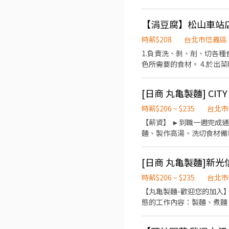
久的 【永康店】 與 【信義店】，7/1 我們正式進
的餐飲工作空間。 ​科技輔助入職： 多種自動化設備，減輕體力負擔，分工明確讓你輕鬆上手。 ​未來職涯規劃： 品牌正朝向國際
【涓豆腐】松山車站
化與多角化經營，這裡不只是餐飲，更有無限職涯可能。 ​📋
迎！） ​主要內容： ​親切
時薪$208
台北市信義區
餐飲經驗者優，但更歡迎有服務熱忱、追求細節的你。 ​⏰ 工作時間（排班
1.負責洗、剝、削、切各種
09:30 - 13:30 ​中班：13:30 - 18:30 ​晚班：18:30 - 22:30 ​【 
色所需要的食材。 4.於出
餐期：16:45 - 20:30 ​長期兼職標準： 1. 基本配合 6 個月以上。 2. 每月配合總工時 80 小時以上。 ​💰 薪資與福利 ​時薪： 依勞基法
規定起薪，依能力及時數調整
們比你更在意你的健康）。 ​專屬福利
持，或想體驗新型態的餐飲
時薪$206 ~ $235
台北市
【薪資】 ►到職一週完成通
麵、製作高湯、洗切食材備料
23:00（面試時請於主管確認
生日禮卷 6. 滿年資享特
製麵)
時薪$206 ~ $235
台北市
【丸亀製麵-歡迎您的加入】
態的工作內容：製麵、煮麵
時間】 ►彈性排班08:30-23:00（面試時請於主管確認
秀同仁績效獎金。 4. 久任