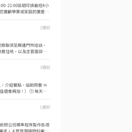
0-21:00區間可排最短4小
~讓您兼顧學業或家庭的兼差時
2週前
 堤諾民生門市 台北市中山區民
站 5號出口 ) 堤諾士林門市
經錄取須至周邊門市培訓，
，即應徵店鋪與錄取店鋪可能
 ☆☆☆阿爾法戰隊熱血招募
3週前
阿爾法，需要你的加入！ ★☆
 對餐飲充滿熱誠，客人臉上
 每個月只要上滿 100 小
按比例給你，好好休息也是我們
送餐、確認出餐品質、協助菜口
全都有！ 📈 表現好還有機
助手 基本工作： 打菜備料、切
機及刀具） 洗碗、清潔洗
1週前
配合排班、接受輪班 ✔ 工作需
：18:00–22:30 全日班
1️⃣ 按下「應徵」，填寫基
場物料需
記得留意喔！ 3️⃣ 錄取