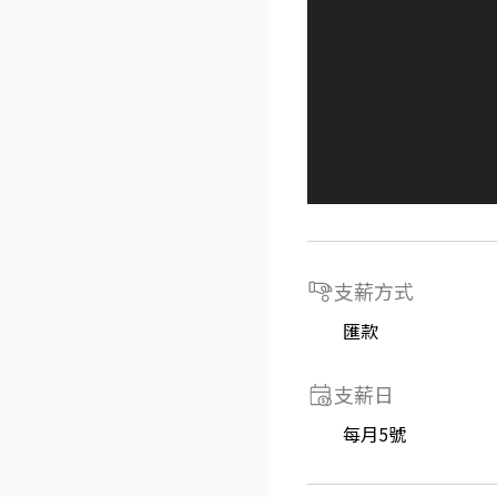
支薪方式
匯款
支薪日
每月5號