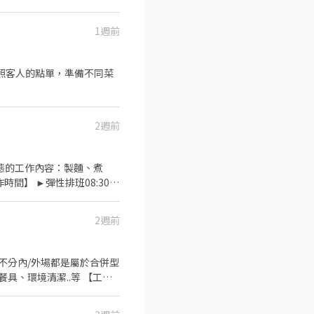
1週前
食材管理 ​條件加分： 具備
依照客人的點單，準備不同菜
法投保、免費年度健康檢查（我
2週前
型態的工作內容：製麵、煮
】 ►彈性排班08:30-
績效獎金 4. 久任獎金 5.
餐飲的公司 台灣東利多(丸亀
2週前
►不分內/外場都是屬於合併型
、環境清潔..等 【工作
您加入我們★★