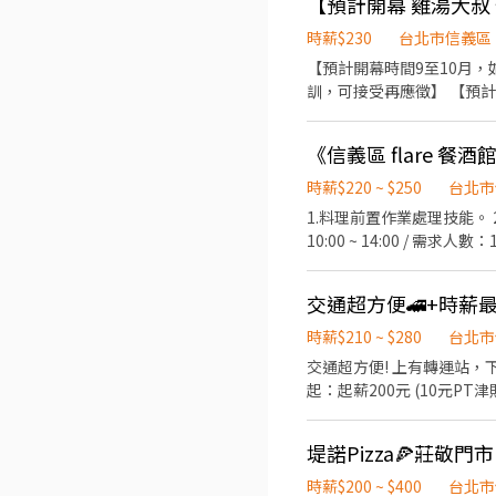
時薪$230
台北市信義區
【預計開幕時間9至10月
訓，可接受再應徵】 【預
談協商後為主，即應徵店鋪
可能存在差異】 【上班地
《信義區 flare 餐
招募中！☆☆☆ ★★北中南
★☆加入我們，戰力全開！
時薪$220 ~ $250
台北市
臉上的滿意笑容是你的成就感
1.料理前置作業處理技能。 
100 小時，多拿 1,000
10:00 ~ 14:00 / 需求人數：
是我們在乎的事。 【你會做
助菜口 結帳收款 進階工作（
料、切菜、處理根莖類食材
潔洗區、刷地 進階工作（時薪多
時薪$210 ~ $280
台北市
作需要長時間站立沒問題 ✔ 喜
交通超方便! 上有轉運站，下有捷
日班（內外場）：11:30–
起：起薪200元 (10元PT
寫基本資料，我們會有專人幫
貼) 【工作內容】 內場店員：擺盤傳菜、食材準備、食材調理、廚房清理及維護環境、主管交辦事項等。 外場店員：接待及引
取了！我們再告訴你報到的
導、餐點酒水介紹、協助顧客點餐、桌邊服務及維護環境。 
這點請先留意。 〝 面試
為早、中、晚班 兼職時段皆可彈性調整，歡迎訊息詢問詳談! 9
能拿到一張【品牌餐飲體驗
餐、不定期部門聚餐等。
https://ocard.co/e
時薪$200 ~ $400
台北市