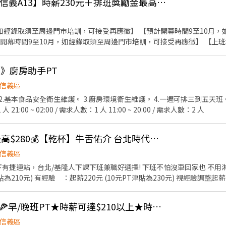
【預計開幕 雞湯大叔 信義A13】時薪230元＋排班獎勵金最高3,000元｜阿爾
，如經錄取須至周邊門市培訓，可接受再應徵】 【預計開幕時間9至10月
計開幕時間9至10月，如經錄取須至周邊門市培訓，可接受再應徵】 【上
與錄取店鋪可能存在差異】 【上班地點按居住地，以及主管面談協商後
點按居住地，以及主管面談協商後為主，即應徵店鋪與錄取店鋪可能存在差
酒館》廚房助手PT
全面展店，上半年狂開 13 家、下個月再衝 20 家！★★ ◎◎全力衝刺
☆★ 若你認同我們的理念，喜歡與人互動，具備親切友善及貼心的人格特
信義區
來源，那你非常適合成為我們的夥伴！ 【薪資待遇】 時薪 230 元，穩
2.基本食品安全衛生維護。 3.廚房環境衛生維護。 4.一週可排三到五天班
 元排班獎勵金； 衝到 120 小時，直接加碼 3,000 元！ 工作半年後，特
1 人 21:00 ~ 02:00 / 需求人數：1 人 11:00 ~ 20:00 / 需求人數：2 人
什麼？】 ◆ 外場－餐飲服務生 基本工作： 迎接客人、帶位、提供用餐
時薪多 +5 元）： 4. 協助處理客人意見與反應 5. 主管交辦事項 ◆ 內場
 出餐擺盤、麵手、順麵 燒鳥區備料協助（雞湯桑品牌） 協助出餐（需操
交通超方便🚄+時薪最高$280💰【乾杯】牛舌佑介 台北時代店 內外場計時夥伴大募集!
 +5 元）： 6. 每日食材叫貨 7. 主管交辦事項 【適合這樣的你】 ✔ 
信義區
歡餐飲、樂於付出 【班別時段】 早班（內外場）：10:00–15:00 晚班（內外
運站，台北/基隆人下課下班兼職好選擇! 下班不怕沒車回家也 不用淋雨! 【薪 資】 
22:30 ※ 以上僅為概略時段，確切上班時間由店主管安排 【應徵方式很簡單！
津貼為210元) 有經驗 ：起薪220元 (10元PT津貼為230元) 視經驗調整起
你審核履歷。 2️⃣ 通過後，會有人主動聯繫你（電話或訊息），安排面談時
所有細節。 另外，為了保障大家的健康與安全，報到時需要附上【新進
主管交辦事項等。 依照學習狀況習得技能加薪 【工作需求】 班別分
前，先來吃一頓！〞 我們相信，喜歡這份工作的人，一定也會喜歡我們的餐
堤諾Pizza🍕莊敬門市🍕早/晚班PT★時薪可達$210以上★時間彈性好安排!!
:00~23:00 區間排班；每週排班 【福利】 每年健檢健康諮詢、員工
券】（滿額折抵）， 讓你在正式加入前，先感受一下阿爾法的溫度與美味
vent/coupon/KeGYwd 歡迎加入阿爾法大家庭！我們在這裡等你 🙌
信義區