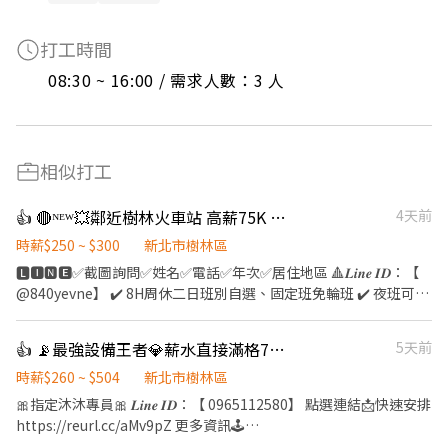
打工時間
08:30 ~ 16:00 / 需求人數：3 人
相似打工
👍 🔴ᴺᴱᵂ💥鄰近樹林火車站 高薪75K 週領最高10000【夜班隔天下夜 免輪班】
4天前
時薪$250 ~ $300
新北市樹林區
🅻🅸🅽🅴✅截圖詢問✅姓名✅電話✅年次✅居住地區 🔺𝑳𝒊𝒏𝒆 𝑰𝑫：【
@840yevne】 ✔️ 8H周休二日班別自選、固定班免輪班 ✔️ 夜班可隔
日立即下夜 ✔️ 錄取率高,福利好,薪資優渥 ✔️ 簡單作業員, 技術員 無
經驗可,無學歷限制 ✔️ 提供團膳 (團膳/便利商店) ✔️ 工作環境優質,交
👍 📡最強設備王者💎薪水直接滿格7萬5入袋🔥隔天下夜【週領破萬】🕊️公司團膳#高錄取
5天前
通方便 ✔️ 上下午皆有休息時間 ✔️ 恆溫22-25度涼爽冷氣房作業 ✔️
附設員工餐廳,便利商店,室內停車場 ✔️ 勞健保團保勞退6%、三節禮
時薪$260 ~ $504
新北市樹林區
金或禮品 ✔️ 完善的教育訓練.資深人員協助指導 ⚡️樹林區博愛街(近
🎀指定沐沐專員🎀 𝑳𝒊𝒏𝒆 𝑰𝑫：【 0965112580】 點選連結📩快速安排
樹林火車站/樹林高中) ⚡️電腦軟板相關製程-機台操作.測試組裝.產品
https://reurl.cc/aMv9pZ 更多資訊🕹️
檢驗 ⚡️休禮拜天/一到六排休(例假日不上班)(薪資含津貼/加班) ⚡️周
https://linkgoods.com/quickly1109