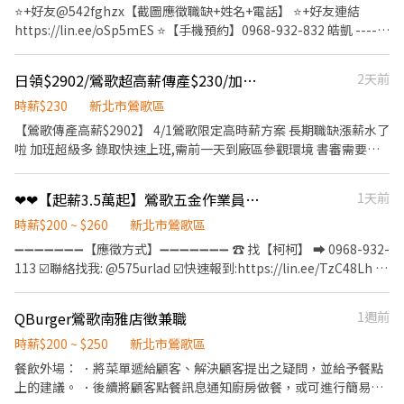
境、清潔維護作業 3. 智取店為無人商店，有跑點需求(少數區域除
餐，加班也有供餐，讓你安心工作、省下餐費💰 📍工作地點 新北市
⭐+好友@542fghzx【截圖應徵職缺+姓名+電話】 ⭐+好友連結
外) 早、午、全天班兼職人員每日工作門店會分在3-5間門市排班 晚
鶯歌區中正三路 ✨工作內容 🔹產品組裝、包裝 🔹沖壓機台簡易操作
https://lin.ee/oSp5mES ⭐【手機預約】0968-932-832 皓凱 ------
班兼職人員每日工作門店會分在2-3間門市排班 (多數區域為2間以
🔹協助生產線作業 🔹依部門安排輪調工作 ⏰上班時間 ☀️日班 08:00
------------------------------------------ 智取門市，無經驗可，完
內) 4. 須配合蝦皮店到店工作內容調整 5. 偶爾須配合鄰近有人店門
－17:00 👉需配合加班至19:30 （加班機會穩定，依產線安排） 🗓️週
整教育訓練 ⭐【工作內容】： 1. 協助門市營運：包裹收寄、搬運、
市支援 門市人員上班時間 : 早班:全11:00-19:30、兼職11:00-17:30
日領$2902/鶯歌超高薪傳產$230/加班有補助餐費/週休
2天前
休二日 ※週六偶爾需配合加班 💰薪資福利 ✨時薪 $200 （196元＋4
盤點、理貨、上架等 2. 維持門市作業區環境、清潔維護作業 3. 智取
午班:兼職15:00~19:00 晚班:全14:15-22:45、兼職16:15-22:45、
元專案獎金） ✔️加班費依法另計 ✔️免費午餐 ✔️加班免費供餐 ✔️勞健
店為無人商店，有跑點需求(少數區域除外) 早班全班兼職人員每日
時薪$230
新北市鶯歌區
18:45-22:45 智取店上班時間: 早班時薪:07:00~12:00、0730-
保、勞退依法辦理 🌟工作環境 ✅組裝區有空調 ✅工作內容簡單易學
工作門店會分在3-5間門市排班 晚班兼職人員每日工作門店會分在
【鶯歌傳產高薪$2902】 4/1鶯歌限定高時薪方案 長期職缺漲薪水了
1230、0800-1300、0830-1330(早班4個時段任選) 午班時
✅需搬運物品（約5公斤內，偶爾較重但不超過10公斤） ✅機台運作
1-3間門市排班 (多數區域為2間以內) 4. 須配合蝦皮店到店工作內容
啦 加班超級多 錄取快速上班,需前一天到廠區參觀環境 書審需要一
薪:15:00~19:00 晚班時薪:1730~2130、1800~2200、
會有噪音，公司提供相關防護 💛 如果你正在找一份穩定、有供餐、
調整 5. 偶爾須配合鄰近有人店門市支援 ⭐【薪資待遇】：兼職時薪
張全身照 上班地點:鶯歌區福安街 每天隔日領全薪2902元 領薪方式
1830~2230(晚班3個時段任選) 夜班時薪:23:30–03:30 全天班時薪 :
福利完善的工作，歡迎投遞履歷，一起加入我們！
$204 元起 (已含交通津貼) ⭐【休假制度】：排休制 ⭐【上班時間】
自由選擇 砂輪片機台操作上下料|需搬重20公斤 上班時間：08:00-
0700-1330 & 1730-2400，兩頭班 【工-作-地-點】 鶯歌南雅 - 智取
❤❤【起薪3.5萬起】鶯歌五金作業員/周休/供餐/智EQ❤❤
1天前
區塊時段 彈性好排！ 早班時薪 - 07:00-12:00、07:30-12:30、
17:00 午餐時間：12:00-13:00 間休時間：10:00-10:10、15:00-
店 新北市鶯歌區南雅路13號1樓 鶯歌鳳鳴 - 智取店 新北市鶯歌區鶯
08:00-13:00、08:30-13:30 晚班時薪 - 17:30-21:30、18:00-
15:10 加班用餐：17:00-17:30 加班時間：17:30-20:30 時薪計算：
時薪$200 ~ $260
新北市鶯歌區
桃路624號1樓 鶯歌鶯桃 - 智取店 新北市鶯歌區鶯桃路360號1、2樓
22:00、18:30-22:30、17:30-22:30、17:30-23:30 (排班2-5小時) ▶️
230元 8H=1840元 8+3H=2902元(含加班餐費) ▶詢問應徵請截圖加
鶯歌永明店 新北市鶯歌區永明街73-2號1樓 鶯歌中正二店 新北市鶯
➖➖➖➖➖➖➖【應徵方式】➖➖➖➖➖➖➖ ☎️ 找【柯柯】 ➡ 0968-932-
若包裹多,會加班0.5到1小時 ▶️實際排班時數依主管安排 . ⭐【特殊
入好友 ❤️紫玲小姐 ❤️請加@zz168168(記得加@)
歌區中正三路143號 鶯歌中正店 新北市鶯歌區中正一路92號 -以上
113 ☑️聯絡找我: @575urlad ☑️快速報到:https://lin.ee/TzC48Lh 加
班別】 夜班時段：23:30–03:30（跨日夜班），實際上班時間依門
https://lin.ee/Ki9Xgq9 (或點選網址直接加入)
地址皆可應徵- ❤️❤️名額有限＿為您找到最符合需求的天使職缺。❤️
入後依照指示提供基本資料⭐優先安排
市安排為主。 每日跑點約3–10間門市。需可配合(早班/晚班)擇一實
❤️
➖➖➖➖➖➖➖➖➖➖➖➖➖➖➖➖➖➖➖ 【應徵職缺】組裝人員 ⭕【工作
習4~6天。 . ⭐【工作地點】： 鶯歌永明 - 智取店 新北市鶯歌區永明
QBurger鶯歌南雅店徵兼職
1週前
內容】 組裝線： 成品包裝/組立等作業 需長時間久站作業、細心
街73-2號1樓 鶯歌鶯桃 - 智取店 新北市鶯歌區鶯桃路360號1、2樓
⭕【工作時間】 日班08:00 ~ 17:00 (需配合加班至19:30) (假日需配
時薪$200 ~ $250
新北市鶯歌區
鶯歌鳳鳴 - 智取店 新北市鶯歌區鶯桃路624號1樓 鶯歌南雅 - 智取店
合訂單加班) ⭕【薪資待遇】時薪200，加班費196倍數計算 ⭕【休
餐飲外場： ．將菜單遞給顧客、解決顧客提出之疑問，並給予餐點
新北市鶯歌區南雅路13號1樓 鶯歌永明 - 智取店 新北市鶯歌區永明
假制度】週休二日 ⭕【工作福利】 1.公司團體保險 2.三節禮品或禮
上的建議。 ．後續將顧客點餐訊息通知廚房做餐，或可進行簡易餐
街73-2號1樓 鶯歌南雅 - 智取店 新北市鶯歌區南雅路13號1樓 鶯歌
金 3.結婚生育禮金 4.喪儀慰問金(到職滿三個月即可享有) 5.有供餐，