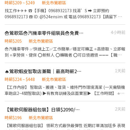
時薪$209 ~ $249
新北市鶯歌區
或於15:00~22:00來電洽詢: 黃主任 0966286466
找工作✈✈✈ ☎️【手機】0968932173 找湯’S ➡ 立即預約
0968932173 ☎️ ID: @524ensim 或 電話 0968932173【請留下 姓
名✚電話✚職缺】 ✨歡迎加入聊聊 :https://lin.ee/MqHuuDE (掃QR
加入 謝謝) 🦐歡迎無經驗、二度就業、學生或想兼差的你/妳加入🦐
🍟鶯歌區🍟汽機車零件組裝員🍟免費供餐🍟可日領週領➕@484aymca
4小時前
✨✨✨【快-速-應-徵】✨✨✨ ⭕智取店為無人商店~故每日工作搭配
無人店及有人店上班 (需有交通工具哦) ⭕工作時間： (如遇貨量較
時薪$205
新北市鶯歌區
大,偶有加班情況,能接受再應徵哦) 智取店時段：可固定早班或固定
🍟汽機車零件 ✅快速上工✅工作簡單✅穩定可轉正 ⭐️高錄取、立即報
晚班或全時段自選 ✨一般店 輪班8H - 早班11:00~19:30、晚班
到 ⭐️享勞保、健保 ⭕️新鮮人 ⭕️轉職者 ⭕️可日領週領 ➖➖➖【 職缺
14:15~22:45 (需輪班) 早班時薪 - 11:00~15:00、11:00~17:30 晚班
詳解 】➖➖➖ 🍟工作地點： 新北市鶯歌區中正三路448巷0號 🍟工作
時薪 - 18:45~22:45、16:15~22:45 午班時薪 - 15:00~19:00 🏪智取
內容： 組裝 包裝 加工 🍟休息時間： 午休1小時 🍟休假制度： 週休
🔥鶯歌蝦皮智取店兼職｜最高時薪224元💰｜免經驗可｜立即應徵🚀蝦智MH
1天前
店(工作時段不同) : 早班時薪 - 07:00~12:00、07:30~12:30、
二日 🍟工作時間：【日班】08:00-17:00 🍟薪資時薪： 205/H
08:00~13:00、08:30~13:30 午班時薪 - 15:00~19:00 晚班時薪 -
➖➖➖【 福利專區 】➖➖➖ ❣️提供日領週領薪水 ❣️免費供餐 ❣️每月10
時薪$224 ~ $448
新北市鶯歌區
17:30~21:30、18:00~22:00、18:30~22:30、18:30~23:30 全班時薪
號發薪 ➖➖➖【 我要報名 】➖➖➖ 指定財財+賴@484aymca 報名💗
【工作內容】 智取店 - 搬運、理貨、維持門市環境清潔 (一天需騎機
(雙頭班) - 07:00~13:30+17:30~00:00 (上班約6~8小時) 夜班時薪 -
🍟應徵快速傳送門 https://lin.ee/I5IgUvY4
車跑店2~4間智取店) ▶️有教育訓練及店面實習▶️ 【工作時間】 ⭐智
23:30~03:30 (上班約2~4小時) (實際排班依區經理安排為主) ⭕薪資
取店⭐ 早班時薪 - 07:00-12:00、07:30-12:30、08:00-13:00、
待遇： 時薪 : 智取店 : 209起(含8元交通津貼+5區域津貼)/晚班另+20
08:30-13:30 晚班時薪 - 17:30-21:30、18:30-22:30 夜班時段 -
晚班津貼 夜班+40夜班津貼（給予期間依蝦皮公告為準） ➡️工作內
【鶯歌伺服器組包裝】日領$2090/週休免費供2餐
2天前
23:30–03:30，需先在早班或晚班實習，實習時間最晚可從19:00開
容： ⭕智取店為無人門市~故每日工作會移動門市2-4間上貨 (需有
始。 ▶️貨量多會有機會要加班半小時到一小時 實際排班時數依主管
時薪$196
新北市鶯歌區
交通工具哦) 偶會支援鄰近有人店門市 ⭕1.負責包裹 上貨分貨、搬
安排 【薪資待遇】 ▶️智取店 早班時薪204(含津貼) 晚班時薪224(含
【鶯歌伺服器組包裝】 領薪方式最快最彈性 近期訂單滿加班多 表現
運、盤點、退回的包裹、後場包裹分類及寄件裝箱理貨等(需搬重)
津貼) (國定假日雙倍薪) 【休假制度】 排班制，一周排4天左右 (假