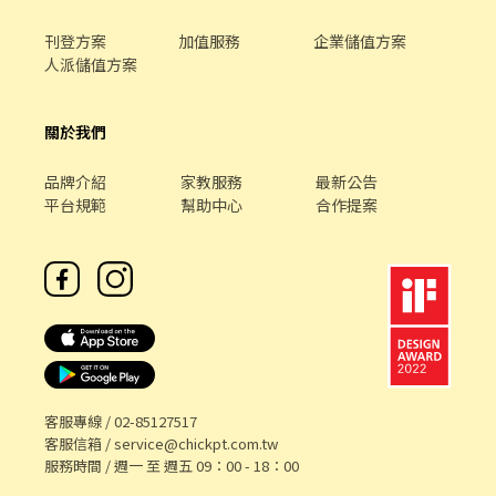
應徵，歡迎安排面試詳談，當面說明比較清楚。 謝謝！ #長期穩定
優先 工作地點： 鶯歌區尖山埔路79號 02-26777617
刊登方案
加值服務
企業儲值方案
人派儲值方案
關於我們
品牌介紹
家教服務
最新公告
平台規範
幫助中心
合作提案
客服專線 /
02-85127517
客服信箱 /
service@chickpt.com.tw
服務時間 / 週一 至 週五 09：00 - 18：00