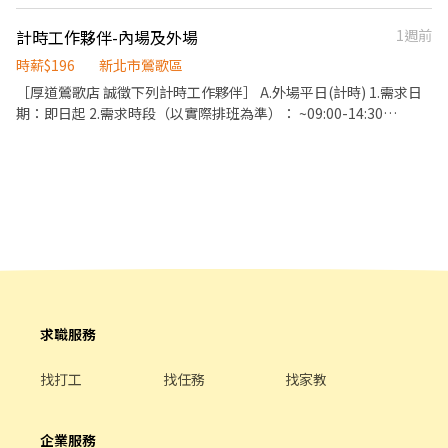
飲之料理，如：烤土司或調配飲料等。 ．於顧客用餐完畢後，負責
尖山 - 智取店 新北市鶯歌區尖山路177號與179號1樓 鶯歌忠孝 - 智
加班再供一餐 ⭕【工作須知】需搬重、久站、需可接受噪音較大
收拾碗盤與清理環境。 ．並負責結帳、收銀等工作。 餐飲內場： ．
取店 新北市鶯歌區中正一路262之3號1樓 鶯歌永智 - 智取店 新北市
計時工作夥伴-內場及外場
1週前
⭕【工作地點】新北市鶯歌區中正三路448巷
擔任廚師的助手，處理烹飪前與烹飪中之準備工作與其他餐廳相關
鶯歌區鶯桃路154號1樓 ⭐【福利】：三節禮品或禮金、結婚生育禮
事務。 ．負責洗、剝、削、切各種食材。 ．負責清理工作環境、設
時薪$196
新北市鶯歌區
金、喪儀慰問金(到職滿一個月即可享有)、另外教育訓練、實習皆有
備和餐具。 ．準備不同餐點所需要的食材。 ．協助測量食材的容量
支薪且享勞健團保完整保障
［厚道鶯歌店 誠徵下列計時工作夥伴］ A.外場平日(計時) 1.需求日
與重量。 ．負責擺盤、打包外帶服務。
期：即日起 2.需求時段（以實際排班為準）： ~09:00-14:30
~11:00-14:30 ~11:00-20:00 3.工作內容： ~準備工作、環境整理 ~
送餐、收桌、點餐、排隊、招呼客人 ~外場其它例行事項、主管交
辦事項 B.外場假日(計時) 1.需求日期：即日起 2.需求時段（以實際
排班為準）： ~09:00-15:00 ~11:00-20:00 3.工作內容： ~準備工
作、環境整理 ~送餐、收桌、點餐、排隊、招呼客人 ~外場其它例行
事項、主管交辦事項 C.內場平日(計時) 1.需求日期：即日起 2.需求
時段（以實際排班為準）： ~09:00-14:30 ~10:30-14:30 3.工作內
容： ~準備工作、環境整理 ~切菜、洗碗、煮飯、油鍋、醃肉、外送
~內場其它例行事項、主管交辦事項 D.內場假日(計時)~需搭配內場
平日 1.需求日期：即日起 2.需求時段（以實際排班為準）： ~09:00-
求職服務
20:00 ~11:00-20:00 3.工作內容： ~準備工作、環境整理 ~切菜、洗
碗、煮飯、油鍋、醃肉 ~內場其它例行事項、主管交辦事項 --------
找打工
找任務
找家教
--------------- 說明及注意事項： 1.均為報班排班制，無固定班 2.寒
暑假排班，比照寒暑假後的學期中 3.均為時薪制。 4.均須加勞保。
健保依相關規定辦理 5.上班有提供制服，有供應免費員工餐 若有意
企業服務