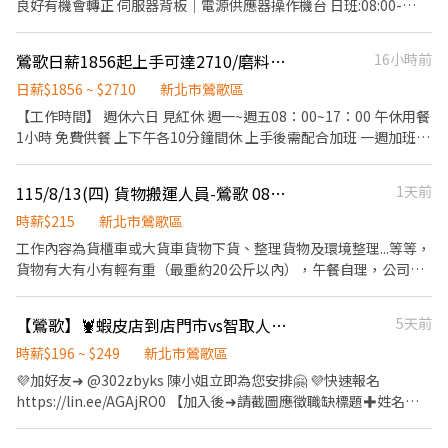
良好有機會轉正 伺服器背板｜電源供應器操作機台 日班:08:00-
⭕2.維持門市作業區環境、清潔維護作業 ⭕需可支援單日跑點、門
日需可配合排班) 【工作地點】 ⭐智取店⭐ 鶯歌尖山 - 智取店 新北市
17:00(8H) 日領1568元 間休上下10分鐘 加班:17:30-19:30(2H) 日領
市支援(需有交通工具)：一天跑點約2-4家鄰近門市/跑點距離
鶯歌區尖山路177號與179號1樓 鶯歌鳳鳴 - 智取店 新北市鶯歌區鶯
2090元 週六：08:00-17:00 日領2484元 免費供應午餐及加班餐 有
<10KM ⚠️每週排班2~4天（含六日至少需一天） 💰【提供完整線上
鶯歌日薪1856起上手可達2710/磨料製作助手
16小時前
桃路624號1樓 【應徵方式】 ☑️加入工作用官方ID： @446nvivi 加
機車位,汽車停大馬路都白線非常好停車 日領薪資:台企免匯款手續
教育訓練及店面實習有算薪】 ➡️工作地點 (自選區塊) ⭕智取店為無
入後提供基本資料立即安排 ☎️ 找優信人資－艾瑞克 ➡0968932939
費,他行-15元銀行收 日領申請方式：每個月第一天需扣勞健保，第
日薪$1856 ~ $2710
新北市鶯歌區
人門市 ~以下門市店點移動輪流上貨(需交通工具) 智取店範圍 你會
二天隔日中午前匯款 ▶詢問應徵請截圖加入好友 ❤️紫玲小姐 ❤️請加
工作到的店點每個班別會排2-4家門市或支援有人店(因隔日配業務
【工作時間】 週休六日 見紅休 週一~週五08：00~17：00 午休用餐
賴@zz168168(記得加@) https://lin.ee/Ki9Xgq9 (或點選網址直接
會需來門市來回移動)~ 🎯🎯🎯【工-作-地-點】🎯🎯🎯 🎈鶯歌區 ✨智
1小時 免費供餐 上下午各10分鐘間休 上手後需配合加班 一週加班3
加入)
取店(工作時段不同) :(需要交通工具) 鶯歌鳳鳴 - 智取店(多店區域)
天 每次3小時 加班3小時到20：30 晚休30分 加班滿2小時晚餐免費
鶯歌鶯桃 - 智取店 新北市鶯歌區鶯桃路360號1、2樓 鶯歌鳳鳴 - 智
提供 【工作內容】 傳產廠區 無空調 備有風扇 生產各式磨料工具 模
115/8/13(四) 貨物搬運人員-鶯歌 08:30-17:30 另可半天
1天前
取店 新北市鶯歌區鶯桃路624號1樓 鶯歌鳳五 - 智取店 新北市鶯歌
具灌入後倒掉 操作機台、上下料 久站、須搬重約20公斤 料有粉狀
區鳳五路6之1號1樓 鶯歌光明 - 智取店 新北市鶯歌區光明街100號1
會有粉塵 液態有化學味 ★廠區會提供安全鞋，做滿3天免費可帶走
時薪$215
新北市鶯歌區
樓 鶯歌國際 - 智取店 新北市鶯歌區國際二路6巷4號1樓 鶯歌鳳福 -
工作內容為貨櫃車或大貨車貨物下貨、整理貨物及環境整理...等等，
智取店 新北市鶯歌區鳳福路155號1樓 B鶯歌尖山 - 智取店 (多店區
貨物有大有小有輕有重（最重約20公斤以內），午餐自理，公司備
域) 鶯歌永明 - 智取店 新北市鶯歌區永明街73-2號1樓 鶯歌南雅 - 智
有冰箱可放午餐，也有飲水機（需自備容器），工作時間有兩個時
取店 新北市鶯歌區南雅路13號1樓 鶯歌尖山 - 智取店 新北市鶯歌區
段可供選擇： 1. 08:30-17:30，12:00~12:30午休，工時8.5小時 2.
尖山路177號與179號1樓 鶯歌忠孝 - 智取店 新北市鶯歌區中正一路
【鶯歌】🦞蝦皮店到店門市vs智取人員⚡兼職首選⚡地點任選⚡錄取高GJ
5天前
08:30-12:30，中午不休息，工時4小時
262之3號1樓 鶯歌永智 - 智取店 新北市鶯歌區鶯桃路154號1樓 鶯歌
時薪$196 ~ $249
新北市鶯歌區
國中 - 智取店 新北市鶯歌區國中街86號1樓 👩有人店 鶯歌中正店 新
💜加好友➜ @302zbyks 陳小姐立即為您安排🤗 💜快速報名
北市鶯歌區中正一路92號1樓 鶯歌中正二店 新北市鶯歌區中正三路
https://lin.ee/AGAjRO0 【加入後➜請截圖應徵職缺標題✚姓名✚
143號1樓 ❗面試皆為書審請預約,請勿到店點應徵❗
電話✚居住地區】 ＝＝＝＝＝＝＝＝＝＝＝＝＝＝＝＝＝＝＝＝＝
＝＝＝＝＝ 🦐【工作內容】 一般店 - 包裹收寄、搬運、盤點、理