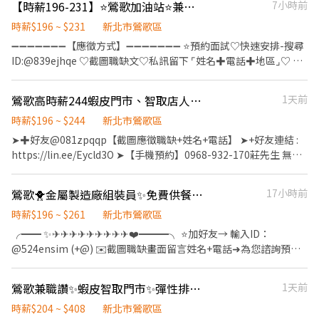
【時薪196-231】⭐鶯歌加油站⭐兼職打工⭐無經驗可⭐有人教⭐車自CC
7小時前
貨、收銀結帳、接待等 智取店：理貨、搬運、維持門市作業區環
境、清潔維護作業、需有交通工具 (一天需跑店3~5間智取店) 🦐
時薪$196 ~ $231
新北市鶯歌區
【上班時間】： 一般店 ↓ 早班時段 - 11:00~17:30 晚班時段 -
➖➖➖➖➖➖➖【應徵方式】➖➖➖➖➖➖➖ ⭐預約面試♡快速安排-搜尋
16:15~22:45、18:45~22:45 ＝＝＝＝＝＝＝＝＝＝＝＝＝＝＝＝＝
ID:@839ejhqe ♡截圖職缺文♡私訊留下 ⌜姓名✚電話✚地區⌟♡ ⭐
＝＝＝＝＝＝＝＝＝ 智取店 ↓ 早班時段 - 07:00~12:00、
諮詢電話：0968-932-553-黃S (yosin027) ❌求職免收費❌絕無詐騙
07:30~12:30、08:00~13:00、08:30~13:30 晚班時段 -
┃⭕️免費諮詢⭕️安心上工 ➖➖➖➖➖➖➖➖➖➖➖➖➖➖➖➖➖➖➖ 【工作
鶯歌高時薪244蝦皮門市、智取店人員/書審/錄取率高/無經驗可/學生可-KO
1天前
17:30~21:30、18:00~22:00、18:30~22:30 ＝＝＝＝＝＝＝＝＝＝
地點任選】 📍新北市鶯歌區三鶯路000號 📍新北市鶯歌區鶯桃路
＝＝＝＝＝＝＝＝＝＝＝＝＝＝＝＝ 🦐【休假制度】：排休制 (輪
0000號 💰時薪 $196～$231 📅每月排休8天 ✅無銷售業績壓力 【班
時薪$196 ~ $244
新北市鶯歌區
班人員依照當月紅字天數排休；時薪人員依照門市與個人可配合時
別任選】 ☀️ 早班｜07:00～15:00｜時薪 $196 🌤️ 中班｜15:00～
➤✚好友@081zpqqp【截圖應徵職缺+姓名+電話】 ➤+好友連結 :
段) 🦐【薪資待遇】 一般店✨時薪$196 智取店✨時薪$209-$249 ＝
23:00｜時薪 $196 🎒 學生班｜17:00～23:00｜時薪 $196 🌙 大夜班
https://lin.ee/Eycld3O ➤【手機預約】0968-932-170莊先生 無經
＝＝＝＝＝＝＝＝＝＝＝＝＝＝＝＝＝＝＝＝＝＝＝＝＝ 📍【缺額
｜23:00～07:00｜時薪 $231 ※15:00～18:00每小時另加 $10 ※大夜
驗、學生歡迎加、書審免二試錄取率高 更歡迎對零售業門市有興趣
門市 ↓ ↓ ↓】： 鶯歌尖山 - 智取店-新北市鶯歌區尖山路177號與
班須先實習一個月 【工作內容】 加油服務、簡易POS操作、環境整
的您加入，未來我們將依表現、績效能力另行提供儲備訓練 ✈ 門市
179號1樓 鶯歌鳳鳴 - 智取店-新北市鶯歌區鶯桃路624號1樓 鶯歌中
鶯歌🐥金屬製造廠組裝員✨免費供餐🍱週休二日💰時薪$200✨穩定長期-UR
17小時前
理，偶爾協助洗車及副產品介紹。 【工作優點】 ✔ 無經驗可，現場
人員薪資待遇 : 全-月30000元起 / 兼職-時196元 ✈ 無人智取店人員
正店-新北市鶯歌區中正一路92號1樓 ＝＝＝＝＝＝＝＝＝＝＝＝＝
有人教 ✔ 沒有銷售業績壓力 ✔ 多種班別，學生也能應徵 ✔ 每月排
薪資待遇 : 兼職-(早、午、全天班)時:204元、晚班時:224(含晚班獎
時薪$196 ~ $261
新北市鶯歌區
＝＝＝＝＝＝＝＝＝＝＝＝＝ ❗需可配合調店、支援❗❗需可配合調
休8天
金20/H)、夜班時:244(含夜班獎金40/H) ✈ 休假福利 : 排休制 門市人
╭━━ ✨✈✈✈✈✈✈✈✈✈❤️━━━╮ ⭐️加好友→ 輸入ID：
店、支援❗ ✨另外教育訓練、實習皆有支薪且享勞健保完整保障唷✨
員工作內容如下： 1. 協助區經理執行門市營運、維護 2. 負責包裹收
@524ensim (+@) ✉️截圖職缺畫面留言姓名+電話➜為您諮詢預約
❤️因每天都有面試，故門市缺額會有變動唷~ ❤️如果您想盡快上
寄、搬運、盤點、理貨等 3. 負責商品銷售、上架排面、進貨、補貨
點選網址立即✨歡迎聊聊 : https://lin.ee/MqHuuDE ⭐️預約諮詢☎️ ℡
工、想找穩定的工作，點選『立即應徵』，將盡速為您安排❤️
4. 提供顧客接待、收銀結帳等服務 5. 維持門市作業區環境、清潔維
0968-932-173 湯‘S ╰━━✨✈✈✈✈✈✈✈✈✈✈✈✈ ━━━╯ 💼
鶯歌兼職讚✨蝦皮智取門市✨彈性排班✨時薪204-224✨無經驗可✨PW
1天前
護作業 6. 配合調店、門市支援 智取店工作內容如下 : 1. 協助門市營
想找一份穩定、有加班機會、免經驗也能上手的工作嗎？ 這份工作
運：包裹收寄、搬運、盤點、理貨、上架等 2. 維持門市作業區環
環境單純，工作內容固定， 有完整教學，不怕沒經驗！ 公司免費供
時薪$204 ~ $408
新北市鶯歌區