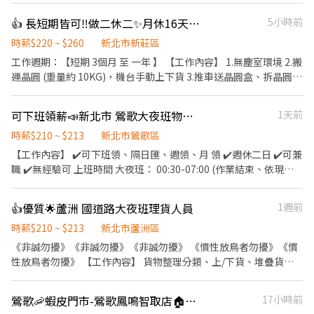
領日班最高9800/夜班10500 ▶️【日班】：07:50-17:10 【薪水】：
─────────────────── 🔺 8H周休二日班別自
👍 長短期皆可‼️做二休二✨月休16天🔥晶圓搬運員 💥可短期2-3個月
5小時前
時薪$230➜ 未加班含津貼【$40,480】➜加班最高【$65,600】
選、固定班免輪班 🔺 夜班可隔日立即下夜 🔺 錄取率高,福利好,薪資
▶️【夜班】：19:50-05:10(夜班隔天直接下夜) 【薪水】：時薪
優渥 🔺 提供團膳,工作環境優質,交通方便 🔺 恆溫22-25度涼爽冷氣
時薪$220 ~ $260
新北市新莊區
$250➜ 未加班含津貼【$44,000】➜加班最高【$75,900】
房作業 🔺 附設員工餐廳,便利商店,室內停車場 🔺 體檢補助 - 📍地
工作週期：【短期 3個月 至 一年 】 【工作內容】 1.無塵室環境 2.搬
▬▬▬▬▬▬▬【✅快速報名✅】▬▬▬▬▬▬▬ 🅻🅸🅽🅴✅截圖
點：樹林區博愛街(近樹林火車站/樹林高中) 🔗電腦軟板相關製程-機
運晶圓 (重量約 10KG)，機台手動上下貨 3.推車送晶圓盒、拆晶圓外
詢問✅姓名✅電話✅年次✅居住地區 🔺𝑳𝒊𝒏𝒆 𝑰𝑫：【 @840yevne】
台操作.測試組裝.產品檢驗 🔺週日為休息日🔺1-6在排休一天例假日
包裝 【工作時間】 做二休二 固定日班 / 夜班 日班 07:30 ~ 19:30 夜
- ▶️【日班】：07:50-17:10 【薪水】：時薪$230➜ 未加班含津貼
班 19:30 -~07:30 【工作薪資】 日班薪資 34800 夜班薪資 41300 久
可下班領薪📣新北市 鶯歌大夜班物流理貨人員📣
1天前
【$40,480】➜加班最高【$65,600 】 ▶️【夜班】：19:50-05:10(夜
任獎金(任期一年) : >> 整年度平均薪資 * 兩個月 另加 兩萬 / 五萬八
班隔天直接下夜) 【薪水】：時薪$250➜ 未加班含津貼【$44,000】
留任獎金 日/夜 (20000 / 58000) 年終獎金 日/夜 (69600 / 82600)
時薪$210 ~ $213
新北市鶯歌區
➜加班最高【$75,900】 (夜班隔天直接下夜)
(分成4份每季發放一份) 《休假制度》 做二休二 固定日/夜班 (月休
【工作內容】 ✔️可下班領、隔日匯、週領、月 領 ✔️週休二日 ✔️可兼
─────────────────── ⭕享勞保/健保/團保/勞
15-16天) 【上班地點】 桃園市龜山區華亞五路2號 📩 【火速卡位應
職 ✔️無經驗可 上班時間 大夜班： 00:30-07:00 (作業結束、依現場
退6% ⭕環境乾淨明亮 ⭕專員親自詳細解說工作內容
徵流程】 ➊ 點擊填寫廠商制式履歷（1分鐘完成，快速安排送
貨量而定) 直接投遞履歷、 聯絡電話：0911375556王主任
審）： 👉https://reurl.cc/R2p0LG 🔒 【隱私防線】個資僅供廠商審
👍優質🌟蘆洲 國道路大夜班理貨人員
1週前
核，敏感欄位（身分證/詳細地址）錄取前皆可先不填！ ➋加入留
言： 👉https://lin.ee/OBnhVN5 私訊留下 ⌜姓名+電話 +應徵半導
時薪$210 ~ $213
新北市蘆洲區
體大廠」💥
《非誠勿擾》《非誠勿擾》《非誠勿擾》 《慣性放鳥者勿擾》《慣
性放鳥者勿擾》 【工作內容】 貨物整理分類、上/下貨、堆疊貨物
✔️可兼職 ✔️無經驗 ✔️週領、月 領、日領 【工作時段】 23:30-07:00
00:00-07:00 00:30-07:00 01:00-07:00 （結束時間依貨量提早或延
鶯歌🦐蝦皮門市-鶯歌鳳鳴智取店🏠時薪229-249🏓早晚班🦐實習皆有薪無經驗可
17小時前
後） 【工作地址】 新北市蘆洲區國道路二段86號 可直接投遞履歷