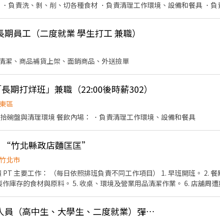
： ．負責洗、剝、削、切各種食材 ．負責清理工作環境、設備和餐具 ．
期員工（二度就業 學生打工 兼職）
清潔、商品補貨上架、面銷商品、外送撿單
長期打烊班」兼職（22:00後時薪302）
東區
收拾碗盤與清理環境 餐飲內場： ．負責清理工作環境、設備和餐具
PT “竹北縣政店麵匡匡”
竹北市
出餐品質控管。 3.
及製作庫存的食材與原料。 5. 收桌、環境及營業用品清潔作業。 6. 店舖周遭與
收銀等工作。 9. 環境衛生維護及食品安全管理。 10.依照人力需求排班。 
、細心，不怕餐飲及繁複工作。 詳細可面談討
徵中班、夜班、兼職人員（高中生、大學生、二度就業）彈性排班
的夥伴加入。