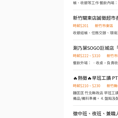
帳、收銀等工作 餐飲內場
備品
新竹關東店誠徵超市長
時薪$201
新竹市東區
收銀結帳、任務交辦、環境
涮乃葉SOGO巨城店「
時薪$222 ~ $310
新竹市
餐飲外場： ．收桌，負責
🔥熱徵🔥早班工讀 
時薪$210 ~ $230
新竹縣
麵匡匡 竹北縣政店 早班工讀 PT 主要工作： （每日依照排班負責不同工作項目） 1. 早班開班。 2. 餐點製作與
備品/備料準備。 4. 盤點
售及顧客服務。 8. 結帳、
美味餐食。 12.激勵獎金、享受美味供餐。 無經驗可，著重在有衛生觀念、耐心
論，誠懇招募喜歡餐飲工作