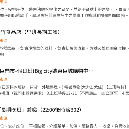
東區
帶位、安排座位 ．將解決顧客提出之疑問，並給予餐點上的建議。 ．負責
．擔任廚師的助手，處理烹飪前與烹飪中之準備工作與其他餐廳相關事務。
的容量與重量。 ．打包外帶服務。
-新竹食品店（早班長期工讀）
東區
各種飲品 ．負責冷熱飲的備料 ．負責結帳與收銀，盤點及整理現金收據 
說明
門市時薪拌冰人員-新巨門市-假日班(Big city遠東巨城購物中心)
東區
、補貨、外場整理。) 需搬重物(大力士尤佳) 【上班時數】 1.假日排班（週六週日、國
小時排班（視門市營運需求） 3.上班時段12-21（不用殼店，坐公車可） 4
歡迎熱情、健談、愛唱歌有活力活潑想賺外快上班族、高職（高中）學生..... 【培訓規劃
造顧客無與倫比的冰淇淋體驗 1.新進學習訓練(教室課程/實作課程訓練) 
長期晚班」兼職（22:00後時薪302）
.休假制度：特休假、育嬰假、陪產假、家庭照顧假、生理假等等 3.健康相
東區
免費享用冰淇淋、員工折扣、生日福利、三節禮金(品)、福委會福利
帶位、安排座位 ．平板點餐、介紹菜單、加湯，服務客人 ．收桌，負責收