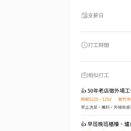
支薪日
打工時間
相似打工
👍 50年老店徵外
時薪$220 ~ $250
新竹市
早上洗菜，備料，外場收桌
👍 早班晚班櫃檯、