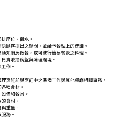
安排座位、倒水。
解決顧客提出之疑問，並給予餐點上的建議。
息通知廚房做餐，或可進行簡易餐飲之料理。
，負責收拾碗盤與清理環境。
等工作。
處理烹飪前與烹飪中之準備工作與其他餐廳相關事務。
切各種食材。
、設備和餐具。
要的食材。
量與重量。
帶服務。