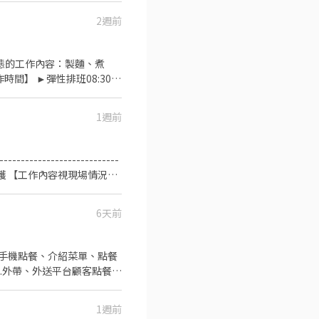
2週前
型態的工作內容：製麵、煮
】 ►彈性排班08:30-
績效獎金 4. 久任獎金 5.
餐飲的公司 台灣東利多(丸亀
1週前
---------------------
維護 【工作內容視現場情況調
市 服裝：黑褲、黑鞋 ＊彈性工時排班4-8
6天前
助手機點餐、介紹菜單、點餐
3.外帶、外送平台顧客點餐服
1週前