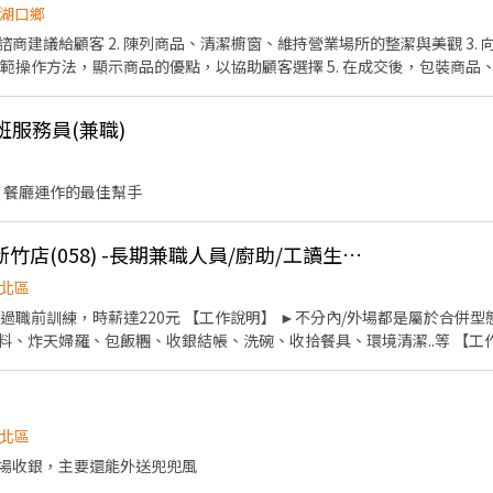
湖口鄉
所的整潔與美觀 3. 向顧客說明貨品的性質、特
 POS系統收銀機
班服務員(兼職)
和顧客服務工作
 餐廳運作的最佳幫手
[日商 丸亀製麵]遠雄新竹店(058) -長期兼職人員/廚助/工讀生/彈性排班
北區
作說明】 ►不分內/外場都是屬於合併型態的工作內容：製麵、煮
、包飯糰、收銀結帳、洗碗、收拾餐具、環境清潔..等 【工作時間】 ►彈性排班08:30-
. 提供優秀同仁績效獎金 4. 久任獎金 5.
福利補助 ★★多項福利歡迎您加入我們★★ 總是提供好吃日式餐飲的公司 台灣東利多(丸亀
北區
場收銀，主要還能外送兜兜風