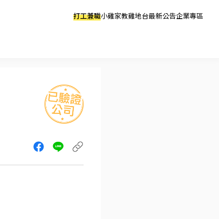
打工兼職
小雞家教
雞地台
最新公告
企業專區