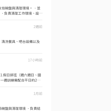
收拾碗盤與清理環境。 ．並
 ．負責清理工作環境、設備
2週前
．清洗餐具、吧台設備以及
17小時前
.第一週訓練需配合平日約2天
】 我們透
2.晉升訓練(時薪娛樂經理培
1月前
關：年度員工健檢(不含新進
拾碗盤與清理環境 ．負責結