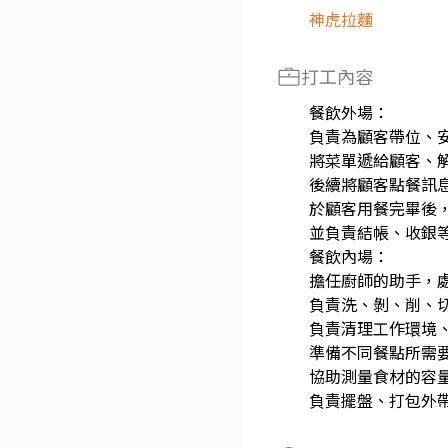
神虎拉麵
打工內容
餐飲外場：
負責為顧客帶位、
將菜單遞給顧客、
後續將顧客點餐訊
於顧客用餐完畢後
並負責結帳、收銀
餐飲內場：
擔任廚師的助手，
負責洗、剝、削、
負責清理工作環境
準備不同餐點所需
協助測量食材的容
負責擺盤、打包外