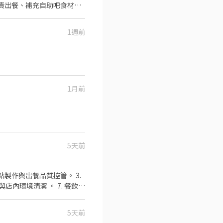
負責出餐、補充自助吧食材及
1週前
1月前
5天前
店內環境清潔 。 7. 餐飲銷
11.接受團隊工作、注重整潔/
5天前