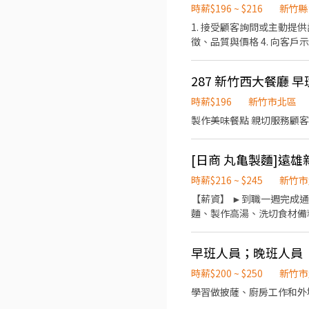
時薪$196 ~ $216
新竹縣
1. 接受顧客詢問或主動提供諮商建議給顧客 2. 陳列商品、清潔櫥窗、維持營業場
徵、品質與價格 4. 向客戶示範操作方法，顯示商品的優點，以協助顧客選擇 5. 在成交後，包裝商品、收取款項、交付商品、開發
票或收據，完成交易手續 6. 依照規定票價，出售票務 7. 以電子掃瞄或手動輸入方式，將商品價格輸入收銀機或銷售系統進行收
費，最後開立統一發票交付顧客 8. 保管所得現金，並於每日工作終了，根據售票存根，點交所售得票價之現金 9.
287 新竹西大餐廳 早
操作、結帳 10. 寄物
時薪$196
新竹市北區
製作美味餐點 親切服務顧客
時薪$216 ~ $245
新竹市
【薪資】 ►到職一週完成通過職前訓練，時薪達220元 【工
麵、製作高湯、洗切食材備料、炸天婦羅
23:00（面試時請於主管確認排班時間） 【薪資福利】 1. 提供員工餐 2. 國定假日雙倍薪 3
生日禮卷 6. 滿年資享特休假 7.福委會
早班人員；晚班人員
製麵)
時薪$200 ~ $250
新竹市
學習做披薩、廚房工作和外