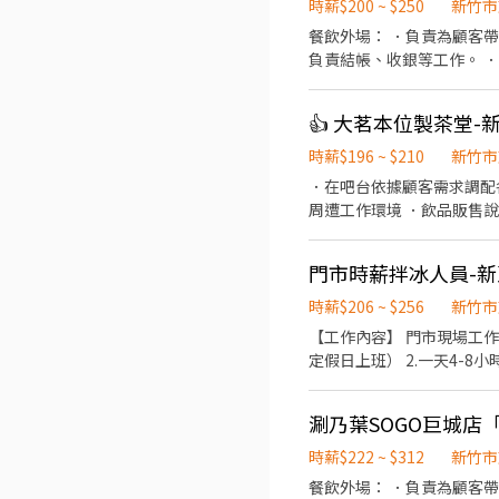
時薪$200 ~ $250
新竹市
餐飲外場： ．負責為顧客
負責結帳、收銀等工作。 
和餐具。 ．協助測量食材
👍 大茗本位製茶堂
時薪$196 ~ $210
新竹市
．在吧台依據顧客需求調配
周遭工作環境 ．飲品販售
時薪$206 ~ $256
新竹市
【工作內容】 門市現場工作(石頭拌冰服務
定假日上班） 2.一天4-8
課程學習(可以安排在平日晚上) 
過每個階段的學習訓練，來創
涮乃葉SOGO巨城店「
訓課程) 【福利】 我們會依公司的經營成果，規劃員工福利讓夥伴和公司一起成長 1.保險制度：勞保、健保、團保(意外險)、職
災保險、退休金提撥6% 2
時薪$222 ~ $312
新竹市
人員體檢) 4.其他：上班
餐飲外場： ．負責為顧客