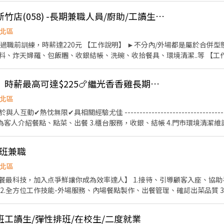
[日商 丸亀製麵]遠雄新竹店(058) -長期兼職人員/廚助/工讀生/彈性排班
北區
過職前訓練，時薪達220元 【工作說明】 ►不分內/外場都是屬於合併
、炸天婦羅、包飯糰、收銀結帳、洗碗、收拾餐具、環境清潔..等 【工作時間
排班時間） 【薪資福利】 1. 提供員工餐 2. 國定假日雙倍薪 3. 提供優秀同仁
休假 7.福委會福利補助 ★★多項福利歡迎您加入我們★★ 總是提供好吃日式
📢【新竹廟前店門市】時薪最高可達$225🍗繼光香香雞長期門市服務員
北區
✔熱忱無限✔具相關經驗尤佳 ----------------------------------------
2.為客人介紹餐點、點菜、出餐 3.櫃台服務，收銀、結帳 4.門市環境清潔
--------------------------------------------- 地點：新竹廟前店門
增減彈性調整~)
早班兼職
北區
餐最科技，加入点爭鮮讓你成為效率達人】 1.接待、引導顧客入座、協
2.全方位工作技能-外場服務、內場餐點製作、出餐管理、確認出菜品質 
門市整潔
工讀生/彈性排班/在校生/二度就業