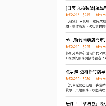
時薪$216 ~ $245
新竹市
【薪資】 ►到職一週完成通
麵、製作高湯、洗切食材備料
23:00（面試時請於主管確認
生日禮卷 6. 滿年資享特
製麵)
時薪$210 ~ $225
新竹市
👍加分條件👍 活潑外向✔樂於與人互動
1.親切的服務與接待顧客 
度】 -----------------
小時(依門市實際需求工時遞
点爭鮮-遠雄新竹店
時薪$230 ~ $250
新竹市
【列車送餐超迅速、手機點
收銀、桌邊服務、收盤清理 
務 4.顧客關係經營 5.維持
急件！「茶湯會」晚班