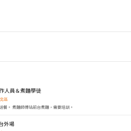
場工作人員＆煮麵學徒
北區
送餐。 煮麵師傅站前台煮麵，需要培訓。
爐台外場