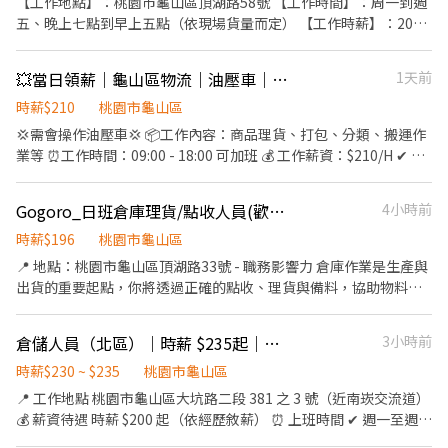
【工作地點】：桃園市龜山區頂湖路58號 【工作時間】：周一到週
五、晚上七點到早上五點（依現場貨量而定） 【工作時薪】：200-
215元/時（下班領現金） 【工作內容】：分貨／上下貨(需搬運到貨
物) 【應徵方式】：賴 ID 0973606831 朱主任
💥當日領薪｜龜山區物流｜油壓車｜210/H💰
1天前
時薪$210
桃園市龜山區
💢需會操作油壓車💢 📦工作內容：商品理貨、打包、分類、搬運作
業等 ⏰工作時間：09:00 - 18:00 可加班 💰 工作薪資：$210/H ✔ 當
日薪資匯入✔ 🍱伙食配合：自理 📍工作地點: 龜山區文信路 （郵政
物流園區）
Gogoro_日班倉庫理貨/點收人員(歡迎暑期實習，提前體驗職場工作)
4小時前
時薪$196
桃園市龜山區
📍 地點：桃園市龜山區頂湖路33號 - 職務影響力 倉庫作業是生產與
出貨的重要起點，你將透過正確的點收、理貨與備料，協助物料準
時供應，讓每日生產順利進行。 - 工作內容 1. 物料點收：依交貨單
執行物料點收，包含拆櫃、拆木箱及確認數量、品項。 2. 理貨與搬
倉儲人員（北區）｜時薪 $235起｜彈性排班 4 小時起
3小時前
運：使用手動或電動板車搬運物料，放置至指定儲位。 3. 備料與出
貨：依生產需求執行備料、發料，以及成品、半成品的包裝、出貨
時薪$230 ~ $235
桃園市龜山區
與裝櫃作業。 4. 包材與庫存管理：整理包材、歸還空料架與空箱，
📍 工作地點 桃園市龜山區大坑路二段 381 之 3 號（近南崁交流道）
並配合年度盤點。 (以上工作內容將依實際作業需求分派，並視情況
💰 薪資待遇 時薪 $200 起（依經歷敘薪） ⏰ 上班時間 ✔ 週一至週五
調整。) * 若持有堆高機證照，得於上述作業中操作堆高機 * 無相關
07:00～19:00 彈性排班（時段可自行選擇） ✔ 每週排班至少 4 天 ✔