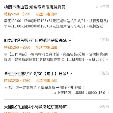
經驗可，部門將提供培訓 - 其他說明 1. 上班時間：固定常日班
每日排班至少 4 小時 🧰 工作內容 ✔ 理貨作業（水電管材、五金另
桃園市龜山區 知名電商晚班撿貨員
5小時前
(09:00-18:00) 2. 每月依出勤狀況發放獎金。 3. 每月獎金將併入計算
件） ✔ 撿貨、包裝、出貨 ✔ 協助調撥與退貨檢驗 🎁 福利 ✔ 勞健保
加班費。 - 資格條件 1. 歡迎具有學習熱忱、基礎算數能力，富有責
完整、勞退 6% 提撥 ✔ 排班滿 6 小時提供午餐 🍱 ✔ 試用期通過
時薪$260 ~ $290
桃園市龜山區
任感且做事細心的夥伴加入。 2. 可接受在稍微悶熱之工作環境作
後，依表現調整時薪 ✔ 試用期通過後，享三節獎金 👉 無經驗可，
早班(08:00~17:00)時薪196+64元短期津貼(8/1-8/31，視情況延長)
業，並依工作需求來回走動且負重(約15公斤)。 3. 若有需求可配合
願意學習即可！ 📩 歡迎私訊／投遞履歷
早半(10:00~14:00)時薪196+64元短期津貼(8/1-8/31，視情況延長)
公司安排平日或週六的加班。 - 薪資：30000/月，獎金另算 - 如有
夜班(16:00~01:00) 時薪196+20元夜班津貼64元短期津貼(8/1-
興趣參加面試，歡迎來電聯絡 HR - Evelyn 電話：0967-196-726
8/31，視情況延長) 夜半(20:00~00:00) 時薪196+20元夜班津貼64元
💵急用錢首選⚡可日領💰時薪最高560⏰短時數🚀龜山理貨🔥快速報到👥二度就業可
1天前
短期津貼(8/1-8/31，視情況延長) - 電商理貨小幫手，簡單貼標籤裝
箱分類，撿貨、上架、包裝、進出貨 上下班時間固定免加班、4H /
時薪$260 ~ $560
桃園市龜山區
8H 班別任選 免經驗，時薪制、周休二日（排班制） 電商龍頭工作
🍪【工作內容】 -電商物流理貨作業、商品包裝/分類、貼標撿貨/刷
時數穩定
條碼、退換貨處理其他倉儲相關作業 ⏰【上班時間】 -日班 : 08:00-
17:00 -日半 : 10:00-14:00 -夜半 : 20:00-24:00 -夜班 : 16:00-01:00
⚠️【工作條件】 -需久站走動、 需搬重物、 需配合加班 💰【工作待
💎班別任選8/10-8/30【龜山】日領!單日報班💎🚀
1週前
遇】 -日班$260元/H -夜班$280元/H 🗓️【休假方式】 -排休 📌【上
班地區】 -桃園市龜山區文信路 🎁【福利制度】🎁 -油資補助 -------
時薪$230 ~ $260
桃園市龜山區
---------------------------- 找工作不等人！點擊下方應徵⬇️ 1️⃣ 私訊
👊 為什麼一定要來？ ✔ 簡單理貨 ➡ 完全不用經驗！
平台 直接詢問 2️⃣官方 🔗：https://lin.ee/xNbSanF 💬 留言：「姓
————————————————— 🔹上班時段： 早8班：08:00-17:00
名+電話+職缺截圖」 ✅ 免仲介費｜全台職缺皆可詢問
(8H) ➡️ 時薪 $230/H 午班：14:00-23:00 (8H) ➡️ 時薪 $230/H 晚
班：17:30-22:30 (4.5H) ➡️ 時薪 $260/H 夜11班：23:00-08:00 (8H)
大開缺💥加開4小時兼職班💥高時薪260-280｜龜山電商物流理貨員｜立即卡位
5天前
➡️ 時薪 $260/H 夜12班：00:00-08:00 (7.5H) ➡️ 時薪 $260/H 🔸工作