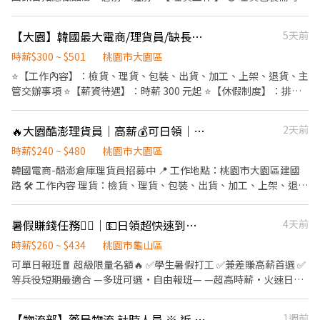
受久站 / 久走 / 搬重 🟢 以下薪資須另扣保險 / 手續費 🟢 pda撿貨、
理貨、包裝 🟢早/晚班提供交通車接駁 交通車路線 (
【大園】韓國最大電商/理貨員/缺長派/高時薪300-501/免費交通車/1-RM
5天前
https://reurl.cc/rErN4Z ) 🟢【 臨時工 】任何倉都沒有提供交通車
服務 - 【 上班地點 】 🔔 桃園 1 倉 : 大園建國路 (5F) ( 周休、假日早
時薪$300 ~ $501
桃園市大園區
班 ) 🔔 桃園 3 倉 : 大園中山南路 ( 假日班 ) 🔔 桃園 4 倉 : 觀音區玉林
⭐【工作內容】：檢貨、理貨、包裝、出貨、加工、上架、退貨、主
路 🔔 桃園 5 倉：觀音寶倉街 ( 可周休、假日班 ) 🔔 桃園 6 倉：大園
管交辦事項 ⭐【薪資待遇】：時薪 300 元起 ⭐【休假制度】：排休
航翔路 🔔 桃園 7 倉：楊梅環東路 🔔 桃園 9 倉：大園區建國路 (3'F)
制 ⭐【上班時間】：(可選擇加班/不加班) 日班 08:00~17:00 中班
🔔 桃園 10 倉：觀音區玉林路一段 🔔 桃園 12 倉：楊梅區環東路 (7
13:00~22:00 晚班 18:00~03:00 大夜班 21:00~06:00 ⭐【工作地
🔥大園酷澎理貨員｜高薪💰可日領｜免費供餐🍱｜快速上工🚀酷MH
2天前
倉樓下) 🔔 桃園 17 倉：大園區開和路 ( 限排休 ) 🔔 桃園 RC8：楊梅
點】：桃園市大園區建國路102號 ⭐【注意事項】：需久站、搬重
區環東路 (4'F) ( 後面有寫缺長派才有缺，沒標註的都是無缺額 ) - ((
⭐【法定項目／福利】：免費交通車、可日領、三節禮品或禮金、結
時薪$240 ~ $480
桃園市大園區
堆高機需有證照及回訓證明 )) - 【 休假方式 】 周一至周日排休，一
婚生育禮金、喪儀慰問金(到職滿一個月即可享有)
韓國電商-酷澎倉庫理貨員招募中 📍 工作地點：桃園市大園區建國
個月排休 8 ~ 10 天，單位報到當天由主管分配 - 【 工作時間 】 早班
路 🛠 工作內容 理貨：檢貨、理貨、包裝、出貨、加工、上架、退貨
08 : 00 - 17 : 00 排休 $ 210 周休 $ 200 晚班 18 : 00 - 03 : 00 排休 $
⏰ 工作時間 日班：08:00–17:00 晚班：18:00–03:00 💰 薪資待遇 日
240 周休 $ 230 ( 假日班固定上六日 ) - ♦️ 用餐：免費供餐 ♦️ 冰箱、
班時薪 210元 晚班時薪 240元 另有堆高機津貼 20元 （需通過訓
微波爐、外出用餐、有上鎖置物櫃 - ▶ —————【應徵方式】
暑假賺錢任務❤️‍🔥｜💵日領超快速到帳✅彈性報班🉑學生打工🚚物流首選
4天前
練） 📅 休假制度 排休制，每月 8–10 天 🎁 工作福利 1.免費供餐 2.
————— ◀ ⭐ 點選立即應徵或線上詢問此職缺 ⭐ 也可以加賴官方詢
廠區配備大電風扇，環境不悶熱 3.多條免費交通車路線，通勤免煩
時薪$260 ~ $434
桃園市龜山區
問 ⭐ 官方帳號 : https://lin.ee/jVYoe5J ★ 加入後請幫我留姓名 / 電
惱 📲 應徵方式 加 官方ID ➜ @446nvivi ☎ 聯絡人：艾瑞克 0968-
可單日報班🧧 超級限量名額🔥 ✅學生暑假打工 ✅兼差賺高薪首選 ✅
話 / 截圖職缺文 ★
932-939 📩 報名格式：【姓名＋電話＋職缺截圖】
等兵役短期最適合 —多班可選•自由報班— —超高時薪•火速日領
— —物流大廠•簡單上手— ⏳上班時段 🔹一般倉 ▪️午班：
14:00~23:00(8H)➡️時薪$230/H(需會電拖) ▪️晚班：
【物流部】藥局物流 計時人員 ※ 近 龍華科大、迴龍 捷運站
1週前