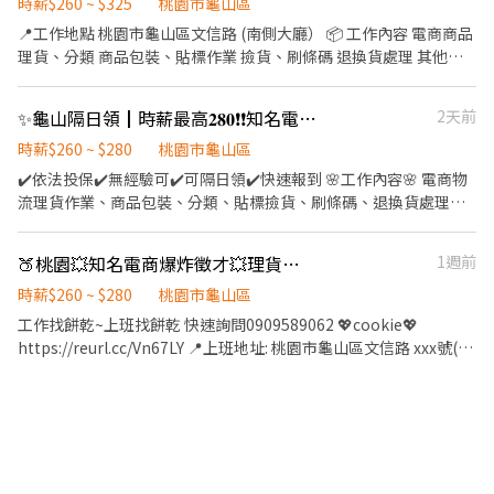
內容： 網購包裹理貨、分貨 ————————————————— 🔹上班
時薪$260 ~ $325
桃園市龜山區
時段： 早9班：09:00-18:00 (8H) ➡️ 時薪 $230/H 午班：13:00-
📍工作地點 桃園市龜山區文信路 (南側大廳） 📦 工作內容 電商商品
20:00 (6.5H) ➡️ 時薪 $230/H 夜9班：21:00-06:00 (8H) ➡️ 時薪
理貨、分類 商品包裝、貼標作業 撿貨、刷條碼 退換貨處理 其他倉
$260/H 🔸工作內容： 包裝出貨 依照現場主管指示 📍 地點 GSH 桃
儲相關作業 🕒 工作時段 【早班】08:00－17:00 【早半班】10:00-
園市龜山區頂湖二街66巷 （缺人就是現在！🔥） 📩【快速報名】
14:00 (4h) 【夜班】16:00－01:00 【晚半班】20:00-00:00 (4h) 💰
✨龜山隔日領┃時薪最高𝟐𝟖𝟎❗❗知名電商理貨員💗有兼職時段🌞快速報到🏅
2天前
❤️https://lin.ee/qWIQal0 明熙-Molly茉莉(𝑳𝒊𝒏𝒆 🆔：@796hjnnn)
薪資待遇 早班時薪最高260元 196+64(津貼) 夜班時薪最高280元
196+64+20(津貼) 加班費依勞動基準法規定計算 🏖️ 休假制度 排休
時薪$260 ~ $280
桃園市龜山區
制 🍱 福利設施 提供冰箱、微波爐 可自備餐點或團體訂餐 📅 報到時
✔️依法投保✔️無經驗可✔️可隔日領✔️快速報到 🌸工作內容🌸 電商物
間 每週一、二、四 上午8:00 🔥 電商物流穩定缺額中 🔥 長期工作、
流理貨作業、商品包裝、分類、貼標撿貨、刷條碼、退換貨處理其
排班穩定 🔥 錄取後可快速安排報到 ※ 實際工作條件、薪資及福利
他倉儲相關作業 🌸上班時段🌸 早班08:00-17:00 早半10:00-14:00 夜
依錄取後公司公告內容為準。 ＜可加入官方➡️ 找Aura歐啦＞ 💴 快
班16:00-01:00 夜半20:00-24:00 🌸薪資待遇🌸 早班時薪$260元 夜
🍑桃園💥知名電商爆炸徵才💥理貨📦包裝員
1週前
速了解：https://lin.ee/7OTtCyb 📞連絡電話 : 0906603866 加入後
班時薪$280元 🌸休假制度🌸 排休制 🌸上班地點🌸 桃園市龜山區 文
留下姓名 / 電話 / 截圖職缺唷!
信路 ▁▁▁▁▁▁▁▁▁▁▁▁▁▁▁▁▁▁▁ 🚨預約面試♡快速
時薪$260 ~ $280
桃園市龜山區
安排👉https://lin.ee/OUI2Tm1 ♡截圖職缺文♡私訊留下 ⌜姓名✚
工作找餅乾~上班找餅乾 快速詢問0909589062 💖cookie💖
電話✚地區⌟♡ 📞諮詢電話：0908-925-796📲𝐊𝐞𝐥𝐥𝐲📞 ▸電話未接請
https://reurl.cc/Vn67LY 📍上班地址: 桃園市龜山區文信路 xxx號(南
加𝐋𝐈𝐍𝐄並留言，訊息必回覆◂ ⭕️免費諮詢⭕️安心上工┃❌求職免收
側大廳) 📦工作內容： 電商物流理貨作業 商品包裝/分類 貼標撿貨/
費❌絕無詐騙
刷條碼 退換貨處理其他倉儲相關作業 🕰️上班的時間/休息時間 早班
8:00-17:00 / 12:00-13:15 早半 10:00-14:00(半班不休) 夜班 16:00-
1:00 /18:30-19:30，10:00-10:15 夜半 20:00-24:00(半班不休) 💰薪
資 早班 $260/H 夜班 $280/H 加班 依勞基法計算 發薪日為每月10
號，遇假日順延 🏖️休假制度:排休 🍱不供餐（可自備或一起訂便