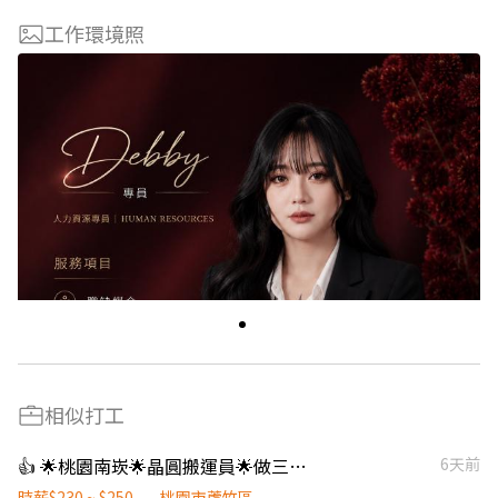
工作環境照
相似打工
👍 🌟桃園南崁🌟晶圓搬運員🌟做三休三🌟可自選排班
6天前
時薪$230 ~ $250
桃園市蘆竹區