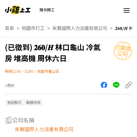
隨你開工
首頁
桃園市打工
來寶國際人力派遣有限公司
𝟐𝟔𝟎/𝑯 林口龜山 冷氣
房 堆高機 周休六日
時薪$230 ~ $260
/
桃園市龜山區
1週前
免經驗可
團體保險
公司名稱
來寶國際人力派遣有限公司