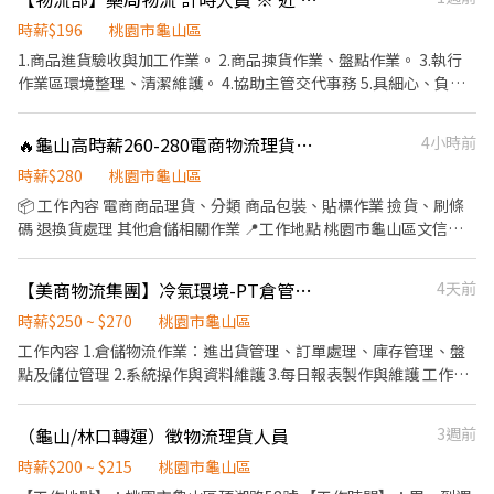
17:30~22:30(4.5H)➡️時薪$260/H ▪️夜班：00:00~08:00(7.5H)➡️時
薪$260/H ▪️夜班：23:00~08:00(8H)➡️時薪$260/H 🔹快倉 ▪️快倉
時薪$196
桃園市龜山區
早班：09:00~18:00(8H)➡️時薪$230/H ▪️快倉午班：
1.商品進貨驗收與加工作業。 2.商品揀貨作業、盤點作業。 3.執行
13:00~20:00(6.5H)➡️時薪$230/H ▪️快倉晚班：21:00~06:00(8H)➡️
作業區環境整理、清潔維護。 4.協助主管交代事務 5.具細心、負責
時薪$260/H 📍上班地點 ｜龜山倉｜桃園市龜山區 📦工作內容 網購
任、良好團隊合作精神。 為了加速履歷篩選 建議同步發送應徵履歷
包貨理貨、分貨➡️簡單學習快速上手👍 ✔可單日報班-超彈性！ ✔優
到HR@mecome.com.tw
🔥龜山高時薪260-280電商物流理貨員🔥可預支
4小時前
渥時薪$260起-荷包不空🥇 ✔快速入帳-月底不怕不怕💯 ✔把握機會
找工作 找Rannie❤️ ➖➖➖➖➖【應徵方式】➖➖➖➖➖ 工作職缺找 ➠
時薪$280
桃園市龜山區
明熙-Rannie專員🫶 🅛🅘🅝🅔 🅘🅓 ❇ 0911382057 ①私訊截圖應徵
📦 工作內容 電商商品理貨、分類 商品包裝、貼標作業 撿貨、刷條
②留下「姓名+電話」讓我方便稱呼您，謝謝❣️ 📣名額有限！心動不
碼 退換貨處理 其他倉儲相關作業 📍工作地點 桃園市龜山區文信路
如馬上行動💓
🕒 工作時段 【早班】08:00－17:00 休息時間：12:00－13:15 【夜
班】16:00－01:00 休息時間：(18:30-19:30、22:00-22:15) 💰 薪資
【美商物流集團】冷氣環境-PT倉管人員 早班250/H 中班270/H
4天前
待遇 早班時薪最高260元 夜班時薪最高280元 ※ 實際工作條件、薪
資及福利依錄取後公司公告內容為準。 🏖️ 休假制度 排休制 🍱 福利
時薪$250 ~ $270
桃園市龜山區
設施 提供冰箱、微波爐 可自備餐點或團體訂餐 📅 報到時間 每週
工作內容 1.倉儲物流作業：進出貨管理、訂單處理、庫存管理、盤
一、二、四 上午8:00 🔥 長期工作、排班穩定 🔥 錄取後可快速安排
點及儲位管理 2.系統操作與資料維護 3.每日報表製作與維護 工作時
報到 📩 【火速卡位應徵流程】 ➊ 點擊填寫廠商制式履歷（1分鐘完
間 早班09:00~18:00 中班16:00~01:00 週一到週五(週休二日)，依現
成，快速安排送審）： 👉https://reurl.cc/R2p0LG 🔒 【隱私防線】
場狀況假日有機會值班一到兩次 ps. 移至新廠區後會需要用排休方
（龜山/林口轉運）徵物流理貨人員
3週前
個資僅供廠商審核，敏感欄位（身分證/詳細地址）錄取前皆可先不
式 目前工作地點:桃園市龜山區科技六路(華亞科技園區) 明年會隨客
填！ ➋加入留言： 👉https://lin.ee/OBnhVN5 私訊留下 ⌜姓名+電
戶搬遷到新廠(林口區文化北路與中山路交叉口)
時薪$200 ~ $215
桃園市龜山區
話 +應徵龜山高時薪理貨」💥