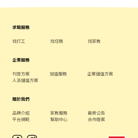
當） 提供冰箱及微波爐 📲 報名方式： 🟣幫我填寫廠商制式履
歷:https://reurl.cc/3yDblR 🟣應徵後私訊~或加入官方帳號~餅乾馬
上回覆您~ 填完幫我加入官方帳號👉https://reurl.cc/Vn67LY 留下
全名+電話+職缺截圖+留言找餅乾~ 餅乾馬上回覆泥💖
求職服務
找打工
找任務
找家教
企業服務
刊登方案
加值服務
企業儲值方案
人派儲值方案
關於我們
品牌介紹
家教服務
最新公告
平台規範
幫助中心
合作提案