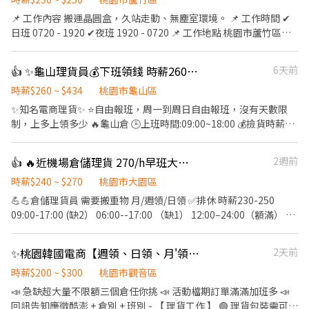
📌 工作內容 搬運晶圓盒，久站走動、無塵室環境。 📌 工作時間 ✔
日班 0720 - 1920 ✔夜班 1920 - 0720 📌 工作地點 桃園市蘆竹區南
崁路一段336號 📌 薪資福利 薪資 ✔日班時薪：230元 ✔夜班時薪：
250元 休假制度：做三休三 ✔夜班入職實習兩天日班，可獨立作業
👍 ✨龜山理貨員💰下班領錢 時薪260元✅單日報班✨
6天前
後調夜班 ⭐️上班日期可自選(固定) 👉 有意應徵者，請主動投遞履歷
或洽詢 🔽🔽🔽如何應徵?🔽🔽🔽 👉快速連結：
時薪$260 ~ $434
桃園市龜山區
【https://lin.ee/L61OXnF】 或者 賴ID：@nhy5896h 👉截圖職缺
✨知名電商理貨✨ ⭐自由報班，周一到周日自由報班，沒有天數限
文 👉私訊留下 【姓名、電話、應徵桃園美光、找霍專員應徵】
制，上多上領多少 🔥龜山倉 🕒上班時間:09:00~18:00 💰撿貨時薪
230 🕒上班時間:13:00~20:00 💰撿貨時薪230 🕒上班時
間:17:30~22:30 💰理貨時薪260 🕒上班時間:21:00~06:00 💰理貨時
👍 🔥近機場倉儲理貨 270/h早班大夜班🔥
2週前
薪260 🕒上班時間:00:00~08:00 💰理貨時薪260 📌地址:桃園市龜山
區頂湖二街66巷25號 💰領薪方式 ⭐隔日匯全薪(僅匯款) 📲聯絡方
時薪$240 ~ $270
桃園市大園區
式： L I N E : @402zmtgy (記得+@) https://lin.ee/Vk30u6I 點連結
💪💪倉儲理貨員 需要搬重物 月/週領/日領 ✅排休 時薪230-250
即可加入 電話：0966889258
09:00-17:00 (缺2） 06:00--17:00 （缺1） 12:00–24:00（額滿） /
夜班 晚上21:30/22:30/23:30至07:30-08:30 （缺3） 晚上17:00-
05:00（缺2） 時薪$240-$270 —— 🔥入職獎金 入職後出勤正常工時
✨桃園韓國電商【週領、日領、月'領、現金、匯款】【假日班皆有】交通車🩷
2天前
第一個月獎金3000 第三個月獎金6000 🔥介紹獎金 每介紹一人出勤
時數*7 Ex:王大明 7月工時170小時 170*7=1190。 （介紹人與被介
時薪$200 ~ $300
桃園市觀音區
紹在職且當月工時120小時以上即有效） 沒有介紹人數上限
📣 急缺超大量不限額三個倉任你挑 📣 活動檔期訂單滿滿加班多 📣
回訊告知應徵酷澎 + 倉別 + 班別 - 【 理貨工作 】 🟢 理貨包裝需可接