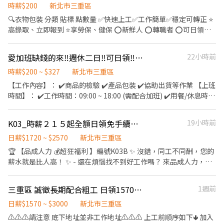
單：協助訂單管理與簡易報表、表單製作。 客服與行政：熟悉現場
時薪$200
新北市三重區
作業後，將視情況安排執行客服回覆與行政相關支援。 團隊協作：
🔍衣物包裝 分類 貼標 點數量 ✅快速上工✅工作簡單✅穩定可轉正 ⭐️
其他主管交辦事項，與團隊一起解決營運上的大小事。 【我們在找
高錄取、立即報到 ⭐️享勞保、健保 ⭕️新鮮人 ⭕️轉職者 ⭕️可日領週
這樣的你】 細心負責：面對繁雜的訂單與商品，能保持耐心與細緻
領 ➖➖➖【 職缺詳解 】➖➖➖ 🔍工作地點： 新北市三重區重化街0號
度。 靈活彈性：願意配合現場實際情況，彈性調配每日的工作優先
🔍工作內容： 衣物包裝 分類 貼標 點數量 🔍休息時間： 午休1小時 /
順序。 願意學習：不排斥體力活，且對電商後台行政、客服作業有
愛加班缺錢的來‼️週休二日‼️可日領‼️可周領‼️-卓FF
22小時前
上下午各休10分鐘 🔍休假制度： 週休六日 🔍工作時間：【日班】
學習熱忱。 【公司官網】 https://www.jessica94daily.com (歡迎
09:00-18:00 🔍薪資時薪： 200/H ➖➖➖【 福利專區 】➖➖➖ ❣️急需
時薪$200 ~ $327
新北市三重區
先至官網逛逛，了解我們正在熱賣的優質商品！)
用錢免擔心、提供日領週領薪水 ❣️每月10號發薪 ➖➖➖【 我要報名
【工作內容】： ✔️商品的檢驗 ✔️產品包裝 ✔️協助出貨等作業 【上班
】➖➖➖ 指定財財+賴@484aymca 報名💗 🔍應徵快速傳送門
時間】： ✔️工作時間：09:00 ~ 18:00 (需配合加班) ✔️用餐/休息時
https://lin.ee/I8yLabc
間：60分鐘 (1200-1300) 【休假制度】： ⭕週休二日 【薪資待
遇】： ✔️時薪200起 【伙食補助】： ✔️加班過晚上八點免費供餐 ---
K03_時薪２１５起全額日領免手續費_三重平板加工🏢上市上櫃👍無經驗可🫂表優轉正
19小時前
--------------------------------------------------------- ▫️▪️加好友
@170ciism快速報名 https://lin.ee/26fjDqN ▫️▪️ ▫️▪️或來電
日薪$1720 ~ $2570
新北市三重區
0968-835-097➜ ☺️高‘S立即為您安排▫️▪️ ▫️▪️【截圖應徵職缺
🏆 【品成人力 💰超狂福利 】編號K03B ✨ 沒錯，同工不同酬，您的
+姓名+電話】▫️▪️ ▫️▪️【面試需預約，如無預約現場皆不面試】
薪水就是比人高！ ✨ - 還在煩惱找不到好工作嗎？ 來品成人力，我
▫️▪️ ▫️▪️❌求職免收費❌絕無詐騙┃⭕️免費諮詢⭕️安心上工▫️▪️ ---
們給你獨家限定福利！ 選對品成，時薪直接 +🆙！ 我們提供多家上
---------------------------------------------------------
市櫃大企業職缺，無經驗可😊 - 🔥 找工作看過來！全國唯一 免手續
三重區 誠徵長期配合粗工 日領1570-3000 可日領 可週領
1週前
費【品成人力】 🔥 🥇 【全國唯一 業界首選 日周全薪 免手續費】 🥇
✔️ 業界首創：日領、週領全薪（急需用錢免煩惱！） ✔️ 絕對保證：
日薪$1570 ~ $3000
新北市三重區
0 手續費、免抽成 ✔️ 優質環境：多家冷氣廠房，上班好舒適 - 📱截
⚠️⚠️⚠️請注意 底下地址並非工作地址⚠️⚠️⚠️ 上工前順序如下🢃 加入