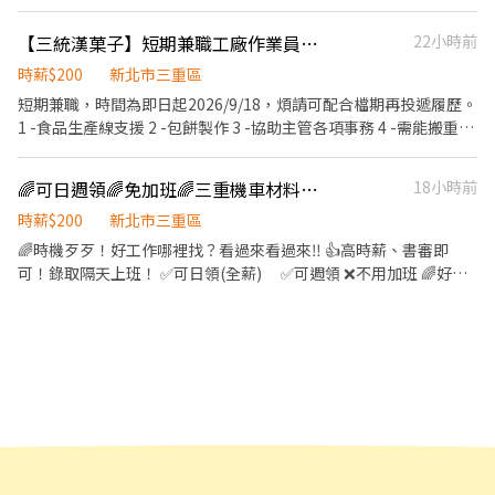
可周借支 •─────•°•享有福利•°•─────• ➊享勞
午班13:00~18:00 - ⭕ 休假制度 週休二日 - ✅ 用餐說明 沒有提供午
保、健保、團保、勞退6％ ➋到職滿3個月享三節禮金或禮品 ➌到職
【三統漢菓子】短期兼職工廠作業員-三重(至115/9/18，須配合完整檔期)
22小時前
餐，公司有冰箱、微波爐 ➖➖➖➖➖➖➖【應徵方式】➖➖➖➖➖➖➖ ☎️
3個月通過考核可轉正
找《維克Vic》0968-932-529 ☑️聯絡找我: @542ulvzb ✨加入後請
時薪$200
新北市三重區
留言➤【截圖應徵職缺✚姓名✚電話】⭐優先安排 ✨+好友連結
短期兼職，時間為即日起2026/9/18，煩請可配合檔期再投遞履歷。
https://lin.ee/YcfmcjJ ▸電話未接請加賴並留言，訊息迅速回覆◂ ❌
1 -食品生產線支援 2 -包餅製作 3 -協助主管各項事務 4 -需能搬重
求職免收費❌絕無詐騙┃⭕️免費諮詢⭕️安心上工
(約20KG)，原物料分配秤料 5- 操作機器 6- 商品包裝出貨，貨架有
➖➖➖➖➖➖➖➖➖➖➖➖➖➖➖➖➖➖➖
一定高度 7- 環境清潔打掃 (周一至周日依供需輪排)
🌈可日週領🌈免加班🌈三重機車材料組包裝作業員
18小時前
時薪$200
新北市三重區
🌈時機歹歹！好工作哪裡找？看過來看過來‼️ 👍高時薪、書審即
可！錄取隔天上班！ ✅可日領(全薪) ✅可週領 ❌不用加班 🌈好機
會不等人！你還在等什麼？快點拿起電話速速加入賴報名喔📣📣📣
▶️薪資待遇：時薪200元 (約3萬5) ▶️工作地點：三重區-新北大道二
段 (近先嗇宮捷運站) ▶️工作時間：08:00-17:00 (用餐休息1小時)，
❌不用加班 ▶️工作內容：作業員-組裝、測試（需久站搬重） ▶️休假
方式：週休二日 ✅勞/健/團保、勞退6% ✅冷氣廠房 ✅可代訂餐 ✅供
微波爐、冰箱 ✅週休二日見紅休 👍滿半年享有特休&年節禮金或禮
品 💲每月10日發薪 (可日/週領) 🔴應徵方式：書審附照片🔴 🔥快速
應徵🔥電話搜尋0963006671加賴-巧柔 專員 🌸名額有限，請盡速報
名！🌸 💖也可洽詢其他新北/桃園全區職缺喔!💖 ⭐️本公司職缺均不