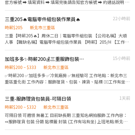
圖+官方瀨【@HR828】🤵🤵🏻‍♀️為您 介紹工作 - 職缺代號：
官方帳號 ➡ 填寫資料 ➡ 填寫完後請告知官方帳號 ➡ 約通話說明 ➡
【K03B】 🏢上市上櫃企業公司 薪資結構：$２１５/H 上班時間：
確認上工 官方帳號 ➡ @021kpdki 官方網址 ➡
09:00~18:00 休假制度：週休二日+見紅休 職務名稱：製造部技術員
https://lin.ee/rAng7zC 簡單清潔打掃工地環境 處理雜事、搬運(現
三重205🔥電腦零件組包裝作業員🔥
22小時前
工作內容：平板電腦 - 組裝 / 測試 / 包裝 工作地點：新北市三重區興
場有搬運車)等 依現場主管要求完成工作內容 👷‍♂️粗工 $1570起/日 加
德路 🚇️捷運站15分鐘內 ❄️冷氣房 🎉無經驗可 ✔️ 工作簡單、好上手
班1小時$275(長期配合 報酬漸增) 👷🏻打石工 $2400起/日 大支
時薪$205
新北市三重區
🆓彈性加班 💖表現佳可轉正❗️ 💲 勞健保、勞退6% - 📱截圖+官方瀨
+$100 加班1小時$350 👷🏻當月做滿23工 獎金$1000 👷🏻介紹獎金
三重【時薪205🔥】周休二日｜電腦零件組包裝 【公司名稱】大順
【@HR828】🤵🤵🏻‍♀️為您 介紹工作 - ➖➖➖『快速報名』➖➖➖ 瀨：
$1000(詳細規定另外說明) 領錢方式⬇️ 1.日領匯款 2.週領匯款 3.週領
人事 【職缺名稱】電腦零件組包裝作業員 【時薪】205/H 【工作內
@HR828 ☎️ 市話 02-6604-0723 轉分機9 截圖加瀨［@HR828］➡️
現金 4.固定每月15號匯款(月)
容】電腦零件組包裝 【上班地點】三重區興德路(近7-11登頂門市)
填應徵問卷幫您安排哟!~ - 🏢品成人力資源有限公司 🥇 【全國唯一
【上班時間】09:00~18:00(含中午休息) 【月休天數】周休二日,見
業界首選 日周全薪 免手續費】 🥇 #新莊 #三重 #五股 #土城 #中和 #
加班多多✨時薪200💰三重服飾包裝❤️可日週領
15小時前
紅休 ※需穿靜電服 🌟有勞健保、勞退6%、團險🌟絕不會抽成 ☑️每
樹林 #山佳 #桃園 #龜山 #林口 - 🔍更多職缺，歡迎上網搜尋：【品
日更新職缺☑️新北工作找艾莉 ☎️ 電話0968-921-682 黃小姐 賴ID :
時薪$200 ~ $333
新北市三重區
成人力】 ❤️竭誠為您服務❤️ - 📱截圖+官方瀨【@HR828】🤵🤵🏻‍♀️為
0968921682 艾莉(快速回覆)
✅時薪200 ✅加班多多 ✅冷氣廠房 ✅無經驗可 工作地點：新北市三
您 介紹工作 -
重區重化街 工作內容：服飾理貨、包裝、揀貨、貼標 👉🏻工作有坐有
站 工作時間：09:00-18:00 (午休一小時) 加班時間：18:00-20:00或
22:00 👉🏻加班超過20:00 免費提供晚餐 薪資：時薪200 (加班依勞基
三重-服飾理貨包裝員-可隔日領
1天前
法計算) 休假：週休六日 截圖加綠色軟體ID：@300iqihe 找嘉嘉 電
洽：0973913172 找嘉嘉
時薪$200 ~ $332
新北市三重區
可隔日領 可週領 無暑工 目前缺長期 三重知名網拍服飾 工作內容：
➺服飾理貨 包裝 分類 貼標籤 封裝 (工作有站有坐) 上班地點:新北市
三重區重化街 工作時間 日班:09:00~18:00 加班18:00~21:00或22:00
中午用餐12:00-13:00 ➺休假日: 週休二日 時薪200