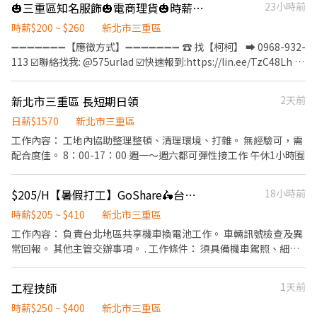
🎃三重區知名服飾🎃電商理貨🎃時薪200🎃早班🎃周休二日🎃可預支/卓EQ
23小時前
時薪$200 ~ $260
新北市三重區
➖➖➖➖➖➖➖【應徵方式】➖➖➖➖➖➖➖ ☎️ 找【柯柯】 ➡ 0968-932-
113 ☑️聯絡找我: @575urlad ☑️快速報到:https://lin.ee/TzC48Lh 加
入後依照指示提供基本資料⭐優先安排
➖➖➖➖➖➖➖➖➖➖➖➖➖➖➖➖➖➖➖ 📍 三重區｜電商網路服飾業 熱情
新北市三重區 長短期日領
2天前
招募中！ 💼 工作時間 ⏰ 日班:09:00~18:00 (需能配合常態加班) ⏰
中班:14:30~23:00 (需能配合常態加班)-額滿 💰 薪資制度 時薪：
日薪$1570
新北市三重區
$200 加班費：依時薪 $200 按勞基法計算 休假：週休二日 🍱 餐食
工作內容： 工地內協助整理整頓、清理環境、打雜。 無經驗可，需
午餐：自理 晚餐：加班超過晚間 8 點免費供應 🛠 工作內容 檢驗、
配合度佳。 8：00-17：00 週一～週六都可彈性接工作 午休1小時🈶
包裝、出貨等現場作業 手機需置於物櫃，專心工作不卡關 長時間站
立＋走動式+爬梯上下貨，適合有活力、不怕流汗的你！ ✨ 我們需
$205/H【暑假打工】GoShare🛵台北換電工讀生#早班#騎公務車#日期任選
18小時前
要的夥伴 ⭕耐操、肯學習、動作俐落 ⭕喜歡團隊合作，能一起衝刺
出貨量 ⭕需現場面試
時薪$205 ~ $410
新北市三重區
工作內容： 負責台北地區共享機車換電池工作。 車輛訊號檢查及異
常回報。 其他主管交辦事項。 . 工作條件： 須具備機車駕照、細心
守時。 . 工作時間：08:00-16:00(中間休半小時不計薪) . 時薪：
205/H . *國定假日薪資雙倍 . 🔥快速應徵🔥 +琳達賴ID:@214fivqq並
工程技師
1天前
截圖此貼文詢問
時薪$250 ~ $400
新北市三重區