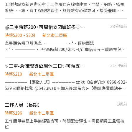
工作地點為新建辦公室，工作項目有線槽建置、門禁、網路、監視
系統……等，有工程經驗者佳，無經驗有心學亦可，接受兼職，工
讀生，夜校生，實習生，學徒，按能力調薪，最高可至400／時
💰三重時薪200+可周借支☑️加班多👕服飾理貨包裝
38分鐘前
時薪$200 ~ $334
新北市三重區
⚠️暑期名額已額滿⚠️ •─────•°•預約面試
•°•─────• ᴺᴱᵂ高時薪200/休六日/可周借支➜三重網拍包裝
✴️找工作✚🅻🅸🅽🅴虹小姊好友【ID：＠i330】或【0963716880】
✴️快速來電 虹小姊 ☎ 手機：0963716880 ✴️免費諮詢.快速回復
✨三重-倉儲理貨🎡周休二日✨可預支✨-萬VV
21小時前
•─────•°•職缺重點•°•─────• ☑️【優質廠區】知
名衝鋒衣品牌 ☑️【職缺優點】冷氣廠房、免經驗、免學歷、便服上
時薪$210
新北市三重區
班、可周借支 ☑️ 歡迎暑期學生打工、等當兵、待業空窗期
➖➖➖➖➖➖➖【應徵方式】➖➖➖➖➖➖➖ ☎️ 找《維克Vic》0968-932-
•─────•°•時間薪資•°•─────• ⏰【日班】09:00 ~
529 ☑️聯絡找我: @542ulvzb ✨加入後請留言➤【截圖應徵職缺✚姓
18:00（加班至20:00~23:00） ⭐【薪水】時薪$200➜日薪
名✚電話】⭐優先安排 ✨+好友連結https://lin.ee/YcfmcjJ ▸電話未
【$1600】➜工作23天【$36,800】 ⭐【加班】時新$268/334➜最高
接請加賴並留言，訊息迅速回覆◂ ❌求職免收費❌絕無詐騙┃⭕️免費
工作人員（長期）
1週前
可領【$55K】 •─────•°•職缺介紹•°•─────• 【工
諮詢⭕️安心上工 ➖➖➖➖➖➖➖➖➖➖➖➖➖➖➖➖➖➖➖ ⭕主要產品 產
作地點】新北市三重區重化街 【工作內容】衣服包裝理貨、分類封
品：玩具 1貨櫃卸貨、商品貼標、撿貨、包裝出貨 2庫存維護與盤點
時薪$196
新北市三重區
箱、裝箱貼膠帶、出貨 【工作條件】久站走動檢貨、久坐包裝、配
3倉庫環境整理 4視進出貨量配合輪調工作崗位內容 *做事細心佳、
工作簡單容易上手無經驗皆可，時間配合彈性，需長期員工且需拉
合加班 【休假】休六日見紅休 【休息】用餐30分鐘、上間休10分鐘
手腳俐落、動作要快 *可接受搬重(3KG內)有輔助工具 - ⭕ 工作內容
班
【用餐】自理（可外出，廠內有微波爐） 【發薪】每月15號發薪⭕️
搬運、理貨 - ⭕ 薪資待遇 時薪210 - ⭕ 上班時間 早班09:00~18:00