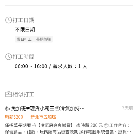
打工日期
不限日期
假日打工
長期兼職
打工時間
06:00 ~ 16:00 / 需求人數：1 人
相似打工
👍 免加班❤理貨小霸王📦冷氣加持💛光速報到上班
3天前
時薪$200
新北市五股區
僅招募長期哦 💨【冷氣房爽爽搬貨】 💰 時薪 200 元 📦 工作內容：
保健食品、鞋類、玩偶類商品檢查效期 操作電腦系統包裝、撿貨、