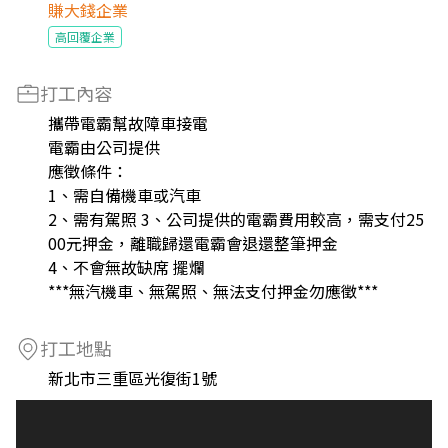
賺大錢企業
高回覆企業
打工內容
攜帶電霸幫故障車接電
電霸由公司提供
應徵條件：
1、需自備機車或汽車
2、需有駕照 3、公司提供的電霸費用較高，需支付25
00元押金，離職歸還電霸會退還整筆押金
4、不會無故缺席 擺爛
***無汽機車、無駕照、無法支付押金勿應徵***
打工地點
新北市三重區光復街1號