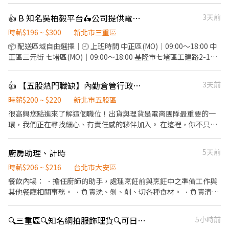
貼標 簡單好上手，不用經驗 🕒 上班時段： 週一到週五 每天08:30-
17:30/09:00–18:00 (兩班可自選) 六日紅字放假爽爽休 不加班不加
👍 B 知名吳柏毅平台🛵公司提供電動機車、保底+獎金
3天前
班~ 📍 地點：新北市五股區登林路 有提供機車停車位 🎁職務亮點：
冷氣房工作，夏天不怕熱 穩定大廠，工作安心 勞健保、勞退完整保
時薪$196 ~ $300
新北市三重區
障 無仲介費、無服務費，薪水都是你的~ ♥應徵流程 填寫線上履歷
📦 配送區域自由選擇｜🕘 上班時間 中正區(MO)｜09:00～18:00 中
>>參加視訊面試>>順利錄取安排報到上班 炎炎夏日☀免費冷氣任你
正區三元街 七堵區(MO)｜09:00～18:00 基隆市七堵區工建路2-1號
吹~ ☆☆☆☆☆☆☆☆☆☆☆☆☆☆☆☆☆☆☆☆ ✍(◔◡◔)應徵、
2樓 (急缺) 板橋區(MO)｜08:00～17:00 土城區永豐路2654-1號 土城
詢問歡迎直接聯繫 招募專員賴 https://lin.ee/PGxf2s9 加入後請留
區(PC)｜08:00～17:00 板橋區大觀路一段28巷118號 (急缺) 中正區
👍 【五股熱門職缺】內勤倉管行政｜工作環境佳｜時薪200-220｜可現領週領
3天前
言 :姓名/電話/應徵工作截圖
(PC)｜08:00～17:00 三重區環河南路228號 三重區(PC)｜09:00～
18:00 三重區環河南路228號 蘆洲區(PC))｜08:00～17:00 三重區環
時薪$200 ~ $220
新北市五股區
河南路228號 ) 大安區(PC))｜信義區松德路257號 永和區(PC)｜ 中
很高興您點進來了解這個職位！出貨與理貨是電商團隊最重要的一
和區圓通路435巷3-15號 💰 制度： 35K 加上各種激勵獎金、全勤獎
環，我們正在尋找細心、有責任感的夥伴加入。 在這裡，你不只是
金 送件也有累計件數獎金 平均輕鬆月收 50K以上 💵 獎金多・訂單
一個包貨員。為了讓你徹底了解我們的商品與運作邏輯，初期將以
多・收入穩！ 準時發薪 ✅ 每月15號帳上見 💳 ✨ 我們在找這樣的
「現場進出貨與流程熟悉」為主；當你練就一身紮實的基本功後，
廚房助理、計時
5天前
你： 想穩定賺高薪 動作快、時間觀念好 想多接多賺、越跑越順！ ⚡
我們將逐步培訓你參與「客服與行政」作業，讓你的職涯技能持續
高薪直送你的口袋！ 👉 名額有限，快來加入我們吧！
升級！ 【你的主要任務：階段性成長】 📦 第一階段：倉儲理貨與品
時薪$206 ~ $216
台北市大安區
質把關（打好基本功） 精準出貨：負責日常進出貨作業、揀貨與包
餐飲內場： ．擔任廚師的助手，處理烹飪前與烹飪中之準備工作與
貨，確保商品準確送達客戶手中。 品質控管：執行產品品管檢查。
其他餐廳相關事務。 ．負責洗、剝、削、切各種食材。 ．負責清理
（⚠️ 小提醒：此職務需配合搬運部分貨品，歡迎當作日常活動筋
工作環境、設備和餐具。 ．準備不同餐點所需要的食材。 ．協助測
骨！） 庫存掌握：協助訂單備貨統計、定期的庫存管理與盤點作
量食材的容量與重量。 ．負責擺盤、打包外帶服務。
🔍三重區🔍知名網拍服飾理貨🔍可日領週領🔍快速報名➕@484aymca
5小時前
業。 💻 第二階段：行政營運與客服支援（技能再升級） 數據與表