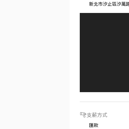
新北市汐止區汐萬路
支薪方式
匯款