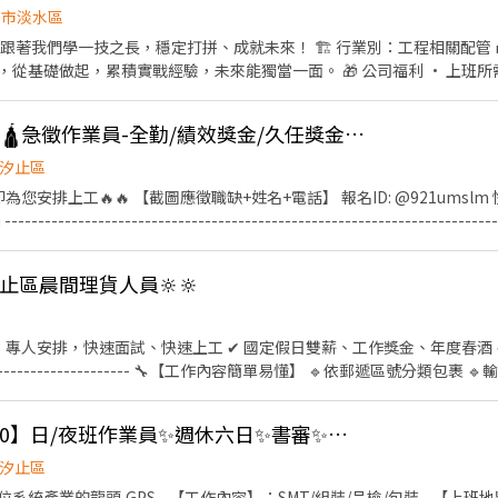
五可參加場內運動 【工作須知】 1.需配合久站、搬重10-20公斤(有無重力
北市淡水區
險 2.三節禮品或禮金 3.結婚生育禮金 4.喪儀慰問金(到職滿三個月即可享
實戰經驗，未來能獨當一面。 🎁 公司福利 • 上班所需裝備、工具由公司提供 •
不甘平庸的人 ✔ 想在社會立足，追求穩定與未來的人 💰 薪資與升遷制度 • 學徒期間薪資
🛕【汐止最高6萬起】🛕急徵作業員-全勤/績效獎金/久任獎金💰周休二日-TT
汐止區
樣的夥伴，想與我們一起成長—— 📞 歡迎直接來電！ 李老闆：0930-789-557
您安排上工🔥🔥 【截圖應徵職缺+姓名+電話】 報名ID: @921umslm
息）
------------------------------------------------------------------------
全勤獎金▶️ ▶️績效獎金▶️ ▶️久任獎金▶️ ▶️書審報到▶️ 【應徵職缺】整機技
 日班: 07:30-16:30 需配合公司訂單加班 【薪資待遇】 時薪$200 (
 汐止區晨間理貨人員🔆🔆
效獎金高低調整) 全勤獎金1000 績效獎金平均3500 ⭐最高可領9000⭐ ▶️
】周休二日 【工作福利】 1.久任獎金: 任職滿三個月發放1萬元，任職滿六
公司補助；免費加班便當；有微波爐 3.基隆有定點來回免費交通車 4.加
✔ 專人安排，快速面試、快速上工 ✔ 國定假日雙薪、工作獎金、年度春酒 ✔ 最
.一四五可參加場內運動 【工作須知】 1.需配合久站、搬重10-20公斤(有
----------------------------- 🔧【工作內容簡單易懂】 🔹依郵遞區號分類
團體保險 2.三節禮品或禮金 3.結婚生育禮金 4.喪儀慰問金(到職滿三個月
快速上手！ --------------------------------------------
04:00 - 08:00 🔺時薪： 最高206元／時 🔺休假制度：週日 + 周一固定休 ---
【⌚️汐止日薪高達2880】日/夜班作業員✨週休六日✨書審✨加班✨供餐
------- 麻煩截圖職缺並告知人員應徵工作項目 【聯絡電話】0970515105 【賴帳號】
汐止區
統產業的龍頭,GPS - 【工作內容】：SMT/組裝/品檢/包裝 - 【上