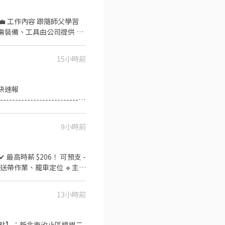
設備輔助) 2.需配合加班
有) 【工作地點】新北市汐止
15小時前
 快速報
----------------------------
術員 【工作內容】UPS不斷電系
35200起) 浮動性增加的加班
9小時前
配合加班最高可領8.5萬起 久任
個月發放3萬元 2.供午
班有交通津貼或計程車支持，
高時薪 $206！ 可預支 -
無重力設備輔助) 2.需配合
包裹 🔹輸送帶作業、籠車定位 🔹主管
即可享有) 【工作地點】新北市
----- 🔺上班地點：新北市汐止區
-------------------
13小時前
 @js0007 (劉小姐） 【吉
班地點】：新北市汐止區樟樹二