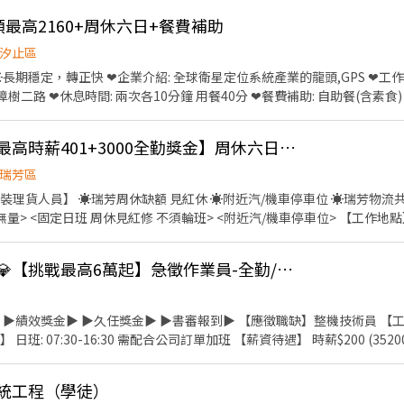
領最高2160+周休六日+餐費補助
汐止區
業的龍頭,GPS ❤工作內容：SMT/組裝/品檢/包裝
二路 ❤休息時間: 兩次各10分鐘 用餐40分 ❤餐費補助: 自助餐(含素
 上班時間： 日班:0800-1700(需配合加班至1930)，時薪:230 夜
0730)，時薪:270
👍 瑞芳園區理貨員【最高時薪401+3000全勤獎金】周休六日AA-42
瑞芳區
位 ☀️瑞芳物流共和國園區 領先全球 台灣知
國園區 E 棟 ) 【公司產品】 : 電子相關產品 【休假制度】 : 周休六/日 【工作期間】
30 09:00-18:00 09:30-18:30 10:00-19:00 有時需配合加班不超過46小時 [薪
👍 💎汐止高時薪專案💎【挑戰最高6萬起】急徵作業員-全勤/績效獎金/久任獎金💰BY
細節也可直接留言唷~)
▶️ ▶️績效獎金▶️ ▶️久任獎金▶️ ▶️書審報到▶️ 【應徵職缺】整機技術員
班: 07:30-16:30 需配合公司訂單加班 【薪資待遇】 時薪$200 (35
金高低調整) 全勤獎金1000 績效獎金平均3500 ⭐最高可領9000⭐ ▶️配
休二日 【工作福利】 1.久任獎金: 任職滿三個月發放1萬元，任職滿六個
系統工程（學徒）
助；免費加班便當；有微波爐 3.基隆有定點來回免費交通車 4.加班有交