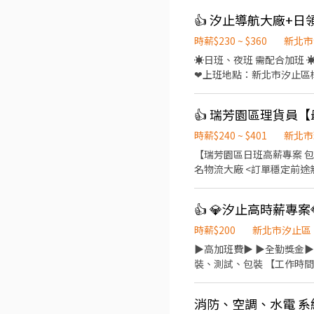
👍 汐止導航大廠+日
時薪$230 ~ $360
新北市
☀日班、夜班 需配合加班 ☀長期穩定，轉正快 ❤企業介紹: 全球衛星定位系統產
❤上班地點：新北市汐止區樟樹
可選；超過85自行負擔。 ❤休假：周休六日、夜班固定休日一 ❤
班:2000-0500(需配合加班至
時薪$240 ~ $401
新北市
【瑞芳園區日班高薪專案 包裝理貨人員】 ☀️瑞芳周休缺額 見紅休 ☀️附近汽/機車停車
名物流大廠 <訂單穩定前途無量> <固定日班 周休見紅修 不須輪班> <附近汽/機車停車位> 【工作地點】：新北市瑞芳區楓仔瀨路
一巷 7 號 E 棟 ( 物流共和
08:00-17:00 08:30-17:
3000 ►►►公司福利◄◄◄ ⭐工作簡單上手 ⭐享勞保健保 ⭐可日領 可周領 -------------------------------------------------------
--- 【主動詢問】請主動告知：姓名+手機+區域 1. 快速安排請: https://lin.ee/Nfdix8m 2. 馬上安排請加 id : @418zmslz (記得一
時薪$200
新北市汐止區
定要加小老鼠唷~有需要了解
▶️高加班費▶️ ▶️全勤獎金
裝、測試、包裝 【工作時間】 日
($200~$245，依照績效獎
最高可領4萬 【休假制度】周
消防、空調、水電 
律自費900元，其餘公司補