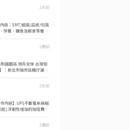
2天前
食)、快餐、麵食及輕食等餐道
2週前
 : 8/11-9/18 日班
資待遇] : 時薪:240/H +全勤
2天前
 【工作內容】UPS不斷電系統組
200起) 浮動性增加的加班費
合加班最高可領8.5萬起 久任獎金
月發放3萬元 2.供午餐，一
2週前
通津貼或計程車支持，騎車或