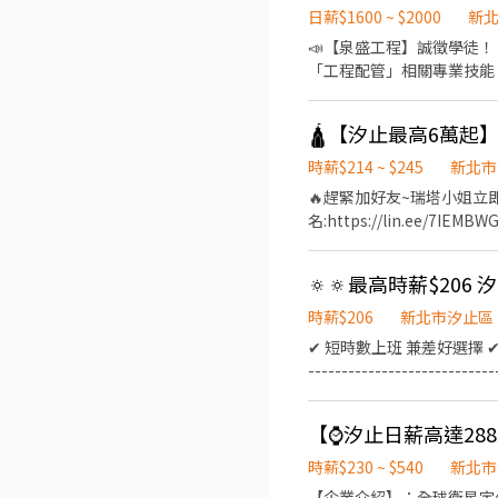
開車給加班車資補貼 5.一四
日薪$1600 ~ $2000
新
【獨家福利】 1.公司團體保
📣【泉盛工程】誠徵學徒！ 跟著我們學一技之長，穩定打拼、成就未來！ 🏗️ 行業別：工程相關配管 💼 工作內容 跟隨師父學習
區汐萬路2段 –––––––––––––––––––––––––––––––––––––––––––––––––––––––––––– ❤️請訊息留下姓名、手機❤️ ⭐請專人
「工程配管」相關專業技能，從基礎做起，累積
聯繫安排⭐
每日供應午餐與涼水 • 不定期舉辦員工聚餐 • 補助工會勞健保 🌟 我們重視的是「一起成長」 我們希望加入的夥伴是： ✔ 想賺
錢，願意踏實努力的人 ✔ 想成就自我，
$1600／日 • 工作滿一個月即調薪🔝 • 滿三個月，出勤穩定、態度良好者即可升遷🔝 • 正式員工享有更快的加薪與升遷機會，
責任越大，回報越多 • 成為管理者後，參與分紅制度，共享成果！ 🔍 我們在找這樣的你 我們希望培養的，是對工作有責任感、
時薪$214 ~ $245
新北市
有企圖心、肯學肯做的人才。如果你認為你是這
🔥趕緊加好友~瑞塔小姐立即為
（來電請告知是看到徵才訊
名:https://lin.ee/7IEMBWG --
---- ▶️高加班費▶️ ▶️
統組裝、測試、包裝 【工作時間】
🔅🔅最高時薪$206
費 ($200~$245，依照績
獎金最高可領4萬 【休假制度
時薪$206
新北市汐止區
餐，一律自費900元，其餘
✔ 短時數上班 兼差好選擇 
騎車或開車給加班車資補貼 5
-------------------
加班 【獨家福利】 1.公司
交辦事項 🔹現場專人教學，無經驗也能
汐止區汐萬路2段
大同路一段159之2號 🔺上班時間：
-----------------
陞人力】
時薪$230 ~ $540
新北市
【企業介紹】：全球衛星定位系