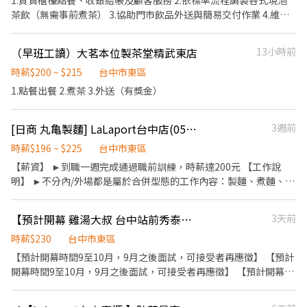
1.負責櫃檯點餐、收銀結帳及顧客服務 2.依標準流程調製各式現泡
茶飲（無需事前煮茶） 3.協助門市飲品外送與簡易交付作業 4.維持
門市環境整潔，包含吧檯與工作區清潔
（早班工讀）大茗本位製茶堂精武東店
13小時前
時薪$200 ~ $215
台中市東區
1.點餐出餐 2.煮茶 3.外送（有獎金）
[日商 丸亀製麵] LaLaport台中店(056)-長期兼職夥伴/廚助/工讀生
3週前
時薪$196 ~ $225
台中市東區
【薪資】 ►到職一週完成通過職前訓練，時薪達200元 【工作說
明】 ►不分內/外場都是屬於合併型態的工作內容：製麵、煮麵、製
作高湯、洗切食材備料、炸天婦羅、包飯糰、收銀結帳、洗碗、收
拾餐具、環境清潔..等 【工作時間】 ►彈性排班08:30-23:00（面試
【預計開幕 雞湯大叔 台中站前秀泰】時薪230元＋排班獎勵金最高3,000元
3天前
時請於主管確認排班時間） 【薪資福利】 1. 提供員工餐 2. 國定假日
雙倍薪 3. 提供優秀同仁績效獎金 4. 久任獎金 5. 生日禮卷 6. 滿年資
時薪$230
台中市東區
享特休假 7.福委會福利補助 ★★多項福利歡迎您加入我們★★ 總是
【預計開幕時間9至10月，9月之後面試，可接受者再應徵】 【預計
提供好吃日式餐飲的公司 台灣東利多(丸亀製麵)
開幕時間9至10月，9月之後面試，可接受者再應徵】 【預計開幕時
間9至10月，9月之後面試，可接受者再應徵】 【上班地點按居住
地，以及主管面談協商後為主，即應徵店鋪與錄取店鋪可能存在差