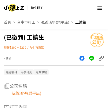
隨你開工
首頁
台中市打工
弘爺漢堡(樂平店)
工讀生
工讀生
時薪$200 ~ $210
/
台中市東區
4週前
免經驗可
同事可愛
免費供餐
公司名稱
弘爺漢堡(樂平店)
打工內容