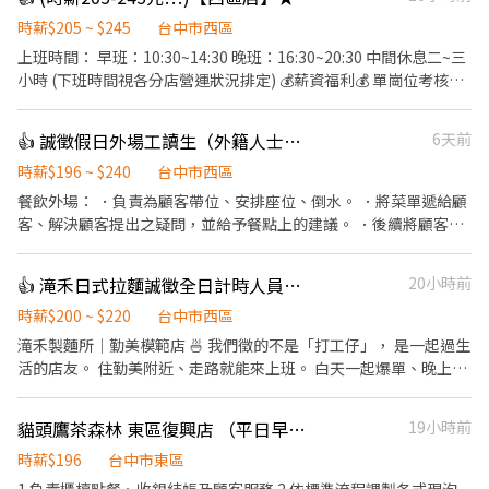
時薪$205 ~ $245
台中市西區
上班時間： 早班：10:30~14:30 晚班：16:30~20:30 中間休息二~三
小時 (下班時間視各分店營運狀況排定) 💰薪資福利💰 單崗位考核通
過: 等級3(平日) +3元 / 小時 等級4(假日) +7元 / 小時 全崗位通過最高
+40元 / 小時 職務說明： 1.見習起薪：197元/小時 2.每週排班至少
👍 誠徵假日外場工讀生（外籍人士也可以）
6天前
須能配合15小時。 3.每週六、日或連續假期至少能配合排班一日。
3.休假須與現場配合排班與協調。 4.通過崗位考核時薪調整，共4區
時薪$196 ~ $240
台中市西區
站最高加40元/小時。 5.見習期最長為90小時，經主管評估不適任
餐飲外場： ．負責為顧客帶位、安排座位、倒水。 ．將菜單遞給顧
者，將不留任。 工作崗位： 備料：餐點備製、材料備製、出餐。 三
客、解決顧客提出之疑問，並給予餐點上的建議。 ．後續將顧客點
台：煎烤炸物餐點製作、肉品食材處理及擺盤、小菜食材處裡、出
餐訊息通知廚房做餐，或可進行簡易餐飲之料理，如：烤土司或調
餐。 丼飯：丼飯餐點處理及擺盤、配料食材處裡、出餐。 炸牛排：
配飲料等。 ．於顧客用餐完畢後，負責收拾碗盤與清理環境。 ．並
👍 滝禾日式拉麵誠徵全日計時人員（數名）
20小時前
炸牛排餐點處理及擺盤、牛肉處理、出餐。 福利制度： 1.上班供餐
負責結帳、收銀等工作。 餐飲內場： ．擔任廚師的助手，處理烹飪
2.員工&親友用餐優惠 3.崗位加給
前與烹飪中之準備工作與其他餐廳相關事務。 ．負責洗、剝、削、
時薪$200 ~ $220
台中市西區
切各種食材。 ．負責清理工作環境、設備和餐具。 ．準備不同餐點
滝禾製麵所｜勤美模範店 🍜 我們徵的不是「打工仔」， 是一起過生
所需要的食材。 ．協助測量食材的容量與重量。 ．負責擺盤、打包
活的店友。 住勤美附近、走路就能來上班。 白天一起爆單、晚上一
外帶服務。
起吃宵夜。 忙是真的忙，但氣氛也是真的好。 一週 5～6 天、一天
8 小時， 把工作做好，也把生活過爽。 這裡沒有那種「沒事還不能
貓頭鷹茶森林 東區復興店 （平日早班、假日早晚班）兼職
19小時前
下班」的老派文化， 忙完老闆還會叫你快回家😆 沒經驗沒差， 會有
人帶你、教你。 希望你來這裡不是只有賺錢， 而是認識一群人、留
時薪$196
台中市東區
下一段很青春的日子。✨