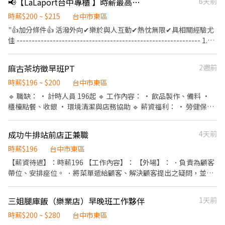
📢【LaLaport台中專櫃 】時薪最高可達$215🍗繼光香香雞門市服務員
6天前
異】 【上班地點按居住地，以及主管面談協商後為主，即應徵店鋪
與錄取店鋪可能存在差異】 【上班地點按居住地，以及主管面談協
時薪$200 ~ $215
台中市東區
商後為主，即應徵店鋪與錄取店鋪可能存在差異】 ☆☆☆阿爾法戰
"👍加分條件👍 活潑外向✔樂於與人互動✔熱忱無限✔具相關經驗尤
隊熱血招募中！☆☆☆ ★★北中南全面展店，上半年狂開 13 家、
佳 ------------------------------------------------------------- 1.親
下個月再衝 20 家！★★ ◎◎全力衝刺中的阿爾法，需要你的加
切的服務與接待顧客 2.為客人介紹餐點、點菜、出餐 3.櫃台服務，
入！ ★☆加入我們，戰力全開！☆★ 若你認同我們的理念，喜歡與
收銀、結帳 4.門市環境清潔維護 【工作內容視現場情況調度】 -----
麻古茶坊徵早班PT
2週前
人互動，具備親切友善及貼心的人格特質， 對餐飲充滿熱誠，客人
--------------------------------------------------------- 地點：
臉上的滿意笑容是你的成就感來源，那你非常適合成為我們的夥
LaLaport台中專櫃 服裝：黑褲、黑鞋 ＊彈性工時排班4-8小時(依
時薪$196 ~ $200
台中市東區
伴！ 【薪資待遇】 時薪 230 元，穩穩入袋。 每個月只要上滿 100
門市實際需求工時遞增減彈性調整~)"
🔹 職缺： • 計時人員 196起 🔹 工作內容： • 飲品製作、備料 •
小時，多拿 1,000 元排班獎勵金； 衝到 120 小時，直接加碼 3,000
櫃檯點餐、收銀 • 環境清潔與店務協助 🔹 薪資福利： • 勞健保、
元！ 工作半年後，特休假也會按比例給你，好好休息也是我們在乎
員工飲料福利 • 三節禮金或禮盒 • 不定時員工聚餐 • 表現優良有
的事。 【你會做什麼？】 ◆ 外場－餐飲服務生 基本工作： 迎接客
升遷機會 🔹 我們希望你： • 有責任感、準時、肯學 • 喜歡服務客
人、帶位、提供用餐服務 送餐、確認出餐品質、協助菜口 結帳收款
成功牛排站前店正兼職
4天前
人、態度親切 • 無經驗可，提供完整教學 有經驗佳
進階工作（時薪多 +5 元）： 4. 協助處理客人意見與反應 5. 主管交
時薪$196
台中市東區
辦事項 ◆ 內場－餐廚助手 基本工作： 打菜備料、切菜、處理根莖
【薪資待遇】：時薪196 【工作內容】： 【外場】： ．負責為顧客
類食材 出餐擺盤、麵手、順麵 燒鳥區備料協助（雞湯桑品牌） 協助
帶位、安排座位。 ．將菜單遞給顧客、解決顧客提出之疑問，並給
出餐（需操作切肉機及刀具） 洗碗、清潔洗區、刷地 進階工作（時
予餐點上的建議。 ．後續將顧客點餐訊息通知廚房做餐，或可進行
薪多 +5 元）： 6. 每日食材叫貨 7. 主管交辦事項 【適合這樣的你】
簡易餐飲之料理。 ．於顧客用餐完畢後，負責收拾碗盤與清理環
✔ 可以配合排班、接受輪班 ✔ 工作需要長時間站立沒問題 ✔ 喜歡餐
三姐腿庫飯（樂業店）早晚班工作夥伴
1天前
境。 ．並負責結帳、收銀等工作。 【內場】： ．擔任廚師的助手，
飲、樂於付出 【班別時段】 早班（內外場）：10:00–15:00 晚班
處理烹飪前與烹飪中之準備工作與其他餐廳相關事務。 ．負責洗、
時薪$200 ~ $280
台中市東區
（內外場）：18:00–22:30 全日班（內外場）：11:30–22:30 ※ 以