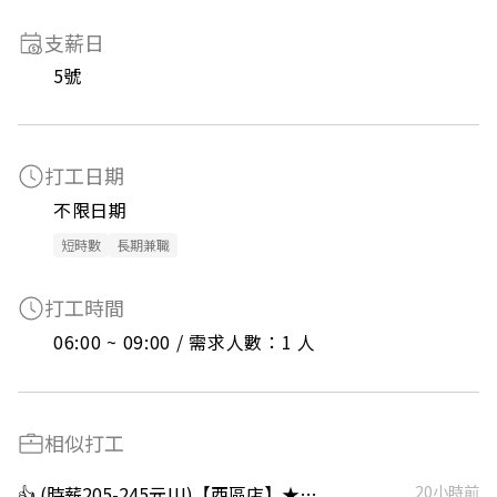
支薪日
5號
打工日期
不限日期
短時數
長期兼職
打工時間
06:00 ~ 09:00 / 需求人數：1 人
相似打工
👍 (時薪205-245元!!!)【西區店】★ 兼職內場廚助｜彈性排班｜無經驗可｜復職同仁、寒暑假打工
20小時前