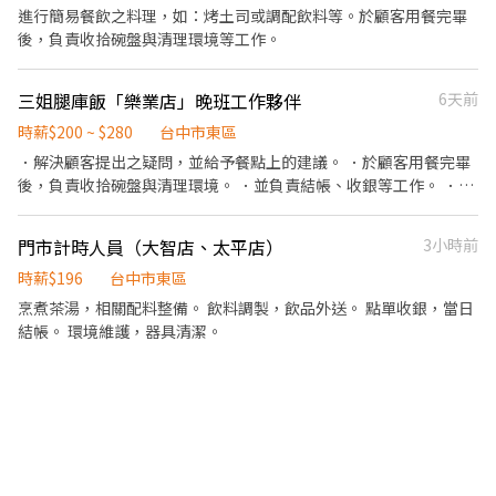
地，以及主管面談協商後為主，即應徵店鋪與錄取店鋪可能存在差
進行簡易餐飲之料理，如：烤土司或調配飲料等。於顧客用餐完畢
異】 ☆☆☆阿爾法戰隊熱血招募中！☆☆☆ ★★北中南全面展店，
後，負責收拾碗盤與清理環境等工作。
上半年狂開 13 家、下個月再衝 20 家！★★ ◎◎全力衝刺中的阿爾
法，需要你的加入！ ★☆加入我們，戰力全開！☆★ 若你認同我們
三姐腿庫飯「樂業店」晚班工作夥伴
6天前
的理念，喜歡與人互動，具備親切友善及貼心的人格特質， 對餐飲
充滿熱誠，客人臉上的滿意笑容是你的成就感來源，那你非常適合
時薪$200 ~ $280
台中市東區
成為我們的夥伴！ 【薪資待遇】 時薪 230 元，穩穩入袋。 每個月
．解決顧客提出之疑問，並給予餐點上的建議。 ．於顧客用餐完畢
只要上滿 100 小時，多拿 1,000 元排班獎勵金； 衝到 120 小時，直
後，負責收拾碗盤與清理環境。 ．並負責結帳、收銀等工作。 ．處
接加碼 3,000 元！ 工作半年後，特休假也會按比例給你，好好休息
理烹飪前與烹飪中之準備工作與其他餐廳相關事務。 ．負責洗、
也是我們在乎的事。 【你會做什麼？】 ◆ 外場－餐飲服務生 基本
剝、削、切各種食材。 ．負責清理工作環境、設備和餐具。 ．準備
工作： 迎接客人、帶位、提供用餐服務 送餐、確認出餐品質、協助
門市計時人員（大智店、太平店）
3小時前
不同餐點所需要的食材。 ．協助測量食材的容量與重量。 ．負責擺
菜口 結帳收款 進階工作（時薪多 +5 元）： 4. 協助處理客人意見與
盤、打包外帶服務。
時薪$196
台中市東區
反應 5. 主管交辦事項 ◆ 內場－餐廚助手 基本工作： 打菜備料、切
烹煮茶湯，相關配料整備。 飲料調製，飲品外送。 點單收銀，當日
菜、處理根莖類食材 出餐擺盤、麵手、順麵 燒鳥區備料協助（雞湯
結帳。 環境維護，器具清潔。
桑品牌） 協助出餐（需操作切肉機及刀具） 洗碗、清潔洗區、刷地
進階工作（時薪多 +5 元）： 6. 每日食材叫貨 7. 主管交辦事項 【適
合這樣的你】 ✔ 可以配合排班、接受輪班 ✔ 工作需要長時間站立沒
問題 ✔ 喜歡餐飲、樂於付出 【班別時段】 早班（內外場）：10:00
–15:00 晚班（內外場）：18:00–22:30 全日班（內外場）：11:30–
22:30 ※ 以上僅為概略時段，確切上班時間由店主管安排 【應徵方
式很簡單！】 1️⃣ 按下「應徵」，填寫基本資料，我們會有專人幫你