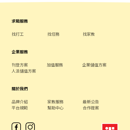
審核履歷。 2️⃣ 通過後，會有人主動聯繫你（電話或訊息），安排面
談時間，記得留意喔！ 3️⃣ 錄取了！我們再告訴你報到的所有細節。
另外，為了保障大家的健康與安全，報到時需要附上【新進及餐飲
供膳人員體檢報告】，這點請先留意。 〝 面試前，先來吃一頓！〞
求職服務
我們相信，喜歡這份工作的人，一定也會喜歡我們的餐點。 只要收
到面試邀約，就能拿到一張【品牌餐飲體驗券】（滿額折抵）， 讓
找打工
找任務
找家教
你在正式加入前，先感受一下阿爾法的溫度與美味。 體驗券連結：
https://ocard.co/event/coupon/KeGYwd 歡迎加入阿爾法大家
庭！我們在這裡等你 🙌
企業服務
刊登方案
加值服務
企業儲值方案
人派儲值方案
關於我們
品牌介紹
家教服務
最新公告
平台規範
幫助中心
合作提案