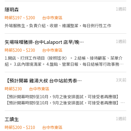
算，重視員工的辛勤付出 ▪計畫拓展全台灣，讓更多人有機會品
薪資照舊計算 ⭕招募條件 ▪職前教育訓練，歡迎無經驗者加入!! ▪
嚐美味平價壽司，致力成為頂尖品牌
隱玥森
1週前
歡迎二度就業、外籍學生、實習簽約、寒暑假打工 ▪彈性排班：請
於面試時與主管確認班表 ⭕工作內容 ▪內場 商品進貨、準備、整
時薪$197 ~ $200
台中市東區
理→料理製作→提供餐點→餐具清洗→庫存盤點、出貨 等 ⭕獎金福
外場服務生，負責介紹、收銀、維護整潔，每日例行性工作
利 ▪生日禮券 ▪不定期活動競賽獎金 ▪一年4次考核及調薪 ▪加班
費5分鐘為單位計算 ⭕企業魅力 ▪「以人為本」注重團隊合作及交
矢場味噌豬排-台中Lalaport 店早/晚班兼職人員
1週前
流，採納同仁的意見，提升參與感 ▪除學習到日本商業禮儀、衛生
知識及專業的烹飪技巧，還可接觸店鋪的經營管理，例如：成本控
時薪$200 ~ $230
台中市東區
管及數據分析等專業知識 ▪升遷快速且制度完善，依努力及成果將
1.開店、打烊工作項目（按照班次）。 2.結帳、接待顧客、菜單介
有升遷加薪的機會 ▪享有完善的福利制度，加班費為5分鐘為單
紹。 3.店內環境清潔。 4.盤點、營業日報、每日結帳等行政事務。
位計算，重視員工的辛勤付出 ▪計畫拓展全台灣，讓更多人有機
5.餐點製作、備料。 6.主管交辦事宜。 【工作時間】 應徵時段：早
會品嚐美味平價壽司，致力成為頂尖品牌
班．晚班．假日班 彈性排班時段：9:00~22:00(時間可與主管討論)
【預計開幕 雞湯大叔 台中站前秀泰】時薪230元＋排班獎勵金最高3,000元
3天前
(時間排班依店鋪營運狀況,會有增減調整) 【公司福利】 提供員工餐
時薪$230
飲優惠 【兼職時薪】 200~230元
台中市東區
【預計開幕時間9至10月，9月之後安排面試，可接受者再應徵】
【預計開幕時間9至10月，9月之後安排面試，可接受者再應徵】
【預計開幕時間9至10月，9月之後安排面試，可接受者再應徵】
【上班地點按居住地，以及主管面談協商後為主，即應徵店鋪與錄
工讀生
1週前
取店鋪可能存在差異】 【上班地點按居住地，以及主管面談協商後
為主，即應徵店鋪與錄取店鋪可能存在差異】 【上班地點按居住
時薪$200 ~ $210
台中市東區