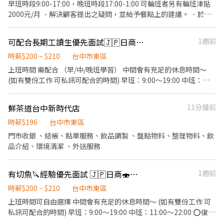
剝、削、切各種食材。 ．負責清理工作環境、設備和餐具。 ．準備
上僅為概略時段，確切上班時間由店主管安排 【應徵方式很簡
早班時段9:00-17:00，晚班時段17:00-1:00 可輪班者另有輪班津貼
不同餐點所需要的食材。 ．協助測量食材的容量與重量。 ．負責擺
單！】 1️⃣ 按下「應徵」，填寫基本資料，我們會有專人幫你審核履
2000元/月 ．解決顧客提出之疑問，並給予餐點上的建議。 ．於顧
盤、打包外帶服務。 【營業時間】：11:00–2100 【聯絡方式】：
歷。 2️⃣ 通過後，會有人主動聯繫你（電話或訊息），安排面談時
客用餐完畢後，負責收拾碗盤與清理環境。 ．並負責結帳、收銀等
04 3509 7324 【上班地址】：臺中市東區臺灣大道一段1號美食街
間，記得留意喔！ 3️⃣ 錄取了！我們再告訴你報到的所有細節。 另
工作。 ．處理烹飪前與烹飪中之準備工作與其他餐廳相關事務。 ．
可配合長期工讀生優先面試🇯🇵日商🍣壽司郎-台中遠雄店
1週前
A8櫃位 我們工作時間彈性可以作調整與配合，所以非常歡迎 1. 二度
外，為了保障大家的健康與安全，報到時需要附上【新進及餐飲供
負責洗、剝、削、切各種食材。 ．負責清理工作環境、設備和餐
就業或是想兼具工作與照顧家庭者. 2. 想要重新找回職場的成就感與
膳人員體檢報告】，這點請先留意。 〝 面試前，先來吃一頓！〞 我
具。 ．準備不同餐點所需要的食材。 ．協助測量食材的容量與重
時薪$200 ~ $210
台中市東區
自信心者. 3. 想轉業想轉職沒有方向者. 4. 對餐飲有理想且想自我挑
們相信，喜歡這份工作的人，一定也會喜歡我們的餐點。 只要收到
量。 ．負責擺盤、打包外帶服務。
上班時間 需配合 （早/中/晚班學習） 中間會有充足的休息時間～
戰者. 歡迎加入我們的大家庭👍一起向成功的道路上衝衝衝💪 有意者
面試邀約，就能拿到一張【品牌餐飲體驗券】（滿額折抵）， 讓你
(如有雙份工作 可私訊可配合的時間) 早班：9:00～19:00 中班：
可於營業時間內致電或備履歷親洽面談喔~ 🚫短期勿擾🚫無誠勿擾
在正式加入前，先感受一下阿爾法的溫度與美味。 體驗券連結：
11:00～22:00 晚班：13:00～23:30 ⭕復職同仁大歡迎 離職未滿三
🙏非常感謝
https://ocard.co/event/coupon/KeGYwd 歡迎加入阿爾法大家
個月者享有: ▪年資累計 ▪體檢費用補助 ▪薪資照舊計算 ⭕招募條
庭！我們在這裡等你 🙌
鮮茶道台中新時代店
11分鐘前
件 ▪職前教育訓練，歡迎無經驗者加入!! ▪歡迎二度就業、外籍學
生、實習簽約、寒暑假打工 ▪彈性排班：請於面試時與主管確認班
時薪$196
台中市東區
表 ⭕工作內容 ▪外場 帶客入座→介紹、服務→商品提供→食材補
門市收銀 、結帳、點單服務、飲品調製 、盤點物料、整理物料、飲
充→確認結帳金額→收銀結帳 等 ▪內場 商品進貨、準備、整理→料
品介紹、環境清潔 、外送服務
理製作→提供餐點→餐具清洗→庫存盤點、出貨 等 ⭕獎金福利 ▪
生日禮券 ▪不定期活動競賽獎金 ▪一年4次考核及調薪 ▪加班費5
有切魚🔪經驗優先面試 🇯🇵日商🍣壽司郎-台中遠雄店
1週前
分鐘為單位計算 ⭕企業魅力 ▪「以人為本」注重團隊合作及交流，
採納同仁的意見，提升參與感 ▪除學習到日本商業禮儀、衛生知識
時薪$200 ~ $210
台中市東區
及專業的烹飪技巧，還可接觸店鋪的經營管理，例如：成本控管及
上班時間可自由選擇 中間會有充足的休息時間～ (如有雙份工作 可
數據分析等專業知識 ▪升遷快速且制度完善，依努力及成果將有升
私訊可配合的時間) 早班：9:00～19:00 中班：11:00～22:00 ⭕復職
遷加薪的機會 ▪享有完善的福利制度，加班費為5分鐘為單位計
同仁大歡迎 離職未滿三個月者享有: ▪年資累計 ▪體檢費用補助 ▪