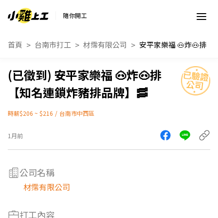
隨你開工
首頁
台南市打工
材霈有限公司
安平家樂福 🐽炸🐽排【知名
安平家樂福 🐽炸🐽排
【知名連鎖炸豬排品牌】🥓
時薪$206 ~ $216
/
台南市中西區
1月前
公司名稱
材霈有限公司
打工內容