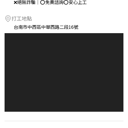
❌絕無詐騙｜⭕️免費諮詢⭕️安心上工
打工地點
台南市中西區中華西路二段16號