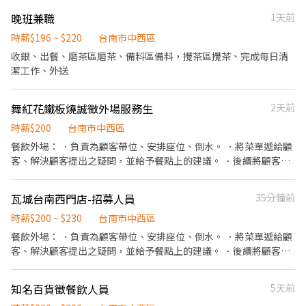
Pizza、炸物及各式熟食，等你一起製作！ 工作內容： 使用蒸烤箱
晚班兼職
1天前
製作便當、烤物等商品 餐點組裝、包裝及商品陳列 食材前置準備與
品質管理 維持工作環境清潔及食品衛生 如果你喜歡動手做料理、享
時薪$196 ~ $220
台南市中西區
受團隊合作，歡迎加入 LOPIA，一起打造美味商品，迎接新店開
收銀、出餐、磨茶區磨茶、備料區備料，攪茶區攪茶、完成每日清
幕！
潔工作、外送
舞紅花鐵板燒誠徵外場服務生
2天前
時薪$200
台南市中西區
餐飲外場： ．負責為顧客帶位、安排座位、倒水。 ．將菜單遞給顧
客、解決顧客提出之疑問，並給予餐點上的建議。 ．後續將顧客點
餐訊息通知廚房做餐。 ．於顧客用餐完畢後，負責收拾碗盤與清理
環境。 ．並負責結帳、收銀等工作。 ．負責擺盤、打包外帶服務。
瓦城台南西門店-招募人員
35分鐘前
時薪$200 ~ $230
台南市中西區
餐飲外場： ．負責為顧客帶位、安排座位、倒水。 ．將菜單遞給顧
客、解決顧客提出之疑問，並給予餐點上的建議。 ．後續將顧客點
餐訊息通知廚房做餐，或可進行簡易餐飲之料理，如：烤土司或調
配飲料等。 ．於顧客用餐完畢後，負責收拾碗盤與清理環境。 ．並
知名百貨徵餐飲人員
5天前
負責結帳、收銀等工作。 ．負責擺盤、打包外帶服務。