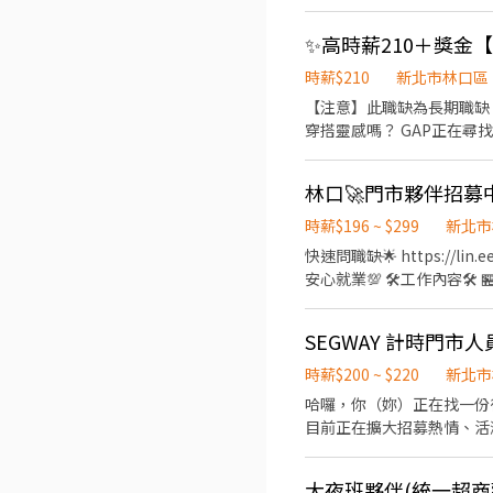
✨高時薪210＋獎金
時薪$210
新北市林口區
【注意】此職缺為長期職缺，
穿搭靈感嗎？ GAP正在
與 • 主動接待顧客，提供
場整潔與陳列，打造舒適購物
興趣 ✔ 樂於學習商品知識與
元 💰 季度業績獎金 💰 店
時薪$196 ~ $299
新北市
22:00（依百貨營業時間）
快速問職缺🌟 https://lin.e
（07:00）或晚班（23:00）作
安心就業💯 🛠️工作內容
尚、熱愛與人交流，歡迎加
🕰️上班時間🕰️ 🏪有人店
提供早、午、晚、夜班日(排班 
SEGWAY 計時門市
30000/月 ◆苗栗以南、基
其餘地區196/時+區域津貼(
時薪$200 ~ $220
新北市
時+津貼($33~$68) ◆其餘
哈囉，你（妳）正在找一份很
教育訓練 🏫智取店 ★油資、維修
目前正在擴大招募熱情、活
話:☎️0909920285☎️ 找 A
能產業有興趣，請一定要聯繫我們，給我們一個彼此認識的機
作內容】 銷售服務： 1.
大夜班夥伴(統一超