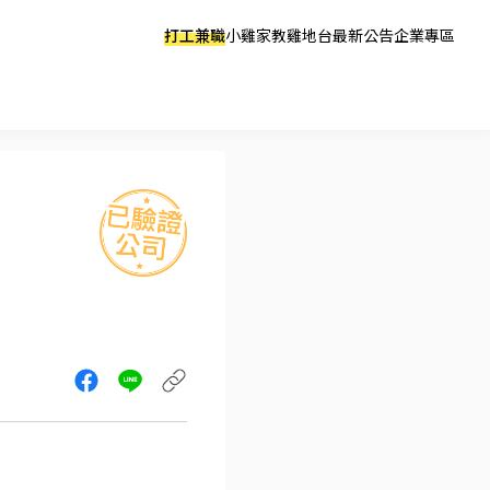
打工兼職
小雞家教
雞地台
最新公告
企業專區