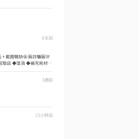
6天前
 + 截圖職缺🤩 🈚️詐騙🈚️💯
3週前
貼) ◆台北209/
23小時前