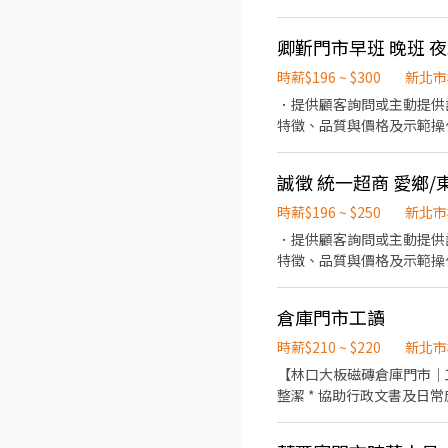
卿斳門市早班 晚班 
時薪$196 ~ $300
新北市
．提供顧客詢問或主動提供
特徵、品質與價格及示範操
誠徵 統一超商 愛鄉/
時薪$196 ~ $250
新北市
．提供顧客詢問或主動提供
特徵、品質與價格及示範操
當天結束營業前，統計銷售
倉庫門市工讀
時薪$210 ~ $220
新北市
【林口大板磁磚倉庫門市｜工讀人員】 工作內容： * 協助接待來店客戶 * 協助帶客人介紹
整潔 * 協助行政文書及日常庶務 * 其他主管交辦事項 工作地點： * 
有責任感 * 因地點交通較