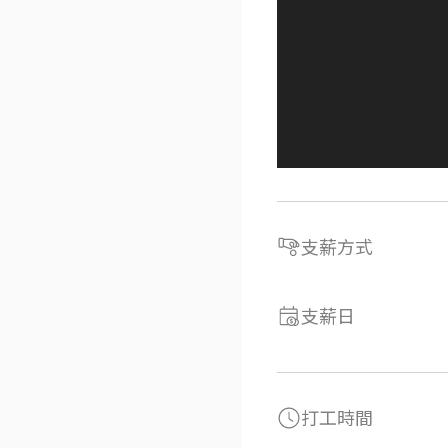
支薪方式
支薪日
打工時間