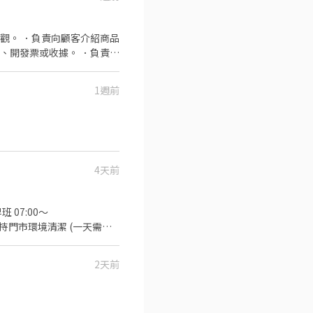
手續。 售後服務：
諮詢。 維修保養：
. 定期檢查、維護環境及展示
觀。 ．負責向顧客介紹商品
、開發票或收據。 ．負責在
1週前
4天前
 07:00～
、理貨、維持門市環境清潔 (一天需跑
 智取店 新北市林口
2天前