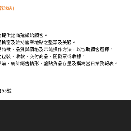
環球店)
動提供諮商建議給顧客。
理櫥窗及維持營業地點之整潔及美觀。
品特徵、品質與價格及示範操作方法，以協助顧客選擇。
之包裝、收款、交付商品、開發票或收據。
業前，統計銷售情形、盤點貨品存量及撰寫當日業務報表。
55號