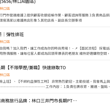
656/林口AI園區)
林口區
執行門市營運維護 2.提供顧客收銀結帳作業、顧客諮詢等服務 3.負責商
與環境清潔以維護商店形象 5.其他店長、副店長交辦事項
時薪｜彈性排班
林口區
我嗎？加入我們，讓工作成為你的時尚秀場！ - 📌【面試流程】 採電話面試
容】 用熱情服務，讓每位客人都成為回頭率爆表的老朋友 維持舒適購物空間
行單品 邀請顧客加入GAP會員與顧客分享優惠活動 - 🌈【你是不是我
自我 擅長溝通，跟顧客和同事都能愉快互動 願意傾聽、分享，讓客人都感
期【不限學歷/兼職】快速錄取TO
時間你做主】 💰 時薪196-215 元 🕒 排班彈性，可配合學校課程，週六
 每次至少排 4 小時，每週至少 20 小時 - 🧡還等什麼？用你的時尚態度，加入
林口區
出你的職場時尚吧！✨
班】、【不綁約且彈性工時】 非常熱烈歡迎，主動投遞，我會馬上與您聯絡！！！
--------------------------------------- 工作內容： 1.負責包裹收寄
供顧客接待、收銀結帳等服務 4.維持門市作業區環境、清潔維護作業 5.可配合調
----------------------- <有人店> 【早班】 (早4)1100-1500 (早6)1100-1730 【午班】
☆高時薪250☆【高端商務旅行品牌：林口三井門市長期PT】| RFS_289