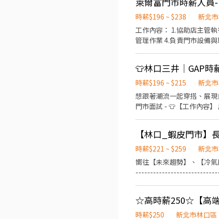
萊爾富門市時薪人員-(5
時薪$196 ~ $238
新北市
工作內容： 1.協助店主管
管理作業 4.負責門市設備
👕林口三井｜GAP
時薪$196 ~ $215
新北市
想跟著潮流一起穿搭、展現自
門市面試 - 👕【工作內
上架與補貨，搶先體驗最新流
熱情，享受在快節奏中展現
【林口_蝦皮門市】長
成長且抗壓性佳 - ⏰【你的
班 14:00-23:30 👉
時薪$221 ~ $259
新北市
履歷，來 GAP 一起穿搭
嚮往【未來趨勢】、【冷氣房上
--------------------
上架排面、進貨、補貨 3.提
-----------------------------------------
(午4)1500-1900 【晚班】 (晚4)1845-2245 (晚6)1615-2245 【假日】 (早8)11:00-19:30、(早6)11:00-17:30 (晚8)14:15-22:45、
(晚6)14:15-20:45 *上班時間依門市安排為主" 【整天】 (早8)1100-1930 (晚8)1415-2245 ---------------------------------------
時薪$250
新北市林口區