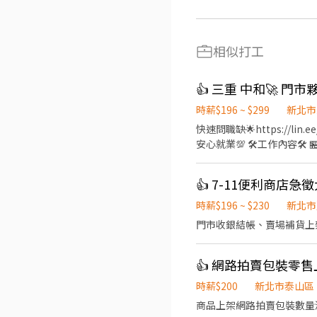
相似打工
時薪$196 ~ $299
新北市
快速問職缺🌟https://lin.e
安心就業💯 🛠️工作內容🛠️ 🏪有人店 ◆收銀(pos機操作) ◆接待客人、銷售商品 ◆包裹寄收、盤點 🏫智取店 ◆理貨 ◆補充耗材
🕰️上班時間🕰️ 🏪有人店 ◆固定早/午/晚班/假日班（4~7.5 小時不等）。 一週配合 3-5 天（含六日）。 🏫智取店(固定早晚班) ◆
提供早、午、晚、夜班日(排班 2-5 小時)選擇極其彈性。 一週配合
30000/月 ◆苗栗以南、基隆地區 29500/月 ★兼職、假日班 ※獎金各區不同，個別面試可問 ◆台北201/時+區域津貼($5~$45) ◆
其餘地區196/時+區域津貼($
時薪$196 ~ $230
新北市
時+津貼($33~$68) ◆其餘地區204/時+津貼($8~$83) ‼️工作需求‼️ ★需支援附近門市 🎉工作福利🎉 🏪有人店 ★固定班別 ★完整
門市收銀結帳、賣場補貨上
教育訓練 🏫智取店 ★油資、維修補貼 ★固定班別 ★完整教育訓練 快速問職缺🌟https://lin.ee/pYnTA8M🌟 連絡電
話:☎️0909920285☎️ 找 A
👍 網路拍賣包裝零
時薪$200
新北市泰山區
商品上架網路拍賣包裝數量