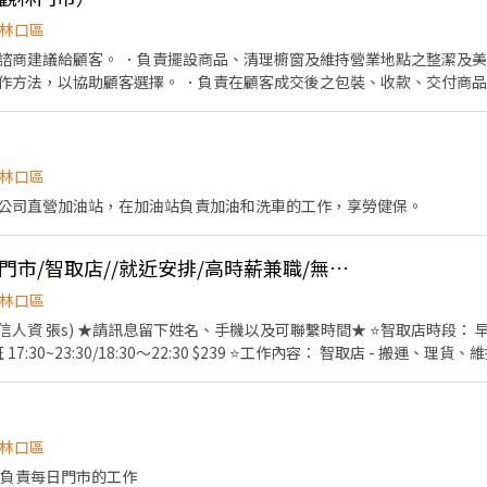
，並根據顧客需求推薦合適的產品。 3. 協助顧客辦理購買、付款及交車等相關
明，包括產品使用說明、保固維修、定期保養等。 2. 處理顧客的售後服務相關線上
林口區
安裝、保養等相關作業。 2. 協助處理產品維修案件，包括收件、送件等。 3
諮商建議給顧客。 ．負責擺設商品、清理櫥窗及維持營業地點之整潔及美
作方法，以協助顧客選擇。 ．負責在顧客成交後之包裝、收款、交付商品
 對綠能電動產品有興趣，願意主動學習相關知識。 3. 能搬運重物。
情形、盤點貨品存量及撰寫當日業務報表。
林口區
公司直營加油站，在加油站負責加油和洗車的工作，享勞健保。
林口晴空/蝦皮店到店門市/智取店//就近安排/高時薪兼職/無經驗
林口區
(優信人資 張s) ★請訊息留下姓名、手機以及可聯繫時間★ ⭐智取店時段： 早班
19 晚班 17:30~23:30/18:30～22:30 $239 ⭐工作內容： 智取店 - 搬運
 : 排休制 - 須配合排班、兼依門市與個人可配合時段 ⭐職缺分店請挑選 林口晴空 -
路二段628號1樓 新北市，台北市，桃園都可以安排的喲，都
林口區
 負責每日門市的工作