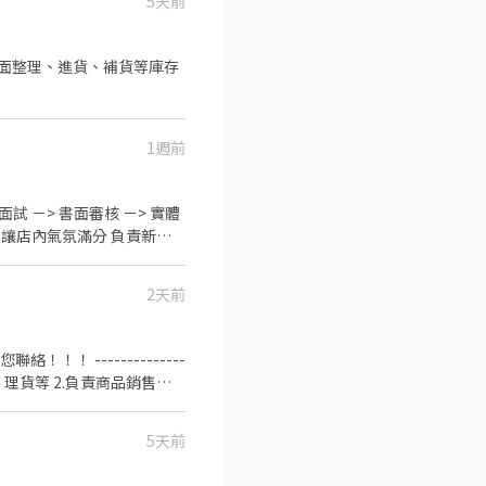
5天前
品排面整理、進貨、補貨等庫存
1週前
 －> 書面審核 －> 實體
，讓店內氣氛滿分 負責新品
們在找的人？】 對服飾有滿滿
受到貼心服務 樂於學習與
2天前
日需能配合早晚排班。 - 晚
我們，一起嗨翻GAP！ 趕快投遞
 --------------
、搬運、盤點、理貨等 2.負責商品銷售、
店、支援佳 ---------
5天前