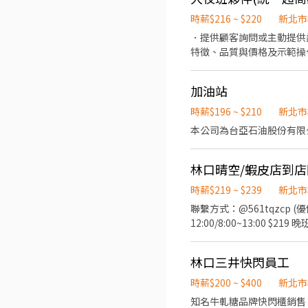
提供顧客專業的產品諮詢與建議
1. 提供顧客產品售後服務說
時薪$216 ~ $220
新北市
1. 學習並執行電動產品的
．提供顧客詢問或主動提供
產品。 其他： 1. 協助出貨、打包、理貨等相關作業。 2. 完成主管交辦的其他事項。 特質： 1. 活潑開朗、親切有禮，具備良好的
特徵、品質與價格及示範操
溝通能力及服務熱忱。 2.
當天結束營業前，統計銷售
加油站
時薪$196 ~ $210
新北市
本公司為台亞石油股份有限
時薪$219 ~ $239
新北市
聯繫方式：@561tqzcp 
12:00/8:00~13:00 $2
點3~5間智取店) ⭐ 休假福利
區文化三路一段39巷110號1樓 林口仁愛 - 智取店 新北市林口區仁愛
林口三井快閃員工
可就近安排門市
時薪$200 ~ $400
新北市
知名牛軋糖品牌快閃櫃銷售