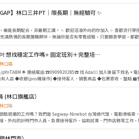
【GAP】林口三井PT｜限長期｜無經驗可 ✨
需能長期配合，非暑期工讀。 ✨ 歡迎活潑外向的你加入 ✨ 喜歡流行穿
尋找充滿熱情的長期兼職夥伴，無論你是否有零售經驗，只要願意學習，都歡迎
商品介紹與穿搭建議 • 協助商品銷售、收銀結帳及包裝服務 • 商品整理、
環境 • 提供顧客專業且友善的購物體驗 ✦ 我們希望你 ✔ 熱情活潑，喜
林口🚀門市夥伴招募中! 想找穩定工作嗎⭐ 固定班別＋完整培訓＋油資補貼！
銷售技巧 ✔ 具團隊合作精神與責任感 ✔ 無經驗可，有服務業或銷售經驗更佳 
鋪競賽獎勵 💰 夜班津貼 💰 優良員工獎勵 💰 服務期滿享有年假時數 ✦ 排班需求
林口區
、假日需配合排班 ⏰ 每次排班至少4小時 ⏰ 每週可提供20小時以上佳 
e/pYnTA8M 🌟 連絡電話:☎️0909920285☎️ 找 Ada🙋‍♀️ 加入後留下姓名 + 電
業 📍 工作地點 MITSUI OUTLET PARK林口 新北市林口區南勢里文化三路一段35
️ 🏪有人店 ◆收銀(pos機操作) ◆接待客人、銷售商品 ◆包裹寄收、盤點 
入GAP團隊，一起為顧客創造更棒的購物體驗！
 ◆固定早/午/晚班/假日班（4~7.5 小時不等）。 一週配合 3-5 天（含六日）
2-5 小時)選擇極其彈性。 一週配合 3-5 天（含六日）。 💰薪資💰 
人員 (林口旗艦店）
隆地區 29500/月 ★兼職、假日班 ※獎金各區不同，個別面試可問 ◆台北201/
$5~$45) 🏫智取店 ※獎金各區不同，個別面試可問(津貼包含區域，班別，
林口區
地區204/時+津貼($8~$83) ‼️工作需求‼️ ★需支援附近門市 🎉工作福利🎉
酷很潮的工作嗎？我們是 Segway-Ninebot 台灣總代理，電動滑板
補貼 ★固定班別 ★完整教育訓練 快速問職缺🌟 https://lin.ee/pYnTA
潑、外向的計時門市人員，負責接待客戶、協助試乘、門市店務等工作，
da🙋‍♀️ 加入後留下姓名 + 電話 + 截圖職缺🤩 🈚️詐騙🈚️💯安心就業💯
會。 ****有銷售激勵獎金**** ****有達成時數獎金**** 【主要工
 負責門市的綠能電動產品（電動滑板車、卡丁車等）銷售，向顧客介紹產品特
商觀林門市）