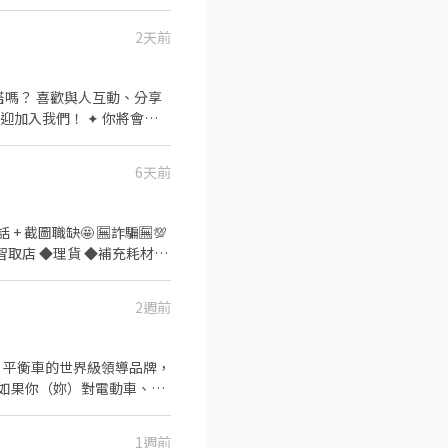
2天前
搭嗎？ 喜歡與人互動、分享
加入我們！ ✦ 你將會參
補貨及庫存管理 • 維護賣
歡與人互動 ✔ 對服飾穿搭有
6天前
✦ 薪資福利 💰 時薪210
 ⏰ 營業時間 10:30－
⏰ 偶有進貨需求，需配合早班
話 + 截圖職缺🤩 🈚️詐騙🈚️💯
6號 如果你喜歡時
🏫智取店 ◆理貨 ◆補充耗材
。 🏫智取店(固定早晚班) ◆
🏪有人店 ◆新竹以北，宜蘭地區
2週前
時+區域津貼($5~$45) ◆
交通三項津貼) ◆台北209/
 🏪有人店 ★固定班別 ★完整
車、平衡車的世界級領導品牌，
8M 🌟 連絡電
如果你（妳）對電動車、綠
色、功能及使用方式。 2.
1週前