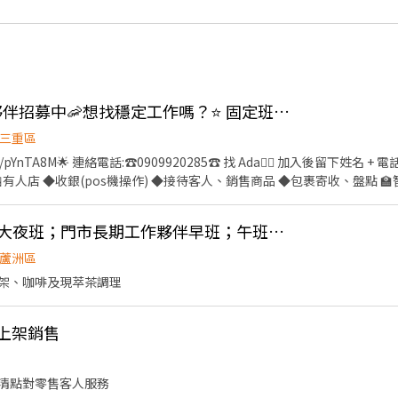
👍 三重 中和🚀 門市夥伴招募中🦐想找穩定工作嗎？⭐ 固定班別＋完整培訓＋油資補貼！
三重區
e/pYnTA8M🌟 連絡電話:☎️0909920285☎️ 找 Ada🙋‍♀️ 加入後留下姓名 + 電話
 3-5 天（含六日）。 💰薪資💰 🏪有人店 ◆新竹以北，宜蘭地區
👍 7-11便利商店急徵大夜班；門市長期工作夥伴早班；午班；大夜班
5~$45) 🏫智取店 ※獎金各區不同，個別面試可問(津貼包含區域，班別，交通三項津
蘆洲區
架、咖啡及現萃茶調理
da🙋‍♀️ 加入後留下姓名 + 電話 + 截圖職缺🤩 🈚️詐騙🈚️💯安心就業💯
售上架銷售
清點對零售客人服務