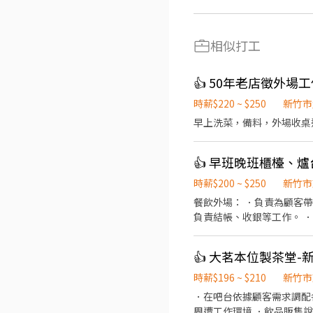
相似打工
👍 50年老店徵外
時薪$220 ~ $250
新竹市
早上洗菜，備料，外場收桌
👍 早班晚班櫃檯、
時薪$200 ~ $250
新竹市
餐飲外場： ．負責為顧客
負責結帳、收銀等工作。 
和餐具。 ．協助測量食材
👍 大茗本位製茶堂
時薪$196 ~ $210
新竹市
．在吧台依據顧客需求調配
周遭工作環境 ．飲品販售