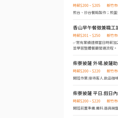
時薪$200 ~ $205
新竹市
煎台、炒台餐點製作；煎蛋
時薪$201 ~ $250
新竹市
✅常有業績達標當日時薪加20-70元 我們正在找尋下一位一起築夢的夥伴！ 工作內容｜ 點餐接待
並學習整體餐廳營運流程。 
供｜ ・從零教起，全心栽
房料理醃製配方、原物料採
柴寮披薩 外場.披薩
人，一起走得遠又穩 我們期待的你｜ ・對餐飲有興趣，想深入了解店務運作 ・細心、有責任感，願意長期配合 ・平日或假日皆
可排班，重視團隊合作 ・不怕挑戰，對未來有想法、有行動力
時薪$200 ~ $220
新竹市
開班作業.接待客人.飲品咖啡
柴寮披薩 平日.假日
時薪$200 ~ $220
新竹市
開班前置準備.備料.器具碗