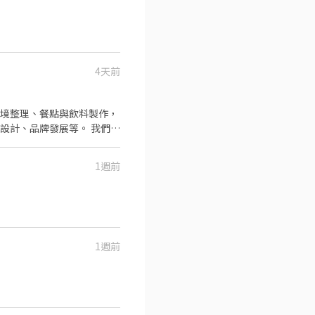
4天前
、品牌發展等。 我們提
含店面規劃、菜單設計、私
餐飲業有熱情、有開店夢想的
1週前
1週前