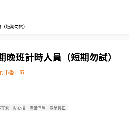
員（短期勿試）
期晚班計時人員（短期勿試）
竹市香山區
事可愛
點心櫃
團體保險
畢業轉正