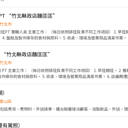
班PT “竹北縣政店麵匡匡”
竹北市
班PT 兼職人員 主要工作： （每日依照排班負責不同工作項目） 1. 早班開
備。 4. 盤點及製作庫存的食材與原料。 5. 收桌、環境及營業用品清潔作業。
 8. 結帳、收銀等工作。 9. 環境衛生維護及食品安全管理。 10.依照人力
無經驗可，著重在有衛生觀念、耐心、細心，不怕餐飲及繁複工作。 詳
PT “竹北縣政店麵匡匡”
歡餐飲工作的夥伴加入。
竹北市
出餐品質控管。 3.
及製作庫存的食材與原料。 5. 收桌、環境及營業用品清潔作業。 6. 店舖周遭與
收銀等工作。 9. 環境衛生維護及食品安全管理。 10.依照人力需求排班。 
、細心，不怕餐飲及繁複工作。 詳細可面談討
期）
的夥伴加入。
香山區
容包括煮茶、煮物料、外送接單、櫃台點餐接洽顧客、泡製飲品、外送，
要有駕照）