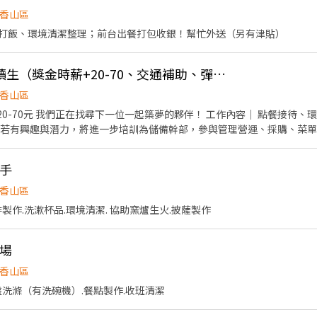
香山區
打飯、環境清潔整理；前台出餐打包收銀！幫忙外送（另有津貼）
香山早午餐徵兼職工讀生（獎金時薪+20-70、交通補助、彈性排班、全、兼職）
香山區
、環境整理、餐點與飲料製作，
若有興趣與潛力，將進一步培訓為儲備幹部，參與管理營運、採購、菜單設計
培 ・無經驗可，只要你願意學，我們願意教 ・老闆親自傳授開店經驗：包
購等 ・透明制度，表現優異者可參與分紅制度，一起共享成果 ・適合對
助手
 #長期夥伴 #平日班 #假日班 #儲備幹部 #分紅制度 #學習開店 #無
香山區
經驗可 #從零開始 #成就夢想 有興趣歡迎私訊聊聊，讓我們一起打造溫暖又有理想的工作環境！
製作.洗漱杯品.環境清潔. 協助窯爐生火.披薩製作
內場
香山區
盤洗滌（有洗碗機）.餐點製作.收班清潔