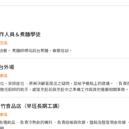
場工作人員＆煮麵學徒
北區
送餐。 煮麵師傅站前台煮麵，需要培訓。
爐台外場
東區
帶位、安排座位 ．將解決顧客提出之疑問，並給予餐點上的建議。 ．負責
．擔任廚師的助手，處理烹飪前與烹飪中之準備工作與其他餐廳相關事務。
的容量與重量。 ．打包外帶服務。
-新竹食品店（早班長期工讀）
東區
各種飲品 ．負責冷熱飲的備料 ．負責結帳與收銀，盤點及整理現金收據 
說明