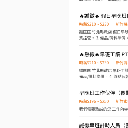
🔥誠徵🔥 假日早晚
時薪$210 ~ $230
新竹縣
麵匡匡 竹北縣政店 假日早晚
質控管。 3. 備品/備料準
。 7. 餐飲銷售及顧客服務。
作、注重整潔/美味餐食。 12.激勵獎金、享受美味供餐。 
🔥熱徵🔥早班工讀 
細可面談討論，誠懇招募喜
時薪$210 ~ $230
新竹縣
麵匡匡 竹北縣政店 早班工讀 PT 主要工作： （每日依照排班負責不同工作項目） 1. 早班開班。 2. 餐點製作與
備品/備料準備。 4. 盤點
售及顧客服務。 8. 結帳、
美味餐食。 12.激勵獎金、享受美味供餐。 無經驗可，著重在有衛生觀念、耐心
早晚班工作伙伴（長
論，誠懇招募喜歡餐飲工作
時薪$196 ~ $250
新竹市
我們需要熱誠的您 工作內
誠徵早班計時人員（