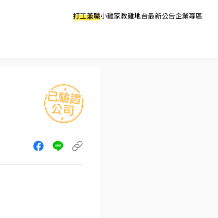
打工兼職
小雞家教
雞地台
最新公告
企業專區