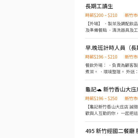
長期工讀生
時薪$200 ~ $210
新竹市
【外場】 ．製茶及調配飲品
早.晚班計時人員（長
時薪$196 ~ $210
新竹市
餐飲外場： ．負責為顧客製
煮茶。 ．環境整理。 外送
龜記🐢 新竹香山大
時薪$196 ~ $250
新竹市
【龜記新竹香山大庒店 誠徵門市夥伴】 在這裡，我們相信一杯好茶能帶來片刻的療癒。
歡與人互動的你， 一起把這份質感與溫度，傳遞給每一位顧
遇｜面議（享員工飲品福利） 📌 工作
495 新竹經國二餐廳 