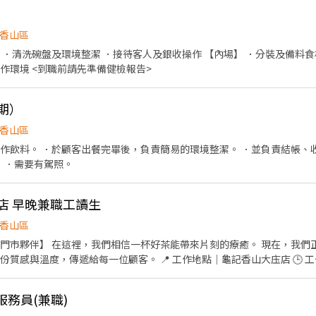
香山區
 ．清洗碗盤及環境整潔 ．接待客人及銀收操作 【內場】 ．分裝及備料食
及準備餐點 ．清洗器具及工作環境 <到職前請先準備健檢報告>
期）
香山區
作飲料。 ．於顧客出餐完畢後，負責簡易的環境整潔。 ．並負責結帳、收
： ．需要有駕照。
庒店 早晚兼職工讀生
香山區
 現在，我們正在尋找同樣熱愛飲品、喜
客。 📍 工作地點｜龜記香山大庒店 🕒 工作時間｜彈性排班 💰 薪資待
內容｜門市服務、飲品製作、環境維護、外送煮茶 ✨ 我們希望你： － 喜歡團隊合作，做事
細心負責 － 對飲品製作充滿好奇心 － 想在質感品牌中成長與學習 加
服務員(兼職)