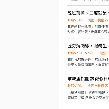
趟；外送趟次越多賺越多~~ ◆ 值班津貼：每小時20元(晉升組長後 ◆ 早、晚班津貼：23:00-07:00（每小時享有50-80元津貼 
健檢：任職滿一年起，公司提供年度健檢照顧你的健康 ◆ 保險
用餐折扣：兼職夥伴當日任職滿4小
我慶祝，生日當月我們提供你品牌禮卷 讓生日更有溫度 你過節
時薪$196
桃園市桃園區
贊助，每年職福會提供你旅遊
我們想找一起努力的夥伴喔!!! 摩斯漢堡🍔桃園中平店
包餐供餐送餐 / 維護客席環境 ❤️‍🔥內場 製作餐點 / 油炸點
+$5/次 ➠23:00～06:00加發早夜津貼+$45/時 每月7號領薪水 // 員工福利 ▪️
2個🆓 ▪️有勞 / 健保 ||
匠夯燒肉徵，服務生
一筆年終可以領 ▪️透明且完整的升遷制度 🎈徵求時段參考 ➖直接說出你可以的時間就對了 15:00
23:00、18:00-23:00 有意願面試 || 可詳細詢問 || 時
時薪$210 ~ $250
桃園市
本人帳戶 🎈我們都非常
我們找的就是你！無經驗可
外場人員這項職務，負責的
的建議。 ．後續將顧客點
．準備不同餐點所需要的食材
拿坡里桃園 誠徵假日
場人員這項職務，負責的工
時薪$196
桃園市桃園區
【福利制度】 🍕週排班制
費員工健檢 🍕符合勞基法享勞保、健保、勞退提撥 🍕
環境清潔 《外場》： ✅顧客接待 ✅收銀作業 ✅環境整潔 時數限制：最低60-160時小時 #需具備服務熱誠與責任感佳 #薪資轉帳
需具備永豐銀行帳戶 #需要