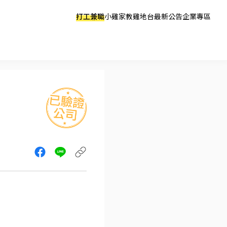
打工兼職
小雞家教
雞地台
最新公告
企業專區