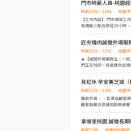
門市時薪人員-桃園經
時薪$196 ~ $246
桃園市
【工作內容】 門市現場工作(包括冰淇淋製作、
每週最少配合排班20小時，依各門
每個階段的學習訓練，來創造
課程) 【福利】 我們會依公司的經營成果，規劃員工福利讓夥伴和公司一起成長 1.保險制度：勞保、健保、團保(意外險)、職災
匠夯燒肉誠徵外場服
保險、退休金提撥6% 2.
員體檢) 4.其他：上班免
時薪$210 ~ $250
桃園市
🔥【誠徵外場服務生｜一起
們正在找的，就是像你這樣
擴大營運，誠徵外場夥伴加入我們
📌 地點：桃園市中正路8
見紅休 早安美芝城
護 協助營運流程順利進行 
訓 ✅ 可配合晚班、假日班
時薪$250 ~ $300
桃園市
工作環境！ 一起在炙熱的燒
餐飲外場： ．負責為顧客
顧客點餐訊息通知廚房做餐
環境。 ．並負責結帳、收
負責洗、剝、削、切各種食
拿坡里桃園 誠徵長
重量。 ．負責擺盤、打包
時薪$196
桃園市桃園區