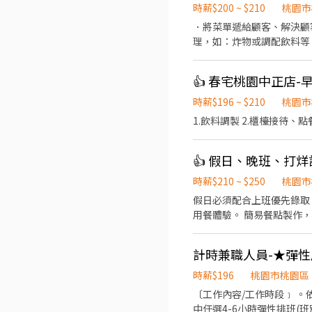
時薪$200 ~ $210
桃園市
．將菜單遞給顧客、解決顧
理，如：炸物或調配飲料等
任廚師的助手，處理烹飪前
設備和餐具。 ．準備不同
👍 春宅桃園中正店
時薪$196 ~ $210
桃園市
1.飲料調製 2.櫃檯接待、點
👍 假日、晚班、打烊計
時薪$210 ~ $250
桃園市
假日必須配合上班優先錄取 平日14:00 20:30可
計時兼職人員-★彈性周
時薪$196
桃園市桃園區
〔工作內容/工作時段﹞ 。依據訓練標準程序製作餐點；櫃台/外送服務、門市環境清維護(騎乘公司提供之外送車 。可於各班別
中任選4-6小時彈性排班(班別依據面試餐廳需求為主 ﹝薪資福利﹞ ★ 基本