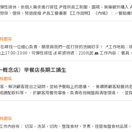
，彈性排休，依個人需求進行排班 🍕提供員工制服、圍裙，無需額外購入 
員工餐優惠 【工作說明】 《內場》： ✅餐點備製 ✅食材備料 ✅進貨盤點 ✅
做餐飲人員體檢
桃園區
正在尋找一位細心負責、願意與我們一起打拼的洗碗好手！ 📍工作地點：桃園
、晚上17:00-23:00，可彈性排班 💰 薪資待遇：210元起 👥 工作內容
助簡易廚務（如有需要） 【我們希望你是】 ✅ 不怕髒、不怕水，做事細心
尤佳 📞 有興趣請聯繫我們 📩 或私訊我們粉專了解更多詳情！ 加入我們
一概念店）早餐店長期工讀生
桃園區
顧客、解決顧客提出之疑問，並給予餐點上的建議。 ．後續將顧客點餐訊
或調配飲料等。 ．於顧客用餐完畢後，負責收拾碗盤與清理環境。 ．並負
手，處理烹飪前與烹飪中之準備工作與其他餐廳相關事務。 ．負責洗、剝、
。 ．準備不同餐點所需要的食材。 ．協助測量食材的容量與重量。 ．負
桃園區
工作內容有： 切菜，洗菜，切肉，整理食材，烹煮，控管每盤食材品質