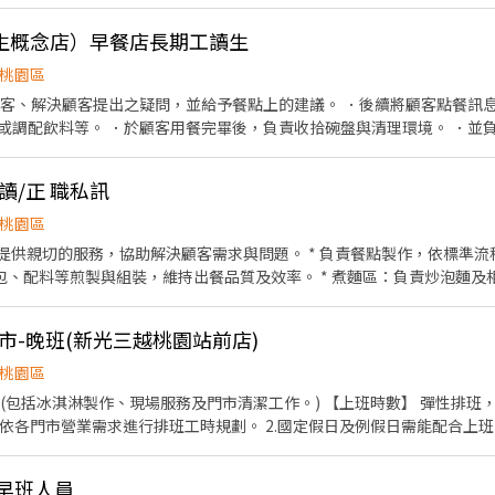
生概念店）早餐店長期工讀生
桃園區
顧客、解決顧客提出之疑問，並給予餐點上的建議。 ．後續將顧客點餐訊
或調配飲料等。 ．於顧客用餐完畢後，負責收拾碗盤與清理環境。 ．並負
手，處理烹飪前與烹飪中之準備工作與其他餐廳相關事務。 ．負責洗、剝、
。 ．準備不同餐點所需要的食材。 ．協助測量食材的容量與重量。 ．負
讀/正 職私訊
桃園區
麵包、配料等煎製與組裝，維持出餐品質及效率。 * 煮麵區：負責炒泡麵
材備料、庫存整理及食材保存。 * 清洗餐具、廚房器具及工作設備，維持廚房
餐環境。 * 配合團隊分工，共同完成每日營運及主管交辦事項。
市-晚班(新光三越桃園站前店)
桃園區
現場服務及門市清潔工作。) 【上班時數】 彈性排班，可配合學生課後時段需求 1.
市營業需求進行排班工時規劃。 2.國定假日及例假日需能配合上班。 【培訓規劃】 我們
顧客無與倫比的冰淇淋體驗 1.新進學習訓練(教室課程/實作課程訓練) 2
早班人員