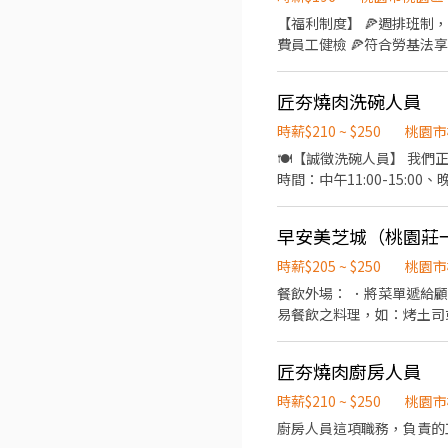
【福利制度】 🍕週排班制
費員工健檢 🍕符合勞基法享勞保、健保、勞退提撥 🍕
環境清潔 《外場》： ✅顧客接待 ✅收銀作業 ✅環境整潔 時數限制：最低60-160時小時 #需具備服務熱誠與責任感佳 #薪資轉帳
需具備永豐銀行帳戶 #需要
匠夯燒肉洗碗人員
時薪$210 ~ $250
桃園市
🍽️【誠徵洗碗人員】 我們
時間：中午11:00-15:00
整理 協助廚房環境清潔 協
上班不遲到 ✅ 可長期配合
早安美芝城（桃園莊
💪
時薪$205 ~ $250
桃園市
餐飲外場： ．將菜單遞給
易餐飲之料理，如：烤土司
飲內場： ．擔任廚師的助
清理工作環境、設備和餐具
匠夯燒肉廚房人員
時薪$210 ~ $250
桃園市
廚房人員這項職務，負責的