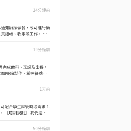
14分鐘前
息通知廚房做餐，或可進行簡
責結帳、收銀等工作。 餐
削、切各種食材。 ．負責
責擺盤、打包外帶服務。
19分鐘前
及相關餐點製作，掌握餐點品
整潔。 * 整理用餐區、擦
1天前
透過
.晉升訓練(時薪娛樂經理培訓
50分鐘前