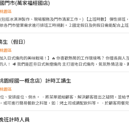
國門市(萬家福經國店)
桃園區
現場服務及門市清潔工作。) 【上班時數】 彈性排班，可配合學生課後時段需求 1.
市營業需求進行排班工時規劃。 2.國定假日及例假日需能配合上班。 【培訓規劃】 我們
顧客無與倫比的冰淇淋體驗 1.新進學習訓練(教室課程/實作課程訓練) 2
務生（假日）
休假制度：特休假、育嬰假、陪產假、家庭照顧假、生理假等等 3.健康相關
費享用冰淇淋、員工折扣、生日福利、三節禮金(品)、福委會福利
桃園區
加入日式燒肉的美味戰場！】🔥 你喜歡熱鬧的工作環境嗎？ 你擅長與人
的人！ 🥩 我們是匠夯日式無煙燒肉 主打道地日式燒肉，氣氛熱情活潑
的行列！ 【職缺內容】 📍職位：外場服務生 🕒 時間：11:00-23:00 
41號 【工作內容】 接待客人、安排座位 點餐、送餐、桌邊服務（如協助烤
（桃園經國一概念店）計時工讀生
【我們希望你】 ✅ 有責任感，樂於與人互動 ✅ 服務態度親切、抗壓性佳 
者優先 💬 我們提供你： 完整教育訓練 員工聚餐、升遷機會 一個團隊氣
桃園區
肉香氣中，打造屬於我們的回憶！ 👉 快來加入匠夯大家庭吧！
帶位、安排座位、倒水。 ．將菜單遞給顧客、解決顧客提出之疑問，並給予
，或可進行簡易餐飲之料理，如：烤土司或調配飲料等。 ．於顧客用餐
銀等工作。 餐飲內場： ．擔任廚師的助手，處理烹飪前與烹飪中之準備工
材。 ．負責清理工作環境、設備和餐具。 ．準備不同餐點所需要的食材。
期晚班計時人員
外帶服務。