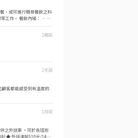
做餐，或可進行簡易餐飲之料
等工作。 餐飲內場： ．擔
材。 ．負責清理工作環境、
帶
2週前
2天前
1月前