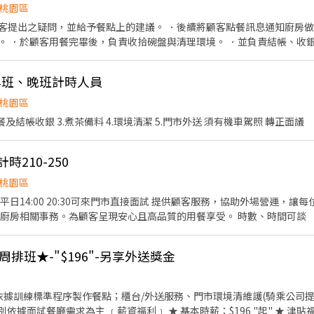
桃園區
客提出之疑問，並給予餐點上的建議。 ．後續將顧客點餐訊息通知廚房
。 ．於顧客用餐完畢後，負責收拾碗盤與清理環境。 ．並負責結帳、收銀
與烹飪中之準備工作與其他餐廳相關事務。 ．負責洗、剝、削、切各種食
餐點所需要的食材。 ．協助測量食材的容量與重量。 ．負責擺盤、打包外
-早班、晚班計時人員
桃園區
餐及結帳收銀 3.煮茶備料 4.環境清潔 5.門市外送 須有機車駕照 轉正面議
時210-250
桃園區
來門市直接面試 提供顧客服務，協助外場營運，讓每位顧客都能感受到有溫度的
用餐體驗。 簡易餐點製作，廚房相關事務。為顧客呈現安心且高品質的用餐享受。 時數、時間可談
排班★-"$196"-另享外送獎金
時薪：$196 "起" ★ 津貼福利 ◆ 外送津貼$10元/14元/