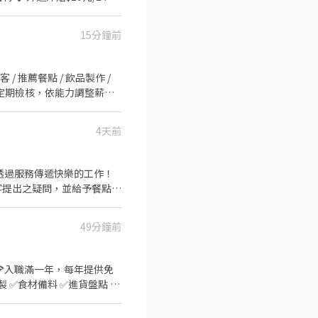
15分鐘前
 ▪️兼職也有年度獎金 || 多
4天前
透過服務傳遞快樂的工作！
客提出之疑問，並給予餐點上
負責收拾碗盤與清理環境。
持平常心 面帶微笑。 內
49分鐘前
肉品盤式
🍕入職滿一年，每年提供免