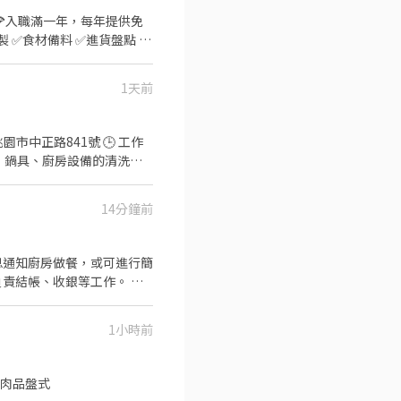
🍕入職滿一年，每年提供免
1天前
市中正路841號 🕒 工作
： 餐具、鍋具、廚房設備的清洗與
又有效率 ✅ 有責任感，準時
，一起打造舒適整潔的工作環境
14分鐘前
息通知廚房做餐，或可進行簡
責結帳、收銀等工作。 餐
削、切各種食材。 ．負責
責擺盤、打包外帶服務。
1小時前
，肉品盤式