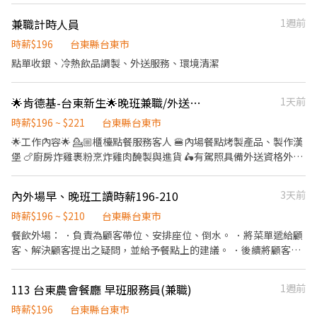
多樣化菜色員工餐💙 💙本人憑員工證享有集團員工用餐優惠💙
兼職計時人員
1週前
時薪$196
台東縣台東市
點單收銀、冷熱飲品調製、外送服務、環境清潔
🌟肯德基-台東新生🌟晚班兼職/外送人員
1天前
時薪$196 ~ $221
台東縣台東市
🌟工作內容🌟 💁🏼櫃檯點餐服務客人 🍔內場餐點烤製產品、製作漢
堡 🍗廚房炸雞裹粉烹炸雞肉醃製與進貨 🛵有駕照具備外送資格外送
服務 📌時間彈性 4-8小時 可調整
內外場早、晚班工讀時薪196-210
3天前
時薪$196 ~ $210
台東縣台東市
餐飲外場： ．負責為顧客帶位、安排座位、倒水。 ．將菜單遞給顧
客、解決顧客提出之疑問，並給予餐點上的建議。 ．後續將顧客點
餐訊息通知廚房做餐，或可進行簡易餐飲之料理，如：烤土司或調
配飲料等。 ．於顧客用餐完畢後，負責收拾碗盤與清理環境。 ．並
113 台東農會餐廳 早班服務員(兼職)
1週前
負責結帳、收銀等工作。 餐飲內場： ．擔任廚師的助手，處理烹飪
前與烹飪中之準備工作與其他餐廳相關事務。 ．負責洗、剝、削、
時薪$196
台東縣台東市