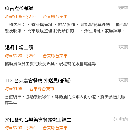
麻古煮茶兼職
6天前
時薪$196 ~ $210
台東縣台東市
工作內容： • 煮茶與備料 • 飲品製作 • 電話點餐與外送 • 櫃台點
餐及收銀 • 門市環境整理 我們給你的： • 彈性排班，兼顧課業生
活 • 團隊合作氣氛融洽 沒經驗沒關係，我們會有詳細教學，歡迎你
的加入！
短期市場工讀
3天前
時薪$220 ~ $250
台東縣台東市
協助資深員工幫忙收洗鍋具、現場幫忙販售燻雞等
113 台東農會餐廳 外送員(兼職)
3天前
時薪$196
台東縣台東市
喜歡騎車，協助餐廳夥伴，轉動油門探索大街小巷，將美食送到顧
客手中
文化藝術音樂美食餐廳徵工讀生
8小時前
時薪$200 ~ $250
台東縣台東市