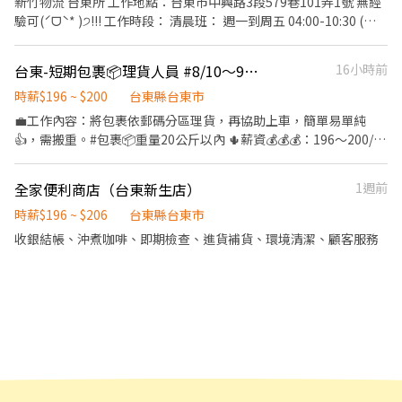
新竹物流 台東所 工作地點：台東市中興路3段579巷101弄1號 無經
~*~*~*~*~*~*~*~*~*~*~*~*~*~*~*~*~*~ 📌【薪資計算】 基本
輪流畫休假 - 🎁福利待遇：滿半年 享端午&中秋獎金資格 ✅一定會
驗可(ˊᗜˋ* )੭!!! 工作時段： 清晨班： 週一到周五 04:00-10:30 (最
時薪：$196/時 油資津貼：$8/時 晚班津貼：$20/時 (17:30-23:30)
有「勞保」 ✅健保可保可不保 ✅只有隔月15號薪轉、無領現/預支 -
終結束時間依貨量多寡決定） 工作內容:貨櫃卸貨,分貨,疊貨 聯絡洽
夜班津貼：$40/時 (23:30-03:30)
【🕐 工作時間｜早班】 07:00-12:00 (由主管依照門市需求安排2-5
詢👉 平日白天 人資☎李小姐0933788078 假日及晚上 請撥打
~*~*~*~*~*~*~*~*~*~*~*~*~*~*~*~*~*~ ❗每一個地區的名額有
台東-短期包裹📦理貨人員 #8/10～9/24
16小時前
小時) (可彈性調整上班時間，最晚至8:30-13:30) . 📩 合法派遣公司
0966414357 林主任 0938030796林經理 加好友：@256fozgy
限!! 請把握機會❗ 🛵・🛵・🛵・🛵・🛵・🛵・🛵・🛵・🛵 🧡心💛動💚
｜無需任何費用｜快速安排 🌙 https://lin.ee/lJ1Nz7C ✅ 加入後請
時薪$196 ~ $200
台東縣台東市
不💙如💜馬🤎上🖤行🤍動💖
傳送「職缺截圖」唷！
💼工作內容：將包裹依郵碼分區理貨，再協助上車，簡單易單純
~*~*~*~*~*~*~*~*~*~*~*~*~*~*~*~*~*~
👍，需搬重。#包裹📦重量20公斤以內 🌵薪資💰💰💰：196～200/時
📌遇國定假日上班雙薪計算 🫐：領薪方式：銀行匯款 📅：領薪日
期：分兩次9/10號、10/01領薪 ⏰工作時間： 📍需可配合兩個時段
全家便利商店（台東新生店）
1週前
上班 早上6:30-9:30 下午16:00-19:00 🌟實際下班時間依當天包裹📦
時薪$196 ~ $206
台東縣台東市
量為準 🏖️休假規定： 固定上週一到週五，休六、日
收銀結帳、沖煮咖啡、即期檢查、進貨補貨、環境清潔、顧客服務