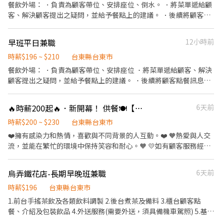
餐飲外場： ．負責為顧客帶位、安排座位、倒水。 ．將菜單遞給顧
客、解決顧客提出之疑問，並給予餐點上的建議。 ．後續將顧客點
餐訊息通知廚房做餐，或可進行簡易餐飲之料理，如：烤土司或調
配飲料等。 ．於顧客用餐完畢後，負責收拾碗盤與清理環境。 ．並
早班平日兼職
12小時前
負責結帳、收銀等工作。 餐飲內場： ．擔任廚師的助手，處理烹飪
前與烹飪中之準備工作與其他餐廳相關事務。 ．負責洗、剝、削、
時薪$196 ~ $210
台東縣台東市
切各種食材。 ．負責清理工作環境、設備和餐具。 ．準備不同餐點
餐飲外場： ．負責為顧客帶位、安排座位 ．將菜單遞給顧客、解決
所需要的食材。 ．協助測量食材的容量與重量。 ．負責擺盤、打包
顧客提出之疑問，並給予餐點上的建議。 ．後續將顧客點餐訊息通
外帶服務。
知廚房做餐，或可進行簡易餐飲之料理，如：烤土司或調配飲料
等。 ．於顧客用餐完畢後，負責收拾碗盤與清理環境。 ．並負責結
🔥時薪200起🔥．新開幕！ 供餐🍽️【瓦城-台東秀泰店】外場兼職服務人員
6天前
帳、收銀等工作。 餐飲內場： ．擔任廚師的助手，處理烹飪前與烹
飪中之準備工作與其他餐廳相關事務。 ．負責洗、剝、削、切各種
時薪$200 ~ $230
台東縣台東市
食材。 ．負責清理工作環境、設備和餐具。 ．準備不同餐點所需要
❤️擁有感染力和熱情，喜歡與不同背景的人互動。❤️ 🧡熱愛與人交
的食材。 ．協助測量食材的容量與重量。 ．負責擺盤、打包外帶服
流，並能在繁忙的環境中保持笑容和耐心。🧡 💛如有顧客服務經驗
務。
將優先考慮。💛 【工作內容】 - 積極參與顧客接待與服務，確保
每位顧客的滿意度。 - 負責確保餐廳環境和品質的維護，為客人提
烏弄鐵花店-長期早晚班兼職
6天前
供優質的用餐環境。 - 專業介紹餐點，同時善於銷售，提升餐廳業
績 【上班時間/休假制度】 - 依營運需求彈性排班,工作時間面試
時薪$196
台東縣台東市
詳洽 - 10:00~22:00(兩頭班、中間休2～3小時) 【薪資福利】
1.前台手搖茶飲及各類飲料調製 2.後台煮茶及備料 3.櫃台顧客點
NT200~NT230 *視工作表現考核調整時薪 💙完整教育訓練，挑
餐、介紹及包裝飲品 4.外送服務(需要外送，須具備機車駕照) 5.基本
戰高時薪💙 💙每週彈性排班制，同享有薪年假💙 💙上班日提供免費
店務處理、門市清潔 需依店內需求排班