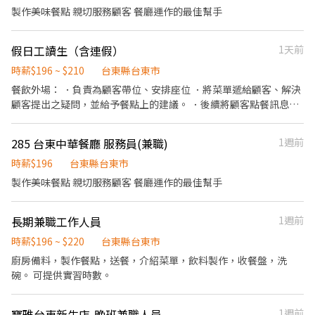
切各種食材。 ．負責清理工作環境、設備和餐具。 ．準備不同餐點
製作美味餐點 親切服務顧客 餐廳運作的最佳幫手
所需要的食材。 ．協助測量食材的容量與重量。 ．負責擺盤、打包
外帶服務。
假日工讀生（含連假）
1天前
時薪$196 ~ $210
台東縣台東市
餐飲外場： ．負責為顧客帶位、安排座位 ．將菜單遞給顧客、解決
顧客提出之疑問，並給予餐點上的建議。 ．後續將顧客點餐訊息通
知廚房做餐，或可進行簡易餐飲之料理，如：烤土司或調配飲料
等。 ．於顧客用餐完畢後，負責收拾碗盤與清理環境。 ．並負責結
285 台東中華餐廳 服務員(兼職)
1週前
帳、收銀等工作。 餐飲內場： ．擔任廚師的助手，處理烹飪前與烹
飪中之準備工作與其他餐廳相關事務。 ．負責洗、剝、削、切各種
時薪$196
台東縣台東市
食材。 ．負責清理工作環境、設備和餐具。 ．準備不同餐點所需要
製作美味餐點 親切服務顧客 餐廳運作的最佳幫手
的食材。 ．協助測量食材的容量與重量。 ．負責擺盤、打包外帶服
務。
長期兼職工作人員
1週前
時薪$196 ~ $220
台東縣台東市
廚房備料，製作餐點，送餐，介紹菜單，飲料製作，收餐盤，洗
碗。 可提供實習時數。
寶雅台東新生店-晚班兼職人員
1週前