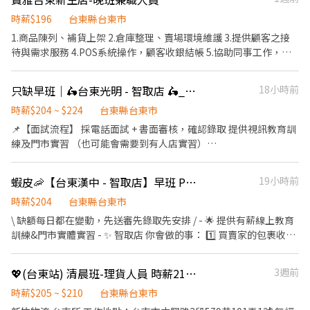
時薪$196
台東縣台東市
1.商品陳列、補貨上架 2.倉庫整理、賣場環境維護 3.提供顧客之接
待與需求服務 4.POS系統操作，顧客收銀結帳 5.協助同事工作，完
成主管交辦事項 6.依分店營運狀況配合排班
只缺早班｜🛵台東光明 - 智取店 🛵_時薪人員_蝦皮店到店
18小時前
時薪$204 ~ $224
台東縣台東市
📌【面試流程】 採電話面試 + 書面審核，確認錄取 提供視訊教育訓
練及門市實習 （也可能會需要到有人店實習）
~*~*~*~*~*~*~*~*~*~*~*~*~*~*~*~*~*~ 📌【智取店工作內容】
負責包裹收寄、搬運、盤點、理貨等 維持門市作業區環境、清潔維
蝦皮🦐【台東漢中 - 智取店】早班 PT🍤｜有薪教育訓練 × 免輪班
19小時前
護作業 一天會跑2-4間鄰近門市，跑點距離約 10 公里內 （也可能會
需要到有人店支援理貨） 必須自備機車🛵
時薪$204
台東縣台東市
~*~*~*~*~*~*~*~*~*~*~*~*~*~*~*~*~*~ 📌【上班班別＆排班說
\ 缺額每日都在變動，先送審先錄取先安排 / - 🌟 提供有薪線上教育
明】 ☑︎早班：07:00 - 13:30 時段內區間安排 ______ 彈性07:00 -
訓練&門市實體實習 - ✨ 智取店 你會做的事： 1️⃣ 買賣家的包裹收
08:30間可到班 ☑︎晚班：18:30 - 23:30 ______ 特定區域需要17:30
寄、理貨、盤點、上架 (請先評估身體狀況，需搬重&久站) 2️⃣ 智取
到班 ⭐ 會依情況排班，不一定會做滿整個時段 ⭐ 實際工時通常是 2 -
店為無人店，保持上架速度與準確度 3️⃣ 協助維持門市整潔，打造舒
💖(台東站) 清晨班-理貨人員 時薪210元
3週前
4小時，無固定時數 ⭐ 時間都有可能會因貨物量多與少做調整 ⭐ 貨
適取貨環境 4️⃣ 必須有駕照及機車，支援10公里內門市跑點 5️⃣ 配合
物量多少，可能會延長工時做調整 📅 每週排班制 ☑︎ 平日：每週至
主管指派工作內容並機動性協助 - 🧡早班時薪 $204 (基本時薪 $196
時薪$205 ~ $210
台東縣台東市
少配合 3 - 4 天 ☑︎ 假日：每週至少配合 1 天
+ 智取店津貼 $8) - 🔔 主管排班❗️一週 2～5天班 🔔 無法固定休六日，