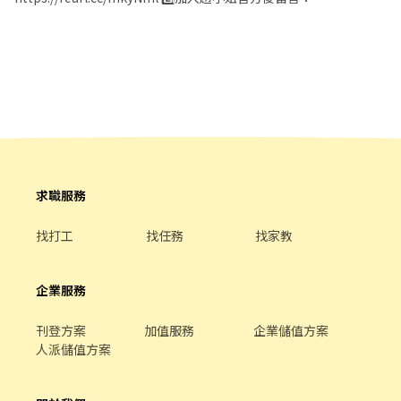
外帶服務。
https://lin.ee/Y0jPj9A3 （ID：@359keqlq） 留言>>>>姓名/電話
＋截圖職缺(和牛涮)
⸻⸻⸻⸻⸻⸻⸻⸻ 【工作內容】
內場負責備料、烹飪、擺盤、洗滌與環境清潔，廚房管理 外場負責
接待、點餐、送餐、服務顧客、結帳與維持用餐環境 上班時間(起班
時間) 早班10:30~17:30 晚班17:30~23:00 打烊班22:00~0200 時薪
210/H 超過23:00上班有夜間津貼 每小時40元 (滿100H/月，有全勤
10元/H) 上班地點：桃園店 上班自備 黑褲 黑鞋 黑襪 ☑️至少配合四個
月以上 ☑️一週可排班至少四天(含假日)
求職服務
找打工
找任務
找家教
企業服務
刊登方案
加值服務
企業儲值方案
人派儲值方案