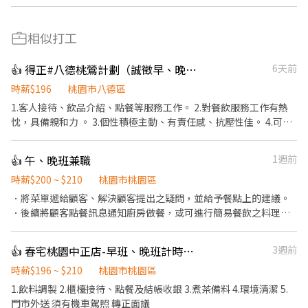
相似打工
👍 得正#八德桃鶯計劃（誠徵早、晚班！兼職）
6天前
時薪$196
桃園市八德區
1.客人接待、飲品介紹、點餐等服務工作。 2.對餐飲服務工作有熱
忱，具備親和力 。 3.個性積極主動、有責任感、抗壓性佳。 4.可配
合排班者（有飲料點經驗佳）。 5.茶飲的烹煮、飲品製作。 6.維護
及清理工作環境、設備。 7.外送飲品至指定的地點（需要有駕照、
👍 午、晚班兼職
1週前
安全守法）。 8.完成主管與夥伴交辦事務。 9.對飲料有興趣
時薪$200 ~ $210
桃園市桃園區
．將菜單遞給顧客、解決顧客提出之疑問，並給予餐點上的建議。
．後續將顧客點餐訊息通知廚房做餐，或可進行簡易餐飲之料理，
如：炸物或調配飲料等。 ．於顧客用餐完畢後，負責收拾碗盤與清
理環境。 ．並負責結帳、收銀等工作。 餐飲內場： ．擔任廚師的助
👍 春宅桃園中正店-早班、晚班計時人員
3週前
手，處理烹飪前與烹飪中之準備工作與其他餐廳相關事務。 ．負責
洗、剝、削、切各種食材。 ．負責清理工作環境、設備和餐具。 ．
時薪$196 ~ $210
桃園市桃園區
準備不同餐點所需要的食材。 ．協助測量食材的容量與重量。 ．負
1.飲料調製 2.櫃檯接待、點餐及結帳收銀 3.煮茶備料 4.環境清潔 5.
責擺盤、打包外帶
門市外送 須有機車駕照 轉正面議