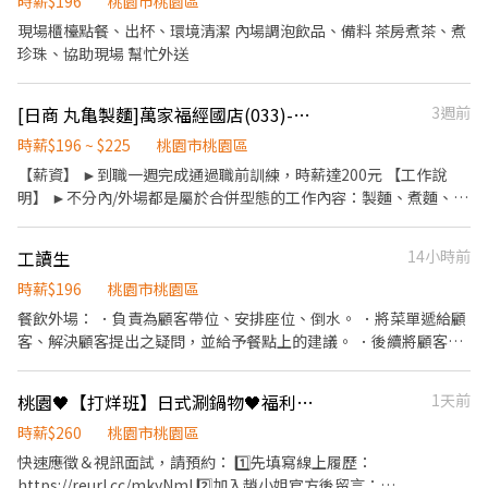
店整理作業 5. 完成主管交付工作 ✅工作時段 早班：09:00~18: 中
時薪$196
桃園市桃園區
班：12:00~21:00 晚班：18:00~22:30 (排班區間另安排休息時間，
現場櫃檯點餐、出杯、環境清潔 內場調泡飲品、備料 茶房煮茶、煮
週六、週日有一天可排班者尤佳。) ※彈性排班可討論喔。週六與週
珍珠、協助現場 幫忙外送
日正常工時出勤每小時再加5圓，國定假日除外。 ✅工作時段說明：
依店鋪營運需求排班；兼職人員每月可配合排班時數須達60小時以
[日商 丸亀製麵]萬家福經國店(033)-長期兼職夥伴/廚助/工讀生/彈性排班
3週前
上。 ✅提供免費溫馨員工餐點、交通便利通勤上班很方便。 ✅歡迎
無餐飲工作經驗、對餐飲業有熱忱的您，加入三澧餐飲集團。 -----
時薪$196 ~ $225
桃園市桃園區
---------------------------------------------------------------------
【薪資】 ►到職一週完成通過職前訓練，時薪達200元 【工作說
『加入三澧 成為家人』共同創造無限可能。 1998年於台灣成立-日
明】 ►不分內/外場都是屬於合併型態的工作內容：製麵、煮麵、製
商三澧餐飲集團 HUMAX ASIA，屬於日本Wondertable餐飲集團在
作高湯、洗切食材備料、炸天婦羅、包飯糰、收銀結帳、洗碗、收
台分公司。 深耕台灣多年的日本與義大利美食連鎖品牌，旗下六大
拾餐具、環境清潔..等 【工作時間】 ►彈性排班08:30-23:00（面試
連鎖餐飲品牌包含， ★義式料理餐廳：BELLINI CAFFÈ、BELLINI
工讀生
14小時前
時請於主管確認排班時間） 【薪資福利】 1. 提供員工餐 2. 國定假日
Pasta Pasta、MOLINO手工義大利麵 ★日式鍋物餐廳：Mo-Mo-
雙倍薪 3. 提供優秀同仁績效獎金 4. 久任獎金 5. 生日禮卷 6. 滿年資
時薪$196
桃園市桃園區
Paradise壽喜燒 ★日式天婦羅專門店：天吉屋、吉天麩羅 全台直營
享特休假 7.福委會福利補助 ★★多項福利歡迎您加入我們★★ 總是
餐飲外場： ．負責為顧客帶位、安排座位、倒水。 ．將菜單遞給顧
店鋪皆位於各大百貨商場，並持續穩定發展中。 -------------------
提供好吃日式餐飲的公司 台灣東利多(丸亀製麵)
客、解決顧客提出之疑問，並給予餐點上的建議。 ．後續將顧客點
------------------------------------------------------- 【應徵須
餐訊息通知廚房做餐，或可進行簡易餐飲之料理，如：烤土司或調
知】 ①詳閱工作內容後，請審慎提出應徵申請。 ②履歷初審合適
配飲料等。 ．於顧客用餐完畢後，負責收拾碗盤與清理環境。 ．並
者，將邀請實體面談，初審資格不符者則不另行通知。 ③錄取的實
桃園🖤【打烊班】日式涮鍋物🖤福利佳佳🖤同事好相處
1天前
負責結帳、收銀等工作。 餐飲內場： ．擔任廚師的助手，處理烹飪
際任用職稱及薪資，依面談結果與經驗核定職級。
前與烹飪中之準備工作與其他餐廳相關事務。 ．負責洗、剝、削、
時薪$260
桃園市桃園區
切各種食材。 ．負責清理工作環境、設備和餐具。 ．準備不同餐點
快速應徵＆視訊面試，請預約： 1️⃣先填寫線上履歷：
所需要的食材。 ．協助測量食材的容量與重量。 ．負責擺盤、打包
https://reurl.cc/mkyNml 2️⃣加入趙小姐官方後留言：