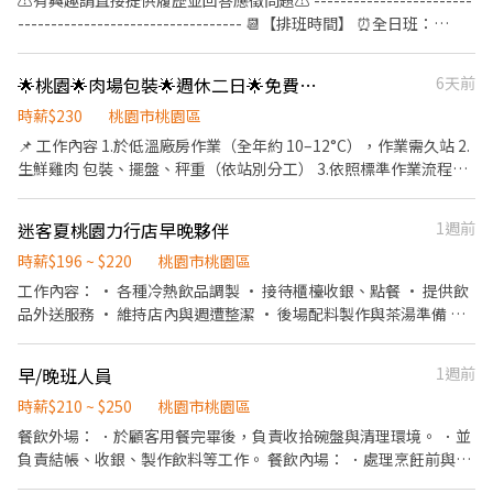
⚠️有興趣請直接提供履歷並回答應徵問題⚠️ ------------------------
展中。 -------------------------------------------------------------
聯絡人：小魚 📱 0978-528-699（同 ㄌㄞˋ）
---------------------------------- 📆【排班時間】 ⏰全日班：
------------- 【應徵須知】 ①詳閱工作內容後，請審慎提出應徵申
10:00~22:00 (工時8Hr/天) ⏰早 班：10:00~ (當日最少4Hr) ⏰
請。 ②履歷初審合適者，將邀請實體面談，初審資格不符者則不另
中/晚班：~22:00 (當日最少4Hr) ---------------------------------
行通知。 ③錄取的實際任用職稱及薪資，依面談結果與經驗核定職
🌟桃園🌟肉場包裝🌟週休二日🌟免費供餐
6天前
------------------------- 【工作內容】 💪🥤《外場服務》 1. 佈置及
級。
清理餐桌、安排座位、為顧客帶位 2. 答覆有關餐飲問題，必要時提
時薪$230
桃園市桃園區
供建議 3. 上水、上餐並提供有關用餐的服務 4. 收銀服務 5. 工作區域
📌 工作內容 1.於低溫廠房作業（全年約 10–12°C），作業需久站 2.
和設備的清潔以及保養 🥦🥩《內場廚務》 1. 洗剝削切各種食材，烹
生鮮雞肉 包裝、擺盤、秤重（依站別分工） 3.依照標準作業流程執
飪前置備料作業 2. 各項定食及料理製作、出餐 3. 工作區域和設備的
行，有前輩教學，無經驗可學 4.其他主管交辦之生產相關事項 📌 工
清潔以及保養 4. 訂貨、庫存控管學習 -------------------------------
作時間：0800 - 1700 📌 工作地點：桃園市桃園區永安路 號 📌 薪資
迷客夏桃園力行店早晚夥伴
1週前
---------------------------- ⭕️歡迎對餐飲服務有高度的熱忱，態度
福利 薪資：230/hr 休假制度：週休二日 ⭐️免費供餐 ⭐️午休一小時，
積極認真的在校生加入，配合各大專院校學期、學年實習業務，可
每兩小時安排休息10-15分鐘 ⭐️上班需著潔淨衣/潔淨鞋 👉 有意應徵
時薪$196 ~ $220
桃園市桃園區
與學校簽訂相關合約。 ✅2026年1-2月、6-8月、12月期間限定特別
者，請主動投遞履歷或洽詢 🔽🔽🔽如何應徵?🔽🔽🔽 👉快速連結：
工作內容： • 各種冷熱飲品調製 • 接待櫃檯收銀、點餐 • 提供飲
津貼！計時人員每小時薪資額外再加10元。 ✅每月工時達成獎勵，
【https://lin.ee/L61OXnF】 或者 賴ID：@nhy5896h 👉截圖職缺
品外送服務 • 維持店內與週遭整潔 • 後場配料製作與茶湯準備 排
總工時達100小時以上發放500元或達150小時以上者發放1,000元。
文 👉私訊留下 【姓名、電話、應徵超秦、找霍專員應徵】
班制度： • 彈性排班（每日最少 4 小時、最多 8 小時，可依個人需
✅一天中能排班最少4小時、每周最少須提供16-20小時排班。兩周
求彈性安排） • 月休 8～12天 公司制度： • 勞保、健保 • 員工在
排班一次，可彈性調整。 ✅假日能排班的兼職人員
早/晚班人員
1週前
職訓練 娛樂與福利： • 員工定期聚餐 • 飲品享折扣 開朗的你，快
加入我們！
時薪$210 ~ $250
桃園市桃園區
餐飲外場： ．於顧客用餐完畢後，負責收拾碗盤與清理環境。 ．並
負責結帳、收銀、製作飲料等工作。 餐飲內場： ．處理烹飪前與烹
飪中之準備工作與其他餐廳相關事務。 ．負責洗、切各種食材。 ．