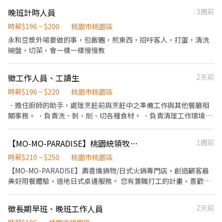
負責清理工作環境、設備和餐具。 ．準備不同餐點所需要的食材。
晚班計時人員
3週前
．負責打包外帶服務。
時薪$196 ~ $200
桃園市桃園區
永和豆漿外場要做的事，包飯糰，煎東西，招呼客人，打蛋，清洗
碗盤，切菜，會一樣一樣慢慢教
徵工作人員、工讀生
2天前
時薪$196 ~ $220
桃園市桃園區
．擔任廚師的助手，處理烹飪前與烹飪中之準備工作與其他餐廳相
關事務。 ．負責洗、剝、削、切各種食材。 ．負責清理工作環境、
設備和餐具。 ．準備不同餐點所需要的食材
【MO-MO-PARADISE】桃園統領牧場-外場兼職(早班,中班,晚班)C26
1週前
時薪$210 ~ $250
桃園市桃園區
【MO-MO-PARADISE】壽喜燒鍋物/日式火鍋專門店，創造顧客最
美好用餐體驗，道地日式桌邊服務。 您有兼職打工的計畫，喜歡充
滿活力的工作環境，並期望享有多種福利，可優先選擇我們。 ✅工
作內容 1. 一般點餐，送餐，收桌服務工作 2. 內、外場聯繫及顧客諮
徵長期早班、晚班工作人員
2天前
詢服務 3. 店內環境、座位區清潔整理 4. 收銀結帳，開店前準備及閉