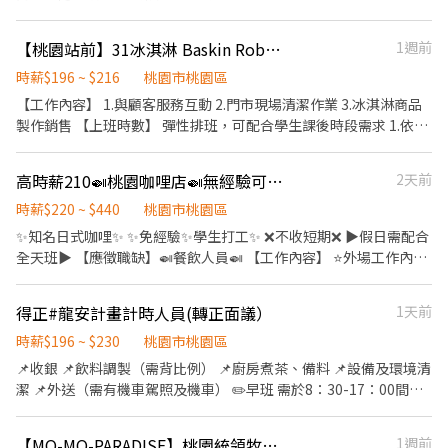
【桃園站前】31冰淇淋 Baskin Robbins-早班門市工讀生
1週前
時薪$196 ~ $216
桃園市桃園區
【工作內容】 1.與顧客服務互動 2.門市現場清潔作業 3.冰淇淋商品
製作銷售 【上班時數】 彈性排班，可配合學生課後時段需求 1.依各
門市營業需求進行排班工時規劃 2.國定假日及例假日需能配合上班
【保險制度】 勞保、健保、職災保險、退休金提撥6% 【休假制
高時薪210🍛桃園咖哩店🍛無經驗可✨學生兼職✨BY
2天前
度】 特休假、育嬰假、陪產假、家庭照顧假、生理假等 【各項補
助】 婚喪補助、傷病補助 【員工福利】 年度員工健檢(不含新進人
時薪$220 ~ $440
桃園市桃園區
員體檢) 每月發放免費冰淇淋兌換券、購物享員工折扣
✨知名日式咖哩✨ ✨免經驗✨學生打工✨ ❌不收短期❌ ▶️假日需配合
全天班▶️ 【應徵職缺】🍛餐飲人員🍛 【工作內容】 ⭐外場工作內
容：櫃台點餐收營、餐點準備、環境清潔 ⭐內場工作內容：食材備
料、環境清潔 【工作時間】 ⭐全班10:00-20:00、12:00-22:00(中間
得正#龍安計畫計時人員(轉正面議）
1天前
休息2小時) ⭐兼職10:00-14:00、12:00-16:00、16:00-20:00、
18:00-22:00 【薪資待遇】高時薪220 【休假制度】排班制(假日需
時薪$196 ~ $230
桃園市桃園區
排全天班) 【工作須知】提供三個月內供膳體檢 【工作地點】桃園
📌收銀 📌飲料調製（需背比例） 📌廚房煮茶、備料 📌設備及環境清
市桃園區春日路513號 - ⭐快速報名⭐ ❤ 加好友：@216rezqg ➜ 優
潔 📌外送（需有機車駕照及機車） ✏️早班 需於8：30-17：00間彈
副主任立即為您安排 ❤ 快速報名 https://lin.ee/dw3fQXf 【姓名＋
性排班（時段可面議） 長期配合優先 ✏️晚班 學生可配合課表彈性排
電話＋應徵職缺截圖】
班 假日及寒暑假需可配合整天彈性排班 長期配合爲優先
【MO-MO-PARADISE】桃園統領牧場-內場兼職(早班,晚班)-C26
1週前