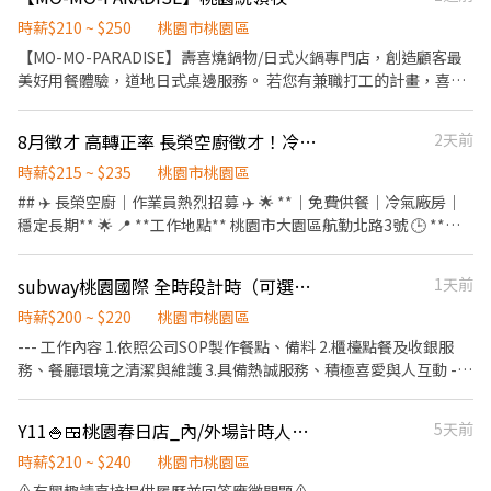
時薪$210 ~ $250
桃園市桃園區
【MO-MO-PARADISE】壽喜燒鍋物/日式火鍋專門店，創造顧客最
美好用餐體驗，道地日式桌邊服務。 若您有兼職打工的計畫，喜歡
充滿活力的工作環境，並期望享有多種福利，可優先選擇我們。 ✅
工作內容 1. 負責食材準備、各項餐點製作 2. 協助進貨清點、歸位及
8月徵才 高轉正率 長榮空廚徵才！冷氣廠房＋免費供餐
2天前
後續處理 3. 開店前準備及閉店整理作業 4. 洗滌與環境清潔 5. 完成主
管交付工作 ✅工作時段 早班：09:00~18:00 晚班：18:00~22:30 (排
時薪$215 ~ $235
桃園市桃園區
班區間另安排休息時間，週六、週日有一天可排班者尤佳。) ※彈性
## ✈️ 長榮空廚｜作業員熱烈招募 ✈️ 🌟 **｜免費供餐｜冷氣廠房｜
排班可討論喔。週六與週日正常工時出勤每小時再加5圓，國定假日
穩定長期** 🌟 📍 **工作地點** 桃園市大園區航勤北路3號 🕒 **上
除外。 ✅工作時段說明：依店鋪營運需求排班；兼職人員每月可配
班時段** ☀️ 早班｜07:00－15:30 🌇 中班｜14:30－23:00 （中午休
合排班時數須達60小時以上。 ✅提供免費溫馨員工餐點、交通便利
息30分鐘） 💰 **薪資待遇** ✅ 基本時薪 **196元/H** 🎁 到點津貼
subway桃園國際 全時段計時（可選時段，早班，晚班或中班
1天前
通勤上班很方便。 ✅歡迎無餐飲工作經驗、對餐飲業有熱忱的您，
最高 **+19元/H** ➡️ **最高 215元/H** 🌇 中班另享 **+20元/H 時
加入三澧餐飲集團。 -----------------------------------------------
段津貼** ➡️ **最高約 235元/H** --- 📦 **工作內容** ✔️ 食品備
時薪$200 ~ $220
桃園市桃園區
--------------------------- 『加入三澧 成為家人』共同創造無限可
料、包裝 ✔️ 生產線作業 ✔️ 協助現場生產流程 ✔️ 工作環境乾淨、有
--- 工作內容 1.依照公司SOP製作餐點、備料 2.櫃檯點餐及收銀服
能。 1998年於台灣成立-日商三澧餐飲集團 HUMAX ASIA，屬於日
空調 --- 🎁 **公司福利** 🍱 免費供餐 ❄️ 冷氣廠房 👕 提供制服、工
務、餐廳環境之清潔與維護 3.具備熱誠服務、積極喜愛與人互動 ---
本Wondertable餐飲集團在台分公司。 深耕台灣多年的日本與義大
作鞋、腰帶、識別證 📈 到點津貼最高 +19元/H 🌆 中班時段津貼
夥伴條件 1. 具備食安觀念及個人良好衛生習慣。 2. 個性開朗、親
利美食連鎖品牌，旗下六大連鎖餐飲品牌包含， ★義式料理餐廳：
+20元/H 💼 **表現良好，轉正機會高！** --- 📅 **休假制度** ✔️ 排
切，具基本之溝通能力 3.具備團隊合作意識，夥伴間相互尊重與合
BELLINI CAFFÈ、BELLINI Pasta Pasta、MOLINO手工義大利麵 ★
Y11🍚🍱桃園春日店_內/外場計時人員【YAYOI彌生軒】
5天前
休制（一週休2天） ✔️ 可提前排休、調班 💵 每月5日發薪 --- 📌 **
作 --- 上班時間 06:30-22:00 『彈性排班，無空班』 --- 福利制度 ▶
日式鍋物餐廳：Mo-Mo-Paradise壽喜燒 ★日式天婦羅專門店：天
應徵條件** ✅ 需提供 3 個月內良民證 ✅ 需提供 1 個月內體檢報告
業績獎金(月排班達50小時以上) ▶ 三節獎金 ▶ 生日禮金 ▶ 每年調
時薪$210 ~ $240
桃園市桃園區
吉屋、吉天麩羅 全台直營店鋪皆位於各大百貨商場，並持續穩定發
（可申請補助） 📩 **歡迎立即應徵，名額有限，額滿為止！** 👤
薪機會