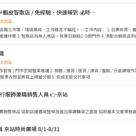
專業商品介紹，提供顧客完美的購物體驗 櫃台收銀： 負責結帳與收銀流程
店 台北市大同區延平北路三段120之1號1樓 - ❤ 加好友 0968932263 ➜
店鋪營運順暢 貨倉管理： 商品庫存盤點與管理，維持店鋪商品穩定供應 【我們希望你】 
w3fQXf 【截圖應徵職缺+姓名+電話】 ⭐優先安排⭐
🦐門市自選【大同】🦐蝦皮智取店 / 免經驗、快速報到 💰時薪 259 -299
產業有熱忱，喜歡與人互動 具備基本的顧客服務意識與責任感 【排班】 工作時間依門市排班
大同區
店獨立作業，環境單純、工作穩定不輪班！ ✅工作內容： 1. 包裹收寄、搬
作業 3. 智取店為無人商店，有單日跑點1-5間門市 4. 須配合蝦皮店到
班說明🌙🌙 工作型態：為每日跑點約3–10家門市，跑點距離約16km內 需
⸻ ✅工作時間： 🔹早班：07:00-12:00、07:30-12:30、08:00-13:0
職
3:30、18:30-22:30、18:30-23:30 (上班時數為2~6小時依實際情況而定) 🔹夜
假日早班：07:00-12:00 🔹假日晚班：17:30-23:30 (上班時數為
大同區
日班時薪=$259 晚班另有獎金+20=時薪$279 夜班另有獎金+40=時薪$
 📍 【熱門開缺地點】大安、松山、 內湖、中山 、信義、文山、中正
 整燙衣物並將其上標籤分類 5. 完成主管交代事項
📩 【火速卡位應徵流程】 ➊ 點擊填寫廠商制式履歷（1分鐘完成，快速安
c/Wbek79 🔒 【隱私防線】個資僅供廠商審核，敏感欄位（身分證/詳細地址）
BnhVN5 私訊留下 ⌜姓名+電話 +應徵蝦皮門市人員」💥
日系流行服飾兼職銷售人員 👉京站
協助提供顧客服裝搭配及推薦銷售商品 協助店舖賣場整頓及
站時尚廣場 8/1-8/31