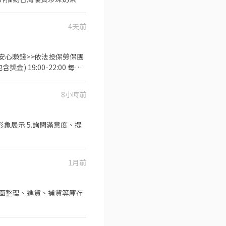
3個元素,不斷推出帶動討論
4天前
合作，共創1加1大於2的團隊
8小時前
形象展示 5.詢問滿意度、提
1月前
品排面整理、進貨、補貨等庫存