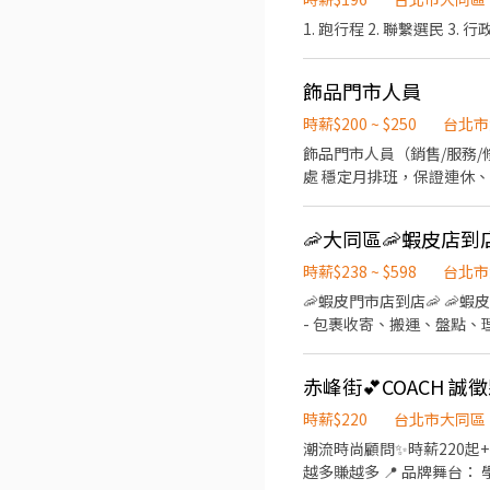
1. 跑行程 2. 聯繫選民 3. 
飾品門市人員
時薪$200 ~ $250
台北市
飾品門市人員（銷售/服務/
處 穩定月排班，保證連休
🦐大同區🦐蝦皮店到
時薪$238 ~ $598
台北市
🦐蝦皮門市店到店🦐 🦐
- 包裹收寄、搬運、盤點、理
育訓練及店面實習▶️ 【工作時間】
10:30~17:00、11:00~
赤峰街💕COACH 誠
數依主管安排 ⭐智取店⭐ 早班時薪 - 
17:30-21:30、18:00-22
時薪$220
台北市大同區
實際排班時數依主管安排 【薪資
潮流時尚顧問✨時薪220起+抽成獎勵！快來展現你的時尚創意
假制度】 排班制，一周2-4
越多賺越多 📍 品牌舞台
同區重慶北路二段233號1樓