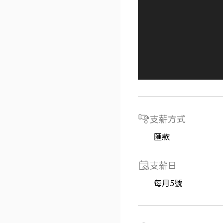
支薪方式
匯款
支薪日
每月5號