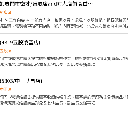
⭐【新店】高時薪244蝦皮門市徵才/智取店and有人店兼職首選/穩定排班-蝦MH
新店區
無人店：包
同店點（約3~5間智取店） ✅提供完善教育訓練與店面實習(皆有支薪) 🕐 工作
:30、08:00~13:00、08:30~13:30 兼職晚班 17:30~22:30 夜班時段 23
4819五股凌雲店)
貼) ✅ 國定假日排班享有雙倍時
五股區
段175號1樓 新店北宜店
執行門市營運維護 2.提供顧客收銀結帳作業、顧客諮詢等服務 3.負責商
9號1樓 新店百忍店 新北市新店區百忍街1-1號1樓 ⭐
與環境清潔以維護商店形象 5.其他店長、副店長交辦事項
式】 先透過人力銀行按下我要應徵 ☑️ 加入
i 聯絡人：艾瑞克 0968-932-939 加入後依照指示提供基本資料⭐優先安排⭐
5303/中正武昌店)
中正區
管理作業 4.負責門市設備與環境清潔以維護商店形象 5.其他店長、副店長交辦事項