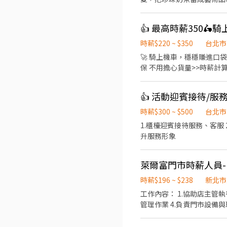
化。深諳創新求變是市場不敗
話題的獨創飲品和銷售方式，抓住消費者的目光及味蕾. 台
👍 最高時薪350
0927088221 一、「我們的休假和薪資福利」 1、我們月8天（排休）。 2、公司提供勞健保。 時薪200元。 4、上班時間 早班
AM11:00~PM16:00 中間休息 PM18:00~PM10:00 ◆工作內容
時薪$220 ~ $350
台北市
服務。 (2) 拿用最親切的服務精神！大方地向客人推薦客人特色飲品與特色甜點。 (3) 為客人送上所點的飲品，並適時關心客人的
🚀 騎上機車，穩穩賺進口袋！ 想要輕鬆升
心情。 (4) 隨時留意客人的需求，因為我們相信多一份體貼，就多一份溫暖。 (5) 保持店內及工作區域的美觀、整潔、乾淨。 (6)
保 不用擔心貨量>>時薪計算 收入有保障 💘可周領/玥領、
替客人結帳的同時，用微笑相約再次相見。 (7) 與夥伴相互合作，共創1加1大於2的
時津貼+20元，最多350元/時 🔥配送時間&排班（含中間休息1小時） 8:00~17:00 9:00~18:00 10:00~19:00 11:00~
Ｉ智能奶茶機掃碼製作飲品。 (2) 補充智能奶茶機原料,茶湯。 (3) 使用熱水器泡茶湯,使用自動煮珍珠機煮珍珠,使用智
12:00~21:00 13:00~22:00 排休， 一周排
作果凍,製作冰淇淋,製作奶蓋
👍 活動迎賓接待/服
你心愛的機車，到蝦皮站所取包裹配送到指定地點(蝦皮門市
機車 3.第三人保險(公司每個月補助600元) 4.錄
時薪$300 ~ $500
台北市
班~ 一路騎車聽見爆金幣的聲音💰 ☆*: .｡. o(≧▽≦)o .｡.:*☆ ✍應徵、詢問歡迎直接聯繫
1.櫃檯迎賓接待服務、客服 
升服務形象
萊爾富門市時薪人員-(
時薪$196 ~ $238
新北市
工作內容： 1.協助店主管
管理作業 4.負責門市設備