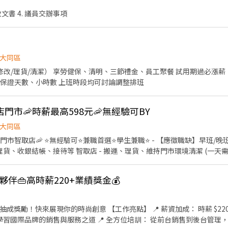
行政文書 4. 議員交辦事項
大同區
修改/理貨/清潔） 享勞健保、清明、三節禮金、員工聚餐 試用期過必漲
、保證天數、小時數 上班時段均可討論調整排班
店門市🦐時薪最高598元🦐無經驗可BY
大同區
蝦皮門市智取店🦐 ⭐無經驗可⭐兼職首選⭐學生兼職⭐ - 【應徵職缺】早班/晚
貨、收銀結帳、接待等 智取店 - 搬運、理貨、維持門市環境清潔 (一天需跑
 ⭐一般店⭐ 輪班人員 - 早班11:00~19:30、晚班14:15~22:45 (需輪
17:30 晚班時薪 - 18:45~22:45、16:15~22:45 (假日需配合6H) ▶️
徵夥伴👜高時薪220+業績獎金💰
07:00-12:00、07:30-12:30、08:00-13:00、08:30-13:30 午班時薪 -
:00、18:30-22:30、17:30-22:30、17:30-23:30 夜班時薪 - 23:30–0
待遇】 ▶️一般店 時薪206-412 (國定加日雙倍薪) ▶️智取店 時薪214-
 【工作亮點】 📍 薪資加成： 時薪 $220，另有業績抽成獎勵，努力
天 (假日需可配合排班) 一般店晚班假日需可配合6H 【工作地點】 ⭐一般
： 學習國際品牌的銷售與服務之道 📍 全方位培訓： 從前台銷售到後台管
 大同重慶二店 台北市大同區重慶北路一段82號1樓 ⭐智取店⭐ 大同歸綏 