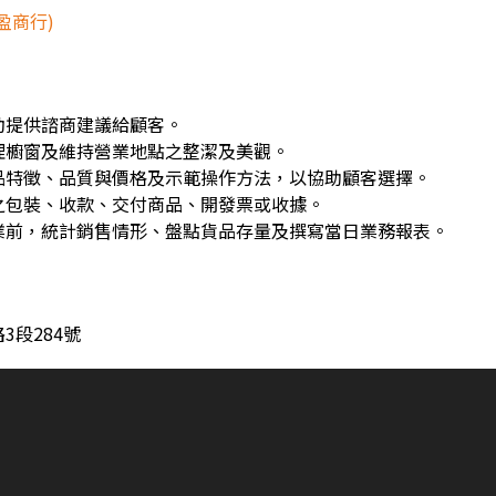
盈商行)
動提供諮商建議給顧客。
理櫥窗及維持營業地點之整潔及美觀。
品特徵、品質與價格及示範操作方法，以協助顧客選擇。
之包裝、收款、交付商品、開發票或收據。
業前，統計銷售情形、盤點貨品存量及撰寫當日業務報表。
3段284號