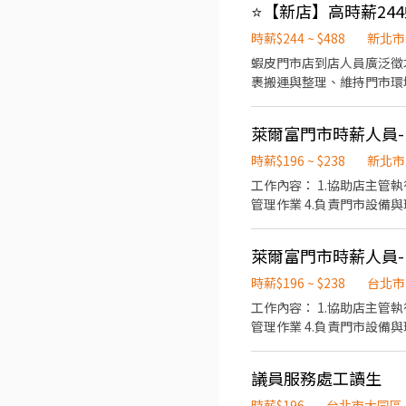
時薪$244 ~ $488
新北市
蝦皮門市店到店人員廣泛徵才 🔧 工作內容 🔸 一般有人店：包裹收寄、搬運、收銀結帳、顧客服務與門市接待 🔸 智取
裹搬運與整理、維持門市環境整潔、需騎機車跑不
時間 ⭐ 一般有人店 ⭐ 📌 兼職時薪人員 早班：11:00~17:30 晚班：16:15~22:45、18:45~22:45、 ⭐ 智取無人店 ⭐ 兼職早班
07:00~12:00、07:30~12
萊爾富門市時薪人員-(
習，實習時間最晚可從19:00開始。 💰 薪資待遇 一般店：時薪216(含津貼) 智取店：時薪244(含津
薪 📅 休假制度 排班制，一週排班約4天(假日須可配合排班) 【 工作地點 】 以下門市都可應徵 ⭐ 一般有人店 ⭐ 新店三民店 新北市
時薪$196 ~ $238
新北市
新店區三民路67號1樓 新店建國店 新北市新店區建國路239號1樓 新店安康三店 新北市新店區安康路三
工作內容： 1.協助店主管
新北市新店區北宜路二段69號1樓 新店中興二店 新北市新店區中興路三段18
管理作業 4.負責門市設備
智取無人店 ⭐ (以下為各跑店點區域的代表門市) 新店安祥 - 智取店 新北市新店區安祥路125號1樓 新店七張 - 智取店 新北市新店
區北新路二段20號1樓 新店安康 - 智取店 新北市新店區安康路二段161號1樓 【 應徵方
官方ID 聯絡：@446nviv
萊爾富門市時薪人員-(
時薪$196 ~ $238
台北市
工作內容： 1.協助店主管執行門市營運維護 2.提供顧客收銀結帳作業、顧客諮詢等服務 3.負責商品排面整理、進貨、補貨等庫存
議員服務處工讀生
時薪$196
台北市大同區