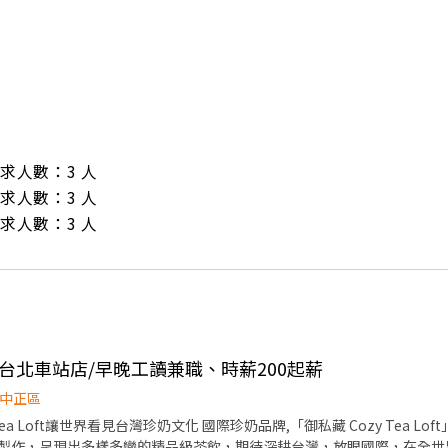
/ 需求人數：3 人

/ 需求人數：3 人

/ 需求人數：3 人
Tea台北車站店/早晚工讀兼職、時薪200起薪
中正區
Tea Loft讓世界看見台灣珍奶文化 國際珍奶品牌,「御私藏 Cozy Tea L
製作，呈現出多樣多變的精品級茶飲，期待深耕台灣，放眼國際，在全世