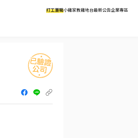
打工兼職
小雞家教
雞地台
最新公告
企業專區