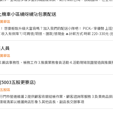
的競爭法則，洞悉潮流趨勢與脈動，飲品研發秉持著(獨特/創新/引領)這
北大車站：-優秀人才強力募集中！ 歡迎電洽：人事：余小姐
騎上機車小區繞呀繞🚀包裹配送
： (1) 櫃檯收銀：看到客人即主動招呼、，讓客人感受到賓至如歸的
萬華區
級大富翁嗎？加入我們的配送小隊吧！ PICK✅享優勢 上班安心賺錢>>依法投保勞保團
匯款/領現金 🔥計薪方式 時薪 220-330元 (包含獎金) 19:00-22:00 每小
團隊效益。 ◆吧台內場工作內容： (1) 使用Ａ
20:00
能奶茶機製
班5天(包含至少一天六或日) 🔥站所地點: 中正區仁愛路二段(包裹站所) 🔥工作內容 騎上
。 (4) 隨時將內場環境維持乾淨整潔,維持食安最高標準 (5) 與夥伴相互
務人員
或買家) 👇只要有這些立馬可上工👇 1.手機 (限安卓) 2.機車駕照&自備
效益 ◆勞保、健保、三節獎金、尾牙或春酒 ◆提供員工制服、員工購買公司產品折扣
取後 機車需要裝車架 💡應徵流程 填寫線上履歷>>參加視訊面試>>錄取馬上開始上
萬華區
、填線上履歷 招募專員賴
2.飯店事務性、帳務工作 3.推廣業務會員活動 4.活動現場氛圍營造與推廣
https://lin.ee/PGxf2s9 加入後請留言 :姓名/電話/應徵工作截圖 💡安心求職、應徵詢問上工不收費
5003五股更寮店)
五股區
執行門市營運維護 2.提供顧客收銀結帳作業、顧客諮詢等服務 3.負責商
與環境清潔以維護商店形象 5.其他店長、副店長交辦事項