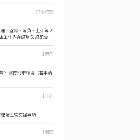
，展現細心與專業 店務協
 優小姐立即為您安排 ❤ 快速報
對時尚
12小時前
運、盤點、理貨、上架等 2.
店工作內容調整 5. 須配合鄰
可配合(早班/晚班)擇一於門
0、08:30-13:30 🔹晚班：
1週前
班 ：23:30–03:30 (上班時數
2~6小時，一個月至少6天，依實際
299
、南港、萬華、北投、士林
排送審）： 👉
錄取前皆可先不填！ ➋加入留言：
1天前
進出庫調轉貨之處理 協助基本文書業務處理及主管交辦事項
1週前