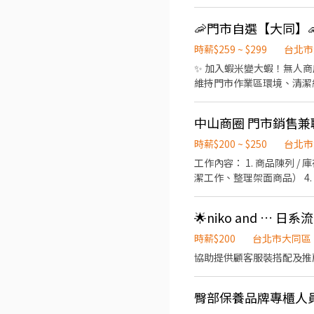
【工作內容】 銷售協助： 
184號1樓 大同延平 - 智取
助： 協助賣場整理與支援，確保
名 https://lin.ee/d
時薪$259 ~ $299
台北市
✨ 加入蝦米變大蝦！無人商
維持門市作業區環境、清潔維護
近有人店門市支援 🌙🌙夜
市安排受訓 🔔需有機車&駕照🔔 
中山商圈 門市銷售兼
17:30-22:30、17:30-2
為2~4小時依實際情況而定) 
時薪$200 ~ $250
台北市
情況而定) ⸻ ✅工作待遇： 
工作內容： 1. 商品陳列 / 庫存管理 / 門市空間整潔維護 2. 銷售 / 進貨 / 理貨 / 揀貨 / 盤點 / 分倉調撥作業 3. 維持門市環境（基本清
━━━━━━━━━━━━━
潔工作、整理架面商品） 4.
━━━━━━━━━━━━ 
https://reurl.c
👉https://lin.ee/O
🌟niko and … 
時薪$200
台北市大同區
臀部保養品牌專櫃人員 京