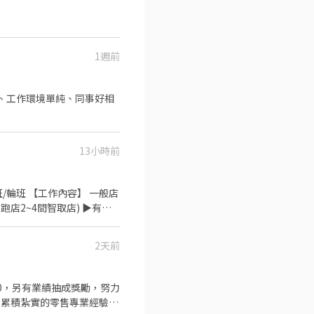
1週前
薪、工作環境單純、同事好相
13小時前
班/輪班 【工作內容】 一般店
店2~4間智取店) ▶️有教
班) 早班時薪 -
訂單多會加班半小時到一小時 實際排班時
2天前
 13:30 - 17:30 晚班時薪 -
3:30 ▶️訂單多會加班半小時到一小時
598 (國定假日雙倍薪) 【休
店⭐ 大同重慶三店 台北市大
理，累積紮實的零售專業經驗
- 智取店 台北市大同區歸綏街