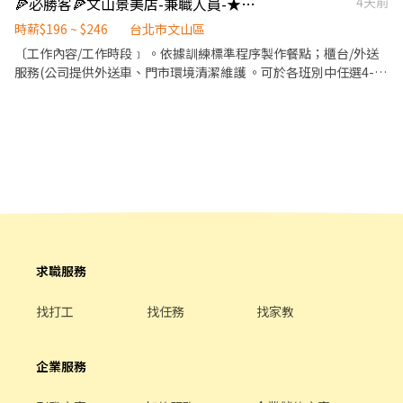
🍕必勝客🍕文山景美店-兼職人員-★彈性周排班★-"$196-$206"
4天前
次越多賺越多~~ ◆ 值班津貼：每小時20元(晉升組長後 ◆ 早、晚班
津貼：23:00-07:00（每小時享有50-80元津貼 ◆ 健檢：任職滿一年
時薪$196 ~ $246
台北市文山區
起，公司提供年度健檢照顧你的健康 ◆ 保險：除勞、健、勞退外，
〔工作內容/工作時段﹞ 。依據訓練標準程序製作餐點；櫃台/外送
公司更為你投保團保維護你的安全 ◆ 員工用餐折扣：兼職夥伴當日
服務(公司提供外送車、門市環境清潔維護 。可於各班別中任選4-6
任職滿4小時，即享有85折員購折扣；組長當日任職每四小時享有乙
小時彈性排班 ﹝薪資福利﹞ ★ 基本時薪：$196 "起" ★ 津貼福利 ◆
餐員餐 ◆ 生日/節慶禮卷： 你生日我慶祝，生日當月我們提供你品
外送津貼$10元/14元/趟 ◆ 考核：每通過一站別考核即可為自己加
牌禮卷 讓生日更有溫度 你過節我共歡，重要節慶我們提供你福利禮
薪($2/時 ◆ 值班津貼：每小時40元(晉升幹部後 ◆ 健檢：任職滿一
券 好好與家人歡慶 你旅遊我贊助，每年職福會提供你旅遊津貼 好好
年起，公司提供年度健檢照顧你的健康 ◆ 保險：除勞、健、勞退
享受幸福人生 ◎ 詳細工作時間於面試時告知
外，公司更為你投保團保維護你的安全 ◆ 員工用餐折扣：每月任職
滿50小時，即享有乙次員工折扣優惠85折簡訊，除了自用也能分享
給親友共享唷 ◆ 生日/節慶禮卷： 你生日我慶祝，生日當月我們提
供你品牌禮卷 讓生日更有溫度 你過節我共歡，重要節慶我們提供你
福利禮券 好好與家人歡慶 你旅遊我贊助，每年職福會提供你旅遊津
貼 好好享受幸福人生 ◎ 詳細工作時間於面試時告知
求職服務
找打工
找任務
找家教
企業服務