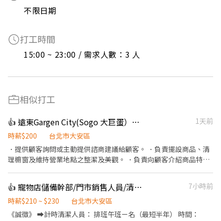
不限日期
打工時間
15:00 ~ 23:00 / 需求人數：3 人
相似打工
👍 遠東Gargen City(Sogo 大巨蛋）門市人員
1天前
時薪$200
台北市大安區
．提供顧客詢問或主動提供諮商建議給顧客。 ．負責擺設商品、清
理櫥窗及維持營業地點之整潔及美觀。 ．負責向顧客介紹商品特
徵、品質與價格及示範操作方法，以協助顧客選擇。 ．負責在顧客
成交後之包裝、收款、交付商品、開發票或收據。 ．負責在當天結
👍 寵物店儲備幹部/門市銷售人員/清潔人員/寵物沙龍人員/代班
7小時前
束營業前，統計銷售情形、盤點貨品存量及撰寫當日業務報表。
時薪$210 ~ $230
台北市大安區
《誠徵》 ➡️計時清潔人員： 排班午班ㄧ名（最短半年） 時間：