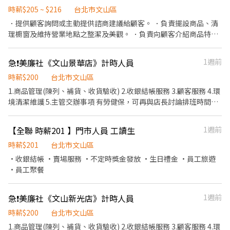
學習如何解決顧客問題、協助店長處理交辦事項、處理文書工作、
時薪$205 ~ $216
台北市文山區
檢查各部門人員工作完成情況、達成業績目標及報告 《限》有寵物
相關工作經驗者
．提供顧客詢問或主動提供諮商建議給顧客。 ．負責擺設商品、清
理櫥窗及維持營業地點之整潔及美觀。 ．負責向顧客介紹商品特
徵、品質與價格及示範操作方法，以協助顧客選擇。 ．負責在顧客
成交後之包裝、收款、交付商品、開發票或收據。 ．負責在當天結
急❗️美廉社《文山景華店》計時人員
1週前
束營業前，統計銷售情形、盤點貨品存量及撰寫當日業務報表。 . 上
班時間由公司彈性安排
時薪$200
台北市文山區
1.商品管理(陳列、補貨、收貨驗收) 2.收銀結帳服務 3.顧客服務 4.環
境清潔維護 5.主管交辦事項 有勞健保，可再與店長討論排班時間
👏🏻
【全聯 時薪201 】門市人員 工讀生
1週前
時薪$201
台北市文山區
·收銀結帳 ·賣場服務 ·不定時獎金發放 ·生日禮金 ·員工旅遊
·員工聚餐
急❗️美廉社《文山新光店》計時人員
1週前
時薪$200
台北市文山區
1.商品管理(陳列、補貨、收貨驗收) 2.收銀結帳服務 3.顧客服務 4.環