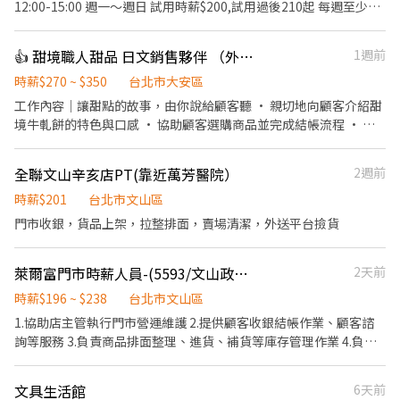
12:00-15:00 週一～週日 試用時薪$200,試用過後210起 每週至少排
三天班以上，能配合再投履歷 工作內容： 寵物大小便及貓砂盆清潔
貓咪小狗眼睛耳朵清潔 打飯餵飯《會餵藥》補換水 打掃環境擦玻
👍 甜境職人甜品 日文銷售夥伴 （外語津貼+高獎金💰）
1週前
璃/倒垃圾 《限》對毛小孩🐶有愛心耐心會餵藥 有養過毛小孩經驗
者 有寵物相關工作經驗者 ➡️晚班 門市排班-計時工讀生19:00-
時薪$270 ~ $350
台北市大安區
24:00（時薪） 每週至少排三天班以上，能配合再投履歷 （有銷售
工作內容｜讓甜點的故事，由你說給顧客聽 • 親切地向顧客介紹甜
經驗者，徵長期） ➡️五六日 門市排班-計時工讀生19:00-24:00 （時
境牛軋餅的特色與口感 • 協助顧客選購商品並完成結帳流程 • 維
薪） 每週至少排二天班以上，能配合再投履歷 （有銷售經驗者，徵
持櫃位整潔，營造溫馨舒適的購物空間 • 達成銷售目標即可獲得獎
長期） ➡️正式 門市銷售人員 晚班15:00-24:00 五六15:00-01:00 排
金，我們重視你的努力與表現！ 外語條件加分｜懂語言的你，更有
全聯文山辛亥店PT(靠近萬芳醫院）
2週前
班制 新資：面議$33000起（有經驗者，徵長期） 另有優渥的業績
舞台發光 • 具備日文 N2以上能力者（需具備接近流利的聽說能
獎金 經常性薪資45000元起 ➡️寵物照顧員 （正式）薪資：33000起
力），享有外語津貼 • 歡迎喜歡與各國旅客交流的你，加入甜境一
時薪$201
台北市文山區
+績效獎金 時間：12:00-21:00 和 15:00-24:00排班制 餵食/換水/清
起把台灣甜點推向世界！
門市收銀，貨品上架，拉整排面，賣場清潔，外送平台撿貨
理耳朵眼睛/清理貓砂便盆/基本清潔 基本健康觀察（食慾、精神、
排泄狀況） 拍照或回報/突發狀況應變（生病、受傷） 量體溫/量體
重/餵藥/審查其他工作崗位檢核員 協助店長交代事項/處理文書作業/
萊爾富門市時薪人員-(5593/文山政大店)
2天前
支援賣場銷售 《限》有經驗者，徵長期 🐾 寵物照護員／寵物保母證
時薪$196 ~ $238
台北市文山區
書 🐾 獸醫助理/特寵專任人員 ➡️幫寵物洗澡人員 （徵正式） 新資：
1.協助店主管執行門市營運維護 2.提供顧客收銀結帳作業、顧客諮
底薪+獎金32000～38000 早班：12:00-21:00排班制 ➡️有KCT C級
詢等服務 3.負責商品排面整理、進貨、補貨等庫存管理作業 4.負責
證照者（徵正式） 新資：底薪+獎金35000～38000 早班：12:00-
門市設備與環境清潔以維護商店形象 5.其他店長、副店長交辦事項
21:00排班制 ➡️儲備 幹部 底薪45000起（徵長期） 接受公司培訓、
輪班、門市銷售、配合輪調店內各單位學習各部門操作流程技巧、
文具生活館
6天前