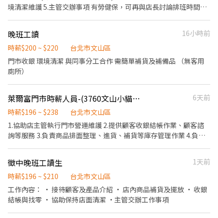
境清潔維護 5.主管交辦事項 有勞健保，可再與店長討論排班時間
👏🏻
晚班工讀
16小時前
時薪$200 ~ $220
台北市文山區
門市收銀 環境清潔 與同事分工合作 需簡單補貨及補備品 （無客用
廁所）
萊爾富門市時薪人員-(3760文山小貓熊)
6天前
時薪$196 ~ $238
台北市文山區
1.協助店主管執行門市營運維護 2.提供顧客收銀結帳作業、顧客諮
詢等服務 3.負責商品排面整理、進貨、補貨等庫存管理作業 4.負責
門市設備與環境清潔以維護商店形象 5.其他店長、副店長交辦事項
徵中晚班工讀生
1天前
時薪$196 ~ $210
台北市文山區
工作內容： • 接待顧客及產品介紹 • 店內商品補貨及擺放 • 收銀
結帳與找零 • 協助保持店面清潔 ·主管交辦工作事項