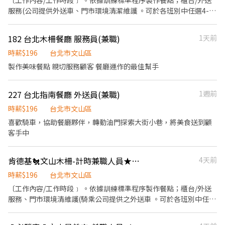
〔工作內容/工作時段﹞ 。依據訓練標準程序製作餐點；櫃台/外送
滿50小時，即享有乙次員工折扣優惠85折簡訊，除了自用也能分享
服務(公司提供外送車、門市環境清潔維護 。可於各班別中任選4-6
給親友共享唷 ◆ 生日/節慶禮卷： 你生日我慶祝，生日當月我們提
小時彈性排班 ﹝薪資福利﹞ ★ 基本時薪：$196 "起" ★ 津貼福利 ◆
供你品牌禮卷 讓生日更有溫度 你過節我共歡，重要節慶我們提供你
外送津貼$10元/14元/趟 ◆ 考核：每通過一站別考核即可為自己加
182 台北木柵餐廳 服務員(兼職)
1天前
福利禮券 好好與家人歡慶 你旅遊我贊助，每年職福會提供你旅遊津
薪($2/時 ◆ 值班津貼：每小時40元(晉升幹部後 ◆ 健檢：任職滿一
貼 好好享受幸福人生 ◎ 詳細工作時間於面試時告知
年起，公司提供年度健檢照顧你的健康 ◆ 保險：除勞、健、勞退
時薪$196
台北市文山區
外，公司更為你投保團保維護你的安全 ◆ 員工用餐折扣：每月任職
製作美味餐點 親切服務顧客 餐廳運作的最佳幫手
滿50小時，即享有乙次員工折扣優惠85折簡訊，除了自用也能分享
給親友共享唷 ◆ 生日/節慶禮卷： 你生日我慶祝，生日當月我們提
227 台北指南餐廳 外送員(兼職)
1週前
供你品牌禮卷 讓生日更有溫度 你過節我共歡，重要節慶我們提供你
福利禮券 好好與家人歡慶 你旅遊我贊助，每年職福會提供你旅遊津
時薪$196
台北市文山區
貼 好好享受幸福人生 ◎ 詳細工作時間於面試時告知
喜歡騎車，協助餐廳夥伴，轉動油門探索大街小巷，將美食送到顧
客手中
肯德基🐔文山木柵-計時兼職人員★彈性周排班★"$196-$201"-另享外送獎金
4天前
時薪$196
台北市文山區
〔工作內容/工作時段﹞ 。依據訓練標準程序製作餐點；櫃台/外送
服務、門市環境清維護(騎乘公司提供之外送車 。可於各班別中任選
4-6小時彈性排班(班別依據面試餐廳需求為主 ﹝薪資福利﹞ ★ 基本
時薪：$196 "起" ★ 津貼福利 ◆ 外送津貼$10元/14元/趟；外送趟