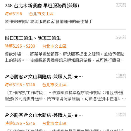
248 台北木新餐廳 早班服務員(兼職)
2天前
時薪$196
台北市文山區
製作美味餐點 親切服務顧客 餐廳運作的最佳幫手
假日班工讀生、晚班工讀生
5天前
時薪$196 ~ $200
台北市文山區
餐飲外場： ．將菜單遞給顧客、解決顧客提出之疑問，並給予餐點
上的建議。 ．後續將顧客點餐訊息通知廚房做餐，或可進行簡易餐
飲之料理，如：調配飲料等。 ．於顧客用餐完畢後，負責收拾碗盤
與清理環境。 ．並負責結帳、收銀等工作。 餐飲內場： ．負責清理
🍕必勝客🍕文山興隆店-兼職人員-★彈性周排班★-"$196-$206"-
1週前
工作環境、設備和餐具。 ．準備不同餐點所需要的食材。 ．協助測
量食材的容量與重量。 ．負責擺盤、打包外帶服務。
時薪$196 ~ $246
台北市文山區
〔工作內容/工作時段﹞ 。依據訓練標準程序製作餐點；櫃台/外送
服務(公司提供外送車、門市環境清潔維護 。可於各班別中任選4-6
小時彈性排班 ﹝薪資福利﹞ ★ 基本時薪：$196 "起" ★ 津貼福利 ◆
外送津貼$10元/14元/趟 ◆ 考核：每通過一站別考核即可為自己加
🍕必勝客🍕文山木新店-兼職人員-★彈性周排班★-"$196-$206"-
1週前
薪($2/時 ◆ 值班津貼：每小時40元(晉升幹部後 ◆ 健檢：任職滿一
年起，公司提供年度健檢照顧你的健康 ◆ 保險：除勞、健、勞退
時薪$196 ~ $246
台北市文山區
外，公司更為你投保團保維護你的安全 ◆ 員工用餐折扣：每月任職