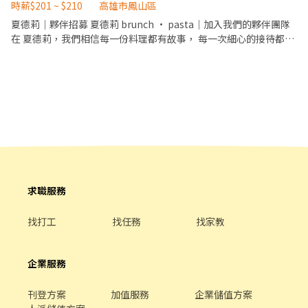
時薪$201 ~ $210
高雄市鳳山區
夏德莉｜夥伴招募 夏德莉 brunch • pasta｜加入我們的夥伴團隊
在 夏德莉，我們相信每一份料理都有故事， 每一次細心的接待都是
讓顧客感受到真誠的機會。 我們由兩位 8 年級一手創立，從外場的
溫暖服務、到廚房對食材與料理品質的堅持，都是我們品牌的核
心。 如果你也喜歡熱情服務、美味料理、溫暖的氛圍 那麼夏德莉就
是讓你一起成長的地方。 ⸻ 我們正在找… 有熱情、肯學、不怕
動手的夥伴 工作內容包括 ・餐點製作 ・原料製作 ・清潔閉店 （所
有工作皆有完整教學流程，不用擔心沒經驗） ⸻ 加入我們，你
會得到 ・友善的工作環境 ・與熱愛料理及服務的團隊一起學習 ・一
起把真誠與美味分享給每位客人 ・ 更多成長與進步的機會 【員工福
利】 ＊依法投保 勞保、健保、勞退 ＊員工餐飲優惠 ⸻ 【工作
時間與排班】 ・依營業時間排班，時段彈性可協調 ・平日：10:00-
求職服務
15:00，安排 3–4小時 ・可依工作能力與個人狀況調整班表 ・例假
日與國定假日 可全日排班者優先 ⸻ 【薪酬制度】 ・兼職人員：
找打工
找任務
找家教
時薪 $201–$210含 $5 出勤獎勵） ・依工作表現與能力，設有 調薪
考核制度 ・國定假日出勤，時薪加倍
企業服務
刊登方案
加值服務
企業儲值方案