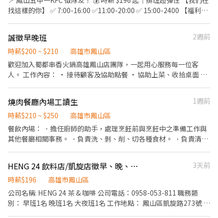
📍 鳳山五甲一KFC 徵隊友！ 💰 時薪 $196 起｜排班超彈性 【我們在
存盤點 等 ⭕獎金福利 ▪生日禮券 ▪員工用餐優惠 ▪年度健檢及津
找這樣的你】 ✅ 7:00-16:00 ✅11:00-20:00 ✅ 15:00-2400 【福利香
貼 ▪一年4次考核及調薪機會 ▪加班費按每分鐘計算 ▪不定期活動
噴噴】 🍗 員餐 85 折｜🎂 生日禮 🧧 三節禮金｜🏥 勞健保 【地點】
競賽獎金、時數達成獎金 ▪介紹親朋好友入職，期滿可獲得
五甲三路211號（福誠高中對面） (長期夥伴募集中，短期先不要喔
誠徵早晚班
2週前
3,000~10,000元獎金 ⭕企業魅力 ▪加班費按每分鐘計算，重視員
🙅)
工的辛勤付出。 ▪實力主義不論年資，且制度完善、升遷調薪快
時薪$200 ~ $210
高雄市鳳山區
速，適合具有企圖心的您。 ▪學習日系企業商業禮儀、餐飲相關專
歡迎加入蜀都串香火鍋高雄鳳山店團隊，一起用心服務每一位客
業技能，並能接觸店舖經營管理。 ▪展店計畫涵蓋全台灣，目標成
人。 工作內容： • 接待顧客及協助點餐 • 協助上菜、收拾桌面 ·
為台灣第一迴轉壽司品牌。 ▪傾聽員工訴求，共同打造「以人為
串籤、出鍋、洗菜補冰箱菜盤等 • 協助飲料及醬料補充 • 基本店
本」的舒適工作環境。
內清潔整理 我們給你的： • 優質團隊氣氛，彼此幫助學習 • 員工
燒肉餐廳內場工讀生
1週前
餐點福利 • 彈性排班好安排 即使沒經驗也可應徵，我們樂意做你學
習的第一步。
時薪$210 ~ $250
高雄市鳳山區
餐飲內場： ．擔任廚師的助手，處理烹飪前與烹飪中之準備工作與
其他餐廳相關事務。 ．負責洗、剝、削、切各種食材。 ．負責清理
工作環境、設備和餐具。 ．準備不同餐點所需要的食材。 ．協助測
量食材的容量與重量。 ．負責擺盤、打包外帶服務。
HENG 24 飲料店/凱旋店徵早、晚、大夜班
3天前
時薪$196
高雄市鳳山區
公司名稱: HENG 24 茶 & 咖啡 公司電話：0958-053-811 職務類
別： 早班1名 晚班1名 大夜班1名 工作地點： 鳳山區凱旋路273號 工
作時間： （早班）08:00-17:00 （晚班）17:00-23:00 （大夜班）