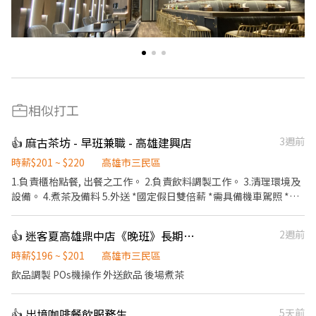
相似打工
👍 麻古茶坊 - 早班兼職 - 高雄建興店
3週前
時薪$201 ~ $220
高雄市三民區
1.負責櫃枱點餐, 出餐之工作。 2.負責飲料調製工作。 3.清理環境及
設備。 4.煮茶及備料 5.外送 *國定假日雙倍薪 *需具備機車駕照 *平
均每日排班6- 8小時 *排班制:09:00-17:00 *月休:8-10天
👍 迷客夏高雄鼎中店《晚班》長期工讀生（寒、暑假短期勿投）
2週前
時薪$196 ~ $201
高雄市三民區
飲品調製 POs機操作 外送飲品 後場煮茶
👍 出境咖啡餐飲服務生
5天前