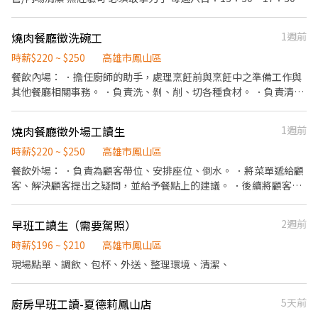
勞健保皆有 *週末班（六日上班） *歡迎二度就業 FB IG可搜尋釀咖
哩 https://m.facebook.com/niangcurry/
燒肉餐廳徵洗碗工
1週前
https://www.instagram.com/niangcurry/
時薪$220 ~ $250
高雄市鳳山區
餐飲內場： ．擔任廚師的助手，處理烹飪前與烹飪中之準備工作與
其他餐廳相關事務。 ．負責洗、剝、削、切各種食材。 ．負責清理
工作環境、設備和餐具。 ．準備不同餐點所需要的食材。 ．協助測
量食材的容量與重量。 ．負責擺盤、打包外帶服務。
燒肉餐廳徵外場工讀生
1週前
時薪$220 ~ $250
高雄市鳳山區
餐飲外場： ．負責為顧客帶位、安排座位、倒水。 ．將菜單遞給顧
客、解決顧客提出之疑問，並給予餐點上的建議。 ．後續將顧客點
餐訊息通知廚房做餐，或可進行簡易餐飲之料理，如：烤土司或調
配飲料等。 ．於顧客用餐完畢後，負責收拾碗盤與清理環境。 ．並
早班工讀生（需要駕照）
2週前
負責結帳、收銀等工作。
時薪$196 ~ $210
高雄市鳳山區
現場點單、調飲、包杯、外送、整理環境、清潔、
廚房早班工讀-夏德莉鳳山店
5天前