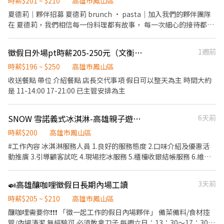
前與烹飪中之準備工作與其他餐廳相關事務。 ．負責洗、剝、削、
時薪$201 ~ $210
高雄市鳳山區
切各種食材。 ．負責清理工作環境、設備和餐具。 ．準備不同餐點
夏德莉｜夥伴招募 夏德莉 brunch • pasta｜加入我們的夥伴團隊
所需要的食材。 ．協助測量食材的容量與重量。 ．負責擺盤、打包
在 夏德莉，我們相信每一份料理都有故事， 每一次細心的接待都是
外帶服務。
讓顧客感受到真誠的機會。 我們由兩位 8 年級生一手創立，從外場
的溫暖服務、 到廚房對食材與料理品質的堅持，都是我們品牌的核
徵假日外場pt時薪205-250元（文衡店）
1週前
心。 如果你也喜歡熱情服務、美味料理、溫暖的氛圍 那麼夏德莉就
是讓你一起成長的地方。 ⸻ 我們正在找… 有熱情、肯學、不怕
時薪$196 ~ $250
高雄市鳳山區
動手的夥伴 願意一起把服務做好、讓顧客開心的人 工作內容包括
收送餐點 帶位 介紹餐點 店長交代事項 假日可以整天為主 時間大約
（外場）： ・吧台製作 ・帶位、餐點介紹 ・區域清潔 （所有工作
是 11-14:00 17-21:00 已主管安排為主
皆有完整教學流程，不用擔心沒經驗） ⸻ 加入我們，你會得到
・友善的工作環境 ・與熱愛料理及服務的團隊一起學習 ・一起把真
SNOW 雪諾義式冰淇淋-高雄親子遊樂園區(正.兼職)
6天前
誠與美味分享給每位客人 ・ 更多成長與進步的機會 【員工福利】
＊依法投保 勞保、健保、勞退 ＊員工餐飲優惠 ⸻ 【工作時間與
時薪$200
高雄市鳳山區
排班】 ・依營業時間排班，時段彈性可協調 ・11:00-16：00之間安
#工作內容 冰淇淋服務人員 1.良好的服務態度 2.口味介紹及優惠活
排3-4小時 ・可依工作能力與個人狀況調整班表 ・例假日與國定假
動推廣 3.引導顧客試吃 4.現場挖冰服務 5.櫃檯收銀結帳服務 6.維持
日 可全日排班者優先 ⸻ 【薪酬制度】 ・兼職人員：時薪 $201–
環境之整潔 #正:30000起 ​#兼:時200 #勞健保 #工作時間 11:00-
$210（含 $5 出勤獎勵） ・依工作表現與能力，設有 調薪考核制度
19:00 ，周一二休息
・國定假日出勤，時薪加薪
🍛高雄釀咖哩徵假日長期內場工讀
3天前
時薪$205 ~ $210
高雄市鳳山區
釀咖哩需要你❗️❗️❗️ 「徵一起工作的假日內場夥伴」 備菜備料/食材控
管/內場清潔 無經驗可 必須敢拿刀子 每週六日：13：30～17：30 *