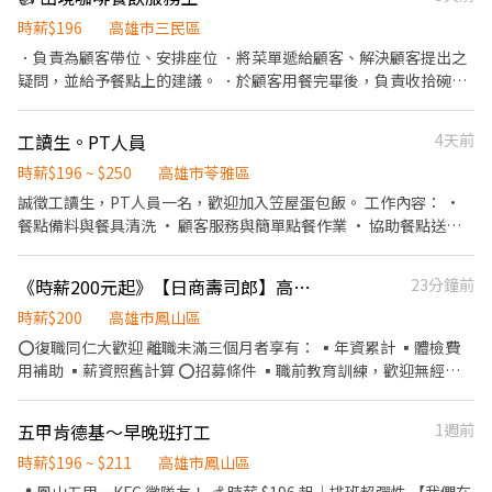
時薪$196
高雄市三民區
．負責為顧客帶位、安排座位 ．將菜單遞給顧客、解決顧客提出之
疑問，並給予餐點上的建議。 ．於顧客用餐完畢後，負責收拾碗盤
與清理環境。 ．並負責結帳、收銀等工作。 ．負責清理工作環境、
設備和餐具。 ．準備不同餐點所需要的食材。 ．協助測量食材的容
工讀生。PT人員
4天前
量與重量。 ．負責擺盤、打包外帶服務。
時薪$196 ~ $250
高雄市苓雅區
誠徵工讀生，PT人員一名，歡迎加入笠屋蛋包飯。 工作內容： •
餐點備料與餐具清洗 • 顧客服務與簡單點餐作業 • 協助餐點送餐
• 環境清潔與桌面整理 我們給你的： • 彈性排班，配合課業需求
• 提供員工餐，方便省時 • 團隊氛圍友好、易於融入 不用經驗也
《時薪200元起》【日商壽司郎】高雄鳳山店-兼職人員★歡迎二度就業、學生實習★
23分鐘前
能勝任，願意學習就歡迎投遞！ 開班作業 準備午餐需要的食材，環
境整潔 招呼客人,介紹我家餐點特色以及點餐跟收營 及出餐哇。外場
時薪$200
高雄市鳳山區
整潔工作 協助廚房製作餐點，環境清潔 享有勞健保-生日禮金-員工
⭕復職同仁大歡迎 離職未滿三個月者享有： ▪年資累計 ▪體檢費
聚會
用補助 ▪薪資照舊計算 ⭕招募條件 ▪職前教育訓練，歡迎無經驗
者加入!! ▪歡迎二度就業、學生實習、長期打工、短期打工 ▪彈性
排班：09:00~23:30（每日至少排班4小時，請於面試時與主管確認
五甲肯德基～早晚班打工
1週前
班表） ⭕工作內容（在職教育訓練完善，無經驗者OK） ▪外場 帶
客入座→用餐說明、顧客服務→桌面清潔→環境整理→收銀結帳 等
時薪$196 ~ $211
高雄市鳳山區
▪內場 商品進貨→食材處理→餐點製作→餐具清洗→環境整理→庫