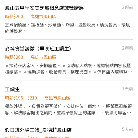
23:00-08:00 （上班時間是固定的、無法調整） 應徵方式： 1.私訊
鳳山五甲早安美芝城概念店誠徵廚房助手
3週前
我約面試時間 2.到店內投履歷 工作內容： ・飲品調製 ・櫃檯點單
・環境整理與清潔維護 ・簡易盤點原物料 徵的不是員工，是一起打
時薪$200
高雄市鳳山區
拼的神隊友 如果你： ✔ 不怕忙 ✔ 有禮貌會微笑 ✔ 想賺錢也想學技
烹煮鍋燒麵、鐵板麵、炒意麵、炸物，送餐收桌，清洗餐具、環境
能 那很適合來我們店！ 我們有： ✨ 員工福利 ✨ 彈性排班 ✨ 升遷加
維護整潔。
薪制度 ✨ 同事好相處 交接班10分鐘 加班費另計 不用煮茶 不用外送
營業場所禁菸 禁止打瞌睡 禁止玩手遊
麥料食堂誠徵（早晚班工讀生）
2週前
時薪$200
高雄市鳳山區
🔹接待來店客人、安排座位。 🔹協助客人點餐、確認餐點內容及櫃
檯結帳。 🔹協助送餐、收拾餐具、整理桌面。 🔹保持店內環境整
潔，包含掃地、拖地、 擦拭桌椅及玻璃。 🔹協助洗碗、垃圾分類及
倒垃圾。 🔹補充餐具、醬料及外帶用品。 🔹協助簡易餐點備料及其
工讀生
1天前
他店務工作。 🔹配合主管交辦事項，與夥伴互相支援。 🔹偶爾需配
合外送 ❤️ 我們想找這樣的夥伴❤️ 我們相信，一位好的夥伴，不一定
時薪$196 ~ $210
高雄市鳳山區
要有豐富的餐飲經驗。 但一定要有： ✅一句親切的「您好」 ✅一個
餐飲外場： ．負責為顧客帶位、安排座位、倒水。 ．將菜單遞給顧
真誠的微笑 😊 ✅一份願意學習的態度 ✅一顆願意為團隊付出的心 ✅
客、解決顧客提出之疑問，並給予餐點上的建議。 ．後續將顧客點
一份對工作負責的精神 餐飲技能可以慢慢學， 但禮貌、態度、責任
餐訊息通知廚房做餐，或可進行簡易餐飲之料理，如：烤土司或調
感與品格，才是我們最珍惜的特質。 如果您認同這樣的工作理念，
配飲料等。 ．於顧客用餐完畢後，負責收拾碗盤與清理環境。 ．並
假日班外場工讀_夏德莉鳳山店
5天前
歡迎加入楊家麥料食堂 和我們一起把每一位客人照顧好🤗
負責結帳、收銀等工作。 餐飲內場： ．擔任廚師的助手，處理烹飪