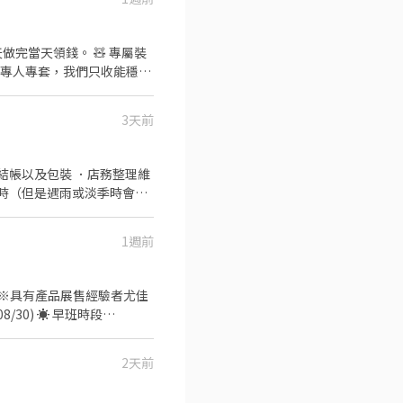
錢。 🧸 專屬裝
備專人專套，我們只收能穩定
主報班制 沒
每週固定場
3天前
：圓環 ・週六：朴子、同仁夜
現場付現。 🌱 新手
試作一樣算錢。覺得不適合，
 📍 面試資訊
 24
1週前
 ※具有產品展售經驗者尤佳
/30) ☀️ 早班時段
21：00~24：00 8/30(日)撤
久站的，不能露出腳趾頭的鞋
2天前
覆以下內容報名： 1. 場次：
4. 手機： 5. 請簡述有哪些