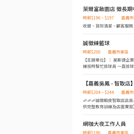
作，底薪照領 
萊爾富啟園店 徵長期
時薪$196 ~ $197
嘉義市
收銀、貨架清潔、顧客服務
誠徵練籃球
時薪$200
嘉義市東區
【主辦單位】： 昊斯達企業有
練投時幫忙撿球員 一直撿球
時薪$204 ~ $244
嘉義市
🦐🦐🦐誠徵蝦皮智取店店員
供完整教育訓練及店面實習】 
夜班時薪($244)✨ （詳
時間"最晚從08:30開始，預計排
網咖大夜工作人員
時薪$196
嘉義市東區