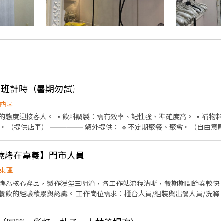
-晚班計時（暑期勿試）
西區
的態度迎接客人。 ▪️飲料調製：需有效率、記性強、準確度高。 ▪️補物料。
聚餐、聚會。（自由意願） 🔹不定期活動業績達標
金。 🔹過年紅包獎勵。 友善的工作環境是我們的目標 歡迎有熱忱且有禮貌的您，一起當同事❤️
德州燒烤在嘉義】門市人員
東區
烤為核心產品，製作漢堡三明治，各工作站流程清晰，餐期期間節奏較快
櫃台人員/組裝與出餐人員/洗滌 需面對客人，歡迎開朗有活
0 （請提供適合時段，
進一步詳談） 詳細時間內容需詳談 店鋪固定週一二公休