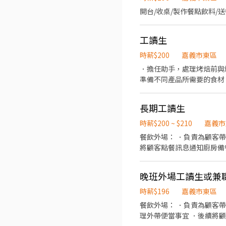
開台/收桌/製作餐點飲料/
工讀生
時薪$200
嘉義市東區
．擔任助手，處理烤焙前與
準備不同產品所需要的食材
長期工讀生
時薪$200 ~ $210
嘉義市
餐飲外場： ．負責為顧客
將顧客點餐訊息通知廚房備
環境。 餐飲內場： ．擔任廚師的助手，處理烹飪
材。 ．負責清理工作環境
晚班外場工讀生或兼
時薪$196
嘉義市東區
餐飲外場： ．負責為顧客
理外帶便當事宜 ．後續將