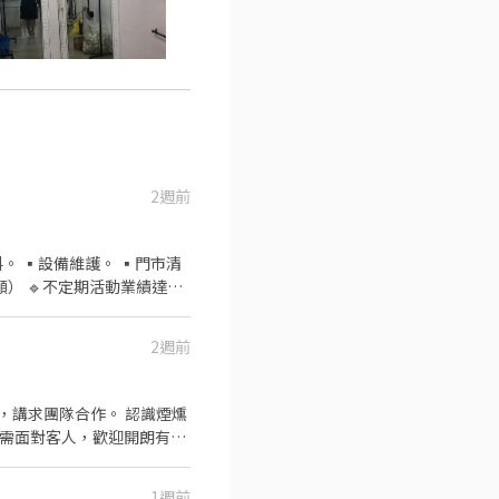
2週前
 ▪️設備維護。 ▪️門市清
2週前
，講求團隊合作。 認識煙燻
1週前