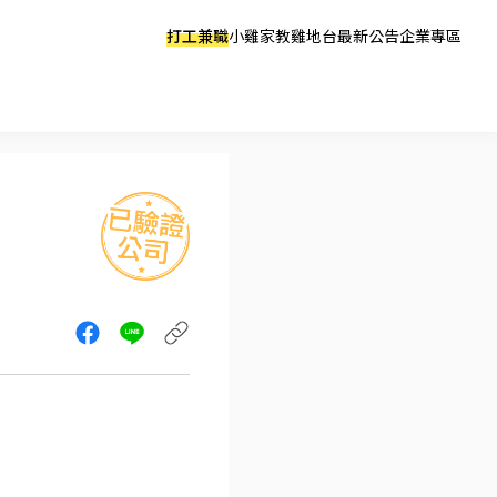
打工兼職
小雞家教
雞地台
最新公告
企業專區