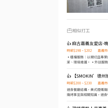
相似打工
👍 麻古嘉義友愛店
時薪$198 ~ $202
嘉義市
▪️櫃檯服務：以親切且專業
潔、環境維護。 ▪️外送服務。（提供店車） —————— 額外提供： 🔹不定期
獎
👍 【SMOKIN’
時薪$200 ~ $230
嘉義市
速食餐廳結構，美式煙燻燒
燒烤事宜與相關知識，速食餐飲的經驗積累與認識。 工作崗位需求：
力的夥伴，有上列相關經驗者佳 上班時間段 午班/晚班 晚班：15:30-20:30（優先） 其他時段：11:30-20:3