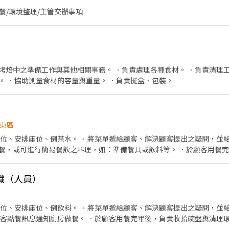
送餐/環境整理/主管交辦事項
烤焙中之準備工作與其他相關事務。 ．負責處理各種食材。 ．負責清理工
。 ．協助測量食材的容量與重量。 ．負責擺盒、包裝。
東區
帶位、安排座位、倒茶水。 ．將菜單遞給顧客、解決顧客提出之疑問，並給
餐，或可進行簡易餐飲之料理，如：準備餐具或飲料等。 ．於顧客用餐
前與烹飪中之準備 工作與其他餐廳相關事務。 ．負責洗、剝、削、切各種食
、設備和餐具。
職（人員）
帶位、安排座位、倒飲料。 ．將菜單遞給顧客、解決顧客提出之疑問，並
顧客點餐訊息通知廚房做餐。 ．於顧客用餐完畢後，負責收拾碗盤與清理環