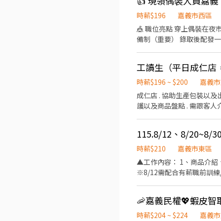
👍 現領偶裝人員嘉
時薪$196
嘉義市西區
🎪 職位亮點 穿上偶裝在夜
備制（重要） 錄取後配發
配合的夥伴——一週至少要能上三
有固定班表，也不排你的時間，
工讀生（平日成仁店
次 ・週一：大林 ・週二：
市、圓環、湖美夜市 ・週日：圓環 
時薪$196 ~ $200
嘉義市
率，時薪最高 $196，不分
成仁店 . 協助生產包裝以及出貨 檜意店 . 負責簡單餐點製作 ．現場商品販售以及提供試吃服務 ．櫃檯結帳以及包裝 ．店務整理維
友善機制 完全沒經驗可以來
護以及商品盤點 . 需跟客人介紹商品，有耐心，口條佳 *檜意假日工讀為主，平常每日固定時數為4小時（但是遇雨或淡季時會彈
做完那次就好，不勉強、不綁約。 😄 適合對象 ・學生、二度就業、想賺外快的上班族都歡迎 ・不
性排班，每日時數可能增減
躬、會互動就夠 ・有機車等交
面試安排在嘉義場次現場（依上方
小時內主動聯絡您，先聊 5
時薪$210
嘉義市東區
▲工作內容： 1、商品介紹
※8/12需配合有薪職前訓練/實習
8/21~8/29 (一~日) 08：30
櫃 16：00~23：30 .
子)，勿穿著牛仔褲 . 【報
115.8/12、8/20~8/
時薪$204 ~ $224
嘉義市