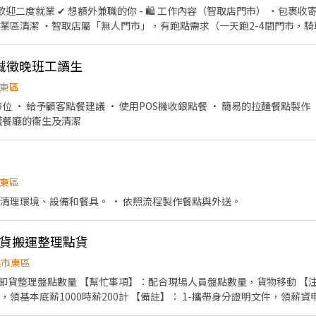
合8/12職前訓練： 7. 展售期間是否有無法配合的日期：(全程可配合 or 無法
 ✔ 歡迎二度就業 ✔ 想額外兼職的你 - 🛍 工作內容（智取店門市） ・包裹
. 是否接受上述工作內容、期間、薪資、服裝規定..等內容(是/否)
業區清潔 ・智取店屬「無人門市」，有跑點需求（一天跑2-4間門市，騎車
計薪 - 📍 班別說明 🔹 早班兼職： 🕖 早班：07:00–12:00 （可彈性
7:30–22:30 (需六日兩天+平日至少2天，可於17:30 - 22:30排班) - 💰
誠徵晚班工讀生
） - 📅 發薪日：隔月 15 號 💳 僅限薪轉本人帳戶（無現領） - 📚 培
與實習期間皆有計薪 - 立即應徵:加賴@759vflwo 電話:02-6636-2428#
東區
護餐廳的衛生及清潔
東區
清理環境、設備和餐具。 · 依照流程製作餐點與外送。
助下貨搬運整理點貨
義市東區
卸貨整理盤點數量 【幫忙事項】：配合現場人員盤點數量，貨物移動 【
3-底薪如敘述；超時每30分鐘+$100 4-若遇用餐時段有供餐，用餐30