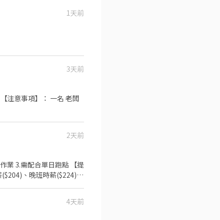
1天前
3天前
項】： 一名 老闆
2天前
護作業 3.需配合單日跑點 【提
04)、晚班時薪($224)、
-12:00（可彈性調整"上班
週排班約3～4天)
4天前