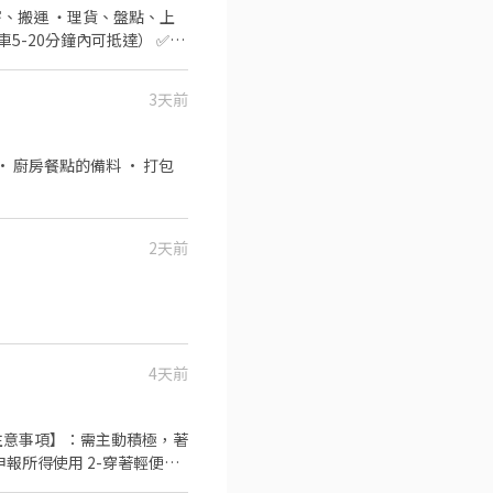
配合的日期___) 8. 可配
收寄、搬運 ・理貨、盤點、上
5-20分鐘內可抵達） ✅提
於 07:00–08:30 間到班）
 薪資待遇 ・早班：$204／時 ・晚
3天前
訓制度 ・完整線上／實體教育訓練
306
2天前
4天前
注意事項】：需主動積極，著
分鐘不支薪 5-提早結束工