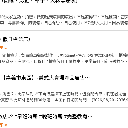
義（圓環、彩虹、朴子、大林等場次)
市跟大家互動、拍照，做的是義演團的演出，不是發傳單、不是推銷。當天做完當天領
一套「專屬於你」的裝備，自己保管、自己使用，不跟別人共用。因為裝
天，且需能獨自上工、自行載運裝備。只想偶爾做一天的，這個職缺不適合。 🗓 自
場次自己挑（每週三天以上）。臨時有事提前說一聲就好，不扣錢、不記點。 🌙 嘉義
，假日檜意店）
彩虹夜市、湖美夜市 ・週三：彌陀、同仁夜市 ・週四：彩虹夜市 ・週五
天天有場，任你挑三天以上；鄰近的雲林場次也可跨區報班。 💰 薪資單純 嘉義全區同一費
東區
場地、不分遠近，沒有底薪抽成那些複雜算法。當天做完當天結，24小時內匯款或
。第一次先做 1~2 小時試作，教你怎麼穿、怎麼動、怎麼跟客人互動，
需要口才好，會揮手、會鞠
）
通工具、能載運裝備、能獨自上工 ・能穩定一週上三天以上、願意自己保管專屬裝備
場次表擇一），談完直接看到現場長怎樣，當天就能決定要不要試作。 👉 應徵後我們會在
115.8/12、8/20~8/30【嘉義市東區】-美式大賣場產品展售工讀生
 分鐘確認狀況再約面試。
、銷售 2、商品陳列 ※可自行選擇可上班時間，但能配合早、晚班者尤佳
 ※有薪休息時間30分鐘 . . ▲工作日期與時間： (2026/08/20~2026/08
~15：30 . 🌙 晚班時段 8/21~8/29 (一~日) 14：30~21：30 8/20(四)進櫃 
 . ▲時薪：210元 . ▲服裝規定：有領深色上衣、黑色長褲以及布鞋(請穿耐
🦐嘉義民權💖蝦皮智取店🦐 #早班時薪 #晚班時薪 #完整教育訓練
名方式】請加入芮可官方賴↓ 或 搜尋賴：『@recjob』後 加入後並訊息回
30【嘉義市東區】-美式大賣場產品展售工讀生 2. 全名： 3. 出生年月日(西元年)： 
東區