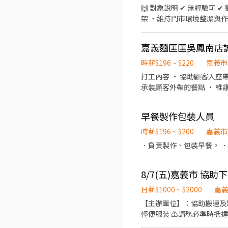
產品展售經驗： 6. 是否能配
🙌 對象說明 ✔ 無經驗可
合的班別：(早班/晚班) 9
架 ・維持門市環境整潔與作
供完整線上教育訓練&實體實習，皆有
- 🔹 晚班兼職： 🌙 晚班：1
嘉義麵匡匡吳鳳南店
班：$224／時 (含交通津貼
・實體門市實習與考核 👉 訓練
時薪$196 ~ $220
嘉義市
打工內容 • 協助顧客入座帶位 • 給予顧客點餐建議 • 使用POS機收銀點餐 • 簡易的拉麵餐點製作 • 廚房餐點的備料 • 打包
承裝顧客外帶的餐點 • 維
早餐製作包裝人員
時薪$196 ~ $200
嘉義市
．負責製作、包裝早餐。 ．
8/7(五)嘉義市 協
日薪$1000 ~ $2000
嘉
【主辦單位】：協助搬運及
輕便服裝 ⚠️請務必準時抵達，領基本底薪1000時薪200計 【備註】： 1-攜帶身分證明文件，領薪資申報所得使用 2-穿著輕便服
裝，運動鞋，怕髒請自備手套 