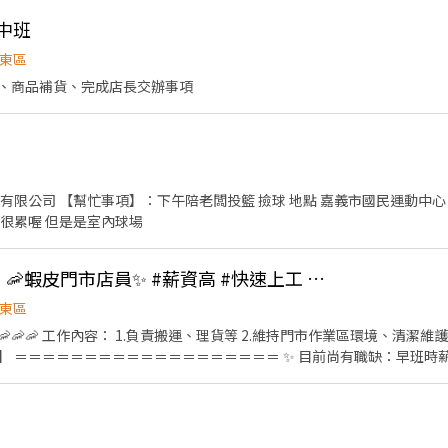
工作項目：協助技師點貨，卸貨，拆裝，拆箱，整理環境
中班
東區
、商品補貨、完成店長交辦事項
限公司 【幫忙事項】：下午陪老闆投籃 撿球 地點 嘉義市國民運動中心 【注意事
很累喔 但是是室內球場
【嘉義吳鳳 - 智取店】🦐蝦皮門市店員✨ #薪資高 #快速上工 #完整職訓
東區
🦐🦐🦐 工作內容： 1.負責搬運、理貨等 2.維持門市作業區環境、清潔維
＝＝＝＝＝＝＝＝＝＝＝＝＝＝＝＝＝＝＝ ✨ 目前尚有職缺：早班時薪($2
細上班時間如下） ＝＝＝＝＝＝＝＝＝＝＝＝＝＝＝＝＝＝＝ 早班時薪：07:00
班3-5小時） 晚班時薪：18:30-22:30 夜班時薪：23:30-03:30 (一