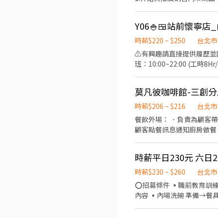
Y06🍚🍱站前懷寧店
時薪$220 ~ $250
台北市
⚠️有興趣請直接提供履歷並回答應徵問題⚠
班：10:00~22:00 (工時8H
------------------
問題，必要時提供建議 3. 上
莫凡彼咖啡館-三創分店
洗剝削切各種食材，烹飪前置備
-------------------
時薪$206 ~ $216
台北市
大專院校學期、學年實習業務
餐飲外場： ．負責為顧客
資額外再加10元。 ✅每月工
顧客點餐訊息通知廚房做餐
少四小時、每周最少須提供1
環境。 ．並負責結帳、收
負責洗、剝、削、切各種食
重量。 ．負責擺盤、打包
時薪$230 ~ $260
台北市
⭕招募條件 ▪職前教育訓練，歡
內容 ▪內場洗碗 準備→餐具清洗→庫存盤點、出貨、整
及調薪 ▪加班費按每分鐘計算 ⭕企業魅力 ▪「以人為本」注重團隊合作及交流，採納同仁的意見，提升參與感 ▪
商業禮儀、衛生知識及專業