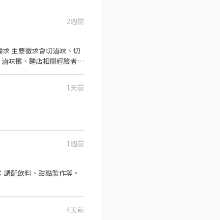
2週前
、滷味攤、麵店相關經驗者優
1天前
營運績效獎勵金及排班配合
757-171 地址：台北市大同區寧夏路 12 號 1 樓
1週前
如：調配飲料、甜點製作等。
4天前