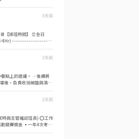
3天前
----- 📆【排班時間】 ⏰全日
--------------------
排座位、為顧客帶位 2. 答覆有關餐飲
養 🥦🥩《內場廚務》 1.
2天前
 4. 訂貨、庫存控管學習 -
的熱忱，態度積極認真的在校生加入，配合各
特別津貼！計時人員每小時薪
餐點上的建議。 ．後續將
000元。 ✅一天中能排班最
完畢後，負責收拾碗盤與清理
作與其他餐廳相關事務。 ．
 ．協助測量食材的容量與
2天前
與主管確認班表) ⭕工作
業知識 ▪升遷快速且制度完