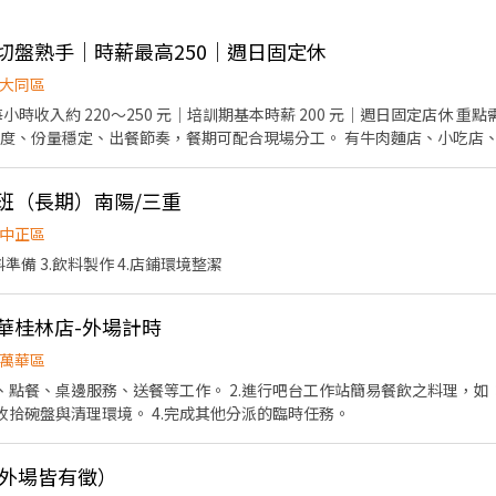
味切盤熟手｜時薪最高250｜週日固定休
大同區
速度、份量穩定、出餐節奏，餐期可配合現場分工。 有牛肉麵店、小吃店
 通過基本訓練、適合店內工作節奏
晚班（長期）南陽/三重
度、餐期速度、配合度，以及是否能獨立負責工作區域，核定基本時薪、
中正區
 希望你出勤穩定、動作快、態度正常，能配合現場分工。 到職後
準備 3.飲料製作 4.店鋪環境整潔
速度、責任感與配合度。 未達基本工作要求者，會依實際狀況調整工作內容、工
內工作需求，將依店內規定及相關法令辦理後續事項。 福利 生日禮金 節日獎金 過年獎金
萬華桂林店-外場計時
以上依店內規定及營運狀況發放。 其他 週日固定店休。 聯絡方式 電話：0953-
萬華區
點、點餐、桌邊服務、送餐等工作。 2.進行吧台工作站簡易餐飲之料理，
收拾碗盤與清理環境。 4.完成其他分派的臨時任務。
/外場皆有徵）