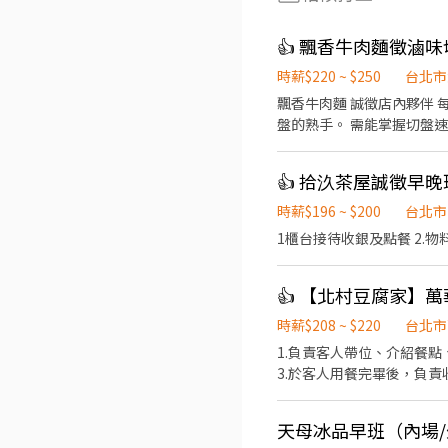
👍 飄香牛肉麵徵滷
時薪$220 ~ $250
台北市
飄香牛肉麵 誠徵店內夥伴 每小時收入約 220～250 元｜培訓期基本時薪 200 元｜週日固定店休 重點需求 主要徵求會切滷味、切
盤的熟手。 需能掌握切盤
先。 工作內容 主要工作包含： 切滷味、切菜、煮麵、出餐、POS 收銀結帳、備料、環境整理。 早班人員需協助開店。 工作區域
餐期採一人負責一區，主要區域為： 煮麵區、滷味切盤區 薪資待遇 培訓期基本時薪 200 元。
👍 拾汣茶屋誠徵早
後，依工作能力、出勤穩定
獎勵金。 每小時收入約 220～250 元，實際收入依工作表現、出勤狀況、排班配合及店內考核結果核發。 可穩定獨立站區、滷味
時薪$196 ~ $200
台北市
切盤熟練、配合度佳者，每小時收入可達約 250 元。 工作要求
1櫃台接待收銀及點餐 2.物料
會有基本訓練與簡易考核，主要看出勤、態度、
作區域或排班安排；如經評估不適合店
👍 【北村豆腐家】
時薪$208 ~ $220
台北市
1.負責客人帶位、介紹餐
3.於客人用餐完畢後，負責
天母冰品早班（內場