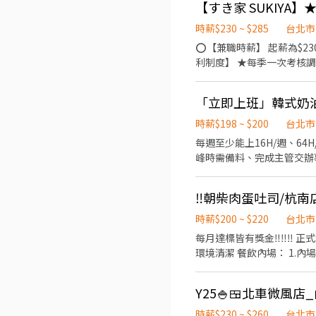
【すき家 SUKIYA
善，依努力及成果將有升遷
台灣，讓更多人有機會品嚐
時薪$230 ~ $285
台北市
⭕【兼職時薪】 起薪為$23
利制度】 ★每季一次考核調
鞋 ★年度健檢 ★勞保、健保，6％勞退提撥 ⭕【工作說明】 《內場》:餐點製作
收銀結帳、環境整潔 ★開朗活潑有笑容 ★ＳＯＰ專業流程 ★無經驗可 ★提供完善職前教育訓練 ⭕【經營理念】 我們是日本第一
「立即上班」韓式奶油
的速食連鎖ZENSHO集團
高品質的食材，當場現點現
時薪$198 ~ $200
台北市
親民的誠懇價格，強調食品
每週至少能上16H/週、64H/月才應徵 #短期、暑期打工勿
峰時需備料、完成主管交辦事宜。無經驗可。 2、櫃檯/飲料/負責櫃檯收銀/點
交辦
‼️朝柴肉蛋吐司/杭南
時薪$200 ~ $220
台北市
每月達標皆有獎金‼️‼️‼️ 正式錄用後依能力加薪，國定假日雙薪，享當月業績分紅 餐飲外場： 1.點單收銀 2.飲料調製 3.餐點組裝 4.
環境清潔 餐飲內場： 1
Y25🍚🍱北車微風店
時薪$230 ~ $260
台北市