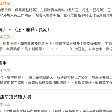
士林區
熟悉後滿三個月調整時薪） 主要職責為備料（煮紅豆、花生、豆花等） 
帳 外
忙 • 相關福利
餐、唱歌吃飯 上班期間免費享用甜品 Y世代老闆+可愛同事 隨時長出食物的零食箱 
店 ·（正、兼職 / 長期）
請附上大致可排班的時間 *每月排班時數至少需50小時，假日至少4-5天 
中正區
銀、開店準備及閉店收拾、環境整潔維護及主管交辦事務。 工作方式：輪班、排班制 福利制
• • • • 「山海豆花」來自台東，發掘一位來自日本人童年記憶
研製，以純水、國產黃豆與天然鹽滷，匯集一碗山海自然純粹的山海豆花！ Faceb
tps://www.instagram.com/mata_tofu_pudding/ 招募喜
讀生
加入我們！
中正區
帶位、安排座位。 ．將菜單遞給顧客、解決顧客提出之疑問，並給予餐點上
用餐完畢後，負責收拾碗盤與清理環境。 ．並負責結帳、收銀等工作。 若為整天班，空班
次皆有免費供餐。不定時員工聚餐☺️
車店早班兼職人員
中正區
。 2.提供顧客之接待與需求服務。 3.餐點、飲品製作。 4接待櫃台收銀點