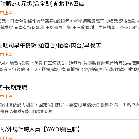
】★時薪240元起(含全勤)★北車K區店
加薪的機會 ▪享有完善的福利制度，加班費為5分鐘為單位計算，重視員
美味平價壽司，致力成為頂尖品牌
中正區
0元，符合全勤條件者時薪再加$10元，考核調薪最高可加45元 深夜出勤津貼每小
薪機會 ★享有特休累積 ★免費員工餐 ★三節福利、生日禮金、夜班出勤
、食材備料、進貨盤點 《外場》:接待服務顧客、
吐司早午餐徵-麵包台/櫃檯/煎台/早餐店
，我們的理念是"消滅世界的飢餓和貧困"，目標是成為全球第一的連鎖餐飲
作提供美味可口的日本國民美食-牛丼/咖哩，並以舒適衛生的用餐環境、
中正區
安全，顧客安心。不論是單獨一人、與家人一起、朋友一起，皆可享受用
試 1、麵包台-負責製作麵包台所有品相/煎吐司/組裝/包裝/收送餐。離
餐/打包/製作飲料/收送餐/離峰時需備料、完成主管
事宜。無經驗可。 3、有煎台經驗佳-負責煎台熟食製作/收送餐、離峰時需備料、完成主管
店-長期兼職
中正區
.內場煎台 2.餐點組裝 3.環境清潔
_內/外場計時人員【YAYOI彌生軒】
中正區