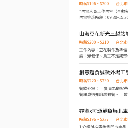
時薪$196 ~ $200
台北市
*內場人員工作內容（全數
內場排班時段：09:30-15:30 *外場人員工作內容： 幫客人製作冰品、豆花等甜品 保持工作及用餐環境整潔 搓麻糬 收銀、結
場排班時段：早班11:00-17:00 • 加分條件 外向，能親切大方的服務客人 反應快且精準 團隊合作與同事能互相幫
服務滿三個月享績效獎金 定期聚
山海豆花新光三越站前
每月排班一次 *投遞履歷時
分鐘 • 工作地點 台北市士林區士東路200巷78號 . 長期員工福利 服務滿三個月享三節獎金 歡迎工讀、二度就業、兼差的夥伴加
時薪$200 ~ $210
台北市
入我們
工作內容：豆花製作及準備、點餐收
度：勞健保、員工不定期聚餐、年資獎項 、員工制服等。 • 
的味道，承襲寄せ豆腐職人精神
https://www.facebook.com/MATA.TofuPudding Instagram：ht
創意麵食誠徵外場工
歡豆花、甜品的朋友，歡迎
時薪$220 ~ $230
台北市
餐飲外場： ．負責為顧客
餐訊息通知廚房做餐。 ．於顧客
空班津貼！ 每個班
尋蜜x可頌鯛魚燒北
時薪$196 ~ $237
台北市
1.介紹與推廣銷售門市商品