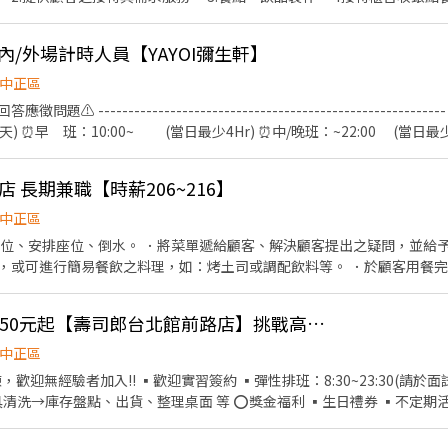
_內/外場計時人員【YAYOI彌生軒】
中正區
️ -----------------------------------------------------
r/天) ⏰早 班：10:00~ (當日最少4Hr) ⏰中/晚班：~22:00 (當日最少4Hr) --
------------------ 【工作內容】 💪🥤《外場服務》 1. 佈置及清理餐桌、安
水、上餐並提供有關用餐的服務 4. 收銀服務 5. 工作區域和設備的清潔以及保
 長期兼職【時薪206~216】
料作業 2. 各項定食及料理製作、出餐 3. 工作區域和設備的清潔以及保養
--------------------------------------- ⭕️歡迎對餐飲服務有高度
中正區
，可與學校簽訂相關合約。 ✅2025年1-2月、6-8月、12月期間限定
帶位、安排座位、倒水。 ．將菜單遞給顧客、解決顧客提出之疑問，並給予
時達成獎勵，總工時達100小時以上發放500元或達150小時以上者發放1,
，或可進行簡易餐飲之料理，如：烤土司或調配飲料等。 ．於顧客用餐
6-20小時排班。兩周排班一次，可彈性調整。 ✅假日能排班的兼職人員
銀等工作。 餐飲內場： ．擔任廚師的助手，處理烹飪前與烹飪中之準備工
材。 ．負責清理工作環境、設備和餐具。 ．準備不同餐點所需要的食材。
時薪平日230元 六日250元起【壽司郎台北館前路店】挑戰高薪洗碗兼職
外帶服務。
中正區
迎無經驗者加入!! ▪歡迎實習簽約 ▪彈性排班：8:30~23:30(請於面試時
理桌面 等 ⭕獎金福利 ▪生日禮券 ▪不定期活動競賽獎金 ▪一年4次考核
除學習到日本
的烹飪技巧，還可接觸店鋪的經營管理，例如：成本控管及數據分析等專