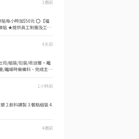
1週前
工的辛勤付出 ▪計畫拓展全
時加$50元 ⭕【福
津貼 ★提供員工制服及工作
4天前
集團。 我們堅持使用安全及
熱情用心的服務態度、平實
餐的樂趣。
交辦事宜。無經驗可
1小時前
4週前