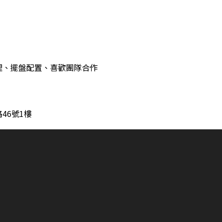
理、擺盤配置、喜歡團隊合作
46號1樓