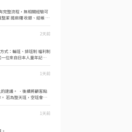
已有完整流程，無相關經驗可
• 排班方式 *
2天前
*休息時間：每四小時休息30
ook：
1天前
的建議。 ．後續將顧客點
會有
1天前
餐。