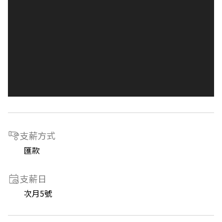
支薪方式
匯款
支薪日
次月5號