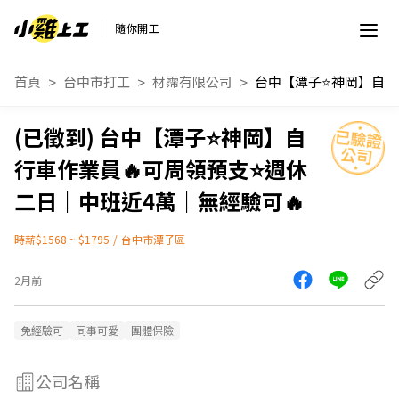
隨你開工
首頁
台中市打工
材霈有限公司
台中
台中【潭子⭐神岡】自
行車作業員🔥可周領預支⭐週休
二日｜中班近4萬｜無經驗可🔥
時薪$1568 ~ $1795
/
台中市潭子區
2月前
免經驗可
同事可愛
團體保險
公司名稱