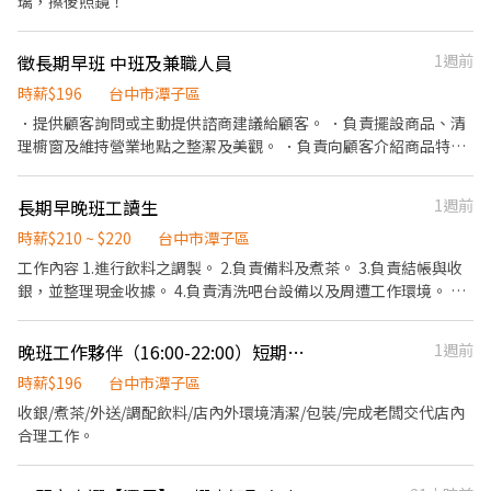
璃，擦後照鏡！
者請勿應徵 • 擅長收納整理 • 老闆中重度五十肩及身體受傷，正
在治療復健中，暫時需幫忙洗衣服烘衣服（設備都有無需外出自助
徵長期早班 中班及兼職人員
1週前
洗） • 老闆是綠植殺手，連空氣鳳梨都可以養死，請幫忙澆花澆
水，目前僅有一個盆栽，但不時會收到鮮花需幫忙換水… • 目前有
時薪$196
台中市潭子區
長期固定配合的家事員，此份工作為兼職 • 需有良民證（申請費用
．提供顧客詢問或主動提供諮商建議給顧客。 ．負責擺設商品、清
100元，3個工作天發放），歡迎二度就業 • 開立線上勞務報酬單，
理櫥窗及維持營業地點之整潔及美觀。 ．負責向顧客介紹商品特
公司採無紙化作業，需有email可在匯款入帳後確認收款 • 幫忙清
徵、品質與價格及示範操作方法，以協助顧客選擇。 ．負責在顧客
潔貓砂盆，可直接沖入馬桶（貓咪都有健檢打疫苗和滴劑，沒有任
成交後之包裝、收款、交付商品、開發票或收據。 ．負責在當天結
何貓愛滋貓瘟，身體健康無傳染病） • 幫忙餵貓咪吃飯和換水 •
長期早晚班工讀生
1週前
束營業前，統計銷售情形、盤點貨品存量及撰寫當日業務報表。
任務制，做完即下班 • 週休二日，週末不需上班 我們提供的設備：
時薪$210 ~ $220
台中市潭子區
• 手持無線可截斷毛髮的吸塵器（用完需清空集塵盒） • 超熱門京
工作內容 1.進行飲料之調製。 2.負責備料及煮茶。 3.負責結帳與收
揚拖把 • 德國軟水垢專用清潔劑 • 員工茶水點心自由享用 • 全美
銀，並整理現金收據。 4.負責清洗吧台設備以及周遭工作環境。 5.
製5道RO生飲純淨水 • 廚餘機（不會臭但要倒掉，也可攜回做堆
定期盤點剩下的飲料與食材。 6.外送服務 歡迎積極開朗、負責守
肥） • 桌上型洗碗機 • LG AI智能免曬衣乾衣機 • 機車停車位 備
時、具機車及駕照、對服務業有熱忱且可長期配合者加入！
註： • 一開始都會教，希望是有經驗者，千萬不要碎碎唸。 • 如
晚班工作夥伴（16:00-22:00）短期勿試
1週前
果中午可幫忙煮飯優先錄取（老闆是地中海飲食習慣，一開始會教
時薪$196
台中市潭子區
如何煮，飲食較為養生），可長期配合表現良好者，會發好市多副
卡（老闆出年費）
收銀/煮茶/外送/調配飲料/店內外環境清潔/包裝/完成老闆交代店內
合理工作。