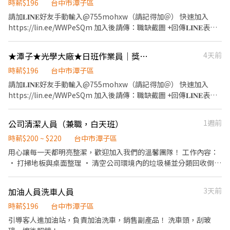
假制度】：周日固定休假、週六要可配合加班 🩷 夜校生平日可不用
時薪$196
台中市潭子區
加班 - 【用餐休息】：中午休息60分鐘 / 上下午休10分鐘 - 【用餐
請加𝐋𝐈𝐍𝐄好友手動輸入@755mohxw（請記得加＠） 快速加入
制度】：免費供餐 - 【發薪制度】：次月10號 - 【工作環境】：員
https://lin.ee/WWPeSQm 加入後請傳：職缺截圖 +回傳𝐋𝐈𝐍𝐄表單
工汽機車停車場 - ▶ —————【應徵方式】————— ◀ ⭐ 點選立即
快找小熊詢問工作~~ ✔勞保✔健保✔職工福利金✔可轉正 ⭐工作地
應徵或線上詢問此職缺 ⭐ 也可以加官方詢問 ⭐ 官方帳號 :
點：台中市潭子區祥和路 ⭐薪資待遇 ▪ 薪資：＄31000 ※小夜班每
★潭子★光學大廠★日班作業員｜獎金多｜可預支S-亞
4天前
https://lin.ee/jVYoe5J ★ 加入後請幫我留姓名 / 電話 / 截圖職缺文
小時加給30元 ※大夜班每小時加給48元 ⭐工作內容 ▪ 電子零件組
★
裝、焊接、測試、包裝作業 ▪ 產品檢驗作業 ▪ 前置作業 ▪ 完成主
時薪$196
台中市潭子區
管交辦事項 ⭐工作時間 日班 08:00-17:10 小夜班 15:50-00:30 大夜
請加𝐋𝐈𝐍𝐄好友手動輸入@755mohxw（請記得加＠） 快速加入
班 23:50-08:30 ⭐公司福利 ▪ 三節禮金(到職滿三個月以上享有) ▪
https://lin.ee/WWPeSQm 加入後請傳：職缺截圖 +回傳𝐋𝐈𝐍𝐄表單
培育獎金： 小夜班(滿1個月:＄2000、2個月:＄4000、3個月:
快找小熊詢問工作~~ ~尋找長期人員~ ⭐工作地點： 台中市潭子區豐
＄5000) 大夜班(滿1個月:＄3000、2個月:＄6000、3個月:＄8000)
栗路(依公司分配) 台中市潭子區南二路(依公司分配) ⭐薪資待遇：
公司清潔人員（兼職，白天班）
1週前
▪ 加班獎勵金(＄2000-＄4000) ▪ 久任獎金：做滿1個月1000元/
底薪＄29500，全勤獎金＄1600 日班＄31100 ⭐工作時間 日班：
次，做滿3個月3000元/次，做滿6個月3000元/次 ▪ 介紹獎金500
08:00-17:20 ⭐工作內容 1.機台操作、成品外觀檢查 2.部品組裝、包
時薪$200 ~ $220
台中市潭子區
元，介紹朋友來上班(1人＄500、2人＄1000....不限人數) ▪ 可預支
裝作業 3.儀器測量 ⭐休假制度 週休二日 ❤️公司福利 ▪ 三節禮金600
用心讓每一天都明亮整潔，歡迎加入我們的溫馨團隊！ 工作內容：
薪水 歡迎詢問！立即預約面試！ 請加𝐋𝐈𝐍𝐄好友手動輸入
元（生日、端午、中秋） ▪ 入職獎金 ▪ 久任獎金 ▪ 在職18個月獎
• 打掃地板與桌面整理 • 清空公司環境內的垃圾桶並分類回收倒垃
@755mohxw（請記得加＠） 快速加入https://lin.ee/WWPeSQm
金(0-15000元)，依個人表現發放。 ▪ 介紹獎金500元，介紹朋友來
圾（垃圾車約早上11:20～中午12:40來，懷疑垃圾車司機是前F1賽
加入後請傳：職缺截圖 + 回傳𝐋𝐈𝐍𝐄表單 快速幫您安排面試 諮詢人
上班(1人＄500、2人＄1000....不限人數) ▪ 可預支薪水 歡迎詢問！
車手，開非常快，基本上回收類垃圾放置門口會有資源回收者來收
員：小熊 將由⭐找工作-典育小熊⭐為您服務 ❤️找工作找小熊 快速安
加油人員洗車人員
3天前
立即預約面試！ 請加𝐋𝐈𝐍𝐄好友手動輸入@755mohxw（請記得加
走） • 維持公司整體整潔，儲物間整潔收納 • 整理補充洗手間、
排 快速上班❤️
＠） 快速加入https://lin.ee/WWPeSQm 加入後請傳：職缺截圖 +
廚房用品（如衛生紙、擦手紙、生理用品、洗手乳、洗碗精，如果
時薪$196
台中市潭子區
回傳𝐋𝐈𝐍𝐄表單 快速幫您安排面試 諮詢人員：小熊 將由⭐找工作-典
臨時沒了可跟老闆拿零用金就近購買，打統編即可） • 公司有天使
引導客人進加油站，負責加油洗車，銷售副產品！ 洗車頭，刮玻
育小熊⭐為您服務 ❤️找工作找小熊 快速安排 快速上班❤️
可愛貓咪，可能會跟你撒嬌一直蹭妳的腳，對貓毛過敏或討厭貓咪