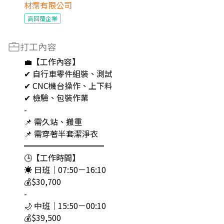
材霈有限公司
高回覆企業
打工內容
💼【工作內容】
✔ 自行車零件組裝、測試
✔ CNC機台操作、上下料
✔ 檢驗、包裝作業
-
📌 需久站、搬重
📌 需穿著半套潔淨衣
━━━━━━━━━━
🕒【工作時間】
☀ 日班｜07:50－16:10
💰$30,700
-
🌙 中班｜15:50－00:10
💰$39,500