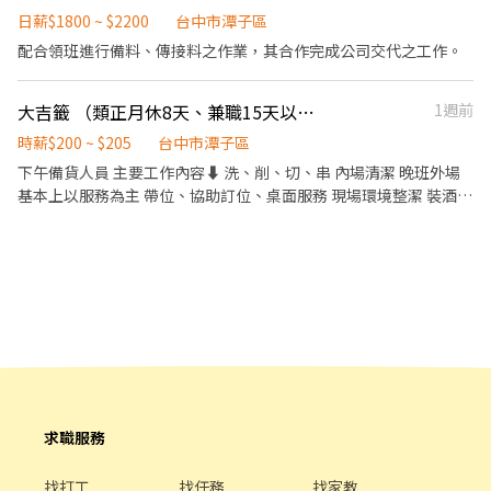
制，各班時段： 早班：07:00~15:00 中班：15:00~23:00 夜班：
日薪$1800 ~ $2200
台中市潭子區
23:00~07:00 (可能依當區需求，支援其他門市) 歡迎對便利商店之工
配合領班進行備料、傳接料之作業，其合作完成公司交代之工作。
作有興趣者， 願接受店舖基礎訓練，未來依表現、績效能力可培訓
成為店經理。 聯絡電話：(04)2378-1001#125 聯絡時間：週一至週
大吉籤 （類正月休8天、兼職15天以上）下午備貨人員、晚班外場人員
1週前
五08：30~17：30
時薪$200 ~ $205
台中市潭子區
下午備貨人員 主要工作內容⬇️ 洗、削、切、串 內場清潔 晚班外場
基本上以服務為主 帶位、協助訂位、桌面服務 現場環境整潔 裝酒、
結帳等 想紓壓打發時間賺錢錢的可以來嘗試看看😗 放心！人來都會
有人教👌 除了下午時段 晚班部份如果本身有本業工作不建議再來這
兼職 因為狗都沒這麼累🤣 沒有啦其實蠻多人試過兩段班 體力上比較
負荷不了 時間就是錢錢～ 也希望不要浪費彼此時間🙏 短期勿試噢🙏
希望能找到長期配合夥伴～
求職服務
找打工
找任務
找家教