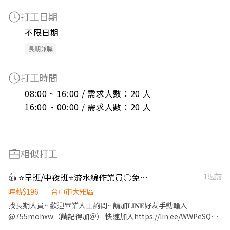
打工日期
不限日期
長期兼職
打工時間
08:00 ~ 16:00 / 需求人數：20 人

16:00 ~ 00:00 / 需求人數：20 人
相似打工
👍 ⭐早班/中夜班⭐流水線作業員○免費供餐○隔日領S-G
1週前
時薪$196
台中市大雅區
找長期人員~ 歡迎畢業人士詢問~ 請加𝐋𝐈𝐍𝐄好友手動輸入
@755mohxw（請記得加＠） 快速加入https://lin.ee/WWPeSQm
加入後請傳：職缺截圖 +回傳𝐋𝐈𝐍𝐄表單 快找小熊詢問工作~~ ✔勞保