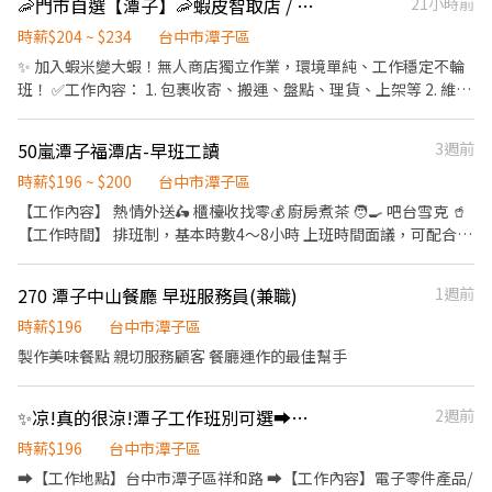
🦐門市自選【潭子】🦐蝦皮智取店 / 免經驗、快速報到 💰時薪 204-234
21小時前
時薪$204 ~ $234
台中市潭子區
✨ 加入蝦米變大蝦！無人商店獨立作業，環境單純、工作穩定不輪
班！ ✅工作內容： 1. 包裹收寄、搬運、盤點、理貨、上架等 2. 維持
門市作業區環境、清潔維護作業 3. 智取店為無人商店，有單日跑點
1-5間門市 4. 須配合蝦皮店到店工作內容調整 5. 須配合鄰近有人店
50嵐潭子福潭店-早班工讀
3週前
門市支援 🌙🌙夜班說明🌙🌙 工作型態：為每日跑點約3–10家門市，
跑點距離約16km內 需可配合(早班/晚班)擇一於門市安排受訓 🔔需
時薪$196 ~ $200
台中市潭子區
有機車&駕照🔔 ⸻ ✅工作時間： 🔹早班：07:00-12:00、07:30-
【工作內容】 熱情外送🛵 櫃檯收找零💰 廚房煮茶 🧑‍🍳 吧台雪克 🥤
12:30、08:00-13:00、08:30-13:30 🔹晚班：17:30-22:30、17:30-
【工作時間】 排班制，基本時數4～8小時 上班時間面議，可配合課
23:30、18:30-22:30、18:30-23:30 (上班時數為2~6小時依實際情況
表排班，兼職可配合 另有FT空缺歡迎詢問😉 【公司制度】 公開透
而定) 🔹夜班 ：23:30–03:30 (上班時數為2~4小時依實際情況而定)
明的升遷制度 完整的教育訓練 【公司福利】 享團保、勞健保及勞
270 潭子中山餐廳 早班服務員(兼職)
1週前
🔹假日早班：07:00-12:00 🔹假日晚班：17:30-23:30 (上班時數為
退、免費員工飲品、生日禮金、三節禮金與中秋禮品、油資津貼、
2~6小時，一個月至少6天，依實際情況而定) ⸻ ✅工作待遇：
打烊津貼、特休代金、尾牙
時薪$196
台中市潭子區
日班時薪=$204 晚班另有獎金+20=時薪$224 夜班另有獎金+40=時
製作美味餐點 親切服務顧客 餐廳運作的最佳幫手
薪$234 ━━━━━━━━━━━━━ 📍 【熱門開缺地點】台中市
大里、大雅、太平、北屯、北區、西屯、西區、東區、南屯、南
區、潭子、豐原 ━━━━━━━━━━━━ 📩 【火速卡位應徵流
✨凉!真的很涼!潭子工作班別可選➡️電子零件大廠✅徵作業員-吉
2週前
程】 ➊ 點擊填寫廠商制式履歷（1分鐘完成，快速安排送審）： 👉
時薪$196
台中市潭子區
https://reurl.cc/Wbek79 🔒 【隱私防線】個資僅供廠商審核，敏感
➡️【工作地點】台中市潭子區祥和路 ➡️【工作內容】電子零件產品/
欄位（身分證/詳細地址）錄取前皆可先不填！ ➋加入留言： 👉