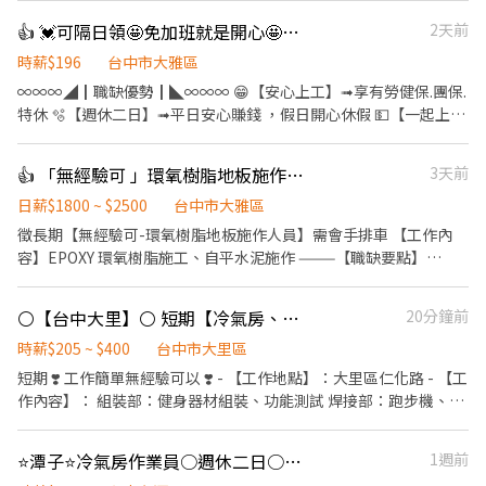
✔健保 ✔職工福利金 ⭐工作地點：台中市大雅區神林路一段 ⭐工作
👍 💓可隔日領🤩免加班就是開心🤩周休二日💓電子零件品檢🉑️冷氣房🉑️申請預支
2天前
內容 ▪ 機台操作 ▪ 流水線組裝作業 ▪ 加工、品管相關作業 ⭐工作
時間＆薪資待遇 早班 07:50-16:20 薪資＄30000、加班約＄37705
時薪$196
台中市大雅區
中夜班 19:30-04:00 中夜班津貼＄300/天 薪資約＄36900，加班約
∞∞∞◢┃職缺優勢┃◣∞∞∞ 😁【安心上工】➟享有勞健保.團保.
＄44605 ⭐休假制度：週休二日 ❤️公司福利 ✅ 早班、中班免費供餐
特休 🫧【週休二日】➟平日安心賺錢 ，假日開心休假 💵【一起上
✅ 中夜班、夜班餐費補助＄70/日 ✅ 三節禮金600元（生日、端午、
工】➟介紹獎金500元 👛➟提供預支薪水及隔日領，警示戶可協調
中秋） ✅ 入職獎金1,500元 ✅ 績效獎金0～12,000元(依各單位考核)
∞∞∞◢┃職缺介紹┃◣∞∞∞ 📍工作地點:台中市大雅區神林路一
👍 「無經驗可 」環氧樹脂地板施作人員 / 需會手牌小貨車 / 搬重物
3天前
✅ 介紹獎金，介紹朋友來上班(1人＄500、2人＄1000....不限人數)
段.號 工作內容:▶️手機零件 ✨消費性電子CNC機台操作 ✨流水線組
✅ 可預支薪水 ✅ 可隔日領 歡迎詢問！立即預約面試！ 請加𝐋𝐈𝐍𝐄好
裝作業員 ✨其他主管交付事項 ✨加工、品管 ⏰上班時間: ⏰日班
日薪$1800 ~ $2500
台中市大雅區
友手動輸入@755mohxw（請記得加＠） 加入後請傳：職缺截圖 +
A:07:50 ~ 16:20 (供餐) (休息12:00-12:30) ⏰日班B:08:00 ~ 17:00
徵長期【無經驗可-環氧樹脂地板施作人員】需會手排車 【工作內
回傳𝐋𝐈𝐍𝐄表單 快速幫您安排面試 諮詢人員：小熊 將由⭐找工作-典
(供餐) (中午休息12:00-13:00或 12:30-13:30) ⏰中夜班:19:30
容】EPOXY 環氧樹脂施工、自平水泥施作 ———【職缺要點】———
育小熊⭐為您服務 ❤️找工作找小熊 快速安排 快速上班❤️
~04:00 (無供餐，改給誤餐費一天70元，須滿6H) (休息23:30–
✓高錄取率,可立即上班 ✓免學歷 ✓工作來源穩定 請先確認通勤是否
00:00) ⭐️早班薪資 30,000元 ⭐️中夜班薪資30,000元+✅中夜班津貼
方便，集合地點在台中大雅 ———【職缺薪資】——— ▶【工作時
⚪【台中大里】⚪ 短期【冷氣房、預支、領現、週領、快速報到、無經驗可】❣️
20分鐘前
300元/天 ∞∞∞◢┃詢問預約┃◣∞∞∞ ✅服務專員➠文文小姐 ✅
段】日班 ▶【日薪】 $1800- 2500 (依能力調整)、業績分紅、
手機➠0932-733-893 ✅L.I.N.E.➠@826jcnfy(要加@唷) ✅【快速加
$4000 職位加給、餐費補貼100 ▶【開車】$每趟150 ▶【休假】須
時薪$205 ~ $400
台中市大里區
入】➠https://lin.ee/RDrxb6W
提前請假 排休 ▶【發薪日】每月5號 ———【公司福利及制度】
短期 ❣️ 工作簡單無經驗可以 ❣️ - 【工作地點】：大里區仁化路 - 【工
——— 獎金禮品: ▶年終獎金 ▶三節禮金/禮品 ▶尾牙及春酒等餐會
作內容】： 組裝部：健身器材組裝、功能測試 焊接部：跑步機、飛
保險: ▶員工團保 ▶員工勞保及健保 ▶意外險 ▶職災保險 制度: ▶提
輪等零件焊接 沖床部：上下料、沖床機台操作 - 【上班時間】：固
供員工制服 加班費 設備: ▶交通車 ▶施作工具等
定早班 08 : 00 - 17 : 00 ( 一週需配合加班至少三天 17 : 30 - 20 : 30 )
⭐潭子⭐冷氣房作業員○週休二日○獎金多多S-吉
1週前
- 【薪資制度】： 沖床 & 焊接 196 + 29 元工時獎金 = 225 / H - 【休