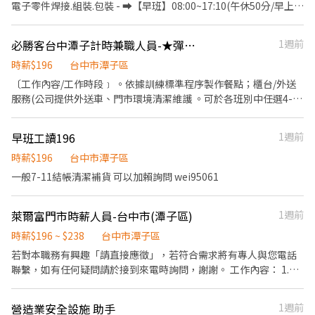
電子零件焊接.組裝.包裝 - ➡️【早班】08:00~17:10(午休50分/早上下
https://lin.ee/OBnhVN5 私訊留下 ⌜姓名+電話 +應徵蝦皮門市人
午各休10分鐘) ➡️【薪資】31000元➡️配合加班平均約37K - ➡️【小
員」💥
夜班】15:50~00:30/休息時間:18:50~19:30 ➡️【薪資】31000元+小
必勝客台中潭子計時兼職人員-★彈性周排班★-"$196-$240"-另享外送獎金
1週前
夜班津貼30塊/H ➡️薪資36K起.配合加班平均約42K ✨需在新夜班實
習(13:00~21:30) ❤️培育獎金第一個月:2000元、第二個月:4000元、
時薪$196
台中市潭子區
第三個月:5000元 - ➡️【大夜班】23:50~08:30//休息時
〔工作內容/工作時段﹞ 。依據訓練標準程序製作餐點；櫃台/外送
間:02:50~03:30 ➡️【薪資】31000元+大夜班津貼48塊/H ➡️薪資39K
服務(公司提供外送車、門市環境清潔維護 。可於各班別中任選4-6
起.配合加班平均約45K ✨需在新夜班實習(13:00~21:30) ❤️培育獎金
小時彈性排班 ﹝薪資福利﹞ ★ 基本時薪：$196"起" ★ 津貼福利 ◆
第一個月:3000元、第二個月:6000元、第三個月:8000元 - ❤️久任獎
外送津貼$10元/14元/趟 ◆ 考核：每通過一站別考核即可為自己加
早班工讀196
1週前
金❤️ 滿1個月可領1000元/次;滿3個月可領3000元/次;滿6個月可領
薪($2/時 ◆ 值班津貼：每小時40元(晉升幹部後 ◆ 健檢：任職滿一
3000元/次 - ✅【工作環境】冷氣房 ✅【休假制度】周休六日 ✅【安
年起，公司提供年度健檢照顧你的健康 ◆ 保險：除勞、健、勞退
時薪$196
台中市潭子區
心就業】享有勞保.健保.團保.特休.勞退 ✅【餐費津貼】配合加班平
外，公司更為你投保團保維護你的安全 ◆ 員工用餐折扣：每月任職
一般7-11結帳清潔補貨 可以加賴詢問 wei95061
日誤餐費80塊.假日100塊 ✅【免費車位】免費汽機車停車位 - ❤️請
滿50小時，即享有乙次員工折扣優惠85折簡訊，除了自用也能分享
先按 【 我 要 應 徵 】 投遞履歷➡快速接洽面試 - ╔~~♥~~♥~~⭐️【
給親友共享唷 ◆ 生日/節慶禮卷： 你生日我慶祝，生日當月我們提
應徵方式 】⭐️~~♥~~♥~~╗ ↓↓找嘉嘉 工作攏低嘉↓↓ ☎️連絡電
萊爾富門市時薪人員-台中市(潭子區)
1週前
供你品牌禮卷 讓生日更有溫度 你過節我共歡，重要節慶我們提供你
話:0933670253 ☎️加賴詢問:@927wcdri 陳嘉嘉 ➡️火速找嘉嘉
福利禮券 好好與家人歡慶 你旅遊我贊助，每年職福會提供你旅遊津
時薪$196 ~ $238
台中市潭子區
https://lin.ee/Y30dLdb ╚~~♥~~♥~~⭐️【 快速找工作 】
貼 好好享受幸福人生 ◎ 詳細工作時間於面試時告知
若對本職務有興趣「請直接應徵」，若符合需求將有專人與您電話
⭐️~~♥~~♥~~╝
聯繫，如有任何疑問請於接到來電時詢問，謝謝。 工作內容： 1.協
助店主管執行門市營運維護 2.提供顧客收銀結帳作業、顧客諮詢等
服務 3.負責商品排面整理、進貨、補貨等庫存管理作業 4.負責門市
營造業安全設施 助手
1週前
設備與環境清潔以維護商店形象 5.其他店長、副店長交辦事項 排班