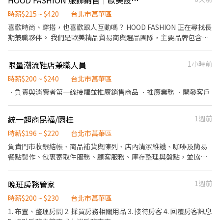
HOOD FASHION 服飾銷售｜歐美設計師品牌電商
工作內容： 熱情叫賣： 拿著麥克風主動跟客人互動，把場子炒熱
（不用怕生，大聲就贏了！）。 靈活應對： 熟記簡單的產品資訊，
時薪$215 ~ $420
台北市萬華區
依現場狀況引導客人拿貨。 專業穿著： 穿上我們提供的制服 T 恤，
喜歡時尚、穿搭，也喜歡跟人互動嗎？ HOOD FASHION 正在尋找長
搭配長褲、包鞋，整齊乾淨即可。 (小提醒：錄取後會有簡單教育訓
期兼職夥伴。 我們是歐美精品貿易商與選品團隊，主要品牌包含：
練，部分賣場需配合提早換證，不用擔心上手問題！) 可樂叫賣人員
Stone Island、C.P. Company、AMI Paris、Fear of God、
實體教育訓練 0814周五上午10點到可樂內湖營業所報到 地址:台北
Givenchy 等國際品牌選品。 這份工作適合對服飾、設計師品牌、
限量潮流鞋店兼職人員
1小時前
市內湖區新湖一路95號5樓 (當天上課時間1小時左右，教育訓練出
精品街頭、時尚穿搭有興趣，並且願意學習顧客服務、服飾銷售與
席會提供基本時薪$196，當天會依上班計算，也會做勞保加保) ✅
商品介紹的人。 工作以線上與線下銷售、商品介紹與顧客服務為
時薪$200 ~ $240
台北市萬華區
人員條件： 活潑大方，看到陌生人不會發抖。 嘴巴停不下來，願意
主，並協助社群經營與日常營運相關工作。 適合喜歡時尚、願意學
．負責與消費者第一線接觸並推廣銷售商品 ．推廣業務 ．開發客戶
主動開口介紹產品。 有賣場叫賣／銷售經驗者，或可全時段配合者
習、主動溝通，也想接觸國際主流時尚與品牌選品的人。 【工作內
➡ 優先錄取！ ⭐
容】 ・協助線上與線下顧客服務、商品介紹與穿搭建議 ・協助商品
統一超商昆福/園桂
1週前
整理、陳列與日常營運 ・協助社群經營與電商相關工作 ・與團隊一
起完成銷售目標 ・完成主管交辦之相關工作事項 【適合這樣的你】
時薪$196 ~ $220
台北市萬華區
・喜歡時尚、服飾、設計師品牌或時尚穿搭 ・喜歡與人互動，願意
負責門市收銀結帳、商品補貨與陳列、店內清潔維護、咖啡及簡易
理解顧客需求 ・願意學習，主動溝通，做事細心 ・能配合排班，長
餐點製作、包裹寄取件服務、顧客服務、庫存整理與盤點，並協助
期合作佳 ・不排斥鏡頭，願意學習線上商品介紹 ・有服飾銷售、門
維持門市營運及提供良好購物環境。
市、電商或社群經營經驗者佳 【我們提供】 ・薪資依能力與表現調
整 ・商品與銷售培訓 ・員購優惠 ・表現穩定者有轉正機會 歡迎喜
晚班房務管家
1週前
歡時尚、願意學習，也想累積服飾銷售與品牌選品經驗的人加入。
時薪$200 ~ $230
台北市萬華區
1. 布置、整理房間 2. 採買房務相關用品 3. 接待房客 4. 回覆房客訊息