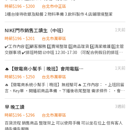
時薪$196 ~ $200
台北市中正區
1櫃台接待收銀及點餐 2.物料準備 3.飲料製作 4.店鋪環境整潔
NIKE門市銷售工讀生（中班）
1天前
時薪$196 ~ $201
台北市萬華區
✔️工作內容 1️⃣顧客服務 2️⃣賣場整理 3️⃣商品理貨 4️⃣清潔維護 5️⃣主管
交辦事項 ✔️排班時間 ☑️中班 12:30-17:30 （可配合例假日的排班制
度，依店內需求安排全天班，一個月基本工時90小時起跳）
🔥【徵電商小幫手｜晚班】會用電腦，無經驗可🔥
1天前
時薪$196 ~ $250
台北市萬華區
🔥【徵電商系統小幫手｜晚班】無經驗可🔥 工作內容： ・上班回留
言、Key單 ・開播前商品準備 ・下播後收尾整理 需求條件： ・會基
本電腦操作 ・反應快、不怕忙 ・可配合晚班（17:00-2400） 工作
資訊： 💰時薪：196–230（依能力調整） 📍台北市 🕒可排班／有人
早 晚工讀
3週前
帶 👉 表現好可升助播、主播 👉 有興趣直接私訊
時薪$196 ~ $296
台北市萬華區
百貨流程 銷售商品 整理架上 可以使用手機 可以坐在位上 但有客人
請先優先服務