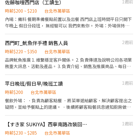
佐藤咖哩西門店（工讀生）
1週前
派安全、守時 能用電腦簡單文書處理。 🌟如是住萬華區可以很近上
班 🌟會台語佳 打工學生🉑 時間彈性
時薪$200 ~ $210
台北市萬華區
內場：備料 餐期準備餐點前置以及出餐 西門店上班時間平日只開下
午晚上 假日分段班， 無經驗可以 我們來教你。 外場：外場保持環
境整潔、收拾清潔整理桌面、 代位客人、櫃台點餐結帳 西門店平日
只開晚上，假日分段班。 無經驗可以 我們來教你。
西門町_魷魚伴手禮 銷售人員
2週前
時薪$220 ~ $350
台北市萬華區
品牌魷魚推廣 1. 維繫穩定客戶關係。 2. 負責傳達及說明公司各項業
務重大訊息、活動及產品。 3. 負責介紹、銷售及推廣商品、每日盤
點。 4. 提供顧客之接待與試吃(簡易烹煮)服務。 5.銷售高手獎金極
高
平日晚班/假日早/晚班工讀
1週前
時薪$200
台北市萬華區
餐飲外場： ．負責為顧客點餐 ．將菜單遞給顧客、解決顧客提出之
疑問，並給予餐點上的建議。 ．後續將顧客點餐訊息通知廚房做
餐，或可進行簡易餐飲之料理，如：調配飲料等。 ．並負責結帳、
收銀等工作。 餐飲內場： ．擔任廚師的助手，處理烹飪前與烹飪中
【すき家 SUKIYA】西寧南路改裝回歸 Reopen！時薪240元起(含全勤)
1週前
之準備工作與其他餐廳相關事務。 ．負責洗、切各種食材。 ．負責
清理工作環境、設備和餐具。 ．準備不同餐點所需要的食材。 ．協
時薪$230 ~ $285
台北市萬華區