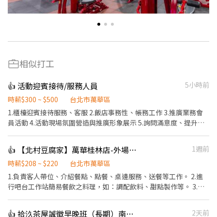
相似打工
👍 活動迎賓接待/服務人員
5小時前
時薪$300 ~ $500
台北市萬華區
1.櫃檯迎賓接待服務、客服 2.飯店事務性、帳務工作 3.推廣業務會
員活動 4.活動現場氛圍營造與推廣形象展示 5.詢問滿意度、提升服
務形象
👍 【北村豆腐家】萬華桂林店-外場計時
1週前
時薪$208 ~ $220
台北市萬華區
1.負責客人帶位、介紹餐點、點餐、桌邊服務、送餐等工作。 2.進
行吧台工作站簡易餐飲之料理，如：調配飲料、甜點製作等。 3.於
客人用餐完畢後，負責收拾碗盤與清理環境。 4.完成其他分派的臨
時任務。
👍 拾汣茶屋誠徵早晚班（長期）南陽/三重
2天前