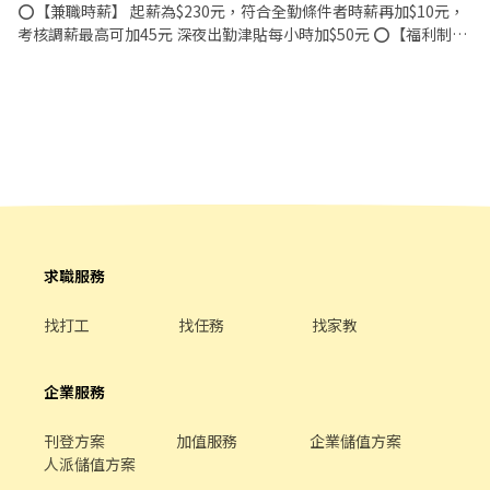
助測量食材的容量與重量。 ．負責擺盤、打包外帶服務。
⭕【兼職時薪】 起薪為$230元，符合全勤條件者時薪再加$10元，
考核調薪最高可加45元 深夜出勤津貼每小時加$50元 ⭕【福利制
度】 ★每季一次考核調薪機會 ★享有特休累積 ★免費員工餐 ★三
節福利、生日禮金、夜班出勤津貼 ★提供員工制服及工作鞋 ★年度
健檢 ★勞保、健保，6％勞退提撥 ⭕【工作說明】 《內場》:餐點製
作、食材備料、進貨盤點 《外場》:接待服務顧客、收銀結帳、環境
整潔 ★開朗活潑有笑容 ★ＳＯＰ專業流程 ★無經驗可 ★提供完善
職前教育訓練 ⭕【經營理念】 我們是日本第一的速食連鎖ZENSHO
集團，我們的理念是"消滅世界的飢餓和貧困"，目標是成為全球第
一的連鎖餐飲集團。 我們堅持使用安全及高品質的食材，當場現點
現作提供美味可口的日本國民美食-牛丼/咖哩，並以舒適衛生的用
餐環境、熱情用心的服務態度、平實親民的誠懇價格，強調食品安
求職服務
全，顧客安心。不論是單獨一人、與家人一起、朋友一起，皆可享
受用餐的樂趣。
找打工
找任務
找家教
企業服務
刊登方案
加值服務
企業儲值方案
人派儲值方案