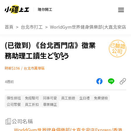
隨你開工
首頁
台北市打工
WorldGym世界健身俱樂部(大直北安店E
《台北西門店》徵業
務助理工讀生ど⁰̷̴͈꒨⁰̷̴͈う
時薪$196
/
台北市萬華區
4週前
彈性排班
免經驗可
同事可愛
員工旅遊
生日禮
免費健檢
公司聚餐
員工折扣
畢業轉正
公司名稱
WorldGym世界健身俱樂部(大直北安店Express/香港