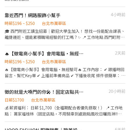
靠近西門！網路服飾小幫手
4小時前
時薪$196 ~ $250
台北市萬華區
🎓 西門附近工讀生招募｜歡迎大學生加入！ 想找一份能配合課表、
離捷運近、還能累積職場經驗的打工嗎？✨ 📍 工作地點 西門町附近
（近東吳城中校區、捷運龍山寺站、捷運西門站，交通便利） 💰 時
薪 196 元起！ ✨ 三個月考核通過，依表現調薪 ⏰ 上班時段 🌞 早班
🔥【徵電商小幫手】會用電腦・無經驗可🔥（晚班）
2天前
｜09:00－18:00 🌙 晚班｜16:00－24:00 （可依課表協調上下班時
間） 📅 排班需求 ・每週至少排班 3 天 ・其中需配合 1 天假日（六
時薪$196 ~ $250
台北市萬華區
或日） 工作內容 ✔ 協助後台加單作業 ✔ 整理商品與出貨空間 ✔ 商
🔥【徵電商小幫手】會用電腦・無經驗可🔥 工作內容： ✔ 跟播時回
品整燙、資料建檔 ✔ 線上客服回覆 ✔ 協助主管處理日常工作 我們
留言、幫忙Key單 ✔ 上播前準備商品 ✔ 下播後收尾 條件很簡單： ✔
希望你 ✨ 做事細心、有責任感 ✨ 反應快、做事有效率 ✨ 願意學
反應快、不怕忙 ✔ 可以配合晚班（17:00後） ✔ 想領高薪 💰時薪：
習、能獨立完成工作 💵 薪資每月 10 日準時匯款
196–230（依工作內容會調整） 📍地點：台北市 🕒可排班／有人教
徵的就是大嗓門的你🎤！固定店點共6天｜萬家福桂林原萃叫賣
20小時前
／可長期
日薪$1700
台北市萬華區
💰 薪資福利： 日薪 $1,700（全檔期配合者優先錄取！） 📍 工作地
點： 萬家福桂林（固定店點，不用騎車到處跑點風吹日曬雨淋!!）
📅 排班日期（共 6 天）： 8/15、8/16、8/22、8/23、8/27、8/28
🕒 上班時間： 13:00－21:00（中間休息 1 小時／不支薪不供餐） ✨
6天前