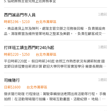
5. 協助房務主管完成上述房務事宜
西門誠品門市人員
1週前
時薪$196 ~ $210
台北市萬華區
．商品進貨上架及陳列，處理主管交辦之任務後回報 ．負責擺設商
品、清理櫥窗及維持營業地點之整潔及美觀。 ．負責在顧客成交後
之包裝、收款、交付商品、開發票或收據。 ．負責在當天結束營業
前，統計銷售情形、盤點貨品存量及撰寫當日業務報表。
打烊班工讀生西門町240/h起
1週前
時薪$220 ~ $250
台北市萬華區
平日時薪220起， 假日時薪240起 依照工作熟悉狀況有調薪制度 國
定節日排班雙倍薪資計算 歡迎大學同學可簽實習學分 需要長期與能
打烊 1.平日內場或外場220/h 外場晚班打烊班（週一～週五） 18:00
～00:00 19:00～00:00 2.假日外場整天班（週六日240/h 週五：
司機隨行
1週前
18:00～00:00 19:00～00:00 六、日： 18:00～00:00 3.平日假日都可
排班（每週排休2日） 餐飲外場：帶位，介紹，上菜，收盤，環境
日薪$1600
台北市萬華區
整理 有勞保健保
徵求隨行助理 行程接送：駕駛車輛接送老闆出席活動等行程。 手機
拍照：在活動現場隨行拍攝，現場互動畫面、活動紀錄。 地點：台
北市 活動協助：里鄰活動隨行，社區活動跟隨老闆出席 必備條件：
持有汽車合法駕照或機車駕照，具備良好的駕駛技術，駕駛習慣正